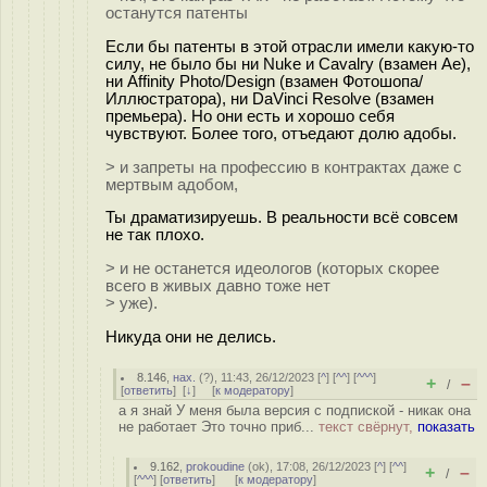
останутся патенты
Если бы патенты в этой отрасли имели какую-то
силу, не было бы ни Nuke и Cavalry (взамен Ae),
ни Affinity Photo/Design (взамен Фотошопа/
Иллюстратора), ни DaVinci Resolve (взамен
премьера). Но они есть и хорошо себя
чувствуют. Более того, отъедают долю адобы.
> и запреты на профессию в контрактах даже с
мертвым адобом,
Ты драматизируешь. В реальности всё совсем
не так плохо.
> и не останется идеологов (которых скорее
всего в живых давно тоже нет
> уже).
Никуда они не делись.
8.146
,
нах.
(
?
), 11:43, 26/12/2023 [
^
] [
^^
] [
^^^
]
+
–
/
[
ответить
]
[
↓
] [
к модератору
]
а я знай У меня была версия с подпиской - никак она
не работает Это точно приб...
текст свёрнут,
показать
9.162
,
prokoudine
(
ok
), 17:08, 26/12/2023 [
^
] [
^^
]
+
–
/
[
^^^
] [
ответить
]
[
к модератору
]