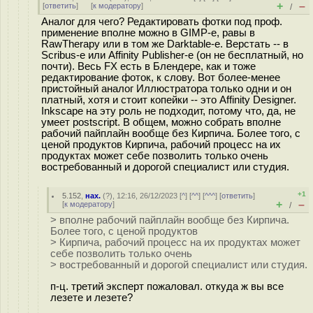
+
–
[
ответить
]
[
к модератору
]
/
Аналог для чего? Редактировать фотки под проф.
применение вполне можно в GIMP-е, равы в
RawTherapy или в том же Darktable-е. Верстать -- в
Scribus-е или Affinity Publisher-е (он не бесплатный, но
почти). Весь FX есть в Блендере, как и тоже
редактирование фоток, к слову. Вот более-менее
пристойный аналог Иллюстратора только одни и он
платный, хотя и стоит копейки -- это Affinity Designer.
Inkscape на эту роль не подходит, потому что, да, не
умеет postscript. В общем, можно собрать вполне
рабочий пайплайн вообще без Кирпича. Более того, с
ценой продуктов Кирпича, рабочий процесс на их
продуктах может себе позволить только очень
востребованный и дорогой специалист или студия.
+1
5.152
,
нах.
(
?
), 12:16, 26/12/2023 [
^
] [
^^
] [
^^^
] [
ответить
]
+
–
[
к модератору
]
/
> вполне рабочий пайплайн вообще без Кирпича.
Более того, с ценой продуктов
> Кирпича, рабочий процесс на их продуктах может
себе позволить только очень
> востребованный и дорогой специалист или студия.
п-ц. третий эксперт пожаловал. откуда ж вы все
лезете и лезете?