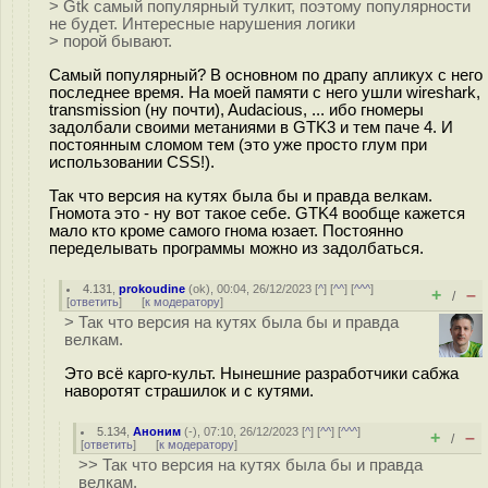
> Gtk самый популярный тулкит, поэтому популярности
не будет. Интересные нарушения логики
> порой бывают.
Самый популярный? В основном по драпу апликух с него
последнее время. На моей памяти с него ушли wireshark,
transmission (ну почти), Audacious, ... ибо гномеры
задолбали своими метаниями в GTK3 и тем паче 4. И
постоянным сломом тем (это уже просто глум при
использовании CSS!).
Так что версия на кутях была бы и правда велкам.
Гномота это - ну вот такое себе. GTK4 вообще кажется
мало кто кроме самого гнома юзает. Постоянно
переделывать программы можно из задолбаться.
4.131
,
prokoudine
(
ok
), 00:04, 26/12/2023 [
^
] [
^^
] [
^^^
]
+
–
/
[
ответить
]
[
к модератору
]
> Так что версия на кутях была бы и правда
велкам.
Это всё карго-культ. Нынешние разработчики сабжа
наворотят страшилок и с кутями.
5.134
,
Аноним
(
-
), 07:10, 26/12/2023 [
^
] [
^^
] [
^^^
]
+
–
/
[
ответить
]
[
к модератору
]
>> Так что версия на кутях была бы и правда
велкам.