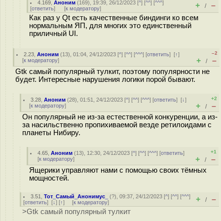
4.169
,
Аноним
(
169
), 19:39, 26/12/2023 [
^
] [
^^
] [
^^^
]
+
–
/
[
ответить
]
[
к модератору
]
Как раз у Qt есть качественные биндинги ко всем
нормальным ЯП, для многих это единственный
приличный UI.
–2
2.23
,
Аноним
(
13
), 01:04, 24/12/2023 [
^
] [
^^
] [
^^^
] [
ответить
]
[
↑
]
+
–
[
к модератору
]
/
Gtk самый популярный тулкит, поэтому популярности не
будет. Интересные нарушения логики порой бывают.
+2
3.28
,
Аноним
(
28
), 01:51, 24/12/2023 [
^
] [
^^
] [
^^^
] [
ответить
]
[
↓
]
+
–
[
к модератору
]
/
Он популярный не из-за естественной конкуренции, а из-
за насильственно пропихиваемой везде ретилоидами с
планеты Нибиру.
+1
4.65
,
Аноним
(
13
), 12:30, 24/12/2023 [
^
] [
^^
] [
^^^
] [
ответить
]
+
–
[
к модератору
]
/
Ящерики управляют нами с помощью своих тёмных
мощностей.
3.51
,
Тот_Самый_Анонимус_
(
?
), 09:37, 24/12/2023 [
^
] [
^^
] [
^^^
]
+
–
/
[
ответить
]
[
↓
] [
↑
] [
к модератору
]
>Gtk самый популярный тулкит