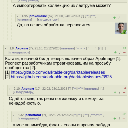
[
к модератору
]
А импортировать коллекцию из лайтрума может?
4.95
,
prokoudine
(
ok
), 21:00, 24/12/2023 [
^
] [
^^
] [
^^^
]
+
–
/
[
ответить
]
[
к модератору
]
Да, но не вся обработка переносится.
+5
1.8
,
Аноним
(
7
), 21:18, 23/12/2023 [
ответить
] [
﹢﹢﹢
] [
· · ·
]
[
↓
] [
↑
]
+
–
[
к модератору
]
/
Кстати, в ночной билд теперь включен образ AppImage [1].
Респект разработчикам отреагировавшим на просьбу
сообщества [2].
[1]
https://github.com/darktable-org/darktable/releases
[2]
https://github.com/darktable-org/darktable/issues/3925
–4
2.10
,
Аноним
(
10
), 22:02, 23/12/2023 [
^
] [
^^
] [
^^^
] [
ответить
]
[
↓
]
+
–
[
к модератору
]
/
Сдаётся мне, так репы потихоньку и отомрут за
ненадобностью.
+7
3.32
,
penetrator
(
?
), 04:26, 24/12/2023 [
^
] [
^^
] [
^^^
] [
ответить
]
+
–
[
к модератору
]
/
а мне аппимейдж, флаты снапы и прочая лабуда