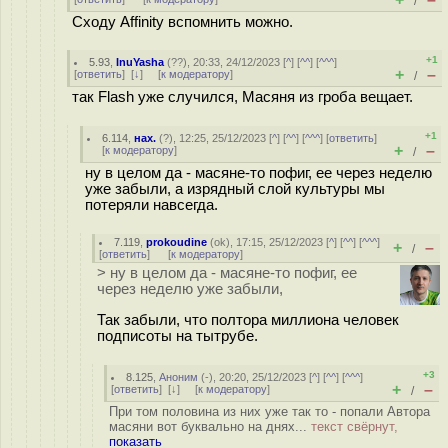
/
Сходу Affinity вспомнить можно.
+1
5.93
,
InuYasha
(
??
), 20:33, 24/12/2023 [
^
] [
^^
] [
^^^
]
+
–
[
ответить
]
[
↓
] [
к модератору
]
/
так Flash уже случился, Масяня из гроба вещает.
+1
6.114
,
нах.
(
?
), 12:25, 25/12/2023 [
^
] [
^^
] [
^^^
] [
ответить
]
+
–
[
к модератору
]
/
ну в целом да - масяне-то пофиг, ее через неделю
уже забыли, а изрядный слой культуры мы
потеряли навсегда.
7.119
,
prokoudine
(
ok
), 17:15, 25/12/2023 [
^
] [
^^
] [
^^^
]
+
–
/
[
ответить
]
[
к модератору
]
> ну в целом да - масяне-то пофиг, ее
через неделю уже забыли,
Так забыли, что полтора миллиона человек
подписоты на тытрубе.
+3
8.125
,
Аноним
(
-
), 20:20, 25/12/2023 [
^
] [
^^
] [
^^^
]
+
–
[
ответить
]
[
↓
] [
к модератору
]
/
При том половина из них уже так то - попали Автора
масяни вот буквально на днях...
текст свёрнут,
показать