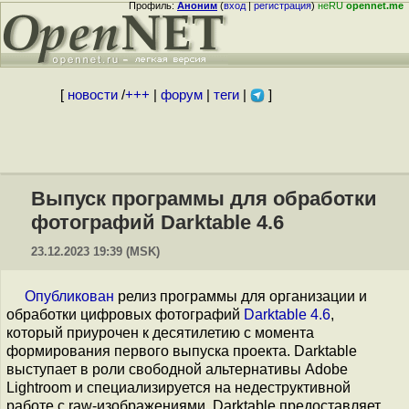
Профиль:
Аноним
(
вход
|
регистрация
)
неRU
opennet.me
[
новости
/
+++
|
форум
|
теги
|
]
Выпуск программы для обработки
фотографий Darktable 4.6
23.12.2023 19:39 (MSK)
Опубликован
релиз программы для организации и
обработки цифровых фотографий
Darktable 4.6
,
который приурочен к десятилетию с момента
формирования первого выпуска проекта. Darktable
выступает в роли свободной альтернативы Adobe
Lightroom и специализируется на недеструктивной
работе с raw-изображениями. Darktable предоставляет