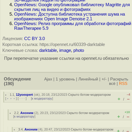
3D-моделей людей по фотографии
OpenNews: Google опубликовал библиотеку Magritte для
скрытия лиц на видео и фотографиях
OpenNews: Доступна библиотека устранения шума на
изображениях Open Image Denoise 2.1
OpenNews: Релиз программы для обработки фотографий
RawTherapee 5.9
Лицензия:
CC BY 3.0
Короткая ссылка: https://opennet.ru/60339-darktable
Ключевые слова:
darktable
,
image
,
photo
При перепечатке указание ссылки на opennet.ru обязательно
Обсуждение
Ajax
|
1 уровень
|
Линейный
|
+/-
|
Раскрыть
(190)
всё
|
RSS
1.1
,
12yoexpert
(
ok
), 20:18, 23/12/2023
Скрыто ботом-модератором
–4
+
–
[
﹢﹢﹢
] [
· · ·
] [
к модератору
]
/
+10
2.2
,
Аноним
(
2
), 20:23, 23/12/2023
Скрыто ботом-модератором
+
–
[
к модератору
]
/
3.4
,
Аноним
(
4
), 20:47, 23/12/2023
Скрыто ботом-модератором
+
–
/