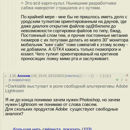
> Это всё карго-культ. Нынешние разработчики
сабжа наворотят страшилок и с кутями.
По крайней мере - мне бы не пришлось иметь дело с
уродским тулкитом ориентированным на даунов, где
даже диалоги открытия файлов од@билили до
невозможности сортировки файлов по типу, бжад.
Постоянный слом тем, и прочие постоянные метания
гномеров с их потугами делать из моего 30" монитора
мобильник "кинг сайз" тоже симпатий к этому всему -
не добавили. А GTK4 кажись только гномопроги и
юзают. Чего тулкит ориентированый на кретинов
проносящих ложку мимо рта и заслуживает.
–2
1.15
,
Аноним
(
14
), 23:24, 23/12/2023 [
ответить
] [
﹢﹢﹢
] [
· · ·
]
[
↓
] [
↑
]
+
–
[
к модератору
]
/
>Darktable выступает в роли свободной альтернативы Adobe
Lightroom
Я не до конца понимаю зачем нужен Photoshop, но зачем
нужен Lightroom не понимаю от слова совсем.
Для скольких продуктов Adobe существуют свободные
аналоги?
....большая нить свёрнута, показать (103)