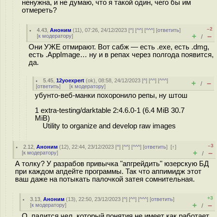
ненужна, и не думаю, что я такой один, чего бы им
отмереть?
–2
4.43
,
Аноним
(
11
), 07:26, 24/12/2023 [
^
] [
^^
] [
^^^
] [
ответить
]
+
–
[
к модератору
]
/
Они УЖЕ отмирают. Вот сабж — есть .exe, есть .dmg,
есть .AppImage… ну и в репах через полгода появится,
да.
5.45
,
12yoexpert
(
ok
), 08:58, 24/12/2023 [
^
] [
^^
] [
^^^
]
+
–
/
[
ответить
]
[
к модератору
]
убунто-веб-манки похоронило репы, ну штош
1 extra-testing/darktable 2:4.6.0-1 (6.4 MiB 30.7
MiB)
Utility to organize and develop raw images
–3
2.12
,
Аноним
(
12
), 22:44, 23/12/2023 [
^
] [
^^
] [
^^^
] [
ответить
]
[
↑
]
+
–
[
к модератору
]
/
А толку? У разрабов привычка "апгрейдить" юзерскую БД
при каждом апдейте программы. Так что аппимидж этот
ваш даже на потыкать палочкой затея сомнительная.
+3
3.13
,
Аноним
(
13
), 22:50, 23/12/2023 [
^
] [
^^
] [
^^^
] [
ответить
]
+
–
[
к модератору
]
/
О, палится чел, который понятия не имеет как работает