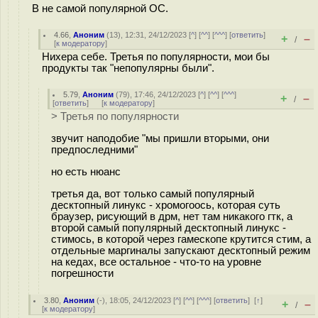
В не самой популярной ОС.
4.66
,
Аноним
(
13
), 12:31, 24/12/2023 [
^
] [
^^
] [
^^^
] [
ответить
]
+
–
/
[
к модератору
]
Нихера себе. Третья по популярности, мои бы
продукты так "непопулярны были".
5.79
,
Аноним
(
79
), 17:46, 24/12/2023 [
^
] [
^^
] [
^^^
]
+
–
/
[
ответить
]
[
к модератору
]
> Третья по популярности
звучит наподобие "мы пришли вторыми, они
предпоследними"
но есть нюанс
третья да, вот только самый популярный
десктопный линукс - хромогоось, которая суть
браузер, рисующий в дрм, нет там никакого гтк, а
второй самый популярный десктопный линукс -
стимось, в которой через гамескопе крутится стим, а
отдельные маргиналы запускают десктопный режим
на кедах, все остальное - что-то на уровне
погрешности
3.80
,
Аноним
(
-
), 18:05, 24/12/2023 [
^
] [
^^
] [
^^^
] [
ответить
]
[
↑
]
+
–
/
[
к модератору
]