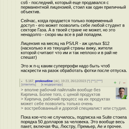
cs6 - последний, который еще продавался с
перманентной лицензией, стоил как один приличный
объектив.
Сейчас, когда продается только повременный
доступ - его может позволить себе любой студент в
секторе Газа. А в твоей стране не может, но это
ненадолго - скоро мы все в рай попадем.
Лицензия на месяц на PS/LR - аж целых $12
(насколько я из текущей страны вижу, жители
которой считают что им и так неплохо и в рай не
спешат)
Это ж п-ц каким суперпрофи надо быть чтоб
наскрести на разок обработать фотки после отпуска.
5.167
,
prokoudine
(
ok
), 19:23, 26/12/2023 [
^
] [
^^
] [
^^^
]
+
–
/
[
ответить
]
[
к модератору
]
> вполне рабочий пайплайн вообще без
Кирпича. Более того, с ценой продуктов
> Кирпича, рабочий процесс на их продуктах
может себе позволить только очень
> востребованный и дорогой специалист или студия.
Пока кое-что не случилось, подписка на Suite стоила
порядка 50 долларов за человека. Это вообще весь
пакет, включая Фш, Люстру, Премьер, Ae и прочее.