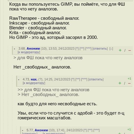
Когда вы попользуетесь GIMP, вы поймёте, что для ФШ
пока что нету аналогов.
RawTherapee - свободный аналог.
Inkscape - свободный аналог.
Blender - свободный аналог.
Krita - свободный аналог.
Но GIMP - это ад, который засорял в 2000.
3.68
,
Аноним
(
10
), 13:53, 24/12/2023 [
^
] [
^^
] [
^^^
] [
ответить
]
[
↓
]
+
–
/
[
к модератору
]
> для ФШ пока что нету аналогов
Нет _свободных_ аналогов.
+1
4.73
,
нах.
(
?
), 14:25, 24/12/2023 [
^
] [
^^
] [
^^^
] [
ответить
]
+
–
[
к модератору
]
/
>> для ФШ пока что нету аналогов
> Нет _свободных_ аналогов.
как будто для него несвободные есть.
Увы, если что-то случится с адобой - это будет п-ц
гомерических масштабов.
+1
5.77
,
Аноним
(
10
), 17:41, 24/12/2023 [
^
] [
^^
] [
^^^
]
+
–
[
ответить
]
[
к модератору
]