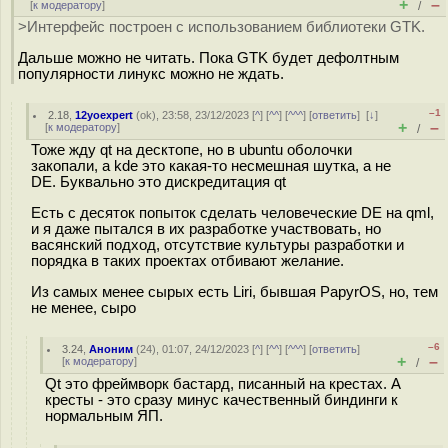
+
–
[
к модератору
]
/
>Интерфейс построен с использованием библиотеки GTK.
Дальше можно не читать. Пока GTK будет дефолтным
популярности линукс можно не ждать.
–1
2.18
,
12yoexpert
(
ok
), 23:58, 23/12/2023 [
^
] [
^^
] [
^^^
] [
ответить
]
[
↓
]
+
–
[
к модератору
]
/
Тоже жду qt на десктопе, но в ubuntu оболочки
закопали, а kde это какая-то несмешная шутка, а не
DE. Буквально это дискредитация qt
Есть с десяток попыток сделать человеческие DE на qml,
и я даже пытался в их разработке участвовать, но
васянский подход, отсутствие культуры разработки и
порядка в таких проектах отбивают желание.
Из самых менее сырых есть Liri, бывшая PapyrOS, но, тем
не менее, сыро
–6
3.24
,
Аноним
(
24
), 01:07, 24/12/2023 [
^
] [
^^
] [
^^^
] [
ответить
]
+
–
[
к модератору
]
/
Qt это фреймворк бастард, писанный на крестах. А
кресты - это сразу минус качественный биндинги к
нормальным ЯП.