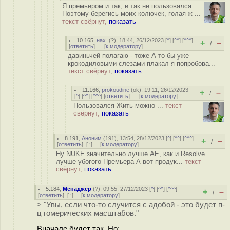
Я премьером и так, и так не пользовался
Поэтому берегись моих колючек, голая ж ...
текст свёрнут,
показать
10.165
,
нах.
(
?
), 18:44, 26/12/2023 [
^
] [
^^
] [
^^^
]
+
–
/
[
ответить
]
[
к модератору
]
давиньчей полагаю - тоже А то бы уже
крокодиловыми слезами плакал я попробова...
текст свёрнут,
показать
11.166
,
prokoudine
(
ok
), 19:11, 26/12/2023
+
–
/
[
^
] [
^^
] [
^^^
] [
ответить
]
[
к модератору
]
Пользовался Жить можно ...
текст
свёрнут,
показать
8.191
,
Аноним
(
191
), 13:54, 28/12/2023 [
^
] [
^^
] [
^^^
]
+
–
/
[
ответить
]
[
↑
] [
к модератору
]
Ну NUKE значительно лучше AE, как и Resolve
лучше убогого Премьера А вот продук...
текст
свёрнут,
показать
5.184
,
Менаджер
(
?
), 09:55, 27/12/2023 [
^
] [
^^
] [
^^^
]
+
–
/
[
ответить
]
[
↑
] [
к модератору
]
> "Увы, если что-то случится с адобой - это будет п-
ц гомерических масштабов."
Вначале будет так. Но: