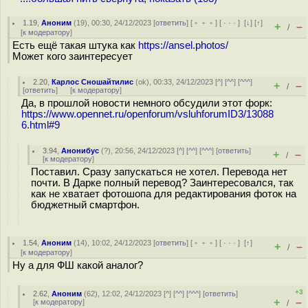
1.19
,
Аноним
(
19
), 00:30, 24/12/2023 [
ответить
] [
﹢﹢﹢
] [
· · ·
]
[
↓
] [
↑
]
+
–
/
[
к модератору
]
Есть ещё такая штука как
https://ansel.photos/
Может кого заинтересует
2.20
,
Карлос Сношайтилис
(
ok
), 00:33, 24/12/2023 [
^
] [
^^
] [
^^^
]
+
–
/
[
ответить
]
[
к модератору
]
Да, в прошлой новости немного обсудили этот форк:
https://www.opennet.ru/openforum/vsluhforumID3/13088
6.html#9
3.94
,
Анонибус
(
?
), 20:56, 24/12/2023 [
^
] [
^^
] [
^^^
] [
ответить
]
+
–
/
[
к модератору
]
Поставил. Сразу запускаться не хотел. Перевода нет
почти. В Дарке полный перевод? Заинтересовался, так
как не хватает фотошопа для редактирования фоток на
бюджетный смартфон.
1.54
,
Аноним
(
14
), 10:02, 24/12/2023 [
ответить
] [
﹢﹢﹢
] [
· · ·
]
[
↑
]
+
–
/
[
к модератору
]
Ну а для ФШ какой аналог?
+3
2.62
,
Аноним
(
62
), 12:02, 24/12/2023 [
^
] [
^^
] [
^^^
] [
ответить
]
+
–
[
к модератору
]
/