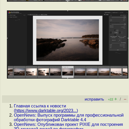
+
–
исправить
/
+22
Главная ссылка к новости
(
https://www.darktable.org/2023...
)
OpenNews: Выпуск программы для профессиональной
обработки фотографий Darktable 4.4
OpenNews: Опубликован проект PIXIE для построения