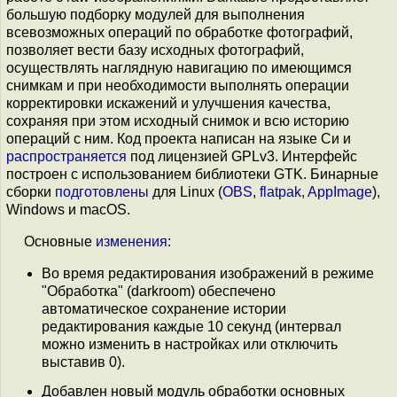
большую подборку модулей для выполнения
всевозможных операций по обработке фотографий,
позволяет вести базу исходных фотографий,
осуществлять наглядную навигацию по имеющимся
снимкам и при необходимости выполнять операции
корректировки искажений и улучшения качества,
сохраняя при этом исходный снимок и всю историю
операций с ним. Код проекта написан на языке Си и
распространяется
под лицензией GPLv3. Интерфейс
построен с использованием библиотеки GTK. Бинарные
сборки
подготовлены
для Linux (
OBS
,
flatpak
,
AppImage
),
Windows и macOS.
Основные
изменения
:
Во время редактирования изображений в режиме
"Обработка" (darkroom) обеспечено
автоматическое сохранение истории
редактирования каждые 10 секунд (интервал
можно изменить в настройках или отключить
выставив 0).
Добавлен новый модуль обработки основных