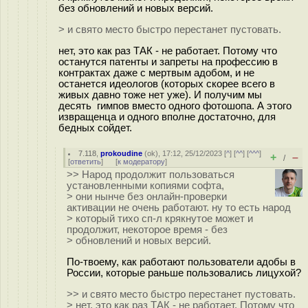
без обновлений и новых версий.
> и свято место быстро перестанет пустовать.
нет, это как раз ТАК - не работает. Потому что
останутся патенты и запреты на профессию в
контрактах даже с мертвым адобом, и не
останется идеологов (которых скорее всего в
живых давно тоже нет уже). И получим мы
десять гимпов вместо одного фотошопа. А этого
извращенца и одного вполне достаточно, для
бедных сойдет.
7.118
,
prokoudine
(
ok
), 17:12, 25/12/2023 [
^
] [
^^
] [
^^^
]
+
–
/
[
ответить
]
[
к модератору
]
>> Народ продолжит пользоваться
установленными копиями софта,
> они нынче без онлайн-проверки
активации не очень работают. ну то есть народ
> который тихо сп-л крякнутое может и
продолжит, некоторое время - без
> обновлений и новых версий.
По-твоему, как работают пользователи адобы в
России, которые раньше пользовались лицухой?
>> и свято место быстро перестанет пустовать.
> нет, это как раз ТАК - не работает. Потому что