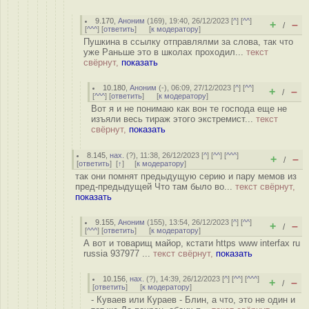
9.170
,
Аноним
(
169
), 19:40, 26/12/2023 [
^
] [
^^
]
+
–
/
[
^^^
] [
ответить
]
[
к модератору
]
Пушкина в ссылку отправлялми за слова, так что
уже Раньше это в школах проходил...
текст
свёрнут,
показать
10.180
,
Аноним
(
-
), 06:09, 27/12/2023 [
^
] [
^^
]
+
–
/
[
^^^
] [
ответить
]
[
к модератору
]
Вот я и не понимаю как вон те господа еще не
изъяли весь тираж этого экстремист...
текст
свёрнут,
показать
8.145
,
нах.
(
?
), 11:38, 26/12/2023 [
^
] [
^^
] [
^^^
]
+
–
/
[
ответить
]
[
↑
] [
к модератору
]
так они помнят предыдущую серию и пару мемов из
пред-предыдущей Что там было во...
текст свёрнут,
показать
9.155
,
Аноним
(
155
), 13:54, 26/12/2023 [
^
] [
^^
]
+
–
/
[
^^^
] [
ответить
]
[
к модератору
]
А вот и товарищ майор, кстати https www interfax ru
russia 937977 ...
текст свёрнут,
показать
10.156
,
нах.
(
?
), 14:39, 26/12/2023 [
^
] [
^^
] [
^^^
]
+
–
/
[
ответить
]
[
к модератору
]
- Куваев или Кураев - Блин, а что, это не один и