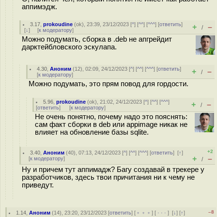
аппимэдж.
3.17
,
prokoudine
(
ok
), 23:39, 23/12/2023 [
^
] [
^^
] [
^^^
] [
ответить
]
+
–
/
[
↓
] [
к модератору
]
Можно подумать, сборка в .deb не апгрейдит
дарктейбловского эскулапа.
4.30
,
Аноним
(
12
), 02:09, 24/12/2023 [
^
] [
^^
] [
^^^
] [
ответить
]
+
–
/
[
к модератору
]
Можно подумать, это прям повод для гордости.
5.96
,
prokoudine
(
ok
), 21:02, 24/12/2023 [
^
] [
^^
] [
^^^
]
+
–
/
[
ответить
]
[
к модератору
]
Не очень понятно, почему надо это пояснять:
сам факт сборки в deb или appimage никак не
влияет на обновление базы sqlite.
+2
3.40
,
Аноним
(
40
), 07:13, 24/12/2023 [
^
] [
^^
] [
^^^
] [
ответить
]
[
↑
]
+
–
[
к модератору
]
/
Ну и причем тут аппимадж? Багу создавай в трекере у
разработчиков, здесь твои причитания ни к чему не
приведут.
–8
1.14
,
Аноним
(
14
), 23:20, 23/12/2023 [
ответить
] [
﹢﹢﹢
] [
· · ·
]
[
↓
] [
↑
]