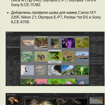
Leica M (Typ 240), Olympus E-P7, Olympus TG-6 и
Sony ILCE-7CM2.
Добавлены профили шума для камер Canon IXY
220F, Nikon Z f, Olympus E-P7, Pentax *ist DS и Sony
ILCE-6700.