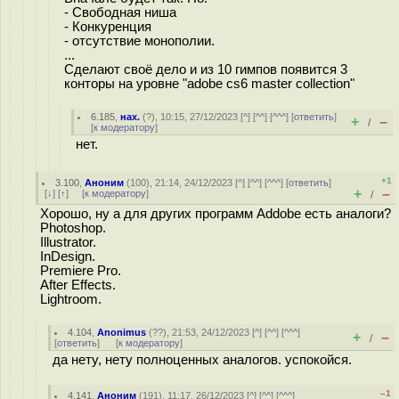
- Свободная ниша
- Конкуренция
- отсутствие монополии.
...
Сделают своё дело и из 10 гимпов появится 3
конторы на уровне "adobe cs6 master collection"
6.185
,
нах.
(
?
), 10:15, 27/12/2023 [
^
] [
^^
] [
^^^
] [
ответить
]
+
–
/
[
к модератору
]
нет.
+1
3.100
,
Аноним
(
100
), 21:14, 24/12/2023 [
^
] [
^^
] [
^^^
] [
ответить
]
+
–
[
↓
] [
↑
] [
к модератору
]
/
Хорошо, ну а для других программ Addobe есть аналоги?
Photoshop.
Illustrator.
InDesign.
Premiere Pro.
After Effects.
Lightroom.
4.104
,
Anonimus
(
??
), 21:53, 24/12/2023 [
^
] [
^^
] [
^^^
]
+
–
/
[
ответить
]
[
к модератору
]
да нету, нету полноценных аналогов. успокойся.
–1
4.141
,
Аноним
(
191
), 11:17, 26/12/2023 [
^
] [
^^
] [
^^^
]