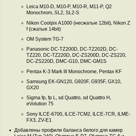
Leica M10-D, M10-P, M10-R, M11-P, Q2
Monochrom, SL2, SL2-S
Nikon Coolpix A1000 (несжатые 12bit), Nikon Z
f (сжатые 14bit)
OM System TG-7
Panasonic DC-TZ200D, DC-TZ202D, DC-
TZ220, DC-TZ220D, DC-ZS200D, DC-ZS220,
DC-ZS220D, DMC-G10, DMC-GM1S
Pentax K-3 Mark III Monochrome, Pentax KF
Samsung EK-GN120, G920F, G935F, GX10,
GX20
Sigma fp, fp L, sd Quattro, sd Quattro H,
eVolution 75
Sony ILCE-6700, ILCE-7CM2, ILCE-7CR, ILME-
FX3, ZV-E1
Добавлены профили баланса белого для камер