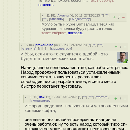
тот же Да похрен, обоих п...
текст свёрнут,
показать
11.181
,
Аноним
(
-
), 06:11, 27/12/2023 [
^
] [
^^
]
+
–
/
[
^^^
] [
ответить
]
[
к модератору
]
Могло быть и хуже Вот запишут тебя как
Курваев - и поляки будут ржать в голос ...
текст свёрнут,
показать
5.103
,
prokoudine
(
ok
), 21:33, 24/12/2023 [
^
] [
^^
] [
^^^
]
+
–
/
[
ответить
]
[
↓
] [
↑
] [
к модератору
]
> Увы, если что-то случится с адобой - это
будет п-ц гомерических масштабов.
Налицо явное непонимание того, как работает рынок.
Народ продолжит пользоваться установленными
копиями софта, конкуренты расхватают
освободившихся разработчиков, и свято место
быстро перестанет пустовать.
6.116
,
нах.
(
?
), 12:34, 25/12/2023 [
^
] [
^^
] [
^^^
] [
ответить
]
+
–
/
[
к модератору
]
> Народ продолжит пользоваться установленными
копиями софта,
они нынче без онлайн-проверки активации не
очень работают. ну то есть народ который тихо сп-
л крякнутое может и продолжит, некоторое время -