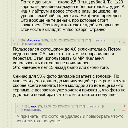
По тем деньгам — около 2,5-3 тыщ рублей. Т.е. 1/20
зарплаты дизайнера-джуна в беспонтовой студии. А
Фш + лайтрум и вовсе стоил в разы дешевле, на
уровне семейной подписки на Нетфликс примерно.
Это вообще не те деньги, про которые стоит
заикаться. Поэтому в контексте адобы споры про
стоимость выглядят, мягко говоря, странно.
3.109
,
Аноним
(
109
), 08:35, 25/12/2023 [
^
] [
^^
] [
^^^
] [
ответить
]
+
–
/
[
↑
] [
к модератору
]
Пользовался фотошопом до 4.0 включительно. Потом
видел серию CS - мне что-то там не понравилось и
перестал. Стал использовать GIMP. Желания
использовать фотошоп не появлялось.
Это наверное лет 15 назад было или около того.
Сейчас для 99% фото darktable хватает с головой. По
мне если дело дошло до манипуляций с растром это уже
скорее всего надолго. Пока молодой это всё еще как-то
терпимо, с возрастом уже хочется признать, что фото не
удалась и повыбирать что-то из отснятого получше.
–1
4.115
,
нах.
(
?
), 12:31, 25/12/2023 [
^
] [
^^
] [
^^^
] [
ответить
]
[
↓
]
+
–
[
к модератору
]
/
> признать, что фото не удалась и повыбирать что-то
из отснятого получше.