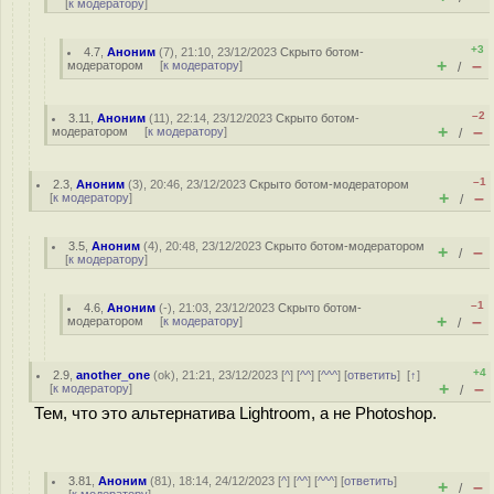
[
к модератору
]
+3
4.7
,
Аноним
(
7
), 21:10, 23/12/2023
Скрыто ботом-
+
–
модератором
[
к модератору
]
/
–2
3.11
,
Аноним
(
11
), 22:14, 23/12/2023
Скрыто ботом-
+
–
модератором
[
к модератору
]
/
–1
2.3
,
Аноним
(
3
), 20:46, 23/12/2023
Скрыто ботом-модератором
+
–
[
к модератору
]
/
3.5
,
Аноним
(
4
), 20:48, 23/12/2023
Скрыто ботом-модератором
+
–
/
[
к модератору
]
–1
4.6
,
Аноним
(
-
), 21:03, 23/12/2023
Скрыто ботом-
+
–
модератором
[
к модератору
]
/
+4
2.9
,
another_one
(
ok
), 21:21, 23/12/2023 [
^
] [
^^
] [
^^^
] [
ответить
]
[
↑
]
+
–
[
к модератору
]
/
Тем, что это альтернатива Lightroom, а не Photoshop.
3.81
,
Аноним
(
81
), 18:14, 24/12/2023 [
^
] [
^^
] [
^^^
] [
ответить
]
+
–
/