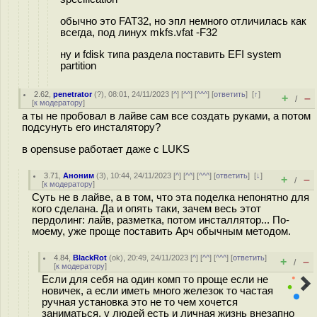
обычно это FAT32, но эпл немного отличилась как
всегда, под линух mkfs.vfat -F32
ну и fdisk типа раздела поставить EFI system
partition
2.62
,
penetrator
(
?
), 08:01, 24/11/2023 [
^
] [
^^
] [
^^^
] [
ответить
]
[
↑
]
+
–
/
[
к модератору
]
а ты не пробовал в лайве сам все создать руками, а потом
подсунуть его инсталятору?
в opensuse работает даже с LUKS
3.71
,
Аноним
(
3
), 10:44, 24/11/2023 [
^
] [
^^
] [
^^^
] [
ответить
]
[
↓
]
+
–
/
[
к модератору
]
Суть не в лайве, а в том, что эта поделка непонятно для
кого сделана. Да и опять таки, зачем весь этот
пердолинг: лайв, разметка, потом инсталлятор... По-
моему, уже проще поставить Арч обычным методом.
4.84
,
BlackRot
(
ok
), 20:49, 24/11/2023 [
^
] [
^^
] [
^^^
] [
ответить
]
+
–
/
[
к модератору
]
Если для себя на один комп то проще если не
новичек, а если иметь много железок то частая
ручная установка это не то чем хочется
заниматься, у людей есть и личная жизнь внезапно