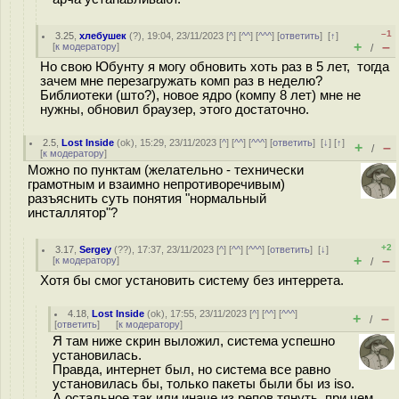
–1
3.25
,
хлебушек
(
?
), 19:04, 23/11/2023 [
^
] [
^^
] [
^^^
] [
ответить
]
[
↑
]
+
–
[
к модератору
]
/
Но свою Юбунту я могу обновить хоть раз в 5 лет, тогда
зачем мне перезагружать комп раз в неделю?
Библиотеки (што?), новое ядро (компу 8 лет) мне не
нужны, обновил браузер, этого достаточно.
2.5
,
Lost Inside
(
ok
), 15:29, 23/11/2023 [
^
] [
^^
] [
^^^
] [
ответить
]
[
↓
] [
↑
]
+
–
/
[
к модератору
]
Можно по пунктам (желательно - технически
грамотным и взаимно непротиворечивым)
разъяснить суть понятия "нормальный
инсталлятор"?
+2
3.17
,
Sergey
(
??
), 17:37, 23/11/2023 [
^
] [
^^
] [
^^^
] [
ответить
]
[
↓
]
+
–
[
к модератору
]
/
Хотя бы смог установить систему без интеррета.
4.18
,
Lost Inside
(
ok
), 17:55, 23/11/2023 [
^
] [
^^
] [
^^^
]
+
–
/
[
ответить
]
[
к модератору
]
Я там ниже скрин выложил, система успешно
установилась.
Правда, интернет был, но система все равно
установилась бы, только пакеты были бы из iso.
А остальное так или иначе из репов тянуть, при чем