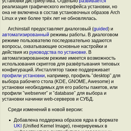
установки дистрибутива. Отдельно
развивается
реализация графического интерфейса установки, но
она не включена в состав установочных образов Arch
Linux и уже более трёх лет не обновлялась.
Archinstall предоставляет диалоговый (
guided
) и
автоматизированный
режимы работы. В диалоговом
режиме пользователю последовательно задаются
вопросы, охватывающие основные настройки и
действия из
руководства по установке
. В
автоматизированном режиме имеется возможность
использования скриптов для развёртывания типовых
конфигураций. Инсталлятор также поддерживает
профили установки
, например, профиль "desktop" для
выбора рабочего стола (KDE, GNOME, Awesome) и
установки необходимых для его работы пакетов, или
профили "webserver" и "database" для выбора и
установки начинки web-серверов и СУБД.
Среди изменений в новой версии:
Добавлена поддержка образов ядра в формате
UKI
(Unified Kernel Image), генерируемых в