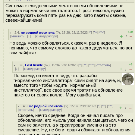
Система с ежедневными мегатонными обновлениями не
может в нормальный инсталлятор. Прост некогда, нужно
перезагружать комп пять раз на дню, зато пакеты свежие,
свееежайшиииие!
+19
2.4
,
не родной носитель
(
?
), 15:29, 23/11/2023 [
^
] [
^^
] [
^^^
]
+
–
[
ответить
]
[
↓
] [
к модератору
]
/
Но ведь можно обновляться, скажем, раз в неделю. Я
понимаю, что самому сложно до такого додуматься, но вот
вам лайфхак.
+3
3.6
,
Lost Inside
(
ok
), 15:34, 23/11/2023 [
^
] [
^^
] [
^^^
] [
ответить
]
+
–
[
↓
] [
к модератору
]
/
По-моему, он имеет в виду, что разрабы
"нормального инсталлятора" сами сидят на арче, и,
вместо того чтобы кодить "нормальный
инсталлятор", все свое время тратят на обновление
пакетов от своих коллег. Могу ошибаться.
4.9
,
не родной носитель
(
?
), 15:37, 23/11/2023 [
^
] [
^^
] [
^^^
]
+
–
/
[
ответить
]
[
к модератору
]
Скорее, нечто среднее. Когда он начал писать про
обновления, его мысль уже начала смещаться, чего он
сам не заметил, а я среагировал именно на это
смещение. Ну, не боги горшки обжигают и обновления
арча устанавливают.