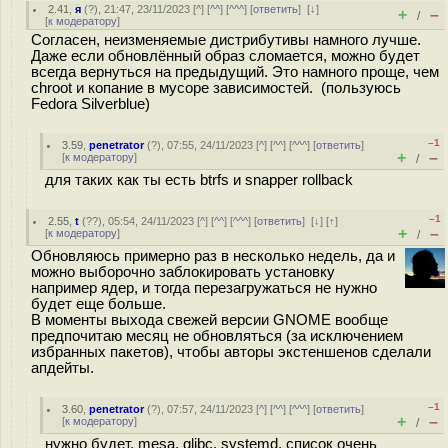
2.41
,
я
(
?
), 21:47, 23/11/2023 [
^
] [
^^
] [
^^^
] [
ответить
]
[
↓
]
+
–
/
[
к модератору
]
Согласен, неизменяемые дистрибутивы намного лучше.
Даже если обновлённый образ сломается, можно будет
всегда вернуться на предыдущий. Это намного проще, чем
chroot и копание в мусоре зависимостей. (пользуюсь
Fedora Silverblue)
–1
3.59
,
penetrator
(
?
), 07:55, 24/11/2023 [
^
] [
^^
] [
^^^
] [
ответить
]
+
–
[
к модератору
]
/
для таких как ты есть btrfs и snapper rollback
–1
2.55
,
t
(
??
), 05:54, 24/11/2023 [
^
] [
^^
] [
^^^
] [
ответить
]
[
↓
] [
↑
]
+
–
[
к модератору
]
/
Обновляюсь примерно раз в несколько недель, да и
можно выборочно заблокировать установку
например ядер, и тогда перезагружаться не нужно
будет еще больше.
В моменты выхода свежей версии GNOME вообще
предпочитаю месяц не обновляться (за исключением
избранных пакетов), чтобы авторы экстеншенов сделали
апдейты.
–1
3.60
,
penetrator
(
?
), 07:57, 24/11/2023 [
^
] [
^^
] [
^^^
] [
ответить
]
+
–
[
к модератору
]
/
нужно будет, mesa, glibc, systemd, список очень