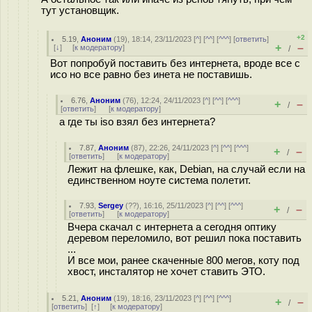
тут установщик.
+2
5.19
,
Аноним
(
19
), 18:14, 23/11/2023 [
^
] [
^^
] [
^^^
] [
ответить
]
+
–
[
↓
] [
к модератору
]
/
Вот попробуй поставить без интернета, вроде все с
исо но все равно без инета не поставишь.
6.76
,
Аноним
(
76
), 12:24, 24/11/2023 [
^
] [
^^
] [
^^^
]
+
–
/
[
ответить
]
[
к модератору
]
а где ты iso взял без интернета?
7.87
,
Аноним
(
87
), 22:26, 24/11/2023 [
^
] [
^^
] [
^^^
]
+
–
/
[
ответить
]
[
к модератору
]
Лежит на флешке, как, Debian, на случай если на
единственном ноуте система полетит.
7.93
,
Sergey
(
??
), 16:16, 25/11/2023 [
^
] [
^^
] [
^^^
]
+
–
/
[
ответить
]
[
к модератору
]
Вчера скачал с интернета а сегодня оптику
деревом переломило, вот решил пока поставить
...
И все мои, ранее скаченные 800 мегов, коту под
хвост, инсталятор не хочет ставить ЭТО.
5.21
,
Аноним
(
19
), 18:16, 23/11/2023 [
^
] [
^^
] [
^^^
]
+
–
/
[
ответить
]
[
↑
] [
к модератору
]