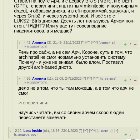
Ставил на ноуте Арч, и c Legacy BIOS (MBR), и с UEFI
(GPT), генерил инит, и штатным mkinitcpio, и популярным
dracut, и образом диска, и в efi-программой, загружал, и
через Grub2, и через systemd-boot. И всё это с
LUKS2+Btrfs диском. Десять лет пользуюсь Арчем нон-
стоп. ЧЯДНТ? Или у вас тут соревнование
ниаcилятoров, а я мешаю?
4.42
,
Аноним
(
3
), 21:49, 23/11/2023 [
^
] [
^^
] [
^^^
] [
ответить
]
+
–
/
[
к модератору
]
Речь про сабж, а не сам Арч. Короче, суть в том, что
archinstall не смог нормально установить систему.
Почему - я уже не вникал, было влом. Поставил
другой arch-based дистр.
4.86
,
Аноним
(
11
), 22:09, 24/11/2023 [
^
] [
^^
] [
^^^
] [
ответить
]
+
–
/
[
к модератору
]
дело не в том, что ты там можешь, а в том что арч не
смог
>генерил инит
научись читать, вы со своим арчем скоро людей
перестанете замечать
+1
2.12
,
Lost Inside
(
ok
), 16:16, 23/11/2023 [
^
] [
^^
] [
^^^
] [
ответить
]
[
↑
]
+
–
[
к модератору
]
/