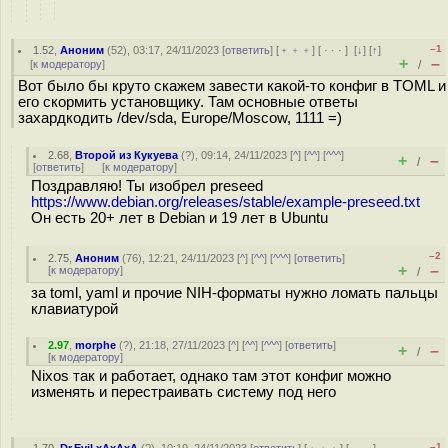
–1
1.52
,
Аноним
(
52
), 03:17, 24/11/2023 [
ответить
] [
﹢﹢﹢
] [
· · ·
]
[
↓
] [
↑
]
+
–
[
к модератору
]
/
Вот было бы круто скажем завести какой-то конфиг в TOML и
его скормить установщику. Там основные ответы
захардкодить /dev/sda, Europe/Moscow, 1111 =)
2.68
,
Второй из Кукуева
(
?
), 09:14, 24/11/2023 [
^
] [
^^
] [
^^^
]
+
–
/
[
ответить
]
[
к модератору
]
Поздравляю! Ты изобрел preseed
https://www.debian.org/releases/stable/example-preseed.txt
Он есть 20+ лет в Debian и 19 лет в Ubuntu
–2
2.75
,
Аноним
(
76
), 12:21, 24/11/2023 [
^
] [
^^
] [
^^^
] [
ответить
]
+
–
[
к модератору
]
/
за toml, yaml и прочие NIH-форматы нужно ломать пальцы
клавиатурой
2.97
,
morphe
(
?
), 21:18, 27/11/2023 [
^
] [
^^
] [
^^^
] [
ответить
]
+
–
/
[
к модератору
]
Nixos так и работает, однако там этот конфиг можно
изменять и перестраивать систему под него
–1