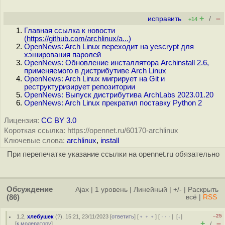
+
–
исправить
/
+14
Главная ссылка к новости
(
https://github.com/archlinux/a...
)
OpenNews: Arch Linux переходит на yescrypt для
хэширования паролей
OpenNews: Обновление инсталлятора Archinstall 2.6,
применяемого в дистрибутиве Arch Linux
OpenNews: Arch Linux мигрирует на Git и
реструктуризирует репозитории
OpenNews: Выпуск дистрибутива ArchLabs 2023.01.20
OpenNews: Arch Linux прекратил поставку Python 2
Лицензия:
CC BY 3.0
Короткая ссылка: https://opennet.ru/60170-archlinux
Ключевые слова:
archlinux
,
install
При перепечатке указание ссылки на opennet.ru обязательно
Обсуждение
Ajax
|
1 уровень
|
Линейный
|
+/-
|
Раскрыть
(86)
всё
|
RSS
–25
1.2
,
хлебушек
(
?
), 15:21, 23/11/2023 [
ответить
] [
﹢﹢﹢
] [
· · ·
]
[
↓
]
+
–
[
к модератору
]
/