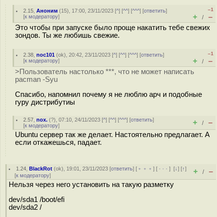
–1
2.15
,
Аноним
(
15
), 17:00, 23/11/2023 [
^
] [
^^
] [
^^^
] [
ответить
]
+
–
[
к модератору
]
/
Это чтобы при запуске было проще накатить тебе свежих
зондов. Ты же любишь свежие.
–1
2.38
,
noc101
(
ok
), 20:42, 23/11/2023 [
^
] [
^^
] [
^^^
] [
ответить
]
+
–
[
к модератору
]
/
>Пользователь настолько ***, что не может написать
pacman -Syu
Спасибо, напомнил почему я не люблю арч и подобные
гуру дистрибутиы
2.57
,
nox.
(
?
), 07:10, 24/11/2023 [
^
] [
^^
] [
^^^
] [
ответить
]
+
–
/
[
к модератору
]
Ubuntu сервер так же делает. Настоятельно предлагает. А
если откажешься, падает.
1.24
,
BlackRot
(
ok
), 19:01, 23/11/2023 [
ответить
] [
﹢﹢﹢
] [
· · ·
]
[
↓
] [
↑
]
+
–
/
[
к модератору
]
Нельзя через него установить на такую разметку
dev/sda1 /boot/efi
dev/sda2 /