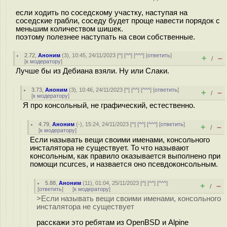
если ходить по соседскому участку, наступая на
соседские грабли, соседу будет проще навести порядок с
меньшим количеством шишек.
поэтому полезнее наступать на свои собственные.
2.72
,
Аноним
(
3
), 10:45, 24/11/2023 [
^
] [
^^
] [
^^^
] [
ответить
]
+
–
/
[
к модератору
]
Лучше бы из Дебиана взяли. Ну или Слаки.
3.73
,
Аноним
(
3
), 10:46, 24/11/2023 [
^
] [
^^
] [
^^^
] [
ответить
]
+
–
/
[
к модератору
]
Я про консольный, не графический, естественно.
4.79
,
Аноним
(
-
), 15:24, 24/11/2023 [
^
] [
^^
] [
^^^
] [
ответить
]
+
–
/
[
к модератору
]
Если называть вещи своими именами, консольного
инсталятора не существует. То что называют
консольным, как правило оказывается выполнено при
помощи ncurces, и назвается оно псевдоконсольным.
5.88
,
Аноним
(
11
), 01:04, 25/11/2023 [
^
] [
^^
] [
^^^
]
+
–
/
[
ответить
]
[
к модератору
]
>Если называть вещи своими именами, консольного
инсталятора не существует
расскажи это ребятам из OpenBSD и Alpine