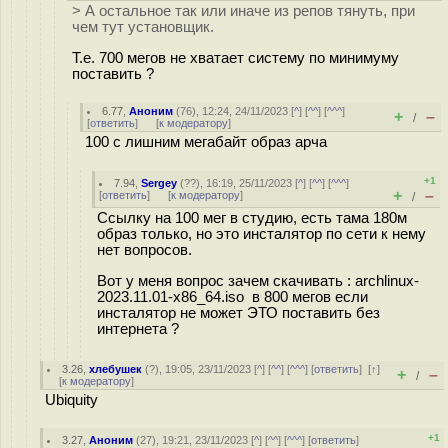
> А остальное так или иначе из репов тянуть, при
чем тут установщик.
Т.е. 700 мегов не хватает систему по минимуму
поставить ?
6.77
,
Аноним
(
76
), 12:24, 24/11/2023 [
^
] [
^^
] [
^^^
]
+
–
/
[
ответить
]
[
к модератору
]
100 с лишним мегабайт образ арча
+1
7.94
,
Sergey
(
??
), 16:19, 25/11/2023 [
^
] [
^^
] [
^^^
]
+
–
[
ответить
]
[
к модератору
]
/
Ссылку на 100 мег в студию, есть тама 180м
образ только, но это инсталятор по сети к нему
нет вопросов.
Вот у меня вопрос зачем скачивать : archlinux-
2023.11.01-x86_64.iso в 800 мегов если
инсталятор не может ЭТО поставить без
интернета ?
3.26
,
хлебушек
(
?
), 19:05, 23/11/2023 [
^
] [
^^
] [
^^^
] [
ответить
]
[
↑
]
+
–
/
[
к модератору
]
Ubiquity
+1
3.27
,
Аноним
(
27
), 19:21, 23/11/2023 [
^
] [
^^
] [
^^^
] [
ответить
]