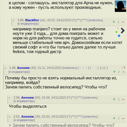
в целом - соглашусь. инсталятор для Арча не нужен,
а кому нужен - пусть используют производные.
3.85
,
BlackRot
(
ok
), 20:53, 24/11/2023 [
^
] [
^^
] [
^^^
] [
ответить
]
+
–
/
[
к модератору
]
например manjaro? стоит он у меня на рабочем
ноуте уже 3 года... для дома поиграть может и
норм но для работы точно не годится, сильно
меньше стабильный чем арч. Домохозяйкам если хотят
свежий софт и что бы только далее далее то лучше
fedora, тож годный дистр
–1
1.49
,
Аноним
(
49
), 01:11, 24/11/2023 [
ответить
] [
﹢﹢﹢
] [
· · ·
]
[
↓
] [
↑
]
+
–
[
к модератору
]
/
Почему бы просто не взять нормальный инсталлятор из,
например, войда?
Зачем пилить собственный велосипед? Чтобы что7
2.50
,
Аноним
(
50
), 01:58, 24/11/2023 [
^
] [
^^
] [
^^^
] [
ответить
]
+
–
/
[
к модератору
]
Чтобы выделяться
2.51
,
Аноним
(
30
), 02:50, 24/11/2023 [
^
] [
^^
] [
^^^
] [
ответить
]
+
–
/
[
к модератору
]
> Зачем пилить собственный велосипед? Чтобы что7