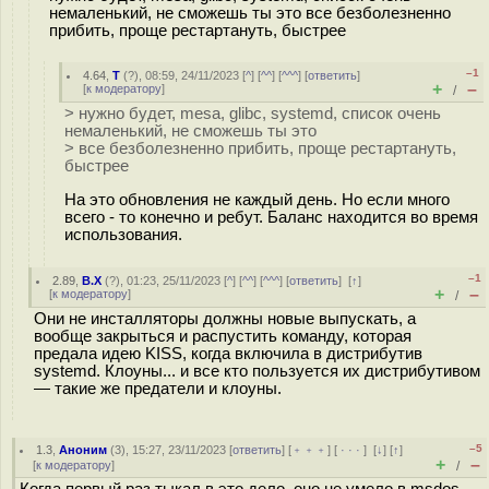
немаленький, не сможешь ты это все безболезненно
прибить, проще рестартануть, быстрее
–1
4.64
,
T
(
?
), 08:59, 24/11/2023 [
^
] [
^^
] [
^^^
] [
ответить
]
+
–
[
к модератору
]
/
> нужно будет, mesa, glibc, systemd, список очень
немаленький, не сможешь ты это
> все безболезненно прибить, проще рестартануть,
быстрее
На это обновления не каждый день. Но если много
всего - то конечно и ребут. Баланс находится во время
использования.
–1
2.89
,
B.X
(
?
), 01:23, 25/11/2023 [
^
] [
^^
] [
^^^
] [
ответить
]
[
↑
]
+
–
[
к модератору
]
/
Они не инсталляторы должны новые выпускать, а
вообще закрыться и распустить команду, которая
предала идею KISS, когда включила в дистрибутив
systemd. Клоуны... и все кто пользуется их дистрибутивом
— такие же предатели и клоуны.
–5
1.3
,
Аноним
(
3
), 15:27, 23/11/2023 [
ответить
] [
﹢﹢﹢
] [
· · ·
]
[
↓
] [
↑
]
+
–
[
к модератору
]
/