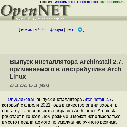
Профиль:
Аноним
(
вход
|
регистрация
)
неRU
opennet.me
[
новости
/
+++
|
форум
|
теги
|
]
Выпуск инсталлятора Archinstall 2.7,
применяемого в дистрибутиве Arch
Linux
23.11.2023 15:11 (MSK)
Опубликован
выпуск инсталлятора
Archinstall 2.7
,
который с апреля 2021 года в качестве опции входит в
состав установочных iso-образов Arch Linux. Archinstall
работает в консольном режиме и может использоваться
вместо предлагаемого по умолчанию ручного режима