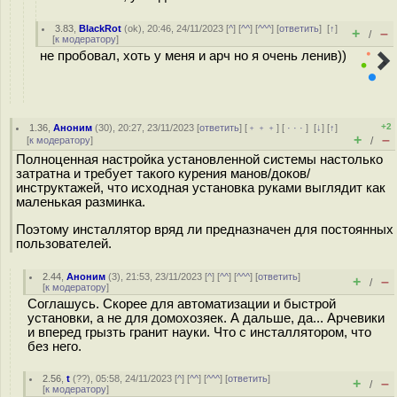
3.83
,
BlackRot
(
ok
), 20:46, 24/11/2023 [
^
] [
^^
] [
^^^
] [
ответить
]
[
↑
]
+
–
/
[
к модератору
]
не пробовал, хоть у меня и арч но я очень ленив))
+2
1.36
,
Аноним
(
30
), 20:27, 23/11/2023 [
ответить
] [
﹢﹢﹢
] [
· · ·
]
[
↓
] [
↑
]
+
–
[
к модератору
]
/
Полноценная настройка установленной системы настолько
затратна и требует такого курения манов/доков/
инструктажей, что исходная установка руками выглядит как
маленькая разминка.
Поэтому инсталлятор вряд ли предназначен для постоянных
пользователей.
2.44
,
Аноним
(
3
), 21:53, 23/11/2023 [
^
] [
^^
] [
^^^
] [
ответить
]
+
–
/
[
к модератору
]
Соглашусь. Скорее для автоматизации и быстрой
установки, а не для домохозяек. А дальше, да... Арчевики
и вперед грызть гранит науки. Что с инсталлятором, что
без него.
2.56
,
t
(
??
), 05:58, 24/11/2023 [
^
] [
^^
] [
^^^
] [
ответить
]
+
–
/
[
к модератору
]