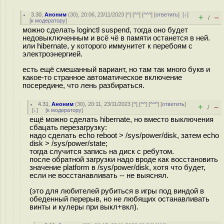
3.30
,
Аноним
(
30
), 20:06, 23/11/2023 [
^
] [
^^
] [
^^^
] [
ответить
]
[
↓
]
+
–
/
[
к модератору
]
можно сделать loginctl suspend, тогда оно будет
недовыключенным и всё чё в памяти останется в ней.
или hibernate, у которого иммунитет к перебоям с
электроэнергией.
есть ещё смешанный вариант, но там так много букв и
какое-то странное автоматическое включение
посередине, что лень разбираться.
4.31
,
Аноним
(
30
), 20:11, 23/11/2023 [
^
] [
^^
] [
^^^
] [
ответить
]
+
–
/
[
↓
] [
к модератору
]
ещё можно сделать hibernate, но вместо выключения
сбацать перезагрузку:
надо сделать echo reboot > /sys/power/disk, затем echo
disk > /sys/power/state;
тогда случится запись на диск с ребутом.
после обратной загрузки надо вроде как восстановить
значение platform в /sys/power/disk, хотя что будет,
если не восстанавливать -- не выяснял.
(это для любителей рубиться в игры под виндой в
обеденный перерыв, но не любящих останавливать
винты и кулеры при выкл+вкл).