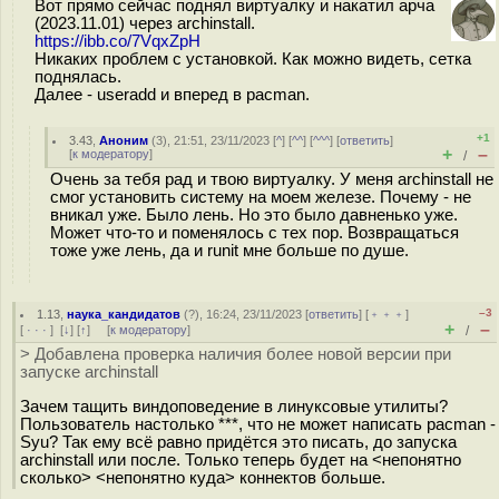
Вот прямо сейчас поднял виртуалку и накатил арча
(2023.11.01) через archinstall.
https://ibb.co/7VqxZpH
Никаких проблем с установкой. Как можно видеть, сетка
поднялась.
Далее - useradd и вперед в pacman.
+1
3.43
,
Аноним
(
3
), 21:51, 23/11/2023 [
^
] [
^^
] [
^^^
] [
ответить
]
+
–
[
к модератору
]
/
Очень за тебя рад и твою виртуалку. У меня archinstall не
смог установить систему на моем железе. Почему - не
вникал уже. Было лень. Но это было давненько уже.
Может что-то и поменялось с тех пор. Возвращаться
тоже уже лень, да и runit мне больше по душе.
–3
1.13
,
наука_кандидатов
(
?
), 16:24, 23/11/2023 [
ответить
] [
﹢﹢﹢
]
+
–
[
· · ·
]
[
↓
] [
↑
] [
к модератору
]
/
> Добавлена проверка наличия более новой версии при
запуске archinstall
Зачем тащить виндоповедение в линуксовые утилиты?
Пользователь настолько ***, что не может написать pacman -
Syu? Так ему всё равно придётся это писать, до запуска
archinstall или после. Только теперь будет на <непонятно
сколько> <непонятно куда> коннектов больше.