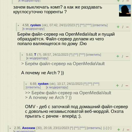
+
–
[
к модератору
]
/
зачем выключать комп? а как же раздавать
круглосуточно торренты ?
4.58
,
ryoken
(
ok
), 07:42, 24/11/2023 [
^
] [
^^
] [
^^^
] [
ответить
]
+
–
/
[
к модератору
]
Берём файл-сервер на OpenMediaVault и пущай
образдаётся. Файл-сервер делаем из чего
попало валяющегося по дому :Dю
5.63
,
T
(
?
), 08:57, 24/11/2023 [
^
] [
^^
] [
^^^
] [
ответить
]
+
–
/
[
к модератору
]
> Берём файл-сервер на OpenMediaVault
А почему не Arch ? ))
6.69
,
ryoken
(
ok
), 10:17, 24/11/2023 [
^
] [
^^
] [
^^^
]
+
–
/
[
ответить
]
[
к модератору
]
>> Берём файл-сервер на OpenMediaVault
> А почему не Arch ? ))
OMV - деб с заточкой под домашний файл-сервер
с довольно незамысловатой веб-мордой. Охота
прыгать с рачем - вперёд :).
2.35
,
Аноним
(
30
), 20:18, 23/11/2023 [
^
] [
^^
] [
^^^
] [
ответить
]
[
↓
] [
↑
]
+
–
/
[
к модератору
]