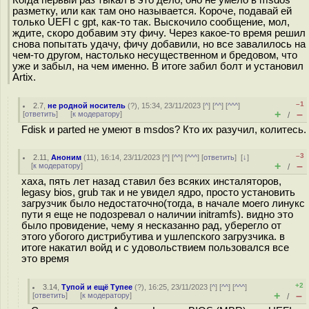
Когда первый раз тыкал в это дело, оно не умело в msdos
разметку, или как там оно называется. Короче, подавай ей
только UEFI с gpt, как-то так. Выскочило сообщение, мол,
ждите, скоро добавим эту фичу. Через какое-то время решил
снова попытать удачу, фичу добавили, но все завалилось на
чем-то другом, настолько несущественном и бредовом, что
уже и забыл, на чем именно. В итоге забил болт и установил
Artix.
–1
2.7
,
не родной носитель
(
?
), 15:34, 23/11/2023 [
^
] [
^^
] [
^^^
]
+
–
[
ответить
]
[
к модератору
]
/
Fdisk и parted не умеют в msdos? Кто их разучил, колитесь.
–3
2.11
,
Аноним
(
11
), 16:14, 23/11/2023 [
^
] [
^^
] [
^^^
] [
ответить
]
[
↓
]
+
–
[
к модератору
]
/
хаха, пять лет назад ставил без всяких инсталяторов,
legasy bios, grub так и не увидел ядро, просто установить
загрузчик было недостаточно(тогда, в начале моего линукс
пути я еще не подозревал о наличии initramfs). видно это
было провидение, чему я несказанно рад, уберегло от
этого убогого дистрибутива и ушлепского загрузчика. в
итоге накатил войд и с удовольствием пользовался все
это время
+2
3.14
,
Тупой и ещё Тупее
(
?
), 16:25, 23/11/2023 [
^
] [
^^
] [
^^^
]
+
–
[
ответить
]
[
к модератору
]
/