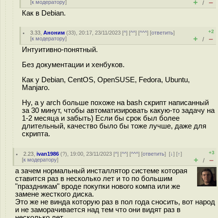
+
–
[
к модератору
]
/
Как в Debian.
+2
3.33
,
Аноним
(
33
), 20:17, 23/11/2023 [
^
] [
^^
] [
^^^
] [
ответить
]
+
–
[
к модератору
]
/
Интуитивно-понятный.
Без документации и хенбуков.
Как у Debian, CentOS, OpenSUSE, Fedora, Ubuntu,
Manjaro.
Ну, а у arch больше похоже на bash скрипт написанный
за 30 минут, чтобы автоматизировать какую-то задачу на
1-2 месяца и забыть) Если бы срок был более
длительный, качество было бы тоже лучше, даже для
скрипта.
+3
2.23
,
ivan1986
(
?
), 19:00, 23/11/2023 [
^
] [
^^
] [
^^^
] [
ответить
]
[
↓
] [
↑
]
+
–
[
к модератору
]
/
а зачем нормальный инсталлятор системе которая
ставится раз в несколько лет и то по большим
"праздникам" вроде покупки нового компа или же
замене жесткого диска.
Это же не винда которую раз в пол года сносить, вот народ
и не заморачивается над тем что они видят раз в
несколько лет.