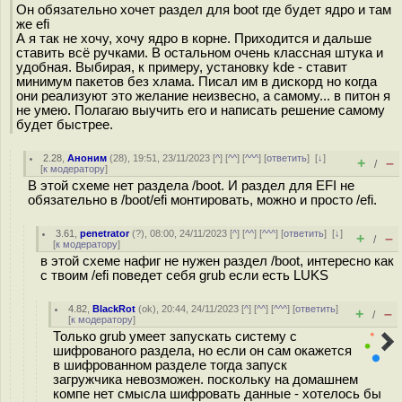
Он обязательно хочет раздел для boot где будет ядро и там
же efi
А я так не хочу, хочу ядро в корне. Приходится и дальше
ставить всё ручками. В остальном очень классная штука и
удобная. Выбирая, к примеру, установку kde - ставит
минимум пакетов без хлама. Писал им в дискорд но когда
они реализуют это желание неизвесно, а самому... в питон я
не умею. Полагаю выучить его и написать решение самому
будет быстрее.
2.28
,
Аноним
(
28
), 19:51, 23/11/2023 [
^
] [
^^
] [
^^^
] [
ответить
]
[
↓
]
+
–
/
[
к модератору
]
В этой схеме нет раздела /boot. И раздел для EFI не
обязательно в /boot/efi монтировать, можно и просто /efi.
3.61
,
penetrator
(
?
), 08:00, 24/11/2023 [
^
] [
^^
] [
^^^
] [
ответить
]
[
↓
]
+
–
/
[
к модератору
]
в этой схеме нафиг не нужен раздел /boot, интересно как
с твоим /efi поведет себя grub если есть LUKS
4.82
,
BlackRot
(
ok
), 20:44, 24/11/2023 [
^
] [
^^
] [
^^^
] [
ответить
]
+
–
/
[
к модератору
]
Только grub умеет запускать систему с
шифрованого раздела, но если он сам окажется
в шифрованном разделе тогда запуск
загружчика невозможен. поскольку на домашнем
компе нет смысла шифровать данные - хотелось бы