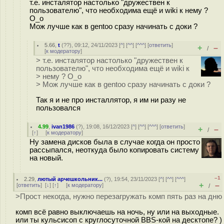
т.е. инсталятор настолько "дружествен к
пользователю", что необходима ещё и wiki к нему ?
O_o
Мож лучше как в gentoo сразу начинать с доки ?
5.66
,
t
(
??
), 09:12, 24/11/2023 [
^
] [
^^
] [
^^^
] [
ответить
]
+
–
/
[
к модератору
]
> т.е. инсталятор настолько "дружествен к
пользователю", что необходима ещё и wiki к
> нему ? O_o
> Мож лучше как в gentoo сразу начинать с доки ?
Так я и не про инсталлятор, я им ни разу не
пользовался
4.99
,
ivan1986
(
?
), 19:08, 16/12/2023 [
^
] [
^^
] [
^^^
] [
ответить
]
+
–
/
[
↑
] [
к модератору
]
Ну замена дисков была в случае когда он просто
рассыпался, неоткуда было копировать систему
на новый.
–1
2.29
,
лютый арчешкольник...
(
?
), 19:54, 23/11/2023 [
^
] [
^^
] [
^^^
]
+
–
[
ответить
]
[
↓
] [
↑
] [
к модератору
]
/
>Прост некогда, нужно перезагружать комп пять раз на дню
комп всё равно выключаешь на ночь, ну или на выходные.
или ты кульсисоп с круглосуточной BBS-кой на десктопе? )