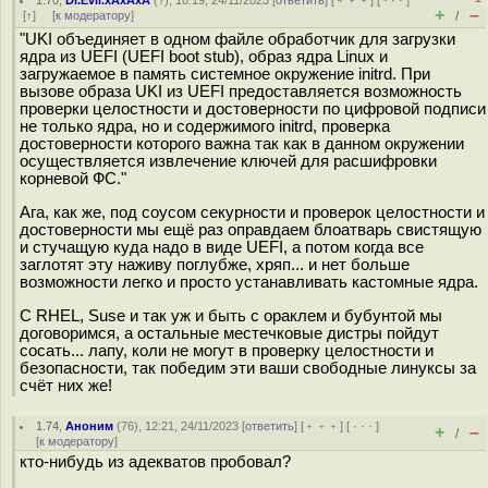
1.70
,
Dr.Evil.xAxAxA
(
?
), 10:19, 24/11/2023 [
ответить
] [
﹢﹢﹢
] [
· · ·
]
+
–
[
↑
] [
к модератору
]
/
"UKI объединяет в одном файле обработчик для загрузки
ядра из UEFI (UEFI boot stub), образ ядра Linux и
загружаемое в память системное окружение initrd. При
вызове образа UKI из UEFI предоставляется возможность
проверки целостности и достоверности по цифровой подписи
не только ядра, но и содержимого initrd, проверка
достоверности которого важна так как в данном окружении
осуществляется извлечение ключей для расшифровки
корневой ФС."
Ага, как же, под соусом секурности и проверок целостности и
достоверности мы ещё раз оправдаем блоатварь свистящую
и стучащую куда надо в виде UEFI, а потом когда все
заглотят эту наживу поглубже, хряп... и нет больше
возможности легко и просто устанавливать кастомные ядра.
С RHEL, Suse и так уж и быть с ораклем и бубунтой мы
договоримся, а остальные местечковые дистры пойдут
сосать... лапу, коли не могут в проверку целостности и
безопасности, так победим эти ваши свободные линуксы за
счёт них же!
1.74
,
Аноним
(
76
), 12:21, 24/11/2023 [
ответить
] [
﹢﹢﹢
] [
· · ·
]
+
–
/
[
к модератору
]
кто-нибудь из адекватов пробовал?