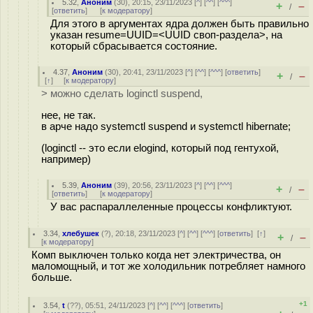
5.32
,
Аноним
(
30
), 20:15, 23/11/2023 [
^
] [
^^
] [
^^^
]
+
–
/
[
ответить
]
[
к модератору
]
Для этого в аргументах ядра должен быть правильно
указан resume=UUID=<UUID своп-раздела>, на
который сбрасывается состояние.
4.37
,
Аноним
(
30
), 20:41, 23/11/2023 [
^
] [
^^
] [
^^^
] [
ответить
]
+
–
/
[
↑
] [
к модератору
]
> можно сделать loginctl suspend,
нее, не так.
в арче надо systemctl suspend и systemctl hibernate;
(loginctl -- это если elogind, который под гентухой,
например)
5.39
,
Аноним
(
39
), 20:56, 23/11/2023 [
^
] [
^^
] [
^^^
]
+
–
/
[
ответить
]
[
к модератору
]
У вас распараллеленные процессы конфликтуют.
3.34
,
хлебушек
(
?
), 20:18, 23/11/2023 [
^
] [
^^
] [
^^^
] [
ответить
]
[
↑
]
+
–
/
[
к модератору
]
Комп выключен только когда нет электричества, он
маломощный, и тот же холодильник потребляет намного
больше.
+1
3.54
,
t
(
??
), 05:51, 24/11/2023 [
^
] [
^^
] [
^^^
] [
ответить
]