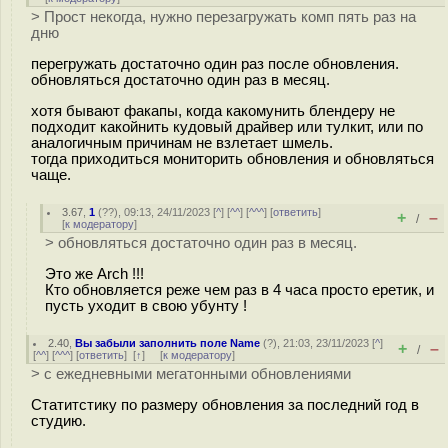
> Прост некогда, нужно перезагружать комп пять раз на
дню
перегружать достаточно один раз после обновления.
обновляться достаточно один раз в месяц.
хотя бывают факапы, когда какомунить блендеру не
подходит какойнить кудовый драйвер или тулкит, или по
аналогичным причинам не взлетает шмель.
тогда приходиться мониторить обновления и обновляться
чаще.
3.67
,
1
(
??
), 09:13, 24/11/2023 [
^
] [
^^
] [
^^^
] [
ответить
]
+
–
/
[
к модератору
]
> обновляться достаточно один раз в месяц.
Это же Arch !!!
Кто обновляется реже чем раз в 4 часа просто еретик, и
пусть уходит в свою убунту !
2.40
,
Вы забыли заполнить поле Name
(
?
), 21:03, 23/11/2023 [
^
]
+
–
/
[
^^
] [
^^^
] [
ответить
]
[
↑
] [
к модератору
]
> с ежедневными мегатонными обновлениями
Статитстику по размеру обновления за последний год в
студию.