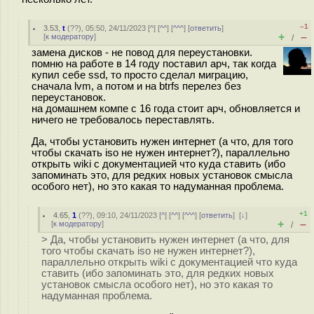
–1
3.53
,
t
(
??
), 05:50, 24/11/2023 [
^
] [
^^
] [
^^^
] [
ответить
]
+
–
[
к модератору
]
/
замена дисков - не повод для переустановки.
помню на работе в 14 году поставил арч, так когда
купил себе ssd, то просто сделал миграцию,
сначала lvm, а потом и на btrfs перелез без
переустановок.
на домашнем компе с 16 года стоит арч, обновляется и
ничего не требовалось переставлять.
Да, чтобы установить нужен интернет (а что, для того
чтобы скачать iso не нужен интернет?), параллельно
открыть wiki с документацией что куда ставить (ибо
запоминать это, для редких новых установок смысла
особого нет), но это какая то надуманная проблема.
+1
4.65
,
1
(
??
), 09:10, 24/11/2023 [
^
] [
^^
] [
^^^
] [
ответить
]
[
↓
]
+
–
[
к модератору
]
/
> Да, чтобы установить нужен интернет (а что, для
того чтобы скачать iso не нужен интернет?),
параллельно открыть wiki с документацией что куда
ставить (ибо запоминать это, для редких новых
установок смысла особого нет), но это какая то
надуманная проблема.