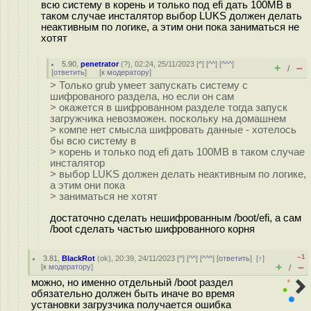
всю систему в корень и только под efi дать 100MB в
таком случае инсталятор выбор LUKS должен делать
неактивным по логике, а этим они пока заниматься не
хотят
5.90
,
penetrator
(
?
), 02:24, 25/11/2023 [
^
] [
^^
] [
^^^
]
+
–
/
[
ответить
]
[
к модератору
]
> Только grub умеет запускать систему с
шифрованого раздела, но если он сам
> окажется в шифрованном разделе тогда запуск
загружчика невозможен. поскольку на домашнем
> компе нет смысла шифровать данные - хотелось
бы всю систему в
> корень и только под efi дать 100MB в таком случае
инсталятор
> выбор LUKS должен делать неактивным по логике,
а этим они пока
> заниматься не хотят
достаточно сделать нешифрованным /boot/efi, а сам
/boot сделать частью шифрованного корня
–1
3.81
,
BlackRot
(
ok
), 20:39, 24/11/2023 [
^
] [
^^
] [
^^^
] [
ответить
]
[
↑
]
+
–
[
к модератору
]
/
можно, но именно отдельный /boot раздел
обязательно должен быть иначе во время
установки загрузчика получается ошибка