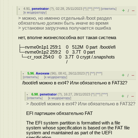
4.91
,
penetrator
(
?
), 02:28, 25/11/2023 [
^
] [
^^
] [
^^^
] [
ответить
]
+
–
/
[
к модератору
]
> можно, но именно отдельный /boot раздел
обязательно должен быть иначе во время
> установки загрузчика получается ошибка
нет, вполне жизнеспособна вот такая система
├─nvme0n1p1 259:1 0 512M 0 part /boot/efi
└─nvme0n1p2 259:2 0 3.7T 0 part
└─cr_root 254:0 0 3.7T 0 crypt /.snapshots
/
5.96
,
Аноним
(
96
), 08:41, 26/11/2023 [
^
] [
^^
] [
^^^
]
+
–
/
[
ответить
]
[
к модератору
]
/boot/efi можно в ext4? Или обязательно в FAT32?
6.98
,
penetrator
(
?
), 16:27, 28/11/2023 [
^
] [
^^
] [
^^^
]
+
–
/
[
ответить
]
[
к модератору
]
> /boot/efi можно в ext4? Или обязательно в FAT32?
EFI партишен обязательно FAT
The EFI system partition is formatted with a file
system whose specification is based on the FAT file
system and maintained as part of the UEFI
specification