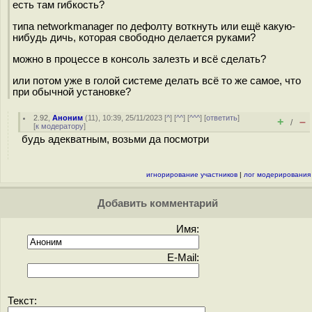
есть там гибкость?
типа networkmanager по дефолту воткнуть или ещё какую-
нибудь дичь, которая свободно делается руками?
можно в процессе в консоль залезть и всё сделать?
или потом уже в голой системе делать всё то же самое, что
при обычной установке?
2.92
,
Аноним
(
11
), 10:39, 25/11/2023 [
^
] [
^^
] [
^^^
] [
ответить
]
+
–
/
[
к модератору
]
будь адекватным, возьми да посмотри
игнорирование участников
|
лог модерирования
Добавить комментарий
Имя:
E-Mail:
Текст: