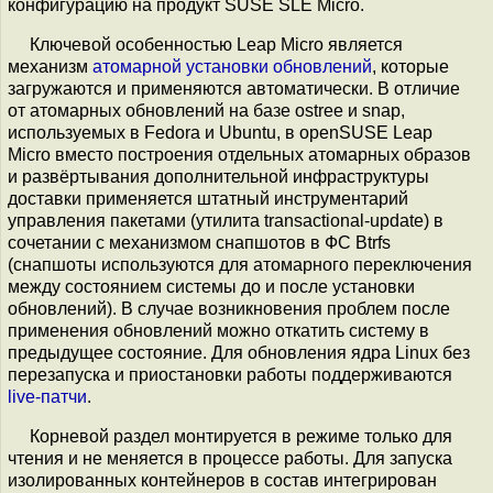
конфигурацию на продукт SUSE SLE Micro.
Ключевой особенностью Leap Micro является
механизм
атомарной установки обновлений
, которые
загружаются и применяются автоматически. В отличие
от атомарных обновлений на базе ostree и snap,
используемых в Fedora и Ubuntu, в openSUSE Leap
Micro вместо построения отдельных атомарных образов
и развёртывания дополнительной инфраструктуры
доставки применяется штатный инструментарий
управления пакетами (утилита transactional-update) в
сочетании с механизмом снапшотов в ФС Btrfs
(снапшоты используются для атомарного переключения
между состоянием системы до и после установки
обновлений). В случае возникновения проблем после
применения обновлений можно откатить систему в
предыдущее состояние. Для обновления ядра Linux без
перезапуска и приостановки работы поддерживаются
live-патчи
.
Корневой раздел монтируется в режиме только для
чтения и не меняется в процессе работы. Для запуска
изолированных контейнеров в состав интегрирован