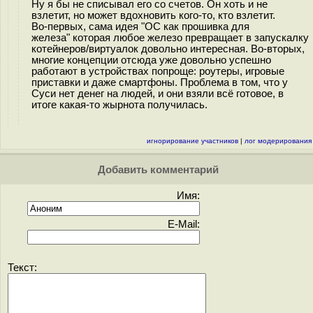
Ну я бы не списывал его со счетов. Он хоть и не
взлетит, но может вдохновить кого-то, кто взлетит.
Во-первых, сама идея "ОС как прошивка для
железа" которая любое железо превращает в запускалку
котейнеров/виртуалок довольно интересная. Во-вторых,
многие концепции отсюда уже довольно успешно
работают в устройствах попроще: роутеры, игровые
приставки и даже смартфоны. Проблема в том, что у
Суси нет денег на людей, и они взяли всё готовое, в
итоге какая-то жырнота получилась.
игнорирование участников
|
лог модерирования
Добавить комментарий
Имя:
E-Mail:
Текст: