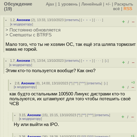
Обсуждение
Ajax
|
1 уровень
|
Линейный
|
+/-
|
Раскрыть
(19)
всё
|
RSS
1.2
,
Аноним
(
2
), 13:33, 13/10/2023 [
ответить
] [
﹢﹢﹢
] [
· · ·
]
+
–
/
[
к модератору
]
> Постоянно обновляется
> Cнепшоты с BTRFS
Мало того, что ты не хозяин ОС, так ещё эта шляпа тормозит
мама не горюй.
1.7
,
Аноним
(
7
), 13:54, 13/10/2023 [
ответить
] [
﹢﹢﹢
] [
· · ·
]
[
↓
]
+
–
/
[
к модератору
]
Этим кто-то пользуется вообще? Как оно?
+3
2.8
,
Аноним
(
8
), 14:00, 13/10/2023 [
^
] [
^^
] [
^^^
] [
ответить
]
[
↓
]
+
–
[
к модератору
]
/
как будто остальными 100500 Линукс дистрами кто-то
пользуются, их штампуют для того чтобы потешить своё
ЧСВ
3.15
,
Аноним
(
15
), 15:15, 13/10/2023 [
^
] [
^^
] [
^^^
] [
ответить
]
+
–
/
[
к модератору
]
Ну или выйти на IPO.
+1
3.26
,
Аноним
(
26
), 18:28, 14/10/2023 [
^
] [
^^
] [
^^^
] [
ответить
]