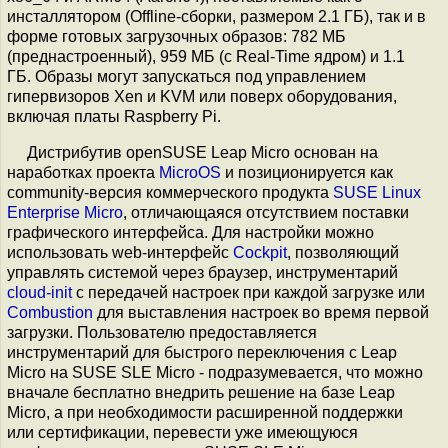
инсталлятором (Offline-сборки, размером 2.1 ГБ), так и в
форме готовых загрузочных образов: 782 МБ
(преднастроенный), 959 МБ (с Real-Time ядром) и 1.1
ГБ. Образы могут запускаться под управлением
гипервизоров Xen и KVM или поверх оборудования,
включая платы Raspberry Pi.
Дистрибутив openSUSE Leap Micro основан на
наработках проекта
MicroOS
и позиционируется как
community-версия коммерческого продукта
SUSE Linux
Enterprise Micro
, отличающаяся отсутствием поставки
графического интерфейса. Для настройки можно
использовать web-интерфейс
Cockpit
, позволяющий
управлять системой через браузер, инструментарий
cloud-init
с передачей настроек при каждой загрузке или
Combustion
для выставления настроек во время первой
загрузки. Пользователю предоставляется
инструментарий для быстрого переключения с Leap
Micro на SUSE SLE Micro - подразумевается, что можно
вначале бесплатно внедрить решение на базе Leap
Micro, а при необходимости расширенной поддержки
или сертификации, перевести уже имеющуюся