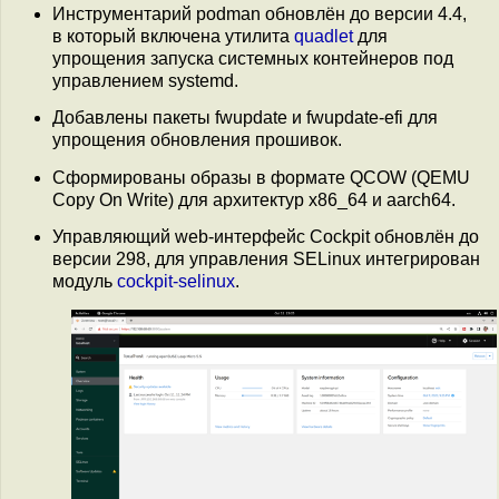
Инструментарий podman обновлён до версии 4.4,
в который включена утилита
quadlet
для
упрощения запуска системных контейнеров под
управлением systemd.
Добавлены пакеты fwupdate и fwupdate-efi для
упрощения обновления прошивок.
Сформированы образы в формате QCOW (QEMU
Copy On Write) для архитектур x86_64 и aarch64.
Управляющий web-интерфейс Cockpit обновлён до
версии 298, для управления SELinux интегрирован
модуль
cockpit-selinux
.