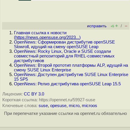
+
–
исправить
/
+5
Главная ссылка к новости
(
https://news.opensuse.org/2023...
)
OpenNews: Сформирован дистрибутив openSUSE
Slowroll, идущий на смену openSUSE Leap
OpenNews: Rocky Linux, Oracle и SUSE создали
совместный репозиторий для RHEL-совместимых
дистрибутивов
OpenNews: Второй прототип платформы ALP, идущей на
смену SUSE Linux Enterprise
OpenNews: Доступен дистрибутив SUSE Linux Enterprise
15 SP5
OpenNews: Релиз дистрибутива openSUSE Leap 15.5
Лицензия:
CC BY 3.0
Короткая ссылка: https://opennet.ru/59927-suse
Ключевые слова:
suse
,
opesuse
,
micro
,
microos
При перепечатке указание ссылки на opennet.ru обязательно