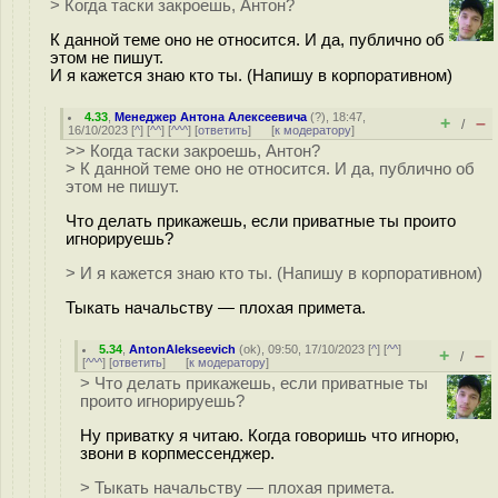
> Когда таски закроешь, Антон?
К данной теме оно не относится. И да, публично об
этом не пишут.
И я кажется знаю кто ты. (Напишу в корпоративном)
4.33
,
Менеджер Антона Алексеевича
(
?
), 18:47,
+
–
/
16/10/2023 [
^
] [
^^
] [
^^^
] [
ответить
]
[
к модератору
]
>> Когда таски закроешь, Антон?
> К данной теме оно не относится. И да, публично об
этом не пишут.
Что делать прикажешь, если приватные ты проито
игнорируешь?
> И я кажется знаю кто ты. (Напишу в корпоративном)
Тыкать начальству — плохая примета.
5.34
,
AntonAlekseevich
(
ok
), 09:50, 17/10/2023 [
^
] [
^^
]
+
–
/
[
^^^
] [
ответить
]
[
к модератору
]
> Что делать прикажешь, если приватные ты
проито игнорируешь?
Ну приватку я читаю. Когда говоришь что игнорю,
звони в корпмессенджер.
> Тыкать начальству — плохая примета.