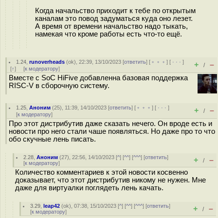
Когда начальство приходит к тебе по открытым
каналам это повод задуматься куда оно лезет.
А время от времени начальство надо тыкать,
намекая что кроме работы есть что-то ещё.
1.24
,
runoverheads
(
ok
), 22:39, 13/10/2023 [
ответить
] [
﹢﹢﹢
] [
· · ·
]
+
–
/
[
↑
] [
к модератору
]
Вместе с SoC HiFive добавленна базовая поддержка
RISC-V в сборочную систему.
1.25
,
Аноним
(
25
), 11:39, 14/10/2023 [
ответить
] [
﹢﹢﹢
] [
· · ·
]
+
–
/
[
к модератору
]
Про этот дистрибутив даже сказать нечего. Он вроде есть и
новости про него стали чаше появляться. Но даже про то что
обо скучные лень писать.
2.28
,
Аноним
(
27
), 22:56, 14/10/2023 [
^
] [
^^
] [
^^^
] [
ответить
]
+
–
/
[
к модератору
]
Количество комментариев к этой новости косвенно
доказывает, что этот дистрибутив никому не нужен. Мне
даже для виртуалки поглядеть лень качать.
3.29
,
leap42
(
ok
), 07:38, 15/10/2023 [
^
] [
^^
] [
^^^
] [
ответить
]
+
–
/
[
к модератору
]