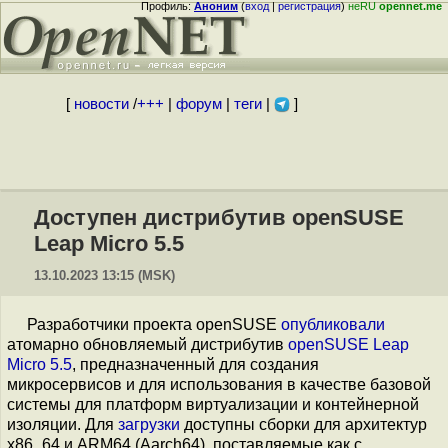
Профиль:
Аноним
(
вход
|
регистрация
)
неRU
opennet.me
[
новости
/
+++
|
форум
|
теги
|
]
Доступен дистрибутив openSUSE
Leap Micro 5.5
13.10.2023 13:15 (MSK)
Разработчики проекта openSUSE
опубликовали
атомарно обновляемый дистрибутив
openSUSE Leap
Micro 5.5
, предназначенный для создания
микросервисов и для использования в качестве базовой
системы для платформ виртуализации и контейнерной
изоляции. Для
загрузки
доступны сборки для архитектур
x86_64 и ARM64 (Aarch64), поставляемые как с