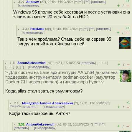
+1
3.27
,
Аноним
(
27
), 22:54, 14/10/2023 [
^
] [
^^
] [
^^^
] [
ответить
]
+
–
[
к модератору
]
/
Windows 95 вполне себе хостовая и после установки она
занимала менее 20 мегабайт на HDD.
+3
4.30
,
НяшМяш
(
ok
), 15:40, 15/10/2023 [
^
] [
^^
] [
^^^
] [
ответить
]
+
–
[
к модератору
]
/
Так в чём проблема? Ставь себе на сервак 95
винду и гоняй контейнеры на ней.
1.11
,
AntonAlekseevich
(
ok
), 14:31, 13/10/2023 [
ответить
] [
﹢﹢﹢
]
+
–
/
[
· · ·
]
[
↓
] [
↑
] [
к модератору
]
> Для систем на базе архитектуры AArch64 добавлена
поддержка инструментария podman-docker (эмулятор
Docker CLI через podman) и гипервизора hyper-v.
Когда alias стал зваться эмулятором?
+1
2.16
,
Менеджер Антона Алексеевича
(
?
), 17:31, 13/10/2023 [
^
]
+
–
[
^^
] [
^^^
] [
ответить
]
[
к модератору
]
/
Когда таски закроешь, Антон?
3.31
,
AntonAlekseevich
(
ok
), 08:32, 16/10/2023 [
^
] [
^^
] [
^^^
]
+
–
/
[
ответить
]
[
к модератору
]