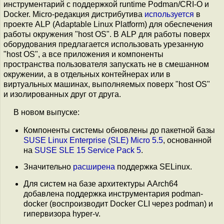
инструментарий с поддержкой runtime Podman/CRI-O и
Docker. Micro-редакция дистрибутива
используется
в
проекте ALP (Adaptable Linux Platform) для обеспечения
работы окружения "host OS". В ALP для работы поверх
оборудования предлагается использовать урезанную
"host OS", а все приложения и компоненты
пространства пользователя запускать не в смешанном
окружении, а в отдельных контейнерах или в
виртуальных машинах, выполняемых поверх "host OS"
и изолированных друг от друга.
В новом выпуске:
Компоненты системы обновлены до пакетной базы
SUSE Linux Enterprise (SLE) Micro 5.5
, основанной
на
SUSE SLE 15 Service Pack 5
.
Значительно
расширена
поддержка SELinux.
Для систем на базе архитектуры AArch64
добавлена поддержка инструментария podman-
docker (воспроизводит Docker CLI через podman) и
гипервизора hyper-v.