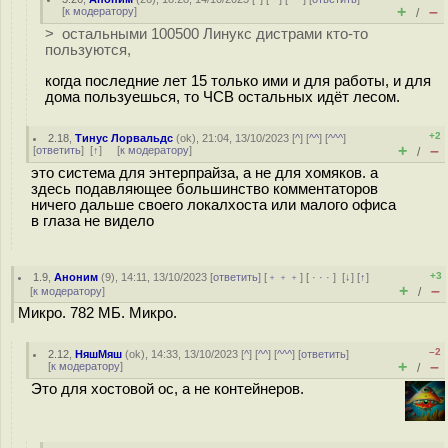
+
–
[
к модератору
]
/
> остальными 100500 Линукс дистрами кто-то
пользуются,
когда последние лет 15 только ими и для работы, и для
дома пользуешься, то ЧСВ остальных идёт лесом.
+2
2.18
,
Тинус Лорвальдс
(
ok
), 21:04, 13/10/2023 [
^
] [
^^
] [
^^^
]
+
–
[
ответить
]
[
↑
] [
к модератору
]
/
это система для энтерпрайза, а не для хомяков. а
здесь подавляющее большинство комментаторов
ничего дальше своего локалхоста или малого офиса
в глаза не видело
+3
1.9
,
Аноним
(
9
), 14:11, 13/10/2023 [
ответить
] [
﹢﹢﹢
] [
· · ·
]
[
↓
] [
↑
]
+
–
[
к модератору
]
/
Микро. 782 МБ. Микро.
–2
2.12
,
НяшМяш
(
ok
), 14:33, 13/10/2023 [
^
] [
^^
] [
^^^
] [
ответить
]
+
–
[
к модератору
]
/
Это для хостовой ос, а не контейнеров.