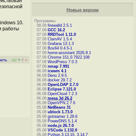
ействован
езопасной
Новые версии
Программы:
indows 10.
08.08
firewalld 2.5.1
и работы
07.08
GCC 16.2
07.08
RRDTool 1.11.0
07.08
ClamAV 1.5.4
07.08
Grafana 13.1.3
07.08
Box64 0.4.5-1
07.08
home-assistant 2026.8.1
07.08
Chrome 151.0.7922.108
+
–
вить
/
+17
07.08
WordPress 7.0.3
07.08
nmap 7.991
06.08
icewm 4.1
06.08
Deno 2.9.5
06.08
docker 29.7.2
06.08
OpenLDAP 2.7.0
06.08
Eclipse 7.121.0
06.08
OpenCloud 7.2.3
06.08
mesa 3d 26.2
05.08
OpenVPN 2.7.6
05.08
NetBeans 31
05.08
ublock 1.73.0
05.08
gstreamer 1.28.6
05.08
PowerDNS 5.1.4
05.08
node.js 26.7.0
05.08
VSCode 1.132.0
05.08
Python 3.13.15, 3.14.7