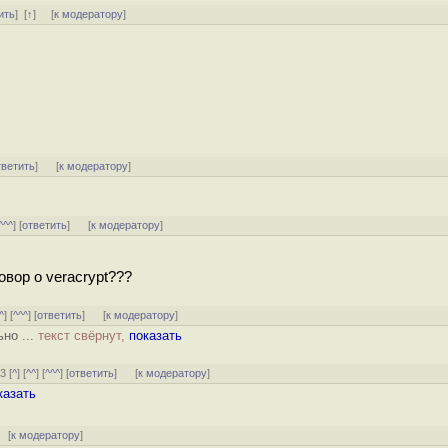
ить
]
[
↑
] [
к модератору
]
тветить
]
[
к модератору
]
^^^
] [
ответить
]
[
к модератору
]
x
овор о veracrypt???
^
] [
^^^
] [
ответить
]
[
к модератору
]
но ...
текст свёрнут,
показать
3 [
^
] [
^^
] [
^^^
] [
ответить
]
[
к модератору
]
казать
 [
к модератору
]