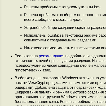
Решены проблемы с запуском утилиты fsck.
Решена проблема с выбором неверного разме
всего свободного места на диске.
Устранён сбой при создании скрытых раздело
Исправлены ошибки в текстовом режиме раб
совместимы с создаваемыми разделами.
Налажена совместимость с классическими инс
Реализована
рекомендация
по добавлению дополн
вторичного ключей при создании разделов. Из-за 
псевдослучайных чисел совпадение ключей малове
гипотетических атак.
В сборках для платформы Windows включён по ум
памяти VeraCrypt процессами, не имеющими приви
ридерами). Добавлена защита от подстановки кода
шифрования памяти и режима быстрого создания ф
оригинального загрузчика Windows в режиме восс
без использования кэша. Решены проблемы с нара