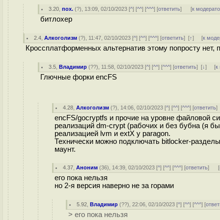
3.20
,
пох.
(
?
), 13:09, 02/10/2023 [
^
] [
^^
] [
^^^
] [
ответить
]
[
к модерат
битлохер
2.4
,
Алкоголизм
(
?
), 11:47, 02/10/2023 [
^
] [
^^
] [
^^^
] [
ответить
]
[
↑
] [
к моде
Кроссплатформенных альтернатив этому попросту нет, 
3.5
,
Владимир
(
??
), 11:58, 02/10/2023 [
^
] [
^^
] [
^^^
] [
ответить
]
[
↓
] [
к
Глючные форки encFS
4.28
,
Алкоголизм
(
?
), 14:06, 02/10/2023 [
^
] [
^^
] [
^^^
] [
ответить
encFS/gocryptfs и прочие на уровне файловой си
реализаций dm-crypt (рабочих и без бубна (я бы
реализацией lvm и extX у paragon.
Технически можно подключать bitlocker-разделы 
маунт.
4.37
,
Аноним
(
36
), 14:39, 02/10/2023 [
^
] [
^^
] [
^^^
] [
ответить
]
[
его пока нельзя
но 2-я версия наверно не за горами
5.92
,
Владимир
(
??
), 22:06, 02/10/2023 [
^
] [
^^
] [
^^^
] [
ответ
> его пока нельзя