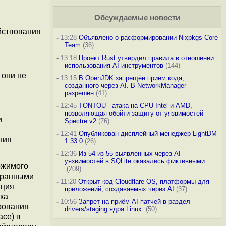
Обсуждаемые новости
йствования
-
13:28
Объявлено о расформировании Nixpkgs Core
Team
(36)
-
13:18
Проект Rust утвердил правила в отношении
использования AI-инструментов
(144)
 они не
-
13:15
В OpenJDK запрещён приём кода,
созданного через AI. В NetworkManager
разрешён
(41)
-
12:45
TONTOU - атака на CPU Intel и AMD,
позволяющая обойти защиту от уязвимостей
и
Spectre v2
(76)
-
12:41
Опубликован дисплейный менеджер LightDM
ния
1.33.0
(26)
-
12:36
Из 54 из 55 выявленных через AI
уязвимостей в SQLite оказались фиктивными
ржимого
(209)
экранными
-
11:20
Открыт код Cloudflare OS, платформы для
ация
приложений, создаваемых через AI
(37)
ка
-
10:56
Запрет на приём AI-патчей в раздел
рования
drivers/staging ядра Linux
(50)
ce) в