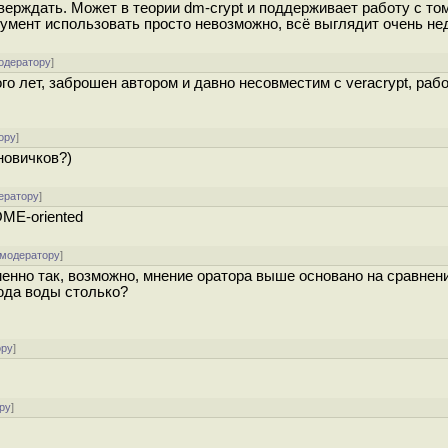
тверждать. Может в теории dm-crypt и поддерживает работу с то
трумент использовать просто невозможно, всё выглядит очень не
одератору
]
ого лет, заброшен автором и давно несовместим с veracrypt, раб
ору
]
новичков?)
ератору
]
OME-oriented
 модератору
]
менно так, возможно, мнение оратора выше основано на сравнен
сюда воды столько?
ору
]
ру
]