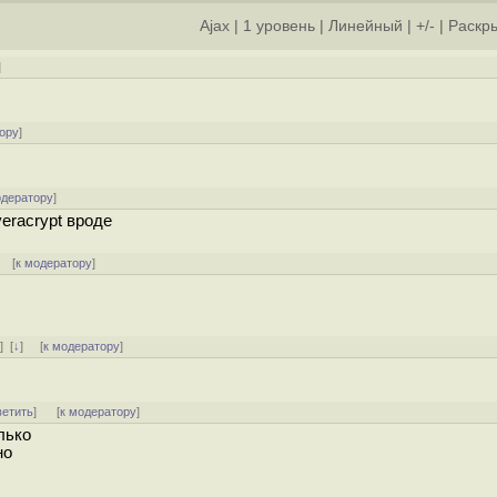
Ajax
|
1 уровень
|
Линейный
|
+/-
|
Раскры
]
ору
]
одератору
]
veracrypt вроде
] [
к модератору
]
ь
]
[
↓
] [
к модератору
]
ветить
]
[
к модератору
]
лько
но