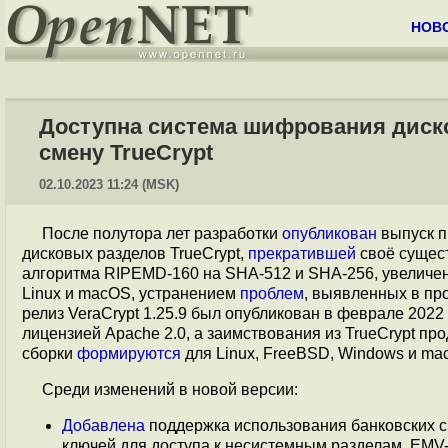
НОВ
Доступна система шифрования диско
смену TrueCrypt
02.10.2023 11:24 (MSK)
После полутора лет разработки
опубликован
выпуск п
дисковых разделов TrueCrypt,
прекратившей
своё сущест
алгоритма RIPEMD-160 на SHA-512 и SHA-256, увеличе
Linux и macOS, устранением
проблем
, выявленных в пр
релиз VeraCrypt 1.25.9 был опубликован в феврале 2022
лицензией Apache 2.0, а заимствования из TrueCrypt пр
сборки
формируются
для Linux, FreeBSD, Windows и ma
Среди изменений в новой версии:
Добавлена
поддержка использования банковских с
ключей для доступа к несистемным разделам. EMV-