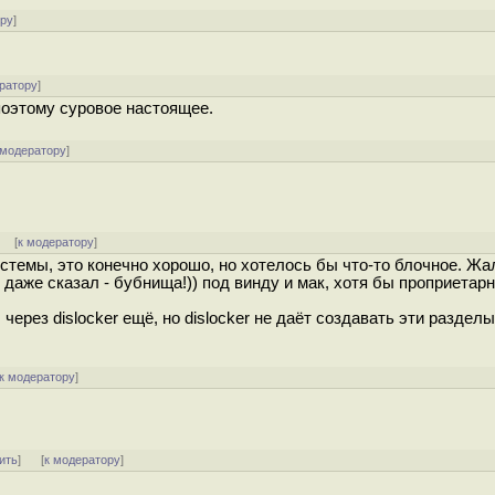
ору
]
ратору
]
поэтому суровое настоящее.
 модератору
]
]
[
к модератору
]
стемы, это конечно хорошо, но хотелось бы что-то блочное. Жал
 даже сказал - бубнища!)) под винду и мак, хотя бы проприетарн
через dislocker ещё, но dislocker не даёт создавать эти разделы
к модератору
]
ить
]
[
к модератору
]