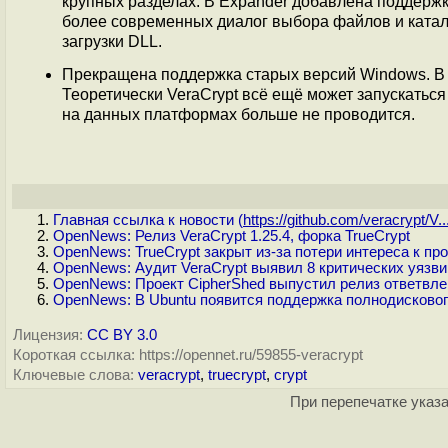
крупных разделах. В Expander добавлена поддерж
более современных диалог выбора файлов и катал
загрузки DLL.
Прекращена поддержка старых версий Windows. В
Теоретически VeraCrypt всё ещё может запускаться
на данных платформах больше не проводится.
Главная ссылка к новости (
https://github.com/veracrypt/V..
OpenNews: Релиз VeraCrypt 1.25.4, форка TrueCrypt
OpenNews: TrueCrypt закрыт из-за потери интереса к пр
OpenNews: Аудит VeraCrypt выявил 8 критических уязв
OpenNews: Проект CipherShed выпустил релиз ответвлен
OpenNews: В Ubuntu появится поддержка полнодисково
Лицензия:
CC BY 3.0
Короткая ссылка: https://opennet.ru/59855-veracrypt
Ключевые слова:
veracrypt
,
truecrypt
,
crypt
При перепечатке указа