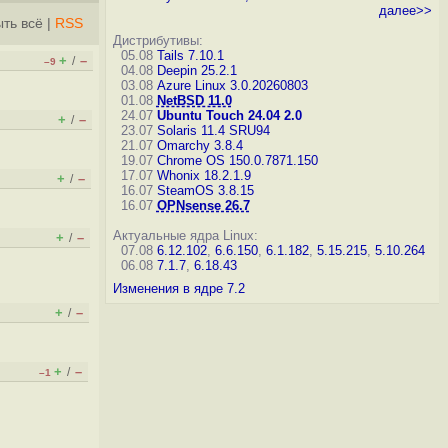
далее>>
ть всё
|
RSS
Дистрибутивы:
05.08
Tails 7.10.1
+
–
/
–9
04.08
Deepin 25.2.1
03.08
Azure Linux 3.0.20260803
01.08
NetBSD 11.0
24.07
Ubuntu Touch 24.04 2.0
+
–
/
23.07
Solaris 11.4 SRU94
21.07
Omarchy 3.8.4
19.07
Chrome OS 150.0.7871.150
17.07
Whonix 18.2.1.9
+
–
/
16.07
SteamOS 3.8.15
16.07
OPNsense 26.7
Актуальные ядра Linux:
+
–
/
07.08
6.12.102
,
6.6.150
,
6.1.182
,
5.15.215
,
5.10.264
06.08
7.1.7
,
6.18.43
Изменения в ядре 7.2
+
–
/
+
–
/
–1