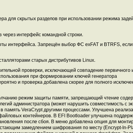
ра для скрытых разделов при использовании режима заде
в через интерфейс командной строки.
оты интерфейса. Запрещён выбор ФС exFAT и BTRFS, если
талляторами старых дистрибутивов Linux.
ительной проверки, исключающей совпадение первичного 
использования при формировании ключей генератора
роятно и проверка добавлена скорее для полного исключе
олчанию режим защиты памяти, запрещающий чтение соде
легий администратора (может нарушить совместимость с 
 в память VeraCrypt другими процессами. Улучшена реализ
айловых контейнеров. В EFI Bootloader улучшена поддерж
тановления после сбоя. В меню добавлена опция для монти
стающим замедлением шифрования по месту (Encrypt-In-Pla