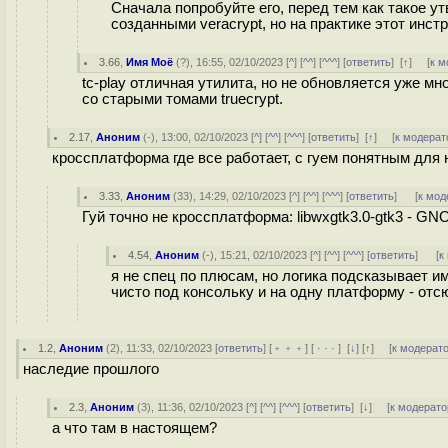
Сначала попробуйте его, перед тем как такое у
созданными veracrypt, но на практике этот инс
3.66
,
Имя Моё
(
?
), 16:55, 02/10/2023 [
^
] [
^^
] [
^^^
] [
ответить
]
[
↑
] [
к м
tc-play отличная утилита, но не обновляется уже мн
со старыми томами truecrypt.
2.17
,
Аноним
(
-
), 13:00, 02/10/2023 [
^
] [
^^
] [
^^^
] [
ответить
]
[
↑
] [
к модерат
кроссплатформа где все работает, с гуем понятным для 
3.33
,
Аноним
(
33
), 14:29, 02/10/2023 [
^
] [
^^
] [
^^^
] [
ответить
]
[
к мод
Гуй точно не кроссплатформа: libwxgtk3.0-gtk3 - GN
4.54
,
Аноним
(
-
), 15:21, 02/10/2023 [
^
] [
^^
] [
^^^
] [
ответить
]
[
к
я не спец по плюсам, но логика подсказывает и
чисто под консольку и на одну платформу - от
1.2
,
Аноним
(
2
), 11:33, 02/10/2023 [
ответить
] [
﹢﹢﹢
] [
· · ·
]
[
↓
] [
↑
] [
к модерат
наследие прошлого
2.3
,
Аноним
(
3
), 11:36, 02/10/2023 [
^
] [
^^
] [
^^^
] [
ответить
]
[
↓
] [
к модерато
а что там в настоящем?