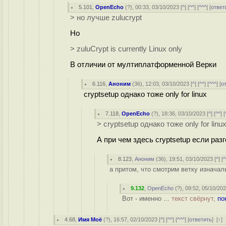
5.101
,
OpenEcho
(
?
), 00:33, 03/10/2023 [
^
] [
^^
] [
^^^
] [
ответ
> но лучше zulucrypt
Но
> zuluCrypt is currently Linux only
В отличии от мултиплатформенной Верки
6.116
,
Аноним
(
36
), 12:03, 03/10/2023 [
^
] [
^^
] [
^^^
] [
о
cryptsetup однако тоже only for linux
7.118
,
OpenEcho
(
?
), 18:36, 03/10/2023 [
^
] [
^^
] [
> cryptsetup однако тоже only for linu
А при чем здесь cryptsetup если разг
8.123
,
Аноним
(
36
), 19:51, 03/10/2023 [
^
] [
^
а притом, что смотрим ветку изначаль
9.132
,
OpenEcho
(
?
), 09:52, 05/10/202
Вот - именно ...
текст свёрнут,
по
4.68
,
Имя Моё
(
?
), 16:57, 02/10/2023 [
^
] [
^^
] [
^^^
] [
ответить
]
[
↑
]