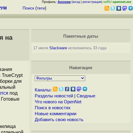
Профиль:
Аноним
(
вход
|
регистрация
)
неRU
opennet.me
РУМ
Поиск
(
теги
)
я на
Памятные даты
17 июля
Slackware
исполнилось 33 года
Навигация
вания
 TrueCrypt
борки для
иальный
Каналы:
ется
под
Разделы новостей
|
Сводные
. Готовые
Что нового на OpenNet
Поиск в новостях
Новые комментарии
Добавить свою новость
анилища
 отдельной