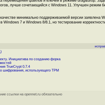
ка перемещения файлов и ключей в режиме drag&drop. Зад
огов, лучше сочетающийся с Windows 11. Улучшен режим б
 качестве минимально поддерживаемой версии заявлена W
 в Windows 7 и Windows 8/8.1, но тестирование корректност
испра
.
)
оекту. Инициатива по созданию форка
имостей
ия TrueCrypt 0.7.4
го шифрования, использующего TPM
ние ссылки на opennet.ru обязательно