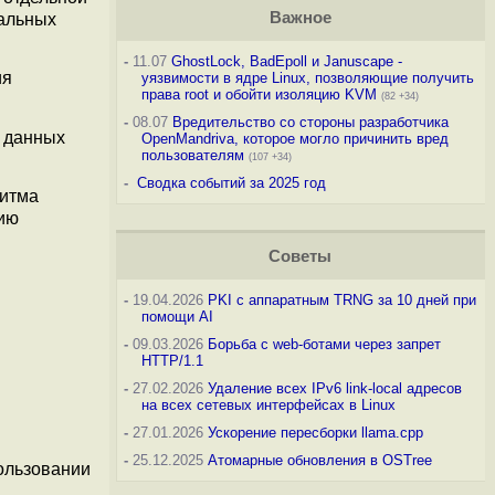
Важное
кальных
-
11.07
GhostLock, BadEpoll и Januscape -
ия
уязвимости в ядре Linux, позволяющие получить
права root и обойти изоляцию KVM
(82 +34)
-
08.07
Вредительство со стороны разработчика
 данных
OpenMandriva, которое могло причинить вред
пользователям
(107 +34)
-
Сводка событий за 2025 год
ритма
цию
Советы
-
19.04.2026
PKI с аппаратным TRNG за 10 дней при
помощи AI
-
09.03.2026
Борьба с web-ботами через запрет
HTTP/1.1
-
27.02.2026
Удаление всех IPv6 link-local адресов
на всех сетевых интерфейсах в Linux
-
27.01.2026
Ускорение пересборки llama.cpp
-
25.12.2025
Атомарные обновления в OSTree
ользовании