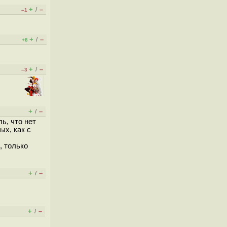
+
–
/
–1
+
–
/
+8
+
–
/
–3
+
–
/
ь, что нет
ых, как с
, только
+
–
/
+
–
/