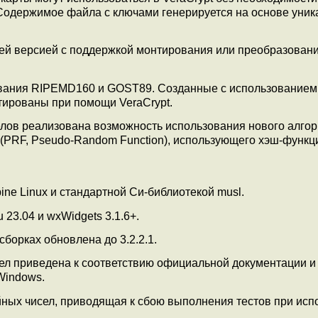
 Содержимое файла с ключами генерируется на основе уни
ней версией с поддержкой монтирования или преобразован
вания RIPEMD160 и GOST89. Созданные с использованием
тированы при помощи VeraCrypt.
лов реализована возможность использования нового алго
(PRF, Pseudo-Random Function), использующего хэш-функ
ne Linux и стандартной Си-библиотекой musl.
23.04 и wxWidgets 3.1.6+.
сборках обновлена до 3.2.2.1.
ел приведена к соответствию официальной документации и
Windows.
йных чисел, приводящая к сбою выполнения тестов при исп