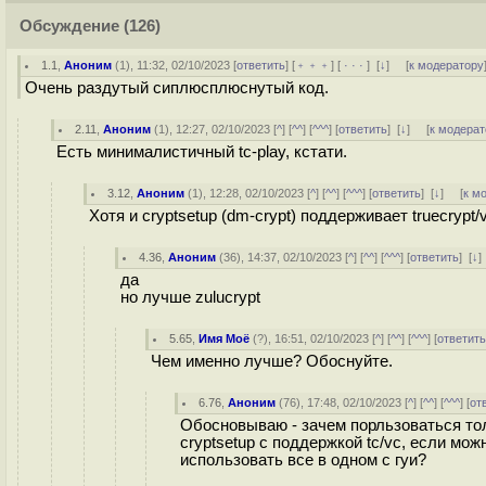
Обсуждение
(126)
1.1
,
Аноним
(
1
), 11:32, 02/10/2023 [
ответить
] [
﹢﹢﹢
] [
· · ·
]
[
↓
] [
к модератору
Очень раздутый сиплюсплюснутый код.
2.11
,
Аноним
(
1
), 12:27, 02/10/2023 [
^
] [
^^
] [
^^^
] [
ответить
]
[
↓
] [
к модерат
Есть минималистичный tc-play, кстати.
3.12
,
Аноним
(
1
), 12:28, 02/10/2023 [
^
] [
^^
] [
^^^
] [
ответить
]
[
↓
] [
к м
Хотя и cryptsetup (dm-crypt) поддерживает truecrypt/
4.36
,
Аноним
(
36
), 14:37, 02/10/2023 [
^
] [
^^
] [
^^^
] [
ответить
]
[
↓
да
но лучше zulucrypt
5.65
,
Имя Моё
(
?
), 16:51, 02/10/2023 [
^
] [
^^
] [
^^^
] [
ответит
Чем именно лучше? Обоснуйте.
6.76
,
Аноним
(
76
), 17:48, 02/10/2023 [
^
] [
^^
] [
^^^
] [
от
Обосновываю - зачем порльзоваться то
cryptsetup с поддержкой tc/vc, если мож
использовать все в одном с гуи?