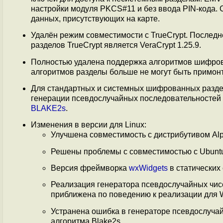
настройки модуля PKCS#11 и без ввода PIN-кода.
данных, присутствующих на карте.
Удалён режим совместимости с TrueCrypt. Послед
разделов TrueCrypt является VeraCrypt 1.25.9.
Полностью удалена поддержка алгоритмов шифро
алгоритмов разделы больше не могут быть примон
Для стандартных и системных шифрованных разде
генерации псевдослучайных последовательностей 
BLAKE2s
.
Изменения в версии для Linux:
Улучшена совместимость с дистрибутивом Alpi
Решены проблемы с совместимостью с Ubuntu 
Версия фреймворка
wxWidgets
в статических 
Реализация генератора псевдослучайных чис
приближена по поведению к реализации для 
Устранена ошибка в генераторе псевдослуча
алгоритма Blake2s.