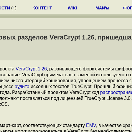
ОСТИ
(
+
)
КОНТЕНТ
WIKI
MAN'ы
ФО
вых разделов VeraCrypt 1.26, пришедша
роекта
VeraCrypt 1.26
, развивающего форк системы шифро
вование. VeraCrypt примечателен заменой используемого в
нием числа итераций хэширования, упрощением процесса с
оцессе
аудита
исходных текстов TrueCrypt. Прошлый офиц
 года. Разработанный проектом VeraCrypt код
распространя
одолжают поставляться под лицензией TrueCrypt License 3.0
cOS.
март-карт, соответствующих стандарту
EMV
, в качестве хр
карты могут использоваться в VeraCrypt без необходимости