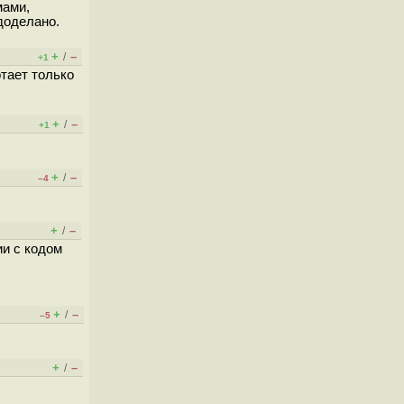
мами,
доделано.
+
–
/
+1
отает только
+
–
/
+1
+
–
/
–4
+
–
/
ии с кодом
+
–
/
–5
+
–
/