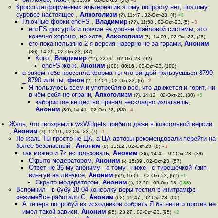
(?), 13:09 , 02-Окт-23, (20)
–1
Кроссплатформенных альтернатив этому попросту нет, поэтому
суровое настоящее
,
Алкоголизм
(?), 11:47 , 02-Окт-23, (4)
+8
Глючные форки encFS
,
Владимир
(??), 11:58 , 02-Окт-23, (5)
–3
encFS gocryptfs и прочие на уровне файловой системы, это
конечно хорошо, но хоте
,
Алкоголизм
(?), 14:06 , 02-Окт-23, (28)
его пока нельзяно 2-я версия наверно не за горами
,
Аноним
(36), 14:39 , 02-Окт-23, (37)
Кого
,
Владимир
(??), 22:06 , 02-Окт-23, (92)
encFS же ж
,
Аноним
(100), 00:16 , 03-Окт-23, (100)
а зачем тебе кроссплатформа ты что виндой пользуешься 8790
_ 8790 или ты
,
фнон
(?), 12:01 , 02-Окт-23, (6)
–2
Я пользуюсь всем и употребляю всё, что движется и горит, ни
в чём себя не ограни
,
Алкоголизм
(?), 14:12 , 02-Окт-23, (30)
+5
забористое вещество принял нескладно излагаешь
,
Аноним
(36), 14:41 , 02-Окт-23, (38)
–4
Жаль, что гвоздями к wxWidgets прибито даже в консольной версии
,
Аноним
(7), 12:10 , 02-Окт-23, (7)
–1
Не жаль Ты просто не ЦА, а ЦА авторы рекомендовали перейти на
более безопасный
,
Аноним
(8), 12:12 , 02-Окт-23, (8)
–3
так можно и 7z использовать
,
Аноним
(36), 14:42 , 02-Окт-23, (39)
Скрыто модератором
,
Аноним
(-), 15:39 , 02-Окт-23, (57)
Ответ не 36-му анониму - а тому - ниже - с тирешечкой 7зип-
вин-гуи на линуксе
,
Аноним
(62), 16:06 , 02-Окт-23, (62)
+1
Скрыто модератором
,
Аноним
(-), 12:26 , 05-Окт-23, (
133
)
Вспомнил - в бубу-18 04 консолку веры тестил в инитрамфс-
режимеВсе работало С
,
Аноним
(62), 15:47 , 02-Окт-23, (60)
А теперь попробуй из исходников собрать Я бы ничего против не
имел такой зависи
,
Аноним
(95), 23:27 , 02-Окт-23, (95)
+2