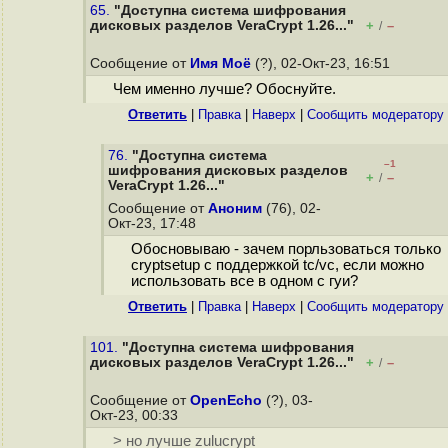
65.
"Доступна система шифрования
дисковых разделов VeraCrypt 1.26..."
+
–
/
Сообщение от
Имя Моё
(?), 02-Окт-23, 16:51
Чем именно лучше? Обоснуйте.
Ответить
|
Правка
|
Наверх
|
Cообщить модератору
76.
"Доступна система
–1
шифрования дисковых разделов
+
–
/
VeraCrypt 1.26..."
Сообщение от
Аноним
(76), 02-
Окт-23, 17:48
Обосновываю - зачем порльзоваться только
cryptsetup с поддержкой tc/vc, если можно
использовать все в одном с гуи?
Ответить
|
Правка
|
Наверх
|
Cообщить модератору
101.
"Доступна система шифрования
дисковых разделов VeraCrypt 1.26..."
+
–
/
Сообщение от
OpenEcho
(?), 03-
Окт-23, 00:33
> но лучше zulucrypt