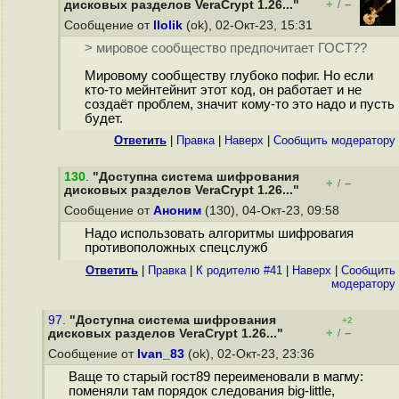
+
–
дисковых разделов VeraCrypt 1.26..."
/
Сообщение от
llolik
(ok), 02-Окт-23, 15:31
> мировое сообщество предпочитает ГОСТ??
Мировому сообществу глубоко пофиг. Но если
кто-то мейнтейнит этот код, он работает и не
создаёт проблем, значит кому-то это надо и пусть
будет.
Ответить
|
Правка
|
Наверх
|
Cообщить модератору
130
.
"Доступна система шифрования
+
–
/
дисковых разделов VeraCrypt 1.26..."
Сообщение от
Аноним
(130), 04-Окт-23, 09:58
Надо использовать алгоритмы шифровагия
противоположных спецслужб
Ответить
|
Правка
|
К родителю #41
|
Наверх
|
Cообщить
модератору
97.
"Доступна система шифрования
+2
+
–
дисковых разделов VeraCrypt 1.26..."
/
Сообщение от
Ivan_83
(ok), 02-Окт-23, 23:36
Ваще то старый гост89 переименовали в магму:
поменяли там порядок следования big-little,