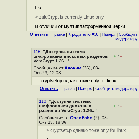
Но
> zuluCrypt is currently Linux only
В отличии от мултиплатформенной Верки
Ответить
|
Правка
|
К родителю #36
|
Наверх
|
Cообщить
модератору
116.
"Доступна система
шифрования дисковых разделов
+
–
/
VeraCrypt 1.26..."
Сообщение от
Аноним
(36), 03-
Окт-23, 12:03
cryptsetup однако тоже only for linux
Ответить
|
Правка
|
Наверх
|
Cообщить модератору
118.
"Доступна система
шифрования дисковых
+
–
/
разделов VeraCrypt 1.26..."
Сообщение от
OpenEcho
(?), 03-
Окт-23, 18:36
> cryptsetup однако тоже only for linux