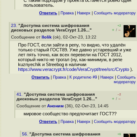
С таким подходом у проекта останется ровно один
пользователь.
Ответить
|
Правка
|
Наверх
|
Cообщить модератору
23.
"Доступна система шифрования
+2
+
–
дисковых разделов VeraCrypt 1.26..."
/
Сообщение от
llolik
(ok), 02-Окт-23, 13:22
Про ГОСТ, если зайти в репу, то видно, что удалён
только старый ГОСТ89. Уже давно устаревший и уже
лет пять точно, как всех перевели на ГОСТ 2012,
который никто не трогал (ну, как-минимум, в репе
kuznyechik и Streebog в наличии
https://www.veracrypt.fr/code/VeraCrypt/tree/src/Crypto
).
Ответить
|
Правка
|
К родителю #9
|
Наверх
|
Cообщить
модератору
41.
"Доступна система шифрования
–2
+
–
дисковых разделов VeraCrypt 1.26..."
/
Сообщение от
Аноним
(36), 02-Окт-23, 14:45
мировое сообщество предпочитает ГОСТ??
Ответить
|
Правка
|
Наверх
|
Cообщить модератору
56.
"Доступна система шифрования
+6