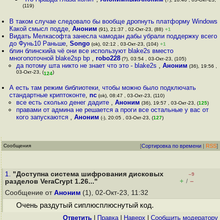
(119)
В таком случае следовало бы вообще дропнуть платформу Windows
Какой смысл подде
,
Аноним
(91), 21:37 , 02-Окт-23, (88)
+1
Видать Мелкасофта занесла чамодан дабы убрали поддержку всего
до Фунь10 Раньше
,
Songo
(ok), 02:12 , 03-Окт-23, (104)
+1
блин блинскийа чё они все используют blake2s вместо
многопоточной blake2sp bp
,
robo228
(?), 03:54 , 03-Окт-23, (105)
да потому шта никто не знает что это - blake2s
,
Аноним
(36), 19:56 ,
03-Окт-23, (
)
124
А есть там режим библиотеки, чтобы можно было подключать
стандартные криптоконте
,
nc
(ok), 08:47 , 03-Окт-23, (110)
все есть сколько денег дадите
,
Аноним
(36), 19:57 , 03-Окт-23, (
125
)
правами от админа не решается а проги все остальные у вас от
кого запускаются
,
Аноним
(-), 20:05 , 03-Окт-23, (
127
)
Сообщения
[
Сортировка по времени
|
RSS
]
1.
"Доступна система шифрования дисковых
–9
+
–
разделов VeraCrypt 1.26..."
/
Сообщение от
Аноним
(1), 02-Окт-23, 11:32
Очень раздутый сиплюсплюснутый код.
Ответить
|
Правка
|
Наверх
|
Cообщить модератору