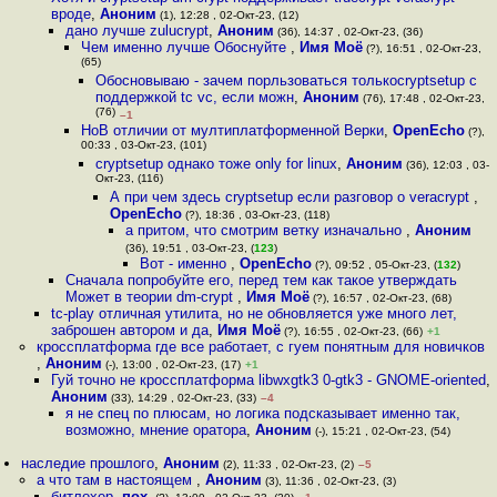
вроде
,
Аноним
(1), 12:28 , 02-Окт-23, (12)
дано лучше zulucrypt
,
Аноним
(36), 14:37 , 02-Окт-23, (36)
Чем именно лучше Обоснуйте
,
Имя Моё
(?), 16:51 , 02-Окт-23,
(65)
Обосновываю - зачем порльзоваться толькоcryptsetup с
поддержкой tc vc, если можн
,
Аноним
(76), 17:48 , 02-Окт-23,
(76)
–1
НоВ отличии от мултиплатформенной Верки
,
OpenEcho
(?),
00:33 , 03-Окт-23, (101)
cryptsetup однако тоже only for linux
,
Аноним
(36), 12:03 , 03-
Окт-23, (116)
А при чем здесь cryptsetup если разговор о veracrypt
,
OpenEcho
(?), 18:36 , 03-Окт-23, (118)
а притом, что смотрим ветку изначально
,
Аноним
(36), 19:51 , 03-Окт-23, (
123
)
Вот - именно
,
OpenEcho
(?), 09:52 , 05-Окт-23, (
132
)
Сначала попробуйте его, перед тем как такое утверждать
Может в теории dm-crypt
,
Имя Моё
(?), 16:57 , 02-Окт-23, (68)
tc-play отличная утилита, но не обновляется уже много лет,
заброшен автором и да
,
Имя Моё
(?), 16:55 , 02-Окт-23, (66)
+1
кроссплатформа где все работает, с гуем понятным для новичков
,
Аноним
(-), 13:00 , 02-Окт-23, (17)
+1
Гуй точно не кроссплатформа libwxgtk3 0-gtk3 - GNOME-oriented
,
Аноним
(33), 14:29 , 02-Окт-23, (33)
–4
я не спец по плюсам, но логика подсказывает именно так,
возможно, мнение оратора
,
Аноним
(-), 15:21 , 02-Окт-23, (54)
наследие прошлого
,
Аноним
(2), 11:33 , 02-Окт-23, (2)
–5
а что там в настоящем
,
Аноним
(3), 11:36 , 02-Окт-23, (3)
битлохер
,
пох.