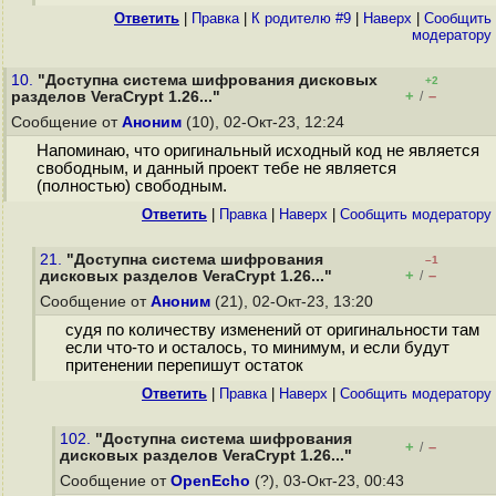
Ответить
|
Правка
|
К родителю #9
|
Наверх
|
Cообщить
модератору
10.
"Доступна система шифрования дисковых
+2
+
–
разделов VeraCrypt 1.26..."
/
Сообщение от
Аноним
(10), 02-Окт-23, 12:24
Напоминаю, что оригинальный исходный код не является
свободным, и данный проект тебе не является
(полностью) свободным.
Ответить
|
Правка
|
Наверх
|
Cообщить модератору
21.
"Доступна система шифрования
–1
+
–
дисковых разделов VeraCrypt 1.26..."
/
Сообщение от
Аноним
(21), 02-Окт-23, 13:20
судя по количеству изменений от оригинальности там
если что-то и осталось, то минимум, и если будут
притенении перепишут остаток
Ответить
|
Правка
|
Наверх
|
Cообщить модератору
102.
"Доступна система шифрования
+
–
/
дисковых разделов VeraCrypt 1.26..."
Сообщение от
OpenEcho
(?), 03-Окт-23, 00:43