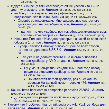
02-Окт-23, (93)
Вдруг с 7-ки решу таки сапгрейдиться Не уверен что TC на
десятку и выше стано
,
Аноним
(25), 15:20 , 02-Окт-23, (53)
на 10-ку тока в путь но не на уефи-айную 10-ку Есть
подозрение, что и на ви
,
Аноним
(62), 15:24 , 02-Окт-23, (55)
Спасибо за информацию Мне шифрование системного
диска видимо не потребуется, все
,
Аноним
(25), 15:47 , 02-
Окт-23, (59)
да понятно что удобнее, вот ток офиц документация веры
про это чётко говорит - ч
,
Аноним
(-), 19:59 , 03-Окт-23, (
126
)
Извините Пил кофе И заодно проверил на какой то васянской
сборке в 1 гиг исо
,
Аноним
(62), 15:43 , 02-Окт-23, (58)
Супер Спасибо Семерку обложили уже со всех сторон,
патченные драйвера USB 3 0
,
Аноним
(25), 15:50 , 02-Окт-23,
(61)
Так уже и не делают NVIDIA ещё иногда обновляет
легаси-драйвер, у AMD он давно
,
Аноним
(64), 16:50 , 02-
Окт-23, (64)
Ну у меня конкретно невидия 1660, пол года назад
вроде бы обновлял драйвер на се
,
Аноним
(25), 19:16 ,
02-Окт-23, (82)
+1
Обновляется легаси-драйвер, раз в несколько
месяцев На данный момент версия 474
,
Аноним
(64),
19:53 , 02-Окт-23, (85)
Как бы https habr com ru companies pt articles 268087
,
Аноним
(107), 04:20 , 03-Окт-23, (107)
Для виндовских разделов проблемы и аудит находил
,
тоже
Аноним
(ok), 08:43 , 03-Окт-23, (109)
Потому что TrueCrypt https en wikipedia org wiki Paul_Le_Roux для
себя делал
,
Аноним
(91), 21:49 , 02-Окт-23, (91)