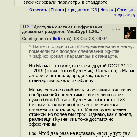
зафиксировали параметры в стандарте.
Ответить
|
Правка
|
К родителю #23
|
Наверх
|
Cообщить
модератору
112.
"Доступна система шифрования
+
–
/
дисковых разделов VeraCrypt 1.26..."
Сообщение от
llolik
(ok), 03-Окт-23, 09:07
> Ваще то старый гост89 переименовали в магму:
поменяли там порядок следования big-little,
> зафиксировали параметры в стандарте.
Но Магма - это уже, всё таки, другой ГОСТ 34.12
—2015 (тотже, что и Кузнечик). Согласен, в Магме
алгоритм оставили, вроде как, только
стандартизировали S-таблицу.
Магму, если не ошибаюсь, и оставили только из
соображений совместимости и если позарез
нужно блок 64-бита. Кузнечик работает с 128-
битным блоком и вообще алгоритмически
сложней и считалось, что Магма будет менее
стойкой, но более быстрой. Однако, как я понял,
реализации Кузнечика тоже достаточно
эффективны.
upd. Чтоб два раза не вставать напишу тут: там