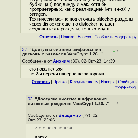
бубнища!)) под винду и мак, хотя бы
проприетарных, как с реализацией lvm и extX у
paragon.
Технически можно подключать bitlocker-разделы
через dislocker ещё, но dislocker не даёт
создавать эти разделы, только маунт.
Ответить
|
Правка
|
Наверх
|
Cообщить модератору
37.
"Доступна система шифрования
+
–
/
дисковых разделов VeraCrypt 1.26..."
Сообщение от
Аноним
(36), 02-Окт-23, 14:39
его пока нельзя
но 2-я версия наверно не за горами
Ответить
|
Правка
|
К родителю #5
|
Наверх
|
Cообщить
модератору
92.
"Доступна система шифрования
дисковых разделов VeraCrypt 1.26..."
+
–
/
Сообщение от
Владимир
(??), 02-
Окт-23, 22:06
> его пока нельзя
Кого?