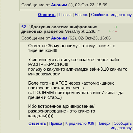
Сообщение от
Аноним
(-), 02-Окт-23, 15:39
Ответить
|
Правка
|
Наверх
|
Cообщить модератору
62.
"Доступна система шифрования
+1
+
–
дисковых разделов VeraCrypt 1.26..."
/
Сообщение от
Аноним
(62), 02-Окт-23, 16:06
Ответ не 36-му анониму - а тому - ниже - с
тирешечкой!!!!
7зип-вин-гуи на линуксе юзается через вайн
РАСПРЕКРАСНО!!!
пользую какую-то апп-имадж вайн-3.10 каким то
микроразмером
Боле того - в XFCE через кастом-экшионс
настроено каскадное меню
(с ПОЛНЫМ повтором пунктов вин-7-зипа - да
грешен и стар...)
Ибо встроенное архивирование/
разархивирование - это какие-то
кандалы)))))
Ответить
|
Правка
|
К родителю #39
|
Наверх
|
Cообщить
модератору