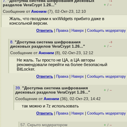
7.
"Доступна система шифрования дисковых
–1
+
–
разделов VeraCrypt 1.26..."
/
Сообщение от
Аноним
(7), 02-Окт-23, 12:10
Жаль, что гвоздями к wxWidgets прибито даже в
консольной версии.
Ответить
|
Правка
|
Наверх
|
Cообщить модератору
8.
"Доступна система шифрования
–3
+
–
дисковых разделов VeraCrypt 1.26..."
/
Сообщение от
Аноним
(8), 02-Окт-23, 12:12
Не жаль. Ты просто не ЦА, а ЦА авторы
рекомендовали перейти на более безопасный
BitLocker.
Ответить
|
Правка
|
Наверх
|
Cообщить модератору
39.
"Доступна система шифрования
+
–
/
дисковых разделов VeraCrypt 1.26..."
Сообщение от
Аноним
(36), 02-Окт-23, 14:42
так можно и 7z использовать
Ответить
|
Правка
|
Наверх
|
Cообщить модератору
57. Скрыто модератором
+
–
/