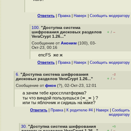
Ответить
|
Правка
|
Наверх
|
Cообщить модератору
100.
"Доступна система
шифрования дисковых разделов
+
–
/
VeraCrypt 1.26..."
Сообщение от
Аноним
(100), 03-
Окт-23, 00:16
encFS же ж
Ответить
|
Правка
|
Наверх
|
Cообщить модератору
6.
"Доступна система шифрования
–2
+
–
дисковых разделов VeraCrypt 1.26..."
/
Сообщение от
фнон
(?), 02-Окт-23, 12:01
а зачем тебе кроссплатформа?
ты что виндой пользуешься (≖_≖ ) ?
или ты яблочник и сидишь на маке?
Ответить
|
Правка
|
К родителю #4
|
Наверх
|
Cообщить
модератору
30.
"Доступна система шифрования
+5
+
–
дисковых разделов VeraCrypt 1.26..."
/