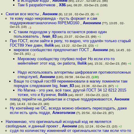
в исходные коды
,
Аноним
(95), 23:27 , 02-Окт-23, (96)
Там 6 разработчиков
,
X86
(ok), 08:20 , 03-Окт-23, (108)
Сжигая все мосты
,
Аноним
(9), 12:16 , 02-Окт-23, (9)
+6
те кому надо некровинда - пусть форкает и сам
поддерживаетаналогично RIPEMD160
,
Анонимм
(??), 13:05 , 02-
Окт-23, (19)
–3
С таким подходом у проекта останется ровно один
пользователь
,
Ivan_83
(ok), 23:37 , 02-Окт-23, (99)
+1
Про ГОСТ, если зайти в репу, то видно, что удалён только старый
ГОСТ89 Уже давн
,
llolik
(ok), 13:22 , 02-Окт-23, (23)
+2
мировое сообщество предпочитает ГОСТ
,
Аноним
(36), 14:45 , 02-
Окт-23, (41)
–2
Мировому сообществу глубоко пофиг Но если кто-то
мейнтейнит этот код, он работа
,
llolik
(ok), 15:31 , 02-Окт-23, (56)
+6
Надо использовать алгоритмы шифровагия противоположных
спецслужб
,
Аноним
(130), 09:58 , 04-Окт-23, (
130
)
Ваще то старый гост89 переименовали в магму поменяли там
порядок следования big
,
Ivan_83
(ok), 23:36 , 02-Окт-23, (97)
+2
Но Магма - это уже, всё таки, другой ГОСТ 34 12 8212 2015
тотже, что и Кузнечи
,
llolik
(ok), 09:07 , 03-Окт-23, (112)
повод перейти на дебиантам и старые поддерживаются
,
Аноним
(36), 14:43 , 02-Окт-23, (40)
Ну контейнер не ОС, всегда можно обновить пересоздать, даже
если есть цель подде
,
Алкоголизм
(?), 20:54 , 02-Окт-23, (87)
Напоминаю, что оригинальный исходный код не является
свободным, и данный проект
,
Аноним
(10), 12:24 , 02-Окт-23, (10)
+2
судя по количеству изменений от оригинальности там если что-то