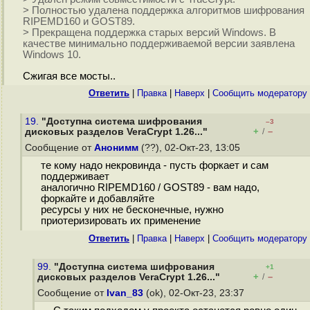
> Полностью удалена поддержка алгоритмов шифрования
RIPEMD160 и GOST89.
> Прекращена поддержка старых версий Windows. В
качестве минимально поддерживаемой версии заявлена
Windows 10.
Сжигая все мосты..
Ответить
|
Правка
|
Наверх
|
Cообщить модератору
19.
"Доступна система шифрования
–3
+
–
дисковых разделов VeraCrypt 1.26..."
/
Сообщение от
Анонимм
(??), 02-Окт-23, 13:05
те кому надо некровинда - пусть форкает и сам
поддерживает
аналогично RIPEMD160 / GOST89 - вам надо,
форкайте и добавляйте
ресурсы у них не бесконечные, нужно
приотеризировать их применение
Ответить
|
Правка
|
Наверх
|
Cообщить модератору
99.
"Доступна система шифрования
+1
+
–
дисковых разделов VeraCrypt 1.26..."
/
Сообщение от
Ivan_83
(ok), 02-Окт-23, 23:37