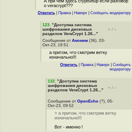
А при чем здесь cryptsetup если разговор
о veracrypt???
Ответить
|
Правка
|
Наверх
|
Cообщить модератору
123
.
"Доступна система
шифрования дисковых
+
–
/
разделов VeraCrypt 1.26..."
Сообщение от
Аноним
(36), 03-
Окт-23, 19:51
а притом, что смотрим ветку
изначально!!!
Ответить
|
Правка
|
Наверх
|
Cообщить
модератору
132
.
"Доступна система
шифрования дисковых
+
–
/
разделов VeraCrypt 1.26..."
Сообщение от
OpenEcho
(?), 05-
Окт-23, 09:52
> а притом, что смотрим ветку
изначально!!!
Вот - именно !