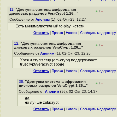
11.
"Доступна система шифрования
+
–
/
дисковых разделов VeraCrypt 1.26..."
Сообщение от
Аноним
(1), 02-Окт-23, 12:27
Есть минималистичный tc-play, кстати.
Ответить
|
Правка
|
Наверх
|
Cообщить модератору
12.
"Доступна система шифрования
+
–
/
дисковых разделов VeraCrypt 1.26..."
Сообщение от
Аноним
(1), 02-Окт-23, 12:28
Хотя и cryptsetup (dm-crypt) поддерживает
truecrypt/veracrypt вроде
Ответить
|
Правка
|
Наверх
|
Cообщить модератору
36.
"Доступна система шифрования
+
–
/
дисковых разделов VeraCrypt 1.26..."
Сообщение от
Аноним
(36), 02-Окт-23, 14:37
да
но лучше zulucrypt
Ответить
|
Правка
|
Наверх
|
Cообщить модератору