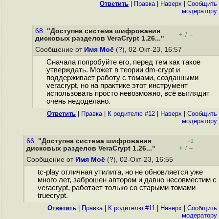
Ответить
|
Правка
|
Наверх
|
Cообщить
модератору
68.
"Доступна система шифрования
+
–
/
дисковых разделов VeraCrypt 1.26..."
Сообщение от
Имя Моё
(?), 02-Окт-23, 16:57
Сначала попробуйте его, перед тем как такое
утверждать. Может в теории dm-crypt и
поддерживает работу с томами, созданными
veracrypt, но на практике этот инструмент
использовать просто невозможно, всё выглядит
очень недоделано.
Ответить
|
Правка
|
К родителю #12
|
Наверх
|
Cообщить
модератору
66.
"Доступна система шифрования
+1
+
–
дисковых разделов VeraCrypt 1.26..."
/
Сообщение от
Имя Моё
(?), 02-Окт-23, 16:55
tc-play отличная утилита, но не обновляется уже
много лет, заброшен автором и давно несовместим с
veracrypt, работает только со старыми томами
truecrypt.
Ответить
|
Правка
|
К родителю #11
|
Наверх
|
Cообщить
модератору