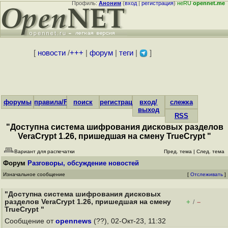
Профиль:
Аноним
(
вход
|
регистрация
)
неRU
opennet.me
[
новости
/
+++
|
форум
|
теги
|
]
форумы
правила/FAQ
поиск
регистрация
вход/
слежка
выход
RSS
"Доступна система шифрования дисковых разделов
VeraCrypt 1.26, пришедшая на смену TrueCrypt "
Вариант для распечатки
Пред. тема
|
След. тема
Форум
Разговоры, обсуждение новостей
Изначальное сообщение
[
Отслеживать
]
"Доступна система шифрования дисковых
разделов VeraCrypt 1.26, пришедшая на смену
+
–
/
TrueCrypt "
Сообщение от
opennews
(??), 02-Окт-23, 11:32