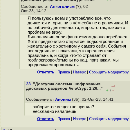
Сообщение от
Алкоголизм
(?), 02-
Окт-23, 14:12
Я пользуюсь всем и употребляю всё, что
движется и горит, ни в чём себя не ограничивая. И
по рабочей деятельности, и просто так, каких-то
проблем не вижу.
Лин-онли/вин-онли фaнaтизмoм давно переболел.
Хотя предпочитаю открытое, подконтрольное и
желательно с хостингом у самого себя. События
последних лет показали, что предпочтения
правильные, и когда кто-то страдает от
геоблокировок/отмены по нац. признакам, мы
продолжаем продолжать.
Ответить
|
Правка
|
Наверх
|
Cообщить модератору
38.
"Доступна система шифрования
–4
дисковых разделов VeraCrypt 1.26..."
+
–
/
Сообщение от
Аноним
(36), 02-Окт-23, 14:41
забористое вещество принял?
нескладно излагаешь
Ответить
|
Правка
|
Наверх
|
Cообщить модератору