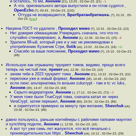
и осталось, то ми
,
Аноним
(21), 13:20 , 02-Окт-23, (21)
–1
А что, оригинального автора выпустили и он готов судится
,
OpenEcho
(?), 00:43 , 03-Окт-23, (102)
Оттуда не возвращаются
,
Братбратанбратишка.
(?), 01:31 , 05-
Окт-23, (
)
131
Нахрена ГОСТ-то удалили
,
Проходил мимо
(?), 12:31 , 02-Окт-23, (13)
Нет доверия обманщикам Утверждать сначала, что что-то
случайно сгенерировано, а
,
Аноним
(1), 12:36 , 02-Окт-23, (15)
–6
Удалили 89-ый, который уже и у нас не рекомендован к
употреблению Кузнечик Стри
,
llolik
(ok), 13:02 , 02-Окт-23, (18)
+11
Спасибо за ваше пояснение
,
Проходил мимо
(?), 15:10 , 02-Окт-23,
(48)
Использую как отрывалку трукрипт томов, видимо, проще всего
теперь на чистый люк
,
привет
(ok), 12:36 , 02-Окт-23, (14)
зачем тебе в 2023 трукрипт тома
,
Аноним
(21), 13:22 , 02-Окт-23, (22)
переложи уже в новый формат
,
Аноним
(36), 14:46 , 02-Окт-23, (42)
если люкс альтернатива,то возьми zulucrypt - там и tc vc luks
,
Аноним
(36), 14:47 , 02-Окт-23, (43)
Скрыто модератором
,
Аноним
(-), 17:12 , 02-Окт-23, (72)
–2
У меня тоже были TrueCrypt тома, сначала катал их через
VeraCrypt, затем перешел
,
Аноним
(86), 20:54 , 02-Окт-23, (86)
и скриптуется примерно за минуту при желании
,
Shevchuk
(ok),
23:36 , 02-Окт-23, (98)
давно пользуюсь, раньше контейнеры с рабочими папками маунтил
и syncthing подклю
,
Аноним
(-), 12:59 , 02-Окт-23, (16)
А вот тут уже семь лет жалуются, что всё печально с
производительностью https
,
Shevchuk
(ok), 14:12 , 02-Окт-23, (29)