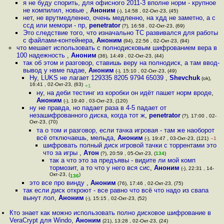
я не буду спорить, для офисного 2011-3 вполне норм - крупное
не компилил, новые
,
Аноним
(-), 14:58 , 02-Окт-23, (45)
нет, не врутмедленно, очень медленно, на хдд не заметно, а с
ссд или мемори - пр
,
penetrator
(?), 16:58 , 02-Окт-23, (69)
Это следствие того, что изначально TC развивался для работы
с файлами-контейнера
,
Аноним
(94), 22:56 , 02-Окт-23, (94)
что мешает использовать с полнодисковым шифрованием вера в
100 надежность
,
Аноним
(36), 14:49 , 02-Окт-23, (44)
так об этом и разговор, ставишь веру на полнодиск, а там ввод-
вывод у нвме падае
,
Аноним
(-), 15:10 , 02-Окт-23, (49)
Ну, LUKS не лагает 129335 8205 9794 65039
,
Shevchuk
(ok),
16:41 , 02-Окт-23, (63)
+1
ну, на деби тестинг из коробки он идёт пашет норм вроде
,
Аноним
(-), 19:40 , 03-Окт-23, (120)
ну не правда, но падает раза в 4-5 падает от
незашифрованного диска, когда тот ж
,
penetrator
(?), 17:00 , 02-
Окт-23, (70)
та о том и разговор, если тачка игровая - там же наоборот
всё отключаешь, мельда
,
Аноним
(-), 19:47 , 03-Окт-23, (121)
–1
шифровать полный диск игровой тачки с торрентами это
что за игры
,
Атон
(?), 20:59 , 05-Окт-23, (
134
)
так а что это за предъявы - видите ли мой комп
тормозит, а то что у него вся сис
,
Аноним
(-), 22:31 , 14-
Окт-23, (
)
136
это все про винду
,
Аноним
(76), 17:46 , 02-Окт-23, (75)
так если диск откроют - все равно что всё что надо из свапа
вынут лол
,
Аноним
(-), 15:15 , 02-Окт-23, (52)
Кто знает как можно использовать полно дисковое шифрование в
VeraCrypt для Windo
,
Аноним
(21), 13:28 , 02-Окт-23, (24)