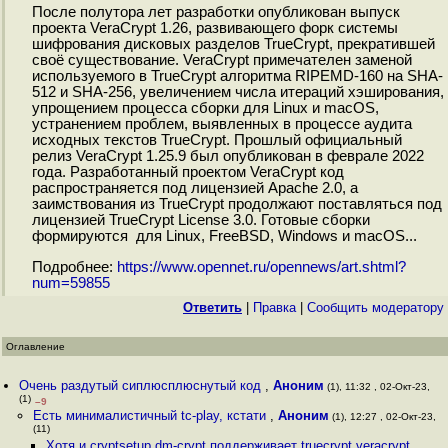
После полутора лет разработки опубликован выпуск
проекта VeraCrypt 1.26, развивающего форк системы
шифрования дисковых разделов TrueCrypt, прекратившей
своё существование. VeraCrypt примечателен заменой
используемого в TrueCrypt алгоритма RIPEMD-160 на SHA-
512 и SHA-256, увеличением числа итераций хэширования,
упрощением процесса сборки для Linux и macOS,
устранением проблем, выявленных в процессе аудита
исходных текстов TrueCrypt. Прошлый официальный
релиз VeraCrypt 1.25.9 был опубликован в феврале 2022
года. Разработанный проектом VeraCrypt код
распространяется под лицензией Apache 2.0, а
заимствования из TrueCrypt продолжают поставляться под
лицензией TrueCrypt License 3.0. Готовые сборки
формируются для Linux, FreeBSD, Windows и macOS...
Подробнее:
https://www.opennet.ru/opennews/art.shtml?
num=59855
Ответить
|
Правка
|
Cообщить модератору
Оглавление
Очень раздутый сиплюсплюснутый код
,
Аноним
(1), 11:32 , 02-Окт-23,
(1)
–9
Есть минималистичный tc-play, кстати
,
Аноним
(1), 12:27 , 02-Окт-23,
(11)
Хотя и cryptsetup dm-crypt поддерживает truecrypt veracrypt