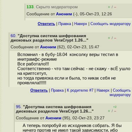
133
. Скрыто модератором
+
–
/
Сообщение от
Аноним
(-), 05-Окт-23, 12:26
Ответить
|
Правка
|
Наверх
|
Cообщить модератору
60.
"Доступна система шифрования
+
–
/
дисковых разделов VeraCrypt 1.26..."
Сообщение от
Аноним
(62), 02-Окт-23, 15:47
Вспомнил - в бубу-18.04 консолку веры тестил в
инитрамфс-режиме
Все работало!!!
Соответственно - что там сейчас - не скажу - всЁ ушло
на криптсетуп,
но тогда привязка если и была, то никак себя не
проявляла!!!!!!
Ответить
|
Правка
|
К родителю #7
|
Наверх
|
Cообщить
модератору
95.
"Доступна система шифрования
+2
+
–
дисковых разделов VeraCrypt 1.26..."
/
Сообщение от
Аноним
(95), 02-Окт-23, 23:27
А теперь попробуй из исходников собрать. Я бы
ничего против не имел такой зависимости, ибо