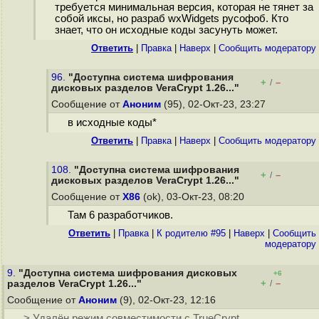
требуется минимальная версия, которая не тянет за
собой иксы, но разраб wxWidgets русофоб. Кто
знает, что он исходные коды засунуть может.
Ответить
|
Правка
|
Наверх
|
Cообщить модератору
96.
"Доступна система шифрования
+
–
/
дисковых разделов VeraCrypt 1.26..."
Сообщение от
Аноним
(95), 02-Окт-23, 23:27
в исходные коды*
Ответить
|
Правка
|
Наверх
|
Cообщить модератору
108.
"Доступна система шифрования
+
–
/
дисковых разделов VeraCrypt 1.26..."
Сообщение от
X86
(ok), 03-Окт-23, 08:20
Там 6 разработчиков.
Ответить
|
Правка
|
К родителю #95
|
Наверх
|
Cообщить
модератору
9.
"Доступна система шифрования дисковых
+6
+
–
разделов VeraCrypt 1.26..."
/
Сообщение от
Аноним
(9), 02-Окт-23, 12:16
> Удалён режим совместимости с TrueCrypt.