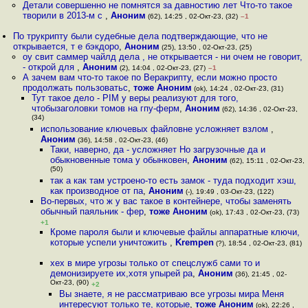
Детали совершенно не помнятся за давностию лет Что-то такое
творили в 2013-м с
,
Аноним
(62), 14:25 , 02-Окт-23, (32)
–1
По трукрипту были судебные дела подтверждающие, что не
открывается, т е бэкдоро
,
Аноним
(25), 13:50 , 02-Окт-23, (25)
оу свит саммер чайлд дела , не открывается - ни очем не говорит,
- открой для
,
Аноним
(2), 14:04 , 02-Окт-23, (27)
–1
А зачем вам что-то такое по Веракрипту, если можно просто
продолжать пользоватьс
,
тоже Аноним
(ok), 14:24 , 02-Окт-23, (31)
Тут такое дело - PIM у веры реализуют для того,
чтобызаголовки томов на гпу-ферм
,
Аноним
(62), 14:36 , 02-Окт-23,
(34)
использование ключевых файловне усложняет взлом
,
Аноним
(36), 14:58 , 02-Окт-23, (46)
Таки, наверно, да - усложняет Но загрузочные да и
обыкновенные тома у обынковен
,
Аноним
(62), 15:11 , 02-Окт-23,
(50)
так а как там устроено-то есть замок - туда подходит хэш,
как производное от па
,
Аноним
(-), 19:49 , 03-Окт-23, (122)
Во-первых, что ж у вас такое в контейнере, чтобы заменять
обычный паяльник - фер
,
тоже Аноним
(ok), 17:43 , 02-Окт-23, (73)
+1
Кроме пароля были и ключевые файлы аппаратные ключи,
которые успели уничтожить
,
Krempen
(?), 18:54 , 02-Окт-23, (81)
хех в мире угрозы только от спецслужб сами то и
демонизируете их,хотя упырей ра
,
Аноним
(36), 21:45 , 02-
Окт-23, (90)
+2
Вы знаете, я не рассматриваю все угрозы мира Меня
интересуют только те, которые
,
тоже Аноним
(ok), 22:26 ,