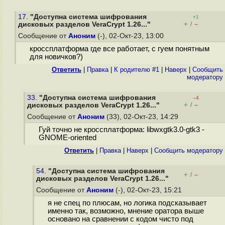
17.
"Доступна система шифрования
+1
+
–
дисковых разделов VeraCrypt 1.26..."
/
Сообщение от
Аноним
(-), 02-Окт-23, 13:00
кроссплатформа где все работает, с гуем понятным
для новичков?)
Ответить
|
Правка
|
К родителю #1
|
Наверх
|
Cообщить
модератору
33.
"Доступна система шифрования
–4
+
–
дисковых разделов VeraCrypt 1.26..."
/
Сообщение от
Аноним
(33), 02-Окт-23, 14:29
Гуй точно не кроссплатформа: libwxgtk3.0-gtk3 -
GNOME-oriented
Ответить
|
Правка
|
Наверх
|
Cообщить модератору
54.
"Доступна система шифрования
+
–
/
дисковых разделов VeraCrypt 1.26..."
Сообщение от
Аноним
(-), 02-Окт-23, 15:21
я не спец по плюсам, но логика подсказывает
именно так, возможно, мнение оратора выше
основано на сравнении с кодом чисто под