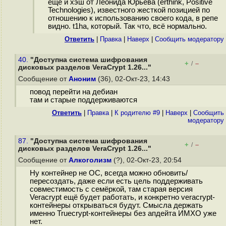
ещё и хэш от Леонида Юрьева (erthink, Positive
Technologies), известного жесткой позицией по
отношению к использованию своего кода, в репе
видно. t1ha, который. Так что, всё нормально.
Ответить
|
Правка
|
Наверх
|
Cообщить модератору
40.
"Доступна система шифрования
+
–
/
дисковых разделов VeraCrypt 1.26..."
Сообщение от
Аноним
(36), 02-Окт-23, 14:43
повод перейти на дебиан
там и старые поддерживаются
Ответить
|
Правка
|
К родителю #9
|
Наверх
|
Cообщить
модератору
87.
"Доступна система шифрования
+
–
/
дисковых разделов VeraCrypt 1.26..."
Сообщение от
Алкоголизм
(?), 02-Окт-23, 20:54
Ну контейнер не ОС, всегда можно обновить/
пересоздать, даже если есть цель поддерживать
совместимость с семёркой, там старая версия
Veracrypt ещё будет работать, и конкретно veracrypt-
контейнеры открываться будут. Смысла держать
именно Truecrypt-контейнеры без апдейта ИМХО уже
нет.