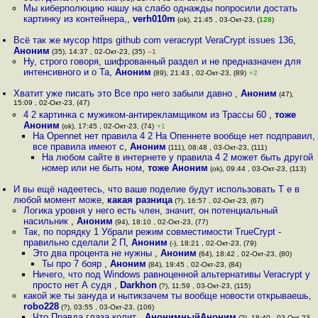
Мы киберполюцию нашу на слабо однажды попросили достать
картинку из контейнера,
,
verh010m
(ok), 21:45 , 03-Окт-23, (
128
)
Всё так же мусор https github com veracrypt VeraCrypt issues 136
,
Аноним
(35), 14:37 , 02-Окт-23, (35)
–1
Ну, строго говоря, шифрованный раздел и не предназначен для
интенсивного и о Та
,
Аноним
(89), 21:43 , 02-Окт-23, (89)
+2
Хватит уже писать это Все про него забыли давно
,
Аноним
(47),
15:09 , 02-Окт-23, (47)
4 2 картинка с мужиком-антирекламщиком из Трассы 60
,
тоже
Аноним
(ok), 17:45 , 02-Окт-23, (74)
+1
На Opennet нет правила 4 2 На Опеннете вообще нет подправил,
все правила имеют с
,
Аноним
(111), 08:48 , 03-Окт-23, (111)
На любом сайте в интернете у правила 4 2 может быть другой
номер или не быть ном
,
тоже Аноним
(ok), 09:44 , 03-Окт-23, (113)
И вы ещё надеетесь, что ваше поделие будут использовать Т е в
любой момент може
,
какая разница
(?), 16:57 , 02-Окт-23, (67)
Логика уровня у него есть член, значит, он потенциальный
насильник
,
Аноним
(94), 18:10 , 02-Окт-23, (77)
Так, по порядку 1 Убрали режим совместимости TrueCrypt -
правильно сделали 2 П
,
Аноним
(-), 18:21 , 02-Окт-23, (79)
Это два процента не нужны
,
Аноним
(64), 18:42 , 02-Окт-23, (80)
Ты про 7 бояр
,
Аноним
(84), 19:45 , 02-Окт-23, (84)
Ничего, что под Windows равноценной альтернативы Veracrypt у
просто нет А судя
,
Darkhon
(?), 11:59 , 03-Окт-23, (115)
какой же ты зануда и нытикзачем ты вообще новости открываешь
,
robo228
(?), 03:55 , 03-Окт-23, (106)
Что Правда глаза колит
,
АнонимныйАноним
(?), 18:40 , 03-Окт-23,