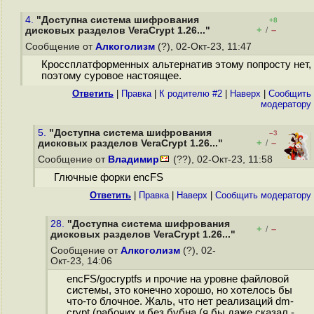
4.
"Доступна система шифрования
+8
+
–
дисковых разделов VeraCrypt 1.26..."
/
Сообщение от
Алкоголизм
(?), 02-Окт-23, 11:47
Кроссплатформенных альтернатив этому попросту нет,
поэтому суровое настоящее.
Ответить
|
Правка
|
К родителю #2
|
Наверх
|
Cообщить
модератору
5.
"Доступна система шифрования
–3
+
–
дисковых разделов VeraCrypt 1.26..."
/
Сообщение от
Владимир
(??), 02-Окт-23, 11:58
Глючные форки encFS
Ответить
|
Правка
|
Наверх
|
Cообщить модератору
28.
"Доступна система шифрования
+
–
/
дисковых разделов VeraCrypt 1.26..."
Сообщение от
Алкоголизм
(?), 02-
Окт-23, 14:06
encFS/gocryptfs и прочие на уровне файловой
системы, это конечно хорошо, но хотелось бы
что-то блочное. Жаль, что нет реализаций dm-
crypt (рабочих и без бубна (я бы даже сказал -