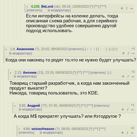
6.235
,
BeLord
(
ok
), 09:18, 13/09/2023 [
^
] [
^^
] [
^^^
]
+
–
/
[
ответить
]
[
к модератору
]
Если интерфейсы на коленке делать, тогда
описанная схема рабочая, а для серийного
производство удобнее совершенно другой
подход использовать.
+1
1.8
,
Ананоним
(
?
), 23:02, 08/09/2023 [
ответить
] [
﹢﹢﹢
] [
· · ·
]
[
↓
] [
↑
]
+
–
[
к модератору
]
/
Когда они наконец-то родят то,что не нужно будет улучшать?
+3
2.13
,
Аноним
(
13
), 23:29, 08/09/2023 [
^
] [
^^
] [
^^^
] [
ответить
]
[
↓
]
+
–
[
к модератору
]
/
Товарищ старший разработчик, а когда нам законченный
продукт выкатят?
Никогда, товарищ пользователь, это KDE.
+1
3.83
,
Андрей
(
??
), 07:45, 09/09/2023 [
^
] [
^^
] [
^^^
] [
ответить
]
+
–
[
к модератору
]
/
А когда M$ прекратят улучшать? или #этодругое ?
+2
4.84
,
voiceofreason
(
?
), 08:00, 09/09/2023 [
^
] [
^^
] [
^^^
]
+
–
[
ответить
]
[
к модератору
]
/