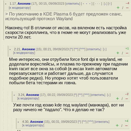
–4
1.17
,
Аноним
(
17
), 00:15, 09/09/2023 [
ответить
] [
﹢﹢﹢
] [
· · ·
]
[
↓
] [
↑
]
+
–
[
к модератору
]
/
> По умолчанию в KDE Plasma 6 будет предложен сеанс,
использующий протокол Wayland
Наконец-то! В отличии от иксов, на вяленом есть настройка
скорости скроллинга, что в гноме не могут реализовать уже
почти 20 лет.
+1
2.21
,
Аноним
(
15
), 00:21, 09/09/2023 [
^
] [
^^
] [
^^^
] [
ответить
]
[
↓
]
+
–
[
к модератору
]
/
Мне интересно, они отрубили force font dpi в wayland, не
доделали воркспейсы, и плазма по-прежнему при падении
kwin гасит все окна за собой (в иксах kwin автоматом
перезапускается и работает дальше, да случается
подобное редко). Но упорно хотят чтоб пользователи
побыли бета тестерами их говна.
–2
3.24
,
Аноним
(
17
), 00:22, 09/09/2023 [
^
] [
^^
] [
^^^
] [
ответить
]
[
↓
]
+
–
[
к модератору
]
/
Уже почти год юзаю kde под wayland (манжара), вот ни
разу ничего не "падало". Что я делаю не так?
+4
4.30
,
Аноним
(
15
), 00:31, 09/09/2023 [
^
] [
^^
] [
^^^
] [
ответить
]
+
–
[
к модератору
]
/