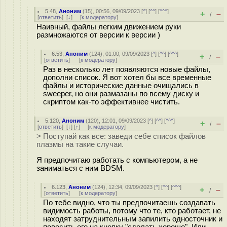
5.48
,
Аноним
(
15
), 00:56, 09/09/2023 [
^
] [
^^
] [
^^^
]
+
–
/
[
ответить
]
[
↓
] [
к модератору
]
Наивный, файлы легким движением руки
размножаются от версии к версии )
6.53
,
Аноним
(
124
), 01:00, 09/09/2023 [
^
] [
^^
] [
^^^
]
+
–
/
[
ответить
]
[
к модератору
]
Раз в несколько лет появляются новые файлы,
дополни список. Я вот хотел бы все временные
файлы и исторические данные очищались в
sweeper, но они размазаны по всему диску и
скриптом как-то эффективнее чистить.
5.120
,
Аноним
(
120
), 12:01, 09/09/2023 [
^
] [
^^
] [
^^^
]
+
–
/
[
ответить
]
[
↓
] [
↑
] [
к модератору
]
> Поступай как все: заведи себе список файлов
плазмы на такие случаи.
Я предпочитаю работать с компьютером, а не
заниматься с ним BDSM.
6.123
,
Аноним
(
124
), 12:34, 09/09/2023 [
^
] [
^^
] [
^^^
]
+
–
/
[
ответить
]
[
к модератору
]
По тебе видно, что ты предпочитаешь создавать
видимость работы, потому что те, кто работает, не
находят затруднительным запилить односточник и