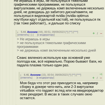
Не играешь в игры, не пользуешся тяжелыми
графическими программами, не пользуешся
виртуалками, не держишь комп включенным несколько
дней, не доводишь до забитого диска/памяти, не
пользуешся видеокартой nvidia (nvidia optimus
ноутбуки идут отдельной кастой), не пользуешься пк
(так тоже работает),. и дальше по списку
5.44
,
Аноним
(
44
), 00:51, 09/09/2023 [
^
] [
^^
] [
^^^
]
+
–
/
[
ответить
]
[
↓
] [
к модератору
]
> Не играешь в игры
> не пользуешся тяжелыми графическими
программами
> не держишь комп включенным несколько дней
Сеанс вяленого использую как основной уже
полгода как, всё нормально. Порою бывают баги, но
падала плазма только один раз.
+1
6.46
,
Аноним
(
15
), 00:54, 09/09/2023 [
^
] [
^^
] [
^^^
]
+
–
[
ответить
]
[
к модератору
]
/
Моя беда что этот раз приходится на, например
сборку в докере чего-нить, или 2-3 виртуалки
virtualbox что падают вслед или на ввидеоредактор
поке рендерит. В иксах в таких случаях окно
остается.