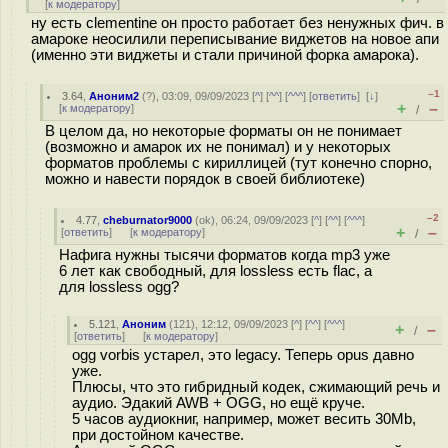
[
к модератору
]
ну есть clementine он просто работает без ненужных фич. в
амароке неосилили переписывание виджетов на новое апи
(именно эти виджеты и стали причиной форка амарока).
–1
3.64
,
Аноним2
(
?
), 03:09, 09/09/2023 [
^
] [
^^
] [
^^^
] [
ответить
]
[
↓
]
+
–
[
к модератору
]
/
В целом да, но некоторые форматы он не понимает
(возможно и амарок их не понимал) и у некоторых
форматов проблемы с кириллицей (тут конечно спорно,
можно и навести порядок в своей библиотеке)
–2
4.77
,
cheburnator9000
(
ok
), 06:24, 09/09/2023 [
^
] [
^^
] [
^^^
]
+
–
[
ответить
]
[
к модератору
]
/
Нафига нужны тысячи форматов когда mp3 уже
6 лет как свободный, для lossless есть flac, а
для lossless ogg?
5.121
,
Аноним
(
121
), 12:12, 09/09/2023 [
^
] [
^^
] [
^^^
]
+
–
/
[
ответить
]
[
к модератору
]
ogg vorbis устарел, это legacy. Теперь opus давно
уже.
Плюсы, что это гибридный кодек, сжимающий речь и
аудио. Эдакий AWB + OGG, но ещё круче.
5 часов аудиокниг, например, может весить 30Mb,
при достойном качестве.