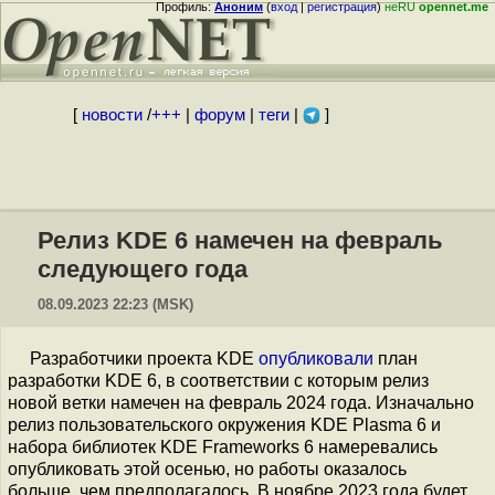
Профиль:
Аноним
(
вход
|
регистрация
)
неRU
opennet.me
[
новости
/
+++
|
форум
|
теги
|
]
Релиз KDE 6 намечен на февраль
следующего года
08.09.2023 22:23 (MSK)
Разработчики проекта KDE
опубликовали
план
разработки KDE 6, в соответствии с которым релиз
новой ветки намечен на февраль 2024 года. Изначально
релиз пользовательского окружения KDE Plasma 6 и
набора библиотек KDE Frameworks 6 намеревались
опубликовать этой осенью, но работы оказалось
больше, чем предполагалось. В ноябре 2023 года будет