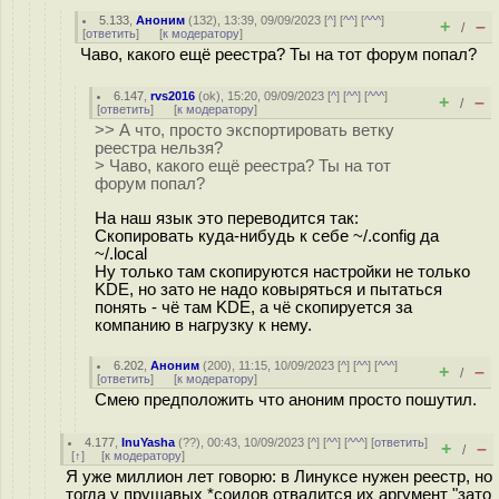
5.133
,
Аноним
(
132
), 13:39, 09/09/2023 [
^
] [
^^
] [
^^^
]
+
–
/
[
ответить
]
[
к модератору
]
Чаво, какого ещё реестра? Ты на тот форум попал?
6.147
,
rvs2016
(
ok
), 15:20, 09/09/2023 [
^
] [
^^
] [
^^^
]
+
–
/
[
ответить
]
[
к модератору
]
>> А что, просто экспортировать ветку
реестра нельзя?
> Чаво, какого ещё реестра? Ты на тот
форум попал?
На наш язык это переводится так:
Скопировать куда-нибудь к себе ~/.config да
~/.local
Ну только там скопируются настройки не только
KDE, но зато не надо ковыряться и пытаться
понять - чё там KDE, а чё скопируется за
компанию в нагрузку к нему.
6.202
,
Аноним
(
200
), 11:15, 10/09/2023 [
^
] [
^^
] [
^^^
]
+
–
/
[
ответить
]
[
к модератору
]
Смею предположить что аноним просто пошутил.
4.177
,
InuYasha
(
??
), 00:43, 10/09/2023 [
^
] [
^^
] [
^^^
] [
ответить
]
+
–
/
[
↑
] [
к модератору
]
Я уже миллион лет говорю: в Линуксе нужен реестр, но
тогда у прущавых *соидов отвалится их аргумент "зато