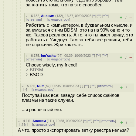
повесить его на кнопку "сделать хорошо". Или
заплатить тому, кто на это способен.
6.132
,
Аноним
(
132
), 13:37, 09/09/2023 [
^
] [
^^
] [
^^^
]
+
–
/
[
ответить
]
[
к модератору
]
Работать с компьютером, в буквальном смысле, и
заниматься с ним BDSM, это на на 90% одно и то
же. Такова реалность. А то, что ты имел ввиду, это
работать с Уиндоуз. Там за тебя всё решили, тебя
не спросили. Жри как есть.
6.175
,
InuYasha
(
??
), 00:39, 10/09/2023 [
^
] [
^^
] [
^^^
]
+
–
/
[
ответить
]
[
к модератору
]
Choose wisely, my friend!
> BDSM
> BSOD
5.185
,
Nuit
(
ok
), 06:35, 10/09/2023 [
^
] [
^^
] [
^^^
] [
ответить
]
+
–
/
[
↑
] [
к модератору
]
Поступай как все: заведи себе список файлов
плазмы на такие случаи.
...и распечатай его.
4.111
,
Аноним
(
111
), 10:58, 09/09/2023 [
^
] [
^^
] [
^^^
] [
ответить
]
+
–
/
[
↓
] [
↑
] [
к модератору
]
А что, просто экспортировать ветку реестра нельзя?