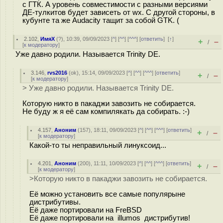
с ГТК. А уровень совместимости с разными версиями
ДЕ-тулкитов будет зависеть от wx. С другой стороны, в
кубунте та же Audacity тащит за собой GTK. (
2.102
,
ИмяХ
(
?
), 10:39, 09/09/2023 [
^
] [
^^
] [
^^^
] [
ответить
]
[
↑
]
+
–
/
[
к модератору
]
Уже давно родили. Называется Trinity DE.
3.146
,
rvs2016
(
ok
), 15:14, 09/09/2023 [
^
] [
^^
] [
^^^
] [
ответить
]
+
–
/
[
к модератору
]
> Уже давно родили. Называется Trinity DE.
Которую никто в пакаджи завозить не собирается.
Не буду ж я её сам компилякать да собирать. :-)
4.157
,
Аноним
(
157
), 18:11, 09/09/2023 [
^
] [
^^
] [
^^^
] [
ответить
]
+
–
/
[
к модератору
]
Какой-то ты неправильный линуксоид...
4.201
,
Аноним
(
200
), 11:11, 10/09/2023 [
^
] [
^^
] [
^^^
] [
ответить
]
+
–
/
[
к модератору
]
>Которую никто в пакаджи завозить не собирается.
Её можно установить все самые популярыне
дистрибутивы.
Её даже портировали на FreBSD
Её даже портировали на illumos дистрибутив!