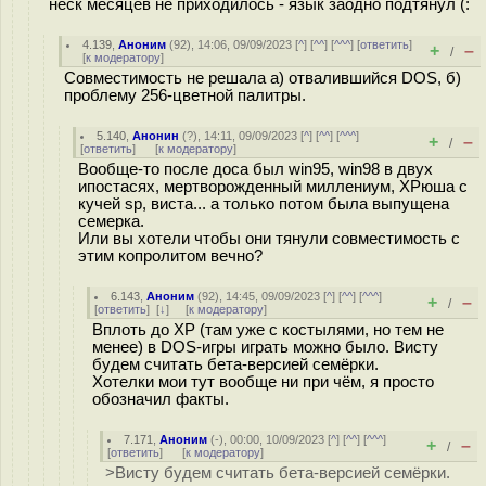
неск месяцев не приходилось - язык заодно подтянул (:
4.139
,
Аноним
(
92
), 14:06, 09/09/2023 [
^
] [
^^
] [
^^^
] [
ответить
]
+
–
/
[
к модератору
]
Совместимость не решала а) отвалившийся DOS, б)
проблему 256-цветной палитры.
5.140
,
Анонин
(
?
), 14:11, 09/09/2023 [
^
] [
^^
] [
^^^
]
+
–
/
[
ответить
]
[
к модератору
]
Вообще-то после доса был win95, win98 в двух
ипостасях, мертворожденный миллениум, ХРюша с
кучей sp, виста... а только потом была выпущена
семерка.
Или вы хотели чтобы они тянули совместимость с
этим копролитом вечно?
6.143
,
Аноним
(
92
), 14:45, 09/09/2023 [
^
] [
^^
] [
^^^
]
+
–
/
[
ответить
]
[
↓
] [
к модератору
]
Вплоть до XP (там уже с костылями, но тем не
менее) в DOS-игры играть можно было. Висту
будем считать бета-версией семёрки.
Хотелки мои тут вообще ни при чём, я просто
обозначил факты.
7.171
,
Аноним
(
-
), 00:00, 10/09/2023 [
^
] [
^^
] [
^^^
]
+
–
/
[
ответить
]
[
к модератору
]
>Висту будем считать бета-версией семёрки.