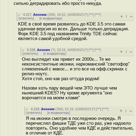
сильно деградировать ибо просто некуда.
4.217
,
Аноним
(
200
), 16:52, 10/09/2023 [
^
] [
^^
] [
^^^
]
+
–
/
[
ответить
]
[
к модератору
]
KDE в своё время развилось до KDE 3.5 это самая
удачная версия из всех. Дальше только деградация.
Форк KDE 3.5 под названием Trinity TDE сейчас
является самой удобной средой.
5.228
,
Анонин
(
?
), 23:19, 10/09/2023 [
^
] [
^^
] [
^^^
]
+
–
/
[
ответить
]
[
к модератору
]
Оно выглядит как привет их 2000х... Те же
неконсистентные иконки, наркоманский "светофор"
слямзенный с макос... и это все на офф.скринах с
релиз-ноутс.
Хотя стоп, оно как раз оттуда родом!
Назови хоть пару вещей чем ЭТО лучше чем
нынешний KDE5? Ну кроме аргумента "оно
ворочается на моем хламе"
6.229
,
Аноним
(
200
), 01:19, 11/09/2023 [
^
] [
^^
] [
^^^
]
+
–
/
[
ответить
]
[
к модератору
]
Я на иконки смотрю в последнюю очередь. Я
перечислял фишки ТДЕ уже сто раз, уже надоело
повторять. Оно удобнее чем КДЕ и действительно,
в отличие от КДЕ.