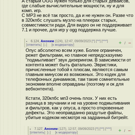
А старый OGG нужен только для старых девайсов,
где слабые вычислительные мощности, ну и для
комп. игр.
С MP3 не всё так просто, да и не нужен он. Разве что
в 320кпбс слушать музло на плеерах старых,
совместимости ради. Для видео он не поддерживает
7.1 и прочее, для игр у ogg поддержка лучше.
6.124
,
Аноним
(
124
), 12:47, 09/09/2023 [
^
] [
^^
] [
^^^
]
+
–
/
[
ответить
]
[
↓
] [
к модератору
]
Опус абсолютно всем хуже. Более ограничен,
режет фильтрами, но главное непредсказуемо
"подмыливает" звук дизерингом. В зависимости от
контента может быть фатально. Эвристики,
причисленные тобой к плюсам, являются самым
главным минусом из возможных. Это кодек для
телефонных динамиков, там такие сомнительные
экономии вполне оправданы (поэтому и ок для
вебконтента).
Кстати, 320кпбс мп3 очень плох. У них есть
разница в звучании и не на уровне подмыливания
и фильтров, как у опуса, а просто откровенные
дефекты. Это неоправданно раздутые файлы,
убитые кодеком несмотря на задранный битрейт.
7.127
,
Аноним
(
127
), 12:57, 09/09/2023 [
^
] [
^^
] [
^^^
]
+
–
/
[
ответить
]
[
↓
] [
к модератору
]