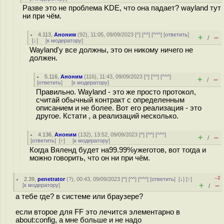
Разве это не проблема KDE, что она падает? wayland тут
ни при чём.
4.113
,
Аноним
(
92
), 11:05, 09/09/2023 [
^
] [
^^
] [
^^^
] [
ответить
]
+
–
/
[
↓
] [
к модератору
]
Wayland'у все должны, это он никому ничего не
должен.
5.116
,
Аноним
(
116
), 11:43, 09/09/2023 [
^
] [
^^
] [
^^^
]
+
–
/
[
ответить
]
[
к модератору
]
Правильно. Wayland - это же просто протокол,
считай обычный контракт с определенным
описанием и не более. Вот его реализация - это
другое. Кстати , а реализаций несколько.
4.136
,
Аноним
(
132
), 13:52, 09/09/2023 [
^
] [
^^
] [
^^^
]
+
–
/
[
ответить
]
[
↑
] [
к модератору
]
Когда Вяленд будет на99.99%ужеготов, вот тогда и
можно говорить, что он ни при чём.
–2
2.39
,
penetrator
(
?
), 00:43, 09/09/2023 [
^
] [
^^
] [
^^^
] [
ответить
]
[
↓
] [
↑
]
+
–
[
к модератору
]
/
а тебе где? в системе или браузере?
если второе для FF это лечится элементарно в
about:config, а мне больше и не надо