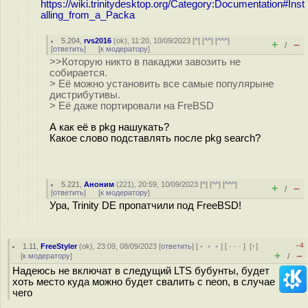
https://wiki.trinitydesktop.org/Category:Documentation#Inst
alling_from_a_Packa
5.204
,
rvs2016
(
ok
), 11:20, 10/09/2023 [
^
] [
^^
] [
^^^
]
+
–
/
[
ответить
]
[
к модератору
]
>>Которую никто в пакаджи завозить не
собирается.
> Её можно установить все самые популярыне
дистрибутивы.
> Её даже портировали на FreBSD
А как её в pkg нашукать?
Какое слово подставлять после pkg search?
5.221
,
Аноним
(
221
), 20:59, 10/09/2023 [
^
] [
^^
] [
^^^
]
+
–
/
[
ответить
]
[
к модератору
]
Ура, Trinity DE пропатчили под FreeBSD!
–4
1.11
,
FreeStyler
(
ok
), 23:09, 08/09/2023 [
ответить
] [
﹢﹢﹢
] [
· · ·
]
[
↑
]
+
–
[
к модератору
]
/
Надеюсь не включат в следущий LTS бубунты, будет
хоть место куда можно будет свалить с neon, в случае
чего