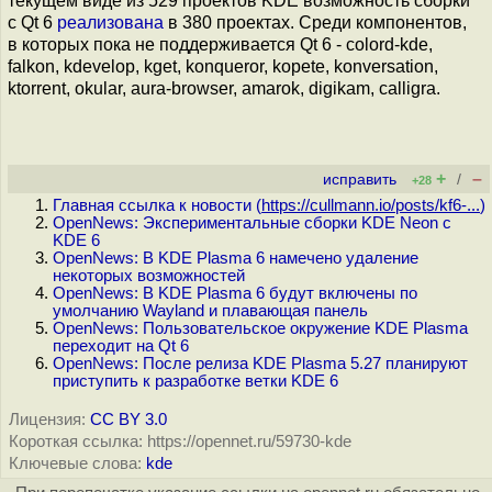
текущем виде из 529 проектов KDE возможность сборки
с Qt 6
реализована
в 380 проектах. Среди компонентов,
в которых пока не поддерживается Qt 6 - colord-kde,
falkon, kdevelop, kget, konqueror, kopete, konversation,
ktorrent, okular, aura-browser, amarok, digikam, calligra.
+
–
исправить
/
+28
Главная ссылка к новости (
https://cullmann.io/posts/kf6-...
)
OpenNews: Экспериментальные сборки KDE Neon с
KDE 6
OpenNews: В KDE Plasma 6 намечено удаление
некоторых возможностей
OpenNews: В KDE Plasma 6 будут включены по
умолчанию Wayland и плавающая панель
OpenNews: Пользовательское окружение KDE Plasma
переходит на Qt 6
OpenNews: После релиза KDE Plasma 5.27 планируют
приступить к разработке ветки KDE 6
Лицензия:
CC BY 3.0
Короткая ссылка: https://opennet.ru/59730-kde
Ключевые слова:
kde