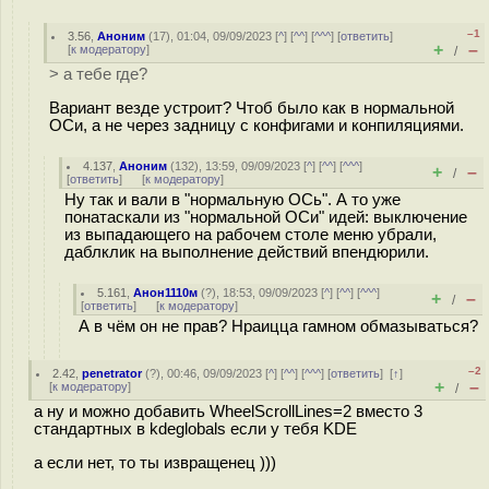
–1
3.56
,
Аноним
(
17
), 01:04, 09/09/2023 [
^
] [
^^
] [
^^^
] [
ответить
]
+
–
[
к модератору
]
/
> а тебе где?
Вариант везде устроит? Чтоб было как в нормальной
ОСи, а не через задницу с конфигами и конпиляциями.
4.137
,
Аноним
(
132
), 13:59, 09/09/2023 [
^
] [
^^
] [
^^^
]
+
–
/
[
ответить
]
[
к модератору
]
Ну так и вали в "нормальную ОСь". А то уже
понатаскали из "нормальной ОСи" идей: выключение
из выпадающего на рабочем столе меню убрали,
даблклик на выполнение действий впендюрили.
5.161
,
Анон1110м
(
?
), 18:53, 09/09/2023 [
^
] [
^^
] [
^^^
]
+
–
/
[
ответить
]
[
к модератору
]
А в чём он не прав? Нраицца гамном обмазываться?
–2
2.42
,
penetrator
(
?
), 00:46, 09/09/2023 [
^
] [
^^
] [
^^^
] [
ответить
]
[
↑
]
+
–
[
к модератору
]
/
а ну и можно добавить WheelScrollLines=2 вместо 3
стандартных в kdeglobals если у тебя KDE
а если нет, то ты извращенец )))