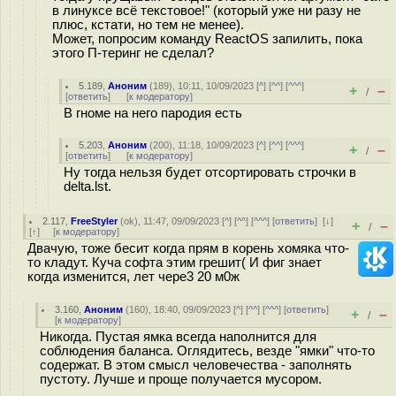
в линуксе всё текстовое!" (который уже ни разу не
плюс, кстати, но тем не менее).
Может, попросим команду ReactOS запилить, пока
этого П-теринг не сделал?
5.189
,
Аноним
(
189
), 10:11, 10/09/2023 [
^
] [
^^
] [
^^^
]
+
–
/
[
ответить
]
[
к модератору
]
В гноме на него пародия есть
5.203
,
Аноним
(
200
), 11:18, 10/09/2023 [
^
] [
^^
] [
^^^
]
+
–
/
[
ответить
]
[
к модератору
]
Ну тогда нельзя будет отсортировать строчки в
delta.lst.
2.117
,
FreeStyler
(
ok
), 11:47, 09/09/2023 [
^
] [
^^
] [
^^^
] [
ответить
]
[
↓
]
+
–
/
[
↑
] [
к модератору
]
Двачую, тоже бесит когда прям в корень хомяка что-
то кладут. Куча софта этим грешит( И фиг знает
когда изменится, лет чере3 20 м0ж
3.160
,
Аноним
(
160
), 18:40, 09/09/2023 [
^
] [
^^
] [
^^^
] [
ответить
]
+
–
/
[
к модератору
]
Никогда. Пустая ямка всегда наполнится для
соблюдения баланса. Оглядитесь, везде "ямки" что-то
содержат. В этом смысл человечества - заполнять
пустоту. Лучше и проще получается мусором.