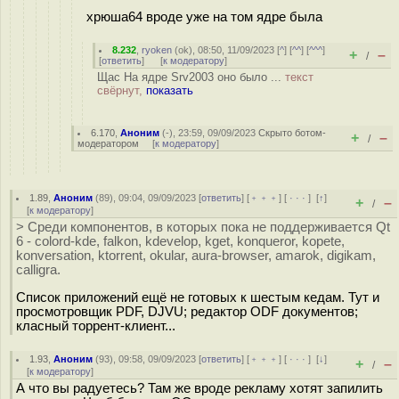
хрюша64 вроде уже на том ядре была
8.232
,
ryoken
(
ok
), 08:50, 11/09/2023 [
^
] [
^^
] [
^^^
]
+
–
/
[
ответить
]
[
к модератору
]
Щас На ядре Srv2003 оно было ...
текст
свёрнут,
показать
6.170
,
Аноним
(
-
), 23:59, 09/09/2023
Скрыто ботом-
+
–
/
модератором
[
к модератору
]
1.89
,
Аноним
(
89
), 09:04, 09/09/2023 [
ответить
] [
﹢﹢﹢
] [
· · ·
]
[
↑
]
+
–
/
[
к модератору
]
> Среди компонентов, в которых пока не поддерживается Qt
6 - colord-kde, falkon, kdevelop, kget, konqueror, kopete,
konversation, ktorrent, okular, aura-browser, amarok, digikam,
calligra.
Список приложений ещё не готовых к шестым кедам. Тут и
просмотровщик PDF, DJVU; редактор ODF документов;
класный торрент-клиент...
1.93
,
Аноним
(
93
), 09:58, 09/09/2023 [
ответить
] [
﹢﹢﹢
] [
· · ·
]
[
↓
]
+
–
/
[
к модератору
]
А что вы радуетесь? Там же вроде рекламу хотят запилить