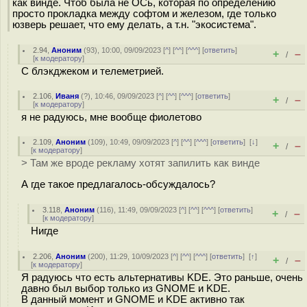
как винде. Чтоб была не ОСь, которая по определению
просто прокладка между софтом и железом, где только
юзверь решает, что ему делать, а т.н. "экосистема".
2.94
,
Аноним
(
93
), 10:00, 09/09/2023 [
^
] [
^^
] [
^^^
] [
ответить
]
+
–
/
[
к модератору
]
С блэкджеком и телеметрией.
2.106
,
Иваня
(
?
), 10:46, 09/09/2023 [
^
] [
^^
] [
^^^
] [
ответить
]
+
–
/
[
к модератору
]
я не радуюсь, мне вообще фиолетово
2.109
,
Аноним
(
109
), 10:49, 09/09/2023 [
^
] [
^^
] [
^^^
] [
ответить
]
[
↓
]
+
–
/
[
к модератору
]
> Там же вроде рекламу хотят запилить как винде
А где такое предлагалось-обсуждалось?
3.118
,
Аноним
(
116
), 11:49, 09/09/2023 [
^
] [
^^
] [
^^^
] [
ответить
]
+
–
/
[
к модератору
]
Нигде
2.206
,
Аноним
(
200
), 11:29, 10/09/2023 [
^
] [
^^
] [
^^^
] [
ответить
]
[
↑
]
+
–
/
[
к модератору
]
Я радуюсь что есть альтернативы KDE. Это раньше, очень
давно был выбор только из GNOME и KDE.
В данный момент и GNOME и KDE активно так