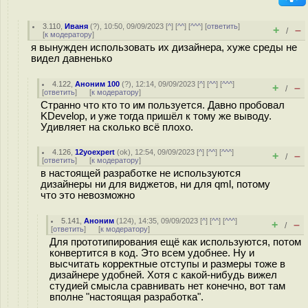
3.110
,
Иваня
(
?
), 10:50, 09/09/2023 [
^
] [
^^
] [
^^^
] [
ответить
]
+
–
/
[
к модератору
]
я вынужден использовать их дизайнера, хуже среды не
видел давненько
4.122
,
Аноним 100
(
?
), 12:14, 09/09/2023 [
^
] [
^^
] [
^^^
]
+
–
/
[
ответить
]
[
к модератору
]
Странно что кто то им пользуется. Давно пробовал
KDevelop, и уже тогда пришёл к тому же выводу.
Удивляет на сколько всё плохо.
4.126
,
12yoexpert
(
ok
), 12:54, 09/09/2023 [
^
] [
^^
] [
^^^
]
+
–
/
[
ответить
]
[
к модератору
]
в настоящей разработке не используются
дизайнеры ни для виджетов, ни для qml, потому
что это невозможно
5.141
,
Аноним
(
124
), 14:35, 09/09/2023 [
^
] [
^^
] [
^^^
]
+
–
/
[
ответить
]
[
к модератору
]
Для прототипирования ещё как используются, потом
конвертится в код. Это всем удобнее. Ну и
высчитать корректные отступы и размеры тоже в
дизайнере удобней. Хотя с какой-нибудь вижел
студией смысла сравнивать нет конечно, вот там
вполне "настоящая разработка".