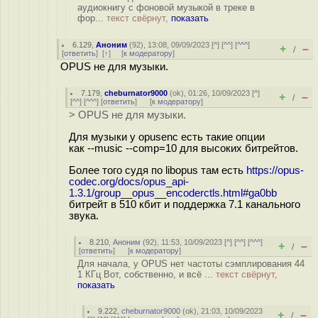
аудиокнигу с фоновой музыкой в треке в
фор...
текст свёрнут,
показать
6.129
,
Аноним
(
92
), 13:08, 09/09/2023 [
^
] [
^^
] [
^^^
]
+
–
/
[
ответить
]
[
↑
] [
к модератору
]
OPUS не для музыки.
7.179
,
cheburnator9000
(
ok
), 01:26, 10/09/2023 [
^
]
+
–
/
[
^^
] [
^^^
] [
ответить
]
[
к модератору
]
> OPUS не для музыки.
Для музыки у opusenc есть такие опции
как --music --comp=10 для высоких битрейтов.
Более того судя по libopus там есть
https://opus-
codec.org/docs/opus_api-
1.3.1/group__opus__encoderctls.html#ga0bb
битрейт в 510 кбит и поддержка 7.1 канального
звука.
8.210
,
Аноним
(
92
), 11:53, 10/09/2023 [
^
] [
^^
] [
^^^
]
+
–
/
[
ответить
]
[
к модератору
]
Для начала, у OPUS нет частоты сэмплирования 44
1 КГц Вот, собственно, и всё ...
текст свёрнут,
показать
9.222
,
cheburnator9000
(
ok
), 21:03, 10/09/2023
+
–
/