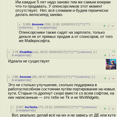
Им каждые 5 лет надо заново тем же самым юзерам
что-то продавать. У опенсорсников этот момент
отсутствует. Нет, всё сломаем и будем героически
делать велосипед заново.
5.200
,
Аноним
(
200
), 11:08, 10/09/2023 [
^
] [
^^
] [
^^^
]
+
–
/
[
ответить
]
[
к модератору
]
Опенсорсники также сидят на зарплате, только
деньги не от прямых продаж а от спонсоров, от того
же Майкрософта.
+1
2.79
,
KhabMan
(
ok
), 06:53, 09/09/2023 [
^
] [
^^
] [
^^^
] [
ответить
]
[
↑
]
+
–
[
к модератору
]
/
Идеала не существует
2.86
,
Аноним
(
86
), 08:37, 09/09/2023 [
^
] [
^^
] [
^^^
] [
ответить
]
[
↓
]
+
–
/
[
к модератору
]
Это не столько улучшение, сколько поддержка в
работоспособном состоянии путём портирования на новые
кути. Старые-то дропнут скоро вместе со всем софтом, на
них написанным — это тебе не Tk и не WxWidgets.
3.227
,
InuYasha
(
??
), 23:10, 10/09/2023 [
^
] [
^^
] [
^^^
] [
ответить
]
+
–
/
[
к модератору
]
Вот, реально: делай всё на wx и не завись от ДЕ или куте