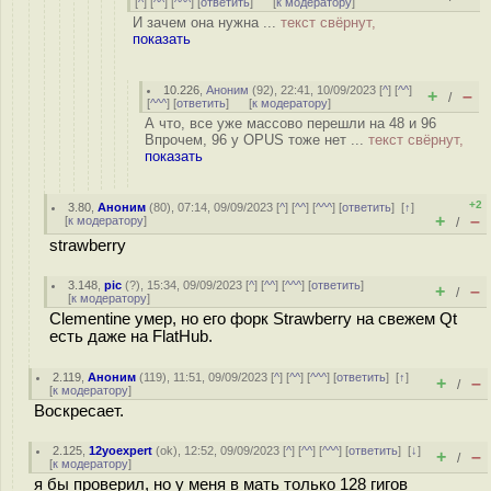
[
^
] [
^^
] [
^^^
] [
ответить
]
[
к модератору
]
И зачем она нужна ...
текст свёрнут,
показать
10.226
,
Аноним
(
92
), 22:41, 10/09/2023 [
^
] [
^^
]
+
–
/
[
^^^
] [
ответить
]
[
к модератору
]
А что, все уже массово перешли на 48 и 96
Впрочем, 96 у OPUS тоже нет ...
текст свёрнут,
показать
+2
3.80
,
Аноним
(
80
), 07:14, 09/09/2023 [
^
] [
^^
] [
^^^
] [
ответить
]
[
↑
]
+
–
[
к модератору
]
/
strawberry
3.148
,
pic
(
?
), 15:34, 09/09/2023 [
^
] [
^^
] [
^^^
] [
ответить
]
+
–
/
[
к модератору
]
Clementine умер, но его форк Strawberry на свежем Qt
есть даже на FlatHub.
2.119
,
Аноним
(
119
), 11:51, 09/09/2023 [
^
] [
^^
] [
^^^
] [
ответить
]
[
↑
]
+
–
/
[
к модератору
]
Воскресает.
2.125
,
12yoexpert
(
ok
), 12:52, 09/09/2023 [
^
] [
^^
] [
^^^
] [
ответить
]
[
↓
]
+
–
/
[
к модератору
]
я бы проверил, но у меня в мать только 128 гигов