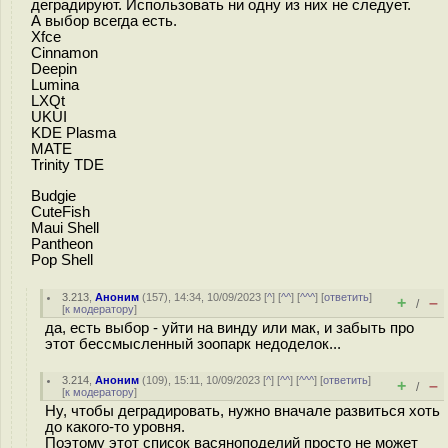
деградируют. Использовать ни одну из них не следует.
А выбор всегда есть.
Xfce
Cinnamon
Deepin
Lumina
LXQt
UKUI
KDE Plasma
MATE
Trinity TDE
Budgie
CuteFish
Maui Shell
Pantheon
Pop Shell
3.213
,
Аноним
(
157
), 14:34, 10/09/2023 [
^
] [
^^
] [
^^^
] [
ответить
]
+
–
/
[
к модератору
]
да, есть выбор - уйти на винду или мак, и забыть про
этот бессмысленный зоопарк недоделок...
3.214
,
Аноним
(
109
), 15:11, 10/09/2023 [
^
] [
^^
] [
^^^
] [
ответить
]
+
–
/
[
к модератору
]
Ну, чтобы деградировать, нужно вначале развиться хоть
до какого-то уровня.
Поэтому этот список васяноподелий просто не может