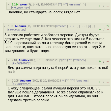
2.234
,
анон
(
?
), 14:41, 11/09/2023 [
^
] [
^^
] [
^^^
] [
ответить
]
[
↑
]
+
–
/
[
к модератору
]
Забавно, но стандарта на .config нигде нет.
+3
1.16
,
Аноним
(
15
), 00:12, 09/09/2023 [
ответить
] [
﹢﹢﹢
] [
· · ·
]
[
↓
] [
↑
]
+
–
[
к модератору
]
/
5-я плазма работает и работает хорошо. Дистры будут
держать ее еще года 2. Как человек что жил на 5 плазме с
5.4.0, переживший вагон и тележку багов разной степени
паршивости, настоятельно не советую ее трогать года 2. А
там допилят и будет норм.
2.81
,
Аноним
(
80
), 07:19, 09/09/2023 [
^
] [
^^
] [
^^^
] [
ответить
]
+
–
/
[
к модератору
]
Дистра самим надо на кутэ 6 перейти, а у них пока что всё
на 5.
2.205
,
Аноним
(
200
), 11:20, 10/09/2023 [
^
] [
^^
] [
^^^
] [
ответить
]
+
–
/
[
к модератору
]
Скажу следующее, самая лучшая версия это KDE 3.5.
Дальше пошла деградация. То же самое справедливо и
для GNOME. Вторая версия была идеальна, но они
сделали третью версию.