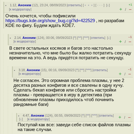
+1
1.12
,
Аноним
(
12
), 23:24, 08/09/2023 [
ответить
] [
﹢﹢﹢
] [
· · ·
]
[
↓
]
+
–
[
к модератору
]
/
Очень хочется, чтобы пофиксили
https://bugs.kde.org/show_bug.cgi?id=422529
, но разрабам
KDE по фигу. Будем ждать KDE7.
–1
2.14
,
Аноним
(
124
), 00:06, 09/09/2023 [
^
] [
^^
] [
^^^
] [
ответить
]
[
↓
]
+
–
[
к модератору
]
/
В свете остальных косяков и багов это настолько
незначительно, что мне было бы жалко потратить секунду
времени на это. А ведь придётся потратить не секунду.
–1
3.18
,
Аноним
(
15
), 00:16, 09/09/2023 [
^
] [
^^
] [
^^^
] [
ответить
]
+
–
[
к модератору
]
/
Не согласен. Это огромная проблема плазмы, у нее 2
десятка разных конфигов и все свалены в одну кучу.
Сделать бекап конфигов или сбросить настройки
плазмы - превращается в игру в детектива (при
обновлении плазмы приходилось чтоб починить
рандомные баги)
4.47
,
Аноним
(
124
), 00:55, 09/09/2023 [
^
] [
^^
] [
^^^
] [
ответить
]
+
–
/
[
↓
] [
к модератору
]
Поступай как все: заведи себе список файлов плазмы
на такие случаи.