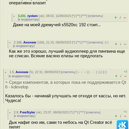
оперативки влазит
3.231
,
ryoken
(
ok
), 08:02, 11/09/2023 [
^
] [
^^
] [
^^^
] [
ответить
]
+
–
/
[
к модератору
]
Даже на моей дремучей s5520sc 192 стоит...
2.166
,
Аноним
(
166
), 21:15, 09/09/2023 [
^
] [
^^
] [
^^^
] [
ответить
]
[
↑
]
+
–
/
[
к модератору
]
Как же это хорошо, лучший аудиоплеер для пингвина еще
не списан. Всякие васяно елизы не предлогать
+2
1.5
,
Аноним
(
5
), 22:31, 08/09/2023 [
ответить
] [
﹢﹢﹢
] [
· · ·
]
[
↓
] [
↑
]
+
–
[
к модератору
]
/
> Среди компонентов, в которых пока не поддерживается Qt
6 - kdevelop
Казалось бы - начинай улучшать не отходя от кассы, но нет.
Чудеса!
+1
2.9
,
FreeStyler
(
ok
), 23:07, 08/09/2023 [
^
] [
^^
] [
^^^
] [
ответить
]
+
–
[
к модератору
]
/
Дык нафиг оно им, сами то небось на Qt Creator всё
пилят