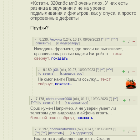
>Кстати, 320кпбс мп3 очень плох. У них есть
разница в звучании и не на уровне
подмыливания и фильтров, как у опуса, а просто
откровенные дефекты
Пруфы?
8.130
,
Аноним
(
124
), 13:17, 09/09/2023 [
^
] [
^^
] [
^^^
]
+
–
/
[
ответить
]
[
к модератору
]
Находишь фрагмент, где лосси не вытягивает,
сравниваешь разные кодеки Битрейт н...
текст
свёрнут,
показать
9.180
,
jt3k
(
ok
), 02:27, 10/09/2023 [
^
] [
^^
] [
^^^
]
+
–
/
[
ответить
]
[
к модератору
]
Не смог найти Пришли ссылку...
текст
свёрнут,
показать
7.178
,
cheburnator9000
(
ok
), 01:11, 10/09/2023 [
^
] [
^^
]
+
–
/
[
^^^
] [
ответить
]
[
↑
] [
к модератору
]
Opus нужен Например, я не уверен умеет ли
телеграм для андроида и айфона играть...
большой текст свёрнут,
показать
8.197
,
cheburnator9000
(
ok
), 10:47, 10/09/2023 [
^
]
+
–
/
[
^^
] [
^^^
] [
ответить
]
[
к модератору
]
Более того добавлю свои тесты Скачал