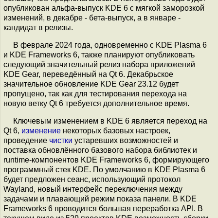
опубликован альфа-выпуск KDE 6 с мягкой заморозкой
изменений, в декабре - бета-выпуск, а в январе -
кандидат в релизы.
В феврале 2024 года, одновременно с KDE Plasma 6
и KDE Frameworks 6, также планируют опубликовать
следующий значительный релиз набора приложений
KDE Gear, переведённый на Qt 6. Декабрьское
значительное обновление KDE Gear 23.12 будет
пропущено, так как для тестирования перехода на
новую ветку Qt 6 требуется дополнительное время.
Ключевым изменением в KDE 6 является переход на
Qt 6,
изменение
некоторых базовых настроек,
проведение
чистки
устаревших возможностей и
поставка обновлённого базового набора библиотек и
runtime-компонентов KDE Frameworks 6, формирующего
программный стек KDE. По умолчанию в KDE Plasma 6
будет предложен сеанс, использующий протокол
Wayland, новый интерфейс переключения между
задачами и плавающий режим показа панели. В KDE
Frameworks 6 проводится большая переработка API. В