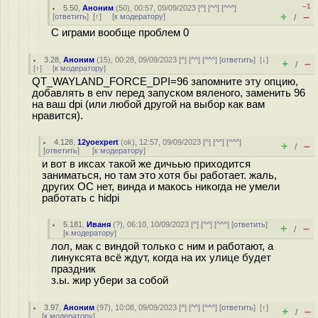
–1
5.50
,
Аноним
(
50
), 00:57, 09/09/2023 [
^
] [
^^
] [
^^^
]
+
–
[
ответить
]
[
↑
] [
к модератору
]
/
С играми вообще проблем 0
3.28
,
Аноним
(
15
), 00:28, 09/09/2023 [
^
] [
^^
] [
^^^
] [
ответить
]
[
↓
]
+
–
/
[
↑
] [
к модератору
]
QT_WAYLAND_FORCE_DPI=96 запомните эту опцию,
добавлять в env перед запуском вяленого, заменить 96
на ваш dpi (или любой другой на выбор как вам
нравится).
4.128
,
12yoexpert
(
ok
), 12:57, 09/09/2023 [
^
] [
^^
] [
^^^
]
+
–
/
[
ответить
]
[
к модератору
]
и вот в иксах такой же дичьью приходится
заниматься, но там это хотя бы работает. жаль,
других ОС нет, винда и макось никогда не умели
работать с hidpi
5.181
,
Иваня
(
?
), 06:10, 10/09/2023 [
^
] [
^^
] [
^^^
] [
ответить
]
+
–
/
[
к модератору
]
лол, мак с виндой только с ним и работают, а
линуксята всё ждут, когда на их улице будет
праздник
з.ы. жир убери за собой
3.97
,
Аноним
(
97
), 10:08, 09/09/2023 [
^
] [
^^
] [
^^^
] [
ответить
]
[
↑
]
+
–
/
[
к модератору
]