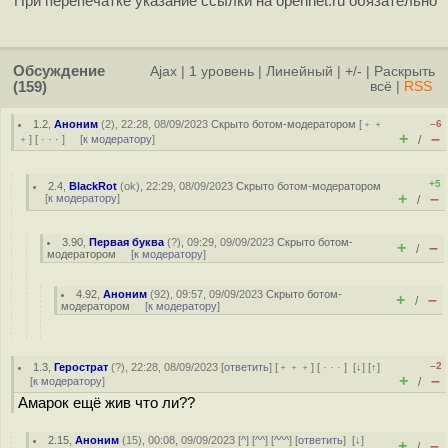
При перепечатке указание ссылки на opennet.ru обязательно
Обсуждение
Ajax
|
1 уровень
|
Линейный
|
+/-
|
Раскрыть
(159)
всё
|
RSS
1.2
,
Аноним
(
2
), 22:28, 08/09/2023
Скрыто ботом-модератором
[
﹢﹢
–6
+
–
﹢
] [
· · ·
] [
к модератору
]
/
+5
2.4
,
BlackRot
(
ok
), 22:29, 08/09/2023
Скрыто ботом-модератором
+
–
[
к модератору
]
/
3.90
,
Первая буква
(
?
), 09:29, 09/09/2023
Скрыто ботом-
+
–
/
модератором
[
к модератору
]
4.92
,
Аноним
(
92
), 09:57, 09/09/2023
Скрыто ботом-
+
–
/
модератором
[
к модератору
]
–2
1.3
,
Герострат
(
?
), 22:28, 08/09/2023 [
ответить
] [
﹢﹢﹢
] [
· · ·
]
[
↓
] [
↑
]
+
–
[
к модератору
]
/
Амарок ещё жив что ли??
2.15
,
Аноним
(
15
), 00:08, 09/09/2023 [
^
] [
^^
] [
^^^
] [
ответить
]
[
↓
]
+
–
/