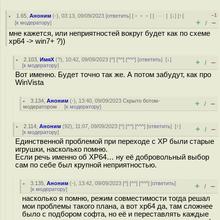
–1
1.65
,
Аноним
(
-
), 03:13, 09/09/2023 [
ответить
] [
﹢﹢﹢
] [
· · ·
]
[
↓
] [
↑
]
+
–
[
к модератору
]
/
мне кажется, или неприятностей вокруг будет как по схеме
xp64 -> win7+ ?))
2.103
,
ИмяХ
(
?
), 10:42, 09/09/2023 [
^
] [
^^
] [
^^^
] [
ответить
]
[
↓
]
+
–
/
[
к модератору
]
Вот именно. Будет точно так же. А потом забудут, как про
WinVista
3.134
,
Аноним
(
-
), 13:40, 09/09/2023
Скрыто ботом-
+
–
/
модератором
[
к модератору
]
2.114
,
Аноним
(
92
), 11:07, 09/09/2023 [
^
] [
^^
] [
^^^
] [
ответить
]
[
↑
]
+
–
/
[
к модератору
]
Единственной проблемой при переходе с XP были старые
игрушки, насколько помню.
Если речь именно об XP64… ну её добровольный выбор
сам по себе был крупной неприятностью.
3.135
,
Аноним
(
-
), 13:42, 09/09/2023 [
^
] [
^^
] [
^^^
] [
ответить
]
+
–
/
[
к модератору
]
насколько я помню, режим совместимости тогда решал
мои проблемы такого плана, а вот хр64 да, там сложнее
было с подбором софта, но её и переставлять каждые