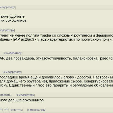
 модератору
]
такие удойные.
тих сохошников.
модератору
]
тянет не менее полгига трафа со сложным роутингом и файрволо
йфаем - hAP ac2/ac3 - у ac2 характеристики по пропускной почти
] [
к модератору
]
AP, два провайдера, отказоустойчивость, балансировка, ipsec+g
] [
к модератору
]
последнее время еще и добавилось слово - дорогой. Настроек м
для домашнего роутера нет, приложение сырое. Конфигурироват
ыбку. Единственный плюс это габариты и регулярные обновлени
ответить
]
[
к модератору
]
много дольше сохошников.
^^
] [
^^^
] [
ответить
]
[
к модератору
]