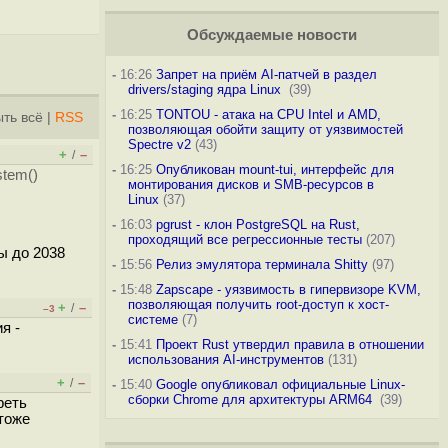
Обсуждаемые новости
-
16:26
Запрет на приём AI-патчей в раздел
drivers/staging ядра Linux
(39)
-
16:25
TONTOU - атака на CPU Intel и AMD,
ть всё
|
RSS
позволяющая обойти защиту от уязвимостей
Spectre v2
(43)
+
–
/
-
16:25
Опубликован mount-tui, интерфейс для
tem()
монтирования дисков и SMB-ресурсов в
Linux
(37)
-
16:03
pgrust - клон PostgreSQL на Rust,
проходящий все регрессионные тесты
(207)
ы до 2038
-
15:56
Релиз эмулятора терминала Shitty
(97)
-
15:48
Zapscape - уязвимость в гипервизоре KVM,
позволяющая получить root-доступ к хост-
+
–
/
–3
системе
(7)
я -
-
15:41
Проект Rust утвердил правила в отношении
использования AI-инструментов
(131)
+
–
/
-
15:40
Google опубликовал официальные Linux-
сборки Chrome для архитектуры ARM64
(39)
реть
 тоже