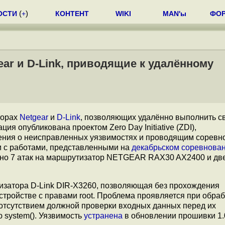
ОСТИ
(
+
)
КОНТЕНТ
WIKI
MAN'ы
ФО
ar и D-Link, приводящие к удалённому
торах
Netgear
и
D-Link
, позволяющих удалённо выполнить св
я опубликована проектом Zero Day Initiative (ZDI),
ния о неисправленных уязвимостях и проводящим соревн
 с работами, представленными на
декабрьском соревнова
но 7 атак на маршрутизатор NETGEAR RAX30 AX2400 и две
изатора D-Link DIR-X3260, позволяющая без прохождения
стройстве с правами root. Проблема проявляется при обраб
а отсутствием должной проверки входных данных перед их
 system(). Уязвимость
устранена
в обновлении прошивки 1