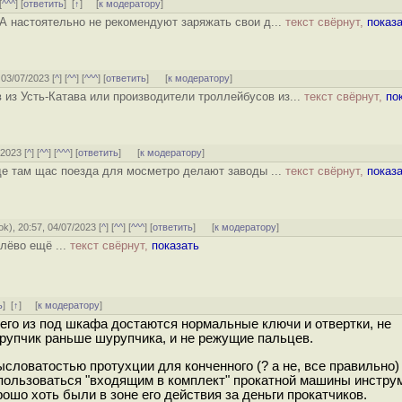
[
^^^
] [
ответить
]
[
↑
] [
к модератору
]
ША настоятельно не рекомендуют заряжать свои д...
текст свёрнут,
показ
, 03/07/2023 [
^
] [
^^
] [
^^^
] [
ответить
]
[
к модератору
]
 из Усть-Катава или производители троллейбусов из...
текст свёрнут,
по
/2023 [
^
] [
^^
] [
^^^
] [
ответить
]
[
к модератору
]
де там щас поезда для мосметро делают заводы ...
текст свёрнут,
показ
ok
), 20:57, 04/07/2023 [
^
] [
^^
] [
^^^
] [
ответить
]
[
к модератору
]
улёво ещё ...
текст свёрнут,
показать
ь
]
[
↑
] [
к модератору
]
 чего из под шкафа достаются нормальные ключи и отвертки, не
рупчик раньше шурупчика, и не режущие пальцев.
словатостью протухции для конченного (? а не, все правильно)
спользоваться "входящим в комплект" прокатной машины инструм
ошо хоть были в зоне его действия за деньги прокатчиков.