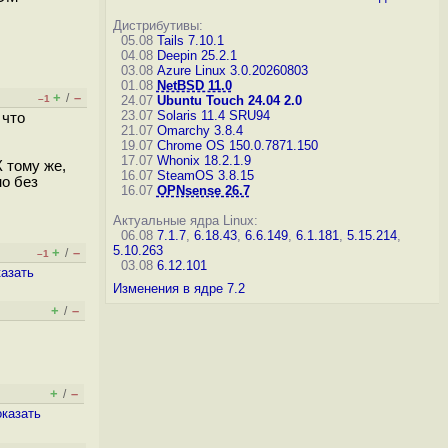
Дистрибутивы:
05.08
Tails 7.10.1
04.08
Deepin 25.2.1
03.08
Azure Linux 3.0.20260803
01.08
NetBSD 11.0
+
–
/
–1
24.07
Ubuntu Touch 24.04 2.0
23.07
Solaris 11.4 SRU94
 что
21.07
Omarchy 3.8.4
19.07
Chrome OS 150.0.7871.150
17.07
Whonix 18.2.1.9
 тому же,
16.07
SteamOS 3.8.15
о без
16.07
OPNsense 26.7
Актуальные ядра Linux:
06.08
7.1.7
,
6.18.43
,
6.6.149
,
6.1.181
,
5.15.214
,
5.10.263
+
–
/
–1
03.08
6.12.101
казать
Изменения в ядре 7.2
+
–
/
+
–
/
оказать