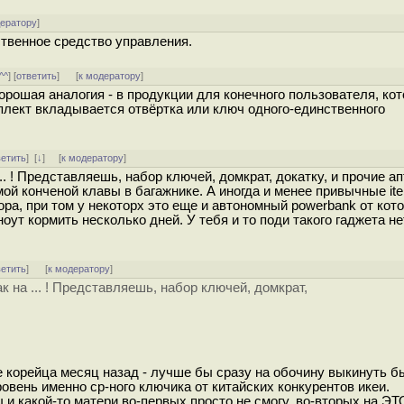
дератору
]
твенное средство управления.
^^
] [
ответить
]
[
к модератору
]
орошая аналогия - в продукции для конечного пользователя, ко
мплект вкладывается отвёртка или ключ одного-единственного
ветить
]
[
↓
] [
к модератору
]
. ! Представляешь, набор ключей, домкрат, докатку, и прочие ап
ой конченой клавы в багажнике. А иногда и менее привычные ite
ра, при том у некоторх это еще и автономный powerbank от кот
оут кормить несколько дней. У тебя и то поди такого гаджета не
ветить
]
[
к модератору
]
 на ... ! Представляешь, набор ключей, домкрат,
е корейца месяц назад - лучше бы сразу на обочину выкинуть б
ровень именно ср-ного ключика от китайских конкурентов икеи.
 и какой-то матери во-первых просто не смогу, во-вторых на Э