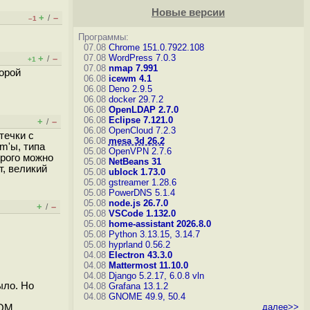
Новые версии
+
–
/
–1
Программы:
07.08
Chrome 151.0.7922.108
07.08
WordPress 7.0.3
+
–
/
+1
07.08
nmap 7.991
торой
06.08
icewm 4.1
06.08
Deno 2.9.5
06.08
docker 29.7.2
06.08
OpenLDAP 2.7.0
06.08
Eclipse 7.121.0
+
–
/
06.08
OpenCloud 7.2.3
течки с
06.08
mesa 3d 26.2
m'ы, типа
05.08
OpenVPN 2.7.6
орого можно
05.08
NetBeans 31
т, великий
05.08
ublock 1.73.0
05.08
gstreamer 1.28.6
05.08
PowerDNS 5.1.4
05.08
node.js 26.7.0
+
–
/
05.08
VSCode 1.132.0
05.08
home-assistant 2026.8.0
05.08
Python 3.13.15, 3.14.7
05.08
hyprland 0.56.2
04.08
Electron 43.3.0
04.08
Mattermost 11.10.0
04.08
Django 5.2.17, 6.0.8
vln
ыло. Но
04.08
Grafana 13.1.2
04.08
GNOME 49.9, 50.4
далее>>
ТОМ