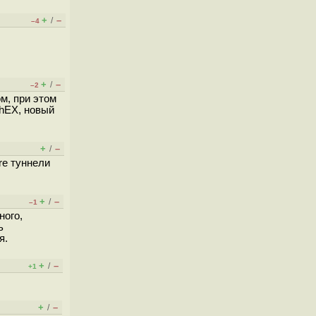
+
–
/
–4
+
–
/
–2
м, при этом
 hEX, новый
+
–
/
re туннели
+
–
/
–1
ного,
ь
я.
+
–
/
+1
+
–
/