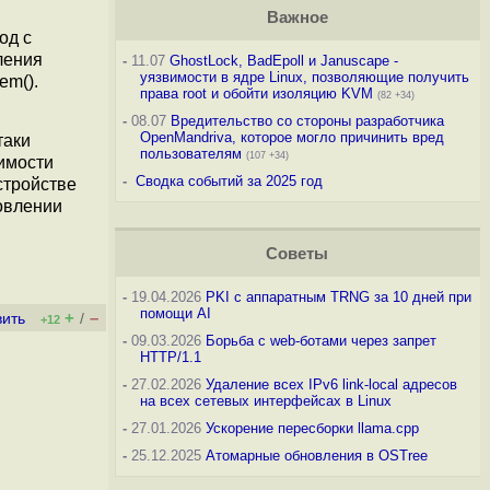
Важное
од с
ления
-
11.07
GhostLock, BadEpoll и Januscape -
уязвимости в ядре Linux, позволяющие получить
em().
права root и обойти изоляцию KVM
(82 +34)
-
08.07
Вредительство со стороны разработчика
OpenMandriva, которое могло причинить вред
таки
пользователям
(107 +34)
имости
-
Сводка событий за 2025 год
стройстве
овлении
Советы
-
19.04.2026
PKI с аппаратным TRNG за 10 дней при
помощи AI
+
–
вить
/
+12
-
09.03.2026
Борьба с web-ботами через запрет
HTTP/1.1
-
27.02.2026
Удаление всех IPv6 link-local адресов
на всех сетевых интерфейсах в Linux
-
27.01.2026
Ускорение пересборки llama.cpp
-
25.12.2025
Атомарные обновления в OSTree