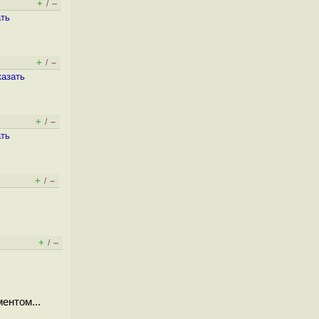
+
–
/
ать
+
–
/
казать
+
–
/
ать
+
–
/
+
–
/
ентом...