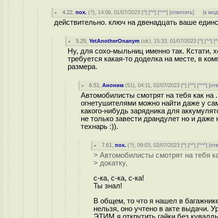
4.22
,
пох.
(
?
), 14:06, 01/07/2023 [
^
] [
^^
] [
^^^
] [
ответить
]
[
к мо
действительно. ключ на двенадцать ваше единс
5.25
,
YetAnotherOnanym
(
ok
), 15:33, 01/07/2023 [
^
] [
^^
] [
^
Ну, для сохо-мыльниц именно так. Кстати, х
требуется какая-то доделка на месте, в ко
размера.
6.51
,
Аноним
(
51
), 04:11, 02/07/2023 [
^
] [
^^
] [
^^^
] [
от
Автомобилисты смотрят на тебя как на ..
огнетушителями можно найти даже у сам
какого-нибудь зарядника для аккумулято
не только завести драндулет но и даже н
технарь :)).
7.61
,
пох.
(
?
), 09:03, 02/07/2023 [
^
] [
^^
] [
^^^
] [
от
> Автомобилисты смотрят на тебя как
> докатку,
с-ка, с-ка, с-ка!
Ты знал!
В общем, то что я нашел в багажник
нельзя, оно учтено в акте выдачи. У
ЭТИМ я открутить гайки без кувалды