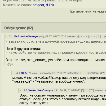
Короткая ссылка: https://opennet.ru/59363-netgear
Ключевые слова:
netgear
,
d-link
При перепечатке указа
Обсуждение
(92)
1.1
,
YetAnotherOnanym
(
ok
), 09:57, 01/07/2023 [
ответить
] [
﹢﹢﹢
] [
· · ·
]
[
↓
] [
> вызвана отсутствием должной проверки входных данных п
Чего б другого ожидать.
> на устройстве не выполнялась проверка корректности сер
Это при том, что _своим_ устройствам производитель может
года.
2.3
,
пох.
(
?
), 10:07, 01/07/2023 [
^
] [
^^
] [
^^^
] [
ответить
]
[
↓
] [
к модератору
]
может. А потом жабам@какер пишет ему код юзерменеджи
"какввенде" и "не проверять вообще ничего".
3.5
,
YetAnotherOnanym
(
ok
), 10:39, 01/07/2023 [
^
] [
^^
] [
^^^
] [
ответит
Эээ... не совсем улавливаю - зачем там вообще юз
статус", если для этого в прошивку пихают ноду - 
аккаунт не нужен.