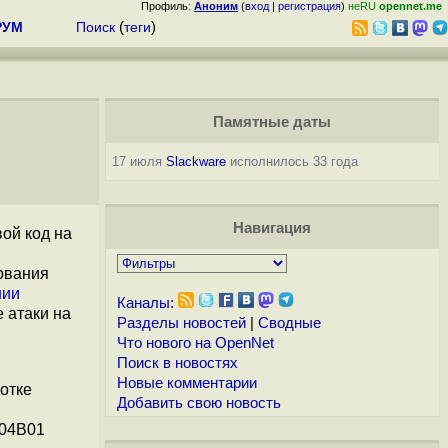
Профиль:
Аноним
(
вход
|
регистрация
)
неRU
opennet.me
РУМ
Поиск
(
теги
)
Памятные даты
17 июля
Slackware
исполнилось 33 года
Навигация
ой код на
ования
нии
Каналы:
 атаки на
Разделы новостей
|
Сводные
Что нового на OpenNet
Поиск в новостях
Новые комментарии
отке
Добавить свою новость
.04B01