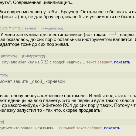
нуть". Современная цивилизация...
ки сохрен-мыльниц у тебя - Браузер. Остальное тебе знать и в
фикаты (нет, не для браузера, иначе бы и уязвимости не было).
23 [
^
] [
^^
] [
^^^
] [
ответить
]
[
к модератору
]
 У меня загогулина для шестигранников (вот такая: ┌─┘, надеюс
ая оказалась, до сих пор с остальным инструментом валяется. 
адапторе тоже до сих пор живая.
] [
ответить
]
[
к модератору
]
 случаях alien key на 5 32 с гордой надпись...
текст свёрнут,
показать
атору
]
 может зашить _свой_ корневой
 всю голову переусложненные протоколы. И либы под стать - с
ют единицы на всю планету. Это не первый вулн такого класса 
 до какого-нибудь 40-битного RC4 до сих пор у таких. Потому ч
елезку запустил то - так что, скорее продавать!
ру
]
диться что общаешься именн...
большой текст свёрнут,
показать