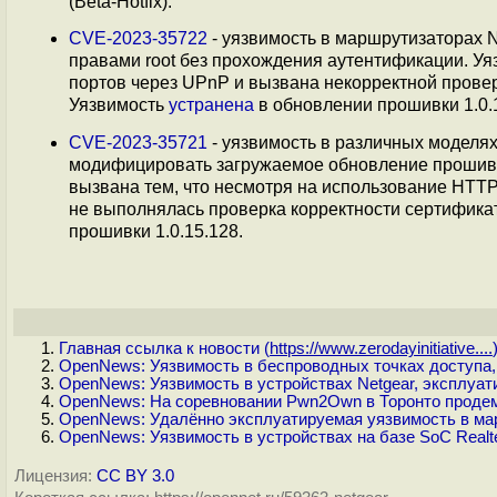
(Beta-Hotfix).
CVE-2023-35722
- уязвимость в маршрутизаторах
правами root без прохождения аутентификации. Уя
портов через UPnP и вызвана некорректной провер
Уязвимость
устранена
в обновлении прошивки 1.0.
CVE-2023-35721
- уязвимость в различных модел
модифицировать загружаемое обновление прошивки
вызвана тем, что несмотря на использование HTTP
не выполнялась проверка корректности сертифик
прошивки 1.0.15.128.
Главная ссылка к новости (
https://www.zerodayinitiative....
OpenNews: Уязвимость в беспроводных точках доступа,
OpenNews: Уязвимость в устройствах Netgear, эксплуат
OpenNews: На соревновании Pwn2Own в Торонто продем
OpenNews: Удалённо эксплуатируемая уязвимость в ма
OpenNews: Уязвимость в устройствах на базе SoC Real
Лицензия:
CC BY 3.0