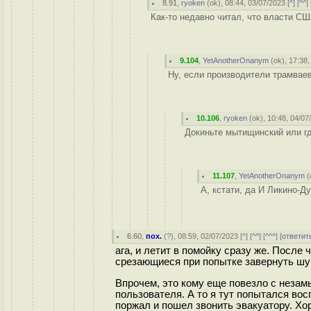
8.91
,
ryoken
(
ok
), 08:44, 03/07/2023 [
^
] [
^^
] 
Как-то недавно читал, что власти С
9.104
,
YetAnotherOnanym
(
ok
), 17:38
Ну, если производители трамваев
10.106
,
ryoken
(
ok
), 10:48, 04/07
Докиньте мытищинский или г
11.107
,
YetAnotherOnanym
(
А, кстати, да И Ликино-Д
6.60
,
пох.
(
?
), 08:59, 02/07/2023 [
^
] [
^^
] [
^^^
] [
ответит
ага, и летит в помойку сразу же. После
срезающиеся при попытке завернуть шу
Впрочем, это кому еще повезло с незамы
пользователя. А то я тут попытался во
поржал и пошел звонить эвакуатору. Хор