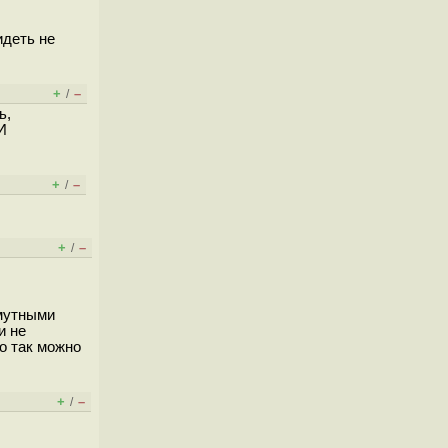
идеть не
+
–
/
ь,
И
+
–
/
+
–
/
 мутными
и не
то так можно
+
–
/