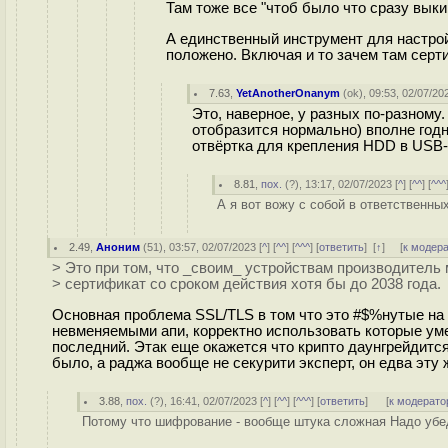
Там тоже все "чтоб было что сразу выки
А единственный инструмент для настрой
положено. Включая и то зачем там серти
7.63
,
YetAnotherOnanym
(
ok
), 09:53, 02/07/20
Это, наверное, у разных по-разному.
отобразится нормально) вполне годн
отвёртка для крепления HDD в USB-
8.81
,
пох.
(
?
), 13:17, 02/07/2023 [
^
] [
^^
] [
^^^
А я вот вожу с собой в ответственных
2.49
,
Аноним
(
51
), 03:57, 02/07/2023 [
^
] [
^^
] [
^^^
] [
ответить
]
[
↑
] [
к модер
> Это при том, что _своим_ устройствам производитель
> сертификат со сроком действия хотя бы до 2038 года.
Основная проблема SSL/TLS в том что это #$%нутые на
невменяемыми апи, корректно использовать которые уме
последний. Этак еще окажется что крипто даунгрейдится
было, а раджа вообще не секурити эксперт, он едва эту ж
3.88
,
пох.
(
?
), 16:41, 02/07/2023 [
^
] [
^^
] [
^^^
] [
ответить
]
[
к модерато
Потому что шифрование - вообще штука сложная Надо убе