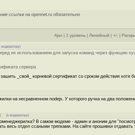
ние ссылки на opennet.ru обязательно
Ajax
|
1 уровень
|
Линейный
|
+/-
|
Раскры
к модератору
]
еред их использованием для запуска команд через функцию sys
тификата сервера
 зашить _свой_ корневой сертификат со сроком действия хотя б
лки на несравненном nodejs. У которого ручка на два положени
ь
]
[
к модератору
]
ерменеджерилка? В самом модеме - админ и аноним для "посмот
гнать весь отдел ссаными тряпками. На сайте прошивки отдавать