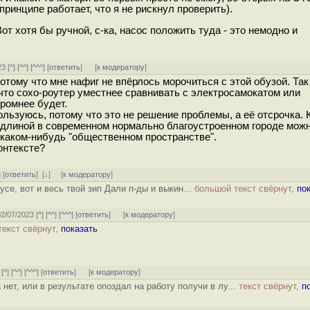
принципе работает, что я не рискнул проверить).
Вот хотя бы ручной, с-ка, насос положить туда - это немодно и
23 [
^
] [
^^
] [
^^^
] [
ответить
]
[
к модератору
]
отому что мне нафиг не впёрлось морочиться с этой обузой. Так
, что сохо-роутер уместнее сравнивать с электросамокатом или
ромнее будет.
ользуюсь, потому что это не решение проблемы, а её отсрочка. К
 длиной в современном нормально благоустроенном городе можн
 каком-нибудь "общественном пространстве".
контексте?
] [
ответить
]
[
↓
] [
к модератору
]
бусе, вот и весь твой зип Дали п-ды и выкин...
большой текст свёрнут,
по
02/07/2023 [
^
] [
^^
] [
^^^
] [
ответить
]
[
к модератору
]
текст свёрнут,
показать
 [
^
] [
^^
] [
^^^
] [
ответить
]
[
к модератору
]
 нет, или в результате опоздал на работу получи в лу...
текст свёрнут,
п