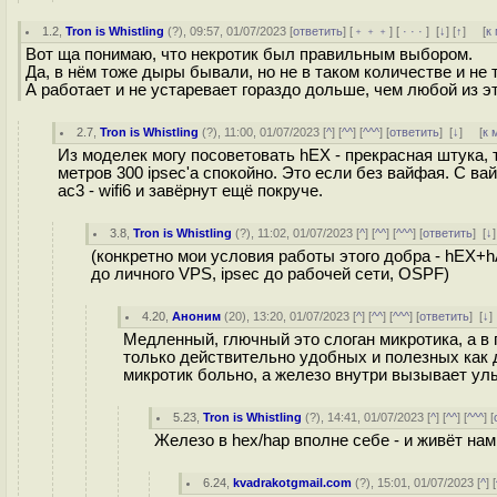
1.2
,
Tron is Whistling
(
?
), 09:57, 01/07/2023 [
ответить
] [
﹢﹢﹢
] [
· · ·
]
[
↓
] [
↑
] [
к
Вот ща понимаю, что некротик был правильным выбором.
Да, в нём тоже дыры бывали, но не в таком количестве и не 
А работает и не устаревает гораздо дольше, чем любой из э
2.7
,
Tron is Whistling
(
?
), 11:00, 01/07/2023 [
^
] [
^^
] [
^^^
] [
ответить
]
[
↓
] [
к 
Из моделек могу посоветовать hEX - прекрасная штука, 
метров 300 ipsec'а спокойно. Это если без вайфая. С ва
ac3 - wifi6 и завёрнут ещё покруче.
3.8
,
Tron is Whistling
(
?
), 11:02, 01/07/2023 [
^
] [
^^
] [
^^^
] [
ответить
]
[
↓
(конкретно мои условия работы этого добра - hEX+h
до личного VPS, ipsec до рабочей сети, OSPF)
4.20
,
Аноним
(
20
), 13:20, 01/07/2023 [
^
] [
^^
] [
^^^
] [
ответить
]
[
↓
Медленный, глючный это слоган микротика, а в 
только действительно удобных и полезных как 
микротик больно, а железо внутри вызывает ул
5.23
,
Tron is Whistling
(
?
), 14:41, 01/07/2023 [
^
] [
^^
] [
^^^
] [
Железо в hex/hap вполне себе - и живёт на
6.24
,
kvadrakotgmail.com
(
?
), 15:01, 01/07/2023 [
^
] [