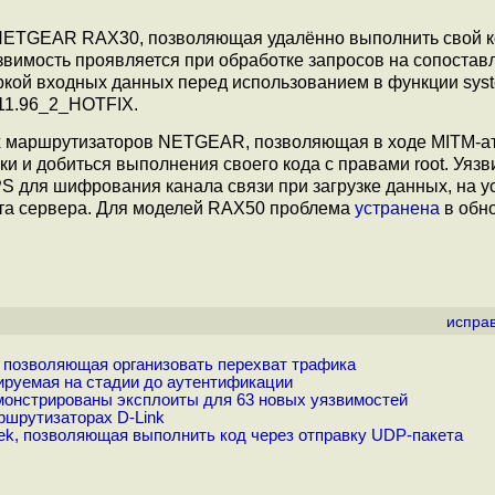
 NETGEAR RAX30, позволяющая удалённо выполнить свой к
звимость проявляется при обработке запросов на сопостав
кой входных данных перед использованием в функции syst
11.96_2_HOTFIX.
ях маршрутизаторов NETGEAR, позволяющая в ходе MITM-а
 и добиться выполнения своего кода с правами root. Уязв
S для шифрования канала связи при загрузке данных, на у
ата сервера. Для моделей RAX50 проблема
устранена
в обн
испра
)
 позволяющая организовать перехват трафика
ируемая на стадии до аутентификации
онстрированы эксплоиты для 63 новых уязвимостей
ршрутизаторах D-Link
tek, позволяющая выполнить код через отправку UDP-пакета