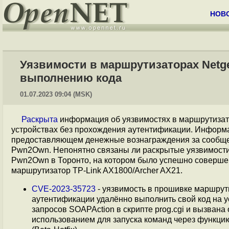
НОВ
Уязвимости в маршрутизаторах Netge
выполнению кода
01.07.2023 09:04 (MSK)
Раскрыта
информация об уязвимостях в маршрутиза
устройствах без прохождения аутентификации. Информаци
предоставляющем денежные вознаграждения за сообще
Pwn2Own. Непонятно связаны ли раскрытые уязвимости
Pwn2Own в Торонто, на котором было успешно соверше
маршрутизатор TP-Link AX1800/Archer AX21.
CVE-2023-35723
- уязвимость в прошивке маршрут
аутентификации удалённо выполнить свой код на у
запросов SOAPAction в скрипте prog.cgi и вызван
использованием для запуска команд через функцию