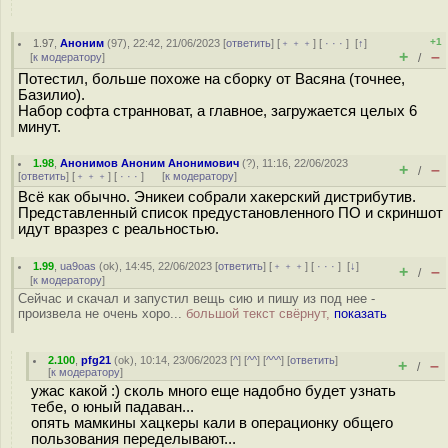
+1
1.97
,
Аноним
(
97
), 22:42, 21/06/2023 [
ответить
] [
﹢﹢﹢
] [
· · ·
]
[
↑
]
+
–
[
к модератору
]
/
Потестил, больше похоже на сборку от Васяна (точнее,
Базилио).
Набор софта странноват, а главное, загружается целых 6
минут.
1.98
,
Анонимов Аноним Анонимович
(
?
), 11:16, 22/06/2023
+
–
/
[
ответить
] [
﹢﹢﹢
] [
· · ·
]
[
к модератору
]
Всё как обычно. Эникеи собрали хакерский дистрибутив.
Представленный список предустановленного ПО и скриншот
идут вразрез с реальностью.
1.99
,
ua9oas
(
ok
), 14:45, 22/06/2023 [
ответить
] [
﹢﹢﹢
] [
· · ·
]
[
↓
]
+
–
/
[
к модератору
]
Сейчас и скачал и запустил вещь сию и пишу из под нее -
произвела не очень хоро...
большой текст свёрнут,
показать
2.100
,
pfg21
(
ok
), 10:14, 23/06/2023 [
^
] [
^^
] [
^^^
] [
ответить
]
+
–
/
[
к модератору
]
ужас какой :) сколь много еще надобно будет узнать
тебе, о юный падаван...
опять мамкины хацкеры кали в операционку общего
пользования переделывают...