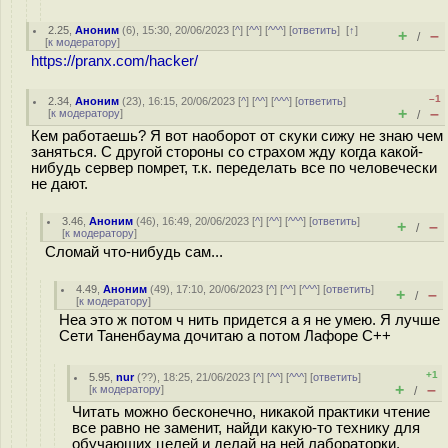
2.25
,
Аноним
(
6
), 15:30, 20/06/2023 [
^
] [
^^
] [
^^^
] [
ответить
]
[
↑
]
+
–
/
[
к модератору
]
https://pranx.com/hacker/
–1
2.34
,
Аноним
(
23
), 16:15, 20/06/2023 [
^
] [
^^
] [
^^^
] [
ответить
]
+
–
[
к модератору
]
/
Кем работаешь? Я вот наоборот от скуки сижу не знаю чем
заняться. С другой стороны со страхом жду когда какой-
нибудь сервер помрет, т.к. переделать все по человечески
не дают.
3.46
,
Аноним
(
46
), 16:49, 20/06/2023 [
^
] [
^^
] [
^^^
] [
ответить
]
+
–
/
[
к модератору
]
Сломай что-нибудь сам...
4.49
,
Аноним
(
49
), 17:10, 20/06/2023 [
^
] [
^^
] [
^^^
] [
ответить
]
+
–
/
[
к модератору
]
Неа это ж потом ч нить придется а я не умею. Я лучше
Сети Таненбаума дочитаю а потом Лафоре С++
+1
5.95
,
nur
(
??
), 18:25, 21/06/2023 [
^
] [
^^
] [
^^^
] [
ответить
]
+
–
[
к модератору
]
/
Читать можно бесконечно, никакой практики чтение
все равно не заменит, найди какую-то технику для
обучающих целей и делай на ней лабораторки,