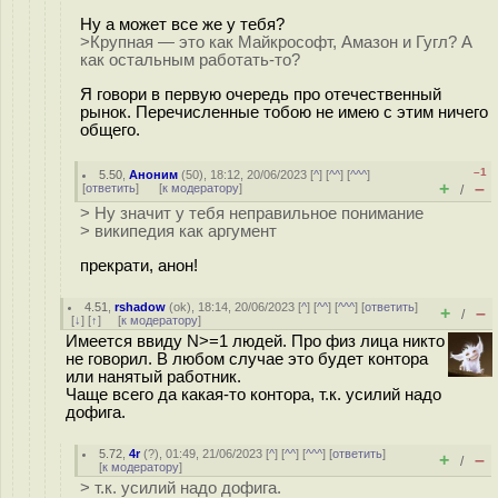
Ну а может все же у тебя?
>Крупная — это как Майкрософт, Амазон и Гугл? А
как остальным работать-то?
Я говори в первую очередь про отечественный
рынок. Перечисленные тобою не имею с этим ничего
общего.
–1
5.50
,
Аноним
(
50
), 18:12, 20/06/2023 [
^
] [
^^
] [
^^^
]
+
–
[
ответить
]
[
к модератору
]
/
> Ну значит у тебя неправильное понимание
> википедия как аргумент
прекрати, анон!
4.51
,
rshadow
(
ok
), 18:14, 20/06/2023 [
^
] [
^^
] [
^^^
] [
ответить
]
+
–
/
[
↓
] [
↑
] [
к модератору
]
Имеется ввиду N>=1 людей. Про физ лица никто
не говорил. В любом случае это будет контора
или нанятый работник.
Чаще всего да какая-то контора, т.к. усилий надо
дофига.
5.72
,
4r
(
?
), 01:49, 21/06/2023 [
^
] [
^^
] [
^^^
] [
ответить
]
+
–
/
[
к модератору
]
> т.к. усилий надо дофига.