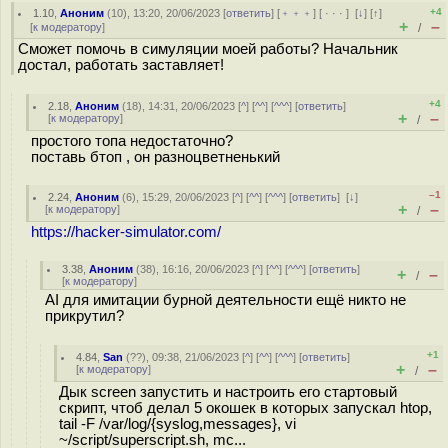
+4
1.10
,
Аноним
(
10
), 13:20, 20/06/2023 [
ответить
] [
﹢﹢﹢
] [
· · ·
]
[
↓
] [
↑
]
+
–
[
к модератору
]
/
Сможет помочь в симуляции моей работы? Начальник
достал, работать заставляет!
+4
2.18
,
Аноним
(
18
), 14:31, 20/06/2023 [
^
] [
^^
] [
^^^
] [
ответить
]
+
–
[
к модератору
]
/
простого топа недостаточно?
поставь бтоп , он разноцветненький
–1
2.24
,
Аноним
(
6
), 15:29, 20/06/2023 [
^
] [
^^
] [
^^^
] [
ответить
]
[
↓
]
+
–
[
к модератору
]
/
https://hacker-simulator.com/
3.38
,
Аноним
(
38
), 16:16, 20/06/2023 [
^
] [
^^
] [
^^^
] [
ответить
]
+
–
/
[
к модератору
]
AI для имитации бурной деятельности ещё никто не
прикрутил?
+1
4.84
,
San
(
??
), 09:38, 21/06/2023 [
^
] [
^^
] [
^^^
] [
ответить
]
+
–
[
к модератору
]
/
Дык screen запустить и настроить его стартовый
скрипт, чтоб делал 5 окошек в которых запускал htop,
tail -F /var/log/{syslog,messages}, vi
~/script/superscript.sh, mc...