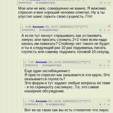
+
–
[
ответить
]
[
к модератору
]
/
Мое или не мое, совершенно не важно. Я вежливо
спросил и мне хороший человек ответил. Ну а ты
упустил шанс скрыть свою сущность. Ггггг
–2
6.44
,
Аноним
(
46
), 16:47, 20/06/2023 [
^
] [
^^
] [
^^^
]
+
–
[
ответить
]
[
к модератору
]
/
А если тут начнут спрашивать как установить
линукс или просить сложить 2+2 тоже всем надо
начать им помогать? Спойлер: нет такого не будет
и ты в следующий раз 10 раз подумаешь писать
глупость или самому подумать головой 10 секунд.
+2
7.47
,
Аноним
(
28
), 16:54, 20/06/2023 [
^
] [
^^
] [
^^^
]
+
–
[
ответить
]
[
к модератору
]
/
Еще один эксгибиционист.
Я просто спросил как называются эти круги. Это
оказывается глупость?
Это форум и тут задают любые вопросы по теме
- я по скриншоту сислинукс. Т.е. это самое
кошерное обсуждение.
+1
7.53
,
Аноним
(
53
), 18:20, 20/06/2023 [
^
] [
^^
] [
^^^
]
+
–
[
ответить
]
[
↓
] [
к модератору
]
/
Вот из-за таких как вы есть стеоеотип что лиукс