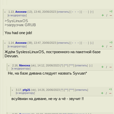
+2
1.13
,
Аноним
(
13
), 13:40, 20/06/2023 [
ответить
] [
﹢﹢﹢
] [
· · ·
]
[
↑
]
+
–
[
к модератору
]
/
>SysLinuxOS
>загрузчик GRUB
You had one job!
+3
1.14
,
Аноним
(
38
), 13:47, 20/06/2023 [
ответить
] [
﹢﹢﹢
] [
· · ·
]
[
↓
]
+
–
[
к модератору
]
/
Ждём SyslessLinuxOS, построенного на пакетной базе
Devuan.
2.16
,
Минона
(
ok
), 14:12, 20/06/2023 [
^
] [
^^
] [
^^^
] [
ответить
]
[
↓
]
+
–
/
[
к модератору
]
Не, на базе дивана следует назвать Syvuan*
+1
3.17
,
pfg21
(
ok
), 14:26, 20/06/2023 [
^
] [
^^
] [
^^^
] [
ответить
]
+
–
[
к модератору
]
/
всуйвиан на диване, не ну а чё - звучит !!