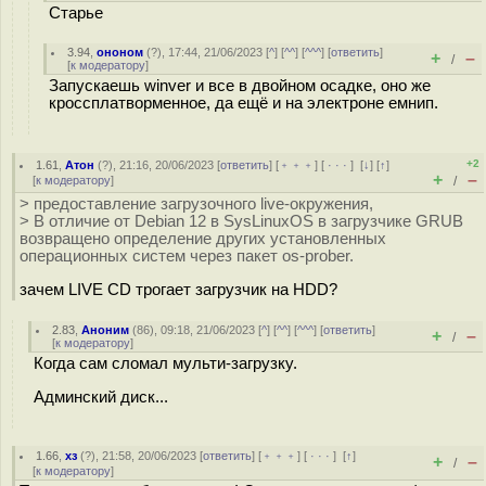
Старье
3.94
,
ононом
(
?
), 17:44, 21/06/2023 [
^
] [
^^
] [
^^^
] [
ответить
]
+
–
/
[
к модератору
]
Запускаешь winver и все в двойном осадке, оно же
кроссплатворменное, да ещё и на электроне емнип.
+2
1.61
,
Атон
(
?
), 21:16, 20/06/2023 [
ответить
] [
﹢﹢﹢
] [
· · ·
]
[
↓
] [
↑
]
+
–
[
к модератору
]
/
> предоставление загрузочного live-окружения,
> В отличие от Debian 12 в SysLinuxOS в загрузчике GRUB
возвращено определение других установленных
операционных систем через пакет os-prober.
зачем LIVE CD трогает загрузчик на HDD?
2.83
,
Аноним
(
86
), 09:18, 21/06/2023 [
^
] [
^^
] [
^^^
] [
ответить
]
+
–
/
[
к модератору
]
Когда сам сломал мульти-загрузку.
Админский диск...
1.66
,
хз
(
?
), 21:58, 20/06/2023 [
ответить
] [
﹢﹢﹢
] [
· · ·
]
[
↑
]
+
–
/
[
к модератору
]