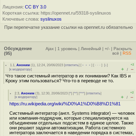
Лицензия:
CC BY 3.0
Короткая ссылка: https://opennet.ru/59318-syslinuxos
Ключевые слова:
syslinuxos
При перепечатке указание ссылки на opennet.ru обязательно
Обсуждение
Ajax
|
1 уровень
|
Линейный
|
+/-
|
Раскрыть
(95)
всё
|
RSS
+2
1.1
,
Аноним
(
1
), 12:24, 20/06/2023 [
ответить
] [
﹢﹢﹢
] [
· · ·
]
[
↓
]
+
–
[
к модератору
]
/
Что такое системный интегратор в их понимании? Как IBS и
Кроку этим пользоваться? Что-то в переводе не то.
+2
2.3
,
Аноним
(
3
), 12:30, 20/06/2023 [
^
] [
^^
] [
^^^
] [
ответить
]
+
–
[
к модератору
]
/
https://ru.wikipedia.org/wiki/%D0%A1%D0%B8%D1%81
Системный интегратор (англ. Systems integrator) — человек
или компания-подрядчик, которые специализируются на
объединении отдельных подсистем в единое целое. Также
они решают задачи автоматизации. Работа системного
интегратора заключается в наведении порядка в системах,