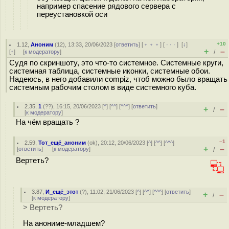
например спасение рядового сервера с
переустановкой оси
+10
1.12
,
Аноним
(
12
), 13:33, 20/06/2023 [
ответить
] [
﹢﹢﹢
] [
· · ·
]
[
↓
]
+
–
[
↑
] [
к модератору
]
/
Судя по скриншоту, это что-то системное. Системные круги,
системная таблица, системные иконки, системные обои.
Надеюсь, в него добавили compiz, чтоб можно было вращать
системным рабочим столом в виде системного куба.
2.35
,
1
(
??
), 16:15, 20/06/2023 [
^
] [
^^
] [
^^^
] [
ответить
]
+
–
/
[
к модератору
]
На чём вращать ?
–1
2.59
,
Тот_ещё_аноним
(
ok
), 20:12, 20/06/2023 [
^
] [
^^
] [
^^^
]
+
–
[
ответить
]
[
к модератору
]
/
Вертеть?
3.87
,
И_ещё_этот
(
?
), 11:02, 21/06/2023 [
^
] [
^^
] [
^^^
] [
ответить
]
+
–
/
[
к модератору
]
> Вертеть?
На анониме-младшем?