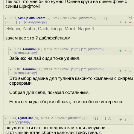
Так вот что мне было нужно ! Синие круги на синем фоне с
синим шрифтом!
+1
1.67
,
Sw00p aka Jerom
(
?
), 22:33, 20/06/2023 [
ответить
] [
﹢﹢﹢
]
+
–
[
· · ·
]
[
↓
] [
к модератору
]
/
>Munin, Zabbix, Cacti, Icinga, Monit, Nagios4
зачем все это ? даблфейспалм
2.73
,
Аноним
(
49
), 07:07, 21/06/2023 [
^
] [
^^
] [
^^^
] [
ответить
]
+
–
/
[
к модератору
]
Забьикс на лай сиди тоже удивил.
2.81
,
Аноним
(
86
), 09:14, 21/06/2023 [
^
] [
^^
] [
^^^
] [
ответить
]
+
–
/
[
к модератору
]
Это выбор админа для тулинга какой-то компании с онпрем
серверами.
Собрал для себя, показал остальным.
Если нет кода сборки образа, то и особо не интересно.
1.74
,
Cyber100
(
ok
), 07:41, 21/06/2023 [
ответить
] [
﹢﹢﹢
] [
· · ·
]
[
↑
]
+
–
/
[
к модератору
]
ох уж вот эти все последователи кали линуксов...
стотыщьпицотая сборка кало-дистрибутива, с