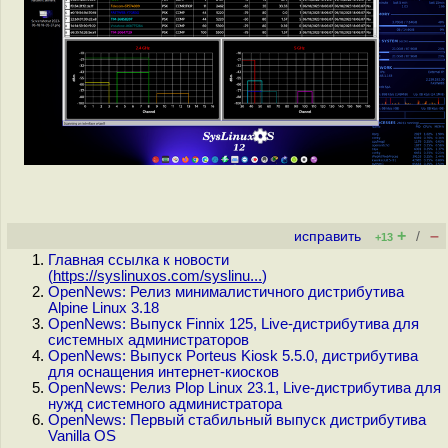
+
–
исправить
/
+13
Главная ссылка к новости
(
https://syslinuxos.com/syslinu...
)
OpenNews: Релиз минималистичного дистрибутива
Alpine Linux 3.18
OpenNews: Выпуск Finnix 125, Live-дистрибутива для
системных администраторов
OpenNews: Выпуск Porteus Kiosk 5.5.0, дистрибутива
для оснащения интернет-киосков
OpenNews: Релиз Plop Linux 23.1, Live-дистрибутива для
нужд системного администратора
OpenNews: Первый стабильный выпуск дистрибутива
Vanilla OS