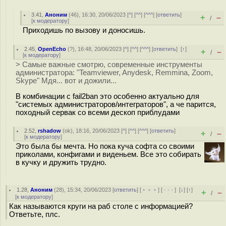
3.41
,
Аноним
(
46
), 16:30, 20/06/2023 [
^
] [
^^
] [
^^^
] [
ответить
]
+
–
/
[
к модератору
]
Приходишь по вызову и доносишь.
2.45
,
OpenEcho
(
?
), 16:48, 20/06/2023 [
^
] [
^^
] [
^^^
] [
ответить
]
[
↑
]
+
–
/
[
к модератору
]
> Самые важные смотрю, современные инструменты
администратора: "Teamviewer, Anydesk, Remmina, Zoom,
Skype" Мдя... вот и дожили...
В комбинации с fail2ban это особенно актуально для
"системых администраторов/интеграторов", а че парится,
походный сервак со всеми дескоп приблудами
2.52
,
rshadow
(
ok
), 18:16, 20/06/2023 [
^
] [
^^
] [
^^^
] [
ответить
]
+
–
/
[
к модератору
]
Это была бы мечта. Но пока куча софта со своими
приколами, конфигами и виденьем. Все это собирать
в кучку и дружить трудно.
1.28
,
Аноним
(
28
), 15:34, 20/06/2023 [
ответить
] [
﹢﹢﹢
] [
· · ·
]
[
↓
] [
↑
]
+
–
/
[
к модератору
]
Как называются круги на раб столе с информацией?
Ответьте, плс.