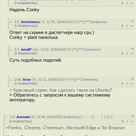
+
–
[
к модератору
]
/
Надень Conky
+1
2.5
,
Anonimous
(
?
), 12:35, 20/06/2023 [
^
] [
^^
] [
^^^
] [
ответить
]
+
–
[
к модератору
]
/
Ответ на скрине в диспетчере нагр cpu )
Conky + plant панелька
+9
2.7
,
mos87
(
ok
), 12:53, 20/06/2023 [
^
] [
^^
] [
^^^
] [
ответить
]
+
–
[
к модератору
]
/
Суть подобных поделий.
+5
2.60
,
Атон
(
?
), 21:12, 20/06/2023 [
^
] [
^^
] [
^^^
] [
ответить
]
+
–
[
к модератору
]
/
> Красивый скрин. Как сделать такое на Ubuntu?
> Обратитесь с запросом к вашему системному
интегратору.
+3
1.6
,
Аноним
(
6
), 12:48, 20/06/2023 [
ответить
] [
﹢﹢﹢
] [
· · ·
]
[
↓
] [
↑
]
+
–
[
к модератору
]
/
>Firefox, Chrome, Chromium, Microsoft Edge и Tor Browser