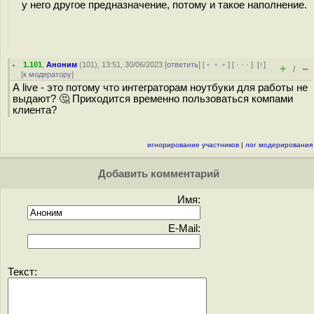
у него другое предназначение, потому и такое наполнение.
1.101
,
Аноним
(
101
), 13:51, 30/06/2023 [
ответить
] [
﹢﹢﹢
] [
· · ·
]
[
↑
]
+
–
/
[
к модератору
]
А live - это потому что интеграторам ноутбуки для работы не
выдают? 🤔 Приходится временно пользоваться компами
клиента?
игнорирование участников
|
лог модерирования
Добавить комментарий
Имя:
E-Mail:
Текст: