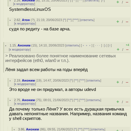
2.26
,
Аноним
(
6
), 15:32, 20/06/2023 [
^
] [
^^
] [
^^^
] [
ответить
]
[
↑
]
+
–
/
[
к модератору
]
SystemdlessLinuxOS
2.62
,
Атон
(
?
), 21:19, 20/06/2023 [
^
] [
^^
] [
^^^
] [
ответить
]
+
–
/
[
к модератору
]
судя по редиту - на базе арча.
+4
1.15
,
Аноним
(
15
), 14:10, 20/06/2023 [
ответить
] [
﹢﹢﹢
] [
· · ·
]
[
↓
] [
↑
]
+
–
[
к модератору
]
/
> Реализовано более понятное наименование сетевых
интерфейсов (eth0, wlan0 и т.п.).
Лёня задал всем работы на годы вперёд
2.19
,
Аноним
(
19
), 14:47, 20/06/2023 [
^
] [
^^
] [
^^^
] [
ответить
]
+
–
/
[
к модератору
]
Это вроде не он придумал, а авторы udevd
2.75
,
Аноним
(
75
), 08:01, 21/06/2023 [
^
] [
^^
] [
^^^
] [
ответить
]
+
–
/
[
к модератору
]
Да почему только Лёня? У всех есть дурацкая привычка
давать непонятные названия. Например, названия команд
у shell скриптов.
3.86
,
Аноним
(
86
), 09:55, 21/06/2023 [
^
] [
^^
] [
^^^
] [
ответить
]
+
–