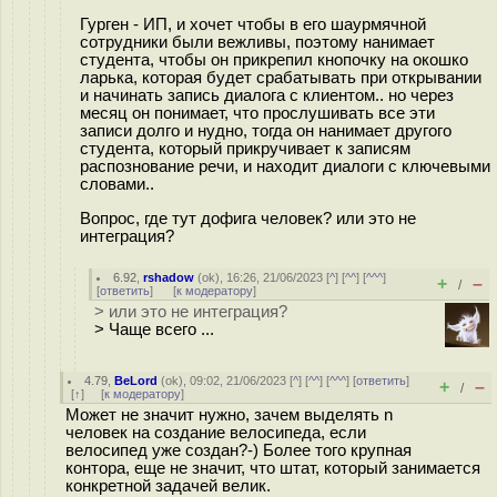
Гурген - ИП, и хочет чтобы в его шаурмячной
сотрудники были вежливы, поэтому нанимает
студента, чтобы он прикрепил кнопочку на окошко
ларька, которая будет срабатывать при открывании
и начинать запись диалога с клиентом.. но через
месяц он понимает, что прослушивать все эти
записи долго и нудно, тогда он нанимает другого
студента, который прикручивает к записям
распознование речи, и находит диалоги с ключевыми
словами..
Вопрос, где тут дофига человек? или это не
интеграция?
6.92
,
rshadow
(
ok
), 16:26, 21/06/2023 [
^
] [
^^
] [
^^^
]
+
–
/
[
ответить
]
[
к модератору
]
> или это не интеграция?
> Чаще всего ...
4.79
,
BeLord
(
ok
), 09:02, 21/06/2023 [
^
] [
^^
] [
^^^
] [
ответить
]
+
–
/
[
↑
] [
к модератору
]
Может не значит нужно, зачем выделять n
человек на создание велосипеда, если
велосипед уже создан?-) Более того крупная
контора, еще не значит, что штат, который занимается
конкретной задачей велик.