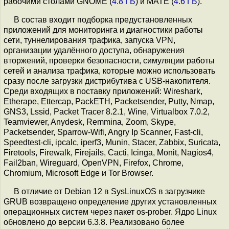
рабочими столами GNOME (
4.8 ГБ
) и MATE (
4.6 ГБ
).
В состав входит подборка предустановленных
приложений для мониторинга и диагностики работы
сети, туннелирования трафика, запуска VPN,
организации удалённого доступа, обнаружения
вторжений, проверки безопасности, симуляции работы
сетей и анализа трафика, которые можно использовать
сразу после загрузки дистрибутива с USB-накопителя.
Среди входящих в поставку приложений: Wireshark,
Etherape, Ettercap, PackETH, Packetsender, Putty, Nmap,
GNS3, Lssid, Packet Tracer 8.2.1, Wine, Virtualbox 7.0.2,
Teamviewer, Anydesk, Remmina, Zoom, Skype,
Packetsender, Sparrow-Wifi, Angry Ip Scanner, Fast-cli,
Speedtest-cli, ipcalc, iperf3, Munin, Stacer, Zabbix, Suricata,
Firetools, Firewalk, Firejails, Cacti, Icinga, Monit, Nagios4,
Fail2ban, Wireguard, OpenVPN, Firefox, Chrome,
Chromium, Microsoft Edge и Tor Browser.
В отличие от Debian 12 в SysLinuxOS в загрузчике
GRUB возвращено определение других установленных
операционных систем через пакет os-prober. Ядро Linux
обновлено до версии 6.3.8. Реализовано более