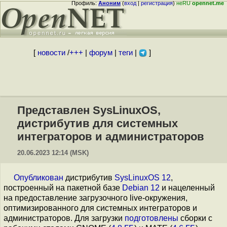
Профиль:
Аноним
(
вход
|
регистрация
)
неRU
opennet.me
[
новости
/
+++
|
форум
|
теги
|
]
Представлен SysLinuxOS,
дистрибутив для системных
интеграторов и администраторов
20.06.2023 12:14 (MSK)
Опубликован
дистрибутив
SysLinuxOS 12
,
построенный на пакетной базе
Debian 12
и нацеленный
на предоставление загрузочного live-окружения,
оптимизированного для системных интеграторов и
администраторов. Для загрузки
подготовлены
сборки с