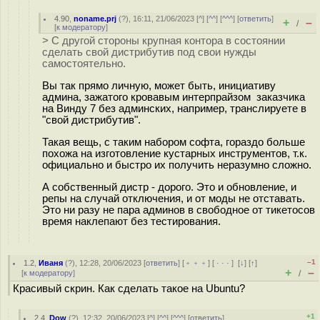
4.90
,
noname.prj
(
?
), 16:11, 21/06/2023 [
^
] [
^^
] [
^^^
] [
ответить
]
+
–
/
[
к модератору
]
> С другой стороны крупная контора в состоянии
сделать свой дистрибутив под свои нужды
самостоятельно.
Вы так прямо личную, может быть, инициативу
админа, зажатого кровавым интерпрайзом заказчика
на Винду 7 без админских, например, транслируете в
"свой дистрибутив".
Такая вещь, с таким набором софта, гораздо больше
похожа на изготовление кустарных инструментов, т.к.
официально и быстро их получить неразумно сложно.
А собственный дистр - дорого. Это и обновление, и
репы на случай отключения, и от моды не отставать.
Это ни разу не пара админов в свободное от тикетосов
время наклепают без тестирования.
–1
1.2
,
Иваня
(
?
), 12:28, 20/06/2023 [
ответить
] [
﹢﹢﹢
] [
· · ·
]
[
↓
] [
↑
]
+
–
[
к модератору
]
/
Красивый скрин. Как сделать такое на Ubuntu?
+1
2.4
,
Dow
(
?
), 12:32, 20/06/2023 [
^
] [
^^
] [
^^^
] [
ответить
]