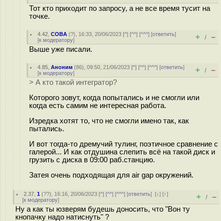
Тот кто приходит по запросу, а не все время тусит на
точке.
4.42
,
COBA
(
?
), 16:33, 20/06/2023 [
^
] [
^^
] [
^^^
] [
ответить
]
+
–
/
[
к модератору
]
Выше уже писали.
4.85
,
Аноним
(
86
), 09:50, 21/06/2023 [
^
] [
^^
] [
^^^
] [
ответить
]
+
–
/
[
к модератору
]
> А кто такой интегратор?
Которого зовут, когда попытались и не смогли или
когда есть самим не интересная работа.
Изредка хотят то, что не смогли имено так, как
пытались.
И вот тогда-то дремучий тулинг, поэтичное сравнение с
галерой... И как отдушина слепить всё на такой диск и
грузить с диска в 09:00 раб.станцию.
Затея очень подходящая для air gap окружений.
2.37
,
1
(
??
), 16:16, 20/06/2023 [
^
] [
^^
] [
^^^
] [
ответить
]
[
↓
] [
↑
]
+
–
/
[
к модератору
]
Ну а как ты юзверям будешь доносить, что "Вон ту
кнопачку надо натиснуть" ?