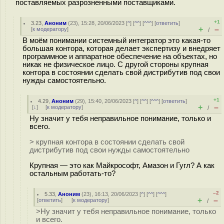
поставляемых разрозненными поставщиками.
+1
3.23
,
Аноним
(
23
), 15:28, 20/06/2023 [
^
] [
^^
] [
^^^
] [
ответить
]
+
–
[
к модератору
]
/
В моём понимании системный интегратор это какая-то
большая контора, которая делает экспертизу и внедряет
программное и аппаратное обеспечение на объектах, но
никак не физическое лицо. С другой стороны крупная
контора в состоянии сделать свой дистрибутив под свои
нужды самостоятельно.
+1
4.29
,
Аноним
(
29
), 15:40, 20/06/2023 [
^
] [
^^
] [
^^^
] [
ответить
]
+
–
[
↓
] [
к модератору
]
/
Ну значит у тебя неправильное понимание, только и
всего.
> крупная контора в состоянии сделать свой
дистрибутив под свои нужды самостоятельно
Крупная — это как Майкрософт, Амазон и Гугл? А как
остальным работать-то?
–2
5.33
,
Аноним
(
23
), 16:13, 20/06/2023 [
^
] [
^^
] [
^^^
]
+
–
[
ответить
]
[
к модератору
]
/
>Ну значит у тебя неправильное понимание, только
и всего.