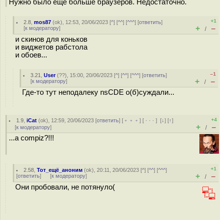
Нужно было еще больше браузеров. Недостаточно.
+1
2.8
,
mos87
(
ok
), 12:53, 20/06/2023 [
^
] [
^^
] [
^^^
] [
ответить
]
+
–
[
к модератору
]
/
и скинов для коньков
и виджетов рабстола
и обоев...
–1
3.21
,
User
(
??
), 15:00, 20/06/2023 [
^
] [
^^
] [
^^^
] [
ответить
]
+
–
[
к модератору
]
/
Где-то тут неподалеку nsCDE о(б)суждали...
+4
1.9
,
iCat
(
ok
), 12:59, 20/06/2023 [
ответить
] [
﹢﹢﹢
] [
· · ·
]
[
↓
] [
↑
]
+
–
[
к модератору
]
/
...а compiz?!!!
+1
2.58
,
Тот_ещё_аноним
(
ok
), 20:11, 20/06/2023 [
^
] [
^^
] [
^^^
]
+
–
[
ответить
]
[
к модератору
]
/
Они пробовали, не потянуло(