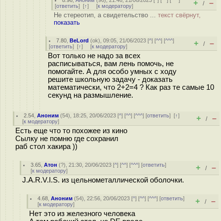
8.96
,
Аноним
(
96
), 21:46, 21/06/2023 [
^
] [
^^
] [
^^^
]
+
–
/
[
ответить
]
[
↑
] [
к модератору
]
Не стереотип, а свидетельство ...
текст свёрнут,
показать
7.80
,
BeLord
(
ok
), 09:05, 21/06/2023 [
^
] [
^^
] [
^^^
]
+
–
/
[
ответить
]
[
↑
] [
к модератору
]
Вот только не надо за всех
расписываться, вам лень помочь, не
помогайте. А для особо умных с ходу
решите школьную задачу - доказать
математически, что 2+2=4 ? Как раз те самые 10
секунд на размышление.
2.54
,
Аноним
(
54
), 18:25, 20/06/2023 [
^
] [
^^
] [
^^^
] [
ответить
]
[
↑
]
+
–
/
[
к модератору
]
Есть еще что то похожее из кино
Сылку не помню где сохранил
раб стол хакира ))
3.65
,
Атон
(
?
), 21:30, 20/06/2023 [
^
] [
^^
] [
^^^
] [
ответить
]
+
–
/
[
к модератору
]
J.A.R.V.I.S. из цельнометаллической оболочки.
4.68
,
Аноним
(
54
), 22:56, 20/06/2023 [
^
] [
^^
] [
^^^
] [
ответить
]
+
–
/
[
к модератору
]
Нет это из железного человека