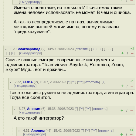
/
[
к модератору
]
Имена-то понятные, но только в ИТ системах такие
имена человек использовать не может. В чём и ошибка.
А так-то неопределяемые на глаз, вычислимые
методами высшей магии имена, почему и названы
"предсказуемые".
+1
1.20
,
слакваровод
(
?
), 14:50, 20/06/2023 [
ответить
] [
﹢﹢﹢
] [
· · ·
]
+
–
[
↓
] [
↑
] [
к модератору
]
/
Самые важные смотрю, современные инструменты
администратора: "Teamviewer, Anydesk, Remmina, Zoom,
Skype" Мдя... вот и дожили...
+1
2.22
,
COBA
(
?
), 15:07, 20/06/2023 [
^
] [
^^
] [
^^^
] [
ответить
]
[
↓
]
+
–
[
к модератору
]
/
Так это же инструменты не администратора, а интегратора.
Тогда все сходится.
3.27
,
Аноним
(
6
), 15:33, 20/06/2023 [
^
] [
^^
] [
^^^
] [
ответить
]
+
–
/
[
к модератору
]
А кто такой интегратор?
+1
4.31
,
Аноним
(
46
), 15:42, 20/06/2023 [
^
] [
^^
] [
^^^
] [
ответить
]
+
–
[
к модератору
]
/