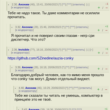
–1
2.30
,
Аноним
(
46
), 15:41, 20/06/2023 [
^
] [
^^
] [
^^^
] [
ответить
]
[
↓
]
+
–
[
к модератору
]
/
Тебе не надо такое. Ты даже комментарии не осилили
прочитать.
+3
3.32
,
Аноним
(
28
), 15:46, 20/06/2023 [
^
] [
^^
] [
^^^
] [
ответить
]
+
–
[
к модератору
]
/
Я прочитал и не поверил своим глазам - негр сри
диспетчер. Что это?
+1
2.36
,
Invisible
(
??
), 16:16, 20/06/2023 [
^
] [
^^
] [
^^^
] [
ответить
]
[
↓
] [
↑
]
+
–
[
к модератору
]
/
https://github.com/SZinedine/auzia-conky
3.39
,
Аноним
(
28
), 16:18, 20/06/2023 [
^
] [
^^
] [
^^^
] [
ответить
]
+
–
/
[
к модератору
]
Благодарю,добрый человек, как-то мимо меня прошло
что conky так могут. Думал отдельный виджет.
4.40
,
Аноним
(
46
), 16:29, 20/06/2023 [
^
] [
^^
] [
^^^
] [
ответить
]
+
–
/
[
к модератору
]
Тебе же сказали ты читать не умеешь, компьютер в
принципе это не твоё.
+1
5.43
,
Аноним
(
28
), 16:36, 20/06/2023 [
^
] [
^^
] [
^^^
]