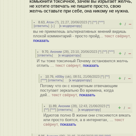
комьюнити токсичное, зачем вы изрыгает желчь,
не хотите отвечать не пишите просто, свою
желчь оставьте при себе, она никому не нужна.
8.63
,
Атон
(
?
), 21:27, 20/06/2023 [
^
] [
^^
] [
^^^
]
+
–
/
[
ответить
]
[
↓
] [
к модератору
]
вы не приемлешь альтернативных мнений видишь
плохой комментарий - просто пройд...
текст свёрнут,
показать
9.70
,
Аноним
(
28
), 23:10, 20/06/2023 [
^
] [
^^
] [
^^^
]
+
–
/
[
ответить
]
[
к модератору
]
И ты тоже токсичный Почему остановился желчь
отлить ...
текст свёрнут,
показать
10.76
,
n00by
(
ok
), 08:51, 21/06/2023 [
^
] [
^^
]
+
–
/
[
^^^
] [
ответить
]
[
к модератору
]
Потому что он с конкретным отвечающим
поступает зеркально Во времена, когда
дей...
текст свёрнут,
показать
11.89
,
Аноним
(
28
), 12:43, 21/06/2023 [
^
]
+
–
/
[
^^
] [
^^^
] [
ответить
]
[
к модератору
]
Идиотов полно В жизни они стесняются вякать
или просто боятся, а в интернетах, ...
текст
свёрнут,
показать