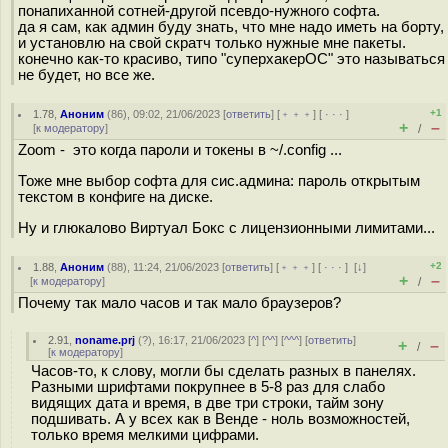
понапиханной сотней-другой псевдо-нужного софта.
да я сам, как админ буду знать, что мне надо иметь на борту,
и установлю на свой скратч только нужные мне пакеты.
конечно как-то красиво, типо "суперхакерОС" это называться
не будет, но все же.
+1
1.78
,
Аноним
(
86
), 09:02, 21/06/2023 [
ответить
] [
﹢﹢﹢
] [
· · ·
]
+
–
[
к модератору
]
/
Zoom - это когда пароли и токены в ~/.config ...
Тоже мне выбор софта для сис.админа: пароль открытым
текстом в конфиге на диске.
Ну и глюкалово Виртуал Бокс с лицензионными лимитами...
+2
1.88
,
Аноним
(
88
), 11:24, 21/06/2023 [
ответить
] [
﹢﹢﹢
] [
· · ·
]
[
↓
]
+
–
[
к модератору
]
/
Почему так мало часов и так мало браузеров?
2.91
,
noname.prj
(
?
), 16:17, 21/06/2023 [
^
] [
^^
] [
^^^
] [
ответить
]
+
–
/
[
к модератору
]
Часов-то, к слову, могли бы сделать разных в панелях.
Разными шрифтами покрупнее в 5-8 раз для слабо
видящих дата и время, в две три строки, тайм зону
подшивать. А у всех как в Венде - ноль возможностей,
только время мелкими цифрами.