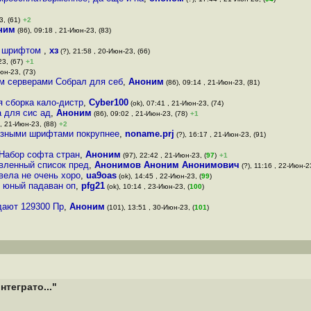
3, (61)
+2
ним
(86), 09:18 , 21-Июн-23, (83)
им шрифтом
,
хз
(?), 21:58 , 20-Июн-23, (66)
3, (67)
+1
юн-23, (73)
ем серверами Собрал для себ
,
Аноним
(86), 09:14 , 21-Июн-23, (81)
я сборка кало-дистр
,
Cyber100
(ok), 07:41 , 21-Июн-23, (74)
а для сис ад
,
Аноним
(86), 09:02 , 21-Июн-23, (78)
+1
 , 21-Июн-23, (88)
+2
Разными шрифтами покрупнее
,
noname.prj
(?), 16:17 , 21-Июн-23, (91)
 Набор софта стран
,
Аноним
(97), 22:42 , 21-Июн-23, (
97
)
+1
авленный список пред
,
Анонимов Аноним Анонимович
(?), 11:16 , 22-Июн-23
вела не очень хоро
,
ua9oas
(ok), 14:45 , 22-Июн-23, (
99
)
о юный падаван оп
,
pfg21
(ok), 10:14 , 23-Июн-23, (
100
)
ыдают 129300 Пр
,
Аноним
(101), 13:51 , 30-Июн-23, (
101
)
теграто..."