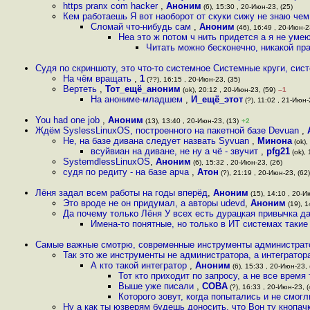
https pranx com hacker
,
Аноним
(6), 15:30 , 20-Июн-23, (25)
Кем работаешь Я вот наоборот от скуки сижу не знаю чем
Сломай что-нибудь сам
,
Аноним
(46), 16:49 , 20-Июн-2
Неа это ж потом ч нить придется а я не ум
Читать можно бесконечно, никакой пра
Судя по скриншоту, это что-то системное Системные круги, сист
На чём вращать
,
1
(??), 16:15 , 20-Июн-23, (35)
Вертеть
,
Тот_ещё_аноним
(ok), 20:12 , 20-Июн-23, (59)
–1
На анониме-младшем
,
И_ещё_этот
(?), 11:02 , 21-Июн-
You had one job
,
Аноним
(13), 13:40 , 20-Июн-23, (13)
+2
Ждём SyslessLinuxOS, построенного на пакетной базе Devuan
,
Не, на базе дивана следует назвать Syvuan
,
Минона
(ok),
всуйвиан на диване, не ну а чё - звучит
,
pfg21
(ok), 
SystemdlessLinuxOS
,
Аноним
(6), 15:32 , 20-Июн-23, (26)
судя по редиту - на базе арча
,
Атон
(?), 21:19 , 20-Июн-23, (62)
Лёня задал всем работы на годы вперёд
,
Аноним
(15), 14:10 , 20-И
Это вроде не он придумал, а авторы udevd
,
Аноним
(19), 1
Да почему только Лёня У всех есть дурацкая привычка д
Имена-то понятные, но только в ИТ системах такие
Самые важные смотрю, современные инструменты администрато
Так это же инструменты не администратора, а интегратор
А кто такой интегратор
,
Аноним
(6), 15:33 , 20-Июн-23, 
Тот кто приходит по запросу, а не все время
Выше уже писали
,
COBA
(?), 16:33 , 20-Июн-23, (
Которого зовут, когда попытались и не смог
Ну а как ты юзверям будешь доносить, что Вон ту кнопач