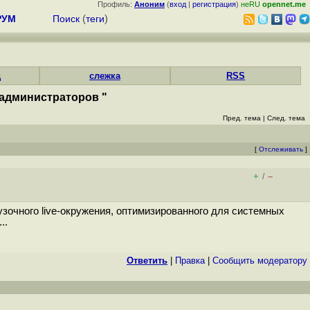
Профиль:
Аноним
(
вход
|
регистрация
)
неRU
opennet.me
РУМ
Поиск
(
теги
)
д
слежка
RSS
 администраторов "
Пред. тема
|
След. тема
[
Отслеживать
]
+
–
/
зочного live-окружения, оптимизированного для системных
..
Ответить
|
Правка
|
Cообщить модератору