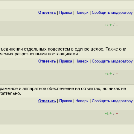
Ответить
|
Правка
|
Наверх
|
Cообщить модератору
+
–
/
+2
объединении отдельных подсистем в единое целое. Также они
вляемых разрозненными поставщиками.
Ответить
|
Правка
|
Наверх
|
Cообщить модератору
+
–
/
+1
раммное и аппаратное обеспечение на объектах, но никак не
тоятельно.
Ответить
|
Правка
|
Наверх
|
Cообщить модератору
+
–
/
+1