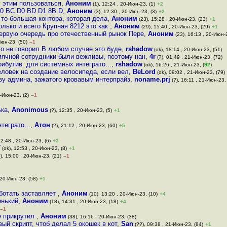
у этим пользоваться
,
Аноним
(1), 12:24 , 20-Июн-23, (1)
+2
 D0 BC D0 BD D1 8B D
,
Аноним
(3), 12:30 , 20-Июн-23, (3)
+2
-то большая контора, которая дела
,
Аноним
(23), 15:28 , 20-Июн-23, (23)
+1
олько и всего Крупная 8212 это как
,
Аноним
(29), 15:40 , 20-Июн-23, (29)
+1
 первую очередь про отечественный рынок Пере
,
Аноним
(23), 16:13 , 20-Июн-2
Июн-23, (50)
–1
о не говорил В любом случае это буде
,
rshadow
(ok), 18:14 , 20-Июн-23, (51)
рмячной сотрудники были вежливы, поэтому нан
,
4r
(?), 01:49 , 21-Июн-23, (72)
ибутив для системных интеграто...
,
rshadow
(ok), 16:26 , 21-Июн-23, (
92
)
еловек на создание велосипеда, если вел
,
BeLord
(ok), 09:02 , 21-Июн-23, (79)
ву админа, зажатого кровавым интерпрайз
,
noname.prj
(?), 16:11 , 21-Июн-23,
0-Июн-23, (2)
–1
ька
,
Anonimous
(?), 12:35 , 20-Июн-23, (5)
+1
еграто...
,
Атон
(?), 21:12 , 20-Июн-23, (60)
+5
12:48 , 20-Июн-23, (6)
+3
7
(ok), 12:53 , 20-Июн-23, (8)
+1
), 15:00 , 20-Июн-23, (21)
–1
 20-Июн-23, (58)
+1
ботать заставляет
,
Аноним
(10), 13:20 , 20-Июн-23, (10)
+4
енький
,
Аноним
(18), 14:31 , 20-Июн-23, (18)
+4
–1
е прикрутил
,
Аноним
(38), 16:16 , 20-Июн-23, (38)
вый скрипт, чтоб делал 5 окошек в кот
,
San
(??), 09:38 , 21-Июн-23, (84)
+1