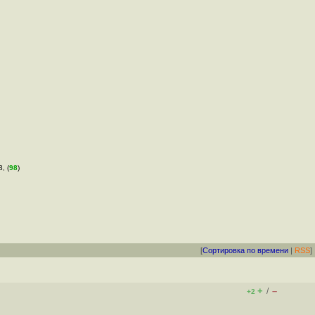
, (
98
)
[
Сортировка по времени
|
RSS
]
+
–
/
+2