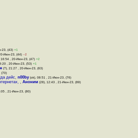
-23, (43)
+1
20-Июн-23, (44)
–2
 16:54 , 20-Июн-23, (47)
+2
8:20 , 20-Июн-23, (53)
+1
н
(?), 21:27 , 20-Июн-23, (63)
 (70)
гда дейс
,
n00by
(ok), 08:51 , 21-Июн-23, (76)
нтернетах,
,
Аноним
(28), 12:43 , 21-Июн-23, (89)
:05 , 21-Июн-23, (80)