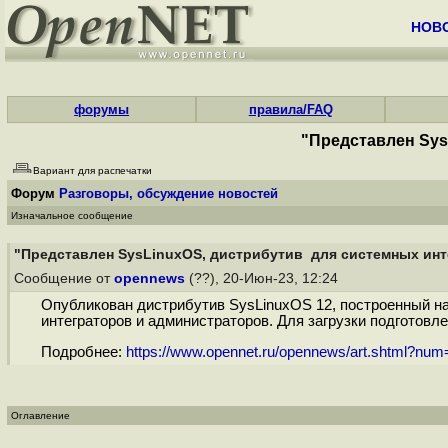
НОВ
форумы
правила/FAQ
"Представлен Sys
Вариант для распечатки
Форум
Разговоры, обсуждение новостей
Изначальное сообщение
"Представлен SysLinuxOS, дистрибутив для системных инт
Сообщение от
opennews
(??), 20-Июн-23, 12:24
Опубликован дистрибутив SysLinuxOS 12, построенный на 
интеграторов и администраторов. Для загрузки подготовле
Подробнее:
https://www.opennet.ru/opennews/art.shtml?nu
Оглавление