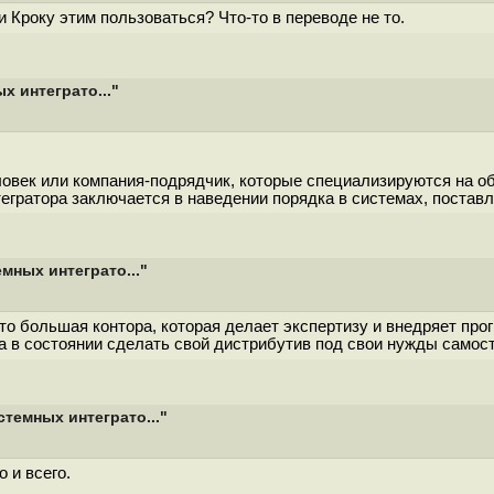
и Кроку этим пользоваться? Что-то в переводе не то.
 интеграто..."
человек или компания-подрядчик, которые специализируются на 
тегратора заключается в наведении порядка в системах, поста
мных интеграто..."
то большая контора, которая делает экспертизу и внедряет прог
а в состоянии сделать свой дистрибутив под свои нужды самос
темных интеграто..."
 и всего.