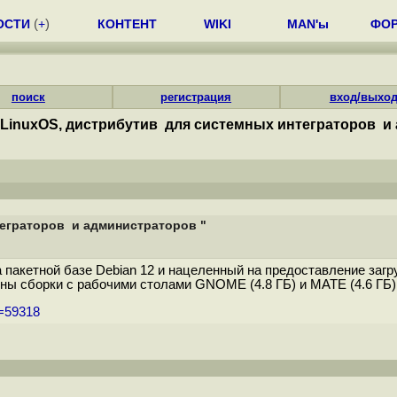
ОСТИ
(
+
)
КОНТЕНТ
WIKI
MAN'ы
ФО
поиск
регистрация
вход/выхо
LinuxOS, дистрибутив для системных интеграторов и
еграторов и администраторов "
пакетной базе Debian 12 и нацеленный на предоставление загру
ны сборки с рабочими столами GNOME (4.8 ГБ) и MATE (4.6 ГБ).
m=59318