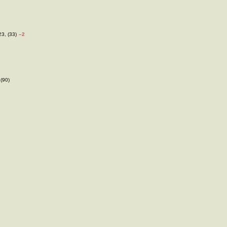
3, (33)
–2
 (90)