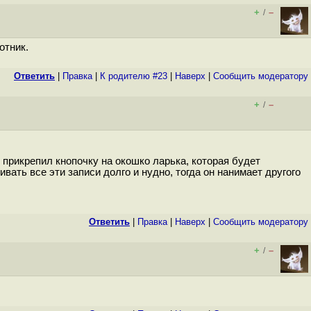
+
–
/
отник.
Ответить
|
Правка
|
К родителю #23
|
Наверх
|
Cообщить модератору
+
–
/
 прикрепил кнопочку на окошко ларька, которая будет
вать все эти записи долго и нудно, тогда он нанимает другого
Ответить
|
Правка
|
Наверх
|
Cообщить модератору
+
–
/