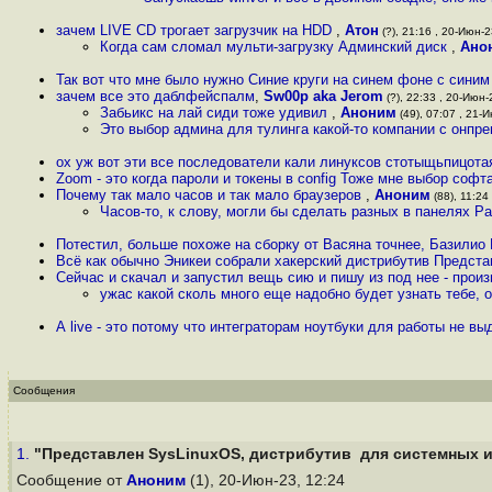
зачем LIVE CD трогает загрузчик на HDD
,
Атон
(?), 21:16 , 20-Июн-2
Когда сам сломал мульти-загрузку Админский диск
,
Ано
Так вот что мне было нужно Синие круги на синем фоне с син
зачем все это даблфейспалм
,
Sw00p aka Jerom
(?), 22:33 , 20-Июн-2
Забьикс на лай сиди тоже удивил
,
Аноним
(49), 07:07 , 21-И
Это выбор админа для тулинга какой-то компании с онпр
ох уж вот эти все последователи кали линуксов стотыщьпицота
Zoom - это когда пароли и токены в config Тоже мне выбор софт
Почему так мало часов и так мало браузеров
,
Аноним
(88), 11:24
Часов-то, к слову, могли бы сделать разных в панелях 
Потестил, больше похоже на сборку от Васяна точнее, Базилио
Всё как обычно Эникеи собрали хакерский дистрибутив Предст
Сейчас и скачал и запустил вещь сию и пишу из под нее - произ
ужас какой сколь много еще надобно будет узнать тебе, 
А live - это потому что интеграторам ноутбуки для работы не в
Сообщения
1.
"Представлен SysLinuxOS, дистрибутив для системных ин
Сообщение от
Аноним
(1), 20-Июн-23, 12:24