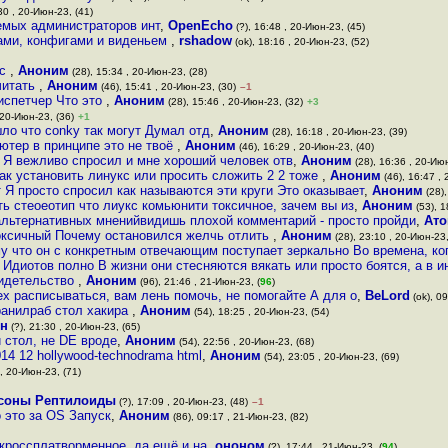
30 , 20-Июн-23, (41)
темых администраторов инт
,
OpenEcho
(?), 16:48 , 20-Июн-23, (45)
лами, конфигами и виденьем
,
rshadow
(ok), 18:16 , 20-Июн-23, (52)
лс
,
Аноним
(28), 15:34 , 20-Июн-23, (28)
читать
,
Аноним
(46), 15:41 , 20-Июн-23, (30)
–1
диспетчер Что это
,
Аноним
(28), 15:46 , 20-Июн-23, (32)
+3
 20-Июн-23, (36)
+1
ло что conky так могут Думал отд
,
Аноним
(28), 16:18 , 20-Июн-23, (39)
ютер в принципе это не твоё
,
Аноним
(46), 16:29 , 20-Июн-23, (40)
 Я вежливо спросил и мне хороший человек отв
,
Аноним
(28), 16:36 , 20-Июн
как установить линукс или просить сложить 2 2 тоже
,
Аноним
(46), 16:47 , 
 Я просто спросил как называются эти круги Это оказывает
,
Аноним
(28),
сть стеоеотип что лиукс комьюнити токсичное, зачем вы из
,
Аноним
(53), 1
льтернативных мненийвидишь плохой комментарий - просто пройди
,
Ато
оксичный Почему остановился желчь отлить
,
Аноним
(28), 23:10 , 20-Июн-23,
у что он с конкретным отвечающим поступает зеркально Во времена, ко
Идиотов полно В жизни они стесняются вякать или просто боятся, а в и
видетельство
,
Аноним
(96), 21:46 , 21-Июн-23, (
96
)
ех расписываться, вам лень помочь, не помогайте А для о
,
BeLord
(ok), 09
ранилраб стол хакира
,
Аноним
(54), 18:25 , 20-Июн-23, (54)
он
(?), 21:30 , 20-Июн-23, (65)
 стол, не DE вроде
,
Аноним
(54), 22:56 , 20-Июн-23, (68)
014 12 hollywood-technodrama html
,
Аноним
(54), 23:05 , 20-Июн-23, (69)
 , 20-Июн-23, (71)
соны Рептилоиды
(?), 17:09 , 20-Июн-23, (48)
–1
о это за OS Запуск
,
Аноним
(86), 09:17 , 21-Июн-23, (82)
 кроссплатворменное, да ещё и на
,
ононом
(?), 17:44 , 21-Июн-23, (
94
)