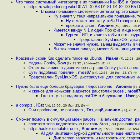
Что такое системный интегратор в их понимании Как IBS и Крок
https ru wikipedia org wiki D0 A1 D0 B8 D1 81 D1 82 D0 B5
В моём понимании системный интегратор это какая
Ну значит у тебя неправильное понимание, т
Ну а может все же у тебя Я говори в
прекрати, анон
,
Аноним
(50), 18:12 , 20-
Имеется ввиду N 1 людей Про физ лица никт
Гурген - ИП, и хочет чтобы в его шау
Представлен SysLinuxOS, дистр
Может не значит нужно, зачем выделять n ч
Вы так прямо личную, может быть, инициати
Красивый скрин Как сделать такое на Ubuntu
,
Иваня
(?), 12:28 , 2
Надень Conky
,
Dow
(?), 12:32 , 20-Июн-23, (4)
+1
Ответ на скрине в диспетчере нагр cpu Conky plant панел
Суть подобных поделий
,
mos87
(ok), 12:53 , 20-Июн-23, (7)
+9
Представлен SysLinuxOS, дистрибутив для системных инт
Нужно было еще больше браузеров Недостаточно
,
Аноним
(6), 
и скинов для конькови виджетов рабстолаи обоев
,
mos8
Где-то тут неподалеку nsCDE о б суждали
,
User
(??
а compiz
,
iCat
(ok), 12:59 , 20-Июн-23, (9)
+4
Они пробовали, не потянуло
,
Тот_ещё_аноним
(ok), 20:11 ,
Сможет помочь в симуляции моей работы Начальник достал, ра
простого топа недостаточно поставь бтоп , он разноцветн
https hacker-simulator com
,
Аноним
(6), 15:29 , 20-Июн-23, (24)
AI для имитации бурной деятельности ещё никто н
Дык screen запустить и настроить его старто