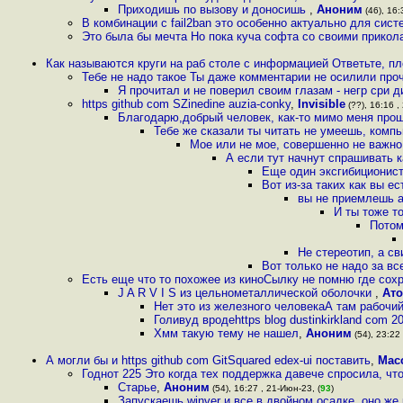
Приходишь по вызову и доносишь
,
Аноним
(46), 16:
В комбинации с fail2ban это особенно актуально для сис
Это была бы мечта Но пока куча софта со своими прико
Как называются круги на раб столе с информацией Ответьте, п
Тебе не надо такое Ты даже комментарии не осилили про
Я прочитал и не поверил своим глазам - негр сри 
https github com SZinedine auzia-conky
,
Invisible
(??), 16:16 ,
Благодарю,добрый человек, как-то мимо меня прош
Тебе же сказали ты читать не умеешь, компь
Мое или не мое, совершенно не важно
А если тут начнут спрашивать 
Еще один эксгибиционист
Вот из-за таких как вы е
вы не приемлешь а
И ты тоже т
Потом
Не стереотип, а с
Вот только не надо за вс
Есть еще что то похожее из киноСылку не помню где сох
J A R V I S из цельнометаллической оболочки
,
Ат
Нет это из железного человекаА там рабочий
Голивуд вродеhttps blog dustinkirkland com 2
Хмм такую тему не нашел
,
Аноним
(54), 23:22
А могли бы и https github com GitSquared edex-ui поставить
,
Мас
Годнот 225 Это когда тех поддержка давече спросила, чт
Старье
,
Аноним
(54), 16:27 , 21-Июн-23, (
93
)
Запускаешь winver и все в двойном осадке, оно же