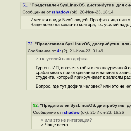
51.
"Представлен SysLinuxOS, дистрибутив для сис
Сообщение от
rshadow
(ok), 20-Июн-23, 18:14
Имеется ввиду N>=1 людей. Про физ лица никто 
Чаще всего да какая-то контора, т.к. усилий надо
72.
"Представлен SysLinuxOS, дистрибутив для с
Сообщение от
4r
(?), 21-Июн-23, 01:49
> т.к. усилий надо дофига.
Гурген - ИП, и хочет чтобы в его шаурмячной 
срабатывать при открывании и начинать запись
студента, который прикручивает к записям ра
Вопрос, где тут дофига человек? или это не и
92
.
"Представлен SysLinuxOS, дистрибутив дл
Сообщение от
rshadow
(ok), 21-Июн-23, 16:26
> или это не интеграция?
> Чаще всего ...