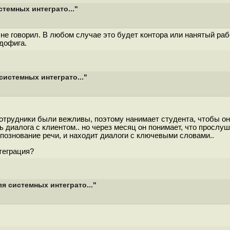
темных интеграто..."
не говорил. В любом случае это будет контора или нанятый раб
 дофига.
истемных интеграто..."
сотрудники были вежливы, поэтому нанимает студента, чтобы он
 диалога с клиентом.. но через месяц он понимает, что прослуши
спознование речи, и находит диалоги с ключевыми словами..
нтеграция?
я системных интеграто..."