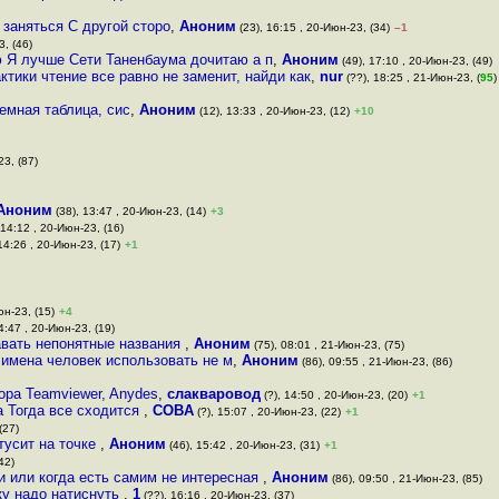
 заняться С другой сторо
,
Аноним
(23), 16:15 , 20-Июн-23, (34)
–1
3, (46)
ею Я лучше Сети Таненбаума дочитаю а п
,
Аноним
(49), 17:10 , 20-Июн-23, (49)
ктики чтение все равно не заменит, найди как
,
nur
(??), 18:25 , 21-Июн-23, (
95
)
емная таблица, сис
,
Аноним
(12), 13:33 , 20-Июн-23, (12)
+10
23, (87)
Аноним
(38), 13:47 , 20-Июн-23, (14)
+3
 14:12 , 20-Июн-23, (16)
14:26 , 20-Июн-23, (17)
+1
юн-23, (15)
+4
4:47 , 20-Июн-23, (19)
авать непонятные названия
,
Аноним
(75), 08:01 , 21-Июн-23, (75)
 имена человек использовать не м
,
Аноним
(86), 09:55 , 21-Июн-23, (86)
ра Teamviewer, Anydes
,
слакваровод
(?), 14:50 , 20-Июн-23, (20)
+1
а Тогда все сходится
,
COBA
(?), 15:07 , 20-Июн-23, (22)
+1
(27)
 тусит на точке
,
Аноним
(46), 15:42 , 20-Июн-23, (31)
+1
42)
ли или когда есть самим не интересная
,
Аноним
(86), 09:50 , 21-Июн-23, (85)
ку надо натиснуть
,
1
(??), 16:16 , 20-Июн-23, (37)