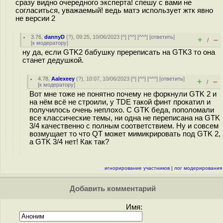
сразу видно очередного эксперта! спешу с вами не
согласиться, уважаемый! ведь матэ использует жтк явно
не версии 2
3.76
,
dannyD
(
?
), 09:25, 10/06/2023 [
^
] [
^^
] [
^^^
] [
ответить
]
+
–
/
[
к модератору
]
ну да, если GTK2 бабушку пререписать на GTK3 то она
станет дедушкой.
4.78
,
Aalexeey
(
?
), 10:07, 10/06/2023 [
^
] [
^^
] [
^^^
] [
ответить
]
+
–
/
[
к модератору
]
Вот мне тоже не понятно почему не форкнули GTK 2 и
на нём всё не строили, у TDE такой финт прокатил и
получилось очень неплохо. С GTK беда, пополомали
все классические темы, ни одна не переписана на GTK
3/4 качественно с полным соответствием. Ну и совсем
возмущает то что QT может мимикрировать под GTK 2,
а GTK 3/4 нет! Как так?
игнорирование участников
|
лог модерирования
Добавить комментарий
Имя: