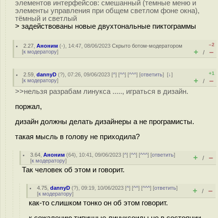
элементов интерфейсов: смешанный (темные меню и
элементы управления при общем светлом фоне окна),
тёмный и светлый
> задействованы новые двухтональные пиктограммы
–2
2.27
,
Аноним
(
-
), 14:47, 08/06/2023
Скрыто ботом-модератором
+
–
[
к модератору
]
/
+1
2.59
,
dannyD
(
?
), 07:26, 09/06/2023 [
^
] [
^^
] [
^^^
] [
ответить
]
[
↓
]
+
–
[
к модератору
]
/
>>нельзя разрабам линукса ....., играться в дизайн.
поржал,
дизайн должны делать дизайнеры а не програмисты.
такая мысль в голову не приходила?
3.64
,
Аноним
(
64
), 10:41, 09/06/2023 [
^
] [
^^
] [
^^^
] [
ответить
]
+
–
/
[
к модератору
]
Так человек об этом и говорит.
4.75
,
dannyD
(
?
), 09:19, 10/06/2023 [
^
] [
^^
] [
^^^
] [
ответить
]
+
–
/
[
к модератору
]
как-то слишком тонко он об этом говорит.
к сожалению типичные линуксоиды не в состоянии