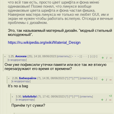
что всё там есть, просто цвет шрифта и фона меню
одинаковые! Позже понял, что линуксе вообще
одинаковые цвета шрифта и фона частая фишка.
Наверное мастера линукса не только не любят GUI, им и
экран не нужен чтобы работать вслепую. Отсюда и вечные
проблемы с дизайном.
Это, так называемый матерный дизайн. "модный стильный
молодежный".
https://ru.wikipedia.org/wiki/Material_Design
1.25
,
Аноним
(
25
), 14:18, 08/06/2023 [
ответить
] [
﹢﹢﹢
] [
· · ·
]
[
↓
] [
↑
]
+
–
/
[
к модератору
]
Они уже пофиксили утечки памяти или все так же втихую
перезагружают его время от времени?
2.26
,
Бабаорайли
(
?
), 14:35, 08/06/2023 [
^
] [
^^
] [
^^^
] [
ответить
]
[
↓
]
+
–
/
[
к модератору
]
It's no a bag
+2
3.30
,
ЫЫЫЫЫ
(
?
), 17:42, 08/06/2023 [
^
] [
^^
] [
^^^
] [
ответить
]
+
–
[
к модератору
]
/
Причём тут сумки?