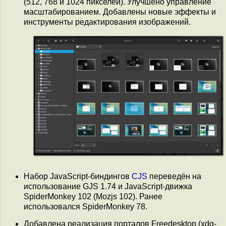
(512, 768 и 1024 пикселей). Улучшено управление
масштабированием. Добавлены новые эффекты и
инструменты редактирования изображений.
Набор JavaScript-биндингов
CJS
переведён на
использование GJS 1.74 и JavaScript-движка
SpiderMonkey 102 (Mozjs 102). Ранее
использовался SpiderMonkey 78.
Добавлена реализация порталов Freedesktop (xdg-