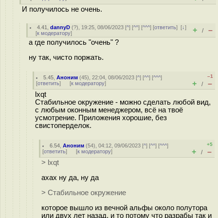
И получилось не очень.
4.41
,
dannyD
(
?
), 19:25, 08/06/2023 [
^
] [
^^
] [
^^^
] [
ответить
]
[
↓
]
+
–
/
[
к модератору
]
а где получилось "очень" ?
ну так, чисто поржать.
–1
5.45
,
Аноним
(
45
), 22:04, 08/06/2023 [
^
] [
^^
] [
^^^
]
+
–
[
ответить
]
[
к модератору
]
/
lxqt
Стабильное окружение - можно сделать любой вид,
с любым оконным менеджером, всё на твоё
усмотрение. Приложения хорошие, без
свистоперделок.
+5
6.54
,
Аноним
(
54
), 04:12, 09/06/2023 [
^
] [
^^
] [
^^^
]
+
–
[
ответить
]
[
к модератору
]
/
> lxqt
ахах ну да, ну да
> Стабильное окружение
которое вышло из вечной альфы около полутора
или двух лет назад, и то потому что разрабы так и