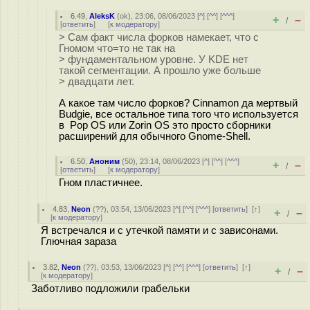
6.49
,
AleksK
(
ok
), 23:06, 08/06/2023 [
^
] [
^^
] [
^^^
]
+
–
/
[
ответить
]
[
к модератору
]
> Сам факт числа форков намекает, что с
Гномом что=то не так на
> фундаментальном уровне. У KDE нет
такой сегментации. А прошло уже больше
> двадцати лет.
А какое там число форков? Cinnamon да мертвый
Budgie, все остальное типа того что используется
в Pop OS или Zorin OS это просто сборники
расширений для обычного Gnome-Shell.
6.50
,
Аноним
(
50
), 23:14, 08/06/2023 [
^
] [
^^
] [
^^^
]
+
–
/
[
ответить
]
[
к модератору
]
Гном пластичнее.
4.83
,
Neon
(
??
), 03:54, 13/06/2023 [
^
] [
^^
] [
^^^
] [
ответить
]
[
↑
]
+
–
/
[
к модератору
]
Я встречался и с утечкой памяти и с зависонами.
Глючная зараза
3.82
,
Neon
(
??
), 03:53, 13/06/2023 [
^
] [
^^
] [
^^^
] [
ответить
]
[
↑
]
+
–
/
[
к модератору
]
Заботливо подложили грабельки