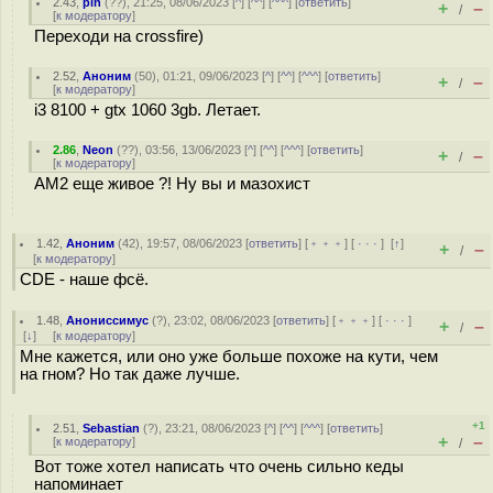
2.43
,
pin
(
??
), 21:25, 08/06/2023 [
^
] [
^^
] [
^^^
] [
ответить
]
+
–
/
[
к модератору
]
Переходи на crossfire)
2.52
,
Аноним
(
50
), 01:21, 09/06/2023 [
^
] [
^^
] [
^^^
] [
ответить
]
+
–
/
[
к модератору
]
i3 8100 + gtx 1060 3gb. Летает.
2.86
,
Neon
(
??
), 03:56, 13/06/2023 [
^
] [
^^
] [
^^^
] [
ответить
]
+
–
/
[
к модератору
]
АМ2 еще живое ?! Ну вы и мазохист
1.42
,
Аноним
(
42
), 19:57, 08/06/2023 [
ответить
] [
﹢﹢﹢
] [
· · ·
]
[
↑
]
+
–
/
[
к модератору
]
CDE - наше фсё.
1.48
,
Анониссимус
(
?
), 23:02, 08/06/2023 [
ответить
] [
﹢﹢﹢
] [
· · ·
]
+
–
/
[
↓
] [
к модератору
]
Мне кажется, или оно уже больше похоже на кути, чем
на гном? Но так даже лучше.
+1
2.51
,
Sebastian
(
?
), 23:21, 08/06/2023 [
^
] [
^^
] [
^^^
] [
ответить
]
+
–
[
к модератору
]
/
Вот тоже хотел написать что очень сильно кеды
напоминает