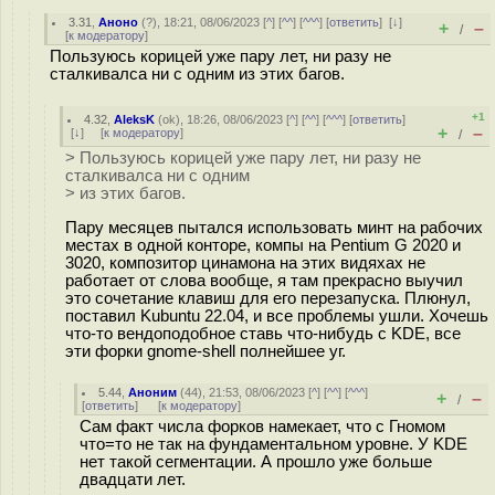
3.31
,
Аноно
(
?
), 18:21, 08/06/2023 [
^
] [
^^
] [
^^^
] [
ответить
]
[
↓
]
+
–
/
[
к модератору
]
Пользуюсь корицей уже пару лет, ни разу не
сталкивалса ни с одним из этих багов.
+1
4.32
,
AleksK
(
ok
), 18:26, 08/06/2023 [
^
] [
^^
] [
^^^
] [
ответить
]
+
–
[
↓
] [
к модератору
]
/
> Пользуюсь корицей уже пару лет, ни разу не
сталкивалса ни с одним
> из этих багов.
Пару месяцев пытался использовать минт на рабочих
местах в одной конторе, компы на Pentium G 2020 и
3020, композитор цинамона на этих видяхах не
работает от слова вообще, я там прекрасно выучил
это сочетание клавиш для его перезапуска. Плюнул,
поставил Kubuntu 22.04, и все проблемы ушли. Хочешь
что-то вендоподобное ставь что-нибудь с KDE, все
эти форки gnome-shell полнейшее уг.
5.44
,
Аноним
(
44
), 21:53, 08/06/2023 [
^
] [
^^
] [
^^^
]
+
–
/
[
ответить
]
[
к модератору
]
Сам факт числа форков намекает, что с Гномом
что=то не так на фундаментальном уровне. У KDE
нет такой сегментации. А прошло уже больше
двадцати лет.