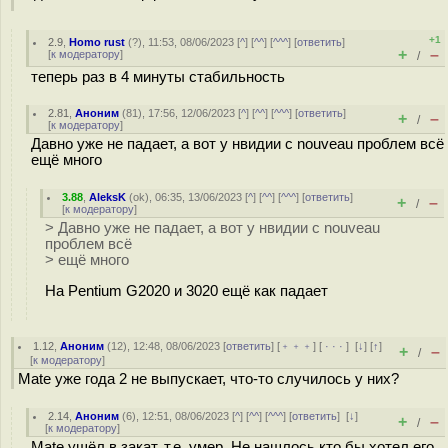
+1
2.9
,
Homo rust
(
?
), 11:53, 08/06/2023 [
^
] [
^^
] [
^^^
] [
ответить
]
+
–
[
к модератору
]
/
теперь раз в 4 минуты стабильность
2.81
,
Аноним
(
81
), 17:56, 12/06/2023 [
^
] [
^^
] [
^^^
] [
ответить
]
+
–
/
[
к модератору
]
Давно уже не падает, а вот у нвидии с nouveau проблем всё
ещё много
3.88
,
AleksK
(
ok
), 06:35, 13/06/2023 [
^
] [
^^
] [
^^^
] [
ответить
]
+
–
/
[
к модератору
]
> Давно уже не падает, а вот у нвидии с nouveau
проблем всё
> ещё много
На Pentium G2020 и 3020 ещё как падает
1.12
,
Аноним
(
12
), 12:48, 08/06/2023 [
ответить
] [
﹢﹢﹢
] [
· · ·
]
[
↓
] [
↑
]
+
–
/
[
к модератору
]
Mate уже года 2 не выпускает, что-то случилось у них?
2.14
,
Аноним
(
6
), 12:51, 08/06/2023 [
^
] [
^^
] [
^^^
] [
ответить
]
[
↓
]
+
–
/
[
к модератору
]
Mate ушёл в закат, т.е. умер. Не нашлось кто бы хотел его