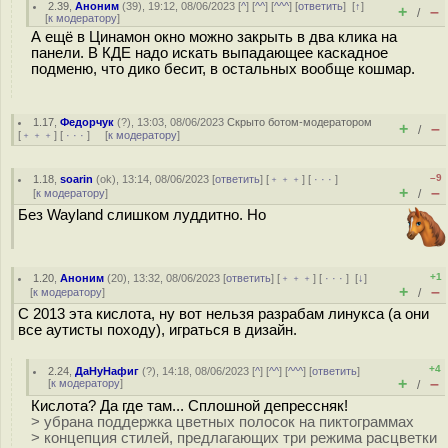
2.39
,
Аноним
(
39
), 19:12, 08/06/2023 [
^
] [
^^
] [
^^^
] [
ответить
]
[
↑
]
+
–
/
[
к модератору
]
А ещё в Цинамон окно можно закрыть в два клика на
панели. В КДЕ надо искать выпадающее каскадное
подменю, что дико бесит, в остальных вообще кошмар.
1.17
,
Федорчук
(
?
), 13:03, 08/06/2023
Скрыто ботом-модератором
+
–
/
[
﹢﹢﹢
] [
· · ·
] [
к модератору
]
–9
1.18
,
soarin
(
ok
), 13:14, 08/06/2023 [
ответить
] [
﹢﹢﹢
] [
· · ·
]
+
–
[
к модератору
]
/
Без Wayland слишком луддитно. Но
+1
1.20
,
Аноним
(
20
), 13:32, 08/06/2023 [
ответить
] [
﹢﹢﹢
] [
· · ·
]
[
↓
]
+
–
[
к модератору
]
/
С 2013 эта кислота, ну вот нельзя разрабам линукса (а они
все аутисты походу), играться в дизайн.
+4
2.24
,
ДаНуНафиг
(
?
), 14:18, 08/06/2023 [
^
] [
^^
] [
^^^
] [
ответить
]
+
–
[
к модератору
]
/
Кислота? Да где там... Сплошной депрессняк!
> убрана поддержка цветных полосок на пиктограммах
> концепция стилей, предлагающих три режима расцветки