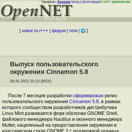
Профиль:
Аноним
(
вход
|
регистрация
)
неRU
opennet.me
[
новости
/
+++
|
форум
|
теги
|
]
Выпуск пользовательского
окружения Cinnamon 5.8
08.06.2023 10:14 (MSK)
После 7 месяцев разработки
сформирован
релиз
пользовательского окружения
Cinnamon 5.8
, в рамках
которого сообществом разработчиков дистрибутива
Linux Mint развивается форк оболочки GNOME Shell,
файлового менеджера Nautilus и оконного менеджера
Mutter, нацеленный на предоставление окружения в
классическом стиле GNOME 2 с поддержкой удачных