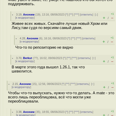
поддерживать.
+1
3.19
,
Аноним
(
19
), 13:16, 08/06/2023 [
^
] [
^^
] [
^^^
] [
ответить
]
[
↓
]
+
–
[
к модератору
]
/
Живее всех живых. Скачайте лучше новый Хром или
Лису,там судя по версиям самый движ.
+1
4.28
,
Аноним
(
6
), 16:16, 08/06/2023 [
^
] [
^^
] [
^^^
] [
ответить
]
+
–
[
к модератору
]
/
Что-то по репозиторию не видно
+1
3.70
,
Berkut
(
??
), 16:02, 09/06/2023 [
^
] [
^^
] [
^^^
] [
ответить
]
[
↑
]
+
–
[
к модератору
]
/
В марте этого года вышел 1.26.1, так что
шевелится.
+1
2.15
,
Аноним
(
15
), 12:56, 08/06/2023 [
^
] [
^^
] [
^^^
] [
ответить
]
[
↑
]
+
–
[
к модератору
]
/
Чтобы что-то выпускать, нужно что-то делать. А mate - это
всего лишь переоблицовка, всё что могли уже
переоблицевали.
+1
3.38
,
Аноним
(
35
), 18:55, 08/06/2023 [
^
] [
^^
] [
^^^
] [
ответить
]
+
–
[
к модератору
]
/