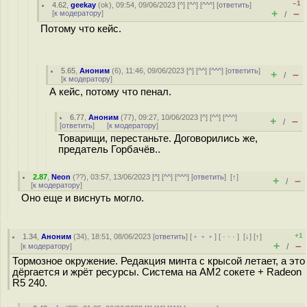
–1
4.62
,
geekay
(
ok
), 09:54, 09/06/2023 [
^
] [
^^
] [
^^^
] [
ответить
]
+
–
[
к модератору
]
/
Потому что кейс.
5.65
,
Аноним
(
6
), 11:46, 09/06/2023 [
^
] [
^^
] [
^^^
] [
ответить
]
+
–
/
[
к модератору
]
А кейс, потому что пенал.
6.77
,
Аноним
(
77
), 09:27, 10/06/2023 [
^
] [
^^
] [
^^^
]
+
–
/
[
ответить
]
[
к модератору
]
Товарищи, перестаньте. Договорились же,
предатель Горбачёв..
2.87
,
Neon
(
??
), 03:57, 13/06/2023 [
^
] [
^^
] [
^^^
] [
ответить
]
[
↑
]
+
–
/
[
к модератору
]
Оно еще и виснуть могло.
+1
1.34
,
Аноним
(
34
), 18:51, 08/06/2023 [
ответить
] [
﹢﹢﹢
] [
· · ·
]
[
↓
] [
↑
]
+
–
[
к модератору
]
/
Тормозное окружение. Редакция минта с крысой летает, а это
дёргается и жрёт ресурсы. Система на АМ2 сокете + Radeon
R5 240.