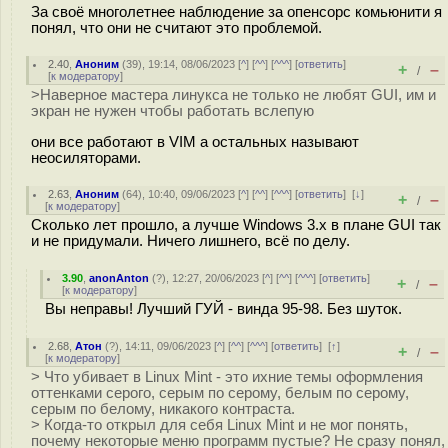
За своё многолетнее наблюдение за опенсорс комьюнити я
понял, что они не считают это проблемой.
2.40
,
Аноним
(
39
), 19:14, 08/06/2023 [
^
] [
^^
] [
^^^
] [
ответить
]
+
–
/
[
к модератору
]
>Наверное мастера линукса не только не любят GUI, им и
экран не нужен чтобы работать вслепую
они все работают в VIM а остальных называют
неосиляторами.
2.63
,
Аноним
(
64
), 10:40, 09/06/2023 [
^
] [
^^
] [
^^^
] [
ответить
]
[
↓
]
+
–
/
[
к модератору
]
Сколько лет прошло, а лучше Windows 3.x в плане GUI так
и не придумали. Ничего лишнего, всё по делу.
3.90
,
anonAnton
(
?
), 12:27, 20/06/2023 [
^
] [
^^
] [
^^^
] [
ответить
]
+
–
/
[
к модератору
]
Вы неправы! Лучший ГУЙ - винда 95-98. Без шуток.
2.68
,
Атон
(
?
), 14:11, 09/06/2023 [
^
] [
^^
] [
^^^
] [
ответить
]
[
↑
]
+
–
/
[
к модератору
]
> Что убивает в Linux Mint - это ихние темы оформления
оттенками серого, серым по серому, белым по серому,
серым по белому, никакого контраста.
> Когда-то открыл для себя Linux Mint и не мог понять,
почему некоторые меню программ пустые? Не сразу понял,