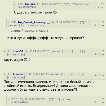
+3
4.35
,
Аноним
(
35
), 18:53, 08/06/2023 [
^
] [
^^
] [
^^^
] [
ответить
]
+
–
[
к модератору
]
/
Судьба у землян такая 🙂
+1
2.46
,
Тот_Самый_Анонимус__
(
?
), 22:54, 08/06/2023 [
^
] [
^^
] [
^^^
]
+
–
[
ответить
]
[
↑
] [
к модератору
]
/
>Главный смысл гноме 2
Кто и где из аффтарофф это задекларировал?
+6
1.3
,
fomin90
(
ok
), 11:24, 08/06/2023 [
ответить
] [
﹢﹢﹢
] [
· · ·
]
[
↑
]
+
–
[
к модератору
]
/
круто ждем 21.2!!
1.5
,
Аноним
(
5
), 11:35, 08/06/2023 [
ответить
] [
﹢﹢﹢
] [
· · ·
]
[
↓
]
+
–
/
[
к модератору
]
Так и не изменили пиксель с чёрного на белый на моей
любимой иконке. Бездельники! Доколе спрашивается,
доколе я буду ждать смену цвета пикселя?!
+3
2.7
,
1
(
??
), 11:38, 08/06/2023 [
^
] [
^^
] [
^^^
] [
ответить
]
+
–
[
к модератору
]
/