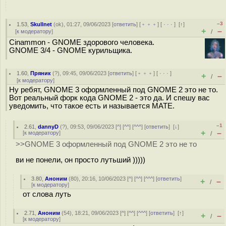
–3
1.53
,
Skullnet
(
ok
), 01:27, 09/06/2023 [
ответить
] [
﹢﹢﹢
] [
· · ·
]
[
↑
]
+
–
[
к модератору
]
/
Cinammon - GNOME здорового человека.
GNOME 3/4 - GNOME курильщика.
1.60
,
Пряник
(
?
), 09:45, 09/06/2023 [
ответить
] [
﹢﹢﹢
] [
· · ·
]
+
–
/
[
к модератору
]
Ну ребят, GNOME 3 оформленный под GNOME 2 это не то.
Вот реальный форк кода GNOME 2 - это да. И спешу вас
уведомить, что такое есть и называется MATE.
–1
2.61
,
dannyD
(
?
), 09:53, 09/06/2023 [
^
] [
^^
] [
^^^
] [
ответить
]
[
↓
]
+
–
[
к модератору
]
/
>>GNOME 3 оформленный под GNOME 2 это не то
ви не понели, он просто лутьший )))))
3.80
,
Аноним
(
80
), 20:16, 10/06/2023 [
^
] [
^^
] [
^^^
] [
ответить
]
+
–
/
[
к модератору
]
от слова луть
2.71
,
Аноним
(
54
), 18:21, 09/06/2023 [
^
] [
^^
] [
^^^
] [
ответить
]
[
↑
]
+
–
/
[
к модератору
]