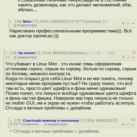
нанять дезингнера, как это делают мелкомягкий, ебм,
яблоко....
2.84
,
Neon
(
??
), 03:55, 13/06/2023 [
^
] [
^^
] [
^^^
] [
ответить
]
[
↑
]
+
–
/
[
к модератору
]
Нарисовано профессиональными программистами))). Всё
как доктор прописал.)))
–3
1.23
,
На лопате
(
?
), 14:18, 08/06/2023 [
ответить
] [
﹢﹢﹢
] [
· · ·
]
[
↓
]
+
–
[
↑
] [
к модератору
]
/
Что убивает в Linux Mint - это ихние темы оформления
оттенками серого, серым по серому, белым по серому, серым
по белому, никакого контраста.
Когда-то открыл для себя Linux Mint и не мог понять, почему
некоторые меню программ пустые? Не сразу понял, что всё
там есть, просто цвет шрифта и фона меню одинаковые!
Позже понял, что линуксе вообще одинаковые цвета шрифта
и фона частая фишка. Наверное мастера линукса не только
не любят GUI, им и экран не нужен чтобы работать вслепую.
Отсюда и вечные проблемы с дизайном.
+3
2.37
,
Советский инженер и пенсионер
(
?
), 18:55, 08/06/2023 [
^
]
+
–
[
^^
] [
^^^
] [
ответить
]
[
к модератору
]
/
> Отсюда и вечные проблемы с дизайном.