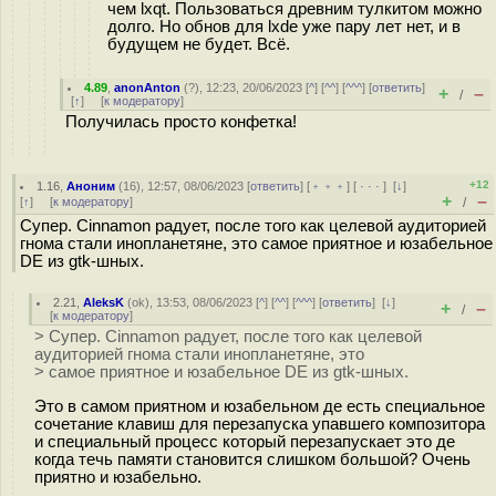
чем lxqt. Пользоваться древним тулкитом можно
долго. Но обнов для lxde уже пару лет нет, и в
будущем не будет. Всё.
4.89
,
anonAnton
(
?
), 12:23, 20/06/2023 [
^
] [
^^
] [
^^^
] [
ответить
]
+
–
/
[
↑
] [
к модератору
]
Получилась просто конфетка!
+12
1.16
,
Аноним
(
16
), 12:57, 08/06/2023 [
ответить
] [
﹢﹢﹢
] [
· · ·
]
[
↓
]
+
–
[
↑
] [
к модератору
]
/
Cупер. Cinnamon радует, после того как целевой аудиторией
гнома стали инопланетяне, это самое приятное и юзабельное
DE из gtk-шных.
2.21
,
AleksK
(
ok
), 13:53, 08/06/2023 [
^
] [
^^
] [
^^^
] [
ответить
]
[
↓
]
+
–
/
[
к модератору
]
> Cупер. Cinnamon радует, после того как целевой
аудиторией гнома стали инопланетяне, это
> самое приятное и юзабельное DE из gtk-шных.
Это в самом приятном и юзабельном де есть специальное
сочетание клавиш для перезапуска упавшего композитора
и специальный процесс который перезапускает это де
когда течь памяти становится слишком большой? Очень
приятно и юзабельно.