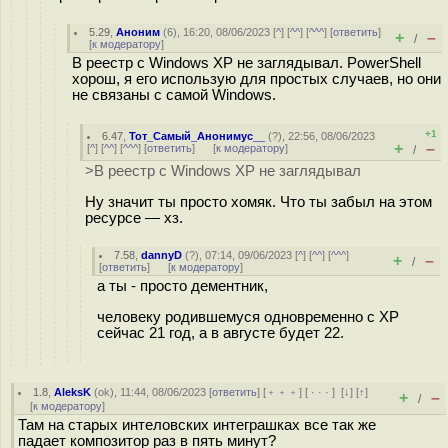
5.29
,
Аноним
(
6
), 16:20, 08/06/2023 [
^
] [
^^
] [
^^^
] [
ответить
]
+
–
/
[
к модератору
]
В реестр с Windows XP не заглядывал. PowerShell
хорош, я его использую для простых случаев, но они
не связаны с самой Windows.
+1
6.47
,
Тот_Самый_Анонимус__
(
?
), 22:56, 08/06/2023
+
–
[
^
] [
^^
] [
^^^
] [
ответить
]
[
к модератору
]
/
>В реестр с Windows XP не заглядывал
Ну значит ты просто хомяк. Что ты забыл на этом
ресурсе — хз.
7.58
,
dannyD
(
?
), 07:14, 09/06/2023 [
^
] [
^^
] [
^^^
]
+
–
/
[
ответить
]
[
к модератору
]
а ты - просто дементник,
человеку родившемуся одновременно с XP
сейчас 21 год, а в августе будет 22.
1.8
,
AleksK
(
ok
), 11:44, 08/06/2023 [
ответить
] [
﹢﹢﹢
] [
· · ·
]
[
↓
] [
↑
]
+
–
/
[
к модератору
]
Там на старых интеловских интеграшках все так же
падает композитор раз в пять минут?