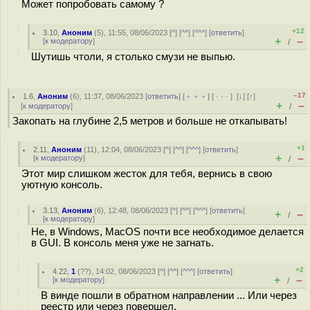
Может попробовать самому ?
+12
3.10
,
Аноним
(
5
), 11:55, 08/06/2023 [
^
] [
^^
] [
^^^
] [
ответить
]
+
–
[
к модератору
]
/
Шутишь чтоли, я столько смузи не выпью.
–17
1.6
,
Аноним
(
6
), 11:37, 08/06/2023 [
ответить
] [
﹢﹢﹢
] [
· · ·
]
[
↓
] [
↑
]
+
–
[
к модератору
]
/
Закопать на глубине 2,5 метров и больше не откапывать!
+1
2.11
,
Аноним
(
11
), 12:04, 08/06/2023 [
^
] [
^^
] [
^^^
] [
ответить
]
+
–
[
к модератору
]
/
Этот мир слишком жесток для тебя, вернись в свою
уютную консоль.
3.13
,
Аноним
(
6
), 12:48, 08/06/2023 [
^
] [
^^
] [
^^^
] [
ответить
]
+
–
/
[
к модератору
]
Не, в Windows, MacOS почти все необходимое делается
в GUI. В консоль меня уже не загнать.
+2
4.22
,
1
(
??
), 14:02, 08/06/2023 [
^
] [
^^
] [
^^^
] [
ответить
]
+
–
[
к модератору
]
/
В винде пошли в обратном направлении ... Или через
реестр или через повершел.