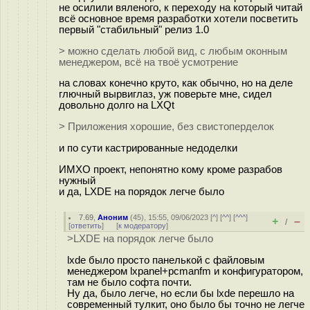
не осилили вяленого, к переходу на который читай
всё основное время разработки хотели посветить
первый "стабильный" релиз 1.0
> можно сделать любой вид, с любым оконным
менеджером, всё на твоё усмотрение
на словах конечно круто, как обычно, но на деле
глючный вырвиглаз, уж поверьте мне, сидел
довольно долго на LXQt
> Приложения хорошие, без свистоперделок
и по сути кастрированные недоделки
ИМХО проект, непонятно кому кроме разрабов
нужный
и да, LXDE на порядок легче было
7.69
,
Аноним
(
45
), 15:55, 09/06/2023 [
^
] [
^^
] [
^^^
]
+
–
/
[
ответить
]
[
к модератору
]
>LXDE на порядок легче было
lxde было просто панелькой с файловым
менеджером lxpanel+pcmanfm и конфигуратором,
там не было софта почти.
Ну да, было легче, но если бы lxde перешло на
современный тулкит, оно было бы точно не легче