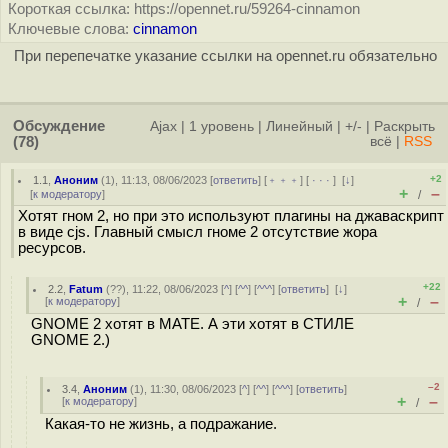
Короткая ссылка: https://opennet.ru/59264-cinnamon
Ключевые слова:
cinnamon
При перепечатке указание ссылки на opennet.ru обязательно
Обсуждение
Ajax
|
1 уровень
|
Линейный
|
+/-
|
Раскрыть
(78)
всё
|
RSS
+2
1.1
,
Аноним
(
1
), 11:13, 08/06/2023 [
ответить
] [
﹢﹢﹢
] [
· · ·
]
[
↓
]
+
–
[
к модератору
]
/
Хотят гном 2, но при это используют плагины на джаваскрипт
в виде cjs. Главный смысл гноме 2 отсутствие жора
ресурсов.
+22
2.2
,
Fatum
(
??
), 11:22, 08/06/2023 [
^
] [
^^
] [
^^^
] [
ответить
]
[
↓
]
+
–
[
к модератору
]
/
GNOME 2 хотят в MATE. А эти хотят в СТИЛЕ
GNOME 2.)
–2
3.4
,
Аноним
(
1
), 11:30, 08/06/2023 [
^
] [
^^
] [
^^^
] [
ответить
]
+
–
[
к модератору
]
/
Какая-то не жизнь, а подражание.