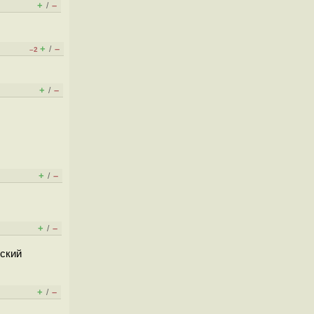
+
–
/
+
–
/
–2
+
–
/
+
–
/
+
–
/
бский
+
–
/