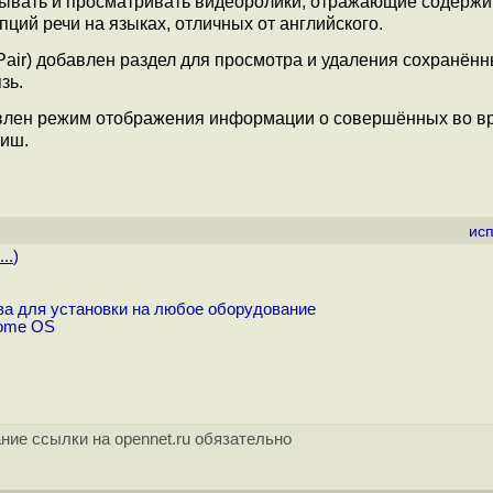
исывать и просматривать видеоролики, отражающие содерж
ций речи на языках, отличных от английского.
Pair) добавлен раздел для просмотра и удаления сохранён
зь.
бавлен режим отображения информации о совершённых во в
виш.
ис
..
)
ва для установки на любое оборудование
rome OS
ние ссылки на opennet.ru обязательно