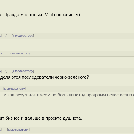
х. Правда мне только Mint понравился)
ь
]
[
↓
] [
к модератору
]
ть
]
[
к модератору
]
ь
]
[
↑
] [
к модератору
]
зделяются последователи чёрно-зелёного?
] [
к модератору
]
, и как результат имеем по большинству программ некое вечно
дит бизнес и дальше в проекте душнота.
ь
]
[
к модератору
]