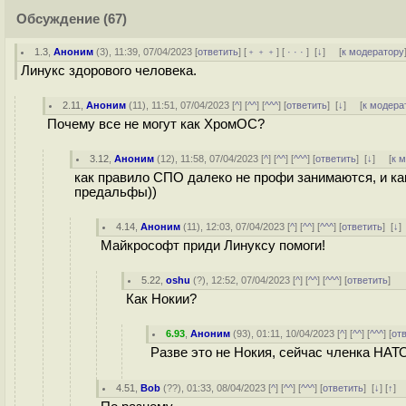
Обсуждение
(67)
1.3
,
Аноним
(
3
), 11:39, 07/04/2023 [
ответить
] [
﹢﹢﹢
] [
· · ·
]
[
↓
] [
к модератору
Линукс здорового человека.
2.11
,
Аноним
(
11
), 11:51, 07/04/2023 [
^
] [
^^
] [
^^^
] [
ответить
]
[
↓
] [
к модера
Почему все не могут как ХромОС?
3.12
,
Аноним
(
12
), 11:58, 07/04/2023 [
^
] [
^^
] [
^^^
] [
ответить
]
[
↓
] [
к 
как правило СПО далеко не профи занимаются, и ка
предальфы))
4.14
,
Аноним
(
11
), 12:03, 07/04/2023 [
^
] [
^^
] [
^^^
] [
ответить
]
[
↓
]
Майкрософт приди Линуксу помоги!
5.22
,
oshu
(
?
), 12:52, 07/04/2023 [
^
] [
^^
] [
^^^
] [
ответить
]
Как Нокии?
6.93
,
Аноним
(
93
), 01:11, 10/04/2023 [
^
] [
^^
] [
^^^
] [
от
Разве это не Нокия, сейчас членка НАТО
4.51
,
Bob
(
??
), 01:33, 08/04/2023 [
^
] [
^^
] [
^^^
] [
ответить
]
[
↓
] [
↑
]