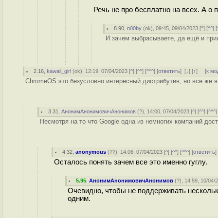
Речь не про бесплатно на всех. А 
8.90
,
n00by
(
ok
), 09:45, 09/04/2023 [
^
] [
^^
] [
И зачем выбрасываете, да ещё и при
2.16
,
kawaii_girl
(
ok
), 12:19, 07/04/2023 [
^
] [
^^
] [
^^^
] [
ответить
]
[
↓
] [
↑
] [
к мо
ChromeOS это безусловно интересный дистрибутив, но все же я
3.31
,
АнонимАнонимовичАнонимов
(
?
), 14:00, 07/04/2023 [
^
] [
^^
] [
^^^
]
Несмотря на то что Google одна из немногих компаний дост
4.32
,
anonymous
(
??
), 14:06, 07/04/2023 [
^
] [
^^
] [
^^^
] [
ответить
Осталось понять зачем все это именно гуглу.
5.95
,
АнонимАнонимовичАнонимов
(
?
), 14:59, 10/04/
Очевидно, чтобы не поддерживать нескольк
одним.