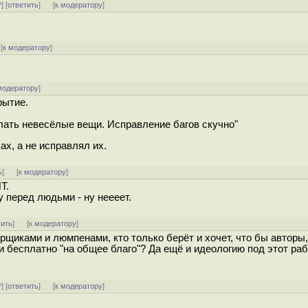
^
] [
ответить
]
[
к модератору
]
[
к модератору
]
модератору
]
рытие.
елать невесёлые вещи. Исправление багов скучно"
х, а не исправлял их.
ь
]
[
к модератору
]
Т.
у перед людьми - ну неееет.
тить
]
[
к модератору
]
рщиками и люмпенами, кто только берёт и хочет, что бы авторы,
 бесплатно "на общее благо"? Да ещё и идеологию под этот ра
^
] [
ответить
]
[
к модератору
]