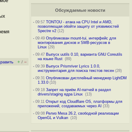
имое
Обсуждаемые новости
ных
-
09:57
TONTOU - атака на CPU Intel и AMD,
позволяющая обойти защиту от уязвимостей
Spectre v2
(12)
ремя
-
09:49
Опубликован mount-tui, интерфейс для
монтирования дисков и SMB-ресурсов в
Linux
(29)
-
09:47
Выпуск uutils 0.10, варианта GNU Coreutils
на языке Rust
(89)
+
–
править
/
-
09:39
Выпуск Prismriver Lyrics 1.0.0,
инструментария для поиска текстов песен
(28)
-
09:31
Опубликован дисплейный менеджер LightDM
1.33.0
(10)
-
09:18
Запрет на приём AI-патчей в раздел
drivers/staging ядра Linux
(13)
-
09:11
Открыт код Cloudflare OS, платформы для
приложений, создаваемых через AI
(33)
-
09:08
Релиз Mesa 26.2, свободной реализации
OpenGL и Vulkan
(10)