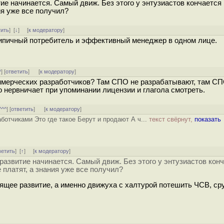
тие начинается. Самый движ. Без этого у энтузиастов кончается
ния уже все получил?
тить
]
[
↓
] [
к модератору
]
 Типичный потребитель и эффективный менеджер в одном лице.
^
] [
ответить
]
[
к модератору
]
мерческих разработчиков? Там СПО не разрабатывают, там СП
о нервничает при упоминании лицензии и глагола смотреть.
^^^
] [
ответить
]
[
к модератору
]
ботчиками Это где такое Берут и продают А ч...
текст свёрнут,
показать
ветить
]
[
↑
] [
к модератору
]
развитие начинается. Самый движ. Без этого у энтузиастов кон
е платят, а знания уже все получил?
оящее развитие, а именно движуха с халтурой потешить ЧСВ, ср