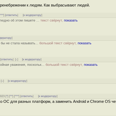
о пренебрежении к людям. Как выбрасывают людей.
^^^
] [
ответить
]
[
к модератору
]
людно об этом пишете ...
текст свёрнут,
показать
дератору
]
 бы не стала называть...
большой текст свёрнут,
показать
 [
ответить
]
[
↓
] [
к модератору
]
ойная уважения, поскольк...
большой текст свёрнут,
показать
]
[
↓
] [
к модератору
]
2023 [
^
] [
^^
] [
^^^
] [
ответить
]
[
к модератору
]
о ОС для разных платформ, а заменить Android и Chrome OS че