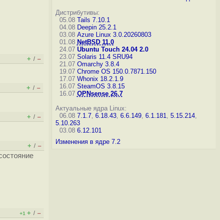
Дистрибутивы:
05.08
Tails 7.10.1
04.08
Deepin 25.2.1
03.08
Azure Linux 3.0.20260803
01.08
NetBSD 11.0
24.07
Ubuntu Touch 24.04 2.0
23.07
Solaris 11.4 SRU94
+
–
/
21.07
Omarchy 3.8.4
19.07
Chrome OS 150.0.7871.150
17.07
Whonix 18.2.1.9
16.07
SteamOS 3.8.15
+
–
/
16.07
OPNsense 26.7
Актуальные ядра Linux:
06.08
7.1.7
,
6.18.43
,
6.6.149
,
6.1.181
,
5.15.214
,
+
–
/
5.10.263
03.08
6.12.101
Изменения в ядре 7.2
+
–
/
 состояние
+
–
/
+1