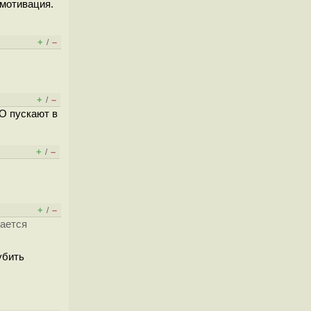
 мотивация.
+
–
/
+
–
/
О пускают в
+
–
/
+
–
/
чается
убить