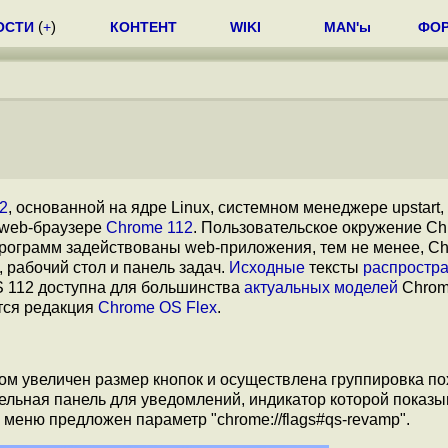
ОСТИ
(
+
)
КОНТЕНТ
WIKI
MAN'ы
ФО
2
, основанной на ядре Linux, системном менеджере upstart
и web-браузере
Chrome 112
. Пользовательское окружение C
программ задействованы web-приложения, тем не менее, C
рабочий стол и панель задач.
Исходные
тексты
распростр
S 112 доступна для большинства
актуальных моделей
Chrom
тся редакция
Chrome OS Flex
.
ом увеличен размер кнопок и осуществлена группировка п
ельная панель для уведомлений, индикатор которой показы
меню предложен параметр "chrome://flags#qs-revamp".