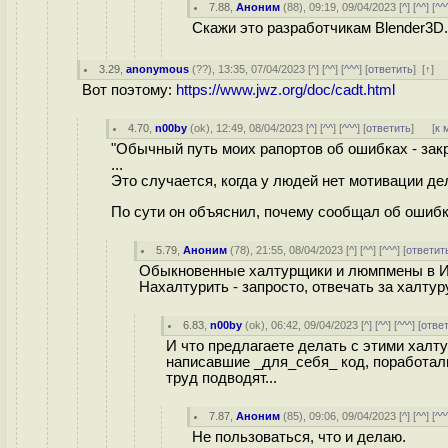
7.88
,
Аноним
(
88
), 09:19, 09/04/2023 [
^
] [
^^
] [
^^
Скажи это разработчикам Blender3D.
3.29
,
anonymous
(
??
), 13:35, 07/04/2023 [
^
] [
^^
] [
^^^
] [
ответить
]
[
↑
] 
Вот поэтому:
https://www.jwz.org/doc/cadt.html
4.70
,
n00by
(
ok
), 12:49, 08/04/2023 [
^
] [
^^
] [
^^^
] [
ответить
]
[
к 
"Обычный путь моих рапортов об ошибках - зак
...
Это случается, когда у людей нет мотивации д
По сути он объяснил, почему сообщал об ошибка
5.79
,
Аноним
(
78
), 21:55, 08/04/2023 [
^
] [
^^
] [
^^^
] [
ответит
Обыкновенные халтурщики и люмпмены в И
Нахалтурить - запросто, отвечать за халтур
6.83
,
n00by
(
ok
), 06:42, 09/04/2023 [
^
] [
^^
] [
^^^
] [
отве
И что предлагаете делать с этими халту
написавшие _для_себя_ код, поработали
труд подводят...
7.87
,
Аноним
(
85
), 09:06, 09/04/2023 [
^
] [
^^
] [
^^
Не пользоваться, что и делаю.