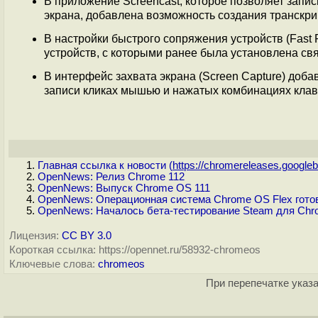
В приложение Screencast, которое позволяет зап
экрана, добавлена возможность создания транскрип
В настройки быстрого сопряжения устройств (Fast 
устройств, с которыми ранее была установлена свя
В интерфейс захвата экрана (Screen Capture) до
записи кликах мышью и нажатых комбинациях кла
Главная ссылка к новости (
https://chromereleases.googleb.
OpenNews: Релиз Chrome 112
OpenNews: Выпуск Chrome OS 111
OpenNews: Операционная система Chrome OS Flex гото
OpenNews: Началось бета-тестирование Steam для Ch
Лицензия:
CC BY 3.0
Короткая ссылка: https://opennet.ru/58932-chromeos
Ключевые слова:
chromeos
При перепечатке указа