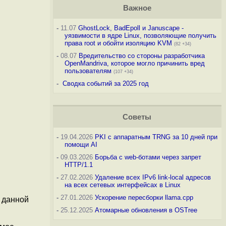
Важное
-
11.07
GhostLock, BadEpoll и Januscape -
уязвимости в ядре Linux, позволяющие получить
права root и обойти изоляцию KVM
(82 +34)
-
08.07
Вредительство со стороны разработчика
OpenMandriva, которое могло причинить вред
пользователям
(107 +34)
-
Сводка событий за 2025 год
Советы
-
19.04.2026
PKI с аппаратным TRNG за 10 дней при
помощи AI
-
09.03.2026
Борьба с web-ботами через запрет
HTTP/1.1
-
27.02.2026
Удаление всех IPv6 link-local адресов
на всех сетевых интерфейсах в Linux
-
27.01.2026
Ускорение пересборки llama.cpp
 данной
-
25.12.2025
Атомарные обновления в OSTree