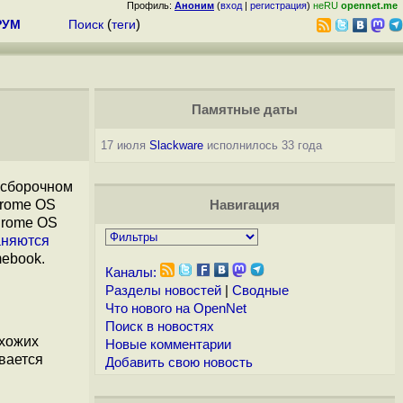
Профиль:
Аноним
(
вход
|
регистрация
)
неRU
opennet.me
РУМ
Поиск
(
теги
)
Памятные даты
17 июля
Slackware
исполнилось 33 года
, сборочном
hrome OS
Навигация
hrome OS
аняются
ebook.
Каналы:
Разделы новостей
|
Сводные
Что нового на OpenNet
Поиск в новостях
охожих
Новые комментарии
вается
Добавить свою новость