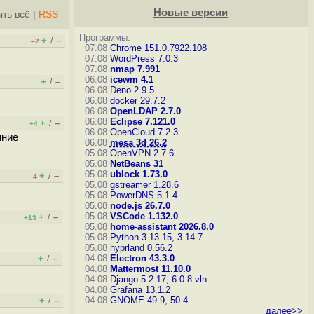
Новые версии
ть всё
|
RSS
Программы:
+
–
/
–2
07.08
Chrome 151.0.7922.108
07.08
WordPress 7.0.3
07.08
nmap 7.991
06.08
icewm 4.1
+
–
/
06.08
Deno 2.9.5
06.08
docker 29.7.2
06.08
OpenLDAP 2.7.0
06.08
Eclipse 7.121.0
+
–
/
+4
06.08
OpenCloud 7.2.3
яние
06.08
mesa 3d 26.2
05.08
OpenVPN 2.7.6
05.08
NetBeans 31
05.08
ublock 1.73.0
+
–
/
–4
05.08
gstreamer 1.28.6
05.08
PowerDNS 5.1.4
05.08
node.js 26.7.0
05.08
VSCode 1.132.0
+
–
/
+13
05.08
home-assistant 2026.8.0
05.08
Python 3.13.15, 3.14.7
05.08
hyprland 0.56.2
+
–
04.08
Electron 43.3.0
/
04.08
Mattermost 11.10.0
04.08
Django 5.2.17, 6.0.8
vln
04.08
Grafana 13.1.2
+
–
04.08
GNOME 49.9, 50.4
/
далее>>