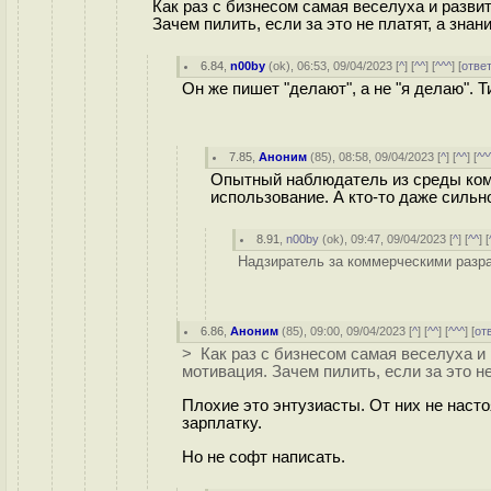
Как раз с бизнесом самая веселуха и разви
Зачем пилить, если за это не платят, а зна
6.84
,
n00by
(
ok
), 06:53, 09/04/2023 [
^
] [
^^
] [
^^^
] [
отве
Он же пишет "делают", а не "я делаю".
7.85
,
Аноним
(
85
), 08:58, 09/04/2023 [
^
] [
^^
] [
^^
Опытный наблюдатель из среды ком
использование. А кто-то даже сильн
8.91
,
n00by
(
ok
), 09:47, 09/04/2023 [
^
] [
^^
] [
Надзиратель за коммерческими разра
6.86
,
Аноним
(
85
), 09:00, 09/04/2023 [
^
] [
^^
] [
^^^
] [
от
> Как раз с бизнесом самая веселуха и 
мотивация. Зачем пилить, если за это н
Плохие это энтузиасты. От них не наст
зарплатку.
Но не софт написать.