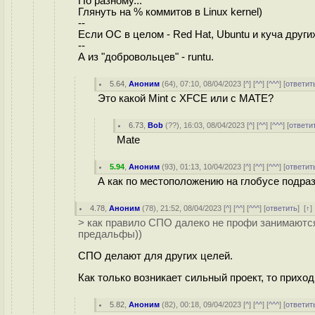
По разному...
Глянуть на % коммитов в Linux kernel)
--
Если ОС в целом - Red Hat, Ubuntu и куча други
--
А из "добровольцев" - runtu.
5.64
,
Аноним
(
64
), 07:10, 08/04/2023 [
^
] [
^^
] [
^^^
] [
ответит
Это какой Mint c XFCE или с MATE?
6.73
,
Bob
(
??
), 16:03, 08/04/2023 [
^
] [
^^
] [
^^^
] [
ответи
Mate
5.94
,
Аноним
(
93
), 01:13, 10/04/2023 [
^
] [
^^
] [
^^^
] [
ответит
А как по местоположению на глобусе подра
4.78
,
Аноним
(
78
), 21:52, 08/04/2023 [
^
] [
^^
] [
^^^
] [
ответить
]
[
↑
> как правило СПО далеко не профи занимаются
предальфы))
СПО делают для других целей.
Как только возникает сильный проект, то прихо
5.82
,
Аноним
(
82
), 00:18, 09/04/2023 [
^
] [
^^
] [
^^^
] [
ответит