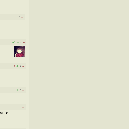
+
–
/
+
–
/
+1
+
–
/
–1
+
–
/
+
–
/
м-то