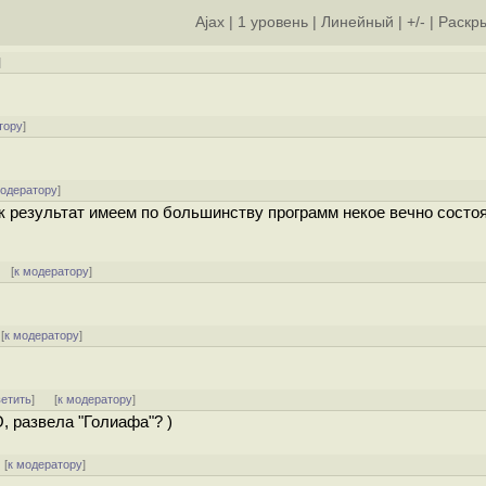
Ajax
|
1 уровень
|
Линейный
|
+/-
|
Раскры
]
тору
]
модератору
]
к результат имеем по большинству программ некое вечно состо
 [
к модератору
]
[
к модератору
]
ветить
]
[
к модератору
]
, развела "Голиафа"? )
 [
к модератору
]