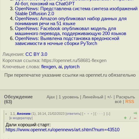
AI-бот, похожий на ChatGPT
OpenNews: Представлена система синтеза изображений
Stable Diffusion 2.0
OpenNews: Amazon опубликовал набор данных для
понимания речи на 51 языке
OpenNews: Facebook опубликовал модель для
машинного перевода, поддерживающую 200 языков
OpenNews: Выявлена подстановка вредоносной
зависимости в ночные сборки PyTorch
Лицензия:
CC BY 3.0
Короткая ссылка: https://opennet.ru/58681-flexgen
Ключевые слова:
flexgen
,
ai
,
pytorch
При перепечатке указание ссылки на opennet.ru обязательно
Обсуждение
Ajax
|
1 уровень
|
Линейный
|
+/-
|
Раскрыть
(63)
всё
|
RSS
+6
1.1
,
Аноним
(
1
), 16:14, 21/02/2023 [
ответить
] [
﹢﹢﹢
] [
· · ·
]
[
↓
]
+
–
[
к модератору
]
/
Дали хороший старт:
https://www.opennet.ru/opennews/art.shtml?num=43510