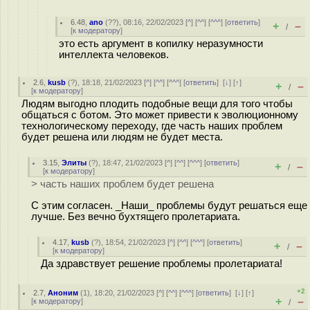
6.48
,
ano
(
??
), 08:16, 22/02/2023 [
^
] [
^^
] [
^^^
] [
ответить
]
+
–
/
[
к модератору
]
это есть аргумент в копилку неразумности
интеллекта человеков.
2.6
,
kusb
(
?
), 18:18, 21/02/2023 [
^
] [
^^
] [
^^^
] [
ответить
]
[
↓
] [
↑
]
+
–
/
[
к модератору
]
Людям выгодно плодить подобные вещи для того чтобы
общаться с ботом. Это может привести к эволюционному
технологическому переходу, где часть наших проблем
будет решена или людям не будет места.
3.15
,
Элиты
(
?
), 18:47, 21/02/2023 [
^
] [
^^
] [
^^^
] [
ответить
]
+
–
/
[
к модератору
]
> часть наших проблем будет решена
С этим согласен. _Наши_ проблемы будут решаться еще
лучше. Без вечно бухтящего пролетариата.
4.17
,
kusb
(
?
), 18:54, 21/02/2023 [
^
] [
^^
] [
^^^
] [
ответить
]
+
–
/
[
к модератору
]
Да здравствует решение проблемы пролетариата!
+2
2.7
,
Аноним
(
1
), 18:20, 21/02/2023 [
^
] [
^^
] [
^^^
] [
ответить
]
[
↓
] [
↑
]
+
–
[
к модератору
]
/