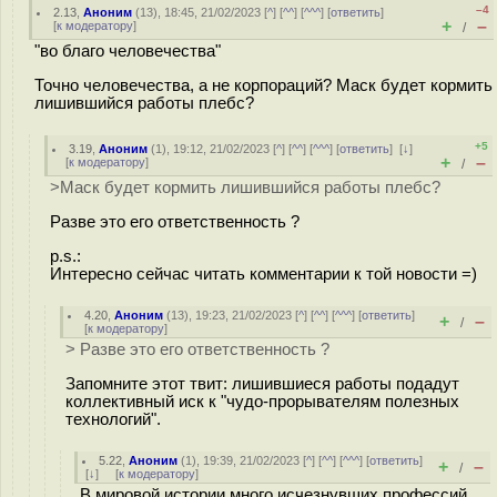
–4
2.13
,
Аноним
(
13
), 18:45, 21/02/2023 [
^
] [
^^
] [
^^^
] [
ответить
]
+
–
[
к модератору
]
/
"во благо человечества"
Точно человечества, а не корпораций? Маск будет кормить
лишившийся работы плебс?
+5
3.19
,
Аноним
(
1
), 19:12, 21/02/2023 [
^
] [
^^
] [
^^^
] [
ответить
]
[
↓
]
+
–
[
к модератору
]
/
>Маск будет кормить лишившийся работы плебс?
Разве это его ответственность ?
p.s.:
Интересно сейчас читать комментарии к той новости =)
4.20
,
Аноним
(
13
), 19:23, 21/02/2023 [
^
] [
^^
] [
^^^
] [
ответить
]
+
–
/
[
к модератору
]
> Разве это его ответственность ?
Запомните этот твит: лишившиеся работы подадут
коллективный иск к "чудо-прорывателям полезных
технологий".
5.22
,
Аноним
(
1
), 19:39, 21/02/2023 [
^
] [
^^
] [
^^^
] [
ответить
]
+
–
/
[
↓
] [
к модератору
]
В мировой истории много исчезнувших профессий.