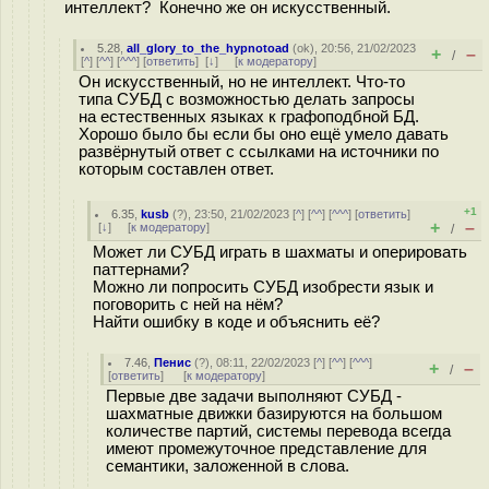
интеллект? Конечно же он искусственный.
5.28
,
all_glory_to_the_hypnotoad
(
ok
), 20:56, 21/02/2023
+
–
/
[
^
] [
^^
] [
^^^
] [
ответить
]
[
↓
] [
к модератору
]
Он искусственный, но не интеллект. Что-то
типа СУБД с возможностью делать запросы
на естественных языках к графоподбной БД.
Хорошо было бы если бы оно ещё умело давать
развёрнутый ответ с ссылками на источники по
которым составлен ответ.
+1
6.35
,
kusb
(
?
), 23:50, 21/02/2023 [
^
] [
^^
] [
^^^
] [
ответить
]
+
–
[
↓
] [
к модератору
]
/
Может ли СУБД играть в шахматы и оперировать
паттернами?
Можно ли попросить СУБД изобрести язык и
поговорить с ней на нём?
Найти ошибку в коде и объяснить её?
7.46
,
Пенис
(
?
), 08:11, 22/02/2023 [
^
] [
^^
] [
^^^
]
+
–
/
[
ответить
]
[
к модератору
]
Первые две задачи выполняют СУБД -
шахматные движки базируются на большом
количестве партий, системы перевода всегда
имеют промежуточное представление для
семантики, заложенной в слова.