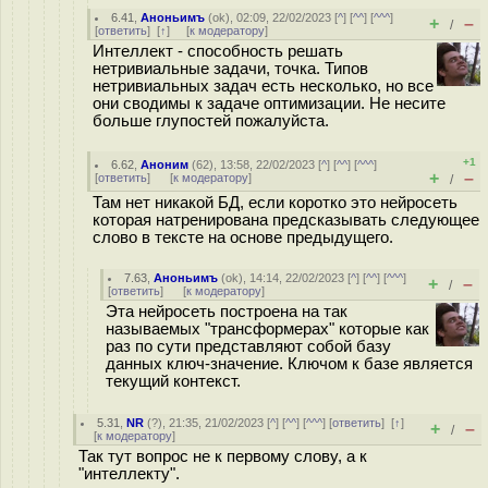
6.41
,
Аноньимъ
(
ok
), 02:09, 22/02/2023 [
^
] [
^^
] [
^^^
]
+
–
/
[
ответить
]
[
↑
] [
к модератору
]
Интеллект - способность решать
нетривиальные задачи, точка. Типов
нетривиальных задач есть несколько, но все
они сводимы к задаче оптимизации. Не несите
больше глупостей пожалуйста.
+1
6.62
,
Аноним
(
62
), 13:58, 22/02/2023 [
^
] [
^^
] [
^^^
]
+
–
[
ответить
]
[
к модератору
]
/
Там нет никакой БД, если коротко это нейросеть
которая натренирована предсказывать следующее
слово в тексте на основе предыдущего.
7.63
,
Аноньимъ
(
ok
), 14:14, 22/02/2023 [
^
] [
^^
] [
^^^
]
+
–
/
[
ответить
]
[
к модератору
]
Эта нейросеть построена на так
называемых "трансформерах" которые как
раз по сути представляют собой базу
данных ключ-значение. Ключом к базе является
текущий контекст.
5.31
,
NR
(
?
), 21:35, 21/02/2023 [
^
] [
^^
] [
^^^
] [
ответить
]
[
↑
]
+
–
/
[
к модератору
]
Так тут вопрос не к первому слову, а к
"интеллекту".