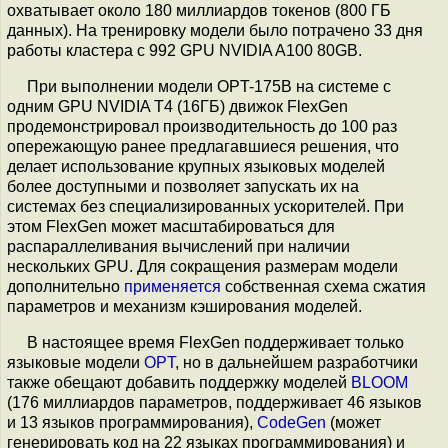
охватывает около 180 миллиардов токенов (800 ГБ
данных). На тренировку модели было потрачено 33 дня
работы кластера с 992 GPU NVIDIA A100 80GB.
При выполнении модели OPT-175B на системе с
одним GPU NVIDIA T4 (16ГБ) движок FlexGen
продемонстрировал производительность до 100 раз
опережающую ранее предлагавшиеся решения, что
делает использование крупных языковых моделей
более доступными и позволяет запускать их на
системах без специализированных ускорителей. При
этом FlexGen может масштабироваться для
распараллеливания вычислений при наличии
нескольких GPU. Для сокращения размерам модели
дополнительно
применяется
собственная схема сжатия
параметров и механизм кэширования моделей.
В настоящее время FlexGen поддерживает только
языковые модели
OPT
, но в дальнейшем разработчики
также обещают добавить поддержку моделей
BLOOM
(176 миллиардов параметров, поддерживает 46 языков
и 13 языков программирования),
CodeGen
(может
генерировать код на 22 языках программирования) и