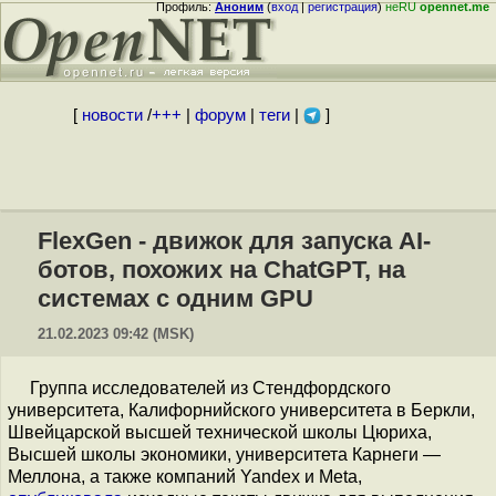
Профиль:
Аноним
(
вход
|
регистрация
)
неRU
opennet.me
[
новости
/
+++
|
форум
|
теги
|
]
FlexGen - движок для запуска AI-
ботов, похожих на ChatGPT, на
системах с одним GPU
21.02.2023 09:42 (MSK)
Группа исследователей из Стендфордского
университета, Калифорнийского университета в Беркли,
Швейцарской высшей технической школы Цюриха,
Высшей школы экономики, университета Карнеги —
Меллона, а также компаний Yandex и Meta,