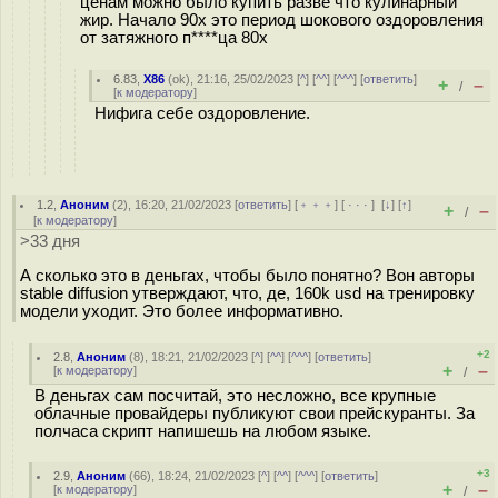
ценам можно было купить разве что кулинарный
жир. Начало 90х это период шокового оздоровления
от затяжного п****ца 80х
6.83
,
X86
(
ok
), 21:16, 25/02/2023 [
^
] [
^^
] [
^^^
] [
ответить
]
+
–
/
[
к модератору
]
Нифига себе оздоровление.
1.2
,
Аноним
(
2
), 16:20, 21/02/2023 [
ответить
] [
﹢﹢﹢
] [
· · ·
]
[
↓
] [
↑
]
+
–
/
[
к модератору
]
>33 дня
А сколько это в деньгах, чтобы было понятно? Вон авторы
stable diffusion утверждают, что, де, 160k usd на тренировку
модели уходит. Это более информативно.
+2
2.8
,
Аноним
(
8
), 18:21, 21/02/2023 [
^
] [
^^
] [
^^^
] [
ответить
]
+
–
[
к модератору
]
/
В деньгах сам посчитай, это несложно, все крупные
облачные провайдеры публикуют свои прейскуранты. За
полчаса скрипт напишешь на любом языке.
+3
2.9
,
Аноним
(
66
), 18:24, 21/02/2023 [
^
] [
^^
] [
^^^
] [
ответить
]
+
–
[
к модератору
]
/