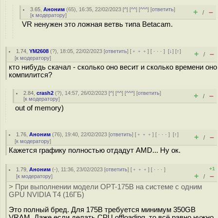
3.65
,
Аноним
(
65
), 16:35, 22/02/2023 [
^
] [
^^
] [
^^^
] [
ответить
]
+
–
/
[
к модератору
]
VR ненужен это ложная ветвь типа Betacam.
1.74
,
YM2608
(
?
), 18:05, 22/02/2023 [
ответить
] [
﹢﹢﹢
] [
· · ·
]
[
↓
] [
↑
]
+
–
/
[
к модератору
]
кто нибудь скачал - сколько оно весит и сколько времени оно
компилится?
2.84
,
crash2
(
?
), 14:57, 26/02/2023 [
^
] [
^^
] [
^^^
] [
ответить
]
+
–
/
[
к модератору
]
out of memory)
1.76
,
Аноним
(
76
), 19:40, 22/02/2023 [
ответить
] [
﹢﹢﹢
] [
· · ·
]
[
↑
]
+
–
/
[
к модератору
]
Кажется графику полностью отдадут AMD... Ну ок.
+1
1.79
,
Аноним
(
-
), 11:36, 23/02/2023 [
ответить
] [
﹢﹢﹢
] [
· · ·
]
+
–
[
к модератору
]
/
> При выполнении модели OPT-175B на системе с одним
GPU NVIDIA T4 (16ГБ)
Это полный бред. Для 175B требуется минимум 350GB
VRAM. Даже если делать CPU offloading, то всё равно нужно