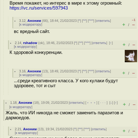
Время покажет, но интерес в мире к этому огромный:
https://vc.ru/services/597943
–1
3.12
,
Аноним
(
66
), 18:44, 21/02/2023 [
^
] [
^^
] [
^^^
] [
ответить
]
+
–
[
к модератору
]
/
вс вредный сайт.
2.14
,
rshadow
(
ok
), 18:46, 21/02/2023 [
^
] [
^^
] [
^^^
] [
ответить
]
[
↑
]
+
–
/
[
к модератору
]
К здоровой конкуренции.
3.16
,
Аноним
(
13
), 18:49, 21/02/2023 [
^
] [
^^
] [
^^^
] [
ответить
]
+
–
/
[
к модератору
]
...среди креативного класса. У кого кулаки будут
здоровее, тот и сыт
1.18
,
Аноним
(
18
), 19:09, 21/02/2023 [
ответить
] [
﹢﹢﹢
] [
· · ·
]
[
↓
] [
↑
]
+
–
/
[
к модератору
]
Жаль, что ИИ никогда не сможет заменить паразитов и
дармоедов.
2.21
,
Аноним
(
13
), 19:34, 21/02/2023 [
^
] [
^^
] [
^^^
] [
ответить
]
+
–
/
[
к модератору
]