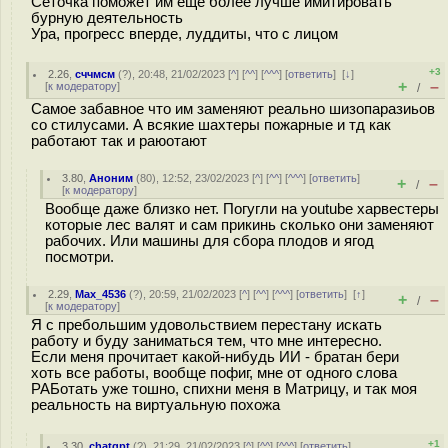
Сеточка поможет им еще более лучше имитировать
бурную деятельность
Ура, прогресс вперде, луддиты, что с лицом
+3
2.26
,
сччмсм
(
?
), 20:48, 21/02/2023 [
^
] [
^^
] [
^^^
] [
ответить
]
[
↓
]
+
–
[
к модератору
]
/
Самое забавное что им заменяют реально шизопаразиьов
со стилусами. А всякие шахтеры пожарные и тд как
работают так и раюотают
3.80
,
Аноним
(
80
), 12:52, 23/02/2023 [
^
] [
^^
] [
^^^
] [
ответить
]
+
–
/
[
к модератору
]
Вообще даже близко нет. Погугли на youtube харвестеры
которые лес валят и сам прикинь сколько они заменяют
рабочих. Или машины для сбора плодов и ягод
посмотри.
2.29
,
Max_4536
(
?
), 20:59, 21/02/2023 [
^
] [
^^
] [
^^^
] [
ответить
]
[
↑
]
+
–
/
[
к модератору
]
Я с пребольшим удовольствием перестану искать
работу и буду заниматься тем, что мне интересно.
Если меня прочитает какой-нибудь ИИ - братан бери
хоть все работы, вообще пофиг, мне от одного слова
РАБотать уже тошно, спихни меня в Матрицу, и так моя
реальность на виртуальную похожа
+1
3.30
,
chatgpt
(
?
), 21:29, 21/02/2023 [
^
] [
^^
] [
^^^
] [
ответить
]