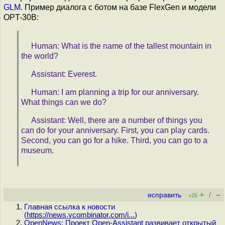
GLM
. Пример диалога с ботом на базе FlexGen и модели
OPT-30B:
Human: What is the name of the tallest mountain in
the world?
Assistant: Everest.
Human: I am planning a trip for our anniversary.
What things can we do?
Assistant: Well, there are a number of things you
can do for your anniversary. First, you can play cards.
Second, you can go for a hike. Third, you can go to a
museum.
+
–
исправить
/
+25
Главная ссылка к новости
(
https://news.ycombinator.com/i...
)
OpenNews: Проект Open-Assistant развивает открытый