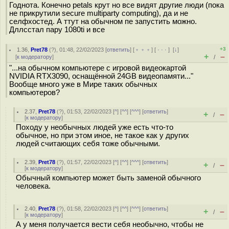
Годнота. Конечно petals крут но все видят другие люди (пока
не прикрутили secure multiparty computing), да и не
селфхостед. А ттут на обычном пе запустить можно.
Дллсстал пару 1080ti и все
+3
1.36
,
Pret78
(
?
), 01:48, 22/02/2023 [
ответить
] [
﹢﹢﹢
] [
· · ·
]
[
↓
]
+
–
[
к модератору
]
/
"...на обычном компьютере с игровой видеокартой
NVIDIA RTX3090, оснащённой 24GB видеопамяти..."
Вообще много уже в Мире таких обычных
компьютеров?
2.37
,
Pret78
(
?
), 01:53, 22/02/2023 [
^
] [
^^
] [
^^^
] [
ответить
]
+
–
/
[
к модератору
]
Походу у необычных людей уже есть что-то
обычное, но при этом иное, не такое как у других
людей считающих себя тоже обычными.
2.39
,
Pret78
(
?
), 01:57, 22/02/2023 [
^
] [
^^
] [
^^^
] [
ответить
]
+
–
/
[
к модератору
]
Обычный компьютер может быть заменой обычного
человека.
2.40
,
Pret78
(
?
), 01:58, 22/02/2023 [
^
] [
^^
] [
^^^
] [
ответить
]
+
–
/
[
к модератору
]
А у меня получается вести себя необычно, чтобы не