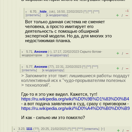
–1
6.70
,
_hide_
(
ok
), 16:50, 22/02/2023 [
^
] [
^^
] [
^^^
]
+
–
[
ответить
]
[
к модератору
]
/
Вот только данная система не сменяет
человека, а просто имитирует его
деятельность с помощью обширной
экспертной модели. Но да, для многих это
недостижимая планка.
5.71
,
Аноним
(
-
), 17:17, 22/02/2023
Скрыто ботом-
+
–
/
модератором
[
к модератору
]
5.77
,
Аноним
(
77
), 22:31, 22/02/2023 [
^
] [
^^
] [
^^^
]
+
–
/
[
ответить
]
[
к модератору
]
> Запомните этот твит: лишившиеся работы подадут
коллективный иск к "чудо-прорывателям полезных
> технологий".
Гдк-то я это уже видел. Кажется, тут!
https://ru.wikipedia.org/wiki/%D0%9B%D1%83%D0%B4
- а вот подача заявления в суд, сразу с приговором -
https://ru.wikipedia.org/wiki/%D0%A4%D0%B0%D0%B9
И как - сильно им это помогло?
3.23
,
1111
(
??
), 20:25, 21/02/2023 [
^
] [
^^
] [
^^^
] [
ответить
]
[
↑
]
+
–
/