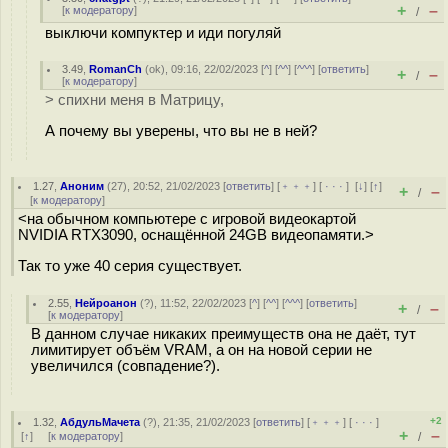
+
–
[
к модератору
]
/
выключи компуктер и иди погуляй
3.49
,
RomanCh
(
ok
), 09:16, 22/02/2023 [
^
] [
^^
] [
^^^
] [
ответить
]
+
–
/
[
к модератору
]
> спихни меня в Матрицу,
А почему вы уверены, что вы не в ней?
1.27
,
Аноним
(
27
), 20:52, 21/02/2023 [
ответить
] [
﹢﹢﹢
] [
· · ·
]
[
↓
] [
↑
]
+
–
/
[
к модератору
]
<на обычном компьютере с игровой видеокартой
NVIDIA RTX3090, оснащённой 24GB видеопамяти.>
Так то уже 40 серия существует.
2.55
,
Нейроанон
(
?
), 11:52, 22/02/2023 [
^
] [
^^
] [
^^^
] [
ответить
]
+
–
/
[
к модератору
]
В данном случае никаких преимуществ она не даёт, тут
лимитирует объём VRAM, а он на новой серии не
увеличился (совпадение?).
+2
1.32
,
АбдульМачета
(
?
), 21:35, 21/02/2023 [
ответить
] [
﹢﹢﹢
] [
· · ·
]
+
–
[
↑
] [
к модератору
]
/