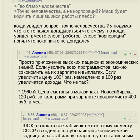
[
к модератору
]
> "во благо человечества"
>Точно человечества, а не корпораций? Маск будет
кормить лишившийся работы плебс?
когда увидел вопрос "точно человечества"? я подумал
что кто то начал догадываться что к чему, но когда
увидел вместо слова "роботов" слово "корпорации"
понял что пока никто не догадался.
4.45
,
Аноним
(
45
), 07:03, 22/02/2023 [
^
] [
^^
] [
^^^
] [
ответить
]
+
–
/
[
к модератору
]
Просто приложение высоких пацанских экономических
знаний. Если уволить всех программистов, можно
сэкономить на их зарплате и выплатах. Если
увеличить цену 100* раз, немедленно в 100 раз
увеличатся доходы. Что не так?
* 1990-й. Цена сметаны в магазинах г. Новосибирска
120 руб. за килограмм при зарплате программиста 400
руб. в мес.
+1
5.66
,
Аноним
(
66
), 16:37, 22/02/2023 [
^
] [
^^
] [
^^^
]
+
–
[
ответить
]
[
к модератору
]
/
ШОК! но как то все забывают что к этому моменту
СССР находился в глубочайшей экономической
заднице и на стабильную зарплату по стабильным