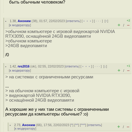
быть обычным человеком?
+2
1.38
,
Аноним
(
38
), 01:57, 22/02/2023 [
ответить
] [
﹢﹢﹢
] [
· · ·
]
[
↑
]
+
–
[
к модератору
]
/
>обычном компьютере с игровой видеокартой NVIDIA
RTX3090, оснащённой 24GB видеопамяти
>обычном компьютере
>24GB видеопамяти
/0
+1
1.42
,
rvs2016
(
ok
), 02:55, 22/02/2023 [
ответить
] [
﹢﹢﹢
] [
· · ·
]
[
↓
]
+
–
[
к модератору
]
/
> на системах с ограниченными ресурсами
...
> на обычном компьютере с игровой
> видеокартой NVIDIA RTX3090,
> оснащённой 24GB видеопамяти
А хорошие же у них там системы с ограниченными
ресурсами да компьютеры обычные? :о)
2.73
,
Аноним
(
66
), 17:56, 22/02/2023 [
^
] [
^^
] [
^^^
] [
ответить
]
+
–
/
[
к модератору
]