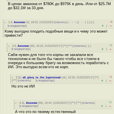
В ценах амазона от $780K до $975K в день. Или от $25.7M
до $32.1M за 33 дня.
–2
1.4
,
Аноним
(
4
), 18:03, 21/02/2023 [
ответить
] [
﹢﹢﹢
] [
· · ·
]
[
↓
] [
↑
]
+
–
[
к модератору
]
/
Кому выгодно плодить подобные вещи и к чему это может
привести?
+3
2.5
,
Аноним
(
66
), 18:18, 21/02/2023 [
^
] [
^^
] [
^^^
] [
ответить
]
[
↓
]
+
–
[
к модератору
]
/
Сабж нужен для того что корпы не захапали все
технологии и не было бы такого чтобы все стояли в
очереди к большому брату на возможность поработать с
ИИ. Это выгодно всем кто не корп.
–1
3.10
,
all_glory_to_the_hypnotoad
(
ok
), 18:39, 21/02/2023 [
^
] [
^^
]
+
–
[
^^^
] [
ответить
]
[
к модератору
]
/
Но это не ИИ
+1
4.11
,
Аноним
(
66
), 18:44, 21/02/2023 [
^
] [
^^
] [
^^^
] [
ответить
]
+
–
[
к модератору
]
/
А что это по твоему естественный