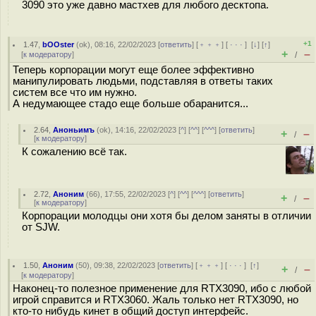
3090 это уже давно мастхев для любого десктопа.
+1
1.47
,
bOOster
(
ok
), 08:16, 22/02/2023 [
ответить
] [
﹢﹢﹢
] [
· · ·
]
[
↓
] [
↑
]
+
–
[
к модератору
]
/
Теперь корпорации могут еще более эффективно
манипулировать людьми, подставляя в ответы таких
систем все что им нужно.
А недумающее стадо еще больше обаранится...
2.64
,
Аноньимъ
(
ok
), 14:16, 22/02/2023 [
^
] [
^^
] [
^^^
] [
ответить
]
+
–
/
[
к модератору
]
К сожалению всё так.
2.72
,
Аноним
(
66
), 17:55, 22/02/2023 [
^
] [
^^
] [
^^^
] [
ответить
]
+
–
/
[
к модератору
]
Корпорации молодцы они хотя бы делом заняты в отличии
от SJW.
1.50
,
Аноним
(
50
), 09:38, 22/02/2023 [
ответить
] [
﹢﹢﹢
] [
· · ·
]
[
↑
]
+
–
/
[
к модератору
]
Наконец-то полезное применение для RTX3090, ибо с любой
игрой справится и RTX3060. Жаль только нет RTX3090, но
кто-то нибудь кинет в общий доступ интерфейс.