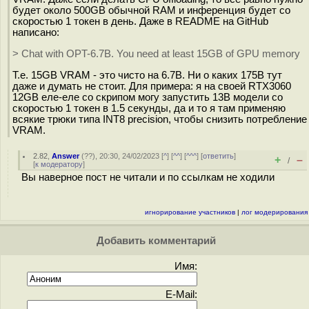
будет около 500GB обычной RAM и инференция будет со
скоростью 1 токен в день. Даже в README на GitHub
написано:
> Chat with OPT-6.7B. You need at least 15GB of GPU memory
Т.е. 15GB VRAM - это чисто на 6.7B. Ни о каких 175B тут
даже и думать не стоит. Для примера: я на своей RTX3060
12GB еле-еле со скрипом могу запустить 13B модели со
скоростью 1 токен в 1.5 секунды, да и то я там применяю
всякие трюки типа INT8 precision, чтобы снизить потребление
VRAM.
2.82
,
Answer
(
??
), 20:30, 24/02/2023 [
^
] [
^^
] [
^^^
] [
ответить
]
+
–
/
[
к модератору
]
Вы наверное пост не читали и по ссылкам не ходили
игнорирование участников
|
лог модерирования
Добавить комментарий
Имя:
E-Mail: