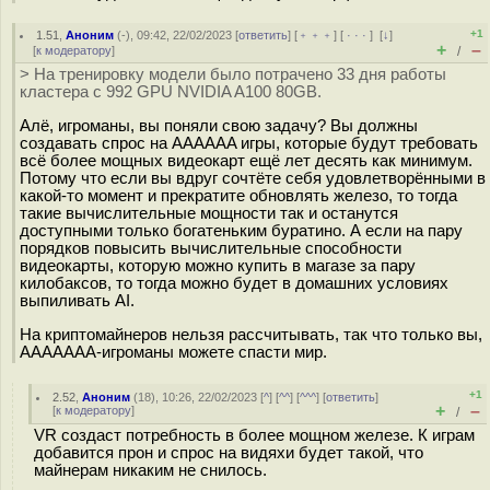
+1
1.51
,
Аноним
(
-
), 09:42, 22/02/2023 [
ответить
] [
﹢﹢﹢
] [
· · ·
]
[
↓
]
+
–
[
к модератору
]
/
> На тренировку модели было потрачено 33 дня работы
кластера с 992 GPU NVIDIA A100 80GB.
Алё, игроманы, вы поняли свою задачу? Вы должны
создавать спрос на AAAAAA игры, которые будут требовать
всё более мощных видеокарт ещё лет десять как минимум.
Потому что если вы вдруг сочтёте себя удовлетворёнными в
какой-то момент и прекратите обновлять железо, то тогда
такие вычислительные мощности так и останутся
доступными только богатеньким буратино. А если на пару
порядков повысить вычислительные способности
видеокарты, которую можно купить в магазе за пару
килобаксов, то тогда можно будет в домашних условиях
выпиливать AI.
На криптомайнеров нельзя рассчитывать, так что только вы,
AAAAAAA-игроманы можете спасти мир.
+1
2.52
,
Аноним
(
18
), 10:26, 22/02/2023 [
^
] [
^^
] [
^^^
] [
ответить
]
+
–
[
к модератору
]
/
VR создаст потребность в более мощном железе. К играм
добавится прон и спрос на видяхи будет такой, что
майнерам никаким не снилось.