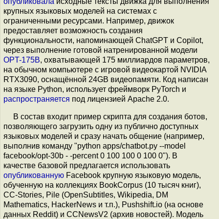
опубликовала
исходные тексты движка для выполнения
крупных языковых моделей на системах с
ограниченными ресурсами. Например, движок
предоставляет возможность создания
функциональности, напоминающей ChatGPT и Copilot,
через выполнение готовой натренированной модели
OPT-175B
, охватывающей 175 миллиардов параметров,
на обычном компьютере с игровой видеокартой NVIDIA
RTX3090, оснащённой 24GB видеопамяти. Код написан
на языке Python, использует фреймворк PyTorch и
распространяется
под лицензией Apache 2.0.
В состав входит пример скрипта для создания ботов,
позволяющего загрузить одну из публично доступных
языковых моделей и сразу начать общение (например,
выполнив команду "python apps/chatbot.py --model
facebook/opt-30b - -percent 0 100 100 0 100 0"). В
качестве базовой предлагается использовать
опубликованную
Facebook крупную языковую модель,
обученную на коллекциях BookCorpus (10 тысяч книг),
CC-Stories, Pile (OpenSubtitles, Wikipedia, DM
Mathematics, HackerNews и т.п.), Pushshift.io (на основе
данных Reddit) и CCNewsV2 (архив новостей). Модель