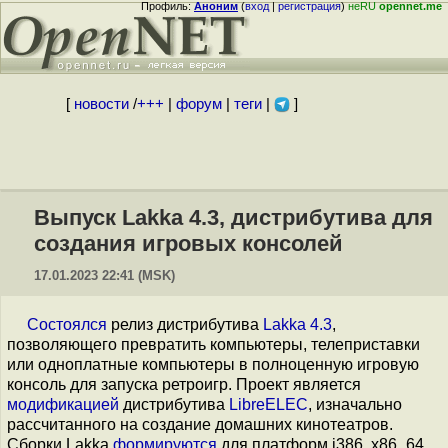
Профиль:
Аноним
(
вход
|
регистрация
)
неRU
opennet.me
[
новости
/
+++
|
форум
|
теги
|
]
Выпуск Lakka 4.3, дистрибутива для
создания игровых консолей
17.01.2023 22:41 (MSK)
Состоялся
релиз дистрибутива
Lakka 4.3
,
позволяющего превратить компьютеры, телеприставки
или одноплатные компьютеры в полноценную игровую
консоль для запуска ретроигр. Проект является
модификацией
дистрибутива
LibreELEC
, изначально
рассчитанного на создание домашних кинотеатров.
Сборки Lakka
формируются
для платформ i386, x86_64