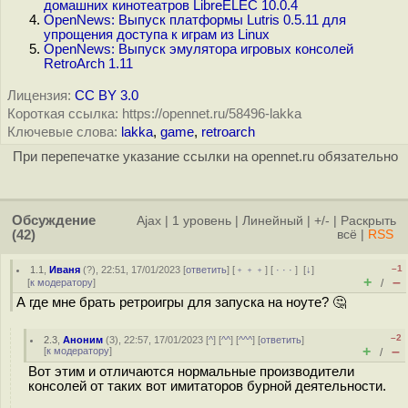
домашних кинотеатров LibreELEC 10.0.4
OpenNews: Выпуск платформы Lutris 0.5.11 для
упрощения доступа к играм из Linux
OpenNews: Выпуск эмулятора игровых консолей
RetroArch 1.11
Лицензия:
CC BY 3.0
Короткая ссылка: https://opennet.ru/58496-lakka
Ключевые слова:
lakka
,
game
,
retroarch
При перепечатке указание ссылки на opennet.ru обязательно
Обсуждение
Ajax
|
1 уровень
|
Линейный
|
+/-
|
Раскрыть
(42)
всё
|
RSS
–1
1.1
,
Иваня
(
?
), 22:51, 17/01/2023 [
ответить
] [
﹢﹢﹢
] [
· · ·
]
[
↓
]
+
–
[
к модератору
]
/
А где мне брать ретроигры для запуска на ноуте? 🤔
–2
2.3
,
Аноним
(
3
), 22:57, 17/01/2023 [
^
] [
^^
] [
^^^
] [
ответить
]
+
–
[
к модератору
]
/
Вот этим и отличаются нормальные производители
консолей от таких вот имитаторов бурной деятельности.