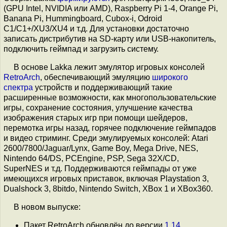
(GPU Intel, NVIDIA или AMD), Raspberry Pi 1-4, Orange Pi,
Banana Pi, Hummingboard, Cubox-i, Odroid
C1/C1+/XU3/XU4 и т.д. Для установки достаточно
записать дистрибутив на SD-карту или USB-накопитель,
подключить геймпад и загрузить систему.
В основе Lakka лежит эмулятор игровых консолей
RetroArch
, обеспечивающий эмуляцию
широкого
спектра
устройств и поддерживающий такие
расширенные возможности, как многопользовательские
игры, сохранение состояния, улучшение качества
изображения старых игр при помощи шейдеров,
перемотка игры назад, горячее подключение геймпадов
и видео стриминг. Среди эмулируемых консолей: Atari
2600/7800/Jaguar/Lynx, Game Boy, Mega Drive, NES,
Nintendo 64/DS, PCEngine, PSP, Sega 32X/CD,
SuperNES и т.д. Поддерживаются геймпады от уже
имеющихся игровых приставок, включая Playstation 3,
Dualshock 3, 8bitdo, Nintendo Switch, XBox 1 и XBox360.
В новом выпуске:
Пакет RetroArch обновлён до версии
1.14
.