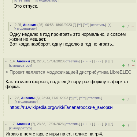
[
ответить
]
[
к модератору
]
Это отпуск.
2.25
,
Аноним
(
25
), 06:53, 18/01/2023 [
^
] [
^^
] [
^^^
] [
ответить
]
[
↑
]
+
–
/
[
к модератору
]
Одну неделю в год проиграть это нормально, и совсем
жизни не мешает.
Вот когда наоборот, одну неделю в год не играть...
+1
1.4
,
Аноним
(
3
), 22:58, 17/01/2023 [
ответить
] [
﹢﹢﹢
] [
· · ·
]
[
↓
] [
↑
]
+
–
[
к модератору
]
/
> Проект является модификацией дистрибутива LibreELEC
Как-то мало форков, надо ещё пару раз форкнуть форк от
форка.
2.8
,
Аноним
(
6
), 23:33, 17/01/2023 [
^
] [
^^
] [
^^^
] [
ответить
]
+
–
/
[
к модератору
]
https://ru.wikipedia.org/wiki/Галапагосские_вьюрки
1.7
,
Аноним
(
7
), 23:33, 17/01/2023 [
ответить
] [
﹢﹢﹢
] [
· · ·
]
[
↓
] [
↑
]
+
–
/
[
к модератору
]
Играю в нем старые игры на crt телике на rpi4.