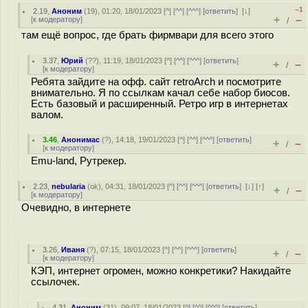
–1
2.19
,
Аноним
(
19
), 01:20, 18/01/2023 [
^
] [
^^
] [
^^^
] [
ответить
]
[
↓
]
+
–
[
к модератору
]
/
там ещё вопрос, где брать фирмвари для всего этого
3.37
,
Юрий
(
??
), 11:19, 18/01/2023 [
^
] [
^^
] [
^^^
] [
ответить
]
+
–
/
[
к модератору
]
Ребята зайдите на офф. сайт retroArch и посмотрите
внимательно. Я по ссылкам качал себе набор биосов.
Есть базовый и расширенный. Ретро игр в интернетах
валом.
3.46
,
Анонимас
(
?
), 14:18, 19/01/2023 [
^
] [
^^
] [
^^^
] [
ответить
]
+
–
/
[
к модератору
]
Emu-land, Рутрекер.
2.23
,
nebularia
(
ok
), 04:31, 18/01/2023 [
^
] [
^^
] [
^^^
] [
ответить
]
[
↓
] [
↑
]
+
–
/
[
к модератору
]
Очевидно, в интернете
3.26
,
Иваня
(
?
), 07:15, 18/01/2023 [
^
] [
^^
] [
^^^
] [
ответить
]
+
–
/
[
к модератору
]
КЭП, интернет огромен, можно конкретики? Накидайте
ссылочек.
4.31
,
Аноним
(
31
), 09:07, 18/01/2023 [
^
] [
^^
] [
^^^
] [
ответить
]