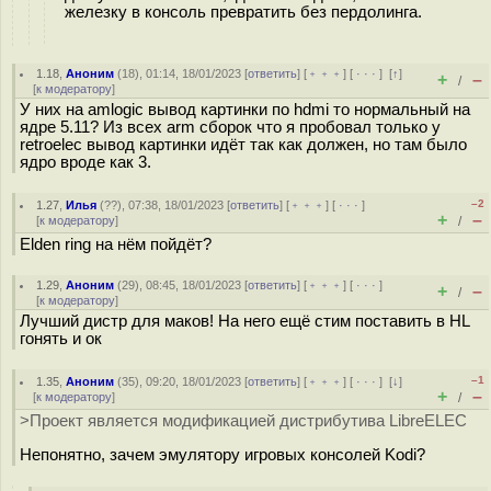
железку в консоль превратить без пердолинга.
1.18
,
Аноним
(
18
), 01:14, 18/01/2023 [
ответить
] [
﹢﹢﹢
] [
· · ·
]
[
↑
]
+
–
/
[
к модератору
]
У них на amlogic вывод картинки по hdmi то нормальный на
ядре 5.11? Из всех arm сборок что я пробовал только у
retroelec вывод картинки идёт так как должен, но там было
ядро вроде как 3.
–2
1.27
,
Илья
(
??
), 07:38, 18/01/2023 [
ответить
] [
﹢﹢﹢
] [
· · ·
]
+
–
[
к модератору
]
/
Elden ring на нём пойдёт?
1.29
,
Аноним
(
29
), 08:45, 18/01/2023 [
ответить
] [
﹢﹢﹢
] [
· · ·
]
+
–
/
[
к модератору
]
Лучший дистр для маков! На него ещё стим поставить в HL
гонять и ок
–1
1.35
,
Аноним
(
35
), 09:20, 18/01/2023 [
ответить
] [
﹢﹢﹢
] [
· · ·
]
[
↓
]
+
–
[
к модератору
]
/
>Проект является модификацией дистрибутива LibreELEC
Непонятно, зачем эмулятору игровых консолей Kodi?