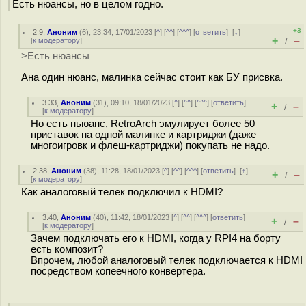
Есть нюансы, но в целом годно.
+3
2.9
,
Аноним
(
6
), 23:34, 17/01/2023 [
^
] [
^^
] [
^^^
] [
ответить
]
[
↓
]
+
–
[
к модератору
]
/
>Есть нюансы
Ана один нюанс, малинка сейчас стоит как БУ присвка.
3.33
,
Аноним
(
31
), 09:10, 18/01/2023 [
^
] [
^^
] [
^^^
] [
ответить
]
+
–
/
[
к модератору
]
Но есть ньюанс, RetroArch эмулирует более 50
приставок на одной малинке и картриджи (даже
многоигровк и флеш-картриджи) покупать не надо.
2.38
,
Аноним
(
38
), 11:28, 18/01/2023 [
^
] [
^^
] [
^^^
] [
ответить
]
[
↑
]
+
–
/
[
к модератору
]
Как аналоговый телек подключил к HDMI?
3.40
,
Аноним
(
40
), 11:42, 18/01/2023 [
^
] [
^^
] [
^^^
] [
ответить
]
+
–
/
[
к модератору
]
Зачем подключать его к HDMI, когда у RPI4 на борту
есть композит?
Впрочем, любой аналоговый телек подключается к HDMI
посредством копеечного конвертера.