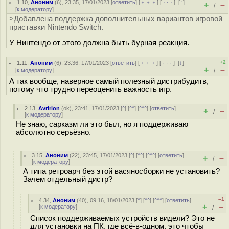
1.10
,
Аноним
(
6
), 23:35, 17/01/2023 [
ответить
] [
﹢﹢﹢
] [
· · ·
]
[
↑
]
+
–
/
[
к модератору
]
>Добавлена поддержка дополнительных вариантов игровой
приставки Nintendo Switch.
У Нинтендо от этого должна быть бурная реакция.
+2
1.11
,
Аноним
(
6
), 23:36, 17/01/2023 [
ответить
] [
﹢﹢﹢
] [
· · ·
]
[
↓
]
+
–
[
к модератору
]
/
А так вообще, наверное самый полезный дистрибудитв,
потому что трудно переоценить важность игр.
2.13
,
Avririon
(
ok
), 23:41, 17/01/2023 [
^
] [
^^
] [
^^^
] [
ответить
]
+
–
/
[
к модератору
]
Не знаю, сарказм ли это был, но я поддерживаю
абсолютно серьёзно.
3.15
,
Аноним
(
22
), 23:45, 17/01/2023 [
^
] [
^^
] [
^^^
] [
ответить
]
+
–
/
[
к модератору
]
А типа ретроарч без этой васяносборки не установить?
Зачем отдельный дистр?
–1
4.34
,
Аноним
(
40
), 09:16, 18/01/2023 [
^
] [
^^
] [
^^^
] [
ответить
]
+
–
[
к модератору
]
/
Список поддерживаемых устройств видели? Это не
для установки на ПК, где всё-в-одном, это чтобы