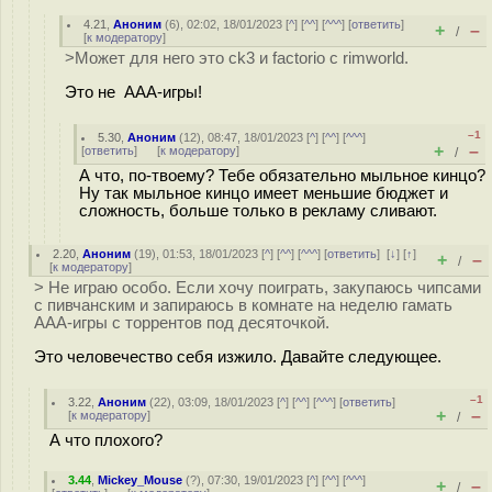
4.21
,
Аноним
(
6
), 02:02, 18/01/2023 [
^
] [
^^
] [
^^^
] [
ответить
]
+
–
/
[
к модератору
]
>Может для него это ck3 и factorio с rimworld.
Это не ААА-игры!
–1
5.30
,
Аноним
(
12
), 08:47, 18/01/2023 [
^
] [
^^
] [
^^^
]
+
–
[
ответить
]
[
к модератору
]
/
А что, по-твоему? Тебе обязательно мыльное кинцо?
Ну так мыльное кинцо имеет меньшие бюджет и
сложность, больше только в рекламу сливают.
2.20
,
Аноним
(
19
), 01:53, 18/01/2023 [
^
] [
^^
] [
^^^
] [
ответить
]
[
↓
] [
↑
]
+
–
/
[
к модератору
]
> Не играю особо. Если хочу поиграть, закупаюсь чипсами
с пивчанским и запираюсь в комнате на неделю гамать
ААА-игры с торрентов под десяточкой.
Это человечество себя изжило. Давайте следующее.
–1
3.22
,
Аноним
(
22
), 03:09, 18/01/2023 [
^
] [
^^
] [
^^^
] [
ответить
]
+
–
[
к модератору
]
/
А что плохого?
3.44
,
Mickey_Mouse
(
?
), 07:30, 19/01/2023 [
^
] [
^^
] [
^^^
]
+
–
/