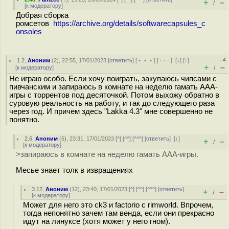
+
–
/
[
к модератору
]
Добрая сборка
ромсетов
https://archive.org/details/softwarecapsules_c
onsoles
–4
1.2
,
Аноним
(
2
), 22:55, 17/01/2023 [
ответить
] [
﹢﹢﹢
] [
· · ·
]
[
↓
] [
↑
]
+
–
[
к модератору
]
/
Не играю особо. Если хочу поиграть, закупаюсь чипсами с
пивчанским и запираюсь в комнате на неделю гамать ААА-
игры с торрентов под десяточкой. Потом выхожу обратно в
суровую реальность на работу, и так до следующего раза
через год. И причем здесь "Lakka 4.3" мне совершенно не
понятно.
2.6
,
Аноним
(
6
), 23:31, 17/01/2023 [
^
] [
^^
] [
^^^
] [
ответить
]
[
↓
]
+
–
/
[
к модератору
]
>запираюсь в комнате на неделю гамать ААА-игры.
Месье знает толк в извращениях
3.12
,
Аноним
(
12
), 23:40, 17/01/2023 [
^
] [
^^
] [
^^^
] [
ответить
]
+
–
/
[
к модератору
]
Может для него это ck3 и factorio с rimworld. Впрочем,
тогда непонятно зачем там венда, если они прекрасно
идут на линуксе (хотя может у него гном).