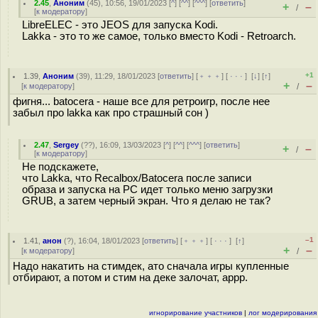
2.45
,
Аноним
(
45
), 10:56, 19/01/2023 [
^
] [
^^
] [
^^^
] [
ответить
]
+
–
/
[
к модератору
]
LibreELEC - это JEOS для запуска Kodi.
Lakka - это то же самое, только вместо Kodi - Retroarch.
+1
1.39
,
Аноним
(
39
), 11:29, 18/01/2023 [
ответить
] [
﹢﹢﹢
] [
· · ·
]
[
↓
] [
↑
]
+
–
[
к модератору
]
/
фигня... batocera - наше все для ретроигр, после нее
забыл про lakka как про страшный сон )
2.47
,
Sergey
(
??
), 16:09, 13/03/2023 [
^
] [
^^
] [
^^^
] [
ответить
]
+
–
/
[
к модератору
]
Не подскажете,
что Lakka, что Recalbox/Batocera после записи
образа и запуска на PC идет только меню загрузки
GRUB, а затем черный экран. Что я делаю не так?
–1
1.41
,
анон
(
?
), 16:04, 18/01/2023 [
ответить
] [
﹢﹢﹢
] [
· · ·
]
[
↑
]
+
–
[
к модератору
]
/
Надо накатить на стимдек, ато сначала игры купленные
отбирают, а потом и стим на деке залочат, аррр.
игнорирование участников
|
лог модерирования