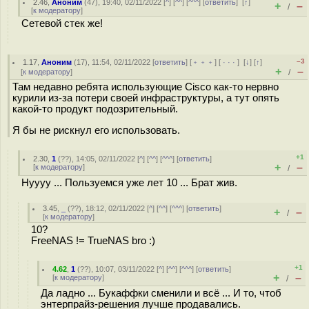
2.46
,
Аноним
(
47
), 19:40, 02/11/2022 [
^
] [
^^
] [
^^^
] [
ответить
]
[
↑
]
+
–
/
[
к модератору
]
Сетевой стек же!
–3
1.17
,
Аноним
(
17
), 11:54, 02/11/2022 [
ответить
] [
﹢﹢﹢
] [
· · ·
]
[
↓
] [
↑
]
+
–
[
к модератору
]
/
Там недавно ребята использующие Cisco как-то нервно
курили из-за потери своей инфраструктуры, а тут опять
какой-то продукт подозрительный.
Я бы не рискнул его использовать.
+1
2.30
,
1
(
??
), 14:05, 02/11/2022 [
^
] [
^^
] [
^^^
] [
ответить
]
+
–
[
к модератору
]
/
Нуууу ... Пользуемся уже лет 10 ... Брат жив.
3.45
,
_
(
??
), 18:12, 02/11/2022 [
^
] [
^^
] [
^^^
] [
ответить
]
+
–
/
[
к модератору
]
10?
FreeNAS != TrueNAS bro :)
+1
4.62
,
1
(
??
), 10:07, 03/11/2022 [
^
] [
^^
] [
^^^
] [
ответить
]
+
–
[
к модератору
]
/
Да ладно ... Букаффки сменили и всё ... И то, чтоб
энтерпрайз-решения лучше продавались.