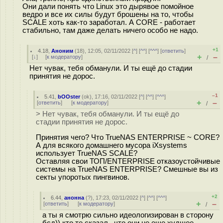
Они дали понять что Linux это дырявое помойное
ведро и все их силы будут брошены на то, чтобы
SCALE хоть как-то заработал. А CORE - работает
стабильно, там даже делать ничего особо не надо.
+1
4.18
,
Аноним
(
18
), 12:05, 02/11/2022 [
^
] [
^^
] [
^^^
] [
ответить
]
+
–
[
↓
] [
к модератору
]
/
Нет чувак, тебя обманули. И ты ещё до стадии
принятия не дорос.
–1
5.41
,
bOOster
(
ok
), 17:16, 02/11/2022 [
^
] [
^^
] [
^^^
]
+
–
[
ответить
]
[
к модератору
]
/
> Нет чувак, тебя обманули. И ты ещё до
стадии принятия не дорос.
Принятия чего? Что TrueNAS ENTERPRISE ~ CORE?
А для всякого домашнего мусора iXsystems
использует TrueNAS SCALE?
Оставляя свои ТОП/ENTERPRISE отказоустойчивые
системы на TrueNAS ENTERPRISE? Смешные вы из
секты упоротых пингвинов.
+2
6.44
,
анонна
(
?
), 17:23, 02/11/2022 [
^
] [
^^
] [
^^^
]
+
–
[
ответить
]
[
к модератору
]
/
а ты я смотрю сильно идеологизирован в сторону