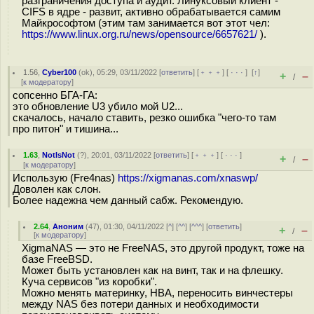
разграничения доступа и аудит. Линуксовый клиент -
CIFS в ядре - развит, активно обрабатывается самим
Майкрософтом (этим там занимается вот этот чел:
https://www.linux.org.ru/news/opensource/6657621/
).
1.56
,
Cyber100
(
ok
), 05:29, 03/11/2022 [
ответить
] [
﹢﹢﹢
] [
· · ·
]
[
↑
]
+
–
/
[
к модератору
]
сопсенно БГА-ГА:
это обновление U3 убило мой U2...
скачалось, начало ставить, резко ошибка "чего-то там
про питон" и тишина...
1.63
,
NotIsNot
(
?
), 20:01, 03/11/2022 [
ответить
] [
﹢﹢﹢
] [
· · ·
]
+
–
/
[
к модератору
]
Использую (Fre4nas)
https://xigmanas.com/xnaswp/
Доволен как слон.
Более надежна чем данный сабж. Рекомендую.
2.64
,
Аноним
(
47
), 01:30, 04/11/2022 [
^
] [
^^
] [
^^^
] [
ответить
]
+
–
/
[
к модератору
]
XigmaNAS — это не FreeNAS, это другой продукт, тоже на
базе FreeBSD.
Может быть установлен как на винт, так и на флешку.
Куча сервисов "из коробки".
Можно менять материнку, HBA, переносить винчестеры
между NAS без потери данных и необходимости