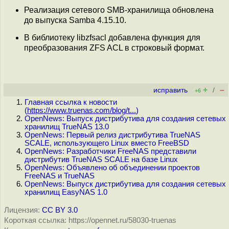
Реализация сетевого SMB-хранилища обновлена
до выпуска Samba 4.15.10.
В библиотеку libzfsacl добавлена функция для
преобразования ZFS ACL в строковый формат.
+
–
исправить
/
+6
Главная ссылка к новости
(
https://www.truenas.com/blog/t...
)
OpenNews: Выпуск дистрибутива для создания сетевых
хранилищ TrueNAS 13.0
OpenNews: Первый релиз дистрибутива TrueNAS
SCALE, использующего Linux вместо FreeBSD
OpenNews: Разработчики FreeNAS представили
дистрибутив TrueNAS SCALE на базе Linux
OpenNews: Объявлено об объединении проектов
FreeNAS и TrueNAS
OpenNews: Выпуск дистрибутива для создания сетевых
хранилищ EasyNAS 1.0
Лицензия:
CC BY 3.0
Короткая ссылка: https://opennet.ru/58030-truenas