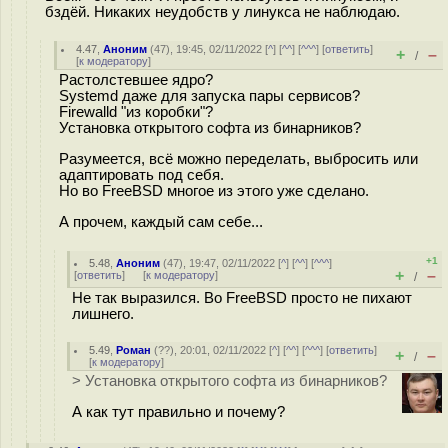
бздёй. Никаких неудобств у линукса не наблюдаю.
4.47
,
Аноним
(
47
), 19:45, 02/11/2022 [
^
] [
^^
] [
^^^
] [
ответить
]
+
–
/
[
к модератору
]
Растолстевшее ядро?
Systemd даже для запуска пары сервисов?
Firewalld "из коробки"?
Установка открытого софта из бинарников?
Разумеется, всё можно переделать, выбросить или
адаптировать под себя.
Но во FreeBSD многое из этого уже сделано.
А прочем, каждый сам себе...
+1
5.48
,
Аноним
(
47
), 19:47, 02/11/2022 [
^
] [
^^
] [
^^^
]
+
–
[
ответить
]
[
к модератору
]
/
Не так выразился. Во FreeBSD просто не пихают
лишнего.
5.49
,
Роман
(
??
), 20:01, 02/11/2022 [
^
] [
^^
] [
^^^
] [
ответить
]
+
–
/
[
к модератору
]
> Установка открытого софта из бинарников?
А как тут правильно и почему?