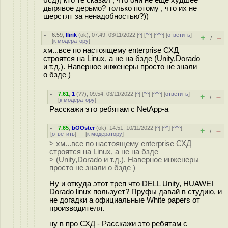
бсд)) кто те сказал , что они не еще худшее
дырявое дерьмо? только потому , что их не
шерстят за ненадобностью?))
6.59
,
llirik
(
ok
), 07:49, 03/11/2022 [
^
] [
^^
] [
^^^
] [
ответить
]
+
–
/
[
к модератору
]
хм...все по настоящему enterprise СХД
строятся на Linux, а не на бзде (Unity,Dorado
и т.д.). Наверное инженеры просто не знали
о бзде )
7.61
,
1
(
??
), 09:54, 03/11/2022 [
^
] [
^^
] [
^^^
] [
ответить
]
+
–
/
[
к модератору
]
Расскажи это ребятам с NetApp-а
7.65
,
bOOster
(
ok
), 14:51, 10/11/2022 [
^
] [
^^
] [
^^^
]
+
–
/
[
ответить
]
[
к модератору
]
> хм...все по настоящему enterprise СХД
строятся на Linux, а не на бзде
> (Unity,Dorado и т.д.). Наверное инженеры
просто не знали о бзде )
Ну и откуда этот треп что DELL Unity, HUAWEI
Dorado linux пользует? Пруфы давай в студию, и
не догадки а официальные White papers от
производителя.
ну в про СХД - Расскажи это ребятам с