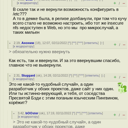
+
–
[
к модератору
]
/
В скале так и не вернули возможность конфигурить в
/etc???
А то в демке была, в релизе долбанули, при том что кучу
всего стало не возможно настроить, ибо тот же insecure
nfs недоступен в Web, но это мы про микрослучай, а
таких мильен
2.19
,
Аноним
(
18
), 12:07, 02/11/2022 [
^
] [
^^
] [
^^^
] [
ответить
]
[
↑
]
+
–
/
[
к модератору
]
> обязательно нужно ввернуть
Как есть, так и ввернули. И за это ввернувшим спасибо,
главное что не вывернули.
2.31
,
Sluggard
(
ok
), 14:28, 02/11/2022 [
^
] [
^^
] [
^^^
] [
ответить
]
[
↓
]
+
–
/
[
к модератору
]
Это не какой-то «удобный случай», а один
разработчик у обоих проектов, даже сайт у них один.
Или ты истинно-верующий, и тебя, от соседства
Пресвятой Бзди с этим поганым языческим Пингвином,
корёжит?
3.42
,
bOOster
(
ok
), 17:19, 02/11/2022 [
^
] [
^^
] [
^^^
] [
ответить
]
+
–
/
[
к модератору
]
> Это не какой-то «удобный случай», а один
разработчик у обоих проектов, даже