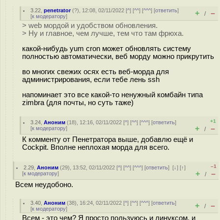
3.22
,
penetrator
(
?
), 12:08, 02/11/2022 [
^
] [
^^
] [
^^^
] [
ответить
]
+
–
/
[
к модератору
]
> web мордой и удобством обновления.
> Ну и главное, чем лучше, тем что там фрюха.
какой-нибудь yum cron может обновлять систему
полностью автоматически, веб морду можно прикрутить
во многих свежих осях есть веб-морда для
администрирования, если тебе лень ssh
напоминает это все какой-то ненужный комбайн типа
zimbra (для почты, но суть таже)
+1
3.24
,
Аноним
(
18
), 12:16, 02/11/2022 [
^
] [
^^
] [
^^^
] [
ответить
]
+
–
[
к модератору
]
/
К комменту от Пенетратора выше, добавлю ещё и
Cockpit. Вполне неплохая морда для всего.
–1
2.29
,
Аноним
(
29
), 13:52, 02/11/2022 [
^
] [
^^
] [
^^^
] [
ответить
]
[
↓
] [
↑
]
+
–
[
к модератору
]
/
Всем неудобоно.
3.40
,
Аноним
(
38
), 16:24, 02/11/2022 [
^
] [
^^
] [
^^^
] [
ответить
]
+
–
/
[
к модератору
]
Всем - это чем? Я просто пользуюсь и линуксом, и