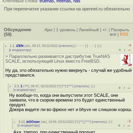
Ключевые слова:
truenas
,
freenas
,
nas
При перепечатке указание ссылки на opennet.ru обязательно
Обсуждение
Ajax
|
1 уровень
|
Линейный
|
+/-
|
Раскрыть
(59)
всё
|
RSS
–9
1.1
,
iZEN
(
ok
), 09:13, 02/11/2022 [
ответить
] [
﹢﹢﹢
] [
· · ·
]
[
↓
]
+
–
[
к модератору
]
/
> Параллельно развивается дистрибутив TrueNAS
SCALE, использующий Linux вместо FreeBSD.
Ну да, это обязательно нужно ввернуть - случай же удобный
представился.
2.3
,
1
(
??
), 09:47, 02/11/2022 [
^
] [
^^
] [
^^^
] [
ответить
]
[
↓
]
+
–
/
[
к модератору
]
Ну вообще-то, когда они выпустили этот SCALE, они
заявили, что в скором времени это будет единственный
продукт.
Докера видите ли во фрюхе нет и bhyve не слишком хорош.
–2
3.13
,
bOOster
(
ok
), 10:59, 02/11/2022 [
^
] [
^^
] [
^^^
] [
ответить
]
[
↓
]
+
–
[
к модератору
]
/
Аха, трепло, про единственный продукт.