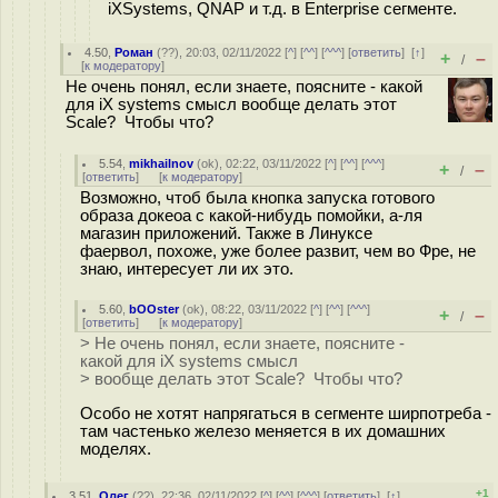
iXSystems, QNAP и т.д. в Enterprise сегменте.
4.50
,
Роман
(
??
), 20:03, 02/11/2022 [
^
] [
^^
] [
^^^
] [
ответить
]
[
↑
]
+
–
/
[
к модератору
]
Не очень понял, если знаете, поясните - какой
для iX systems смысл вообще делать этот
Scale? Чтобы что?
5.54
,
mikhailnov
(
ok
), 02:22, 03/11/2022 [
^
] [
^^
] [
^^^
]
+
–
/
[
ответить
]
[
к модератору
]
Возможно, чтоб была кнопка запуска готового
образа докеоа с какой-нибудь помойки, а-ля
магазин приложений. Также в Линуксе
фаервол, похоже, уже более развит, чем во Фре, не
знаю, интересует ли их это.
5.60
,
bOOster
(
ok
), 08:22, 03/11/2022 [
^
] [
^^
] [
^^^
]
+
–
/
[
ответить
]
[
к модератору
]
> Не очень понял, если знаете, поясните -
какой для iX systems смысл
> вообще делать этот Scale? Чтобы что?
Особо не хотят напрягаться в сегменте ширпотреба -
там частенько железо меняется в их домашних
моделях.
+1
3.51
,
Олег
(
??
), 22:36, 02/11/2022 [
^
] [
^^
] [
^^^
] [
ответить
]
[
↑
]