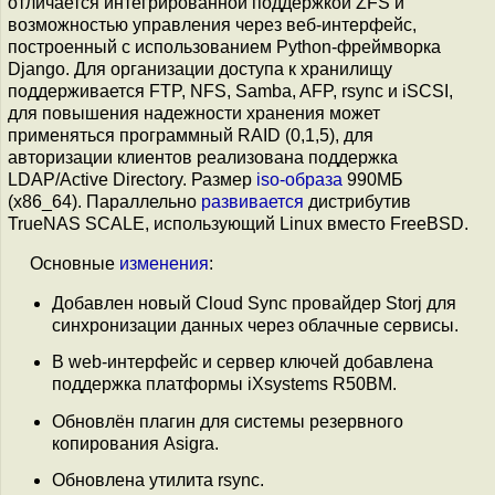
отличается интегрированной поддержкой ZFS и
возможностью управления через веб-интерфейс,
построенный с использованием Python-фреймворка
Django. Для организации доступа к хранилищу
поддерживается FTP, NFS, Samba, AFP, rsync и iSCSI,
для повышения надежности хранения может
применяться программный RAID (0,1,5), для
авторизации клиентов реализована поддержка
LDAP/Active Directory. Размер
iso-образа
990МБ
(x86_64). Параллельно
развивается
дистрибутив
TrueNAS SCALE, использующий Linux вместо FreeBSD.
Основные
изменения
:
Добавлен новый Cloud Sync провайдер Storj для
синхронизации данных через облачные сервисы.
В web-интерфейс и сервер ключей добавлена
поддержка платформы iXsystems R50BM.
Обновлён плагин для системы резервного
копирования Asigra.
Обновлена утилита rsync.