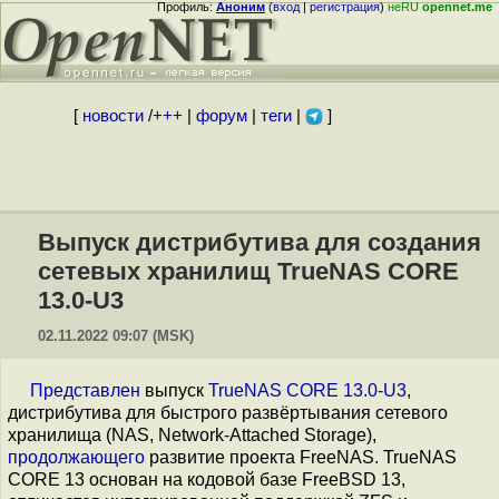
Профиль:
Аноним
(
вход
|
регистрация
)
неRU
opennet.me
[
новости
/
+++
|
форум
|
теги
|
]
Выпуск дистрибутива для создания
сетевых хранилищ TrueNAS CORE
13.0-U3
02.11.2022 09:07 (MSK)
Представлен
выпуск
TrueNAS CORE 13.0-U3
,
дистрибутива для быстрого развёртывания сетевого
хранилища (NAS, Network-Attached Storage),
продолжающего
развитие проекта FreeNAS. TrueNAS
CORE 13 основан на кодовой базе FreeBSD 13,