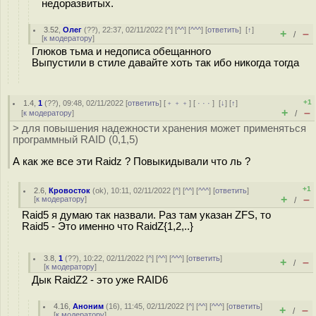
недоразвитых.
3.52
,
Олег
(
??
), 22:37, 02/11/2022 [
^
] [
^^
] [
^^^
] [
ответить
]
[
↑
]
+
–
/
[
к модератору
]
Глюков тьма и недописа обещанного
Выпустили в стиле давайте хоть так ибо никогда тогда
+1
1.4
,
1
(
??
), 09:48, 02/11/2022 [
ответить
] [
﹢﹢﹢
] [
· · ·
]
[
↓
] [
↑
]
+
–
[
к модератору
]
/
> для повышения надежности хранения может применяться
программный RAID (0,1,5)
А как же все эти Raidz ? Повыкидывали что ль ?
+1
2.6
,
Кровосток
(
ok
), 10:11, 02/11/2022 [
^
] [
^^
] [
^^^
] [
ответить
]
+
–
[
к модератору
]
/
Raid5 я думаю так назвали. Раз там указан ZFS, то
Raid5 - Это именно что RaidZ{1,2,..}
3.8
,
1
(
??
), 10:22, 02/11/2022 [
^
] [
^^
] [
^^^
] [
ответить
]
+
–
/
[
к модератору
]
Дык RaidZ2 - это уже RAID6
4.16
,
Аноним
(
16
), 11:45, 02/11/2022 [
^
] [
^^
] [
^^^
] [
ответить
]
+
–
/
[
к модератору
]