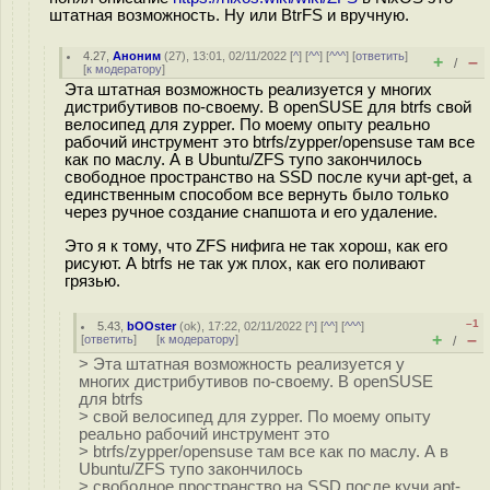
штатная возможность. Ну или BtrFS и вручную.
4.27
,
Аноним
(
27
), 13:01, 02/11/2022 [
^
] [
^^
] [
^^^
] [
ответить
]
+
–
/
[
к модератору
]
Эта штатная возможность реализуется у многих
дистрибутивов по-своему. В openSUSE для btrfs свой
велосипед для zypper. По моему опыту реально
рабочий инструмент это btrfs/zypper/opensuse там все
как по маслу. А в Ubuntu/ZFS тупо закончилось
свободное пространство на SSD после кучи apt-get, а
единственным способом все вернуть было только
через ручное создание снапшота и его удаление.
Это я к тому, что ZFS нифига не так хорош, как его
рисуют. А btrfs не так уж плох, как его поливают
грязью.
–1
5.43
,
bOOster
(
ok
), 17:22, 02/11/2022 [
^
] [
^^
] [
^^^
]
+
–
[
ответить
]
[
к модератору
]
/
> Эта штатная возможность реализуется у
многих дистрибутивов по-своему. В openSUSE
для btrfs
> свой велосипед для zypper. По моему опыту
реально рабочий инструмент это
> btrfs/zypper/opensuse там все как по маслу. А в
Ubuntu/ZFS тупо закончилось
> свободное пространство на SSD после кучи apt-