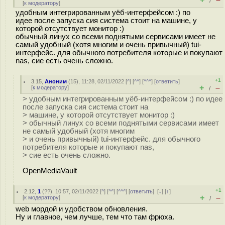
/
[
к модератору
]
удобным интегрированным уёб-интерфейсом :) по
идее после запуска сия система стоит на машине, у
которой отсутствует монитор :)
обычный линух со всеми поднятыми сервисами имеет не
самый удобный (хотя многим и очень привычный) tui-
интерфейс. для обычного потребителя которые и покупают
nas, сие есть очень сложно.
+1
3.15
,
Аноним
(
15
), 11:28, 02/11/2022 [
^
] [
^^
] [
^^^
] [
ответить
]
+
–
[
к модератору
]
/
> удобным интегрированным уёб-интерфейсом :) по идее
после запуска сия система стоит на
> машине, у которой отсутствует монитор :)
> обычный линух со всеми поднятыми сервисами имеет
не самый удобный (хотя многим
> и очень привычный) tui-интерфейс. для обычного
потребителя которые и покупают nas,
> сие есть очень сложно.
OpenMediaVault
+1
2.12
,
1
(
??
), 10:57, 02/11/2022 [
^
] [
^^
] [
^^^
] [
ответить
]
[
↓
] [
↑
]
+
–
[
к модератору
]
/
web мордой и удобством обновления.
Ну и главное, чем лучше, тем что там фрюха.