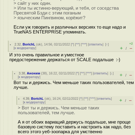
> сайт у них один.
> Или ты истинно-верующий, и тебя, от соседства
Пресвятой Бзди с этим поганым
> языческим Пингвином, корёжит?
Если уж говорить и различных версиях то еще надо и
TrueNAS ENTERPRISE упоминать.
+2
2.32
,
BorichL
(
ok
), 14:56, 02/11/2022 [
^
] [
^^
] [
^^^
] [
ответить
]
[
↑
]
+
–
[
к модератору
]
/
И это очень правильное и уместное
предостережение держаться от SCALE подальше :-)
3.38
,
Аноним
(
38
), 16:22, 02/11/2022 [
^
] [
^^
] [
^^^
] [
ответить
]
[
↓
]
+
–
/
[
к модератору
]
Вот ты и держись. Чем меньше таких пользователей, тем
лучше.
4.39
,
BorichL
(
ok
), 16:24, 02/11/2022 [
^
] [
^^
] [
^^^
] [
ответить
]
+
–
/
[
к модератору
]
> Вот ты и держись. Чем меньше таких
пользователей, тем лучше.
А я от обоих вариаций держусь подальше, мне проще
базовую систему поставить и настроить как надо, без
всего этого уеб-зоопарка для умственно