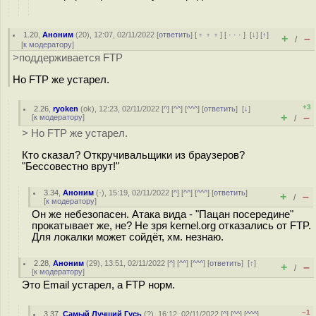
1.20
,
Аноним
(
20
), 12:07, 02/11/2022 [
ответить
] [
﹢﹢﹢
] [
· · ·
]
[
↓
] [
↑
]
+
–
/
[
к модератору
]
>поддерживается FTP
Но FTP же устарел.
+3
2.26
,
ryoken
(
ok
), 12:23, 02/11/2022 [
^
] [
^^
] [
^^^
] [
ответить
]
[
↓
]
+
–
[
к модератору
]
/
> Но FTP же устарел.
Кто сказал? Откручивальщики из браузеров?
"Бессовестно врут!"
3.34
,
Аноним
(
-
), 15:19, 02/11/2022 [
^
] [
^^
] [
^^^
] [
ответить
]
+
–
/
[
к модератору
]
Он же небезопасен. Атака вида - "Пацан посередине"
прокатывает же, не? Не зря kernel.org отказались от FTP.
Для локалки может сойдёт, хм. незнаю.
2.28
,
Аноним
(
29
), 13:51, 02/11/2022 [
^
] [
^^
] [
^^^
] [
ответить
]
[
↑
]
+
–
/
[
к модератору
]
Это Email устарел, а FTP норм.
–1
3.37
,
Самый Лучший Гусь
(
?
), 16:12, 02/11/2022 [
^
] [
^^
] [
^^^
]