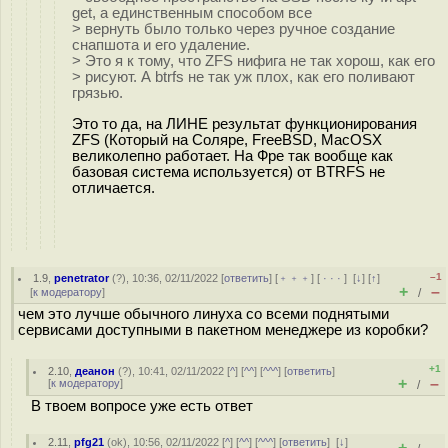
get, а единственным способом все
> вернуть было только через ручное создание
снапшота и его удаление.
> Это я к тому, что ZFS нифига не так хорош, как его
> рисуют. А btrfs не так уж плох, как его поливают
грязью.
Это то да, на ЛИНЕ результат функционирования
ZFS (Который на Соляре, FreeBSD, MacOSX
великолепно работает. На Фре так вообще как
базовая система используется) от BTRFS не
отличается.
–1
1.9
,
penetrator
(
?
), 10:36, 02/11/2022 [
ответить
] [
﹢﹢﹢
] [
· · ·
]
[
↓
] [
↑
]
+
–
[
к модератору
]
/
чем это лучше обычного линуха со всеми поднятыми
сервисами доступными в пакетном менеджере из коробки?
+1
2.10
,
деанон
(
?
), 10:41, 02/11/2022 [
^
] [
^^
] [
^^^
] [
ответить
]
+
–
[
к модератору
]
/
В твоем вопросе уже есть ответ
2.11
,
pfg21
(
ok
), 10:56, 02/11/2022 [
^
] [
^^
] [
^^^
] [
ответить
]
[
↓
]
+
–