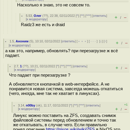
Насколько я знаю, это не совсем то.
5.53
,
Олег
(
??
), 22:38, 02/11/2022 [
^
] [
^^
] [
^^^
] [
ответить
]
+
–
/
[
к модератору
]
Raidz3 же есть и draid
1.5
,
Аноним
(
5
), 10:10, 02/11/2022 [
ответить
] [
﹢﹢﹢
] [
· · ·
]
[
↓
] [
↑
]
+
–
/
[
к модератору
]
а как это, например, обновлять? при перезагрузке ж всё
падает.
2.7
,
1
(
??
), 10:21, 02/11/2022 [
^
] [
^^
] [
^^^
] [
ответить
]
+
–
/
[
к модератору
]
Что падает при перезагрузке ?
А обновляется кнопачкой в web-интерфейсе. А не
понравится новая система, завсегда можешь откатиться
(чего, иногда, мне так не хватает в линуксах).
+1
3.14
,
n00by
(
ok
), 11:17, 02/11/2022 [
^
] [
^^
] [
^^^
] [
ответить
]
+
–
[
к модератору
]
/
Линукс можно поставить на ZFS, создавать снимок
файловой системы перед обновлением и точно так
же откатывать, в случае чего. Если правильно
понял описание
https://nixos.wiki/wiki/ZFS
в NixOS это