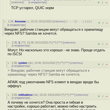
+
–
[
ответить
]
[
к модератору
]
/
TCP устарел, QUIC норм
1.33
,
Аноним
(
-
), 15:15, 02/11/2022 [
ответить
] [
﹢﹢﹢
] [
· · ·
]
[
↓
] [
↑
]
+
–
/
[
к модератору
]
Виндовс рабочие станции могут обращаться к хранилищу
через NFS? Samba не хочется.
2.35
,
1
(
??
), 15:38, 02/11/2022 [
^
] [
^^
] [
^^^
] [
ответить
]
+
–
/
[
к модератору
]
Могут. Но насколько это хорошо - не знаю. Проще отдать
по iSCSI
2.36
,
ryoken
(
ok
), 15:46, 02/11/2022 [
^
] [
^^
] [
^^^
] [
ответить
]
+
–
/
[
к модератору
]
> Виндовс рабочие станции могут обращаться к
хранилищу через NFS? Samba не хочется.
AFAIK под умолчанию NFS клиент в вендах вроде бы
оффнут.
2.55
,
mikhailnov
(
ok
), 02:25, 03/11/2022 [
^
] [
^^
] [
^^^
] [
ответить
]
+
–
/
[
к модератору
]
А почему не хочется? Она проста и гибкая в
настройке, хорошо работает, можно гибко настроить