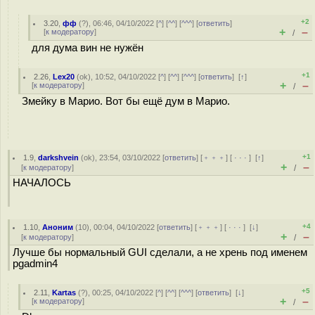
+2
3.20
,
фф
(
?
), 06:46, 04/10/2022 [
^
] [
^^
] [
^^^
] [
ответить
]
+
–
[
к модератору
]
/
для дума вин не нужён
+1
2.26
,
Lex20
(
ok
), 10:52, 04/10/2022 [
^
] [
^^
] [
^^^
] [
ответить
]
[
↑
]
+
–
[
к модератору
]
/
Змейку в Марио. Вот бы ещё дум в Марио.
+1
1.9
,
darkshvein
(
ok
), 23:54, 03/10/2022 [
ответить
] [
﹢﹢﹢
] [
· · ·
]
[
↑
]
+
–
[
к модератору
]
/
НАЧАЛОСЬ
+4
1.10
,
Аноним
(
10
), 00:04, 04/10/2022 [
ответить
] [
﹢﹢﹢
] [
· · ·
]
[
↓
]
+
–
[
к модератору
]
/
Лучше бы нормальный GUI сделали, а не хрень под именем
pgadmin4
+5
2.11
,
Kartas
(
?
), 00:25, 04/10/2022 [
^
] [
^^
] [
^^^
] [
ответить
]
[
↓
]
+
–
[
к модератору
]
/