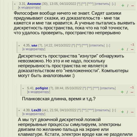
3.31
,
Аноним
(
30
), 13:05, 04/10/2022 [
^
] [
^^
] [
^^^
] [
ответить
]
[
↓
]
+
–
/
[
к модератору
]
Философия вообще ничего не знает. Сидят шизики
придумывают сказки, из доказателоьств - мне так
кажется и мне так нравится. А ученые пытались выявить
дискретность пространства, пока что на той точности,
что удалось проверить, пространство непрерывно
–1
4.35
,
ыы
(
?
), 14:22, 04/10/2022 [
^
] [
^^
] [
^^^
] [
ответить
]
[
↓
]
+
–
[
к модератору
]
/
Дискретность пространства "изнутри" обнаружить
невозможно. Но это и не надо, поскольку
непрерывность пространства не является
доказательством его "невложенности". Компьютеры
могут быть аналоговыми :)
–1
5.41
,
pofigist
(
?
), 08:44, 05/10/2022 [
^
] [
^^
] [
^^^
] [
ответить
]
+
–
[
к модератору
]
/
Планковская длинна, время и т.д.?
4.39
,
Lex20
(
ok
), 21:56, 04/10/2022 [
^
] [
^^
] [
^^^
] [
ответить
]
[
↑
]
+
–
/
[
к модератору
]
А мы тут двоичной дискретной логикой
непрерывные процессы симулируем, электроны
двигаем по желанию пальца на экране или
клавиатуре. Кстати, электрон вроде как не разделили