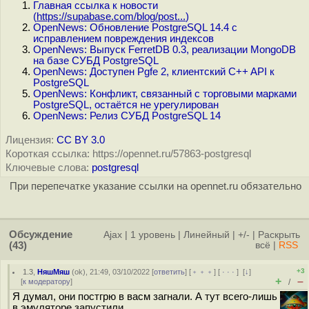
Главная ссылка к новости
(
https://supabase.com/blog/post...
)
OpenNews: Обновление PostgreSQL 14.4 с
исправлением повреждения индексов
OpenNews: Выпуск FerretDB 0.3, реализации MongoDB
на базе СУБД PostgreSQL
OpenNews: Доступен Pgfe 2, клиентский C++ API к
PostgreSQL
OpenNews: Конфликт, связанный с торговыми марками
PostgreSQL, остаётся не урегулирован
OpenNews: Релиз СУБД PostgreSQL 14
Лицензия:
CC BY 3.0
Короткая ссылка: https://opennet.ru/57863-postgresql
Ключевые слова:
postgresql
При перепечатке указание ссылки на opennet.ru обязательно
Обсуждение
Ajax
|
1 уровень
|
Линейный
|
+/-
|
Раскрыть
(43)
всё
|
RSS
+3
1.3
,
НяшМяш
(
ok
), 21:49, 03/10/2022 [
ответить
] [
﹢﹢﹢
] [
· · ·
]
[
↓
]
+
–
[
к модератору
]
/
Я думал, они постгрю в васм загнали. А тут всего-лишь
в эмуляторе запустили.