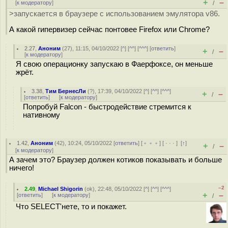
+
–
[
к модератору
]
/
>запускается в браузере с использованием эмулятора v86.
А какой гипервизер сейчас понтовее Firefox или Chrome?
2.27
,
Аноним
(
27
), 11:15, 04/10/2022 [
^
] [
^^
] [
^^^
] [
ответить
]
+
–
/
[
к модератору
]
Я свою операционку запускаю в Фаерфоксе, он меньше
жрёт.
3.38
,
Тим БернесЛи
(
?
), 17:39, 04/10/2022 [
^
] [
^^
] [
^^^
]
+
–
/
[
ответить
]
[
к модератору
]
Попробуй Falcon - быстродействие стремится к
нативному
1.42
,
Аноним
(
42
), 10:24, 05/10/2022 [
ответить
] [
﹢﹢﹢
] [
· · ·
]
[
↑
]
+
–
/
[
к модератору
]
А зачем это? Браузер должен котиков показывать и больше
ничего!
–2
2.49
,
Michael Shigorin
(
ok
), 22:48, 05/10/2022 [
^
] [
^^
] [
^^^
]
+
–
[
ответить
]
[
к модератору
]
/
Что SELECT'нете, то и покажет.