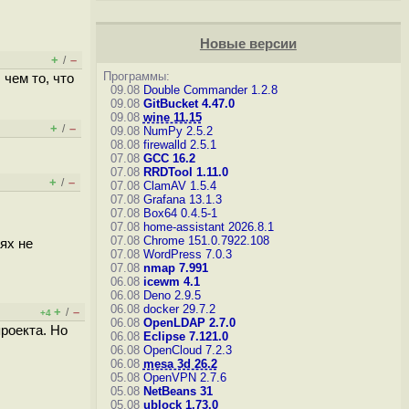
Новые версии
+
–
/
Программы:
чем то, что
09.08
Double Commander 1.2.8
09.08
GitBucket 4.47.0
09.08
wine 11.15
+
–
/
09.08
NumPy 2.5.2
08.08
firewalld 2.5.1
07.08
GCC 16.2
07.08
RRDTool 1.11.0
+
–
/
07.08
ClamAV 1.5.4
07.08
Grafana 13.1.3
07.08
Box64 0.4.5-1
07.08
home-assistant 2026.8.1
07.08
Chrome 151.0.7922.108
ях не
07.08
WordPress 7.0.3
07.08
nmap 7.991
06.08
icewm 4.1
06.08
Deno 2.9.5
06.08
docker 29.7.2
+
–
/
+4
06.08
OpenLDAP 2.7.0
роекта. Но
06.08
Eclipse 7.121.0
06.08
OpenCloud 7.2.3
06.08
mesa 3d 26.2
05.08
OpenVPN 2.7.6
05.08
NetBeans 31
05.08
ublock 1.73.0