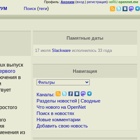
Профиль:
Аноним
(
вход
|
регистрация
)
неRU
opennet.me
РУМ
Поиск
(
теги
)
Памятные даты
17 июля
Slackware
исполнилось 33 года
ux выпуск
ервого
Навигация
ючения в
и
твует
Каналы:
Разделы новостей
|
Сводные
ростого
Что нового на OpenNet
Поиск в новостях
ого
Новые комментарии
ия
Добавить свою новость
менения из