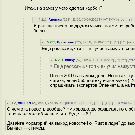
Итак, на замену чего сделан карбон?
4.213
,
Аноним
(
213
), 11:09, 30/09/2022 [
^
] [
^^
] [
^^^
] [
ответить
]
Я раньше писал на другом языке, потом попробо
было.
5.229
,
Прохожий
(
??
), 17:56, 01/10/2022 [
^
] [
^^
] [
^^^
] [
отве
Ещё расскажи, что ты выучил наизусть спе
6.231
,
n00by
(
ok
), 18:37, 01/10/2022 [
^
] [
^^
] [
^^^
] [
отв
> Ещё расскажи, что ты выучил наизуст
Почти 2000 на самом деле. Но по языку 
читают, если библиотеку используют). У
спрашивать экспертов Опеннета, а найти
1.2
,
Аноним
(
2
), 08:01, 28/09/2022 [
ответить
] [
﹢﹢﹢
] [
· · ·
]
[
↓
] [
↑
] [
к модерат
О чём эта новость вообще? Ну хорошо, до официального объ
теперь же уже объявили, что будет в 6.1.
Давайте мораторий на выход новостей о "Rust в ядре" до вы
Выйдет -- снимем.