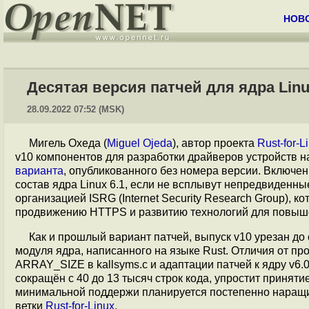
НОВ
Десятая версия патчей для ядра Lin
28.09.2022 07:52 (MSK)
Мигель Охеда (
Miguel Ojeda
), автор проекта
Rust-for-L
v10 компонентов для разработки драйверов устройств н
варианта
, опубликованного без номера версии. Включе
состав ядра Linux 6.1, если не всплывут непредвиденн
организацией ISRG (Internet Security Research Group), к
продвижению HTTPS и развитию технологий для повыш
Как и прошлый вариант патчей, выпуск v10 урезан до
модуля ядра, написанного на языке Rust. Отличия от пр
ARRAY_SIZE в kallsyms.c и адаптации патчей к ядру v6.
сокращён с 40 до 13 тысяч строк кода, упростит принят
минимальной поддержи планируется постепенно наращи
ветки
Rust-for-Linux
.