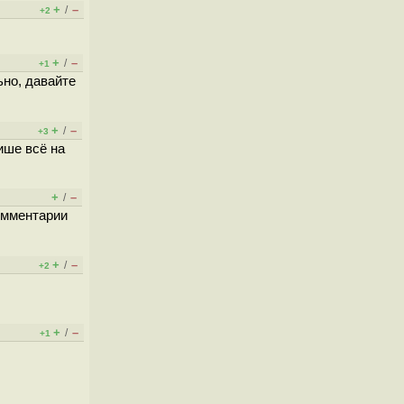
+
–
/
+2
+
–
/
+1
ьно, давайте
+
–
/
+3
ише всё на
+
–
/
омментарии
+
–
/
+2
+
–
/
+1