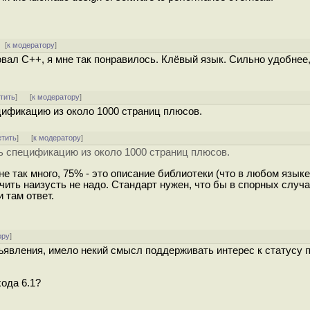
[
к модератору
]
вал С++, я мне так понравилось. Клёвый язык. Сильно удобнее, 
тить
]
[
к модератору
]
цификацию из около 1000 страниц плюсов.
етить
]
[
к модератору
]
ь спецификацию из около 1000 страниц плюсов.
не так много, 75% - это описание библиотеки (что в любом языке
чить наизусть не надо. Стандарт нужен, что бы в спорных случа
 там ответ.
ору
]
явления, имело некий смысл поддерживать интерес к статусу п
хода 6.1?