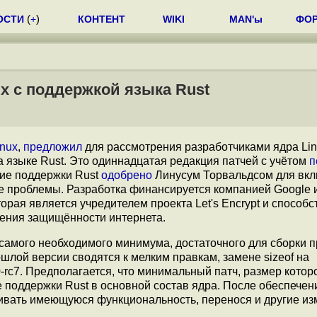
ОСТИ
(
+
)
КОНТЕНТ
WIKI
MAN'ы
ФО
ux с поддержкой языка Rust
inux
,
предложил
для рассмотрения разработчиками ядра Lin
а языке Rust. Это одиннадцатая редакция патчей с учётом
п
ние поддержки Rust
одобрено
Линусум Торвальдсом для вкл
ые проблемы. Разработка финансируется компанией Google 
оторая является учредителем проекта Let's Encrypt и способс
ения защищённости интернета.
 самого необходимого минимума, достаточного для сборки п
ошлой версии сводятся к мелким правкам, замене sizeof на
0-rc7. Предполагается, что минимальный патч, размер котор
ие поддержки Rust в основной состав ядра. После обеспечен
вать имеющуюся функциональность, перенося и другие из