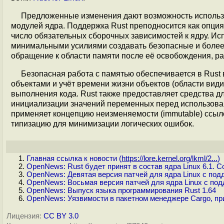
Предложенные изменения дают возможность использов
модулей ядра. Поддержка Rust преподносится как опция
число обязательных сборочных зависимостей к ядру. Ис
минимальными усилиями создавать безопасные и более 
обращение к области памяти после её освобождения, р
Безопасная работа с памятью обеспечивается в Rust
объектами и учёт времени жизни объектов (области види
выполнения кода. Rust также предоставляет средства д
инициализации значений переменных перед использован
применяет концепцию неизменяемости (immutable) ссыл
типизацию для минимизации логических ошибок.
Главная ссылка к новости (
https://lore.kernel.org/lkml/2...
)
OpenNews: Rust будет принят в состав ядра Linux 6.1. Со
OpenNews: Девятая версия патчей для ядра Linux с под
OpenNews: Восьмая версия патчей для ядра Linux с под
OpenNews: Выпуск языка программирования Rust 1.64
OpenNews: Уязвимости в пакетном менеджере Cargo, пр
Лицензия:
CC BY 3.0