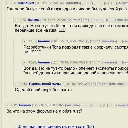
1.11
,
неаноним
(
?
), 08:39, 28/09/2022 [
ответить
] [
﹢﹢﹢
] [
· · ·
]
[
↓
] [
↑
] [
к моде
Сделали бы уже свой форк ядра и пихали бы туда свой раст
2.73
,
Максим
(
??
), 12:43, 28/09/2022 [
^
] [
^^
] [
^^^
] [
ответить
]
[
↓
] [
к модера
Вот да. Но не тут-то было - они приходят во все возмо
перепише всё на rust!!111"
3.101
,
Аноним
(
101
), 15:59, 28/09/2022 [
^
] [
^^
] [
^^^
] [
ответить
]
[
к м
Разработчики Tor'а подходят такие к зеркалу, смотр
rust!!111"
3.125
,
Аноним
(
125
), 20:13, 28/09/2022 [
^
] [
^^
] [
^^^
] [
ответить
]
[
к м
Вот да. Но не тут-то было - опеннет эксперты при
"вы всё делаети ниправильно, давайте перепише вс
2.151
,
Парень твоей мамы
(
?
), 04:16, 29/09/2022 [
^
] [
^^
] [
^^^
] [
ответить
]
[
Сделай свой форк без раста.
1.12
,
Аноним
(
12
), 08:39, 28/09/2022 [
ответить
] [
﹢﹢﹢
] [
· · ·
]
[
↓
] [
↑
] [
к модер
За что на этом форуме не любят rust?
....большая нить свёрнута, показать (52)