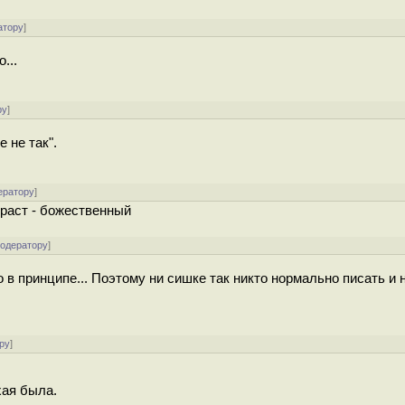
атору
]
...
ру
]
е не так".
ератору
]
 раст - божественный
модератору
]
 в принципе... Поэтому ни сишке так никто нормально писать и 
ру
]
охая была.