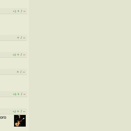
+
–
/
+1
+
–
/
+
–
/
+2
+
–
/
+
–
/
+5
+
–
/
+2
ого