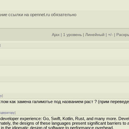
ние ссылки на opennet.ru обязательно
Ajax
|
1 уровень
|
Линейный
|
+/-
|
Раскры
]
]
]
ру
]
глом как замена галимотье под названием раст ? (прим переведе
одератору
]
 developer experience: Go, Swift, Kotlin, Rust, and many more. Devel
ately, the designs of these languages present significant barriers to 
in the idiomatic design of software to performance overhead.