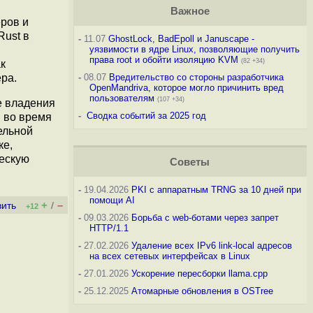
Важное
ров и
Rust в
-
11.07
GhostLock, BadEpoll и Januscape -
уязвимости в ядре Linux, позволяющие получить
права root и обойти изоляцию KVM
(82 +34)
к
ра.
-
08.07
Вредительство со стороны разработчика
OpenMandriva, которое могло причинить вред
пользователям
(107 +34)
е владения
-
Сводка событий за 2025 год
и во время
ельной
ке,
ческую
Советы
-
19.04.2026
PKI с аппаратным TRNG за 10 дней при
помощи AI
+
–
вить
/
+12
-
09.03.2026
Борьба с web-ботами через запрет
HTTP/1.1
-
27.02.2026
Удаление всех IPv6 link-local адресов
на всех сетевых интерфейсах в Linux
-
27.01.2026
Ускорение пересборки llama.cpp
-
25.12.2025
Атомарные обновления в OSTree