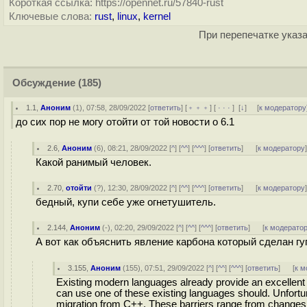
Короткая ссылка: https://opennet.ru/57840-rust
Ключевые слова:
rust
,
linux
,
kernel
При перепечатке указа
Обсуждение
(185)
1.1
,
Аноним
(
1
), 07:58, 28/09/2022 [
ответить
] [
﹢﹢﹢
] [
· · ·
]
[
↓
] [
к модератору
до сих пор не могу отойти от той новости о 6.1
2.6
,
Аноним
(
6
), 08:21, 28/09/2022 [
^
] [
^^
] [
^^^
] [
ответить
]
[
к модератору
Какой ранимый человек.
2.70
,
отойти
(
?
), 12:30, 28/09/2022 [
^
] [
^^
] [
^^^
] [
ответить
]
[
к модератору
бедный, купи себе уже огнетушитель.
2.144
,
Аноним
(
-
), 02:20, 29/09/2022 [
^
] [
^^
] [
^^^
] [
ответить
]
[
к модерато
А вот как объяснить явление карбона который сделан гу
3.155
,
Аноним
(
155
), 07:51, 29/09/2022 [
^
] [
^^
] [
^^^
] [
ответить
]
[
к м
Existing modern languages already provide an excellent
can use one of these existing languages should. Unfortun
migration from C++. These barriers range from changes 