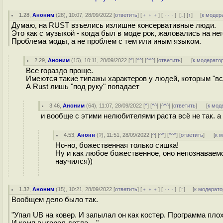
1.28
,
Аноним
(
28
), 10:07, 28/09/2022 [
ответить
] [
﹢﹢﹢
] [
· · ·
]
[
↓
] [
↑
] [
к модер
Думаю, на RUST взъелись излишне консервативные люди.
Это как с музыкой - когда был в моде рок, жаловались на него
Проблема моды, а не проблем с тем или иным языком.
2.29
,
Аноним
(
15
), 10:11, 28/09/2022 [
^
] [
^^
] [
^^^
] [
ответить
]
[
к модерато
Все гораздо проще.
Имеются такие типажы характеров у людей, которым "вс
А Rust лишь "под руку" попадает
3.46
,
Аноним
(
64
), 11:07, 28/09/2022 [
^
] [
^^
] [
^^^
] [
ответить
]
[
к мод
и вообще с этими нелюбителями раста всё не так. а
4.53
,
Анонн
(
?
), 11:51, 28/09/2022 [
^
] [
^^
] [
^^^
] [
ответить
]
[
к 
Но-но, божественная только сишка!
Ну и как любое божественное, оно непознаваемо
научился))
1.32
,
Аноним
(
15
), 10:21, 28/09/2022 [
ответить
] [
﹢﹢﹢
] [
· · ·
]
[
↑
] [
к модерато
Вообщем дело было так.
"Упал UB на ковер. И запылал он как костер. Программа пл
И комп выгорел дотла ..."