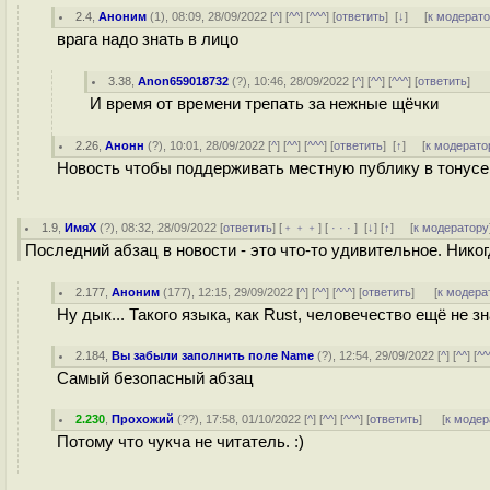
2.4
,
Аноним
(
1
), 08:09, 28/09/2022 [
^
] [
^^
] [
^^^
] [
ответить
]
[
↓
] [
к модерат
врага надо знать в лицо
3.38
,
Anon659018732
(
?
), 10:46, 28/09/2022 [
^
] [
^^
] [
^^^
] [
ответить
]
И время от времени трепать за нежные щёчки
2.26
,
Анонн
(
?
), 10:01, 28/09/2022 [
^
] [
^^
] [
^^^
] [
ответить
]
[
↑
] [
к модерато
Новость чтобы поддерживать местную публику в тонусе и
1.9
,
ИмяХ
(
?
), 08:32, 28/09/2022 [
ответить
] [
﹢﹢﹢
] [
· · ·
]
[
↓
] [
↑
] [
к модератору
Последний абзац в новости - это что-то удивительное. Никог
2.177
,
Аноним
(
177
), 12:15, 29/09/2022 [
^
] [
^^
] [
^^^
] [
ответить
]
[
к модера
Ну дык... Такого языка, как Rust, человечество ещё не зн
2.184
,
Вы забыли заполнить поле Name
(
?
), 12:54, 29/09/2022 [
^
] [
^^
] [
^^
Самый безопасный абзац
2.230
,
Прохожий
(
??
), 17:58, 01/10/2022 [
^
] [
^^
] [
^^^
] [
ответить
]
[
к модер
Потому что чукча не читатель. :)