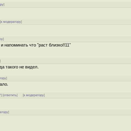
ору
]
[
к модератору
]
ру
]
 напоминать что "раст близко!!11"
]
да такого не видел.
тору
]
ало.
^
] [
ответить
]
[
к модератору
]
атору
]