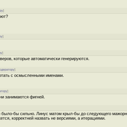
ру
]
няют?
ру
]
ру
]
йверов, которые автоматически генерируются.
одератору
]
отать с осмысленными именами.
атору
]
они занимаются фигней.
то было-бы сильно. Линус матом крыл-бы до следующего мажорн
жется, корректней назвать не версиями, а итерациями.