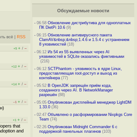
Обсуждаемые новости
-
06:58
Обновление дистрибутива для одноплатных
ПК DietPi 10.6
(9)
-
06:15
Обновление антивирусного пакета
ть всё
|
RSS
ClamAV&nbsp;&nbsp;1.4.6 и 1.5.4 с устранением
8 уязвимостей
(18)
+
–
/
+5
-
06:12
Из 54 из 55 выявленных через AI
уязвимостей в SQLite оказались фиктивными
(216)
+
–
/
+12
-
06:12
SCTPhantom - уязвимость в ядре Linux,
предоставляющая root-доступ и выход из
контейнера
(77)
+
–
/
+14
-
05:52
В OpenJDK запрещён приём кода,
созданного через AI. В NetworkManager
разрешён
(88)
+
–
/
-
05:05
Опубликован дисплейный менеджер LightDM
–1
1.33.0
(36)
н)
-
02:47
Объявлено о расформировании Nixpkgs Core
Team
(74)
+
–
/
+1
opers that
-
02:26
Опубликован Midnight Commander 6 c
adoption and
поддержкой панельных плагинов
(103)