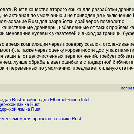
ать Rust в качестве второго языка для разработки драйве
, не активная по умолчанию и не приводящая к включению 
пользование Rust для разработки драйверов позволит с
качественные драйверы, избавленные от таких проблем ка
азыменование нулевых указателей и выход за границы буфе
 во время компиляции через проверку ссылок, отслеживани
мости), а также через оценку корректности доступа к памят
ля защиты от целочисленных переполнений, требует обязат
ием, лучше обрабатывает ошибки в стандартной библиоте
ок и переменных по умолчанию, предлагает сильную стати
испра
здан Rust-драйвер для Ethernet-чипов Intel
держкой языка Rust
держкой языка Rust
именяемом для проектов на языке Rust