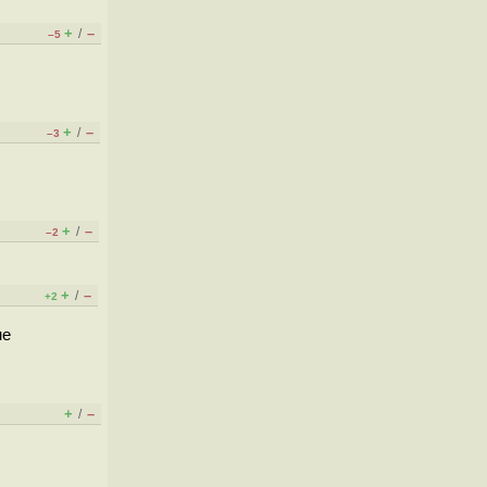
+
–
/
–5
+
–
/
–3
+
–
/
–2
+
–
/
+2
не
+
–
/