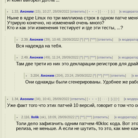
1.33
,
Аноним
(
15
), 10:27, 28/09/2022 [
ответить
] [
﹢﹢﹢
] [
· · ·
]
[
↓
] [
к модерато
Ныне в ядре Linux по три миллиона строк в одном патче ме
Утрирую конечно, но изменений очень много?
Кто и как эти изменения тестирует и где эти тесты, ...?
2.39
,
Аноним
(
39
), 10:48, 28/09/2022 [
^
] [
^^
] [
^^^
] [
ответить
]
[
к модерато
Вся надежда на тебя.
2.49
,
Аноним
(
49
), 11:24, 28/09/2022 [
^
] [
^^
] [
^^^
] [
ответить
]
[
к модерато
Там две трети из них это декларации регистров для дра
3.204
,
Аноним
(
204
), 23:24, 29/09/2022 [
^
] [
^^
] [
^^^
] [
ответить
]
[
к м
Они однажды были сгенерированы. Удобнее же раб
1.34
,
Аноним
(
34
), 10:41, 28/09/2022 [
ответить
] [
﹢﹢﹢
] [
· · ·
]
[
↓
] [
↑
] [
к модер
Уже факт того что этих патчей 10 версий, говорит о том что 
2.116
,
llolik
(
ok
), 18:09, 28/09/2022 [
^
] [
^^
] [
^^^
] [
ответить
]
[
к модератору
]
Толи дело зафигачить одним патчем 40kloc кода. Вот э
релиза, не меньше. А если не шутить, то это, как мне ка