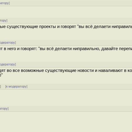
ратору
]
тору
]
жные существующие проекты и говорят "вы всё делаети ниправил
одератору
]
ят в него и говорят: "вы всё делаети ниправильно, давайте переп
одератору
]
ходят во все возможные существующие новости и наваливают в к
ё"
↑
] [
к модератору
]
атору
]