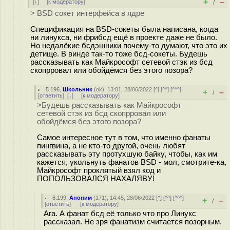
+
–
[
↓
] [
к модератору
]
/
> BSD сокет интерфейса в ядре
Спецификация на BSD-сокеты была написана, когда
ни линукса, ни фрибсд ещё в проекте даже не было.
Но недалёкие бсдэшники почему-то думают, что это их
детище. В винде так-то тоже бсд-сокеты. Будешь
рассказывать как Майкрософт сетевой стэк из бсд
скопрровал или обойдёмся без этого позора?
5.196
,
Школьник
(
ok
), 13:01, 28/06/2022 [
^
] [
^^
] [
^^^
]
+
–
/
[
ответить
]
[
↓
] [
к модератору
]
>Будешь рассказывать как Майкрософт
сетевой стэк из бсд скопрровал или
обойдёмся без этого позора?
Самое интересное тут в том, что именно фанаты
пингвина, а не кто-то другой, очень любят
рассказывать эту протухшую байку, чтобы, как им
кажется, укольнуть фанатов BSD - мол, смотрите-ка,
Майкрософт проклятый взял код и
ПОПОЛЬЗОВАЛСЯ НАХАЛЯВУ!
6.199
,
Аноним
(
171
), 14:45, 28/06/2022 [
^
] [
^^
] [
^^^
]
+
–
/
[
ответить
]
[
к модератору
]
Ага. А фанат бсд её только что про Линукс
рассказал. Не зря фанатизм считается позорным.