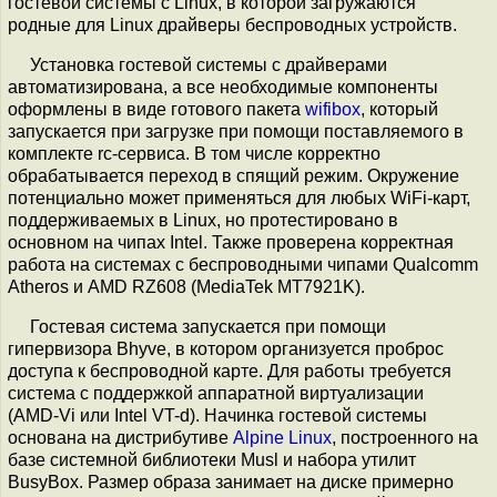
гостевой системы с Linux, в которой загружаются
родные для Linux драйверы беспроводных устройств.
Установка гостевой системы с драйверами
автоматизирована, а все необходимые компоненты
оформлены в виде готового пакета
wifibox
, который
запускается при загрузке при помощи поставляемого в
комплекте rc-сервиса. В том числе корректно
обрабатывается переход в спящий режим. Окружение
потенциально может применяться для любых WiFi-карт,
поддерживаемых в Linux, но протестировано в
основном на чипах Intel. Также проверена корректная
работа на системах с беспроводными чипами Qualcomm
Atheros и AMD RZ608 (MediaTek MT7921K).
Гостевая система запускается при помощи
гипервизора Bhyve, в котором организуется проброс
доступа к беспроводной карте. Для работы требуется
система с поддержкой аппаратной виртуализации
(AMD-Vi или Intel VT-d). Начинка гостевой системы
основана на дистрибутиве
Alpine Linux
, построенного на
базе системной библиотеки Musl и набора утилит
BusyBox. Размер образа занимает на диске примерно