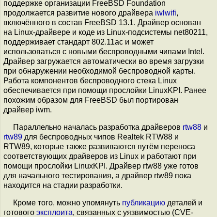
поддержке организации FreeBSD Foundation
продолжается развитие нового драйвера
iwlwifi
,
включённого в состав FreeBSD 13.1. Драйвер основан
на Linux-драйвере и коде из Linux-подсистемы net80211,
поддерживает стандарт 802.11ac и может
использоваться с новыми беспроводными чипами Intel.
Драйвер загружается автоматически во время загрузки
при обнаружении необходимой беспроводной карты.
Работа компонентов беспроводного стека Linux
обеспечивается при помощи прослойки LinuxKPI. Ранее
похожим образом для FreeBSD был портирован
драйвер iwm.
Параллельно началась разработка драйверов
rtw88
и
rtw89
для беспроводных чипов Realtek RTW88 и
RTW89, которые также развиваются путём переноса
соответствующих драйверов из Linux и работают при
помощи прослойки LinuxKPI. Драйвер rtw88 уже готов
для начального тестирования, а драйвер rtw89 пока
находится на стадии разработки.
Кроме того, можно упомянуть
публикацию
деталей и
готового
эксплоита
, связанных с уязвимостью (CVE-