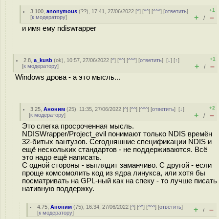
+1
3.100
,
anonymous
(
??
), 17:41, 27/06/2022 [
^
] [
^^
] [
^^^
] [
ответить
]
+
–
[
к модератору
]
/
и имя ему ndiswrapper
+1
2.8
,
a_kusb
(
ok
), 10:57, 27/06/2022 [
^
] [
^^
] [
^^^
] [
ответить
]
[
↓
] [
↑
]
+
–
[
к модератору
]
/
Windows дрова - а это мысль...
+2
3.25
,
Аноним
(
25
), 11:35, 27/06/2022 [
^
] [
^^
] [
^^^
] [
ответить
]
[
↓
]
+
–
[
к модератору
]
/
Это слегка просроченная мысль.
NDISWrapper/Project_evil понимают только NDIS времён
32-битых вантузов. Сегодняшние спецификации NDIS и
ещё нескольких стандартов - не поддерживаются. Всё
это надо ещё написать.
С одной стороны - выглядит заманчиво. С другой - если
проще комсомолить код из ядра линукса, или хотя бы
посматривать на GPL-ный как на спеку - то лучше писать
нативную поддержку.
4.75
,
Аноним
(
75
), 16:34, 27/06/2022 [
^
] [
^^
] [
^^^
] [
ответить
]
+
–
/
[
к модератору
]