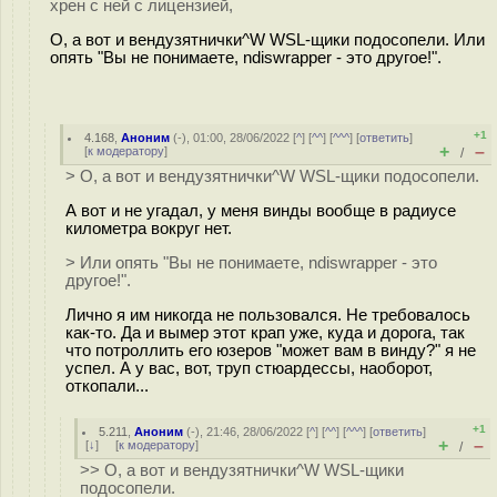
хрен с ней с лицензией,
О, а вот и вендузятнички^W WSL-щики подосопели. Или
опять "Вы не понимаете, ndiswrapper - это другое!".
+1
4.168
,
Аноним
(
-
), 01:00, 28/06/2022 [
^
] [
^^
] [
^^^
] [
ответить
]
+
–
[
к модератору
]
/
> О, а вот и вендузятнички^W WSL-щики подосопели.
А вот и не угадал, у меня винды вообще в радиусе
километра вокруг нет.
> Или опять "Вы не понимаете, ndiswrapper - это
другое!".
Лично я им никогда не пользовался. Не требовалось
как-то. Да и вымер этот крап уже, куда и дорога, так
что потроллить его юзеров "может вам в винду?" я не
успел. А у вас, вот, труп стюардессы, наоборот,
откопали...
+1
5.211
,
Аноним
(
-
), 21:46, 28/06/2022 [
^
] [
^^
] [
^^^
] [
ответить
]
+
–
[
↓
] [
к модератору
]
/
>> О, а вот и вендузятнички^W WSL-щики
подосопели.