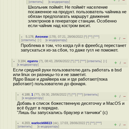
/
[
ответить
]
[
к модератору
]
Школьник поймёт. Не поймёт население
посаженное на продукт. пользователь чайника не
обязан предполагать маршрут движения
электронов в генераторе станции. Особенно
если чайник над костром висит.
5.178
,
Аноним
(
178
), 07:21, 28/06/2022 [
^
] [
^^
] [
^^^
]
+
–
/
[
ответить
]
[
↑
] [
к модератору
]
Проблема в том, что когда гуй в фреебсд перестанет
запускаться из-за сбоя, то даже гугл не поможет.
3.184
,
eganru
(
?
), 08:43, 28/06/2022 [
^
] [
^^
] [
^^^
] [
ответить
]
[
↑
]
+
–
/
[
к модератору
]
Если средней руки пользователю дать работать в bsd
или linux он разницы-то и не заметит.
Ядро Ваше и драйвера как и где работают(пока
работают) пользователю до фонаря.
4.188
,
1
(
??
), 09:30, 28/06/2022 [
^
] [
^^
] [
^^^
] [
ответить
]
+
–
/
[
к модератору
]
Добавь в список божественную десяточку и MacOS и
всё будет в порядке.
"Лишь бы запускались браузер и танчики" (с)
4.203
,
warlock66613
(
ok
), 17:03, 28/06/2022 [
^
] [
^^
] [
^^^
]
+
–
/
[
ответить
]
[
к модератору
]