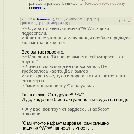
раньше и раньше Глядишь, ...
большой текст свёрнут,
показать
5.214
,
Аноним
(
-
), 21:51, 28/06/2022 [
^
] [
^^
] [
^^^
]
+
–
/
[
ответить
]
[
↑
] [
к модератору
]
>> О, а вот и вендузятнички^W WSL-щики
подосопели.
> А вот и не угадал, у меня винды вообще в радиусе
километра вокруг нет.
Все вы так говорите.
>> Или опять "Вы не понимаете, ndiswrapper - это
другое!".
> Лично я им никогда не пользовался. Не
требовалось как-то. Да и вымер
> этот крап уже, куда и дорога, так что потроллить
его юзеров
> "может вам в винду?" я не успел.
Так и скажи "Это другое!!!™©"
И да, когда оно было актуально, ты сидел на венде.
> А у вас, вот, труп стюардессы, наоборот,
откопали...
"Сам что-то нафантазировал, сам смишно
пашутил^W^W написал глупость ...".