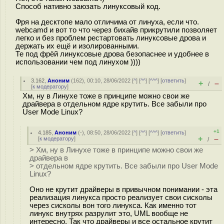
Способ нативно заюзать линуксовый код.
Фря на десктопе мало отличима от линуха, если что.
webcamd и вот то что через бихайв прикрутили позволяет
легко и без проблем рестартовать линуксовые дрова и
держать их ещё и изолированными.
Те под фрёй линуксовые дрова безопаснее и удобнее в
использовании чем под линухом ))))
3.162
,
Аноним
(
162
), 00:10, 28/06/2022 [
^
] [
^^
] [
^^^
] [
ответить
]
+
–
/
[
к модератору
]
Хм, ну в Линухе тоже в принципе можно свои же
драйвера в отдельном ядре крутить. Все забыли про
User Mode Linux?
+1
4.185
,
Аноним
(
-
), 08:50, 28/06/2022 [
^
] [
^^
] [
^^^
] [
ответить
]
+
–
[
к модератору
]
/
> Хм, ну в Линухе тоже в принципе можно свои же
драйвера в
> отдельном ядре крутить. Все забыли про User Mode
Linux?
Оно не крутит драйверы в привычном понимании - эта
реализация линукса просто реализует свои сисколы
через сисколы вон того линукса. Как именно тот
линукс внутрях разрулит это, UML вообще не
интересно. Так что драйверы и все остальное крутит