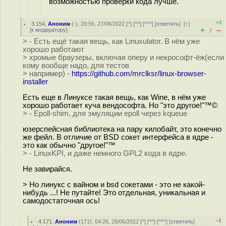
возможностью проверки кода лучше.
+2
3.154
,
Аноним
(
-
), 20:56, 27/06/2022 [
^
] [
^^
] [
^^^
] [
ответить
]
[
↑
]
+
–
[
к модератору
]
/
> - Есть ещё такая вещь, как Linuxulator. В нём уже
хорошо работают
> хромые браузеры, включая оперу и некрософт-ёж(если
кому вообще надо, для тестов
> например) -
https://github.com/mrclksr/linux-browser-
installer
Есть еще в Линуксе такая вещь, как Wine, в нём уже
хорошо работает куча вендософта. Но "это другое!"™©
> - Epoll-shim, для эмуляции epoll через kqueue
юзерспейсная библиотека на пару килобайт, это конечно
же фейл. В отличие от BSD сокет интерфейса в ядре -
это как обычно "другое!"™
> - LinuxKPI, и даже немного GPL2 кода в ядре.
Не завирайся.
> Но линукс с вайном и bsd сокетами - это не какой-
нибудь ...! Не путайте! Это отдельная, уникальная и
самодостаточная ось!
–1
4.171
,
Аноним
(
171
), 04:26, 28/06/2022 [
^
] [
^^
] [
^^^
] [
ответить
]