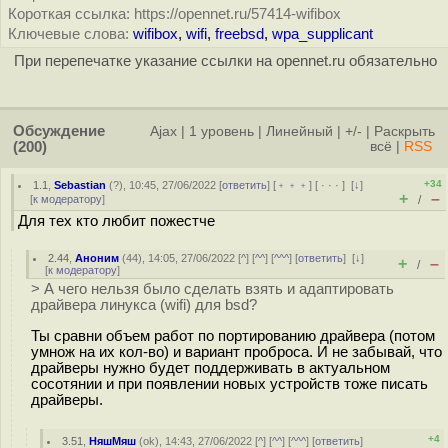
Короткая ссылка: https://opennet.ru/57414-wifibox
Ключевые слова:
wifibox
,
wifi
,
freebsd
,
wpa_supplicant
При перепечатке указание ссылки на opennet.ru обязательно
Обсуждение
Ajax
|
1 уровень
|
Линейный
|
+/-
|
Раскрыть
(200)
всё
|
RSS
+34
1.1
,
Sebastian
(
?
), 10:45, 27/06/2022 [
ответить
] [
﹢﹢﹢
] [
· · ·
]
[
↓
]
+
–
[
к модератору
]
/
Для тех кто любит пожестче
2.44
,
Аноним
(
44
), 14:05, 27/06/2022 [
^
] [
^^
] [
^^^
] [
ответить
]
[
↓
]
+
–
/
[
к модератору
]
> А чего нельзя было сделать взять и адаптировать
драйвера линукса (wifi) для bsd?
Ты сравни объем работ по портированию драйвера (потом
умнож на их кол-во) и вариант проброса. И не забывай, что
драйверы нужно будет поддерживать в актуальном
сосотянии и при появлении новых устройств тоже писать
драйверы.
+4
3.51
,
НяшМяш
(
ok
), 14:43, 27/06/2022 [
^
] [
^^
] [
^^^
] [
ответить
]