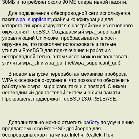
30МБ и потребляет около 90 МБ оперативной памяти.
Для подключения к беспроводной сети используется
пакет
wpa_supplicant
, файлы конфигурации для
которого синхронизируются с настройками из основного
окружения FreeBSD. Создаваемый wpa_supplicant
управляющий Unix-сокет пробрасывается в хост-
окружение, что позволяет использовать штатные
утилиты FreeBSD для подключения и работы с
беспроводной сетью, в том числе можно использовать
утилиты wpa_cli и wpa_gui (net/wpa_supplicant_gui).
В новом выпуске переработан механизм проброса
WPA в основное окружение, что позволило обеспечить
работу как с wpa_supplicant, таки и с hostapd. Снижен
необходимый для гостевой системы объём памяти.
Прекращена поддержка FreeBSD 13.0-RELEASE.
Дополнительно можно отметить
работу
по улучшению
предлагаемых во FreeBSD драйверов для
беспроводных карт на чипах Intel и Realtek. При