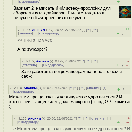
+
–
[
к модератору
]
/
Вариант 2: написать библиотеку-прослойку для
сборки линукс драйверов. Был же когда-то в
линуксе ndiswrapper, никто не умер.
+3
4.147
,
Аноним
(
147
), 20:36, 27/06/2022 [
^
] [
^^
] [
^^^
]
+
–
[
ответить
]
[
к модератору
]
/
>> никто не умер
А ndiswrapper?
–1
5.182
,
Аноним
(
-
), 08:25, 28/06/2022 [
^
] [
^^
] [
^^^
]
+
–
[
ответить
]
[
к модератору
]
/
Зато работенка некромансерам нашлась, о чем и
сабж.
2.110
,
Аноним
(
-
), 18:02, 27/06/2022 [
^
] [
^^
] [
^^^
] [
ответить
]
[
↑
]
+
–
/
[
к модератору
]
Может им проще взять уже линуксное ядро наконец? И
хрен с ней с лицензией, даже майкрософт под GPL комитит
:)
–1
3.153
,
Аноним
(
-
), 20:50, 27/06/2022 [
^
] [
^^
] [
^^^
] [
ответить
]
[
↓
]
+
–
[
к модератору
]
/
> Может им проще взять уже линуксное ядро наконец? И