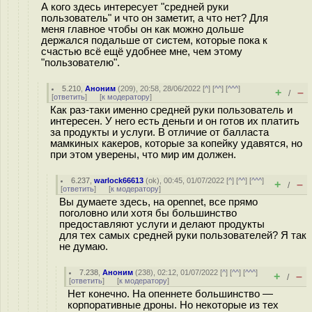
А кого здесь интересует "средней руки
пользователь" и что он заметит, а что нет? Для
меня главное чтобы он как можно дольше
держался подальше от систем, которые пока к
счастью всё ещё удобнее мне, чем этому
"пользователю".
5.210
,
Аноним
(
209
), 20:58, 28/06/2022 [
^
] [
^^
] [
^^^
]
+
–
/
[
ответить
]
[
к модератору
]
Как раз-таки именно средней руки пользователь и
интересен. У него есть деньги и он готов их платить
за продукты и услуги. В отличие от балласта
мамкиных какеров, которые за копейку удавятся, но
при этом уверены, что мир им должен.
6.237
,
warlock66613
(
ok
), 00:45, 01/07/2022 [
^
] [
^^
] [
^^^
]
+
–
/
[
ответить
]
[
к модератору
]
Вы думаете здесь, на opennet, все прямо
поголовно или хотя бы большинство
предоставляют услуги и делают продукты
для тех самых средней руки пользователей? Я так
не думаю.
7.238
,
Аноним
(
238
), 02:12, 01/07/2022 [
^
] [
^^
] [
^^^
]
+
–
/
[
ответить
]
[
к модератору
]
Нет конечно. На опеннете большинство —
корпоративные дроны. Но некоторые из тех