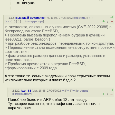
тот линукс.
+2
1.12
,
Бывалый смузихлёб
(
?
), 11:06, 27/06/2022 [
ответить
] [
﹢﹢﹢
]
+
–
[
· · ·
]
[
↓
] [
↑
] [
к модератору
]
/
> эксплоита, связанных с уязвимостью (CVE-2022-23088) в
беспроводном стеке FreeBSD,
> Проблема вызвана переполнением буфера в функции
ieee80211_parse_beacon()
> при разборе beacon-кадров, передаваемых точкой доступа.
> Переполнение стало возможным из-за отсутствия проверки
соответствия
> фактического размера данных и размера, указанного в
поле заголовка.
> Проблема проявляется в версиях FreeBSD,
сформированных с 2009 года.
А это точно те_самые академики и проч серьезные посоны
исключительно которые и пилят бздю ?
+1
2.129
,
Ivan_83
(
ok
), 18:45, 27/06/2022 [
^
] [
^^
] [
^^^
] [
ответить
]
+
–
[
к модератору
]
/
Подобное было и в ARP стёке 12 лет назад.
Тут скорее важно то, что в вифи код лазает от силы
пара человек.