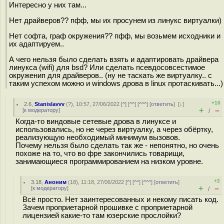
Интересно у них там...
Нет драйверов?? пфф, мы их просунем из линукс виртуалки)
Нет софта, граф окружения?? пфф, мы возьмем исходники и
их адаптируем..
А чего нельзя было сделать взять и адаптировать драйвера
линукса (wifi) для bsd? Или сделать псевдосовсестимое
окруженип для драйверов.. (ну не таскать же виртуалку.. с
таким успехом можно и windows дрова в linux протаскивать...)
+10
2.6
,
Stanislavvv
(
?
), 10:57, 27/06/2022 [
^
] [
^^
] [
^^^
] [
ответить
]
[
↓
]
+
–
[
к модератору
]
/
Когда-то виндовые сетевые дрова в линуксе и
использовались, но не через виртуалку, а через обёртку,
реализующую необходимый минимум вызовов.
Почему нельзя было сделать так же - непонятно, но очень
похоже на то, что во фре закончились товарищи,
занимающиеся программированием на низком уровне.
+2
3.18
,
Аноним
(
18
), 11:18, 27/06/2022 [
^
] [
^^
] [
^^^
] [
ответить
]
+
–
[
к модератору
]
/
Всё просто. Нет заинтересованных и некому писать код.
Зачем проприетарной прошивке с проприетарной
лицензией какие-то там юзерские прослойки?