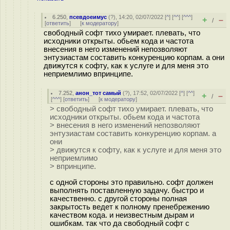
6.250
,
псевдоеимус
(
?
), 14:20, 02/07/2022 [
^
] [
^^
] [
^^^
]
+
–
/
[
ответить
]
[
к модератору
]
свободный софт тихо умирает. плевать, что
исходники открыты. обьем кода и частота
внесения в него изменений непозволяют
энтузиастам составить конкуренцию корпам. а они
движутся к софту, как к услуге и для меня это
неприемлимо впринципе.
7.252
,
анон_тот самый
(
?
), 17:52, 02/07/2022 [
^
] [
^^
]
+
–
/
[
^^^
] [
ответить
]
[
к модератору
]
> свободный софт тихо умирает. плевать, что
исходники открыты. обьем кода и частота
> внесения в него изменений непозволяют
энтузиастам составить конкуренцию корпам. а
они
> движутся к софту, как к услуге и для меня это
неприемлимо
> впринципе.
с одной стороны это правильно. софт должен
выполнять поставленную задачу. быстро и
качественно. с другой стороны полная
закрытость ведет к полному пренебрежению
качеством кода. и неизвестным дырам и
ошибкам. так что да свободный софт с