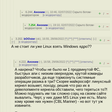
6.244
,
Аноним
(
-
), 10:46, 02/07/2022
Скрыто ботом-
+
–
/
модератором
[
к модератору
]
7.254
,
Аноним
(
-
), 19:10, 02/07/2022
Скрыто ботом-
+
–
/
модератором
[
к модератору
]
3.202
,
bOOster
(
ok
), 16:55, 28/06/2022 [
^
] [
^^
] [
^^^
] [
ответить
]
[
↓
]
+
–
/
[
↑
] [
к модератору
]
А не стоит ли уже Linux взять Windows ядро??
4.222
,
Аноним
(
-
), 16:58, 29/06/2022 [
^
] [
^^
] [
^^^
] [
ответить
]
+
–
/
[
к модератору
]
А нахрена? Чтобы не было ни 1 продвинутой ФС,
быстрых апи с низким оверхедом, крутой команды
разработчиков, да еще тормознуть системные
операции разика в три? Скорее майкрософт линуксный
кернел возьмет, походу, решив что раз их в
девелопменте кернела обставили, чего теряться то?!
Можно подумать им так сложно сорц на своем сайте
вывалить. Черт, у них даже MS Linux уже есть. Мало
кому кроме них нужен (CBL Mariner) - но вот тут уж
извините.