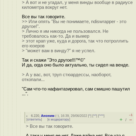
> А вот и не угадал, у меня винды вообще в радиусе
километра вокруг нет.
Все вы так говорите.
>> Или опять "Вы не понимаете, ndiswrapper - это
другое!".
> Лично я им никогда не пользовался. Не
требовалось как-то. Да и вымер
> этот крап уже, куда и дорога, так что потроллить
его юзеров
> "может вам в винду?" я не успел.
Так и скажи "Это другое!!!™©"
И да, огда оно было актуально, ты сидел на венде.
> А у вас, вот, труп стюардессы, наоборот,
откопали...
"Сам что-то нафантазировал, сам смишно пашутил
...".
–1
6.220
,
Аноним
(
-
), 16:39, 29/06/2022 [
^
] [
^^
] [
^^^
]
+
–
[
ответить
]
[
к модератору
]
/
> Все вы так говорите.
А таки у меня ее нет. Даже вайна нет. Все что я