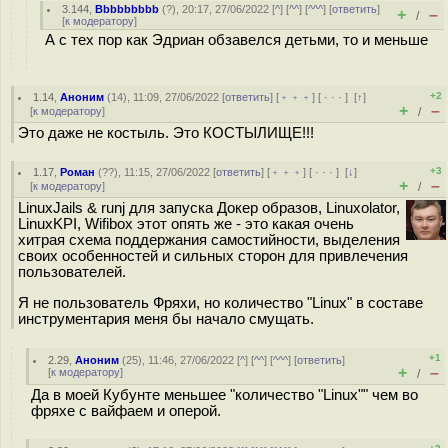
3.144
,
Bbbbbbbbb
(
?
), 20:17, 27/06/2022 [
^
] [
^^
] [
^^^
] [
ответить
]
+
–
/
[
к модератору
]
А с тех пор как Эдриан обзавелся детьми, то и меньше
+2
1.14
,
Аноним
(
14
), 11:09, 27/06/2022 [
ответить
] [
﹢﹢﹢
] [
· · ·
]
[
↑
]
+
–
[
к модератору
]
/
Это даже не костыль. Это КОСТЫЛИЩЕ!!!
+3
1.17
,
Роман
(
??
), 11:15, 27/06/2022 [
ответить
] [
﹢﹢﹢
] [
· · ·
]
[
↓
]
+
–
[
к модератору
]
/
LinuxJails & runj для запуска Докер образов, Linuxolator,
LinuxKPI, Wifibox этот опять же - это какая очень
хитрая схема поддержания самостийности, выделения
своих особенностей и сильных сторон для привлечения
пользователей.
Я не пользователь Фряхи, но количество "Linux" в составе
инструментария меня бы начало смущать.
+1
2.29
,
Аноним
(
25
), 11:46, 27/06/2022 [
^
] [
^^
] [
^^^
] [
ответить
]
+
–
[
к модератору
]
/
Да в моей Кубунте меньшее "количество "Linux"" чем во
фряхе с вайфаем и оперой.