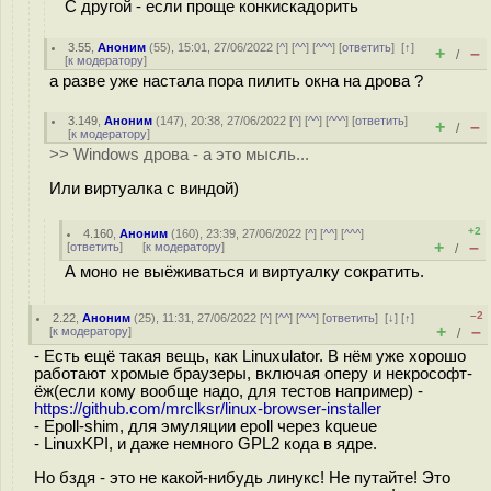
С другой - если проще конкискадорить
3.55
,
Аноним
(
55
), 15:01, 27/06/2022 [
^
] [
^^
] [
^^^
] [
ответить
]
[
↑
]
+
–
/
[
к модератору
]
а разве уже настала пора пилить окна на дрова ?
3.149
,
Аноним
(
147
), 20:38, 27/06/2022 [
^
] [
^^
] [
^^^
] [
ответить
]
+
–
/
[
к модератору
]
>> Windows дрова - а это мысль...
Или виртуалка с виндой)
+2
4.160
,
Аноним
(
160
), 23:39, 27/06/2022 [
^
] [
^^
] [
^^^
]
+
–
[
ответить
]
[
к модератору
]
/
А моно не выёживаться и виртуалку сократить.
–2
2.22
,
Аноним
(
25
), 11:31, 27/06/2022 [
^
] [
^^
] [
^^^
] [
ответить
]
[
↓
] [
↑
]
+
–
[
к модератору
]
/
- Есть ещё такая вещь, как Linuxulator. В нём уже хорошо
работают хромые браузеры, включая оперу и некрософт-
ёж(если кому вообще надо, для тестов например) -
https://github.com/mrclksr/linux-browser-installer
- Epoll-shim, для эмуляции epoll через kqueue
- LinuxKPI, и даже немного GPL2 кода в ядре.
Но бздя - это не какой-нибудь линукс! Не путайте! Это