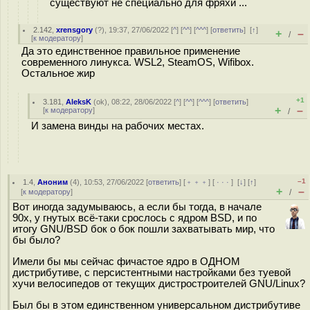
существуют не специально для фряхи ...
2.142
,
xrensgory
(
?
), 19:37, 27/06/2022 [
^
] [
^^
] [
^^^
] [
ответить
]
[
↑
]
+
–
/
[
к модератору
]
Да это единственное правильное применение
современного линукса. WSL2, SteamOS, Wifibox.
Остальное жир
+1
3.181
,
AleksK
(
ok
), 08:22, 28/06/2022 [
^
] [
^^
] [
^^^
] [
ответить
]
+
–
[
к модератору
]
/
И замена винды на рабочих местах.
–1
1.4
,
Аноним
(
4
), 10:53, 27/06/2022 [
ответить
] [
﹢﹢﹢
] [
· · ·
]
[
↓
] [
↑
]
+
–
[
к модератору
]
/
Вот иногда задумываюсь, а если бы тогда, в начале
90х, у гнутых всё-таки срослось с ядром BSD, и по
итогу GNU/BSD бок о бок пошли захватывать мир, что
бы было?
Имели бы мы сейчас фичастое ядро в ОДНОМ
дистрибутиве, с персистентными настройками без туевой
хучи велосипедов от текущих дистростроителей GNU/Linux?
Был бы в этом единственном универсальном дистрибутиве