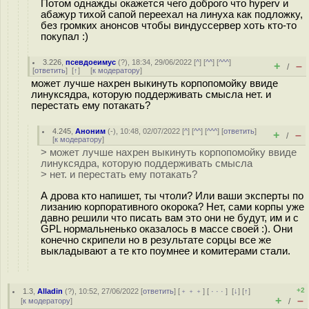
Потом однажды окажется чего доброго что hyperv и
абажур тихой сапой переехал на линуха как подложку,
без громких анонсов чтобы виндуссервер хоть кто-то
покупал :)
3.226
,
псевдоеимус
(
?
), 18:34, 29/06/2022 [
^
] [
^^
] [
^^^
]
+
–
/
[
ответить
]
[
↑
] [
к модератору
]
может лучше нахрен выкинуть корпопомойку ввиде
линуксядра, которую поддерживать смысла нет. и
перестать ему потакать?
4.245
,
Аноним
(
-
), 10:48, 02/07/2022 [
^
] [
^^
] [
^^^
] [
ответить
]
+
–
/
[
к модератору
]
> может лучше нахрен выкинуть корпопомойку ввиде
линуксядра, которую поддерживать смысла
> нет. и перестать ему потакать?
А дрова кто напишет, ты чтоли? Или ваши эксперты по
лизанию корпоративного окорока? Нет, сами корпы уже
давно решили что писать вам это они не будут, им и с
GPL нормальненько оказалось в массе своей :). Они
конечно скрипели но в результате сорцы все же
выкладывают а те кто поумнее и комитерами стали.
+2
1.3
,
Alladin
(
?
), 10:52, 27/06/2022 [
ответить
] [
﹢﹢﹢
] [
· · ·
]
[
↓
] [
↑
]
+
–
[
к модератору
]
/