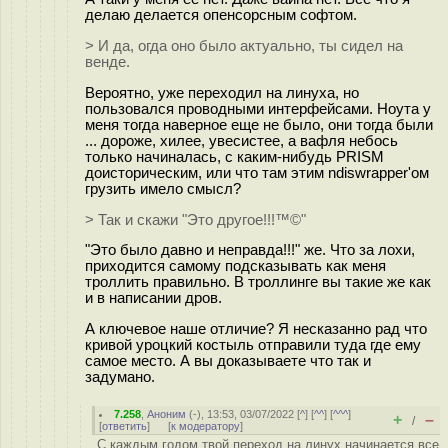
делаю делается опенсорсным софтом.
> И да, огда оно было актуально, ты сидел на
венде.
Вероятно, уже переходил на линуха, но
пользовался проводными интерфейсами. Ноута у
меня тогда наверное еще не было, они тогда были
... дороже, хилее, увесистее, а вафля небось
только начиналась, с каким-нибудь PRISM
доисторическим, или что там этим ndiswrapper'ом
грузить имело смысл?
> Так и скажи "Это другое!!!™©"
"Это было давно и неправда!!!" же. Что за лохи,
приходится самому подсказывать как меня
троллить правильно. В троллинге вы такие же как
и в написании дров.
А ключевое наше отличие? Я несказанно рад что
кривой уроцкий костыль отправили туда где ему
самое место. А вы доказываете что так и
задумано.
7.258
,
Аноним
(
-
), 13:53, 03/07/2022 [
^
] [
^^
] [
^^^
]
+
–
/
[
ответить
]
[
к модератору
]
С каждым годом твой переход на линух начинается все