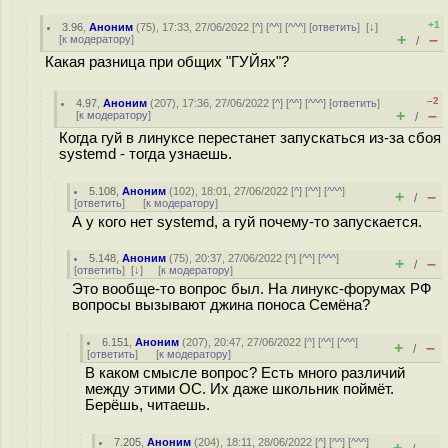
+1
3.96
,
Аноним
(
75
), 17:33, 27/06/2022 [
^
] [
^^
] [
^^^
] [
ответить
]
[
↓
]
+
–
[
к модератору
]
/
Какая разница при общих "ГУЙях"?
–2
4.97
,
Аноним
(
207
), 17:36, 27/06/2022 [
^
] [
^^
] [
^^^
] [
ответить
]
+
–
[
к модератору
]
/
Когда гуй в линуксе перестанет запускаться из-за сбоя
systemd - тогда узнаешь.
5.108
,
Аноним
(
102
), 18:01, 27/06/2022 [
^
] [
^^
] [
^^^
]
+
–
/
[
ответить
]
[
к модератору
]
А у кого нет systemd, а гуй почему-то запускается.
5.148
,
Аноним
(
75
), 20:37, 27/06/2022 [
^
] [
^^
] [
^^^
]
+
–
/
[
ответить
]
[
↓
] [
к модератору
]
Это вообще-то вопрос был. На линукс-форумах РФ
вопросы вызывают джина поноса Семёна?
6.151
,
Аноним
(
207
), 20:47, 27/06/2022 [
^
] [
^^
] [
^^^
]
+
–
/
[
ответить
]
[
к модератору
]
В каком смысле вопрос? Есть много различий
между этими ОС. Их даже школьник поймёт.
Берёшь, читаешь.
7.205
,
Аноним
(
204
), 18:11, 28/06/2022 [
^
] [
^^
] [
^^^
]
+
–