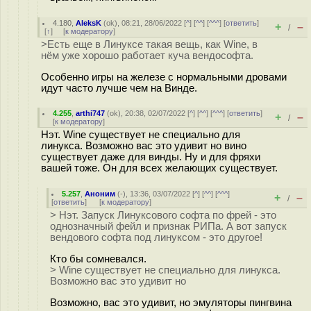
4.180
,
AleksK
(
ok
), 08:21, 28/06/2022 [
^
] [
^^
] [
^^^
] [
ответить
]
+
–
/
[
↑
] [
к модератору
]
>Есть еще в Линуксе такая вещь, как Wine, в
нём уже хорошо работает куча вендософта.
Особенно игры на железе с нормальными дровами
идут часто лучше чем на Винде.
4.255
,
arthi747
(
ok
), 20:38, 02/07/2022 [
^
] [
^^
] [
^^^
] [
ответить
]
+
–
/
[
к модератору
]
Нэт. Wine существует не специально для
линукса. Возможно вас это удивит но вино
существует даже для винды. Ну и для фряхи
вашей тоже. Он для всех желающих существует.
5.257
,
Аноним
(
-
), 13:36, 03/07/2022 [
^
] [
^^
] [
^^^
]
+
–
/
[
ответить
]
[
к модератору
]
> Нэт. Запуск Линуксового софта по фрей - это
однозначный фейл и признак РИПа. А вот запуск
вендового софта под линуксом - это другое!
Кто бы сомневался.
> Wine существует не специально для линукса.
Возможно вас это удивит но
Возможно, вас это удивит, но эмуляторы пингвина