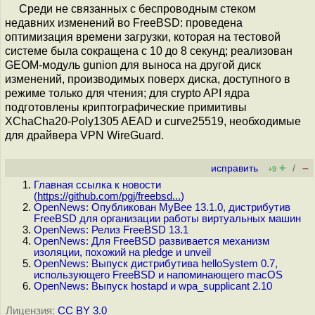
Среди не связанных с беспроводным стеком
недавних изменений во FreeBSD: проведена
оптимизация времени загрузки, которая на тестовой
системе была сокращена с 10 до 8 секунд; реализован
GEOM-модуль gunion для выноса на другой диск
изменений, производимых поверх диска, доступного в
режиме только для чтения; для crypto API ядра
подготовлены криптографические примитивы
XChaCha20-Poly1305 AEAD и curve25519, необходимые
для драйвера VPN WireGuard.
+
–
исправить
/
+9
Главная ссылка к новости
(
https://github.com/pgj/freebsd...
)
OpenNews: Опубликован MyBee 13.1.0, дистрибутив
FreeBSD для организации работы виртуальных машин
OpenNews: Релиз FreeBSD 13.1
OpenNews: Для FreeBSD развивается механизм
изоляции, похожий на pledge и unveil
OpenNews: Выпуск дистрибутива helloSystem 0.7,
использующего FreeBSD и напоминающего macOS
OpenNews: Выпуск hostapd и wpa_supplicant 2.10
Лицензия:
CC BY 3.0