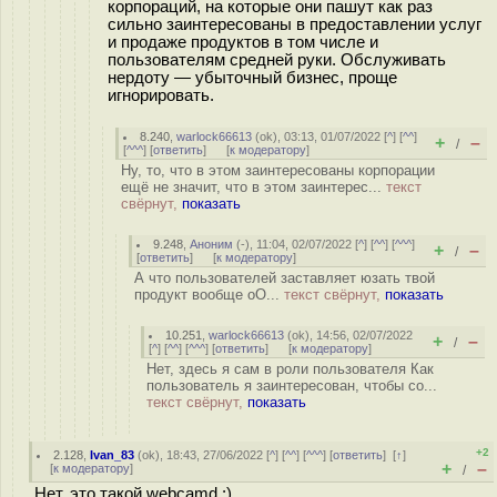
корпораций, на которые они пашут как раз
сильно заинтересованы в предоставлении услуг
и продаже продуктов в том числе и
пользователям средней руки. Обслуживать
нердоту — убыточный бизнес, проще
игнорировать.
8.240
,
warlock66613
(
ok
), 03:13, 01/07/2022 [
^
] [
^^
]
+
–
/
[
^^^
] [
ответить
]
[
к модератору
]
Ну, то, что в этом заинтересованы корпорации
ещё не значит, что в этом заинтерес...
текст
свёрнут,
показать
9.248
,
Аноним
(
-
), 11:04, 02/07/2022 [
^
] [
^^
] [
^^^
]
+
–
/
[
ответить
]
[
к модератору
]
А что пользователей заставляет юзать твой
продукт вообще oO...
текст свёрнут,
показать
10.251
,
warlock66613
(
ok
), 14:56, 02/07/2022
+
–
/
[
^
] [
^^
] [
^^^
] [
ответить
]
[
к модератору
]
Нет, здесь я сам в роли пользователя Как
пользователь я заинтересован, чтобы со...
текст свёрнут,
показать
+2
2.128
,
Ivan_83
(
ok
), 18:43, 27/06/2022 [
^
] [
^^
] [
^^^
] [
ответить
]
[
↑
]
+
–
[
к модератору
]
/
Нет, это такой webcamd :)