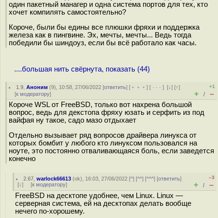
один пакетный манагер и одна система портов для тех, кто
хочет компилять самостоятельно?
Короче, были бы едины все плюшки фряхи и поддержка
железа как в пингвине. Эх, мечты, мечты... Ведь тогда
победили бы шиндоуз, если бы всё работало как часы.
....большая нить свёрнута, показать (44)
+1
1.9
,
Аноним
(
9
), 10:58, 27/06/2022 [
ответить
] [
﹢﹢﹢
] [
· · ·
]
[
↓
] [
↑
]
+
–
[
к модератору
]
/
Короче WSL от FreeBSD, только вот нахрена большой
вопрос, ведь для декстопа фряху юзать и серфить из под
вайфая ну такое, садо мазо отдыхает
Отдельно вызывает ряд вопросов драйвера линукса от
которых бомбит у любого кто линуксом пользовался на
ноуте, это постоянно отваливающаяся боль, если заведется
конечно
–3
2.67
,
warlock66613
(
ok
), 16:03, 27/06/2022 [
^
] [
^^
] [
^^^
] [
ответить
]
+
–
[
↓
] [
к модератору
]
/
FreeBSD на десктопе удобнее, чем Linux. Linux —
серверная система, ей на десктопах делать вообще
нечего по-хорошему.