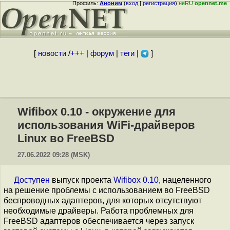
Профиль:
Аноним
(
вход
|
регистрация
)
неRU
opennet.me
[
новости
/
+++
|
форум
|
теги
|
]
Wifibox 0.10 - окружение для
использования WiFi-драйверов
Linux во FreeBSD
27.06.2022 09:28 (MSK)
Доступен
выпуск проекта
Wifibox 0.10
, нацеленного
на решение проблемы с использованием во FreeBSD
беспроводных адаптеров, для которых отсутствуют
необходимые драйверы. Работа проблемных для
FreeBSD адаптеров обеспечивается через запуск