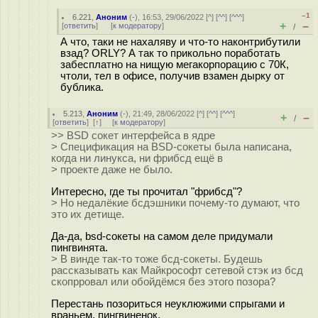
–1
6.221
,
Аноним
(
-
), 16:53, 29/06/2022 [
^
] [
^^
] [
^^^
]
+
–
[
ответить
]
[
к модератору
]
/
А что, таки не нахаляву и что-то наконтрибутили
взад? ORLY? А так то прикольно поработать
забесплатно на нищую мегакорпорацию с 70К,
чтоли, тел в офисе, получив взамен дырку от
бублика.
5.213
,
Аноним
(
-
), 21:49, 28/06/2022 [
^
] [
^^
] [
^^^
]
+
–
/
[
ответить
]
[
↑
] [
к модератору
]
>> BSD сокет интерфейса в ядре
> Спецификация на BSD-сокеты была написана,
когда ни линукса, ни фрибсд ещё в
> проекте даже не было.
Интересно, где ты прочитал "фрибсд"?
> Но недалёкие бсдэшники почему-то думают, что
это их детище.
Да-да, bsd-сокеты на самом деле придумали
пингвинята.
> В винде так-то тоже бсд-сокеты. Будешь
рассказывать как Майкрософт сетевой стэк из бсд
скопрровал или обойдёмся без этого позора?
Перестань позориться неуклюжими спрыгами и
враньем, пингвиненок.