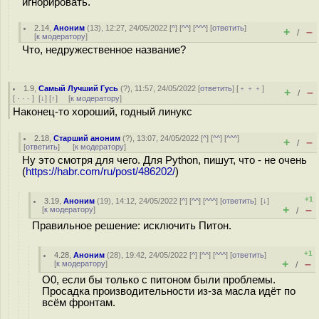
игнорировать.
2.14
,
Аноним
(
13
), 12:27, 24/05/2022 [
^
] [
^^
] [
^^^
] [
ответить
]
+
–
/
[
к модератору
]
Что, недружественное название?
1.9
,
Самый Лучший Гусь
(
?
), 11:57, 24/05/2022 [
ответить
] [
﹢﹢﹢
]
+
–
/
[
· · ·
]
[
↓
] [
↑
] [
к модератору
]
Наконец-то хороший, годный линукс
2.18
,
Старший аноним
(
?
), 13:07, 24/05/2022 [
^
] [
^^
] [
^^^
]
+
–
/
[
ответить
]
[
к модератору
]
Ну это смотря для чего. Для Python, пишут, что - не очень
(
https://habr.com/ru/post/486202/
)
+1
3.19
,
Аноним
(
19
), 14:12, 24/05/2022 [
^
] [
^^
] [
^^^
] [
ответить
]
[
↓
]
+
–
[
к модератору
]
/
Правильное решение: исключить Питон.
+1
4.28
,
Аноним
(
28
), 19:42, 24/05/2022 [
^
] [
^^
] [
^^^
] [
ответить
]
+
–
[
к модератору
]
/
О0, если бы только с питоном были проблемы.
Просадка производительности из-за масла идёт по
всём фронтам.