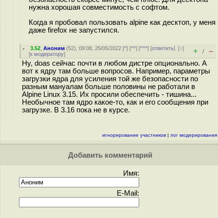
нужна хорошая совместимость с софтом.
Когда я пробовал пользовать alpine как десктоп, у меня
даже firefox не запустился.
3.52
,
Аноним
(
52
), 09:08, 25/05/2022 [
^
] [
^^
] [
^^^
] [
ответить
]
[
↑
]
+
–
/
[
к модератору
]
Ну, doas сейчас почти в любом дистре опционально. А
вот к ядру там больше вопросов. Например, параметры
загрузки ядра для усиления той же безопасности по
разным мануалам больше половины не работали в
Alpine Linux 3.15. Их просили обеспечить - тишина...
Необычное там ядро какое-то, как и его сообщения при
загрузке. В 3.16 пока не в курсе.
игнорирование участников
|
лог модерирования
Добавить комментарий
Имя:
E-Mail: