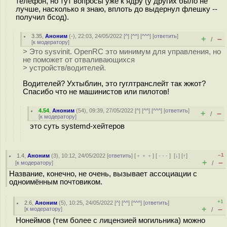
телефон, но тут вопросы уже к ядру (у других было не
лучше, насколько я знаю, вплоть до выдернул флешку --
получил бсод).
3.35
,
Аноним
(
-
), 22:03, 24/05/2022 [
^
] [
^^
] [
^^^
] [
ответить
]
+
–
/
[
к модератору
]
> Это sysvinit. OpenRC это минимум для управления, но
не поможет от отваливающихся
> устройств/водителей.
Водителей? Ухтыблин, это гуглтранслейт так жжот?
Спасибо что не машинистов или пилотов!
4.54
,
Аноним
(
54
), 09:39, 27/05/2022 [
^
] [
^^
] [
^^^
] [
ответить
]
+
–
/
[
к модератору
]
это суть systemd-хейтеров
–1
1.4
,
Аноним
(
3
), 10:12, 24/05/2022 [
ответить
] [
﹢﹢﹢
] [
· · ·
]
[
↓
] [
↑
]
+
–
[
к модератору
]
/
Название, конечно, не очень, вызывает ассоциации с
одноимённым почтовиком.
+1
2.6
,
Аноним
(
5
), 10:25, 24/05/2022 [
^
] [
^^
] [
^^^
] [
ответить
]
+
–
[
к модератору
]
/
Нонеймов (тем более с лицензией могильника) можно