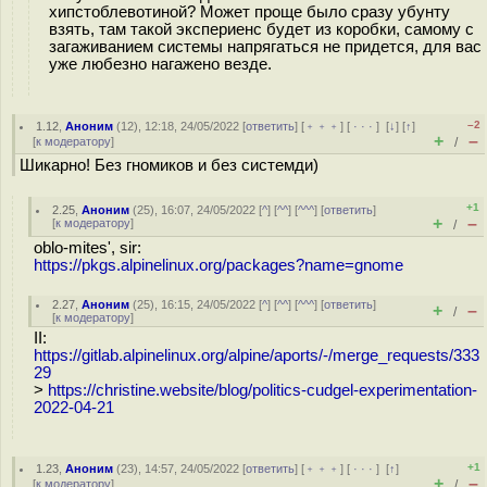
хипстоблевотиной? Может проще было сразу убунту
взять, там такой экспериенс будет из коробки, самому с
загаживанием системы напрягаться не придется, для вас
уже любезно нагажено везде.
–2
1.12
,
Аноним
(
12
), 12:18, 24/05/2022 [
ответить
] [
﹢﹢﹢
] [
· · ·
]
[
↓
] [
↑
]
+
–
[
к модератору
]
/
Шикарно! Без гномиков и без системди)
+1
2.25
,
Аноним
(
25
), 16:07, 24/05/2022 [
^
] [
^^
] [
^^^
] [
ответить
]
+
–
[
к модератору
]
/
oblo-mites', sir:
https://pkgs.alpinelinux.org/packages?name=gnome
2.27
,
Аноним
(
25
), 16:15, 24/05/2022 [
^
] [
^^
] [
^^^
] [
ответить
]
+
–
/
[
к модератору
]
II:
https://gitlab.alpinelinux.org/alpine/aports/-/merge_requests/333
29
>
https://christine.website/blog/politics-cudgel-experimentation-
2022-04-21
+1
1.23
,
Аноним
(
23
), 14:57, 24/05/2022 [
ответить
] [
﹢﹢﹢
] [
· · ·
]
[
↑
]
+
–
[
к модератору
]
/