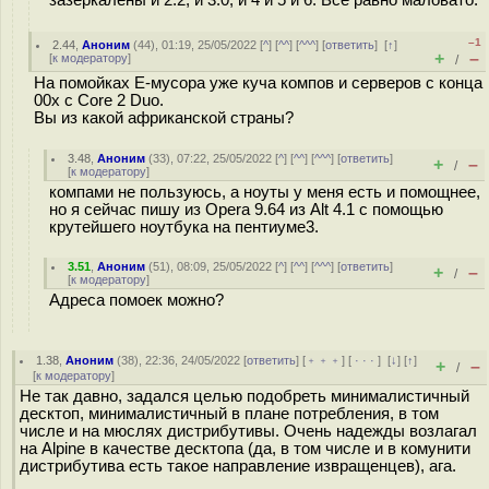
зазеркалены и 2.2, и 3.0, и 4 и 5 и 6. Всё равно маловато.
–1
2.44
,
Аноним
(
44
), 01:19, 25/05/2022 [
^
] [
^^
] [
^^^
] [
ответить
]
[
↑
]
+
–
[
к модератору
]
/
На помойках E-мусора уже куча компов и серверов с конца
00х с Core 2 Duo.
Вы из какой африканской страны?
3.48
,
Аноним
(
33
), 07:22, 25/05/2022 [
^
] [
^^
] [
^^^
] [
ответить
]
+
–
/
[
к модератору
]
компами не пользуюсь, а ноуты у меня есть и помощнее,
но я сейчас пишу из Opera 9.64 из Alt 4.1 с помощью
крутейшего ноутбука на пентиуме3.
3.51
,
Аноним
(
51
), 08:09, 25/05/2022 [
^
] [
^^
] [
^^^
] [
ответить
]
+
–
/
[
к модератору
]
Адреса помоек можно?
1.38
,
Аноним
(
38
), 22:36, 24/05/2022 [
ответить
] [
﹢﹢﹢
] [
· · ·
]
[
↓
] [
↑
]
+
–
/
[
к модератору
]
Не так давно, задался целью подобреть минималистичный
десктоп, минималистичный в плане потребления, в том
числе и на мюслях дистрибутивы. Очень надежды возлагал
на Alpine в качестве десктопа (да, в том числе и в комунити
дистрибутива есть такое направление извращенцев), ага.