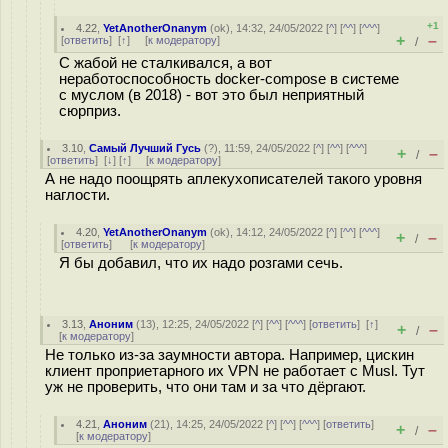
+1
4.22
,
YetAnotherOnanym
(
ok
), 14:32, 24/05/2022 [
^
] [
^^
] [
^^^
]
+
–
[
ответить
]
[
↑
] [
к модератору
]
/
С жабой не сталкивался, а вот
неработоспособность docker-compose в системе
с муслом (в 2018) - вот это был неприятный
сюрприз.
3.10
,
Самый Лучший Гусь
(
?
), 11:59, 24/05/2022 [
^
] [
^^
] [
^^^
]
+
–
/
[
ответить
]
[
↓
] [
↑
] [
к модератору
]
А не надо поощрять аплекухописателей такого уровня
наглости.
4.20
,
YetAnotherOnanym
(
ok
), 14:12, 24/05/2022 [
^
] [
^^
] [
^^^
]
+
–
/
[
ответить
]
[
к модератору
]
Я бы добавил, что их надо розгами сечь.
3.13
,
Аноним
(
13
), 12:25, 24/05/2022 [
^
] [
^^
] [
^^^
] [
ответить
]
[
↑
]
+
–
/
[
к модератору
]
Не только из-за заумности автора. Например, цискин
клиент проприетарного их VPN не работает c Musl. Тут
уж не проверить, что они там и за что дёргают.
4.21
,
Аноним
(
21
), 14:25, 24/05/2022 [
^
] [
^^
] [
^^^
] [
ответить
]
+
–
/
[
к модератору
]