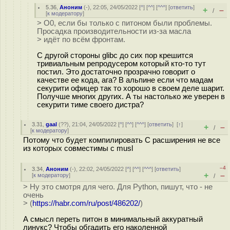
5.36
,
Аноним
(
-
), 22:05, 24/05/2022 [
^
] [
^^
] [
^^^
] [
ответить
]
+
–
/
[
к модератору
]
> О0, если бы только с питоном были проблемы.
Просадка производительности из-за масла
> идёт по всём фронтам.
С другой стороны glibc до сих пор крешится
тривиальным репродусером который кто-то тут
постил. Это достаточно прозрачно говорит о
качестве ее кода, ага? В альпине если что мадам
секурити офицер так то хорошо в своем деле шарит.
Получше многих других. А ты настолько же уверен в
секурити тиме своего дистра?
3.31
,
gaal
(
??
), 21:04, 24/05/2022 [
^
] [
^^
] [
^^^
] [
ответить
]
[
↑
]
+
–
/
[
к модератору
]
Потому что будет компилировать C расширения не все
из которых совместимы с musl
–4
3.34
,
Аноним
(
-
), 22:02, 24/05/2022 [
^
] [
^^
] [
^^^
] [
ответить
]
+
–
[
к модератору
]
/
> Ну это смотря для чего. Для Python, пишут, что - не
очень
> (
https://habr.com/ru/post/486202/
)
А смысл переть питон в минимальный аккуратный
линукс? Чтобы обгадить его наколенной