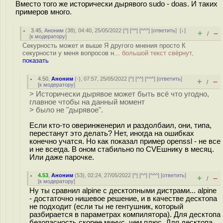
Вместо того же исторически дырявого sudo - doas. И таких
примеров много.
3.45
,
Аноним
(
38
), 04:40, 25/05/2022 [
^
] [
^^
] [
^^^
] [
ответить
]
[
↓
]
+
–
/
[
к модератору
]
Секурность может и выше Я другого мнения просто К
секурности у меня вопросов н...
большой текст свёрнут,
показать
4.50
,
Аноним
(
-
), 07:57, 25/05/2022 [
^
] [
^^
] [
^^^
] [
ответить
]
+
–
/
[
к модератору
]
> Исторически дырявое может быть всё что угодно,
главное чтобы на данный момент
> было не "дырявое".
Если кто-то оверинженерил и раздолбаил, они, типа,
перестанут это делать? Нет, иногда на ошибках
конечно учатся. Но как показал пример openssl - не все
и не всегда. В оном стабильно по CVEшнику в месяц.
Или даже парочке.
4.53
,
Аноним
(
53
), 02:24, 27/05/2022 [
^
] [
^^
] [
^^^
] [
ответить
]
+
–
/
[
к модератору
]
Ну ты сравнил alpine с десктопными дистрами... alpine
- достаточно нишевое решение, и в качестве десктопа
не подходит (если ты не гентушник, который
разбирается в параметрах компилятора). Для десктопа
безопасность скорее минус, чем плюс. Для десктопа