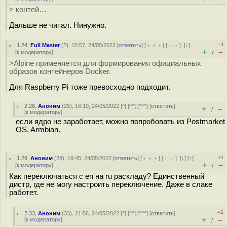
> контей…
Дальше не читал. Нинyжнo.
–1
1.24
,
Full Master
(
?
), 15:57, 24/05/2022 [
ответить
] [
﹢﹢﹢
] [
· · ·
]
[
↓
]
+
–
[
к модератору
]
/
>Alpine применяется для формирования официальных
образов контейнеров Docker.
Для Raspberry Pi тоже превосходно подходит.
2.26
,
Аноним
(
25
), 16:10, 24/05/2022 [
^
] [
^^
] [
^^^
] [
ответить
]
+
–
/
[
к модератору
]
если ядро не заработает, можно попробовать из Postmarket
OS, Armbian.
+1
1.29
,
Аноним
(
28
), 19:45, 24/05/2022 [
ответить
] [
﹢﹢﹢
] [
· · ·
]
[
↓
] [
↑
]
+
–
[
к модератору
]
/
Как переключаться с en на ru раскладу? Единственный
дистр, где не могу настроить переключение. Даже в слаке
работет.
–1
2.33
,
Аноним
(
33
), 21:56, 24/05/2022 [
^
] [
^^
] [
^^^
] [
ответить
]
+
–
[
к модератору
]
/