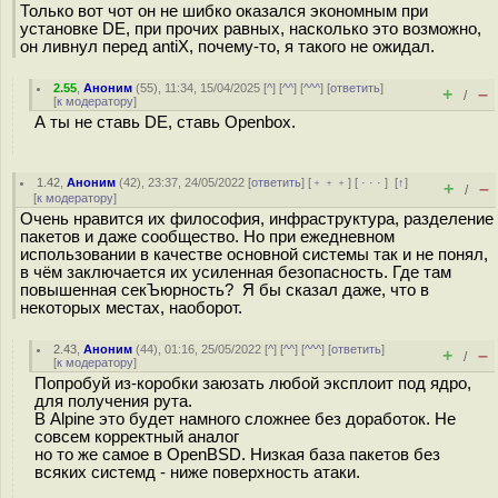
Только вот чот он не шибко оказался экономным при
установке DE, при прочих равных, насколько это возможно,
он ливнул перед antiX, почему-то, я такого не ожидал.
2.55
,
Аноним
(
55
), 11:34, 15/04/2025 [
^
] [
^^
] [
^^^
] [
ответить
]
+
–
/
[
к модератору
]
А ты не ставь DE, ставь Openbox.
1.42
,
Аноним
(
42
), 23:37, 24/05/2022 [
ответить
] [
﹢﹢﹢
] [
· · ·
]
[
↑
]
+
–
/
[
к модератору
]
Очень нравится их философия, инфраструктура, разделение
пакетов и даже сообщество. Но при ежедневном
использовании в качестве основной системы так и не понял,
в чём заключается их усиленная безопасность. Где там
повышенная секЪюрность? Я бы сказал даже, что в
некоторых местах, наоборот.
2.43
,
Аноним
(
44
), 01:16, 25/05/2022 [
^
] [
^^
] [
^^^
] [
ответить
]
+
–
/
[
к модератору
]
Попробуй из-коробки заюзать любой эксплоит под ядро,
для получения рута.
В Alpine это будет намного сложнее без доработок. Не
совсем корректный аналог
но то же самое в OpenBSD. Низкая база пакетов без
всяких системд - ниже поверхность атаки.