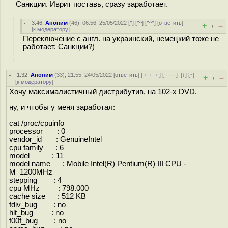
Санкции. Иврит поставь, сразу заработает.
3.46
,
Аноним
(
46
), 06:56, 25/05/2022 [
^
] [
^^
] [
^^^
] [
ответить
]
+
–
/
[
к модератору
]
Переключение с англ. на украинский, немецкий тоже не
работает. Санкции?)
1.32
,
Аноним
(
33
), 21:55, 24/05/2022 [
ответить
] [
﹢﹢﹢
] [
· · ·
]
[
↓
] [
↑
]
+
–
/
[
к модератору
]
Хочу максималистичный дистрибутив, на 102-х DVD.
ну, и чтобы у меня заработал:
cat /proc/cpuinfo
processor : 0
vendor_id : GenuineIntel
cpu family : 6
model : 11
model name : Mobile Intel(R) Pentium(R) III CPU -
M 1200MHz
stepping : 4
cpu MHz : 798.000
cache size : 512 KB
fdiv_bug : no
hlt_bug : no
f00f_bug : no