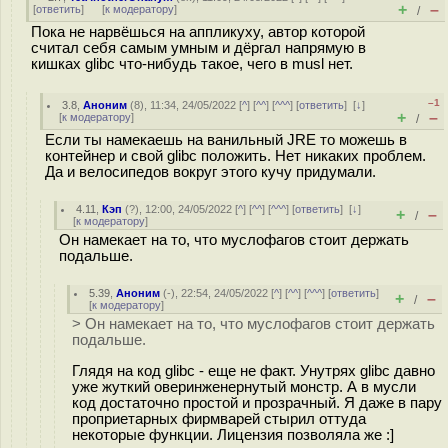
+
–
[
ответить
]
[
к модератору
]
/
Пока не нарвёшься на аппликуху, автор которой
считал себя самым умным и дёргал напрямую в
кишках glibc что-нибудь такое, чего в musl нет.
–1
3.8
,
Аноним
(
8
), 11:34, 24/05/2022 [
^
] [
^^
] [
^^^
] [
ответить
]
[
↓
]
+
–
[
к модератору
]
/
Если ты намекаешь на ванильный JRE то можешь в
контейнер и свой glibc положить. Нет никаких проблем.
Да и велосипедов вокруг этого кучу придумали.
4.11
,
Кэп
(
?
), 12:00, 24/05/2022 [
^
] [
^^
] [
^^^
] [
ответить
]
[
↓
]
+
–
/
[
к модератору
]
Он намекает на то, что муслофагов стоит держать
подальше.
5.39
,
Аноним
(
-
), 22:54, 24/05/2022 [
^
] [
^^
] [
^^^
] [
ответить
]
+
–
/
[
к модератору
]
> Он намекает на то, что муслофагов стоит держать
подальше.
Глядя на код glibc - еще не факт. Унутрях glibc давно
уже жуткий оверинженернутый монстр. А в мусли
код достаточно простой и прозрачный. Я даже в пару
проприетарных фирмварей стырил оттуда
некоторые функции. Лицензия позволяла же :]