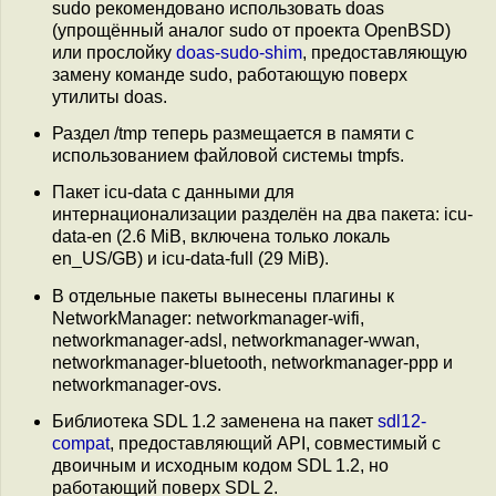
sudo рекомендовано использовать doas
(упрощённый аналог sudo от проекта OpenBSD)
или прослойку
doas-sudo-shim
, предоставляющую
замену команде sudo, работающую поверх
утилиты doas.
Раздел /tmp теперь размещается в памяти с
использованием файловой системы tmpfs.
Пакет icu-data с данными для
интернационализации разделён на два пакета: icu-
data-en (2.6 MiB, включена только локаль
en_US/GB) и icu-data-full (29 MiB).
В отдельные пакеты вынесены плагины к
NetworkManager: networkmanager-wifi,
networkmanager-adsl, networkmanager-wwan,
networkmanager-bluetooth, networkmanager-ppp и
networkmanager-ovs.
Библиотека SDL 1.2 заменена на пакет
sdl12-
compat
, предоставляющий API, совместимый с
двоичным и исходным кодом SDL 1.2, но
работающий поверх SDL 2.