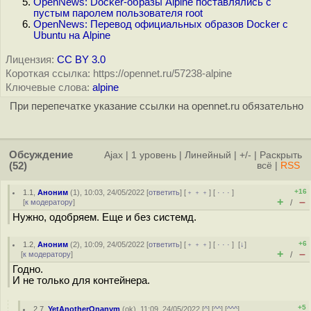
OpenNews: Docker-образы Alpine поставлялись с
пустым паролем пользователя root
OpenNews: Перевод официальных образов Docker с
Ubuntu на Alpine
Лицензия:
CC BY 3.0
Короткая ссылка: https://opennet.ru/57238-alpine
Ключевые слова:
alpine
При перепечатке указание ссылки на opennet.ru обязательно
Обсуждение
Ajax
|
1 уровень
|
Линейный
|
+/-
|
Раскрыть
(52)
всё
|
RSS
+16
1.1
,
Аноним
(
1
), 10:03, 24/05/2022 [
ответить
] [
﹢﹢﹢
] [
· · ·
]
+
–
[
к модератору
]
/
Нужно, одобряем. Еще и без системд.
+6
1.2
,
Аноним
(
2
), 10:09, 24/05/2022 [
ответить
] [
﹢﹢﹢
] [
· · ·
]
[
↓
]
+
–
[
к модератору
]
/
Годно.
И не только для контейнера.
+5
2.7
,
YetAnotherOnanym
(
ok
), 11:09, 24/05/2022 [
^
] [
^^
] [
^^^
]