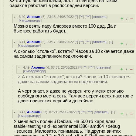
32-битную версию качай, ага. По сей день на таком
барахле работает в распоследней версии.
3.40
,
Аноним
(
5
), 23:15, 24/05/2022 [
^
] [
^^
] [
^^^
] [
ответить
]
+
–
/
[
к модератору
]
Можно взять пару блюреев вместо 100 двд. Да и
быстрее работать будет.
3.41
,
Аноним
(
5
), 23:17, 24/05/2022 [
^
] [
^^
] [
^^^
] [
ответить
]
[
↓
]
+
–
/
[
к модератору
]
А сколько "столько", кстати? Часов за 10 скачается даже
на самом задрипанном подключении.
4.49
,
Аноним
(
-
), 07:53, 25/05/2022 [
^
] [
^^
] [
^^^
] [
ответить
]
+
–
/
[
к модератору
]
> А сколько "столько", кстати? Часов за 10 скачается
даже на самом задрипанном подключении.
А черт знает, я даже не уверен что у меня столько
свободного места есть. Там все версии всех пакетов с
доисторических версий и до сейчас.
3.47
,
Аноним
(
33
), 07:21, 25/05/2022 [
^
] [
^^
] [
^^^
] [
ответить
]
[
↑
]
+
–
/
[
к модератору
]
У меня есть полный Debian. На 500 гб хард влез
stable+testing+sid+experimental i386+amd64 +debug
+sources. Маловато, понимаешь. На других винтах