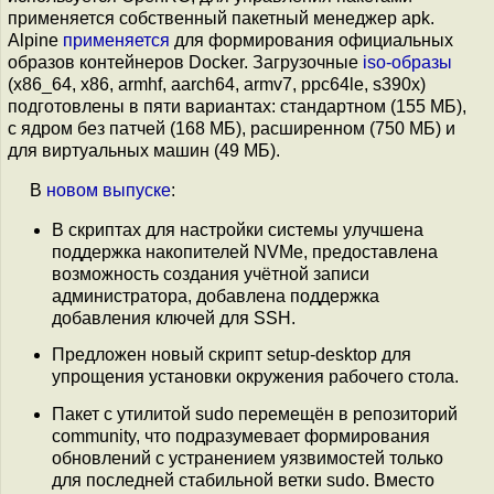
применяется собственный пакетный менеджер apk.
Alpine
применяется
для формирования официальных
образов контейнеров Docker. Загрузочные
iso-образы
(x86_64, x86, armhf, aarch64, armv7, ppc64le, s390x)
подготовлены в пяти вариантах: стандартном (155 МБ),
с ядром без патчей (168 МБ), расширенном (750 МБ) и
для виртуальных машин (49 МБ).
В
новом выпуске
:
В скриптах для настройки системы улучшена
поддержка накопителей NVMe, предоставлена
возможность создания учётной записи
администратора, добавлена поддержка
добавления ключей для SSH.
Предложен новый скрипт setup-desktop для
упрощения установки окружения рабочего стола.
Пакет с утилитой sudo перемещён в репозиторий
community, что подразумевает формирования
обновлений с устранением уязвимостей только
для последней стабильной ветки sudo. Вместо