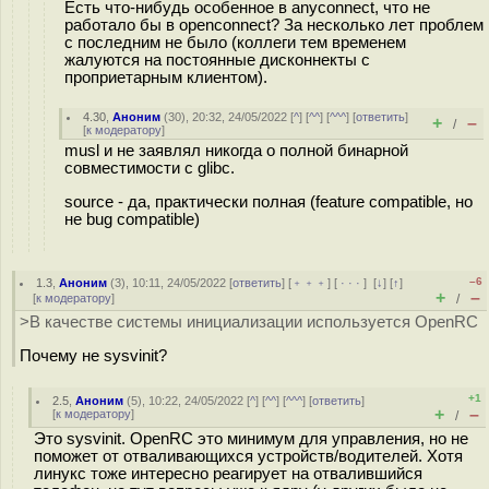
Есть что-нибудь особенное в anyconnect, что не
работало бы в openconnect? За несколько лет проблем
с последним не было (коллеги тем временем
жалуются на постоянные дисконнекты с
проприетарным клиентом).
4.30
,
Аноним
(
30
), 20:32, 24/05/2022 [
^
] [
^^
] [
^^^
] [
ответить
]
+
–
/
[
к модератору
]
musl и не заявлял никогда о полной бинарной
совместимости с glibc.
source - да, практически полная (feature compatible, но
не bug compatible)
–6
1.3
,
Аноним
(
3
), 10:11, 24/05/2022 [
ответить
] [
﹢﹢﹢
] [
· · ·
]
[
↓
] [
↑
]
+
–
[
к модератору
]
/
>В качестве системы инициализации используется OpenRC
Почему не sysvinit?
+1
2.5
,
Аноним
(
5
), 10:22, 24/05/2022 [
^
] [
^^
] [
^^^
] [
ответить
]
+
–
[
к модератору
]
/
Это sysvinit. OpenRC это минимум для управления, но не
поможет от отваливающихся устройств/водителей. Хотя
линукс тоже интересно реагирует на отвалившийся