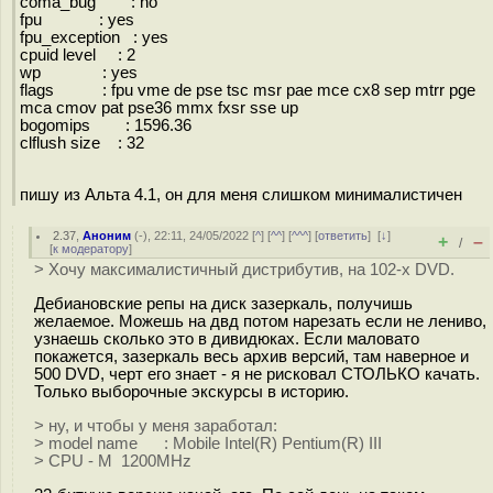
coma_bug : no
fpu : yes
fpu_exception : yes
cpuid level : 2
wp : yes
flags : fpu vme de pse tsc msr pae mce cx8 sep mtrr pge
mca cmov pat pse36 mmx fxsr sse up
bogomips : 1596.36
clflush size : 32
пишу из Альта 4.1, он для меня слишком минималистичен
2.37
,
Аноним
(
-
), 22:11, 24/05/2022 [
^
] [
^^
] [
^^^
] [
ответить
]
[
↓
]
+
–
/
[
к модератору
]
> Хочу максималистичный дистрибутив, на 102-х DVD.
Дебиановские репы на диск зазеркаль, получишь
желаемое. Можешь на двд потом нарезать если не лениво,
узнаешь сколько это в дивидюках. Если маловато
покажется, зазеркаль весь архив версий, там наверное и
500 DVD, черт его знает - я не рисковал СТОЛЬКО качать.
Только выборочные экскурсы в историю.
> ну, и чтобы у меня заработал:
> model name : Mobile Intel(R) Pentium(R) III
> CPU - M 1200MHz