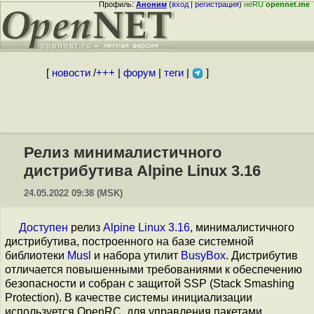
Профиль:
Аноним
(
вход
|
регистрация
)
неRU
opennet.me
[
новости
/
+++
|
форум
|
теги
|
]
Релиз минималистичного
дистрибутива Alpine Linux 3.16
24.05.2022 09:38 (MSK)
Доступен
релиз
Alpine Linux 3.16
, минималистичного
дистрибутива, построенного на базе системной
библиотеки
Musl
и набора утилит
BusyBox
. Дистрибутив
отличается повышенными требованиями к обеспечению
безопасности и собран с защитой SSP (Stack Smashing
Protection). В качестве системы инициализации
используется OpenRC, для управления пакетами