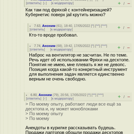
+
–
[
ответить
]
[
↓
] [
к модератору
]
/
Как там под фряхой с контейнеризацией?
Кубернетис поверх jail крутить можно?
7.63
,
Аноним
(
61
), 18:40, 17/05/2022 [
^
] [
^^
] [
^^^
]
+
–
/
[
ответить
]
[
к модератору
]
Кто-то вроде пробовал.
7.74
,
Аноним
(
68
), 19:42, 17/05/2022 [
^
] [
^^
] [
^^^
]
+
–
/
[
ответить
]
[
к модератору
]
Наброс на вентилятор не засчитан. Не по теме.
Речь идет об использовании Фряхи на десктопе.
Понятия не имею, мне плевать я же не девопс.
Позиция когда какой-то конкретный инструмент
для выполнения задач является единственно
верным не очень свободно.
6.80
,
Аноним
(
79
), 20:56, 17/05/2022 [
^
] [
^^
] [
^^^
]
+
–
/
[
ответить
]
[
↑
] [
к модератору
]
> По моему опыту, работают люди все ещё за
десктопа и, ну может моноблоками
> По моему опыту
> По моему
Анекдоты в курилке рассказывать будешь.
Продажи лаптопов обошли продажи десктопов