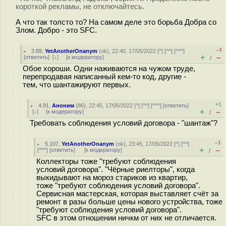
короткой рекламы, не отключайтесь.
А что так толсто то? На самом деле это борьба Добра со
Злом. Добро - это SFC.
–3
3.89
,
YetAnotherOnanym
(
ok
), 22:40, 17/05/2022 [
^
] [
^^
] [
^^^
]
+
–
[
ответить
]
[
↓
] [
к модератору
]
/
Обое хороши. Одни наживаются на чужом труде,
перепродавая написанный кем-то код, другие -
тем, что шантажируют первых.
+1
4.91
,
Аноним
(
86
), 22:45, 17/05/2022 [
^
] [
^^
] [
^^^
] [
ответить
]
+
–
[
↓
] [
к модератору
]
/
Требовать соблюдения условий договора - "шантаж"?
–1
5.107
,
YetAnotherOnanym
(
ok
), 23:45, 17/05/2022 [
^
] [
^^
]
+
–
[
^^^
] [
ответить
]
[
к модератору
]
/
Коллекторы тоже "требуют соблюдения
условий договора". "Чёрные риелторы", когда
выкидывают на мороз стариков из квартир,
тоже "требуют соблюдения условий договора".
Сервисная мастерская, которая выставляет счёт за
ремонт в разы больше цены нового устройства, тоже
"требуют соблюдения условий договора".
SFC в этом отношении ничкм от них не отличается.