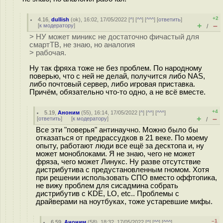
+2
4.16
,
dullish
(
ok
), 16:02, 17/05/2022 [
^
] [
^^
] [
^^^
] [
ответить
]
+
–
[
к модератору
]
/
> НУ может миникс не достаточно фичастый для
смартТВ, не знаю, но аналогия
> рабочая.
Ну так фряха тоже не без проблем. По народному
поверью, что с ней не делай, получится либо NAS,
либо почтовый сервер, либо игровая приставка.
Причём, обязательно что-то одно, а не всё вместе.
+4
5.19
,
Аноним
(
55
), 16:14, 17/05/2022 [
^
] [
^^
] [
^^^
]
+
–
[
ответить
]
[
к модератору
]
/
Все эти "поверья" антинаучно. Можно было бы
отказаться от предрассудков в 21 веке. По моему
опыту, работают люди все ещё за десктопа и, ну
может моноблоками. Я не знаю, чего не может
фряза, чего может Линукс. Ну разве отсутствие
дистрибутива с предустановленным гномом. Хотя
при решении использовать СПО вместо оффтопика,
не вижу проблем для сисадмина собрать
дистрибутив с KDE, LO, etc.. Проблемы с
драйверами на ноутбуках, тоже устаревшие мифы.
–1
6.59
,
Аноним
(
58
), 18:32, 17/05/2022 [
^
] [
^^
] [
^^^
]