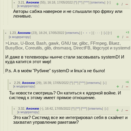
3.21
,
Аноним
(
55
), 16:18, 17/05/2022 [
^
] [
^^
] [
^^^
] [
ответить
]
[
↑
]
+
–
/
[
к модератору
]
Авторы сабжа наверное и не слышали про фряху или
ленивые.
+3
1.23
,
Аноним
(
23
), 16:24, 17/05/2022 [
ответить
] [
﹢﹢﹢
] [
· · ·
]
[
↓
] [
↑
]
+
–
[
к модератору
]
/
>Linux, U-Boot, Bash, gawk, GNU tar, glibc, FFmpeg, Bluez,
BusyBox, Coreutils, glib, dnsmasq, DirectFB, libgcrypt и systemd
И даже в телевизоры нынче стали засовывать systemD! И
куда катится этот мир!
P.s. А в моём "Рубине" systemD и linux'а не было!
+6
2.29
,
Аноним
(
29
), 16:39, 17/05/2022 [
^
] [
^^
] [
^^^
] [
ответить
]
[
↓
]
+
–
[
к модератору
]
/
Ты новости смотришь? Он катиться к ядерной войне. И
системд к этому имеет прямое отношение.
3.32
,
Аноним
(
-
), 16:42, 17/05/2022 [
^
] [
^^
] [
^^^
] [
ответить
]
[
↓
]
+
–
/
[
к модератору
]
Это как? Системд все же интегрировал себя в скайнет и
захватил управление ракетами?