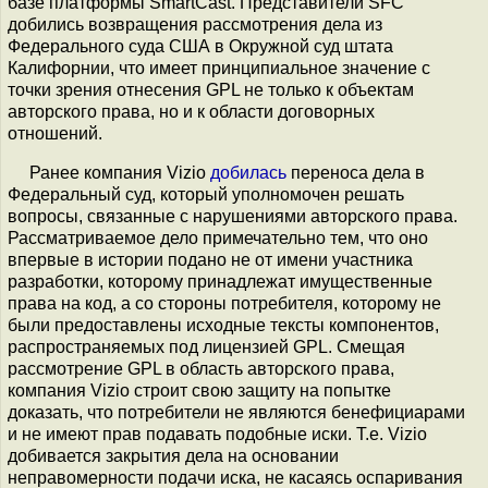
базе платформы SmartCast. Представители SFC
добились возвращения рассмотрения дела из
Федерального суда США в Окружной суд штата
Калифорнии, что имеет принципиальное значение с
точки зрения отнесения GPL не только к объектам
авторского права, но и к области договорных
отношений.
Ранее компания Vizio
добилась
переноса дела в
Федеральный суд, который уполномочен решать
вопросы, связанные с нарушениями авторского права.
Рассматриваемое дело примечательно тем, что оно
впервые в истории подано не от имени участника
разработки, которому принадлежат имущественные
права на код, а со стороны потребителя, которому не
были предоставлены исходные тексты компонентов,
распространяемых под лицензией GPL. Смещая
рассмотрение GPL в область авторского права,
компания Vizio строит свою защиту на попытке
доказать, что потребители не являются бенефициарами
и не имеют прав подавать подобные иски. Т.е. Vizio
добивается закрытия дела на основании
неправомерности подачи иска, не касаясь оспаривания