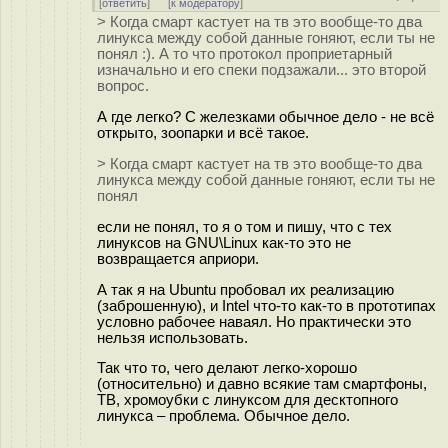
[
ответить
]
[
к модератору
]
> Когда смарт кастует на тв это вообще-то два
линукса между собой данные гоняют, если ты не
понял :). А то что протокол проприетарный
изначально и его спеки подзажали... это второй
вопрос.
А где легко? С железками обычное дело - не всё
открыто, зоопарки и всё такое.
> Когда смарт кастует на тв это вообще-то два
линукса между собой данные гоняют, если ты не
понял
если не понял, то я о том и пишу, что с тех
линуксов на GNU\Linux как-то это не
возвращается априори.
А так я на Ubuntu пробовал их реализацию
(заброшенную), и Intel что-то как-то в прототипах
условно рабочее наваял. Но практически это
нельзя использовать.
Так что то, чего делают легко-хорошо
(относительно) и давно всякие там смартфоны,
ТВ, хромоубки с линуксом для десктопного
линукса – проблема. Обычное дело.