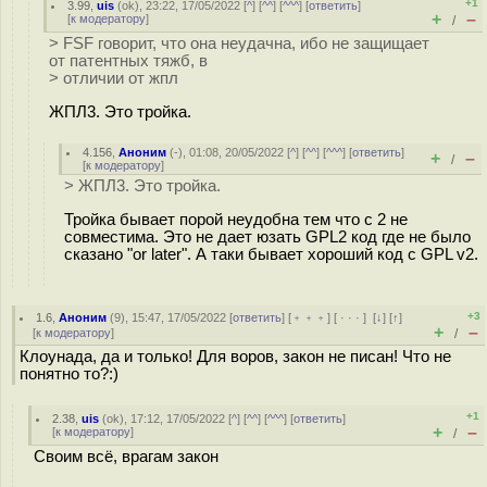
+1
3.99
,
uis
(
ok
), 23:22, 17/05/2022 [
^
] [
^^
] [
^^^
] [
ответить
]
+
–
[
к модератору
]
/
> FSF говорит, что она неудачна, ибо не защищает
от патентных тяжб, в
> отличии от жпл
ЖПЛ3. Это тройка.
4.156
,
Аноним
(
-
), 01:08, 20/05/2022 [
^
] [
^^
] [
^^^
] [
ответить
]
+
–
/
[
к модератору
]
> ЖПЛ3. Это тройка.
Тройка бывает порой неудобна тем что с 2 не
совместима. Это не дает юзать GPL2 код где не было
сказано "or later". А таки бывает хороший код с GPL v2.
+3
1.6
,
Аноним
(
9
), 15:47, 17/05/2022 [
ответить
] [
﹢﹢﹢
] [
· · ·
]
[
↓
] [
↑
]
+
–
[
к модератору
]
/
Клоунада, да и только! Для воров, закон не писан! Что не
понятно то?:)
+1
2.38
,
uis
(
ok
), 17:12, 17/05/2022 [
^
] [
^^
] [
^^^
] [
ответить
]
+
–
[
к модератору
]
/
Своим всё, врагам закон