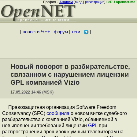
Профиль:
Аноним
(
вход
|
регистрация
)
неRU
opennet.me
[
новости
/
+++
|
форум
|
теги
|
]
Новый поворот в разбирательстве,
связанном с нарушением лицензии
GPL компанией Vizio
17.05.2022 14:46 (MSK)
Правозащитная организация Software Freedom
Conservancy (SFC)
сообщила
о новом витке судебного
разбирательства с компанией Vizio, обвиняемой в
невыполнении требований лицензии
GPL
при
распространении прошивок к умным телевизорам на