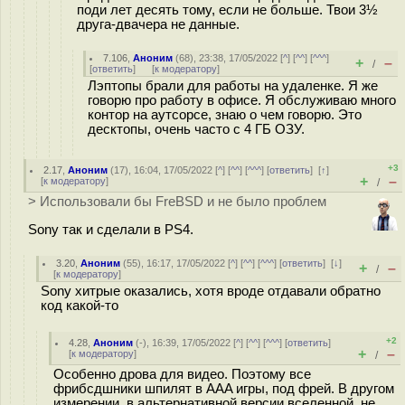
поди лет десять тому, если не больше. Твои 3½
друга-двачера не данные.
7.106
,
Аноним
(
68
), 23:38, 17/05/2022 [
^
] [
^^
] [
^^^
]
+
–
/
[
ответить
]
[
к модератору
]
Лэптопы брали для работы на удаленке. Я же
говорю про работу в офисе. Я обслуживаю много
контор на аутсорсе, знаю о чем говорю. Это
десктопы, очень часто с 4 ГБ ОЗУ.
+3
2.17
,
Аноним
(
17
), 16:04, 17/05/2022 [
^
] [
^^
] [
^^^
] [
ответить
]
[
↑
]
+
–
[
к модератору
]
/
> Использовали бы FreBSD и не было проблем
Sony так и сделали в PS4.
3.20
,
Аноним
(
55
), 16:17, 17/05/2022 [
^
] [
^^
] [
^^^
] [
ответить
]
[
↓
]
+
–
/
[
к модератору
]
Sony хитрые оказались, хотя вроде отдавали обратно
код какой-то
+2
4.28
,
Аноним
(
-
), 16:39, 17/05/2022 [
^
] [
^^
] [
^^^
] [
ответить
]
+
–
[
к модератору
]
/
Особенно дрова для видео. Поэтому все
фрибсдшники шпилят в AAA игры, под фрей. В другом
измерении, в альтернативной версии вселенной, не