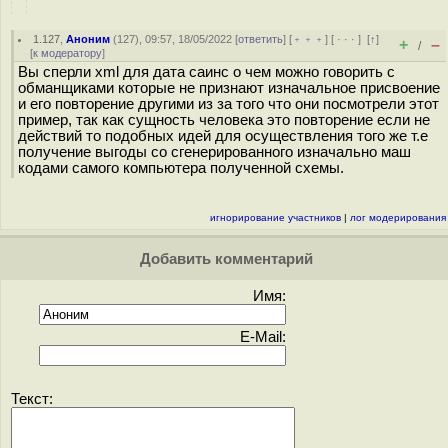
1.127
,
Аноним
(
127
), 09:57, 18/05/2022 [
ответить
] [
﹢﹢﹢
] [
· · ·
]
[
↑
]
+
–
/
[
к модератору
]
Вы сперли xml для дата саинс о чем можно говорить с
обманщиками которые не признают изначальное присвоение
и его повторение другими из за того что они посмотрели этот
пример, так как сущность человека это повторение если не
действий то подобных идей для осуществления того же т.е
получение выгоды со сгенерированного изначально маш
кодами самого компьютера полученной схемы.
игнорирование участников
|
лог модерирования
Добавить комментарий
Имя:
E-Mail:
Текст: