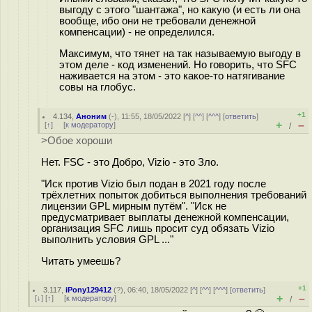
выгоду с этого "шантажа", но какую (и есть ли она
вообще, ибо они не требовали денежной
компенсации) - не определился.
Максимум, что тянет на так называемую выгоду в
этом деле - код изменений. Но говорить, что SFC
наживается на этом - это какое-то натягивание
совы на глобус.
+1
4.134
,
Аноним
(
-
), 11:55, 18/05/2022 [
^
] [
^^
] [
^^^
] [
ответить
]
+
–
[
↑
] [
к модератору
]
/
>Обое хороши
Нет. FSC - это Добро, Vizio - это Зло.
"Иск против Vizio был подан в 2021 году после
трёхлетних попыток добиться выполнения требований
лицензии GPL мирным путём". "Иск не
предусматривает выплаты денежной компенсации,
организация SFC лишь просит суд обязать Vizio
выполнить условия GPL ..."
Читать умеешь?
+1
3.117
,
iPony129412
(
?
), 06:40, 18/05/2022 [
^
] [
^^
] [
^^^
] [
ответить
]
+
–
[
↓
] [
↑
] [
к модератору
]
/