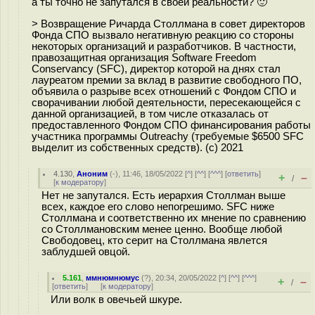
а ты точно не запутался в своей реальности? 🙂
> Возвращение Ричарда Столлмана в совет директоров
Фонда СПО вызвало негативную реакцию со стороны
некоторых организаций и разработчиков. В частности,
правозащитная организация Software Freedom
Conservancy (SFC), директор которой на днях стал
лауреатом премии за вклад в развитие свободного ПО,
объявила о разрыве всех отношений с Фондом СПО и
сворачивании любой деятельности, пересекающейся с
данной организацией, в том числе отказалась от
предоставленного Фондом СПО финансирования работы
участника программы Outreachy (требуемые $6500 SFC
выделит из собственных средств). (c) 2021
4.130
,
Аноним
(
-
), 11:46, 18/05/2022 [
^
] [
^^
] [
^^^
] [
ответить
]
+
–
/
[
к модератору
]
Нет не запутался. Есть иерархия Столлман выше
всех, каждое его слово непогрешимо. SFC ниже
Столлмана и соответственно их мнение по сравнению
со Столлмановским менее ценно. Вообще любой
Свободовец, кто серит на Столлмана явлется
заблудшей овцой.
5.161
,
ммнюмнюмус
(
?
), 20:34, 20/05/2022 [
^
] [
^^
] [
^^^
]
+
–
/
[
ответить
]
[
к модератору
]
Или волк в овечьей шкуре.