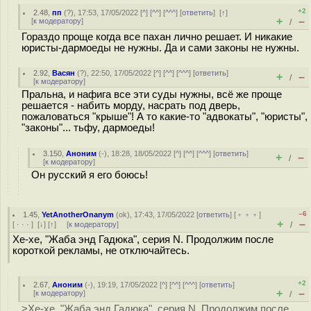
+2
2.48
,
пп
(
?
), 17:53, 17/05/2022 [
^
] [
^^
] [
^^^
] [
ответить
]
[
↑
]
+
–
[
к модератору
]
/
Гораздо проще когда все пахан лично решает. И никакие
юристы-дармоеды не нужны. Да и сами законы не нужны.
2.92
,
Васян
(
?
), 22:50, 17/05/2022 [
^
] [
^^
] [
^^^
] [
ответить
]
+
–
/
[
к модератору
]
Пральна, и нафига все эти суды нужны, всё же проще
решается - набить морду, наcpaть под дверь,
пожаловаться "крыше"! А то какие-то "адвокаты", "юристы",
"законы"... тьфу, дармоеды!
3.150
,
Аноним
(
-
), 18:28, 18/05/2022 [
^
] [
^^
] [
^^^
] [
ответить
]
+
–
/
[
к модератору
]
Он русский я его боюсь!
–6
1.45
,
YetAnotherOnanym
(
ok
), 17:43, 17/05/2022 [
ответить
] [
﹢﹢﹢
]
+
–
[
· · ·
]
[
↓
] [
↑
] [
к модератору
]
/
Хе-хе, "Жаба энд Гадюка", серия N. Продолжим после
короткой рекламы, не отключайтесь.
+2
2.67
,
Аноним
(
-
), 19:19, 17/05/2022 [
^
] [
^^
] [
^^^
] [
ответить
]
+
–
[
к модератору
]
/
>Хе-хе, "Жаба энд Гадюка", серия N. Продолжим после