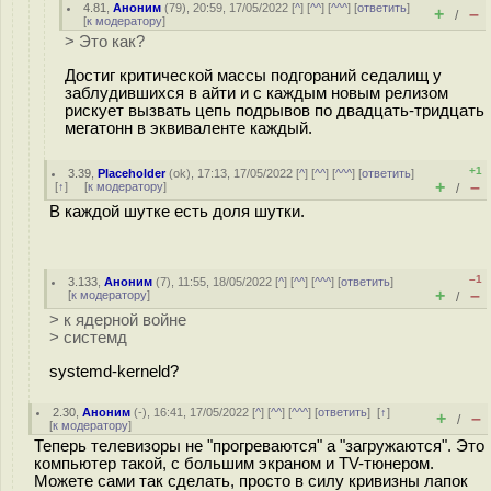
4.81
,
Аноним
(
79
), 20:59, 17/05/2022 [
^
] [
^^
] [
^^^
] [
ответить
]
+
–
/
[
к модератору
]
> Это как?
Достиг критической массы подгораний седалищ у
заблудившихся в айти и с каждым новым релизом
рискует вызвать цепь подрывов по двадцать-тридцать
мегатонн в эквиваленте каждый.
+1
3.39
,
Placeholder
(
ok
), 17:13, 17/05/2022 [
^
] [
^^
] [
^^^
] [
ответить
]
+
–
[
↑
] [
к модератору
]
/
В каждой шутке есть доля шутки.
–1
3.133
,
Аноним
(
7
), 11:55, 18/05/2022 [
^
] [
^^
] [
^^^
] [
ответить
]
+
–
[
к модератору
]
/
> к ядерной войне
> системд
systemd-kerneld?
2.30
,
Аноним
(
-
), 16:41, 17/05/2022 [
^
] [
^^
] [
^^^
] [
ответить
]
[
↑
]
+
–
/
[
к модератору
]
Теперь телевизоры не "прогреваются" а "загружаются". Это
компьютер такой, с большим экраном и TV-тюнером.
Можете сами так сделать, просто в силу кривизны лапок