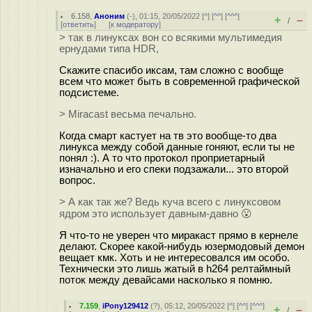
6.158
,
Аноним
(
-
), 01:15, 20/05/2022 [
^
] [
^^
] [
^^^
]
+
–
/
[
ответить
]
[
к модератору
]
> так в линуксах вон со всякими мультимедия
ернудами типа HDR,
Скажите спасибо иксам, там сложно с вообще
всем что может быть в современной графической
подсистеме.
> Miracast весьма печально.
Когда смарт кастует на тв это вообще-то два
линукса между собой данные гоняют, если ты не
понял :). А то что протокол проприетарный
изначально и его спеки подзажали... это второй
вопрос.
> А как так же? Ведь куча всего с линуксовом
ядром это использует давным-давно 😮
Я что-то не уверен что миракаст прямо в кернеле
делают. Скорее какой-нибудь юзермодовый демон
вещает кмк. Хоть и не интересовался им особо.
Технически это лишь жатый в h264 релтаймный
поток между девайсами насколько я помню.
7.159
,
iPony129412
(
?
), 05:12, 20/05/2022 [
^
] [
^^
] [
^^^
]
+
–
/