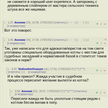
не сможете в хороший user experience. А запорожец с
деревянным спойлером от мастера сельского тюнинга
штука все же нишевая.
1.27
,
Аноним
(
29
), 16:39, 17/05/2022 [
ответить
] [
﹢﹢﹢
] [
· · ·
]
[
↑
]
+
–
/
[
к модератору
]
Вот это поворот.
–1
1.43
,
Аноним
(
43
), 17:28, 17/05/2022 [
ответить
] [
﹢﹢﹢
] [
· · ·
]
[
↓
]
+
–
[
к модератору
]
/
Так, уже написали что для адвокатов/юристов на том свете
уготованы специально оборудованные котлы с местом для
судебных заседаний и нормативной базой в стопитсот томов
законов и норм?
2.47
,
YetAnotherOnanym
(
ok
), 17:50, 17/05/2022 [
^
] [
^^
] [
^^^
]
+
–
/
[
ответить
]
[
↓
] [
к модератору
]
И в чём прикол? Жажда участия в судебном
процессе пересилит желание вылезти из котла?
3.52
,
Аноним
(
52
), 18:07, 17/05/2022 [
^
] [
^^
] [
^^^
] [
ответить
]
+
–
/
[
к модератору
]
Пересили жажда не быть уколотым стоящим рядом с
котлом бесом вилам в попу.