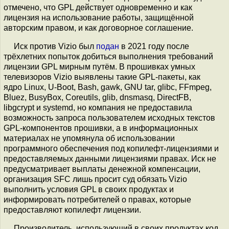
отмечено, что GPL действует одновременно и как
лицензия на использование работы, защищённой
авторским правом, и как договорное соглашение.
Иск против Vizio был
подан
в 2021 году после
трёхлетних попыток добиться выполнения требований
лицензии GPL мирным путём. В прошивках умных
телевизоров Vizio выявлены такие GPL-пакеты, как
ядро Linux, U-Boot, Bash, gawk, GNU tar, glibc, FFmpeg,
Bluez, BusyBox, Coreutils, glib, dnsmasq, DirectFB,
libgcrypt и systemd, но компания не предоставила
возможность запроса пользователем исходных текстов
GPL-компонентов прошивки, а в информационных
материалах не упомянула об использовании
программного обеспечения под копилефт-лицензиями и
предоставляемых данными лицензиями правах. Иск не
предусматривает выплаты денежной компенсации,
организация SFC лишь просит суд обязать Vizio
выполнить условия GPL в своих продуктах и
информировать потребителей о правах, которые
предоставляют копилефт лицензии.
Производитель, использующий в своих продуктах код