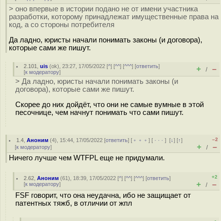
> оно впервые в истории подано не от имени участника
разработки, которому принадлежат имущественные права на
код, а со стороны потребителя
Да ладно, юристы начали понимать законы (и договора),
которые сами же пишут.
2.101
,
uis
(
ok
), 23:27, 17/05/2022 [
^
] [
^^
] [
^^^
] [
ответить
]
+
–
/
[
к модератору
]
> Да ладно, юристы начали понимать законы (и
договора), которые сами же пишут.
Скорее до них дойдёт, что они не самые вумные в этой
песочнице, чем начнут понимать что сами пишут.
–2
1.4
,
Аноним
(
4
), 15:44, 17/05/2022 [
ответить
] [
﹢﹢﹢
] [
· · ·
]
[
↓
] [
↑
]
+
–
[
к модератору
]
/
Ничего лучше чем WTFPL еще не придумали.
+2
2.62
,
Аноним
(
61
), 18:39, 17/05/2022 [
^
] [
^^
] [
^^^
] [
ответить
]
+
–
[
к модератору
]
/
FSF говорит, что она неудачна, ибо не защищает от
патентных тяжб, в отличии от жпл