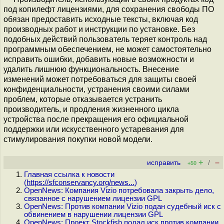
под копилефт лицензиями, для сохранения свободы ПО
обязан предоставить исходные тексты, включая код
производных работ и инструкции по установке. Без
подобных действий пользователь теряет контроль над
программным обеспечением, не может самостоятельно
исправить ошибки, добавить новые возможности и
удалить лишнюю функциональность. Внесение
изменений может потребоваться для защиты своей
конфиденциальности, устранения своими силами
проблем, которые отказывается устранить
производитель, и продления жизненного цикла
устройства после прекращения его официальной
поддержки или искусственного устаревания для
стимулирования покупки новой модели.
+
–
исправить
/
+50
Главная ссылка к новости
(
https://sfconservancy.org/news...
)
OpenNews: Компания Vizio потребовала закрыть дело,
связанное с нарушением лицензии GPL
OpenNews: Против компании Vizio подан судебный иск с
обвинением в нарушении лицензии GPL
OpenNews: Проект Stockfish подал иск против компании