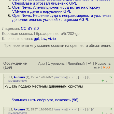
ChessBase и отозвал лицензию GPL
OpenNews: Апелляционный суд встал на сторону
VMware в деле о нарушении GPL
OpenNews: Решение суда о неправомерности удаления
дополнительных условий к лицензии AGPL
Лицензия:
CC BY 3.0
Короткая ссылка: https://opennet.ru/57202-gpl
Ключевые слова:
gpl
,
law
,
vizio
При перепечатке указание ссылки на opennet.ru обязательно
Обсуждение
Ajax
|
1 уровень
|
Линейный
|
+/-
|
Раскрыть
(159)
всё
|
RSS
+7
1.1
,
Аноним
(
1
), 15:34, 17/05/2022 [
ответить
] [
﹢﹢﹢
] [
· · ·
]
[
↓
]
+
–
[
к модератору
]
/
кушать подано местным диванным юристам
....большая нить свёрнута, показать (96)
+1
1.2
,
Аноним
(
7
), 15:37, 17/05/2022 [
ответить
] [
﹢﹢﹢
] [
· · ·
]
[
↓
] [
↑
]
+
–
[
к модератору
]
/