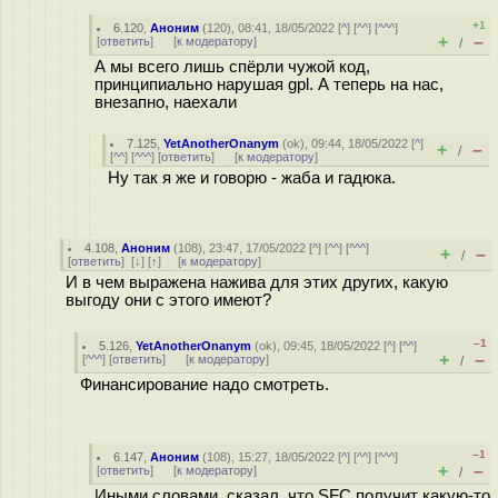
+1
6.120
,
Аноним
(
120
), 08:41, 18/05/2022 [
^
] [
^^
] [
^^^
]
+
–
[
ответить
]
[
к модератору
]
/
А мы всего лишь спёpли чужой код,
принципиально нарушая gpl. А теперь на нас,
внезапно, наеxали
7.125
,
YetAnotherOnanym
(
ok
), 09:44, 18/05/2022 [
^
]
+
–
/
[
^^
] [
^^^
] [
ответить
]
[
к модератору
]
Ну так я же и говорю - жаба и гадюка.
4.108
,
Аноним
(
108
), 23:47, 17/05/2022 [
^
] [
^^
] [
^^^
]
+
–
/
[
ответить
]
[
↓
] [
↑
] [
к модератору
]
И в чем выражена нажива для этих других, какую
выгоду они с этого имеют?
–1
5.126
,
YetAnotherOnanym
(
ok
), 09:45, 18/05/2022 [
^
] [
^^
]
+
–
[
^^^
] [
ответить
]
[
к модератору
]
/
Финансирование надо смотреть.
–1
6.147
,
Аноним
(
108
), 15:27, 18/05/2022 [
^
] [
^^
] [
^^^
]
+
–
[
ответить
]
[
к модератору
]
/
Иными словами, сказал, что SFC получит какую-то