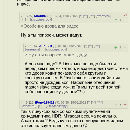
иначе.
–1
5.35
,
Аноним
(
5
), 16:54, 17/05/2022 [
^
] [
^^
] [
^^^
] [
ответить
]
+
–
[
↓
] [
к модератору
]
/
>Особенно дрова для видео.
Ну а ты попроси, может дадут.
6.157
,
Аноним
(
-
), 01:10, 20/05/2022 [
^
] [
^^
] [
^^^
]
+
–
/
[
ответить
]
[
к модератору
]
> Ну а ты попроси, может дадут.
А оно мне надо? В Linux мне не надо было ни
перед кем пресмыкаться, и взаимодействие с теми
кто дрова кодит показало себя крутым и
конструктивным. В *bsd такого взаимодействия
просто не дождешься. Нафиг мне отношения
master-slave когда можно "а мы тут всей толпой
себе операционку делаем"? :)
5.115
,
iPony129412
(
?
), 06:36, 18/05/2022 [
^
] [
^^
] [
^^^
]
+
–
/
[
ответить
]
[
↑
] [
к модератору
]
так в линуксах вон со всякими мультимедия
ернудами типа HDR, Miracast весьма печально.
А как так же? Ведь куча всего с линуксовом ядром
это использует давным-давно 😮