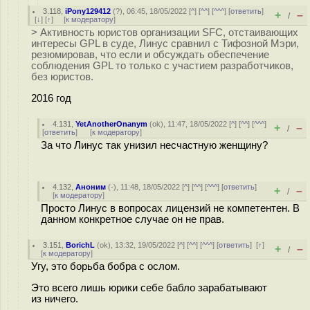
3.118
,
iPony129412
(
?
), 06:45, 18/05/2022 [
^
] [
^^
] [
^^^
] [
ответить
]
+
–
/
[
↓
] [
↑
] [
к модератору
]
> Активность юристов организации SFC, отстаивающих
интересы GPL в суде, Линус сравнил с Тифозной Мэри,
резюмировав, что если и обсуждать обеспечение
соблюдения GPL то только с участием разработчиков,
без юристов.
2016 год
4.131
,
YetAnotherOnanym
(
ok
), 11:47, 18/05/2022 [
^
] [
^^
] [
^^^
]
+
–
/
[
ответить
]
[
к модератору
]
За что Линус так унизил несчастную женщину?
4.132
,
Аноним
(
-
), 11:48, 18/05/2022 [
^
] [
^^
] [
^^^
] [
ответить
]
+
–
/
[
к модератору
]
Просто Линус в вопросах лицензий не компетентен. В
данном конкретное случае он не прав.
3.151
,
BorichL
(
ok
), 13:32, 19/05/2022 [
^
] [
^^
] [
^^^
] [
ответить
]
[
↑
]
+
–
/
[
к модератору
]
Угу, это борьба бобра с ослом.
Это всего лишь юрики себе бабло зарабатывают
из ничего.