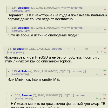
2.84
,
Аноним
(
82
), 21:05, 17/05/2022 [
^
] [
^^
] [
^^^
] [
ответить
]
+
–
/
[
к модератору
]
Парадокс СПО: некоторые (не будем показывать пальцем)
воруют даже то, что отдают бесплатно.
2.88
,
Аноним
(
86
), 22:03, 17/05/2022 [
^
] [
^^
] [
^^^
] [
ответить
]
+
–
/
[
к модератору
]
"Это не воры, а истинно свободные люди!"
–2
1.8
,
Аноним
(
5
), 15:51, 17/05/2022 [
ответить
] [
﹢﹢﹢
] [
· · ·
]
[
↓
] [
↑
]
+
–
[
к модератору
]
/
Использовали бы FreBSD и не было проблем. Носятся с
этим линуксом как со списанной торбой.
+3
2.13
,
dullish
(
ok
), 15:56, 17/05/2022 [
^
] [
^^
] [
^^^
] [
ответить
]
[
↓
]
+
–
[
к модератору
]
/
Или Minix, как Intel в своём ME.
+1
3.15
,
Аноним
(
5
), 16:00, 17/05/2022 [
^
] [
^^
] [
^^^
] [
ответить
]
+
–
[
к модератору
]
/
НУ может миникс не достаточно фичастый для смартТВ,
не знаю, но аналогия рабочая.