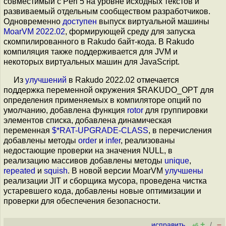
совместимый с Perl 5 на уровне исходных текстов и
развиваемый отдельным сообществом разработчиков.
Одновременно
доступен
выпуск виртуальной машины
MoarVM 2022.02
, формирующей среду для запуска
скомпилированного в Rakudo байт-кода. В Rakudo
компиляция также поддерживается для JVM и
некоторых виртуальных машин для JavaScript.
Из
улучшений
в Rakudo 2022.02 отмечается
поддержка переменной окружения $RAKUDO_OPT для
определения применяемых в компиляторе опций по
умолчанию, добавлена функция
rotor
для группировки
элементов списка, добавлена динамическая
переменная
$*RAT-UPGRADE-CLASS
, в перечисления
добавлены методы
order
и
infer
, реализованы
недостающие проверки на значения NULL, в
реализацию массивов добавлены методы
unique
,
repeated
и
squish
. В новой версии MoarVM
улучшены
реализации JIT и сборщика мусора, проведена чистка
устаревшего кода, добавлены новые оптимизации и
проверки для обеспечения безопасности.
+
–
исправить
/
+6