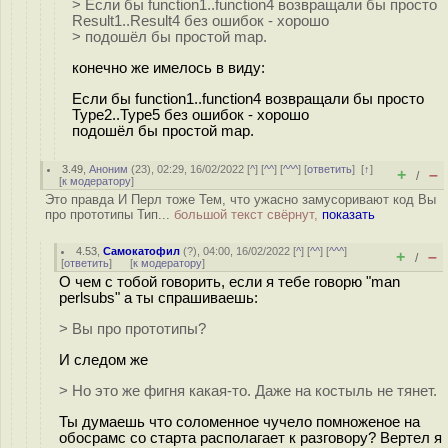
> Если бы function1..function4 возвращали бы просто
Result1..Result4 без ошибок - хорошо
> подошёл бы простой map.
конечно же имелось в виду:
Если бы function1..function4 возвращали бы просто
Type2..Type5 без ошибок - хорошо
подошёл бы простой map.
3.49
,
Аноним
(
23
), 02:29, 16/02/2022 [
^
] [
^^
] [
^^^
] [
ответить
]
[
↑
]
+
–
/
[
к модератору
]
Это правда И Перл тоже Тем, что ужасно замусоривают код Вы
про прототипы Тип...
большой текст свёрнут,
показать
4.53
,
Самокатофил
(
?
), 04:00, 16/02/2022 [
^
] [
^^
] [
^^^
]
+
–
/
[
ответить
]
[
к модератору
]
О чем с тобой говорить, если я тебе говорю "man
perlsubs" а ты спрашиваешь:
> Вы про прототипы?
И следом же
> Но это же фигня какая-то. Даже на костыль не тянет.
Ты думаешь что соломенное чучело помноженое на
обосрамс со старта располагает к разговору? Вертел я