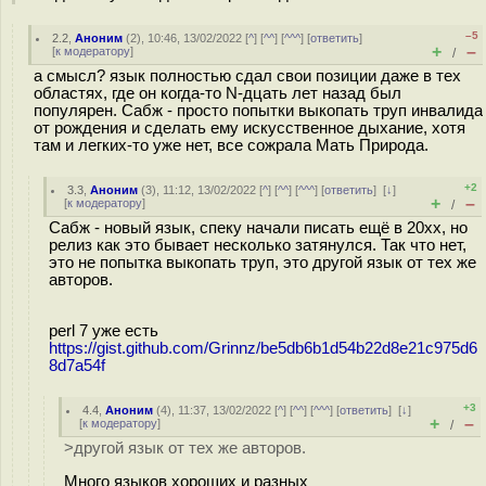
–5
2.2
,
Аноним
(
2
), 10:46, 13/02/2022 [
^
] [
^^
] [
^^^
] [
ответить
]
+
–
[
к модератору
]
/
а смысл? язык полностью сдал свои позиции даже в тех
областях, где он когда-то N-дцать лет назад был
популярен. Сабж - просто попытки выкопать труп инвалида
от рождения и сделать ему искусственное дыхание, хотя
там и легких-то уже нет, все сожрала Мать Природа.
+2
3.3
,
Аноним
(
3
), 11:12, 13/02/2022 [
^
] [
^^
] [
^^^
] [
ответить
]
[
↓
]
+
–
[
к модератору
]
/
Сабж - новый язык, спеку начали писать ещё в 20хх, но
релиз как это бывает несколько затянулся. Так что нет,
это не попытка выкопать труп, это другой язык от тех же
авторов.
perl 7 уже есть
https://gist.github.com/Grinnz/be5db6b1d54b22d8e21c975d6
8d7a54f
+3
4.4
,
Аноним
(
4
), 11:37, 13/02/2022 [
^
] [
^^
] [
^^^
] [
ответить
]
[
↓
]
+
–
[
к модератору
]
/
>другой язык от тех же авторов.
Много языков хороших и разных