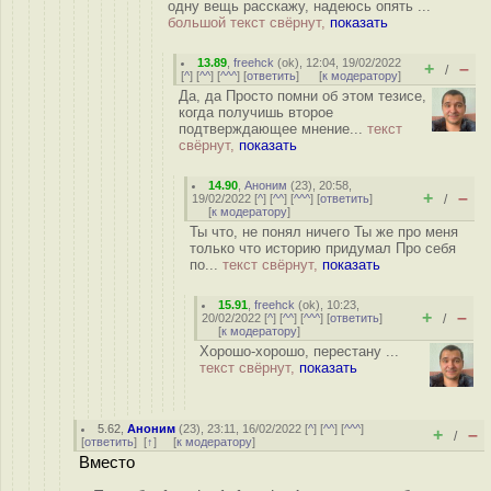
одну вещь расскажу, надеюсь опять ...
большой текст свёрнут,
показать
13.89
,
freehck
(
ok
), 12:04, 19/02/2022
+
–
/
[
^
] [
^^
] [
^^^
] [
ответить
]
[
к модератору
]
Да, да Просто помни об этом тезисе,
когда получишь второе
подтверждающее мнение...
текст
свёрнут,
показать
14.90
,
Аноним
(
23
), 20:58,
+
–
19/02/2022 [
^
] [
^^
] [
^^^
] [
ответить
]
/
[
к модератору
]
Ты что, не понял ничего Ты же про меня
только что историю придумал Про себя
по...
текст свёрнут,
показать
15.91
,
freehck
(
ok
), 10:23,
+
–
20/02/2022 [
^
] [
^^
] [
^^^
] [
ответить
]
/
[
к модератору
]
Хорошо-хорошо, перестану ...
текст свёрнут,
показать
5.62
,
Аноним
(
23
), 23:11, 16/02/2022 [
^
] [
^^
] [
^^^
]
+
–
/
[
ответить
]
[
↑
] [
к модератору
]
Вместо