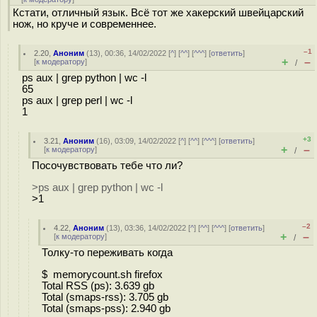
Кстати, отличный язык. Всё тот же хакерский швейцарский
нож, но круче и современнее.
–1
2.20
,
Аноним
(
13
), 00:36, 14/02/2022 [
^
] [
^^
] [
^^^
] [
ответить
]
+
–
[
к модератору
]
/
ps aux | grep python | wc -l
65
ps aux | grep perl | wc -l
1
+3
3.21
,
Аноним
(
16
), 03:09, 14/02/2022 [
^
] [
^^
] [
^^^
] [
ответить
]
+
–
[
к модератору
]
/
Посочувствовать тебе что ли?
>ps aux | grep python | wc -l
>1
–2
4.22
,
Аноним
(
13
), 03:36, 14/02/2022 [
^
] [
^^
] [
^^^
] [
ответить
]
+
–
[
к модератору
]
/
Толку-то переживать когда
$ memorycount.sh firefox
Total RSS (ps): 3.639 gb
Total (smaps-rss): 3.705 gb
Total (smaps-pss): 2.940 gb