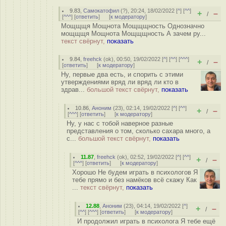
9.83
,
Самокатофил
(
?
), 20:24, 18/02/2022 [
^
] [
^^
]
+
–
/
[
^^^
] [
ответить
]
[
к модератору
]
Мощщщя Мощнота Мощщщность Однозначно
мощщщя Мощнота Мощщщность А зачем ру...
текст свёрнут,
показать
9.84
,
freehck
(
ok
), 00:50, 19/02/2022 [
^
] [
^^
] [
^^^
]
+
–
/
[
ответить
]
[
к модератору
]
Ну, первые два есть, и спорить с этими
утверждениями вряд ли вряд ли кто в
здрав...
большой текст свёрнут,
показать
10.86
,
Аноним
(
23
), 02:14, 19/02/2022 [
^
] [
^^
]
+
–
/
[
^^^
] [
ответить
]
[
к модератору
]
Ну, у нас с тобой наверное разные
представления о том, сколько сахара много, а
с...
большой текст свёрнут,
показать
11.87
,
freehck
(
ok
), 02:52, 19/02/2022 [
^
] [
^^
]
+
–
/
[
^^^
] [
ответить
]
[
к модератору
]
Хорошо Не будем играть в психологов Я
тебе прямо и без намёков всё скажу Как
...
текст свёрнут,
показать
12.88
,
Аноним
(
23
), 04:14, 19/02/2022 [
^
]
+
–
/
[
^^
] [
^^^
] [
ответить
]
[
к модератору
]
И продолжил играть в психолога Я тебе ещё