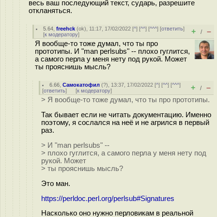
весь ваш последующий текст, сударь, разрешите
откланяться.
5.64
,
freehck
(
ok
), 11:17, 17/02/2022 [
^
] [
^^
] [
^^^
] [
ответить
]
+
–
/
[
к модератору
]
Я вообще-то тоже думал, что ты про
прототипы. И "man perlsubs" -- плохо гуглится,
а самого перла у меня нету под рукой. Может
ты прояснишь мысль?
6.66
,
Самокатофил
(
?
), 13:37, 17/02/2022 [
^
] [
^^
] [
^^^
]
+
–
/
[
ответить
]
[
к модератору
]
> Я вообще-то тоже думал, что ты про прототипы.
Так бывает если не читать документацию. Именно
поэтому, я сослался на неё и не агрился в первый
раз.
> И "man perlsubs" --
> плохо гуглится, а самого перла у меня нету под
рукой. Может
> ты прояснишь мысль?
Это ман.
https://perldoc.perl.org/perlsub#Signatures
Насколько оно нужно перловикам в реальной