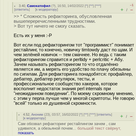
–1
3.40
,
Самокатофил
(
?
), 16:50, 14/02/2022 [
^
] [
^^
] [
^^^
]
+
–
[
ответить
]
[
к модератору
]
/
>> * Сложность рефакторинга, обусловленная
вышепереречисленными трудностями.
> Вот тут ничего не смогу сказать.
Есть их у меня :-P
Вот если под рефакторингом тот "программист" понимает
рестайлинг, то конечно, новичку timtowdy даст по щам. И
чем зелёней новичок -- тем смачнее. Но ведь с таким
рефакторингом справится и perltidy + perlcritic + Абу.
Зачем называть рефакторингом то что отдалённо
является им, а мерять его удобство по плачу обезьяны
по сигилам. Для рефакторинга понадобятся: профайлер,
дебаггер, дебаггер регулярок, тесты, и
профессиональное сообщество хакеров, которое
восполнит недостаток знания perl internals при
"неожиданном поведении". По моему скромному мнению,
с этим у перла лучше чем у многой скриптоты. Не говорю
"всей" только из душевной скромности.
4.52
,
Аноним
(
23
), 03:57, 16/02/2022 [
^
] [
^^
] [
^^^
] [
ответить
]
+
–
/
[
к модератору
]
Сам обозвал рефакторинг рестайлингом зачем , сам
удивился, а обезьяной почем...
большой текст свёрнут,
показать