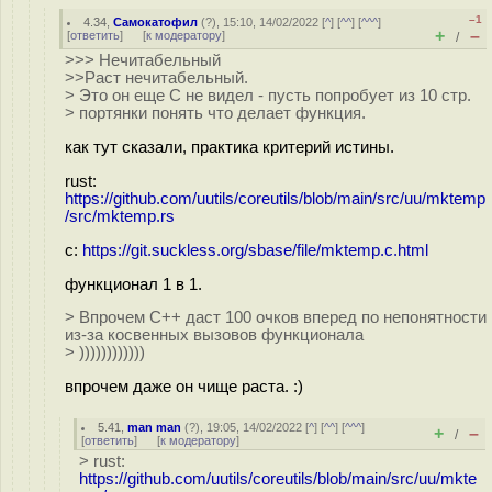
–1
4.34
,
Самокатофил
(
?
), 15:10, 14/02/2022 [
^
] [
^^
] [
^^^
]
+
–
[
ответить
]
[
к модератору
]
/
>>> Нечитабельный
>>Раст нечитабельный.
> Это он еще C не видел - пусть попробует из 10 стр.
> портянки понять что делает функция.
как тут сказали, практика критерий истины.
rust:
https://github.com/uutils/coreutils/blob/main/src/uu/mktemp
/src/mktemp.rs
c:
https://git.suckless.org/sbase/file/mktemp.c.html
функционал 1 в 1.
> Впрочем C++ даст 100 очков вперед по непонятности
из-за косвенных вызовов функционала
> ))))))))))))
впрочем даже он чище раста. :)
5.41
,
man man
(
?
), 19:05, 14/02/2022 [
^
] [
^^
] [
^^^
]
+
–
/
[
ответить
]
[
к модератору
]
> rust:
https://github.com/uutils/coreutils/blob/main/src/uu/mkte