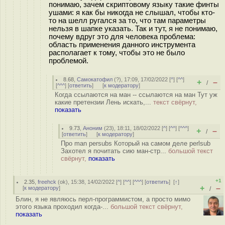
понимаю, зачем скриптовому языку такие финты
ушами: я как бы никогда не слышал, чтобы кто-
то на шелл ругался за то, что там параметры
нельзя в шапке указать. Так и тут, я не понимаю,
почему вдруг это для человека проблема:
область применения данного инструмента
располагает к тому, чтобы это не было
проблемой.
8.68
,
Самокатофил
(
?
), 17:09, 17/02/2022 [
^
] [
^^
]
+
–
/
[
^^^
] [
ответить
]
[
к модератору
]
Когда ссылаются на ман -- ссылаются на ман Тут уж
какие претензии Лень искать,...
текст свёрнут,
показать
9.73
,
Аноним
(
23
), 18:11, 18/02/2022 [
^
] [
^^
] [
^^^
]
+
–
/
[
ответить
]
[
к модератору
]
Про man persubs Который на самом деле perlsub
Захотел я почитать сию ман-стр...
большой текст
свёрнут,
показать
+1
2.35
,
freehck
(
ok
), 15:38, 14/02/2022 [
^
] [
^^
] [
^^^
] [
ответить
]
[
↑
]
+
–
[
к модератору
]
/
Блин, я не являюсь перл-программистом, а просто мимо
этого языка проходил когда-...
большой текст свёрнут,
показать