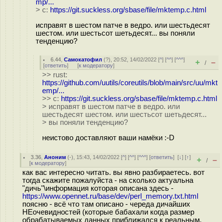
mp/...
> c:
https://git.suckless.org/sbase/file/mktemp.c.html
исправят в шестом патче в ведро. или шестьдесят
шестом. или шестьсот шетьдесят... вы поняли
тенденцию?
6.44
,
Самокатофил
(
?
), 20:52, 14/02/2022 [
^
] [
^^
] [
^^^
]
+
–
/
[
ответить
]
[
к модератору
]
>> rust:
https://github.com/uutils/coreutils/blob/main/src/uu/mkt
emp/...
>> c:
https://git.suckless.org/sbase/file/mktemp.c.html
> исправят в шестом патче в ведро. или
шестьдесят шестом. или шестьсот шетьдесят...
> вы поняли тенденцию?
неистово доставляют ваши намёки :-D
3.36
,
Аноним
(
-
), 15:43, 14/02/2022 [
^
] [
^^
] [
^^^
] [
ответить
]
[
↓
] [
↑
]
+
–
/
[
к модератору
]
как вас интересно читать. вы явно разбираетесь. вот
тогда скажите пожалуйста - на сколько актуальна
"дичь"\информация которая описана здесь -
https://www.opennet.ru/base/dev/perl_memory.txt.html
поясню - всё что там описано - череда дичайших
НЕочевидностей (которые бабахали когда размер
обрабатываемых данных приближался к реальным,