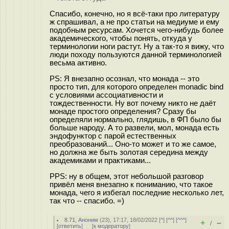
Спасибо, конечно, но я всё-таки про литературу
ж спрашивал, а не про статьи на медиуме и ему
подобным ресурсам. Хочется чего-нибудь более
академического, чтобы понять, откуда у
терминологии ноги растут. Ну а так-то я вижу, что
люди походу пользуются данной терминологией
весьма активно.
PS: Я внезапно осознал, что монада -- это
просто тип, для которого определен monadic bind
с условиями ассоциативности и
тождественности. Ну вот почему никто не даёт
монаде простого определения? Сразу бы
определяли нормально, глядишь, в ФП было бы
больше народу. А то развели, мол, монада есть
эндофунктор с парой естественных
преобразований... Оно-то может и то же самое,
но должна же быть золотая середина между
академиками и практиками...
PPS: ну в общем, этот небольшой разговор
привёл меня внезапно к пониманию, что такое
монада, чего я избегал последние несколько лет,
так что -- спасибо. =)
8.71
,
Аноним
(
23
), 17:17, 18/02/2022 [
^
] [
^^
] [
^^^
]
+
–
/
[
ответить
]
[
к модератору
]