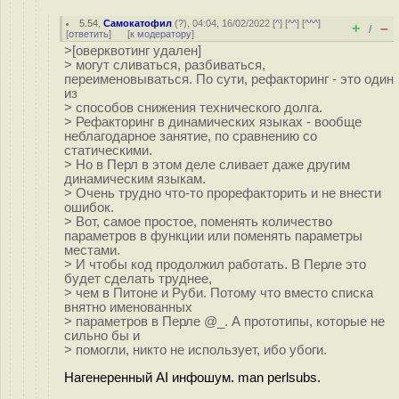
5.54
,
Самокатофил
(
?
), 04:04, 16/02/2022 [
^
] [
^^
] [
^^^
]
+
–
/
[
ответить
]
[
к модератору
]
>[оверквотинг удален]
> могут сливаться, разбиваться,
переименовываться. По сути, рефакторинг - это один
из
> способов снижения технического долга.
> Рефакторинг в динамических языках - вообще
неблагодарное занятие, по сравнению со
статическими.
> Но в Перл в этом деле сливает даже другим
динамическим языкам.
> Очень трудно что-то прорефакторить и не внести
ошибок.
> Вот, самое простое, поменять количество
параметров в функции или поменять параметры
местами.
> И чтобы код продолжил работать. В Перле это
будет сделать труднее,
> чем в Питоне и Руби. Потому что вместо списка
внятно именованных
> параметров в Перле @_. А прототипы, которые не
сильно бы и
> помогли, никто не использует, ибо убоги.
Нагенеренный AI инфошум. man perlsubs.