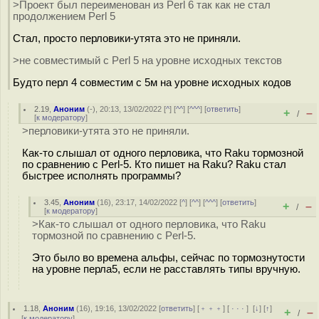
>Проект был переименован из Perl 6 так как не стал
продолжением Perl 5
Стал, просто перловики-утята это не приняли.
>не совместимый с Perl 5 на уровне исходных текстов
Будто перл 4 совместим с 5м на уровне исходных кодов
2.19
,
Аноним
(
-
), 20:13, 13/02/2022 [
^
] [
^^
] [
^^^
] [
ответить
]
+
–
/
[
к модератору
]
>перловики-утята это не приняли.
Как-то слышал от одного перловика, что Raku тормозной
по сравнению с Perl-5. Кто пишет на Raku? Raku стал
быстрее исполнять программы?
3.45
,
Аноним
(
16
), 23:17, 14/02/2022 [
^
] [
^^
] [
^^^
] [
ответить
]
+
–
/
[
к модератору
]
>Как-то слышал от одного перловика, что Raku
тормозной по сравнению с Perl-5.
Это было во времена альфы, сейчас по тормознутости
на уровне перла5, если не расставлять типы вручную.
1.18
,
Аноним
(
16
), 19:16, 13/02/2022 [
ответить
] [
﹢﹢﹢
] [
· · ·
]
[
↓
] [
↑
]
+
–
/
[
к модератору
]