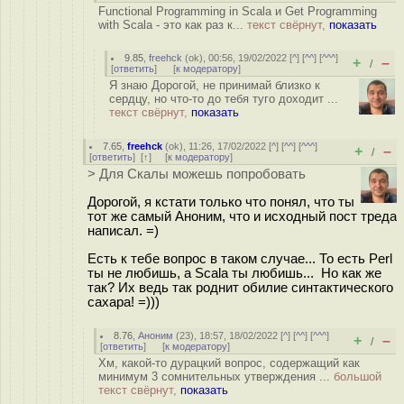
Functional Programming in Scala и Get Programming
with Scala - это как раз к...
текст свёрнут,
показать
9.85
,
freehck
(
ok
), 00:56, 19/02/2022 [
^
] [
^^
] [
^^^
]
+
–
/
[
ответить
]
[
к модератору
]
Я знаю Дорогой, не принимай близко к
сердцу, но что-то до тебя туго доходит ...
текст свёрнут,
показать
7.65
,
freehck
(
ok
), 11:26, 17/02/2022 [
^
] [
^^
] [
^^^
]
+
–
/
[
ответить
]
[
↑
] [
к модератору
]
> Для Скалы можешь попробовать
Дорогой, я кстати только что понял, что ты
тот же самый Аноним, что и исходный пост треда
написал. =)
Есть к тебе вопрос в таком случае... То есть Perl
ты не любишь, а Scala ты любишь... Но как же
так? Их ведь так роднит обилие синтактического
сахара! =)))
8.76
,
Аноним
(
23
), 18:57, 18/02/2022 [
^
] [
^^
] [
^^^
]
+
–
/
[
ответить
]
[
к модератору
]
Хм, какой-то дурацкий вопрос, содержащий как
минимум 3 сомнительных утверждения ...
большой
текст свёрнут,
показать