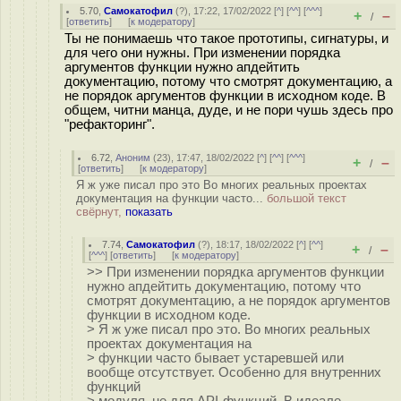
5.70
,
Самокатофил
(
?
), 17:22, 17/02/2022 [
^
] [
^^
] [
^^^
]
+
–
/
[
ответить
]
[
к модератору
]
Ты не понимаешь что такое прототипы, сигнатуры, и
для чего они нужны. При изменении порядка
аргументов функции нужно апдейтить
документацию, потому что смотрят документацию, а
не порядок аргументов функции в исходном коде. В
общем, читни манца, дуде, и не пори чушь здесь про
"рефакторинг".
6.72
,
Аноним
(
23
), 17:47, 18/02/2022 [
^
] [
^^
] [
^^^
]
+
–
/
[
ответить
]
[
к модератору
]
Я ж уже писал про это Во многих реальных проектах
документация на функции часто...
большой текст
свёрнут,
показать
7.74
,
Самокатофил
(
?
), 18:17, 18/02/2022 [
^
] [
^^
]
+
–
/
[
^^^
] [
ответить
]
[
к модератору
]
>> При изменении порядка аргументов функции
нужно апдейтить документацию, потому что
смотрят документацию, а не порядок аргументов
функции в исходном коде.
> Я ж уже писал про это. Во многих реальных
проектах документация на
> функции часто бывает устаревшей или
вообще отсутствует. Особенно для внутренних
функций