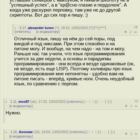
"успешный успех", а в "кр@сно глазие и пердоленг". А
когда уже раскурил перловку, там уже не до другой
скриптоты. Вот до сих пор и пишу. :)
+6
3.17
,
alexander lunev
(
?
), 19:15, 13/02/2022 [
^
] [
^^
] [
^^^
]
+
–
[
ответить
]
[
к модератору
]
/
Отличный язык, пишу на нём до сей поры, под
виндой и под никсами. При этом спокойно и на
питоне могу. И вообще, на чем надо - на том и могу.
Раньше нас так учили, что язык программирования
учится за две недели, а основы и парадигмы
программирования - они всегда и везде одинаковые (ок,
не везде, есть еще LISP). Поэтому холивары про язык
программирования мне непонятны - удобно вам на
питоне писать - вперёд, кривые ноги. Очень неудобный
язык, по сравнению с перлом.
+1
1.11
,
mos87
(
ok
), 17:32, 13/02/2022 [
ответить
] [
﹢﹢﹢
] [
· · ·
]
[
↑
]
+
–
[
к модератору
]
/
Нужно.
1.16
,
Аноним
(
16
), 19:04, 13/02/2022 [
ответить
] [
﹢﹢﹢
] [
· · ·
]
[
↓
]
+
–
/
[
к модератору
]