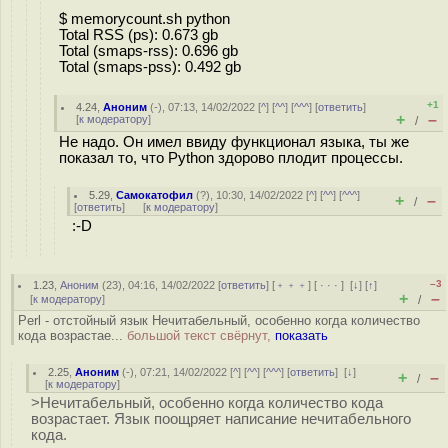
$ memorycount.sh python
Total RSS (ps): 0.673 gb
Total (smaps-rss): 0.696 gb
Total (smaps-pss): 0.492 gb
+1
4.24
,
Аноним
(
-
), 07:13, 14/02/2022 [
^
] [
^^
] [
^^^
] [
ответить
]
+
–
[
к модератору
]
/
Не надо. Он имел ввиду функционал языка, ты же
показал то, что Python здорово плодит процессы.
5.29
,
Самокатофил
(
?
), 10:30, 14/02/2022 [
^
] [
^^
] [
^^^
]
+
–
/
[
ответить
]
[
к модератору
]
:-D
–3
1.23
,
Аноним
(
23
), 04:16, 14/02/2022 [
ответить
] [
﹢﹢﹢
] [
· · ·
]
[
↓
] [
↑
]
+
–
[
к модератору
]
/
Perl - отстойный язык Нечитабельный, особенно когда количество
кода возрастае...
большой текст свёрнут,
показать
2.25
,
Аноним
(
-
), 07:21, 14/02/2022 [
^
] [
^^
] [
^^^
] [
ответить
]
[
↓
]
+
–
/
[
к модератору
]
>Нечитабельный, особенно когда количество кода
возрастает. Язык поощряет написание нечитабельного
кода.