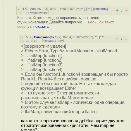
4.50
,
Аноним
(
23
), 03:01, 16/02/2022 [
^
] [
^^
] [
^^^
] [
ответить
]
+
–
/
[
↑
] [
к модератору
]
Как в этой ветке модно спрашивать, вы точно
функциональщик Давайте попробую ...
большой текст
свёрнут,
показать
5.56
,
Самокатофил
(
?
), 04:34, 16/02/2022 [
^
] [
^^
] [
^^^
]
+
–
/
[
ответить
]
[
к модератору
]
>[оверквотинг удален]
> Either<Error, Type5> resultMonad = initialMonad
> .flatMap(function1)
> .flatMap(function2)
> .flatMap(function3)
> .flatMap(function4)
> Если бы function1..function4 возвращали бы просто
Result1..Result4 без ошибок - хорошо
> подошёл бы простой map. Но так как каждая
функция возвращает Either
> - то нужно этот Either автоматически
распаковывать, что flatMap и делает.
> В этом случае flatMap - логически одна операция,
поэтому и сделали
> flatMap, совмещающий map и flatten.
какая-то теоретизированная др04ка вприсядку для
строготипизированной скриптоты. Чем map не
угодил?