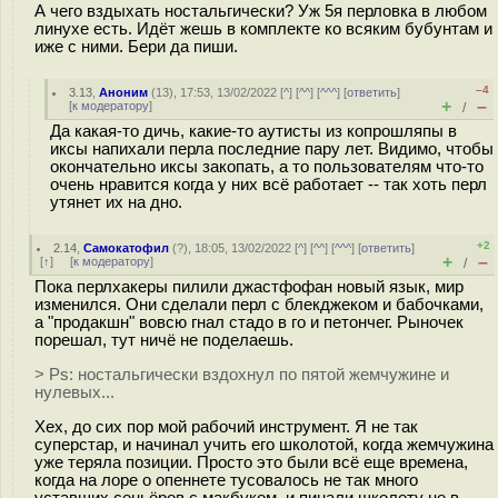
А чего вздыхать ностальгически? Уж 5я перловка в любом
линухе есть. Идёт жешь в комплекте ко всяким бубунтам и
иже с ними. Бери да пиши.
–4
3.13
,
Аноним
(
13
), 17:53, 13/02/2022 [
^
] [
^^
] [
^^^
] [
ответить
]
+
–
[
к модератору
]
/
Да какая-то дичь, какие-то аутисты из копрошляпы в
иксы напихали перла последние пару лет. Видимо, чтобы
окончательно иксы закопать, а то пользователям что-то
очень нравится когда у них всё работает -- так хоть перл
утянет их на дно.
+2
2.14
,
Самокатофил
(
?
), 18:05, 13/02/2022 [
^
] [
^^
] [
^^^
] [
ответить
]
+
–
[
↑
] [
к модератору
]
/
Пока перлхакеры пилили джастфофан новый язык, мир
изменился. Они сделали перл с блекджеком и бабочками,
а "продакшн" вовсю гнал стадо в го и петончег. Рыночек
порешал, тут ничё не поделаешь.
> Ps: ностальгически вздохнул по пятой жемчужине и
нулевых...
Хех, до сих пор мой рабочий инструмент. Я не так
суперстар, и начинал учить его школотой, когда жемчужина
уже теряла позиции. Просто это были всё еще времена,
когда на лоре о опеннете тусовалось не так много
уставших сеньёров с макбуком, и пинали школоту не в