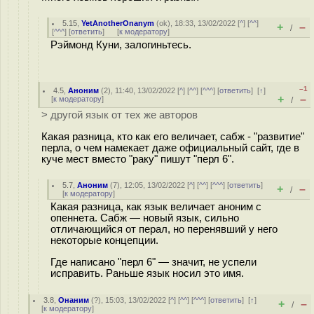
5.15
,
YetAnotherOnanym
(
ok
), 18:33, 13/02/2022 [
^
] [
^^
]
+
–
/
[
^^^
] [
ответить
]
[
к модератору
]
Рэймонд Куни, залогиньтесь.
–1
4.5
,
Аноним
(
2
), 11:40, 13/02/2022 [
^
] [
^^
] [
^^^
] [
ответить
]
[
↑
]
+
–
[
к модератору
]
/
> другой язык от тех же авторов
Какая разница, кто как его величает, сабж - "развитие"
перла, о чем намекает даже официальный сайт, где в
куче мест вместо "раку" пишут "перл 6".
5.7
,
Аноним
(
7
), 12:05, 13/02/2022 [
^
] [
^^
] [
^^^
] [
ответить
]
+
–
/
[
к модератору
]
Какая разница, как язык величает аноним с
опеннета. Сабж — новый язык, сильно
отличающийся от перал, но перенявший у него
некоторые концепции.
Где написано "перл 6" — значит, не успели
исправить. Раньше язык носил это имя.
3.8
,
Онаним
(
?
), 15:03, 13/02/2022 [
^
] [
^^
] [
^^^
] [
ответить
]
[
↑
]
+
–
/
[
к модератору
]