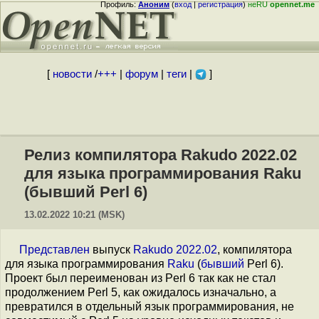
Профиль:
Аноним
(
вход
|
регистрация
)
неRU
opennet.me
[
новости
/
+++
|
форум
|
теги
|
]
Релиз компилятора Rakudo 2022.02
для языка программирования Raku
(бывший Perl 6)
13.02.2022 10:21 (MSK)
Представлен
выпуск
Rakudo 2022.02
, компилятора
для языка программирования
Raku
(
бывший
Perl 6).
Проект был переименован из Perl 6 так как не стал
продолжением Perl 5, как ожидалось изначально, а
превратился в отдельный язык программирования, не