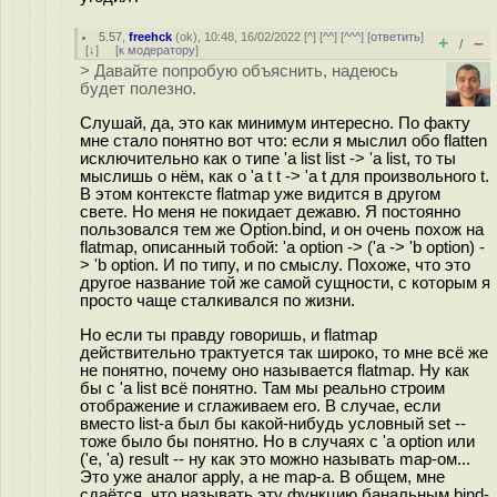
5.57
,
freehck
(
ok
), 10:48, 16/02/2022 [
^
] [
^^
] [
^^^
] [
ответить
]
+
–
/
[
↓
] [
к модератору
]
> Давайте попробую объяснить, надеюсь
будет полезно.
Слушай, да, это как минимум интересно. По факту
мне стало понятно вот что: если я мыслил обо flatten
исключительно как о типе 'a list list -> 'a list, то ты
мыслишь о нём, как о 'a t t -> 'a t для произвольного t.
В этом контексте flatmap уже видится в другом
свете. Но меня не покидает дежавю. Я постоянно
пользовался тем же Option.bind, и он очень похож на
flatmap, описанный тобой: 'a option -> ('a -> 'b option) -
> 'b option. И по типу, и по смыслу. Похоже, что это
другое название той же самой сущности, с которым я
просто чаще сталкивался по жизни.
Но если ты правду говоришь, и flatmap
действительно трактуется так широко, то мне всё же
не понятно, почему оно называется flatmap. Ну как
бы с 'a list всё понятно. Там мы реально строим
отображение и сглаживаем его. В случае, если
вместо list-а был бы какой-нибудь условный set --
тоже было бы понятно. Но в случаях с 'a option или
('e, 'a) result -- ну как это можно называть map-ом...
Это уже аналог apply, а не map-а. В общем, мне
сдаётся, что называть эту функцию банальным bind-