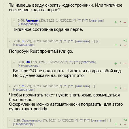
Ты имеешь ввиду скрипты-однострочники. Или типичное
состояние кода на перле?
3.46
,
Аноним
(
23
), 23:21, 14/02/2022 [
^
] [
^^
] [
^^^
] [
ответить
]
+
–
/
[
к модератору
]
Типичное состояние кода на перле.
+1
2.26
,
m
(
??
), 09:20, 14/02/2022 [
^
] [
^^
] [
^^^
] [
ответить
]
[
↓
] [
↑
]
+
–
[
к модератору
]
/
Попробуй Rust прочитай или go.
3.60
,
DD
(
??
), 17:48, 16/02/2022 [
^
] [
^^
] [
^^^
] [
ответить
]
+
–
/
[
к модератору
]
Вот про GO не надо гнать. Читается на ура любой код.
Но с дженериками да, попортят это.
2.27
,
m
(
??
), 09:23, 14/02/2022 [
^
] [
^^
] [
^^^
] [
ответить
]
[
↑
]
+
–
/
[
к модератору
]
Чтобы прочитать текст нужно знать язык, возмущаться
бесполезно.
Оформление можно автоматически поправить, для этого
существует perltidy.
+2
2.28
,
Самокатофил
(
?
), 10:24, 14/02/2022 [
^
] [
^^
] [
^^^
] [
ответить
]
[
↓
]
+
–
[
к модератору
]
/