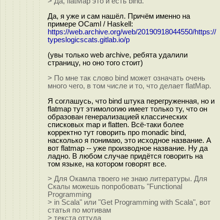
> Да, flatMap это и есть bind.
Да, я уже и сам нашёл. Причём именно на
примере OCaml / Haskell:
https://web.archive.org/web/20190918044550/https://
typeslogicscats.gitlab.io/p
(увы только web archive, ребята удалили
страницу, но оно того стоит)
> По мне так слово bind может означать очень
много чего, в том числе и то, что делает flatMap.
Я соглашусь, что bind штука перегруженная, но и
flatmap тут этимологию имеет только ту, что он
образован генерализацией классических
списковых map и flatten. Всё-таки более
корректно тут говорить про monadic bind,
насколько я понимаю, это исходное название. А
вот flatmap -- уже производное название. Ну да
ладно. В любом случае придётся говорить на
том языке, на котором говорят все.
> Для Окамла твоего не знаю литературы. Для
Скалы можешь попробовать "Functional
Programming
> in Scala" или "Get Programming with Scala", вот
статья по мотивам
> текста оттуда