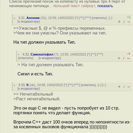
Список претензий похож на копипасту из нулевых про 4 перл от
начинающих питонщи...
большой текст свёрнут,
показать
+1
3.31
,
Аноним
(
31
), 12:59, 14/02/2022 [
^
] [
^^
] [
^^^
] [
ответить
]
[
↓
]
+
–
[
к модератору
]
/
>>Ужасные $, @ и % префиксы переменных.
>Чем же они ужасны? Они указывают на тип.
На тип должен указывать Тип.
–1
4.32
,
Самокатофил
(
?
), 13:05, 14/02/2022 [
^
] [
^^
] [
^^^
]
+
–
[
ответить
]
[
к модератору
]
/
> На тип должен указывать Тип.
Сигил и есть Тип.
3.33
,
fi
(
ok
), 14:58, 14/02/2022 [
^
] [
^^
] [
^^^
] [
ответить
]
[
↓
] [
↑
]
+
–
/
[
к модератору
]
>> Нечитабельный
>Раст нечитабельный.
Это он еще C не видел - пусть попробует из 10 стр.
портянки понять что делает функция.
Впрочем C++ даст 100 очков вперед по непонятности из-
за косвенных вызовов функционала ))))))))))))