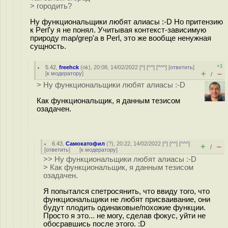
> городить?
Ну функциональщики любят алиасы :-D Но притензию
к Perl'y я не понял. Учитывая контекст-зависимую
природу map/grep'a в Perl, это же вообще ненужная
сущность.
+1
5.42
,
freehck
(
ok
), 20:08, 14/02/2022 [
^
] [
^^
] [
^^^
] [
ответить
]
+
–
[
к модератору
]
/
> Ну функциональщики любят алиасы :-D
Как функциональщик, я данным тезисом
озадачен.
6.43
,
Самокатофил
(
?
), 20:22, 14/02/2022 [
^
] [
^^
] [
^^^
]
+
–
/
[
ответить
]
[
к модератору
]
>> Ну функциональщики любят алиасы :-D
> Как функциональщик, я данным тезисом
озадачен.
Я попытался спетросянить, что ввиду того, что
функциональщики не любят присваивание, они
будут плодить одинаковые/похожие функции.
Просто я это... не могу, сделав фокус, уйти не
обосравшись после этого. :D