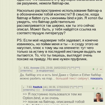
ом разумнее, нежели flatmap-ом.
Насколько распространено использование flatmap-а
в обозначенном тобой контексте? В смысле, когда
flatmap и flatten суть синонимы bind и join. Я хотел бы
увидеть, что flatmap действительно
рассматривается так широко, как ты это сейчас
описал. Может быть, у тебя найдётся ссылка на
соответствущую литературу?
PS: Если моё недоверие тебя задевает, я конечно
извиняюсь, но пойми меня и ты -- я сходу этого не
нагуглил, плюс к тому мы на опеннете: тут чего
только за истину в последней инстанции выдать ни
пытаются. То, что ты пишешь, выглядит очень
похоже на правду. Но мне нужен пруфлинк.
6.61
,
Аноним
(
23
), 23:00, 16/02/2022 [
^
] [
^^
] [
^^^
]
+
–
/
[
ответить
]
[
к модератору
]
Да, flatMap это и есть bind Даже с Option и Either flatMap
можно разбить на map...
большой текст свёрнут,
показать
7.63
,
freehck
(
ok
), 00:36, 17/02/2022 [
^
] [
^^
] [
^^^
]
+
–
/
[
ответить
]
[
↓
] [
к модератору
]
>> Я постоянно пользовался тем же
Option.bind, и он очень
>> похож на flatmap, описанный тобой