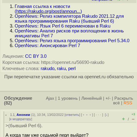
Главная ссылка к новости
(
https://rakudo.org/post/announ...
)
OpenNews: Релиз компилятора Rakudo 2021.12 для
языка программирования Raku (бывший Perl 6)
OpenNews: Язык Perl 6 переименован в Raku
OpenNews: Анализ рисков при воплощении в жизнь
инициативы Perl 7
OpenNews: Релиз языка программирования Perl 5.34.0
OpenNews: Анонсирован Perl 7
Лицензия:
CC BY 3.0
Короткая ссылка: https://opennet.ru/56690-rakudo
Ключевые слова:
rakudo
,
raku
,
perl
При перепечатке указание ссылки на opennet.ru обязательно
Обсуждение
Ajax
|
1 уровень
|
Линейный
|
+/-
|
Раскрыть
(82)
всё
|
RSS
+3
1.1
,
Аноним
(
1
), 10:34, 13/02/2022 [
ответить
] [
﹢﹢﹢
] [
· · ·
]
[
↓
]
+
–
[
к модератору
]
/
>(бывший Perl 6).
А когда там уже седьмой перл выйдет?