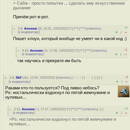
> Сабж - просто попытки ... сделать ему искусственное
дыхание
Причём рот-в-рот.
+7
3.9
,
Аноним
(
9
), 15:51, 13/02/2022 [
^
] [
^^
] [
^^^
] [
ответить
]
+
–
[
к модератору
]
/
Пишет клоун, который вообще не умеет ни в какой код :)
–1
4.10
,
Аноним
(
2
), 17:06, 13/02/2022 [
^
] [
^^
] [
^^^
] [
ответить
]
+
–
[
к модератору
]
/
так научись и прекрати им быть
–1
1.6
,
Skif
(
ok
), 12:04, 13/02/2022 [
ответить
] [
﹢﹢﹢
] [
· · ·
]
[
↓
] [
↑
]
+
–
[
к модератору
]
/
Раками кто-то пользуется? Под пивко небось?
Ps: ностальгически вздохнул по пятой жемчужине и
нулевых...
+1
2.12
,
Аноним
(
-
), 17:37, 13/02/2022 [
^
] [
^^
] [
^^^
] [
ответить
]
[
↓
]
+
–
[
к модератору
]
/
>Ps: ностальгически вздохнул по пятой жемчужине и
нулевых...