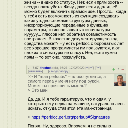
жизни -- видно по статусу. Нет, если прям охота --
всегда пожалуйста. Фичу даже если удалят, её
можно будет включить прагмой use. Просто... когда
у тебя есть возможность из функции создавать
какие угодно сложные структуры данных,
инкорпорирующие переданные в функцию
параметры, то использовать эти сигнатуры
нууууу... плюсов нет, обратная совместимость
пострадает. В качестве документирующего код
средства может? Ну есть perldoc с бородатых лет,
все хорошие программисты им пользуются, а от
плохих и сигнатуры не спасут. Нет, если нужно
прям -- то вот оно, пожалуйста.
7.67
,
freehck
(
ok
), 16:21, 17/02/2022 [
^
] [
^^
] [
^^^
]
+
–
/
[
ответить
]
[
к модератору
]
>> И "man perlsubs" -- плохо гуглится, а
самого перла у меня нету под рукой.
Может ты прояснишь мысль?
> Это ман.
Да, да. И я тебе гарантирую, что людям, у
которых нету перла на машине, натурально лень
искать, откуда ставится эта ман-страница.
>
https://perldoc.perl.org/perlsub#Signatures
Понял. Ну, здорово. Впрочем, я не сильно