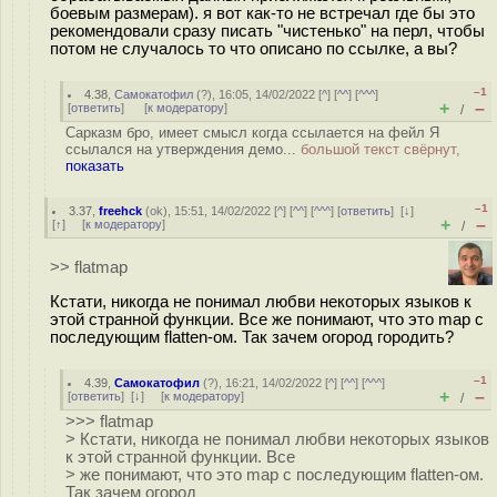
боевым размерам). я вот как-то не встречал где бы это
рекомендовали сразу писать "чистенько" на перл, чтобы
потом не случалось то что описано по ссылке, а вы?
–1
4.38
,
Самокатофил
(
?
), 16:05, 14/02/2022 [
^
] [
^^
] [
^^^
]
+
–
[
ответить
]
[
к модератору
]
/
Сарказм бро, имеет смысл когда ссылается на фейл Я
ссылался на утверждения демо...
большой текст свёрнут,
показать
–1
3.37
,
freehck
(
ok
), 15:51, 14/02/2022 [
^
] [
^^
] [
^^^
] [
ответить
]
[
↓
]
+
–
[
↑
] [
к модератору
]
/
>> flatmap
Кстати, никогда не понимал любви некоторых языков к
этой странной функции. Все же понимают, что это map с
последующим flatten-ом. Так зачем огород городить?
–1
4.39
,
Самокатофил
(
?
), 16:21, 14/02/2022 [
^
] [
^^
] [
^^^
]
+
–
[
ответить
]
[
↓
] [
к модератору
]
/
>>> flatmap
> Кстати, никогда не понимал любви некоторых языков
к этой странной функции. Все
> же понимают, что это map с последующим flatten-ом.
Так зачем огород