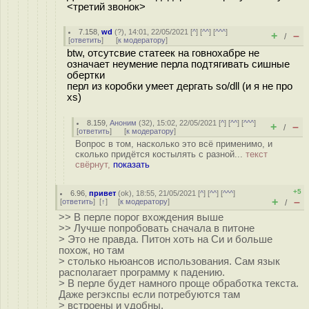
<третий звонок>
7.158
,
wd
(
?
), 14:01, 22/05/2021 [
^
] [
^^
] [
^^^
]
+
–
/
[
ответить
]
[
к модератору
]
btw, отсутсвие статеек на говнохабре не
означает неумение перла подтягивать сишные
обертки
перл из коробки умеет дергать so/dll (и я не про
xs)
8.159
,
Аноним
(
32
), 15:02, 22/05/2021 [
^
] [
^^
] [
^^^
]
+
–
/
[
ответить
]
[
к модератору
]
Вопрос в том, насколько это всё применимо, и
сколько придётся костылять с разной...
текст
свёрнут,
показать
+5
6.96
,
привет
(
ok
), 18:55, 21/05/2021 [
^
] [
^^
] [
^^^
]
+
–
[
ответить
]
[
↑
] [
к модератору
]
/
>> В перле порог вхождения выше
>> Лучше попробовать сначала в питоне
> Это не правда. Питон хоть на Си и больше
похож, но там
> столько ньюансов использования. Сам язык
располагает программу к падению.
> В перле будет намного проще обработка текста.
Даже регэкспы если потребуются там
> встроены и удобны.