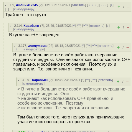
1.9
,
Аноним12345
(
?
), 13:13, 21/05/2021 [
ответить
] [
﹢﹢﹢
] [
· · ·
]
[
↓
]
+
–
/
[
↑
] [
к модератору
]
Трай-кеч - это круто
2.114
,
Карабьян
(
?
), 23:46, 21/05/2021 [
^
] [
^^
] [
^^^
] [
ответить
]
[
↓
]
+
–
/
[
к модератору
]
В гугле на c++ запрещен
3.177
,
anonymous
(
??
), 08:18, 23/05/2021 [
^
] [
^^
] [
^^^
] [
ответить
]
+
–
/
[
↓
] [
к модератору
]
В гугле в большинстве своём работают вчерашние
студенты и индусы. Они не знают как использовать С++
правильно, и особенно исключения. Поэтому их и
запретили. Т.е. запретили от незнания.
4.180
,
Карабьян
(
?
), 16:33, 23/05/2021 [
^
] [
^^
] [
^^^
] [
ответить
]
+
–
/
[
к модератору
]
> В гугле в большинстве своём работают вчерашние
студенты и индусы. Они
> не знают как использовать С++ правильно, и
особенно исключения. Поэтому
> их и запретили. Т.е. запретили от незнания.
Там был список того, чего нельзя для принимающих
участие в их опенсорсных проектах