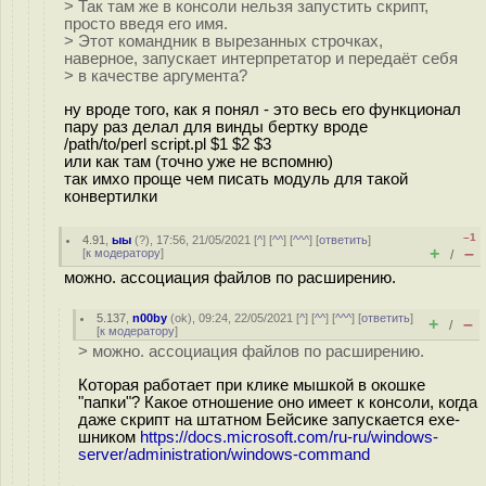
> Так там же в консоли нельзя запустить скрипт,
просто введя его имя.
> Этот командник в вырезанных строчках,
наверное, запускает интерпретатор и передаёт себя
> в качестве аргумента?
ну вроде того, как я понял - это весь его функционал
пару раз делал для винды бертку вроде
/path/to/perl script.pl $1 $2 $3
или как там (точно уже не вспомню)
так имхо проще чем писать модуль для такой
конвертилки
–1
4.91
,
ыы
(
?
), 17:56, 21/05/2021 [
^
] [
^^
] [
^^^
] [
ответить
]
+
–
[
к модератору
]
/
можно. ассоциация файлов по расширению.
5.137
,
n00by
(
ok
), 09:24, 22/05/2021 [
^
] [
^^
] [
^^^
] [
ответить
]
+
–
/
[
к модератору
]
> можно. ассоциация файлов по расширению.
Которая работает при клике мышкой в окошке
"папки"? Какое отношение оно имеет к консоли, когда
даже скрипт на штатном Бейсике запускается exe-
шником
https://docs.microsoft.com/ru-ru/windows-
server/administration/windows-command