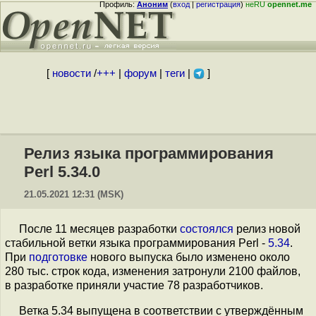
Профиль:
Аноним
(
вход
|
регистрация
)
неRU
opennet.me
[
новости
/
+++
|
форум
|
теги
|
]
Релиз языка программирования
Perl 5.34.0
21.05.2021 12:31 (MSK)
После 11 месяцев разработки
состоялся
релиз новой
стабильной ветки языка программирования Perl -
5.34
.
При
подготовке
нового выпуска было изменено около
280 тыс. строк кода, изменения затронули 2100 файлов,
в разработке приняли участие 78 разработчиков.
Ветка 5.34 выпущена в соответствии с утверждённым