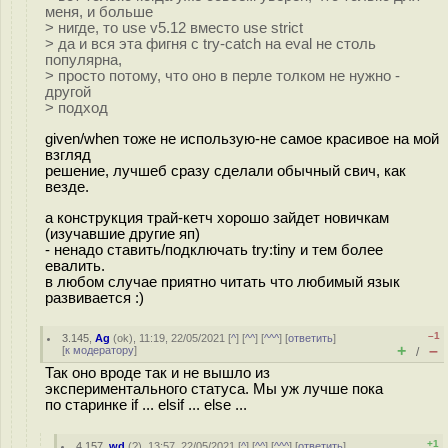
меня, и больше
> нигде, то use v5.12 вместо use strict
> да и вся эта фигня с try-catch на eval не столь
популярна,
> просто потому, что оно в перле толком не нужно -
другой
> подход
given/when тоже не использую-не самое красивое на мой
взгляд
решение, лучшеб сразу сделали обычный свич, как
везде.
а конструкция трай-кетч хорошо зайдет новичкам
(изучавшие другие яп)
- ненадо ставить/подключать try:tiny и тем более
евалить.
в любом случае приятно читать что любимый язык
развивается :)
–1
3.145
,
Ag
(
ok
), 11:19, 22/05/2021 [
^
] [
^^
] [
^^^
] [
ответить
]
+
–
[
к модератору
]
/
Так оно вроде так и не вышло из
экспериментального статуса. Мы уж лучше пока
по старинке if ... elsif ... else ...
+1
4.157
,
wd
(
?
), 13:57, 22/05/2021 [
^
] [
^^
] [
^^^
] [
ответить
]