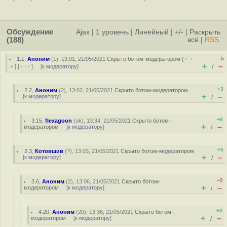
Обсуждение
Ajax
|
1 уровень
|
Линейный
|
+/-
|
Раскрыть
(188)
всё
|
RSS
1.1
,
Аноним
(
1
), 13:01, 21/05/2021
Скрыто ботом-модератором
[
﹢﹢
–5
+
–
﹢
] [
· · ·
] [
к модератору
]
/
+3
2.2
,
Аноним
(
2
), 13:02, 21/05/2021
Скрыто ботом-модератором
+
–
[
к модератору
]
/
+6
3.15
,
flexagoon
(
ok
), 13:34, 21/05/2021
Скрыто ботом-
+
–
модератором
[
к модератору
]
/
+5
2.3
,
Котовшив
(
?
), 13:03, 21/05/2021
Скрыто ботом-модератором
+
–
[
к модератору
]
/
–9
3.6
,
Аноним
(
2
), 13:06, 21/05/2021
Скрыто ботом-
+
–
модератором
[
к модератору
]
/
+3
4.20
,
Аноним
(
20
), 13:36, 21/05/2021
Скрыто ботом-
+
–
модератором
[
к модератору
]
/