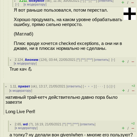
3.211
,
lockywolf
(
ok
), 11:30, 30/05/2021 [
^
] [
^^
] [
^^^
] [
ответить
]
+
–
/
[
↑
] [
к модератору
]
Я вот раньше пользовался, потом перестал.
Хорошо продумать, на каком уровне обрабатывать
ошибку, прямо сильно непросто.
(Матлаб)
Плюс вроде хочется checked exceptions, а они ни в
джаве, ни в плюсах нормально не сделаны.
2.124
,
Аноним
(
124
), 03:44, 22/05/2021 [
^
] [
^^
] [
^^^
] [
ответить
]
[
↑
]
+
–
/
[
к модератору
]
True кач 💪
+2
1.11
,
привет
(
ok
), 13:17, 21/05/2021 [
ответить
] [
﹢﹢﹢
] [
· · ·
]
[
↓
] [
↑
]
+
–
[
к модератору
]
/
нативный трай-кетч действительно давно пора было
завезти
Long Live Perl!
+2
2.65
,
wd
(
?
), 16:19, 21/05/2021 [
^
] [
^^
] [
^^^
] [
ответить
]
+
–
[
к модератору
]
/
а толку? ну делали вон given/when - многие его пользуют?