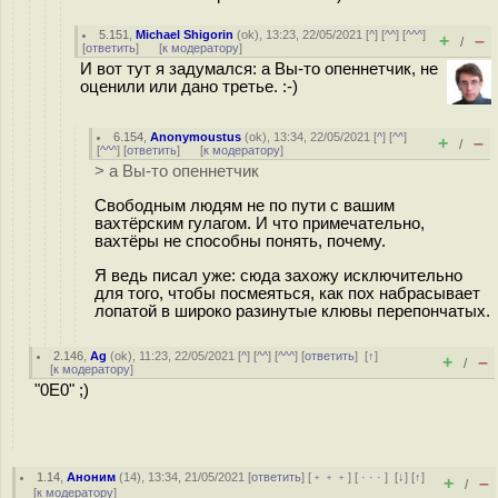
5.151
,
Michael Shigorin
(
ok
), 13:23, 22/05/2021 [
^
] [
^^
] [
^^^
]
+
–
/
[
ответить
]
[
к модератору
]
И вот тут я задумался: а Вы-то опеннетчик, не
оценили или дано третье. :-)
6.154
,
Anonymoustus
(
ok
), 13:34, 22/05/2021 [
^
] [
^^
]
+
–
/
[
^^^
] [
ответить
]
[
к модератору
]
> а Вы-то опеннетчик
Свободным людям не по пути с вашим
вахтёрским гулагом. И что примечательно,
вахтёры не способны понять, почему.
Я ведь писал уже: сюда захожу исключительно
для того, чтобы посмеяться, как пох набрасывает
лопатой в широко разинутые клювы перепончатых.
2.146
,
Ag
(
ok
), 11:23, 22/05/2021 [
^
] [
^^
] [
^^^
] [
ответить
]
[
↑
]
+
–
/
[
к модератору
]
"0E0" ;)
1.14
,
Аноним
(
14
), 13:34, 21/05/2021 [
ответить
] [
﹢﹢﹢
] [
· · ·
]
[
↓
] [
↑
]
+
–
/
[
к модератору
]