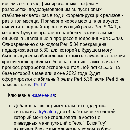
восемь лет назад фиксированным графиком
разработки, подразумевающим выпуск новых
стабильных веток раз в год и корректирующих релизов -
раз в три месяца. Примерно через месяц планируется
выпустить первый корректирующий релиз Perl 5.34.1, в
котором будут исправлены наиболее значительные
ошибки, выявленные в процессе внедрения Perl 5.34.0.
Одновременно с выходом Perl 5.34 прекращена
поддержка ветки 5.30, для которой в будущем могут
быть выпущены обновления только в случае выявления
критических проблем с безопасностью. Также начался
процесс разработки экспериментальной ветки 5.35, на
базе которой в мае или июне 2022 года будет
сформирован стабильный релиз Perl 5.36, если Perl 5 не
заменит ветка
Perl 7
.
Ключевые
изменения
:
Добавлена экспериментальная поддержка
синтаксиса
try/catch
для обработки исключений,
который можно использовать вместо не
очевидных манипуляций с "eval". Блок "try"
включает блок с выполняемым кодом, а блок