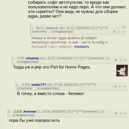
собирать софт автотулсом, то вроде как
пользователям и не надо перл. А что они делают,
эти скрипты? Они ведь не нужны для сборки
ядра, разве нет?
+1
8.171
,
макпыф
(
ok
), 20:12, 22/05/2021 [
^
] [
^^
] [
^^^
]
+
–
[
ответить
]
[
к модератору
]
/
поищи в исхах ядра файлы pl найдет
несколько десятков, и они - часть kconfig и ...
большой текст свёрнут,
показать
3.70
,
rshadow
(
ok
), 16:37, 21/05/2021 [
^
] [
^^
] [
^^^
] [
ответить
]
[
↑
]
+
–
/
[
к модератору
]
Тогда уж и php это Perl for Home Pages.
4.133
,
marko777
(
ok
), 07:46, 22/05/2021 [
^
] [
^^
] [
^^^
]
+
–
/
[
ответить
]
[
к модератору
]
В точку, а вместо слона - бегемот
2.210
,
Аноним
(
-
), 19:09, 26/05/2021 [
^
] [
^^
] [
^^^
] [
ответить
]
[
↑
]
+
–
/
[
к модератору
]
пора бы уже повзрослеть