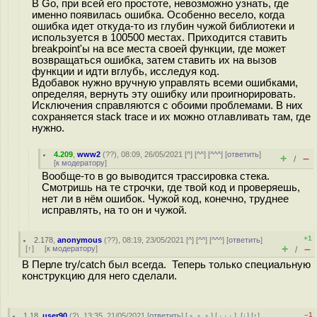
В Go, при всей его простоте, невозможно узнать, где
именно появилась ошибка. Особенно весело, когда
ошибка идет откуда-то из глубин чужой библиотеки и
используется в 100500 местах. Приходится ставить
breakpoint'ы на все места своей функции, где может
возвращаться ошибка, затем ставить их на вызов
функции и идти вглубь, исследуя код.
Вдобавок нужно вручную управлять всеми ошибками,
определяя, вернуть эту ошибку или проигнорировать.
Исключения справляются с обоими проблемами. В них
сохраняется stack trace и их можно отлавливать там, где
нужно.
4.209
,
www2
(
??
), 08:09, 26/05/2021 [
^
] [
^^
] [
^^^
] [
ответить
]
+
–
/
[
к модератору
]
Вообще-то в go выводится трассировка стека.
Смотришь на те строчки, где твой код и проверяешь,
нет ли в нём ошибок. Чужой код, конечно, труднее
исправлять, на то он и чужой.
+1
2.178
,
anonymous
(
??
), 08:19, 23/05/2021 [
^
] [
^^
] [
^^^
] [
ответить
]
+
–
[
↑
] [
к модератору
]
/
В Перле try/catch был всегда. Теперь только специальную
конструкцию для него сделали.
–1
1.18
,
user90
(
?
), 13:35, 21/05/2021 [
ответить
] [
﹢﹢﹢
] [
· · ·
]
[
↓
] [
↑
]