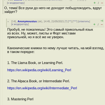
+
–
[
к модератору
]
/
О, тема! Все руки до него не доходят побыдлокодить, вдруг
зайдет?
+6
2.41
,
Anonymoustus
(
ok
), 14:45, 21/05/2021 [
^
] [
^^
] [
^^^
] [
ответить
]
+
–
[
к модератору
]
/
Пробуй, не пожалеешь! Это самый прикольный язык
из всех. Ну, может, лиспы и Форт местами
прикольней, но я всё же не уверен.
Канонические книжки по нему лучше читать, на мой взгляд,
в таком порядке:
1. The Llama Book, or Learning Perl.
https://en.wikipedia.org/wiki/Learning_Perl
2. The Alpaca Book, or Intermediate Perl.
https://en.wikipedia.org/wiki/Intermediate_Perl
3. Mastering Perl