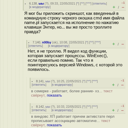
–1
6.138
,
ыы
(
?
), 09:33, 22/05/2021 [
^
] [
^^
] [
^^^
] [
ответить
]
+
–
[
к модератору
]
/
Я мог бы приложить скриншот, как введенный в
командную строку черного окошка cmd имя файла
name.pl запускается на исполнение по нажатию
клавиши Энтер, но... вы же просто троллите
правда?
7.140
,
n00by
(
ok
), 10:08, 22/05/2021 [
^
] [
^^
] [
^^^
]
+
–
/
[
ответить
]
[
к модератору
]
Нет, я не троллю. Я видел код функции,
которая запускает процессы. WinExec(),
если правильно помню. Так что я
поинтересуюсь версией Windows, с которой это
появилось.
–1
8.141
,
ыы
(
?
), 10:25, 22/05/2021 [
^
] [
^^
] [
^^^
]
+
–
[
ответить
]
[
к модератору
]
/
в семерке - работает, более ранние- хз...
текст
свёрнут,
показать
–1
8.142
,
ыы
(
?
), 10:33, 22/05/2021 [
^
] [
^^
] [
^^^
]
+
–
[
ответить
]
[
к модератору
]
/
в виндовс ХП работает причем активстате перл
прописывает ассоциацию автоматиче...
текст
свёрнут,
показать