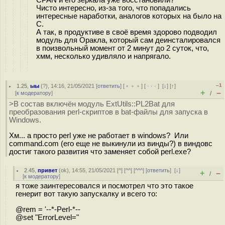
CPAN и его зеркала уже восстановили?
Чисто интересно, из-за того, что попадались
интересные наработки, аналогов которых на было на
С.
А так, в продуктиве в своё время здорово подводил
модуль для Оракла, который сам деинсталировался
в поизвольный момент от 2 минут до 2 суток, что,
хмм, несколько удивляло и напрягало.
–1
1.25
,
ыы
(
?
), 14:16, 21/05/2021 [
ответить
] [
﹢﹢﹢
] [
· · ·
]
[
↓
] [
↑
]
+
–
[
к модератору
]
/
>В состав включён модуль ExtUtils::PL2Bat для
преобразования perl-скриптов в bat-файлы для запуска в
Windows.
Хм... а просто perl уже не работает в windows? Или
command.com (его еще не выкинули из винды?) в виндовс
достиг такого развития что заменяет собой perl.exe?
2.45
,
привет
(
ok
), 14:55, 21/05/2021 [
^
] [
^^
] [
^^^
] [
ответить
]
[
↓
]
+
–
/
[
к модератору
]
я тоже заинтересовался и посмотрел что это такое
генерит вот такую запускалку и всего то:
@rem = '--*-Perl-*--
@set "ErrorLevel="