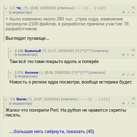
+1
1.7
,
Че_
(
?
), 13:06, 21/05/2021 [
ответить
] [
﹢﹢﹢
] [
· · ·
]
[
↓
] [
↑
]
+
–
[
к модератору
]
/
> было изменено около 280 тыс. строк кода, изменения
затронули 2100 файлов, в разработке приняли участие 78
разработчиков.
Выглядит пугающе...
+2
2.148
,
Бывалый
(
?
), 12:17, 22/05/2021 [
^
] [
^^
] [
^^^
] [
ответить
]
+
–
[
к модератору
]
/
Там всё тестами покрыто вдоль и поперёк
2.174
,
Аноним
(
-
), 05:59, 23/05/2021 [
^
] [
^^
] [
^^^
] [
ответить
]
+
–
/
[
к модератору
]
Новость о релизе ядра посмотри, вообще истерика будет.
+3
1.8
,
Васян
(
?
), 13:07, 21/05/2021 [
ответить
] [
﹢﹢﹢
] [
· · ·
]
[
↓
] [
↑
]
+
–
[
к модератору
]
/
Жалко что похерили Perl. На python не нравится скрипты
писать.
....большая нить свёрнута, показать (45)