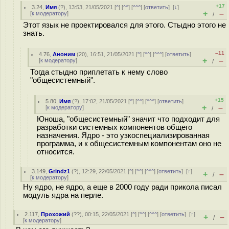
+17
3.24
,
Имя
(
?
), 13:53, 21/05/2021 [
^
] [
^^
] [
^^^
] [
ответить
]
[
↓
]
+
–
[
к модератору
]
/
Этот язык не проектировался для этого. Стыдно этого не
знать.
–11
4.76
,
Аноним
(
20
), 16:51, 21/05/2021 [
^
] [
^^
] [
^^^
] [
ответить
]
+
–
[
к модератору
]
/
Тогда стыдно приплетать к нему слово
"общесистемный".
+15
5.80
,
Имя
(
?
), 17:02, 21/05/2021 [
^
] [
^^
] [
^^^
] [
ответить
]
+
–
[
к модератору
]
/
Юноша, "общесистемный" значит что подходит для
разработки системных компонентов общего
назначения. Ядро - это узкоспециализированная
программа, и к общесистемным компонентам оно не
относится.
3.149
,
Grindz1
(
?
), 12:29, 22/05/2021 [
^
] [
^^
] [
^^^
] [
ответить
]
[
↑
]
+
–
/
[
к модератору
]
Ну ядро, не ядро, а еще в 2000 году ради прикола писал
модуль ядра на перле.
2.117
,
Прохожий
(
??
), 00:15, 22/05/2021 [
^
] [
^^
] [
^^^
] [
ответить
]
[
↑
]
+
–
/
[
к модератору
]