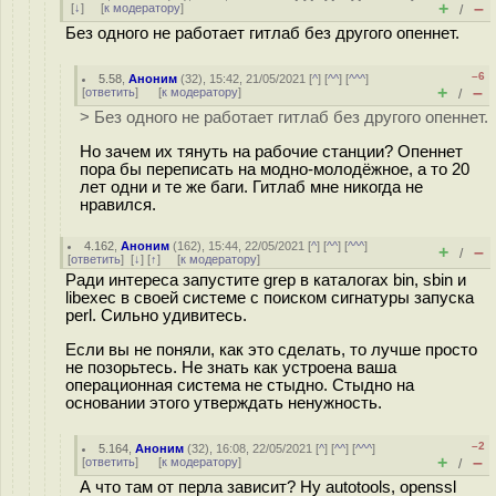
+
–
[
↓
] [
к модератору
]
/
Без одного не работает гитлаб без другого опеннет.
–6
5.58
,
Аноним
(
32
), 15:42, 21/05/2021 [
^
] [
^^
] [
^^^
]
+
–
[
ответить
]
[
к модератору
]
/
> Без одного не работает гитлаб без другого опеннет.
Но зачем их тянуть на рабочие станции? Опеннет
пора бы переписать на модно-молодёжное, а то 20
лет одни и те же баги. Гитлаб мне никогда не
нравился.
4.162
,
Аноним
(
162
), 15:44, 22/05/2021 [
^
] [
^^
] [
^^^
]
+
–
/
[
ответить
]
[
↓
] [
↑
] [
к модератору
]
Ради интереса запустите grep в каталогах bin, sbin и
libexec в своей системе с поиском сигнатуры запуска
perl. Сильно удивитесь.
Если вы не поняли, как это сделать, то лучше просто
не позорьтесь. Не знать как устроена ваша
операционная система не стыдно. Стыдно на
основании этого утверждать ненужность.
–2
5.164
,
Аноним
(
32
), 16:08, 22/05/2021 [
^
] [
^^
] [
^^^
]
+
–
[
ответить
]
[
к модератору
]
/
А что там от перла зависит? Ну autotools, openssl