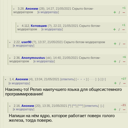
+1
3.28
,
Аноним
(
28
), 14:27, 21/05/2021
Скрыто ботом-
+
–
модератором
[
к модератору
]
/
+1
4.112
,
Котовшив
(
?
), 22:22, 21/05/2021
Скрыто ботом-
+
–
модератором
[
к модератору
]
/
2.22
,
user90
(
?
), 13:37, 21/05/2021
Скрыто ботом-модератором
+
–
/
[
к модератору
]
+6
2.36
,
Anonymoustus
(
ok
), 14:40, 21/05/2021
Скрыто ботом-
+
–
модератором
[
к модератору
]
/
+27
1.4
,
Аноним
(
4
), 13:04, 21/05/2021 [
ответить
] [
﹢﹢﹢
] [
· · ·
]
[
↓
] [
↑
]
+
–
[
к модератору
]
/
Наконец-то! Релиз наилучшего языка для общесистемного
программирования!
–21
2.16
,
Аноним
(
20
), 13:35, 21/05/2021 [
^
] [
^^
] [
^^^
] [
ответить
]
[
↓
]
+
–
[
к модератору
]
/
Напиши на нём ядро, которое работает поверх голого
железа, тогда поверю.