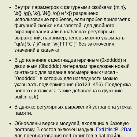
Внутри параметров с фигурными скобками {m,n},
\b{}, \g{}, \k{}, \N{}, \o{} и \x{} разрешено
использование пробелов, если пробел прилегает к
фигурной скобке или запятой, для двойного
экранирования или в шаблонах регулярных
выражений, например, теперь можно указывать
"qr/a{ 5, 7 }/" или "\x{ FFFC }" без заключения
значений в кавычки.
В дополнение к шестнадцатеричным (0xddddd) и
двоичным (0bddddd) литералам предложен новый
синтаксис для задания восьмеричных чисел -
"0oddddd", в которых для наглядности можно
указывать подчёркивания (0o123_456). Поддержка
нового синтаксиса также добавлена в функцию
builtin oct().
В движке регулярных выражений устранена утечка
памяти.
Обновлены версии модулей, входящих в базовую
поставку. В состав включён модуль
ExtUtils::PL2Bat
для преобразования perl-скриптов в bat-файлы