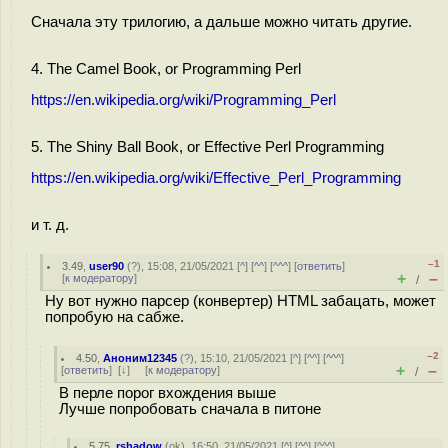
Сначала эту трилогию, а дальше можно читать другие.
4. The Camel Book, or Programming Perl
https://en.wikipedia.org/wiki/Programming_Perl
5. The Shiny Ball Book, or Effective Perl Programming
https://en.wikipedia.org/wiki/Effective_Perl_Programming
и т. д.
–1
3.49
,
user90
(
?
), 15:08, 21/05/2021 [
^
] [
^^
] [
^^^
] [
ответить
]
+
–
[
к модератору
]
/
Ну вот нужно парсер (конвертер) HTML забацать, может
попробую на сабже.
–2
4.50
,
Аноним12345
(
?
), 15:10, 21/05/2021 [
^
] [
^^
] [
^^^
]
+
–
[
ответить
]
[
↓
] [
к модератору
]
/
В перле порог вхождения выше
Лучше попробовать сначала в питоне
5.75
,
rshadow
(
ok
), 16:50, 21/05/2021 [
^
] [
^^
] [
^^^
]