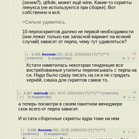
(зачем?), qt/kde, может ещё wine. Какие-то скрипты
линукса (не используются при сборке). Вот
собственно и всё.
>Сильно удивитесь.
10 перлоскриптов далеко не первой необходимости
(они лежат только как запасной вариант на всякий
случай) зависят от перла, чему тут удивляться?
–1
6.165
,
Аноним
(
32
), 16:11, 22/05/2021 [
^
] [
^^
] [
^^^
]
+
–
[
ответить
]
[
к модератору
]
/
Кстати наметилась некоторая тенденция все
востребованные утилиты переписывать с перла на
си. Надо было сразу писать на си и не страдать
хернёй, сишка для скриптов самое то.
+1
4.167
,
макпыф
(
ok
), 19:47, 22/05/2021 [
^
] [
^^
] [
^^^
] [
ответить
]
+
–
[
↑
] [
к модератору
]
/
а теперь посмотри в своем пакетном менеджере
скок всего от перла зависит.
И кстати сборочные скрипты ядра тоже на нем
5.168
,
Аноним
(
32
), 19:55, 22/05/2021 [
^
] [
^^
] [
^^^
]
+
–
/
[
ответить
]
[
к модератору
]