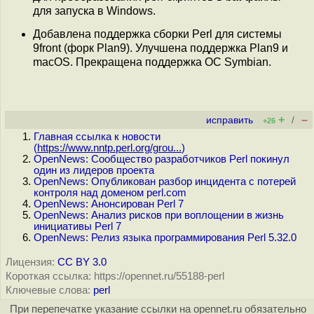
для запуска в Windows.
Добавлена поддержка сборки Perl для системы
9front (форк Plan9). Улучшена поддержка Plan9 и
macOS. Прекращена поддержка ОС Symbian.
+
–
исправить
/
+26
Главная ссылка к новости
(
https://www.nntp.perl.org/grou...
)
OpenNews: Сообщество разработчиков Perl покинул
один из лидеров проекта
OpenNews: Опубликован разбор инцидента с потерей
контроля над доменом perl.com
OpenNews: Анонсирован Perl 7
OpenNews: Анализ рисков при воплощении в жизнь
инициативы Perl 7
OpenNews: Релиз языка программирования Perl 5.32.0
Лицензия:
CC BY 3.0
Короткая ссылка: https://opennet.ru/55188-perl
Ключевые слова:
perl
При перепечатке указание ссылки на opennet.ru обязательно