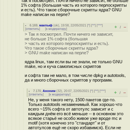
Так я посмотрел. Почти ничего не зависит, не больше
1% софта (большая часть из которого перлоскрипты
и есть). Что такое сборочные скрипты ядра? GNU
make написан на перле?
6.169
,
макпыф
(
ok
), 19:58, 22/05/2021 [
^
] [
^^
] [
^^^
]
+
–
/
[
ответить
]
[
к модератору
]
> Так я посмотрел. Почти ничего не зависит,
не больше 1% софта (большая
> часть из которого перлоскрипты и есть).
Что такое сборочные скрипты ядра?
> GNU make написан на перле?
ядра linux, там если вы не знали, не только GNU
make, но и куча самописных скриптов
и софта там не мало, в том числе dpkg и autotools,
да и много сборочных скриптов у программ.
7.170
,
Аноним
(
32
), 20:07, 22/05/2021 [
^
] [
^^
] [
^^^
]
+
–
/
[
ответить
]
[
к модератору
]
Не, у меня такого нету, 1500 пакетов где-то.
Только autotools незаменимый. Как хорошо что
всего ~15% софта от автотулс зависит и с
каждым днём его всё меньше -- в основном это
всякое старьё не особо живое уже вроде mc и
motif (хотя конечно это "стандарт" и от
автотулсов ещё не скоро избавимся). Если не