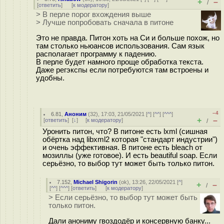
+
–
/
[
ответить
]
[
к модератору
]
> В перле порог вхождения выше
> Лучше попробовать сначала в питоне
Это не правда. Питон хоть на Си и больше похож, но
там столько ньюансов использования. Сам язык
располагает программу к падению.
В перле будет намного проще обработка текста.
Даже регэкспы если потребуются там встроены и
удобны.
–4
6.81
,
Аноним
(
32
), 17:03, 21/05/2021 [
^
] [
^^
] [
^^^
]
+
–
[
ответить
]
[
↓
] [
к модератору
]
/
Уронить питон, что? В питоне есть lxml (сишная
обёртка над libxml2 которая "стандарт индустрии")
и очень эффективная. В питоне есть bleach от
мозиллы (уже готовое). И есть beautiful soap. Если
серьёзно, то выбор тут может быть только питон.
7.152
,
Michael Shigorin
(
ok
), 13:26, 22/05/2021 [
^
]
+
–
/
[
^^
] [
^^^
] [
ответить
]
[
к модератору
]
> Если серьёзно, то выбор тут может быть
только питон.
Дали анониму гвоздодёр и консервную банку...