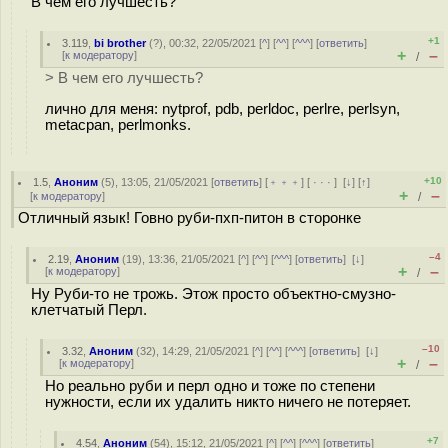
В чем его лучшесть?
+1
3.119
,
bi brother
(
?
), 00:32, 22/05/2021 [
^
] [
^^
] [
^^^
] [
ответить
]
+
–
[
к модератору
]
/
> В чем его лучшесть?
лично для меня: nytprof, pdb, perldoc, perlre, perlsyn,
metacpan, perlmonks.
+10
1.5
,
Аноним
(
5
), 13:05, 21/05/2021 [
ответить
] [
﹢﹢﹢
] [
· · ·
]
[
↓
] [
↑
]
+
–
[
к модератору
]
/
Отличный язык! Говно руби-пхп-питон в сторонке
–4
2.19
,
Аноним
(
19
), 13:36, 21/05/2021 [
^
] [
^^
] [
^^^
] [
ответить
]
[
↓
]
+
–
[
к модератору
]
/
Ну Руби-то не трожь. Этож просто объектно-смузно-
клетчатый Перл.
–10
3.32
,
Аноним
(
32
), 14:29, 21/05/2021 [
^
] [
^^
] [
^^^
] [
ответить
]
[
↓
]
+
–
[
к модератору
]
/
Но реально руби и перл одно и тоже по степени
нужности, если их удалить никто ничего не потеряет.
+7
4.54
,
Аноним
(
54
), 15:12, 21/05/2021 [
^
] [
^^
] [
^^^
] [
ответить
]