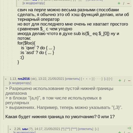
+
–
[
к модератору
]
/
свич на перле можно весьма разными способами
сделать, я обычно это об хэш функций делаю, или об
тернарный оператор
но вот для последнего мне очень не хватает простого
сравнения $_ с чем угодно
иногда делаю чтото в духе sub is{$_ eq $_[0]} ну и
потом:
for($foo){
is 'qwe' ? do { ... }
:is 'asd' ? do { ... }
:()
}
1.13
,
rvs2016
(
ok
), 13:22, 21/05/2021 [
ответить
] [
﹢﹢﹢
] [
· · ·
]
[
↓
] [
↑
]
+
–
/
[
к модератору
]
> Разрешено использование пустой нижней границы
диапазона
> в блоках "{a,n}", в том числе используемых в
регулярных
> выражениях. Например, теперь можно указывать "{,3}".
Какая будет нижняя граница по умолчанию? 0 или 1?
+3
2.26
,
ыы
(
?
), 14:17, 21/05/2021 [
^
] [
^^
] [
^^^
] [
ответить
]
[
↓
]
+
–
[
к модератору
]