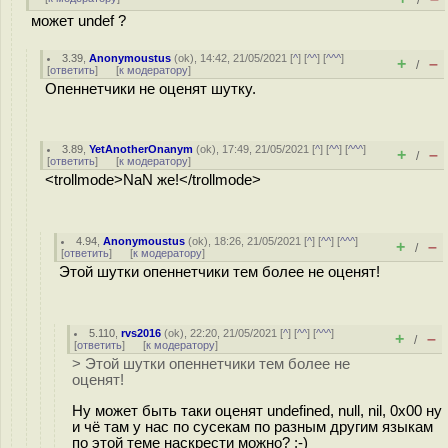
/
может undef ?
3.39
,
Anonymoustus
(
ok
), 14:42, 21/05/2021 [
^
] [
^^
] [
^^^
]
+
–
/
[
ответить
]
[
к модератору
]
Опеннетчики не оценят шутку.
3.89
,
YetAnotherOnanym
(
ok
), 17:49, 21/05/2021 [
^
] [
^^
] [
^^^
]
+
–
/
[
ответить
]
[
к модератору
]
<trollmode>NaN же!</trollmode>
4.94
,
Anonymoustus
(
ok
), 18:26, 21/05/2021 [
^
] [
^^
] [
^^^
]
+
–
/
[
ответить
]
[
к модератору
]
Этой шутки опеннетчики тем более не оценят!
5.110
,
rvs2016
(
ok
), 22:20, 21/05/2021 [
^
] [
^^
] [
^^^
]
+
–
/
[
ответить
]
[
к модератору
]
> Этой шутки опеннетчики тем более не
оценят!
Ну может быть таки оценят undefined, null, nil, 0x00 ну
и чё там у нас по сусекам по разным другим языкам
по этой теме наскрести можно? :-)