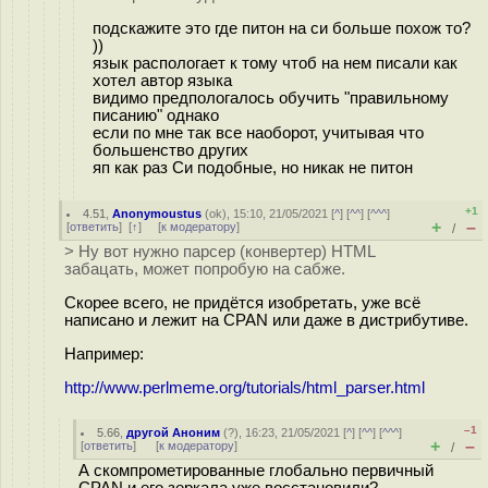
подскажите это где питон на си больше похож то?
))
язык распологает к тому чтоб на нем писали как
хотел автор языка
видимо предпологалось обучить "правильному
писанию" однако
если по мне так все наоборот, учитывая что
большенство других
яп как раз Си подобные, но никак не питон
+1
4.51
,
Anonymoustus
(
ok
), 15:10, 21/05/2021 [
^
] [
^^
] [
^^^
]
+
–
[
ответить
]
[
↑
] [
к модератору
]
/
> Ну вот нужно парсер (конвертер) HTML
забацать, может попробую на сабже.
Скорее всего, не придётся изобретать, уже всё
написано и лежит на CPAN или даже в дистрибутиве.
Например:
http://www.perlmeme.org/tutorials/html_parser.html
–1
5.66
,
другой Аноним
(
?
), 16:23, 21/05/2021 [
^
] [
^^
] [
^^^
]
+
–
[
ответить
]
[
к модератору
]
/
А скомпрометированные глобально первичный