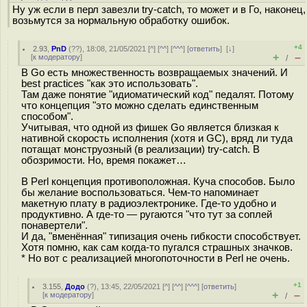
Ну уж если в перл завезли try-catch, то может и в Го, наконец,
возьмутся за нормальную обработку ошибок.
+4
2.93
,
PnD
(
??
), 18:08, 21/05/2021 [
^
] [
^^
] [
^^^
] [
ответить
]
[
↓
]
+
–
[
к модератору
]
/
В Go есть множественность возвращаемых значений. И
best practices "как это использовать".
Там даже понятие "идиоматический код" педалят. Потому
что концепция "это можно сделать единственным
способом".
Учитывая, что одной из фишек Go является близкая к
нативной скорость исполнения (хотя и GC), вряд ли туда
потащат монструозный (в реализации) try-catch. В
обозримости. Но, время покажет…
В Perl концепция противоположная. Куча способов. Было
бы желание воспользоваться. Чем-то напоминает
макетную плату в радиоэлектронике. Где-то удобно и
продуктивно. А где-то — ругаются "что тут за соплей
понавертели".
И да, "вменённая" типизация очень гибкости способствует.
Хотя помню, как сам когда-то пугался страшных значков.
* Но вот с реализацией многопоточности в Perl не очень.
+1
3.155
,
Додо
(
?
), 13:45, 22/05/2021 [
^
] [
^^
] [
^^^
] [
ответить
]
+
–
[
к модератору
]
/