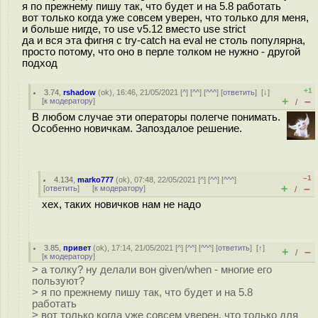
я по прежнему пишу так, что будет и на 5.8 работать
вот только когда уже совсем уверен, что только для меня,
и больше нигде, то use v5.12 вместо use strict
да и вся эта фигня с try-catch на eval не столь популярна,
просто потому, что оно в перле толком не нужно - другой
подход
+1
3.74
,
rshadow
(
ok
), 16:46, 21/05/2021 [
^
] [
^^
] [
^^^
] [
ответить
]
[
↓
]
+
–
[
к модератору
]
/
В любом случае эти операторы полегче понимать.
Особенно новичкам. Запоздалое решение.
–1
4.134
,
marko777
(
ok
), 07:48, 22/05/2021 [
^
] [
^^
] [
^^^
]
+
–
[
ответить
]
[
к модератору
]
/
хех, таких новичков нам не надо
3.85
,
привет
(
ok
), 17:14, 21/05/2021 [
^
] [
^^
] [
^^^
] [
ответить
]
[
↑
]
+
–
/
[
к модератору
]
> а толку? ну делали вон given/when - многие его
пользуют?
> я по прежнему пишу так, что будет и на 5.8
работать
> вот только когда уже совсем уверен, что только для