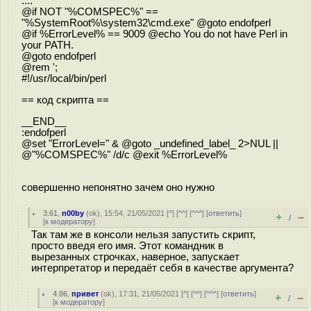
....
@if NOT "%COMSPEC%" ==
"%SystemRoot%\system32\cmd.exe" @goto endofperl
@if %ErrorLevel% == 9009 @echo You do not have Perl in
your PATH.
@goto endofperl
@rem ';
#!/usr/local/bin/perl
== код скрипта ==
__END__
:endofperl
@set "ErrorLevel=" & @goto _undefined_label_ 2>NUL ||
@"%COMSPEC%" /d/c @exit %ErrorLevel%
совершенно непонятно зачем оно нужно
3.61
,
n00by
(
ok
), 15:54, 21/05/2021 [
^
] [
^^
] [
^^^
] [
ответить
]
+
–
/
[
к модератору
]
Так там же в консоли нельзя запустить скрипт,
просто введя его имя. Этот командник в
вырезанных строчках, наверное, запускает
интерпретатор и передаёт себя в качестве аргумента?
4.86
,
привет
(
ok
), 17:31, 21/05/2021 [
^
] [
^^
] [
^^^
] [
ответить
]
+
–
/
[
к модератору
]