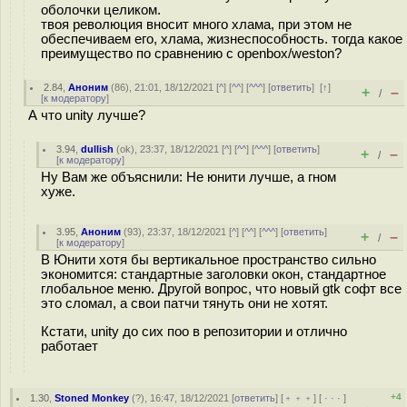
оболочки целиком.
твоя революция вносит много хлама, при этом не
обеспечиваем его, хлама, жизнеспособность. тогда какое
преимущество по сравнению с openbox/weston?
2.84
,
Аноним
(
86
), 21:01, 18/12/2021 [
^
] [
^^
] [
^^^
] [
ответить
]
[
↑
]
+
–
/
[
к модератору
]
А что unity лучше?
3.94
,
dullish
(
ok
), 23:37, 18/12/2021 [
^
] [
^^
] [
^^^
] [
ответить
]
+
–
/
[
к модератору
]
Ну Вам же объяснили: Не юнити лучше, а гном
хуже.
3.95
,
Аноним
(
93
), 23:37, 18/12/2021 [
^
] [
^^
] [
^^^
] [
ответить
]
+
–
/
[
к модератору
]
В Юнити хотя бы вертикальное пространство сильно
экономится: стандартные заголовки окон, стандартное
глобальное меню. Другой вопрос, что новый gtk софт все
это сломал, а свои патчи тянуть они не хотят.
Кстати, unity до сих поо в репозитории и отлично
работает
+4
1.30
,
Stoned Monkey
(
?
), 16:47, 18/12/2021 [
ответить
] [
﹢﹢﹢
] [
· · ·
]