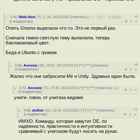
+2
1.40
,
Nikki Next
(
?
), 17:24, 18/12/2021 [
ответить
] [
﹢﹢﹢
] [
· · ·
]
[
↓
] [
↑
]
+
–
[
к модератору
]
/
Опять Gnome вырезали что-то. Это не первый раз.
Сначала темно-светлую тему выпилили, теперь
баклажановый цвет.
Беда в Ubuntu с громом
+2
2.66
,
Аноним
(
28
), 18:51, 18/12/2021 [
^
] [
^^
] [
^^^
] [
ответить
]
+
–
[
к модератору
]
/
Жалко что они забросили Mir и Unity. Здравые идеи были.
3.72
,
Аноним
(
71
), 19:35, 18/12/2021 [
^
] [
^^
] [
^^^
] [
ответить
]
[
↓
]
+
–
/
[
к модератору
]
унити- говно, от унитаза видимо
+1
4.96
,
dullish
(
ok
), 23:44, 18/12/2021 [
^
] [
^^
] [
^^^
] [
ответить
]
+
–
[
к модератору
]
/
ИМХО. Команду, которая замутит DE, по
надёжности, практичности и интуитивности
сравнимый с унитазом будут носить на руках.