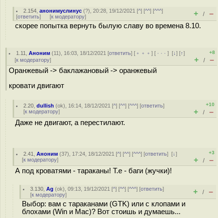
2.154
,
анонимуслинус
(
?
), 20:28, 19/12/2021 [
^
] [
^^
] [
^^^
]
+
–
/
[
ответить
]
[
к модератору
]
скорее попытка вернуть былую славу во времена 8.10.
+8
1.11
,
Аноним
(
11
), 16:03, 18/12/2021 [
ответить
] [
﹢﹢﹢
] [
· · ·
]
[
↓
] [
↑
]
+
–
[
к модератору
]
/
Оранжевый -> баклажановый -> оранжевый
кровати двигают
+10
2.20
,
dullish
(
ok
), 16:14, 18/12/2021 [
^
] [
^^
] [
^^^
] [
ответить
]
+
–
[
к модератору
]
/
Даже не двигают, а перестилают.
+3
2.41
,
Аноним
(
37
), 17:24, 18/12/2021 [
^
] [
^^
] [
^^^
] [
ответить
]
[
↓
]
+
–
[
к модератору
]
/
А под кроватями - тараканы! Т.е - баги (жучки)!
3.130
,
Ag
(
ok
), 09:13, 19/12/2021 [
^
] [
^^
] [
^^^
] [
ответить
]
+
–
/
[
к модератору
]
Выбор: вам с тараканами (GTK) или с клопами и
блохами (Win и Mac)? Вот стоишь и думаешь...