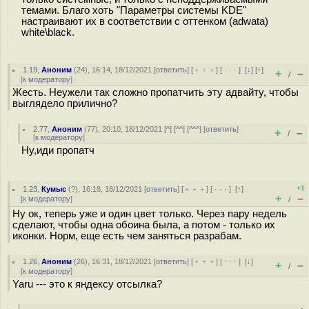
темами. Благо хоть "Параметры системы KDE"
настраивают их в соответствии с оттенком (adwata)
white\black.
1.19
,
Аноним
(
24
), 16:14, 18/12/2021 [
ответить
] [
﹢﹢﹢
] [
· · ·
]
[
↓
] [
↑
]
+
–
/
[
к модератору
]
Жесть. Неужели так сложно пропатчить эту адвайту, чтобы
выглядело прилично?
2.77
,
Аноним
(
77
), 20:10, 18/12/2021 [
^
] [
^^
] [
^^^
] [
ответить
]
+
–
/
[
к модератору
]
Ну,иди пропатч
+1
1.23
,
Кумыс
(
?
), 16:18, 18/12/2021 [
ответить
] [
﹢﹢﹢
] [
· · ·
]
[
↑
]
+
–
[
к модератору
]
/
Ну ок, теперь уже и один цвет только. Через пару недель
сделают, чтобы одна обоина была, а потом - только их
иконки. Норм, еще есть чем заняться разрабам.
1.26
,
Аноним
(
26
), 16:31, 18/12/2021 [
ответить
] [
﹢﹢﹢
] [
· · ·
]
[
↓
]
+
–
/
[
к модератору
]
Yaru --- это к яндексу отсылка?