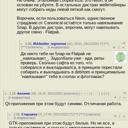
Не очень. Эталонная сборка KDE это Neon, а он
основан на убунте. В остальных дистрах мейнтейнеры
могут собрать кеды левой пяткой как смогут.
Впрочем, если пользоваться Neon, единственное
страдание от Canonical остаётся только навязывание
Snap. В других дистрах, впрочем, могут навязывать
другое гoвнo - Flatpak.
–4
5.98
,
IRASoldier_registered
(
ok
), 00:01, 19/12/2021 [
^
] [
^^
]
+
–
[
^^^
] [
ответить
]
[
к модератору
]
/
Да никто тебе ни Snap ни Flatpak не
_навязывает_. Задолбали уже - иди, репы
проверь. Сколько софта из того, что
собирался и выкладывался, в принципе перестали
собирать и выкладывать в deb/rpm и принципиально
"навязывают" тебе в снэпах и флэтпаках?
+5
1.18
,
Аноним
(
18
), 16:10, 18/12/2021 [
ответить
] [
﹢﹢﹢
] [
· · ·
]
[
↓
] [
↑
]
+
–
[
к модератору
]
/
Qt-приложения при этом будут синими. Отличаная работа.
2.56
,
Старшина
(
?
), 17:44, 18/12/2021 [
^
] [
^^
] [
^^^
] [
ответить
]
+
–
/
[
к модератору
]
GTK-приложения при этом будут белые. Но не все, а
только системные, и только с неподдерживаемыми