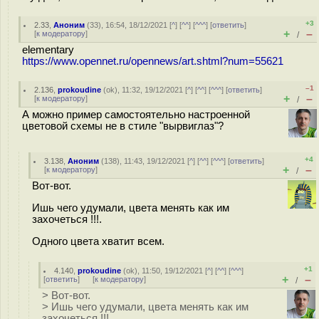
+3
2.33
,
Аноним
(
33
), 16:54, 18/12/2021 [
^
] [
^^
] [
^^^
] [
ответить
]
+
–
[
к модератору
]
/
elementary
https://www.opennet.ru/opennews/art.shtml?num=55621
–1
2.136
,
prokoudine
(
ok
), 11:32, 19/12/2021 [
^
] [
^^
] [
^^^
] [
ответить
]
+
–
[
к модератору
]
/
А можно пример самостоятельно настроенной
цветовой схемы не в стиле "вырвиглаз"?
+4
3.138
,
Аноним
(
138
), 11:43, 19/12/2021 [
^
] [
^^
] [
^^^
] [
ответить
]
+
–
[
к модератору
]
/
Вот-вот.
Ишь чего удумали, цвета менять как им
захочеться !!!.
Одного цвета хватит всем.
+1
4.140
,
prokoudine
(
ok
), 11:50, 19/12/2021 [
^
] [
^^
] [
^^^
]
+
–
[
ответить
]
[
к модератору
]
/
> Вот-вот.
> Ишь чего удумали, цвета менять как им
захочеться !!!.