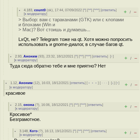
4.183
,
count0
(
ok
), 17:44, 07/09/2022 [
^
] [
^^
] [
^^^
] [
ответить
]
+
–
/
[
к модератору
]
> Выбор: вам с тараканами (GTK) или с клопами
и блохами (Win и
> Mac)? Вот стоишь и думаешь...
LxQt, не? Telegram тоже на qt. Хотя можно попросить
использовать и gnome-диалог, в случае багов qt.
2.93
,
Аноним
(
93
), 23:32, 18/12/2021 [
^
] [
^^
] [
^^^
] [
ответить
]
[
↑
]
+
–
/
[
к модератору
]
Туда сюда обратно тебе и мне приятно? Нет
1.12
,
Аноним
(
12
), 16:03, 18/12/2021 [
ответить
] [
﹢﹢﹢
] [
· · ·
]
[
↓
] [
↑
]
+
–
/
[
к модератору
]
красивое
2.15
,
онона
(
?
), 16:06, 18/12/2021 [
^
] [
^^
] [
^^^
] [
ответить
]
+
–
/
[
к модератору
]
Кросивое*
Безграмотное.
3.148
,
Котэ
(
?
), 16:13, 19/12/2021 [
^
] [
^^
] [
^^^
] [
ответить
]
+
–
/
[
к модератору
]