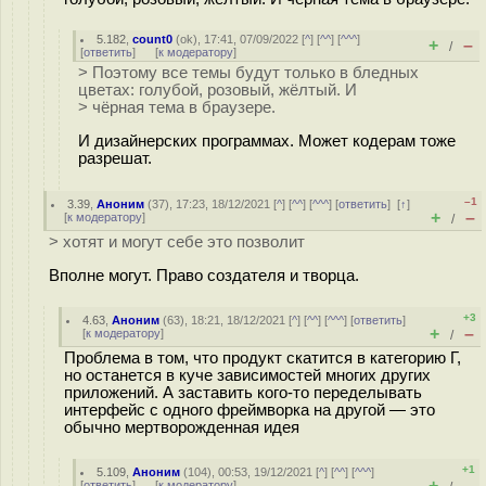
5.182
,
count0
(
ok
), 17:41, 07/09/2022 [
^
] [
^^
] [
^^^
]
+
–
/
[
ответить
]
[
к модератору
]
> Поэтому все темы будут только в бледных
цветах: голубой, розовый, жёлтый. И
> чёрная тема в браузере.
И дизайнерских программах. Может кодерам тоже
разрешат.
–1
3.39
,
Аноним
(
37
), 17:23, 18/12/2021 [
^
] [
^^
] [
^^^
] [
ответить
]
[
↑
]
+
–
[
к модератору
]
/
> хотят и могут себе это позволит
Вполне могут. Право создателя и творца.
+3
4.63
,
Аноним
(
63
), 18:21, 18/12/2021 [
^
] [
^^
] [
^^^
] [
ответить
]
+
–
[
к модератору
]
/
Проблема в том, что продукт скатится в категорию Г,
но останется в куче зависимостей многих других
приложений. А заставить кого-то переделывать
интерфейс с одного фреймворка на другой — это
обычно мертворожденная идея
+1
5.109
,
Аноним
(
104
), 00:53, 19/12/2021 [
^
] [
^^
] [
^^^
]
+
–
[
ответить
]
[
к модератору
]