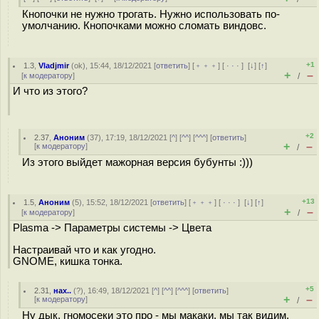
Кнопочки не нужно трогать. Нужно использовать по-
умолчанию. Кнопочками можно сломать виндовс.
+1
1.3
,
Vladjmir
(
ok
), 15:44, 18/12/2021 [
ответить
] [
﹢﹢﹢
] [
· · ·
]
[
↓
] [
↑
]
+
–
[
к модератору
]
/
И что из этого?
+2
2.37
,
Аноним
(
37
), 17:19, 18/12/2021 [
^
] [
^^
] [
^^^
] [
ответить
]
+
–
[
к модератору
]
/
Из этого выйдет мажорная версия бубунты :)))
+13
1.5
,
Аноним
(
5
), 15:52, 18/12/2021 [
ответить
] [
﹢﹢﹢
] [
· · ·
]
[
↓
] [
↑
]
+
–
[
к модератору
]
/
Plasma -> Параметры системы -> Цвета
Настраивай что и как угодно.
GNOME, кишка тонка.
+5
2.31
,
нах..
(
?
), 16:49, 18/12/2021 [
^
] [
^^
] [
^^^
] [
ответить
]
+
–
[
к модератору
]
/
Ну дык, гномосеки это про - мы макаки, мы так видим.