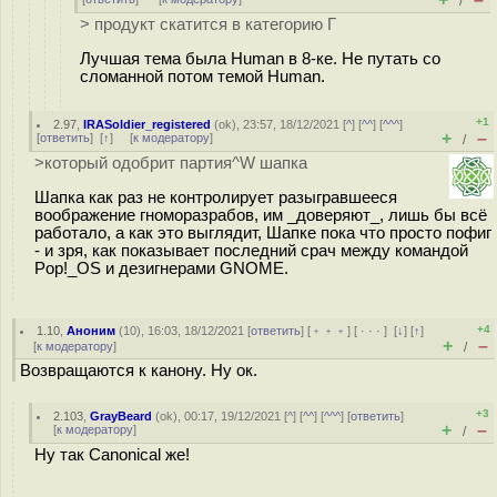
/
> продукт скатится в категорию Г
Лучшая тема была Human в 8-ке. Не путать со
сломанной потом темой Human.
+1
2.97
,
IRASoldier_registered
(
ok
), 23:57, 18/12/2021 [
^
] [
^^
] [
^^^
]
+
–
[
ответить
]
[
↑
] [
к модератору
]
/
>который одобрит партия^W шапка
Шапка как раз не контролирует разыгравшееся
воображение гноморазрабов, им _доверяют_, лишь бы всё
работало, а как это выглядит, Шапке пока что просто пофиг
- и зря, как показывает последний срач между командой
Pop!_OS и дезигнерами GNOME.
+4
1.10
,
Аноним
(
10
), 16:03, 18/12/2021 [
ответить
] [
﹢﹢﹢
] [
· · ·
]
[
↓
] [
↑
]
+
–
[
к модератору
]
/
Возвращаются к канону. Ну ок.
+3
2.103
,
GrayBeard
(
ok
), 00:17, 19/12/2021 [
^
] [
^^
] [
^^^
] [
ответить
]
+
–
[
к модератору
]
/
Ну так Canonical же!