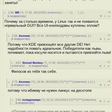
заняты!
–1
1.50
,
WE
(
?
), 17:35, 18/12/2021 [
ответить
] [
﹢﹢﹢
] [
· · ·
]
[
↓
]
+
–
[
к модератору
]
/
Почему за столько времени, у Linux так и не появился
нормальный GUI? Все UI-кнопкодавы куплены эплом?
+3
2.55
,
Аноним
(
37
), 17:43, 18/12/2021 [
^
] [
^^
] [
^^^
] [
ответить
]
[
↓
]
+
–
[
к модератору
]
/
Потому что KDE превзошёл все другие DE! Нет
надобности ломать идеальное. Победители как львы,
почивают, пока косули носятся и пытаются превзойти льва!
+1
3.57
,
Stoned Monkey
(
?
), 17:48, 18/12/2021 [
^
] [
^^
] [
^^^
]
+
–
[
ответить
]
[
к модератору
]
/
Филосов из тебя так себе.
–1
2.73
,
Аноним
(
71
), 19:36, 18/12/2021 [
^
] [
^^
] [
^^^
] [
ответить
]
[
↓
] [
↑
]
+
–
[
к модератору
]
/
потому что ибиему не нужен линкус на десктопе
3.90
,
псевдонимус
(
?
), 22:12, 18/12/2021 [
^
] [
^^
] [
^^^
] [
ответить
]
+
–
/
[
к модератору
]
>Потому что в принципе не нужен Линукс на десктопе