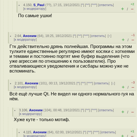
+2
4.150
,
S_Paul
(
??
), 17:15, 19/12/2021 [
^
] [
^^
] [
^^^
] [
ответить
]
+
–
[
к модератору
]
/
По самые ушки!
–1
2.64
,
Аноним
(
64
), 18:25, 18/12/2021 [
^
] [
^^
] [
^^^
] [
ответить
]
[
↑
]
+
–
[
к модератору
]
/
Гтк действительно дрянь полнейшая. Программы на этом
тулките единственные регулярно имеют косяки с хоткеями
и темами и постоянно портят мне буфер выделения (что
уже агрессия по отношению к пользователю). Про
отваливающиеся уведомления и сисбары можно уже не
вспоминать.
–3
2.101
,
Аноним
(
101
), 00:13, 19/12/2021 [
^
] [
^^
] [
^^^
] [
ответить
]
[
↓
]
+
–
[
к модератору
]
/
Всё ещё лучше Qt. Не видел ни одного нормального гуя на
нём.
3.106
,
Аноним
(
104
), 00:48, 19/12/2021 [
^
] [
^^
] [
^^^
] [
ответить
]
+
–
/
[
к модератору
]
Хуже куте - только мотиф.
+1
4.115
,
Аноним
(
64
), 02:00, 19/12/2021 [
^
] [
^^
] [
^^^
] [
ответить
]
+
–
[
к модератору
]
/