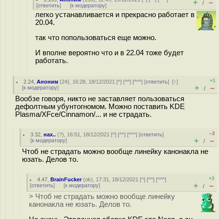
+
–
/
[
ответить
]
[
к модератору
]
легко устанавливается и прекрасно работает в
20.04.
так что попользоваться еще можно.
И вполне вероятно что и в 22.04 тоже будет
работать.
+1
2.24
,
Аноним
(
24
), 16:28, 18/12/2021 [
^
] [
^^
] [
^^^
] [
ответить
]
[
↑
]
+
–
[
к модератору
]
/
Вообзе говоря, никто не заставляет пользоваться
дефолтным убунтогномом. Можно поставить KDE
Plasma/XFce/Cinnamon/... и не страдать.
–2
3.32
,
нах..
(
?
), 16:51, 18/12/2021 [
^
] [
^^
] [
^^^
] [
ответить
]
+
–
[
к модератору
]
/
Чтоб не страдать можно вообще линейку канонакла не
юзать. Делов то.
+2
4.47
,
BrainFucker
(
ok
), 17:31, 18/12/2021 [
^
] [
^^
] [
^^^
]
+
–
[
ответить
]
[
к модератору
]
/
> Чтоб не страдать можно вообще линейку
канонакла не юзать. Делов то.