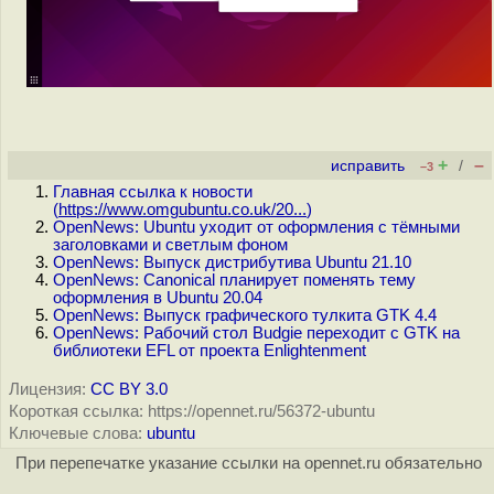
+
–
исправить
/
–3
Главная ссылка к новости
(
https://www.omgubuntu.co.uk/20...
)
OpenNews: Ubuntu уходит от оформления с тёмными
заголовками и светлым фоном
OpenNews: Выпуск дистрибутива Ubuntu 21.10
OpenNews: Canonical планирует поменять тему
оформления в Ubuntu 20.04
OpenNews: Выпуск графического тулкита GTK 4.4
OpenNews: Рабочий стол Budgie переходит с GTK на
библиотеки EFL от проекта Enlightenment
Лицензия:
CC BY 3.0
Короткая ссылка: https://opennet.ru/56372-ubuntu
Ключевые слова:
ubuntu
При перепечатке указание ссылки на opennet.ru обязательно