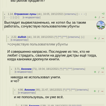
Вы рыбов продаёте?
+2
1.14
,
Отражение луны
(
ok
), 16:05, 18/12/2021 [
ответить
] [
﹢﹢﹢
]
+
–
[
· · ·
]
[
↓
] [
↑
] [
к модератору
]
/
Выглядит вырвиглазненько, не хотел бы за таким
работать, сочувствую пользователям убунты
2.22
,
dullish
(
ok
), 16:18, 18/12/2021 [
^
] [
^^
] [
^^^
] [
ответить
]
[
↓
]
+
–
/
[
к модератору
]
>сочувствую пользователям убунты
И совершенно напрасно. Последние из тех, кто не
любит страдать, свалили на другие дистры ещё тогда,
когда каноники дропнули юнити.
+1
3.71
,
Аноним
(
71
), 19:34, 18/12/2021 [
^
] [
^^
] [
^^^
] [
ответить
]
+
–
[
к модератору
]
/
никогда не использовал унити.
и чо?
4.86
,
Аноним
(
86
), 21:47, 18/12/2021 [
^
] [
^^
] [
^^^
] [
ответить
]
+
–
/
[
к модератору
]
и не попользуешь, он уже всё.
5.139
,
Аноним
(
138
), 11:49, 19/12/2021 [
^
] [
^^
] [
^^^
]