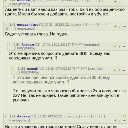
1.44
,
Аноним
(
-
), 17:28, 18/12/2021 [
ответить
] [
﹢﹢﹢
] [
· · ·
]
[
↑
]
+
–
/
[
к модератору
]
Акцентный цвет ввели как раз чтобы был выбор акцентного
цвета.Могли бы уже и добавить настройки в убунте.
1.48
,
псевдонимус
(
?
), 17:33, 18/12/2021 [
ответить
] [
﹢﹢﹢
] [
· · ·
]
+
–
/
[
↓
] [
к модератору
]
Будут уставать глаза. Не годно.
2.54
,
Аноним
(
37
), 17:40, 18/12/2021 [
^
] [
^^
] [
^^^
] [
ответить
]
+
–
/
[
к модератору
]
Это же причина попросить удвоить ЗП!!! Всему вас
неродивых надо учить!!!
3.188
,
count0
(
ok
), 18:02, 07/09/2022 [
^
] [
^^
] [
^^^
] [
ответить
]
+
–
/
[
к модератору
]
> Это же причина попросить удвоить ЗП!!! Всему
вас неродивых надо учить!!!
Т.е. получится, что человек работает за 2х и получает за
2х? Не, так не пойдёт. Такие работники не впишутся в
рыночек.
+2
1.49
,
Аноним
(
37
), 17:33, 18/12/2021 [
ответить
] [
﹢﹢﹢
] [
· · ·
]
[
↑
]
+
–
[
к модератору
]
/
Вот это уровень дистростроителей! Сразу видно, делом