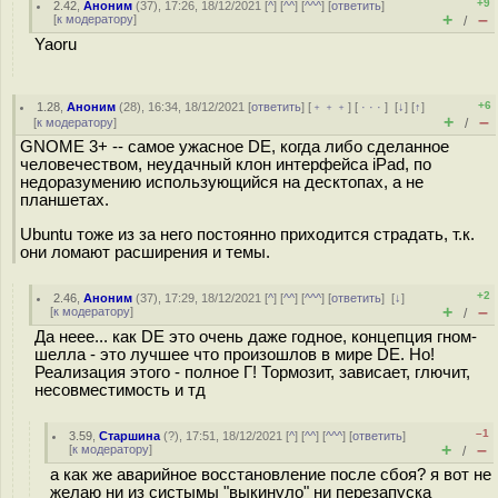
+9
2.42
,
Аноним
(
37
), 17:26, 18/12/2021 [
^
] [
^^
] [
^^^
] [
ответить
]
+
–
[
к модератору
]
/
Yaoru
+6
1.28
,
Аноним
(
28
), 16:34, 18/12/2021 [
ответить
] [
﹢﹢﹢
] [
· · ·
]
[
↓
] [
↑
]
+
–
[
к модератору
]
/
GNOME 3+ -- самое ужасное DE, когда либо сделанное
человечеством, неудачный клон интерфейса iPad, по
недоразумению использующийся на десктопах, а не
планшетах.
Ubuntu тоже из за него постоянно приходится страдать, т.к.
они ломают расширения и темы.
+2
2.46
,
Аноним
(
37
), 17:29, 18/12/2021 [
^
] [
^^
] [
^^^
] [
ответить
]
[
↓
]
+
–
[
к модератору
]
/
Да неее... как DE это очень даже годное, концепция гном-
шелла - это лучшее что произошлов в мире DE. Но!
Реализация этого - полное Г! Тормозит, зависает, глючит,
несовместимость и тд
–1
3.59
,
Старшина
(
?
), 17:51, 18/12/2021 [
^
] [
^^
] [
^^^
] [
ответить
]
+
–
[
к модератору
]
/
а как же аварийное восстановление после сбоя? я вот не
желаю ни из систымы "выкинуло" ни перезапуска