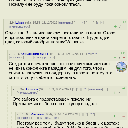
Пожалуй не буду пока обновляться.
+9
1.9
,
Шарп
(
ok
), 15:58, 18/12/2021 [
ответить
] [
﹢﹢﹢
] [
· · ·
]
[
↓
] [
↑
]
+
–
[
к модератору
]
/
Ору с гтк. Выпиливание фич поставили на поток. Скоро
и произвольные цвета запретят ставить. Будет один
цвет, который одобрит партия^W шапка.
+11
2.16
,
Отражение луны
(
ok
), 16:08, 18/12/2021 [
^
] [
^^
] [
^^^
]
+
–
[
ответить
]
[
↓
] [
к модератору
]
/
Создается впечатление, что они фичи выпиливают
не из-за конфликта парадигм, не для того, чтобы
снизить нагрузку на поддержку, а просто потому что
хотят и могут себе это позволить.
+6
3.34
,
Аноним
(
34
), 17:09, 18/12/2021 [
^
] [
^^
] [
^^^
] [
ответить
]
[
↓
]
+
–
[
к модератору
]
/
Это забота о подрастающем поколении
При наличии выбора оно в ступор впадает
4.108
,
Аноним
(
104
), 00:51, 19/12/2021 [
^
] [
^^
] [
^^^
]
+
–
/
[
ответить
]
[
к модератору
]
Поэтому все темы будут только в бледных цветах:
голубой, розовый, жёлтый. И чёрная тема в браузере.