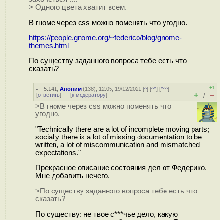
> Одного цвета хватит всем.
В гноме через css можно поменять что угодно.
https://people.gnome.org/~federico/blog/gnome-
themes.html
По существу заданного вопроса тебе есть что
сказать?
+1
5.141
,
Аноним
(
138
), 12:05, 19/12/2021 [
^
] [
^^
] [
^^^
]
+
–
[
ответить
]
[
к модератору
]
/
>В гноме через css можно поменять что
угодно.
"Technically there are a lot of incomplete moving parts;
socially there is a lot of missing documentation to be
written, a lot of miscommunication and mismatched
expectations."
Прекрасное описание состояния дел от Федерико.
Мне добавить нечего.
>По существу заданного вопроса тебе есть что
сказать?
По существу: не твое с***чье дело, какую