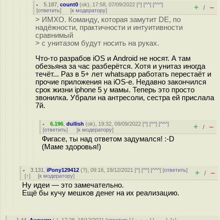
5.187
,
count0
(
ok
), 17:58, 07/09/2022 [
^
] [
^^
] [
^^^
]
+
–
/
[
ответить
]
[
к модератору
]
> ИМХО. Команду, которая замутит DE, по
надёжности, практичности и интуитивности
сравнимый
> с унитазом будут носить на руках.
Что-то разрабов iOS и Android не носят. А там
обезьяна за час разберётся. Хотя и унитаз иногда
течёт... Раз в 5+ лет whatsapp работать перестаёт и
прочие приложения на iOS-е. Недавно закончился
срок жизни iphone 5 у мамы. Теперь это просто
звонилка. Убрали на антресоли, сестра ей прислала
7й.
6.196
,
dullish
(
ok
), 19:32, 09/09/2022 [
^
] [
^^
] [
^^^
]
+
–
/
[
ответить
]
[
к модератору
]
Фигасе, ты над ответом задумался! :-D
(Маме здоровья!)
3.131
,
iPony129412
(
?
), 09:16, 19/12/2021 [
^
] [
^^
] [
^^^
] [
ответить
]
+
–
/
[
↑
] [
к модератору
]
Ну идеи — это замечательно.
Ещё бы кучу мешков денег на их реализацию.