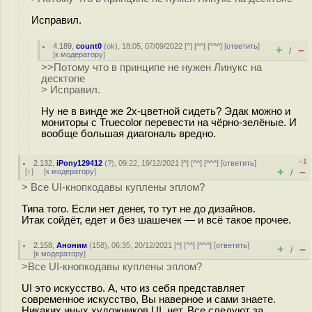
Исправил.
4.189
,
count0
(
ok
), 18:05, 07/09/2022 [
^
] [
^^
] [
^^^
] [
ответить
]
+
–
/
[
к модератору
]
>>Потому что в принципе не нужен Линукс на
десктопе
> Исправил.
Ну не в винде же 2х-цветной сидеть? Эдак можно и
мониторы с Truecolor перевести на чёрно-зелёные. И
вообще большая диагональ вредно.
–1
2.132
,
iPony129412
(
?
), 09:22, 19/12/2021 [
^
] [
^^
] [
^^^
] [
ответить
]
+
–
[
↑
] [
к модератору
]
/
> Все UI-кнопкодавы куплены эплом?
Типа того. Если нет денег, то тут не до дизайнов.
Итак сойдёт, едет и без шашечек — и всё такое прочее.
2.158
,
Аноним
(
158
), 06:35, 20/12/2021 [
^
] [
^^
] [
^^^
] [
ответить
]
+
–
/
[
к модератору
]
>Все UI-кнопкодавы куплены эплом?
UI это искусство. А, что из себя представляет
современное искусство, Вы наверное и сами знаете.
Никаких иных художников UI, нет. Все следуют за