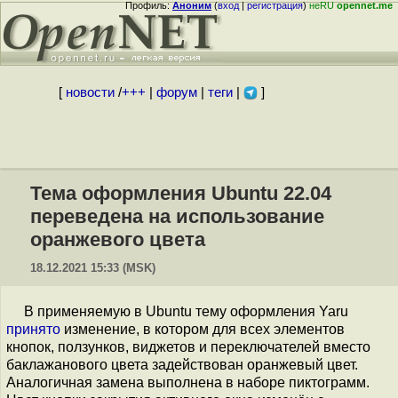
Профиль:
Аноним
(
вход
|
регистрация
)
неRU
opennet.me
[
новости
/
+++
|
форум
|
теги
|
]
Тема оформления Ubuntu 22.04
переведена на использование
оранжевого цвета
18.12.2021 15:33 (MSK)
В применяемую в Ubuntu тему оформления Yaru
принято
изменение, в котором для всех элементов
кнопок, ползунков, виджетов и переключателей вместо
баклажанового цвета задействован оранжевый цвет.
Аналогичная замена выполнена в наборе пиктограмм.