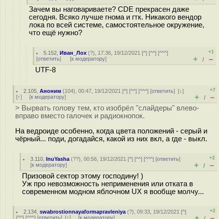
Зачем вы наговариваете? CDE прекрасен даже
сегодня. Всяко лучше гнома и гтк. Никакого вендор
лока по всей системе, самостоятельное окружение,
что ещё нужно?
+1
5.152
,
Иван_Лох
(
?
), 17:36, 19/12/2021 [
^
] [
^^
] [
^^^
]
+
–
[
ответить
]
[
к модератору
]
/
UTF-8
+7
2.105
,
Аноним
(
104
), 00:47, 19/12/2021 [
^
] [
^^
] [
^^^
] [
ответить
]
[
↓
]
+
–
[
↑
] [
к модератору
]
/
> Вырвать голову тем, кто изобрёл "слайдеры" влево-
вправо вместо галочек и радиокнопок.
На ведроиде особенно, когда цвета положений - серый и
чёрный... поди, догадайся, какой из них вкл, а где - выкл.
+2
3.110
,
InuYasha
(
??
), 00:56, 19/12/2021 [
^
] [
^^
] [
^^^
] [
ответить
]
+
–
[
к модератору
]
/
Призовой сектор этому господину! )
Уж про невозможность неприменения или отката в
современном модном яблочном UX я вообще молчу...
+2
2.134
,
swabrostionnayaformapravleniya
(
?
), 09:33, 19/12/2021 [
^
]
+
–
[
^^
] [
^^^
] [
ответить
]
[
↑
] [
к модератору
]
/