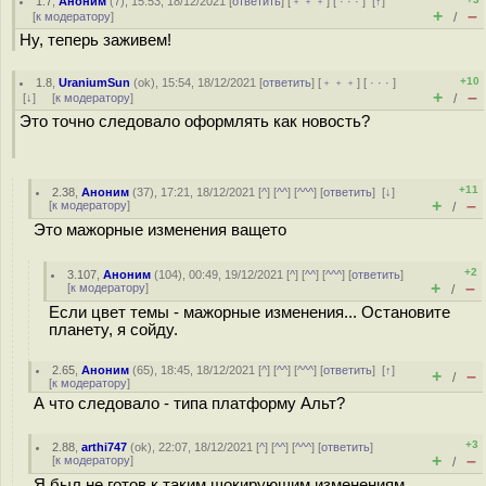
1.7
,
Аноним
(
7
), 15:53, 18/12/2021 [
ответить
] [
﹢﹢﹢
] [
· · ·
]
[
↑
]
+
–
[
к модератору
]
/
Ну, теперь заживем!
+10
1.8
,
UraniumSun
(
ok
), 15:54, 18/12/2021 [
ответить
] [
﹢﹢﹢
] [
· · ·
]
+
–
[
↓
] [
к модератору
]
/
Это точно следовало оформлять как новость?
+11
2.38
,
Аноним
(
37
), 17:21, 18/12/2021 [
^
] [
^^
] [
^^^
] [
ответить
]
[
↓
]
+
–
[
к модератору
]
/
Это мажорные изменения ващето
+2
3.107
,
Аноним
(
104
), 00:49, 19/12/2021 [
^
] [
^^
] [
^^^
] [
ответить
]
+
–
[
к модератору
]
/
Если цвет темы - мажорные изменения... Остановите
планету, я сойду.
2.65
,
Аноним
(
65
), 18:45, 18/12/2021 [
^
] [
^^
] [
^^^
] [
ответить
]
[
↑
]
+
–
/
[
к модератору
]
А что следовало - типа платформу Альт?
+3
2.88
,
arthi747
(
ok
), 22:07, 18/12/2021 [
^
] [
^^
] [
^^^
] [
ответить
]
+
–
[
к модератору
]
/
Я был не готов к таким шокирующим изменениям.