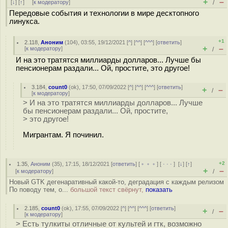
+
–
[
↓
] [
↑
] [
к модератору
]
/
Передовые события и технологии в мире десктопного
линукса.
+1
2.118
,
Аноним
(
104
), 03:55, 19/12/2021 [
^
] [
^^
] [
^^^
] [
ответить
]
+
–
[
к модератору
]
/
И на это тратятся миллиарды долларов... Лучше бы
пенсионерам раздали... Ой, простите, это другое!
3.184
,
count0
(
ok
), 17:50, 07/09/2022 [
^
] [
^^
] [
^^^
] [
ответить
]
+
–
/
[
к модератору
]
> И на это тратятся миллиарды долларов... Лучше
бы пенсионерам раздали... Ой, простите,
> это другое!
Мигрантам. Я починил.
+2
1.35
,
Аноним
(
35
), 17:15, 18/12/2021 [
ответить
] [
﹢﹢﹢
] [
· · ·
]
[
↓
] [
↑
]
+
–
[
к модератору
]
/
Новый GTK дегенаративный какой-то, деградация с каждым релизом
По поводу тем, о...
большой текст свёрнут,
показать
2.185
,
count0
(
ok
), 17:55, 07/09/2022 [
^
] [
^^
] [
^^^
] [
ответить
]
+
–
/
[
к модератору
]
> Есть тулкиты отличные от культей и гтк, возможно