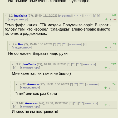
На темной теме очень колхозно - чужеродно.
+41
1.2
,
InuYasha
(
??
), 15:40, 18/12/2021 [
ответить
] [
﹢﹢﹢
] [
· · ·
]
[
↓
] [
↑
]
+
–
[
к модератору
]
/
Тема фуфлыжная. ГТК маздай. Попугаи за apple. Вырвать
голову тем, кто изобрёл "слайдеры" влево-вправо вместо
галочек и радиокнопок.
+8
2.4
,
Rev
(
?
), 15:46, 18/12/2021 [
^
] [
^^
] [
^^^
] [
ответить
]
[
↓
]
+
–
[
к модератору
]
/
Не согласен! Вырвать надо руки!
+10
3.21
,
InuYasha
(
??
), 16:18, 18/12/2021 [
^
] [
^^
] [
^^^
] [
ответить
]
+
–
[
↓
] [
к модератору
]
/
Мне кажется, их там и не было )
+2
4.27
,
Аноним
(
27
), 16:31, 18/12/2021 [
^
] [
^^
] [
^^^
] [
ответить
]
+
–
[
к модератору
]
/
"там" они как раз были
3.147
,
Аноним
(
147
), 15:58, 19/12/2021 [
^
] [
^^
] [
^^^
] [
ответить
]
+
–
/
[
↑
] [
к модератору
]
И хвосты им поотрывать!