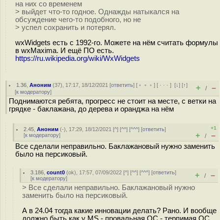
на них со временем
> выйдет что-то годное. Однажды натыкался на
обсуждение чего-то подобного, но не
> успел сохранить и потерял.
wxWidgets есть с 1992-го. Можете на нём считать формулы
в wxMaxima. И ещё ПО есть.
https://ru.wikipedia.org/wiki/WxWidgets
1.36
,
Аноним
(
37
), 17:17, 18/12/2021 [
ответить
] [
﹢﹢﹢
] [
· · ·
]
[
↓
] [
↑
]
+
–
/
[
к модератору
]
Поднимаются ребята, прогресс не стоит на месте, с ветки на
грядке - баклажана, до дерева и оранджа на нём
+1
2.45
,
Аноним
(
-
), 17:29, 18/12/2021 [
^
] [
^^
] [
^^^
] [
ответить
]
+
–
[
к модератору
]
/
Все сделали неправильно. Баклажановый нужно заменить
было на персиковый.
3.186
,
count0
(
ok
), 17:57, 07/09/2022 [
^
] [
^^
] [
^^^
] [
ответить
]
+
–
/
[
к модератору
]
> Все сделали неправильно. Баклажановый нужно
заменить было на персиковый.
А в 24.04 тогда какие инновации делать? Рано. И вообще
должно быть как у MS - провальная ОС - терпимая ОС.