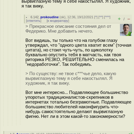
вырвиглазную тему я себе накостылял. Я художник,
я так вижу.
6.142
,
prokoudine
(
ok
), 12:36, 19/12/2021 [
^
] [
^^
] [
^^^
]
+
–
/
[
ответить
]
[
к модератору
]
> Прекрасное описание состояния дел от
Федерико. Мне добавить нечего.
Вот видишь, ты только что на голубом глазу
утверждал, что "одного цвета хватит всем" (точная
цитата), но стоил чуть-чуть, по щиколотку
буквально опустить тебя в матчасть, как твоя
риторика РЕЗКО, РЕШИТЕЛЬНО сменилась на
"недоработочки". Так победимъ.
> По существу: не твое с***чье дело, какую
вырвиглазную тему я себе накостылял. Я
художник, я так вижу.
Вот мне интересно... Подавляющее большинство
упоротых традиционалистов-скрепников в
интернетах тотально безграмотные. Подавляющее
большинство любителей наконфигурить что-
нибудь самостоятельно делают вырвиглазную
фигню. Нет ли в этом какой-то закономерности?
+3