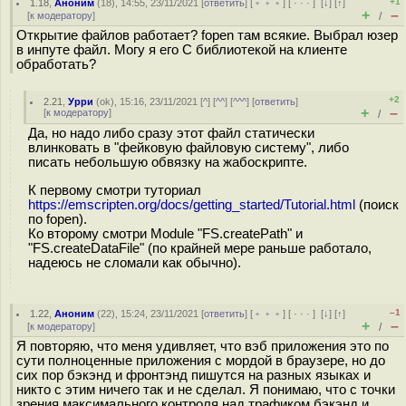
+1
1.18
,
Аноним
(
18
), 14:55, 23/11/2021 [
ответить
] [
﹢﹢﹢
] [
· · ·
]
[
↓
] [
↑
]
+
–
[
к модератору
]
/
Открытие файлов работает? fopen там всякие. Выбрал юзер
в инпуте файл. Могу я его С библиотекой на клиенте
обработать?
+2
2.21
,
Урри
(
ok
), 15:16, 23/11/2021 [
^
] [
^^
] [
^^^
] [
ответить
]
+
–
[
к модератору
]
/
Да, но надо либо сразу этот файл статически
влинковать в "фейковую файловую систему", либо
писать небольшую обвязку на жабоскрипте.
К первому смотри туториал
https://emscripten.org/docs/getting_started/Tutorial.html
(поиск
по fopen).
Ко второму смотри Module "FS.createPath" и
"FS.createDataFile" (по крайней мере раньше работало,
надеюсь не сломали как обычно).
–1
1.22
,
Аноним
(
22
), 15:24, 23/11/2021 [
ответить
] [
﹢﹢﹢
] [
· · ·
]
[
↓
] [
↑
]
+
–
[
к модератору
]
/
Я повторяю, что меня удивляет, что вэб приложения это по
сути полноценные приложения с мордой в браузере, но до
сих пор бэкэнд и фронтэнд пишутся на разных языках и
никто с этим ничего так и не сделал. Я понимаю, что с точки
зрения максимального контроля над трафиком бэкэнд и