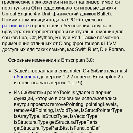
графические приложения и игры (например, имеется
порт тулкита Qt и поддерживаются игровые движки
Unreal Engine 4 и Unit, физический движок Bullet).
Помимо компиляции кода на C/C++ отдельно
развиваются
проекты для обеспечения запуска в
браузерах интерпретаторов и виртуальных машин для
языков Lua, C#, Python, Ruby и Perl. Также возможно
применение отличных от Clang фронтэндов к LLVM,
доступных для таких языков, как Swift, Rust, D и Fortran.
Основные изменения в Emscripten 3.0:
Задействованная в emscripten Си-библиотека musl
обновлена
до версии 1.2.2 (в ветке Emscripten 2.x
использовалась версия 1.1.15).
Из библиотеки parseTools.js удалена порция
функций, которые в основном использовались
внутри проекта: removePointing, pointingLevels,
removeAllPointing, isVoidType, isStructPointerType,
isArrayType, isStructType, isVectorType,
isStructuralType getStructuralTypeParts,
getStructuralTypePartBits, isFunctionDef,