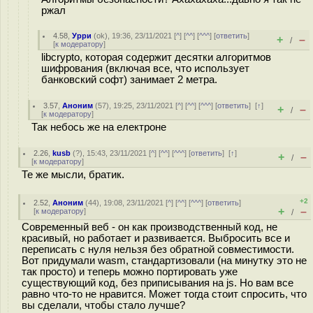
ржал
4.58
,
Урри
(
ok
), 19:36, 23/11/2021 [
^
] [
^^
] [
^^^
] [
ответить
]
+
–
/
[
к модератору
]
libcrypto, которая содержит десятки алгоритмов
шифрования (включая все, что использует
банковский софт) занимает 2 метра.
3.57
,
Аноним
(
57
), 19:25, 23/11/2021 [
^
] [
^^
] [
^^^
] [
ответить
]
[
↑
]
+
–
/
[
к модератору
]
Так небось же на електроне
2.26
,
kusb
(
?
), 15:43, 23/11/2021 [
^
] [
^^
] [
^^^
] [
ответить
]
[
↑
]
+
–
/
[
к модератору
]
Те же мысли, братик.
+2
2.52
,
Аноним
(
44
), 19:08, 23/11/2021 [
^
] [
^^
] [
^^^
] [
ответить
]
+
–
[
к модератору
]
/
Современный веб - он как производственный код, не
красивый, но работает и развивается. Выбросить все и
переписать с нуля нельзя без обратной совместимости.
Вот придумали wasm, стандартизовали (на минутку это не
так просто) и теперь можно портировать уже
существующий код, без приписывания на js. Но вам все
равно что-то не нравится. Может тогда стоит спросить, что
вы сделали, чтобы стало лучше?