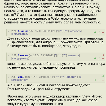
фронтэнд надо явно разделять. Хотя и тут наверно что то
можно было оптимизировать автоматом. Но блин. Почему
нельзя и то, и то написать как единую программу на одном
языке? Именно этот факт вызывает у меня наибольшее
отторжение по отношению в Web-технологиям. Текущее
рещение кажется костыльным чуть более, чем полностью.
2.24
,
Аноним
(
25
), 15:40, 23/11/2021 [
^
] [
^^
] [
^^^
] [
ответить
]
+
–
/
[
к модератору
]
Для веб-фронтенда дефолтный язык — жс, для андроида
— джава/котлин, для айфона — обжси/свифт. При этом на
бекенде может быть вообще всё, что угодно.
–1
2.27
,
Аноним
(
-
), 15:54, 23/11/2021 [
^
] [
^^
] [
^^^
] [
ответить
]
+
–
[
к модератору
]
/
конечно же все должно быть на русте, потому-что ты вчера
по нему посмотрел очередную проповедь
+1
2.33
,
Урри
(
ok
), 16:21, 23/11/2021 [
^
] [
^^
] [
^^^
] [
ответить
]
[
↓
]
+
–
[
к модератору
]
/
А вы, извиняюсь, и суп и макароны ложкой едите?
Разным задачам - разный инструмент.
Фронтэнд, это умный модификатор картинки, View. Что-то
показать, что-то скрыть, спросить у бэкэнда как юзера
зовут и куда ему позволено нажать.