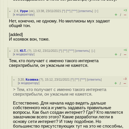
+3
2.4
,
Урри
(
ok
), 13:38, 23/11/2021 [
^
] [
^^
] [
^^^
] [
ответить
]
[
↑
]
+
–
[
к модератору
]
/
Нет, конечно, не одному. Но миллионы мух задают
общий тон.
[added]
И козявок вон, тоже.
+6
2.5
,
Ю.Т.
(
?
), 13:42, 23/11/2021 [
^
] [
^^
] [
^^^
] [
ответить
]
[
↓
]
+
–
[
к модератору
]
/
Тем, кто получает с именно такого интернета
сверхприбыли, он ужасным не кажется.
–3
3.20
,
Козявка
(
?
), 15:12, 23/11/2021 [
^
] [
^^
] [
^^^
] [
ответить
]
+
–
[
к модератору
]
/
> Тем, кто получает с именно такого интернета
сверхприбыли, он ужасным не кажется.
Естественно. Для начала надо видеть дальше
собственного носа и уметь задавать правильные
вопросы. Как был создан интернет? Где? Кто является
заказчиком всего этого? Какие разработки легли в
основу сети интернет? И тому подобное. Но
большинство присутствующих тут на это не способны,