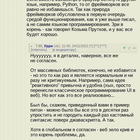
язык, например, Python, то от фреймворков все
равно не избавишься. Так как природа
фреймворков обусловлена в первую очередь
средой функционирования, как я уже выше писал,
а не самим языком программирования. Зри в
корень - как говорил Козьма Прутков, и у вас все
будет хорошо.
7.85
,
Урри
(
ok
), 11:49, 24/11/2021 [
^
] [
^^
] [
^^^
]
+
–
/
[
ответить
]
[
к модератору
]
Нууууууу, я в деталях, наверное, все же
не согласен.
От массивных библиотек, конечно, не избавится
- но это то как раз и является нормальным и ни
разу не критикуемым. Например, сама идея
"реактивного" привычна и удобна (хых, просто
перенесли классическое программирование UI в
веб). Но вот как это все реализовано...
Был бы, скажем, приведенный вами в пример
питон - можно было бы все это в десятки раз
упростить и не городить каждый раз кастомный
синтаксис поверх джаваскрипта. А так.
Хотя в глобальном я согласен - веб зело крив и
это корень проблемы, да.