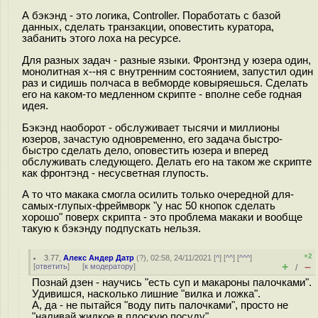
А бэкэнд - это логика, Controller. Поработать с базой
данных, сделать транзакции, оповестить куратора,
забанить этого лоха на ресурсе.
Для разных задач - разные языки. Фронтэнд у юзера один,
монолитная х--ня с внутренним состоянием, запустил один
раз и сидишь полчаса в вебморде ковыряешься. Сделать
его на каком-то медленном скрипте - вполне себе годная
идея.
Бэкэнд наоборот - обслуживает тысячи и миллионы
юзеров, зачастую одновременно, его задача быстро-
быстро сделать дело, оповестить юзера и вперед
обслуживать следующего. Делать его на таком же скрипте
как фронтэнд - несусветная глупость.
А то что макака смогла осилить только очередной для-
самых-глупых-фреймворк "у нас 50 кнопок сделать
хорошо" поверх скрипта - это проблема макаки и вообще
такую к бэкэнду подпускать нельзя.
+2
3.77
,
Алекс Андер Датр
(
?
), 02:58, 24/11/2021 [
^
] [
^^
] [
^^^
]
+
–
[
ответить
]
[
к модератору
]
/
Познай дзен - научись "есть суп и макароны палочками".
Удивишся, насколько лишние "вилка и ложка".
А, да - не пытайся "воду пить палочками", просто не
"наливай жидкое в плоскую посуду".