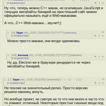
+
–
[
к модератору
]
/
Ну что, теперь можно C++ макак, не осиливших JavaScript и
тянущих мегабайты бинарей на простенький сайт можно
официально называть ещё и Web-макаками.
А что...C++-Web-макаки... звучит!;)
+2
2.8
,
Урри
(
ok
), 13:50, 23/11/2021 [
^
] [
^^
] [
^^^
] [
ответить
]
+
–
[
к модератору
]
/
Можно просто макаки, они везде одинаковы.
2.43
,
Аноним
(
41
), 17:50, 23/11/2021 [
^
] [
^^
] [
^^^
] [
ответить
]
+
–
/
[
к модератору
]
Ну да, Electron же в браузере рендерится не через
мегабайты бинарей.
+1
1.7
,
Урри
(
ok
), 13:50, 23/11/2021 [
ответить
] [
﹢﹢﹢
] [
· · ·
]
[
↑
]
+
–
[
к модератору
]
/
Не похоже на значительный релиз. Просто версию
решили наконец апнуть.
Но вообще проект, не смотря на то что они много и часто что-
то ломают, отличный. Некоторые простые сишные вещи под