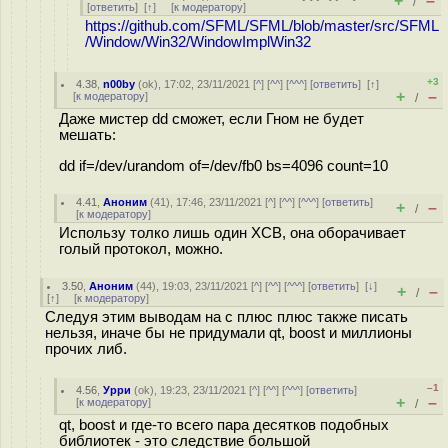
+
–
/
[
ответить
]
[
↑
] [
к модератору
]
https://github.com/SFML/SFML/blob/master/src/SFML
/Window/Win32/WindowImplWin32
+3
4.38
,
n00by
(
ok
), 17:02, 23/11/2021 [
^
] [
^^
] [
^^^
] [
ответить
]
[
↑
]
+
–
[
к модератору
]
/
Даже мистер dd сможет, если Гном не будет
мешать:
dd if=/dev/urandom of=/dev/fb0 bs=4096 count=10
4.41
,
Аноним
(
41
), 17:46, 23/11/2021 [
^
] [
^^
] [
^^^
] [
ответить
]
+
–
/
[
к модератору
]
Использу толко лишь один XCB, она оборачивает
голый протокол, можно.
3.50
,
Аноним
(
44
), 19:03, 23/11/2021 [
^
] [
^^
] [
^^^
] [
ответить
]
[
↓
]
+
–
/
[
↑
] [
к модератору
]
Следуя этим выводам на с плюс плюс также писать
нельзя, иначе бы не придумали qt, boost и миллионы
прочих либ.
–1
4.56
,
Урри
(
ok
), 19:23, 23/11/2021 [
^
] [
^^
] [
^^^
] [
ответить
]
+
–
[
к модератору
]
/
qt, boost и где-то всего пара десятков подобных
библиотек - это следствие большой