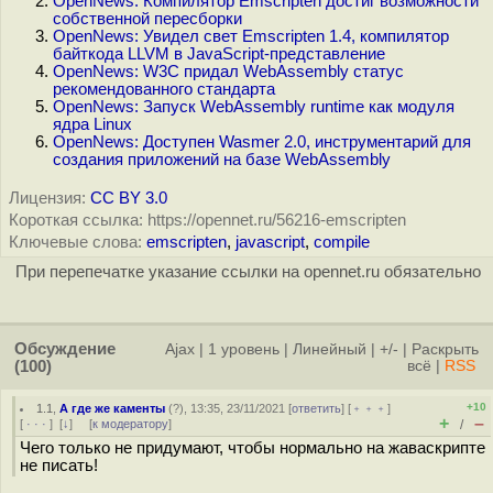
OpenNews: Компилятор Emscripten достиг возможности
собственной пересборки
OpenNews: Увидел свет Emscripten 1.4, компилятор
байткода LLVM в JavaScript-представление
OpenNews: W3C придал WebAssembly статус
рекомендованного стандарта
OpenNews: Запуск WebAssembly runtime как модуля
ядра Linux
OpenNews: Доступен Wasmer 2.0, инструментарий для
создания приложений на базе WebAssembly
Лицензия:
CC BY 3.0
Короткая ссылка: https://opennet.ru/56216-emscripten
Ключевые слова:
emscripten
,
javascript
,
compile
При перепечатке указание ссылки на opennet.ru обязательно
Обсуждение
Ajax
|
1 уровень
|
Линейный
|
+/-
|
Раскрыть
(100)
всё
|
RSS
+10
1.1
,
А где же каменты
(
?
), 13:35, 23/11/2021 [
ответить
] [
﹢﹢﹢
]
+
–
[
· · ·
]
[
↓
] [
к модератору
]
/
Чего только не придумают, чтобы нормально на жаваскрипте
не писать!