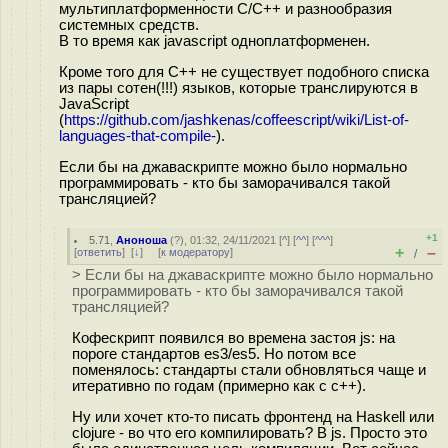
мультиплатформенности С/С++ и разнообразия
системных средств.
В то время как javascript одноплатформенен.
Кроме того для С++ не существует подобного списка
из пары сотен(!!!) языков, которые транслируются в
JavaScript
(
https://github.com/jashkenas/coffeescript/wiki/List-of-
languages-that-compile-
).
Если бы на джаваскрипте можно было нормально
программировать - кто бы заморачивался такой
трансляцией?
+1
5.71
,
Аноноша
(
?
), 01:32, 24/11/2021 [
^
] [
^^
] [
^^^
]
+
–
[
ответить
]
[
↓
] [
к модератору
]
/
> Если бы на джаваскрипте можно было нормально
программировать - кто бы заморачивался такой
трансляцией?
Кофескрипт появился во времена застоя js: на
пороге стандартов es3/es5. Но потом все
поменялось: стандарты стали обновляться чаще и
итеративно по годам (примерно как с с++).
Ну или хочет кто-то писать фронтенд на Haskell или
clojure - во что его компилировать? В js. Просто это