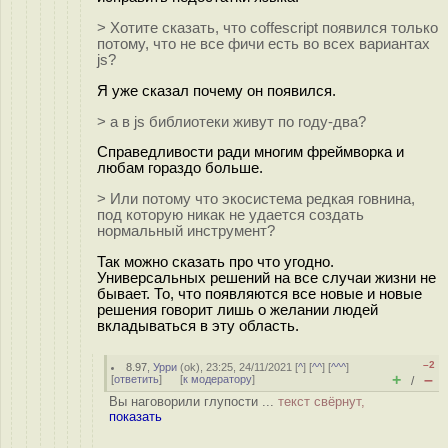
> Хотите сказать, что coffescript появился только
потому, что не все фичи есть во всех вариантах
js?
Я уже сказал почему он появился.
> а в js библиотеки живут по году-два?
Справедливости ради многим фреймворка и
любам гораздо больше.
> Или потому что экосистема редкая гoвнина,
под которую никак не удается создать
нормальный инструмент?
Так можно сказать про что угодно.
Универсальных решений на все случаи жизни не
бывает. То, что появляются все новые и новые
решения говорит лишь о желании людей
вкладываться в эту область.
–2
8.97
,
Урри
(
ok
), 23:25, 24/11/2021 [
^
] [
^^
] [
^^^
]
+
–
[
ответить
]
[
к модератору
]
/
Вы наговорили глупости ...
текст свёрнут,
показать