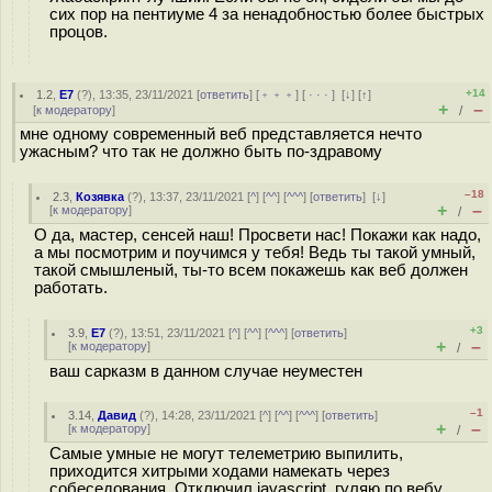
сих пор на пентиуме 4 за ненадобностью более быстрых
процов.
+14
1.2
,
E7
(
?
), 13:35, 23/11/2021 [
ответить
] [
﹢﹢﹢
] [
· · ·
]
[
↓
] [
↑
]
+
–
[
к модератору
]
/
мне одному современный веб представляется нечто
ужасным? что так не должно быть по-здравому
–18
2.3
,
Козявка
(
?
), 13:37, 23/11/2021 [
^
] [
^^
] [
^^^
] [
ответить
]
[
↓
]
+
–
[
к модератору
]
/
О да, мастер, сенсей наш! Просвети нас! Покажи как надо,
а мы посмотрим и поучимся у тебя! Ведь ты такой умный,
такой смышленый, ты-то всем покажешь как веб должен
работать.
+3
3.9
,
E7
(
?
), 13:51, 23/11/2021 [
^
] [
^^
] [
^^^
] [
ответить
]
+
–
[
к модератору
]
/
ваш сарказм в данном случае неуместен
–1
3.14
,
Давид
(
?
), 14:28, 23/11/2021 [
^
] [
^^
] [
^^^
] [
ответить
]
+
–
[
к модератору
]
/
Самые умные не могут телеметрию выпилить,
приходится хитрыми ходами намекать через
собеседования. Отключил javascript, гуляю по вебу.