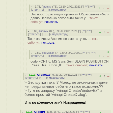
9.75
,
Аноним
(
75
), 02:10, 24/11/2021 [
^
] [
^^
] [
^^^
]
+
–
/
[
ответить
]
[
к модератору
]
Это просто растущий организм Образование убили
давно Несколько поколений таких у...
текст
свёрнут,
показать
8.80
,
Аноним
(
80
), 09:50, 24/11/2021 [
^
] [
^^
] [
^^^
]
+
–
/
[
ответить
]
[
↑
] [
к модератору
]
Так и запишем Аноним не смог в гугль ...
текст
свёрнут,
показать
+2
9.89
,
ВебМакак
(
?
), 13:42, 24/11/2021 [
^
] [
^^
] [
^^^
]
+
–
[
ответить
]
[
к модератору
]
/
code FONT 8, MS Sans Serif BEGIN PUSHBUTTON
Press This Button ,ID...
текст свёрнут,
показать
7.117
,
Аноноша
(
?
), 23:20, 29/11/2021 [
^
] [
^^
] [
^^^
]
+
–
/
[
ответить
]
[
↑
] [
к модератору
]
> Это шутка такая? Молодые анонимчики даже
не представляют себе что такое возможно??
> Гугл по запросу "winapi CreateWindowEx" и
более простой "winapi CreateDialog".
Это юзабельное апи? Извращенец!
6.118
,
Аноним
(
118
), 16:49, 01/12/2021 [
^
] [
^^
] [
^^^
]