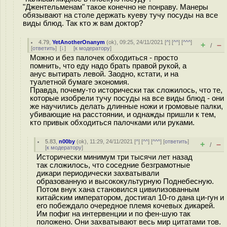
"Джентельменам" такое конечно не понраву. Манеры
обязывают на столе держать куеву тучу посуды на все
виды блюд. Так кто ж вам доктор?
4.79
,
YetAnotherOnanym
(
ok
), 09:25, 24/11/2021 [
^
] [
^^
] [
^^^
]
+
–
/
[
ответить
]
[
↓
] [
к модератору
]
Можно и без палочек обходиться - просто
помнить, что еду надо брать правой рукой, а
анус вытирать левой. Заодно, кстати, и на
туалетной бумаге экономия.
Правда, почему-то исторически так сложилось, что те,
которые изобрели тучу посуды на все виды блюд - они
же научились делать длинные ножи и громовые палки,
убивающие на расстоянии, и однажды пришли к тем,
кто привык обходиться палочками или руками.
5.83
,
n00by
(
ok
), 11:29, 24/11/2021 [
^
] [
^^
] [
^^^
] [
ответить
]
+
–
/
[
к модератору
]
Исторически минимум три тысячи лет назад
так сложилось, что соседние безграмотные
дикари периодически захватывали
образованную и высококультурную Поднебесную.
Потом внук хана становился цивилизованным
китайским императором, достигал 10-го дана ци-гун и
его побеждало очередное племя кочевых дикарей.
Им пофиг на интервенции и по фен-шую так
положено. Они захватывают весь мир цитатами тов.