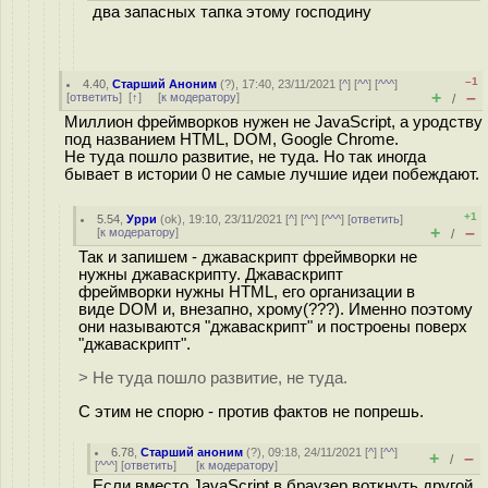
два запасных тапка этому господину
–1
4.40
,
Старший Аноним
(
?
), 17:40, 23/11/2021 [
^
] [
^^
] [
^^^
]
+
–
[
ответить
]
[
↑
] [
к модератору
]
/
Миллион фреймворков нужен не JavaScript, а уродству
под названием HTML, DOM, Google Chrome.
Не туда пошло развитие, не туда. Но так иногда
бывает в истории 0 не самые лучшие идеи побеждают.
+1
5.54
,
Урри
(
ok
), 19:10, 23/11/2021 [
^
] [
^^
] [
^^^
] [
ответить
]
+
–
[
к модератору
]
/
Так и запишем - джаваскрипт фреймворки не
нужны джаваскрипту. Джаваскрипт
фреймворки нужны HTML, его организации в
виде DOM и, внезапно, хрому(???). Именно поэтому
они называются "джаваскрипт" и построены поверх
"джаваскрипт".
> Не туда пошло развитие, не туда.
С этим не спорю - против фактов не попрешь.
6.78
,
Старший аноним
(
?
), 09:18, 24/11/2021 [
^
] [
^^
]
+
–
/
[
^^^
] [
ответить
]
[
к модератору
]
Если вместо JavaScript в браузер воткнуть другой