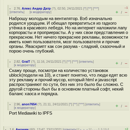
–1
2.76
,
Алекс Андер Датр
(
?
), 02:50, 24/11/2021 [
^
] [
^^
] [
^^^
]
+
–
[
ответить
]
[
к модератору
]
/
Наброшу молодым на вентилятор. Вэб изначально
родился уродцем. И обещал превратиться из гадкого
утёнка в красивого лебедя. Но на интернет наложили лапу
корпорасты и проприерасты. А у них свои представления о
прекрасном. Нет ничего прекраснее рекламы, возможности
иметь комп пользователя, мозг пользователя и прочие
органы. Яваскрипт как сон разума - сладкий, сказочный и
порою очень глубокий.
2.82
,
GraiT
(
?
), 11:16, 24/11/2021 [
^
] [
^^
] [
^^^
] [
ответить
]
+
–
/
[
к модератору
]
Скажу проще, посмотри на количество установок
ublock(подели на 10), и станет понятно, что люди едят всю
эту рекламу и прочий мусор, который html и javascript
распространяют по сути, без них это было бы сложно. С
другой стороны был бы в основном платный софт, некий
баланс хаоса и порядка.
2.96
,
anon7654
(
?
), 21:11, 24/11/2021 [
^
] [
^^
] [
^^^
] [
ответить
]
+
–
/
[
к модератору
]
Port Mediawiki to IPFS
+2
1.6
,
Аноним
(
60
), 13:47, 23/11/2021 [
ответить
] [
﹢﹢﹢
] [
· · ·
]
[
↓
] [
↑
]