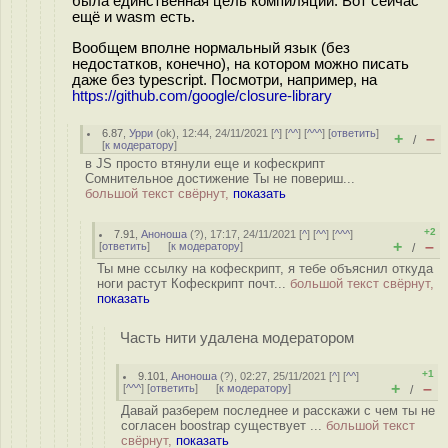
была единственная цель компиляции. Вот сейчас
ещё и wasm есть.
Вообщем вполне нормальный язык (без
недостатков, конечно), на котором можно писать
даже без typescript. Посмотри, например, на
https://github.com/google/closure-library
6.87
,
Урри
(
ok
), 12:44, 24/11/2021 [
^
] [
^^
] [
^^^
] [
ответить
]
+
–
/
[
к модератору
]
в JS просто втянули еще и кофескрипт
Сомнительное достижение Ты не повериш...
большой текст свёрнут,
показать
+2
7.91
,
Аноноша
(
?
), 17:17, 24/11/2021 [
^
] [
^^
] [
^^^
]
+
–
[
ответить
]
[
к модератору
]
/
Ты мне ссылку на кофескрипт, я тебе объяснил откуда
ноги растут Кофескрипт почт...
большой текст свёрнут,
показать
Часть нити удалена модератором
+1
9.101
,
Аноноша
(
?
), 02:27, 25/11/2021 [
^
] [
^^
]
+
–
[
^^^
] [
ответить
]
[
к модератору
]
/
Давай разберем последнее и расскажи с чем ты не
согласен boostrap существует ...
большой текст
свёрнут,
показать