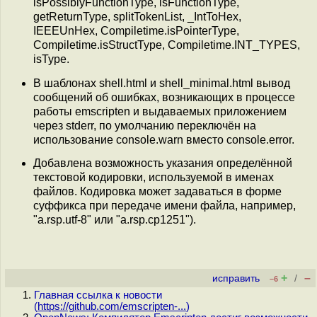
isPossiblyFunctionType, isFunctionType,
getReturnType, splitTokenList, _IntToHex,
IEEEUnHex, Compiletime.isPointerType,
Compiletime.isStructType, Compiletime.INT_TYPES,
isType.
В шаблонах shell.html и shell_minimal.html вывод
сообщений об ошибках, возникающих в процессе
работы emscripten и выдаваемых приложением
через stderr, по умолчанию переключён на
использование console.warn вместо console.error.
Добавлена возможность указания определённой
текстовой кодировки, используемой в именах
файлов. Кодировка может задаваться в форме
суффикса при передаче имени файла, например,
"a.rsp.utf-8" или "a.rsp.cp1251").
+
–
исправить
/
–6
Главная ссылка к новости
(
https://github.com/emscripten-...
)