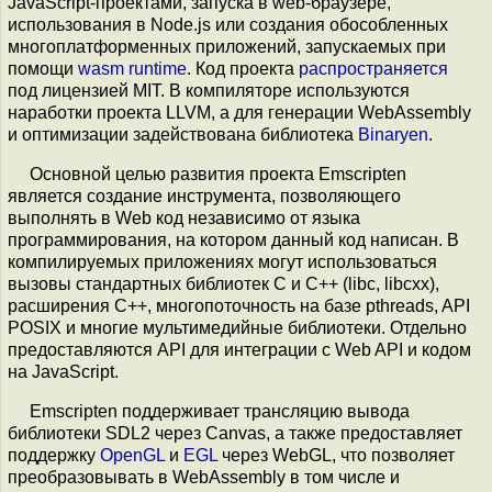
JavaScript-проектами, запуска в web-браузере,
использования в Node.js или создания обособленных
многоплатформенных приложений, запускаемых при
помощи
wasm runtime
. Код проекта
распространяется
под лицензией MIT. В компиляторе используются
наработки проекта LLVM, а для генерации WebAssembly
и оптимизации задействована библиотека
Binaryen
.
Основной целью развития проекта Emscripten
является создание инструмента, позволяющего
выполнять в Web код независимо от языка
программирования, на котором данный код написан. В
компилируемых приложениях могут использоваться
вызовы стандартных библиотек C и С++ (libc, libcxx),
расширения C++, многопоточность на базе pthreads, API
POSIX и многие мультимедийные библиотеки. Отдельно
предоставляются API для интеграции с Web API и кодом
на JavaScript.
Emscripten поддерживает трансляцию вывода
библиотеки SDL2 через Canvas, а также предоставляет
поддержку
OpenGL
и
EGL
через WebGL, что позволяет
преобразовывать в WebAssembly в том числе и