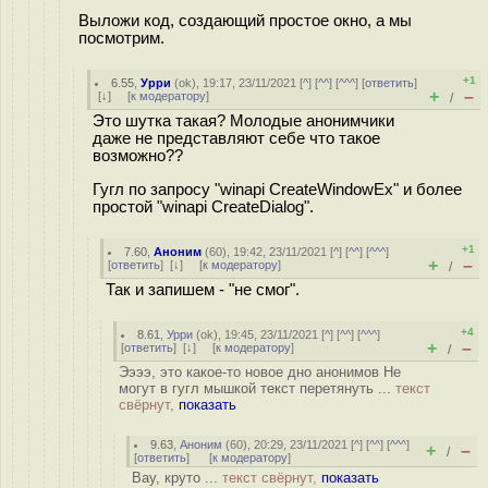
Выложи код, создающий простое окно, а мы
посмотрим.
+1
6.55
,
Урри
(
ok
), 19:17, 23/11/2021 [
^
] [
^^
] [
^^^
] [
ответить
]
+
–
[
↓
] [
к модератору
]
/
Это шутка такая? Молодые анонимчики
даже не представляют себе что такое
возможно??
Гугл по запросу "winapi CreateWindowEx" и более
простой "winapi CreateDialog".
+1
7.60
,
Аноним
(
60
), 19:42, 23/11/2021 [
^
] [
^^
] [
^^^
]
+
–
[
ответить
]
[
↓
] [
к модератору
]
/
Так и запишем - "не смог".
+4
8.61
,
Урри
(
ok
), 19:45, 23/11/2021 [
^
] [
^^
] [
^^^
]
+
–
[
ответить
]
[
↓
] [
к модератору
]
/
Ээээ, это какое-то новое дно анонимов Не
могут в гугл мышкой текст перетянуть ...
текст
свёрнут,
показать
9.63
,
Аноним
(
60
), 20:29, 23/11/2021 [
^
] [
^^
] [
^^^
]
+
–
/
[
ответить
]
[
к модератору
]
Вау, круто ...
текст свёрнут,
показать