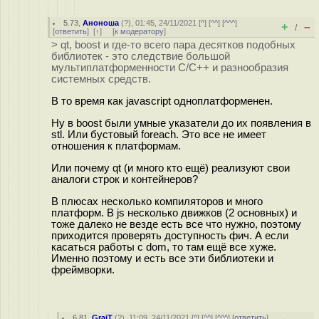
5.73
,
Аноноша
(
?
), 01:45, 24/11/2021 [
^
] [
^^
] [
^^^
]
+
–
/
[
ответить
]
[
↑
] [
к модератору
]
> qt, boost и где-то всего пара десятков подобных
библиотек - это следствие большой
мультиплатформенности С/С++ и разнообразия
системных средств.
В то время как javascript одноплатформенен.
Ну в boost были умные указатели до их появления в
stl. Или бустовый foreach. Это все не имеет
отношения к платформам.
Или почему qt (и много кто ещё) реализуют свои
аналоги строк и контейнеров?
В плюсах несколько компиляторов и много
платформ. В js несколько движков (2 основных) и
тоже далеко не везде есть все что нужно, поэтому
приходится проверять доступность фич. А если
касаться работы с dom, то там ещё все хуже.
Именно поэтому и есть все эти библиотеки и
фреймворки.
6.81
,
GraiT
(
?
), 11:09, 24/11/2021 [
^
] [
^^
] [
^^^
] [
ответить
]