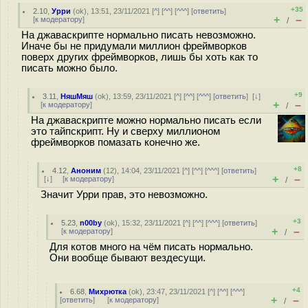
+35
2.10
,
Урри
(
ok
), 13:51, 23/11/2021 [
^
] [
^^
] [
^^^
] [
ответить
]
+
–
[
к модератору
]
/
На джаваскрипте нормально писать невозможно.
Иначе бы не придумали миллион фреймворков
поверх других фреймворков, лишь бы хоть как то
писать можно было.
+9
3.11
,
НяшМяш
(
ok
), 13:59, 23/11/2021 [
^
] [
^^
] [
^^^
] [
ответить
]
[
↓
]
+
–
[
к модератору
]
/
На джаваскрипте можно нормально писать если
это тайпскрипт. Ну и сверху миллионом
фреймворков помазать конечно же.
+8
4.12
,
Аноним
(
12
), 14:04, 23/11/2021 [
^
] [
^^
] [
^^^
] [
ответить
]
+
–
[
↓
] [
к модератору
]
/
Значит Урри прав, это невозможно.
+3
5.23
,
n00by
(
ok
), 15:32, 23/11/2021 [
^
] [
^^
] [
^^^
] [
ответить
]
+
–
[
к модератору
]
/
Для котов много на чём писать нормально.
Они вообще бывают вездесущи.
+4
6.68
,
Михрютка
(
ok
), 23:47, 23/11/2021 [
^
] [
^^
] [
^^^
]
+
–
[
ответить
]
[
к модератору
]
/