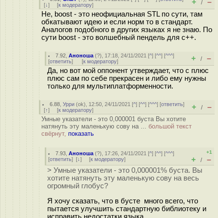
+
–
/
[
↓
] [
к модератору
]
Не, boost - это неофициальная STL по сути, там
обкатывают идею и если норм то в стандарт.
Аналогов подобного в других языках я не знаю. По
сути boost - это волшебный пендель для c++.
7.92
,
Аноноша
(
?
), 17:18, 24/11/2021 [
^
] [
^^
] [
^^^
]
+
–
/
[
ответить
]
[
к модератору
]
Да, но вот мой оппонент утверждает, что с плюс
плюс сам по себе прекрасен и либо ему нужны
только для мультиплатформенности.
6.88
,
Урри
(
ok
), 12:50, 24/11/2021 [
^
] [
^^
] [
^^^
] [
ответить
]
+
–
/
[
↑
] [
к модератору
]
Умные указатели - это 0,000001 буста Вы хотите
натянуть эту маленькую сову на ...
большой текст
свёрнут,
показать
+1
7.93
,
Аноноша
(
?
), 17:26, 24/11/2021 [
^
] [
^^
] [
^^^
]
+
–
[
ответить
]
[
↓
] [
к модератору
]
/
> Умные указатели - это 0,000001% буста. Вы
хотите натянуть эту маленькую сову на весь
огромный глобус?
Я хочу сказать, что в бусте много всего, что
пытается улучшить стандартную библиотеку и
исправить недостатки языка.