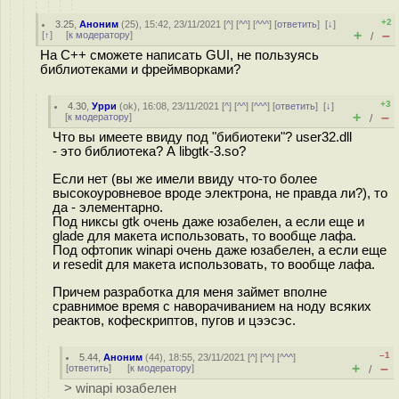
+2
3.25
,
Аноним
(
25
), 15:42, 23/11/2021 [
^
] [
^^
] [
^^^
] [
ответить
]
[
↓
]
+
–
[
↑
] [
к модератору
]
/
На C++ сможете написать GUI, не пользуясь
библиотеками и фреймворками?
+3
4.30
,
Урри
(
ok
), 16:08, 23/11/2021 [
^
] [
^^
] [
^^^
] [
ответить
]
[
↓
]
+
–
[
к модератору
]
/
Что вы имеете ввиду под "бибиотеки"? user32.dll
- это библиотека? А libgtk-3.so?
Если нет (вы же имели ввиду что-то более
высокоуровневое вроде электрона, не правда ли?), то
да - элементарно.
Под никсы gtk очень даже юзабелен, а если еще и
glade для макета использовать, то вообще лафа.
Под офтопик winapi очень даже юзабелен, а если еще
и resedit для макета использовать, то вообще лафа.
Причем разработка для меня займет вполне
сравнимое время с наворачиванием на ноду всяких
реактов, кофескриптов, пугов и цээсэс.
–1
5.44
,
Аноним
(
44
), 18:55, 23/11/2021 [
^
] [
^^
] [
^^^
]
+
–
[
ответить
]
[
к модератору
]
/
> winapi юзабелен