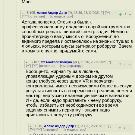
Мао.
5.105
,
Алекс Андер Датр
(
?
), 16:39, 26/11/2021 [
^
] [
^^
]
+
–
/
[
^^^
] [
ответить
]
[
к модератору
]
Астапа понесло. Отсылка была к
профессиональному владению парой инструментов,
способных решать широкий спектр задач. Немного
проинтегрирую вашу мысль о "вооружении" до
видимого предела и остановлюсь на жирных тушах в
люльках, которым анусы вытирают роборуки. Зачем
и кому это нужно, придумайте сами.
6.107
,
YetAnotherOnanym
(
ok
), 19:36, 26/11/2021 [
^
]
+
–
/
[
^^
] [
^^^
] [
ответить
]
[
к модератору
]
Вообще-то, жирная туша в люльке,
управляющая ударным дроном на другом
конце глобуса через шлем VR и перчатки-
контроллеры, имеет несоизмеримо более высокую
результативность в современных реалиях, нежели
мастер, виртуозно владеющий мечом и нагинатой.
И - да, если надо приставить к нему роборуку,
чтобы избавить от необходимости во время
задания снимать перчатку - значит надо
приставить к нему эту роборуку.
7.110
,
Алекс Андер Датр
(
?
), 23:26, 26/11/2021 [
^
]
+
–
/
[
^^
] [
^^^
] [
ответить
]
[
к модератору
]