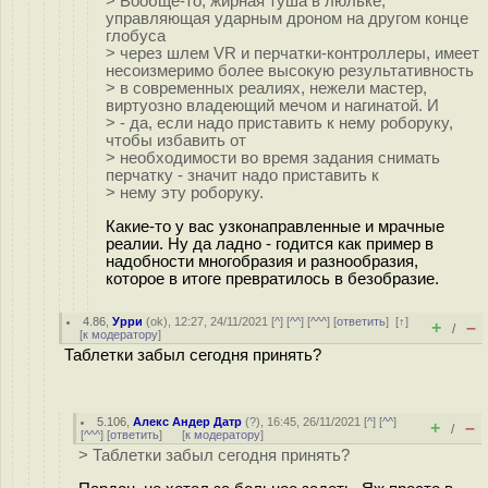
> Вообще-то, жирная туша в люльке,
управляющая ударным дроном на другом конце
глобуса
> через шлем VR и перчатки-контроллеры, имеет
несоизмеримо более высокую результативность
> в современных реалиях, нежели мастер,
виртуозно владеющий мечом и нагинатой. И
> - да, если надо приставить к нему роборуку,
чтобы избавить от
> необходимости во время задания снимать
перчатку - значит надо приставить к
> нему эту роборуку.
Какие-то у вас узконаправленные и мрачные
реалии. Ну да ладно - годится как пример в
надобности многобразия и разнообразия,
которое в итоге превратилось в безобразие.
4.86
,
Урри
(
ok
), 12:27, 24/11/2021 [
^
] [
^^
] [
^^^
] [
ответить
]
[
↑
]
+
–
/
[
к модератору
]
Таблетки забыл сегодня принять?
5.106
,
Алекс Андер Датр
(
?
), 16:45, 26/11/2021 [
^
] [
^^
]
+
–
/
[
^^^
] [
ответить
]
[
к модератору
]
> Таблетки забыл сегодня принять?