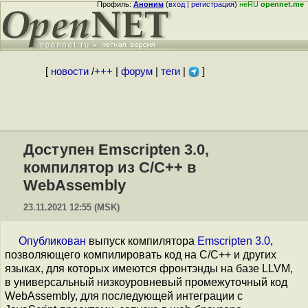
Профиль:
Аноним
(
вход
|
регистрация
)
неRU
opennet.me
[
новости
/
+++
|
форум
|
теги
|
]
Доступен Emscripten 3.0,
компилятор из C/C++ в
WebAssembly
23.11.2021 12:55 (MSK)
Опубликован
выпуск компилятора
Emscripten 3.0
,
позволяющего компилировать код на C/C++ и других
языках, для которых имеются фронтэнды на базе LLVM,
в универсальный низкоуровневый промежуточный код
WebAssembly, для последующей интеграции с