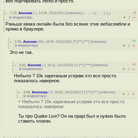
веб портировать легко и просто.
–1
1.15
,
Аноним
(
-
), 14:38, 23/11/2021 [
ответить
] [
﹢﹢﹢
] [
· · ·
]
[
↓
]
+
–
[
к модератору
]
/
Раньше квака онлайн была без всяких этих вебасембли и
прямо в браузере.
+1
2.45
,
Аноним
(
44
), 18:56, 23/11/2021 [
^
] [
^^
] [
^^^
] [
ответить
]
+
–
[
к модератору
]
/
Это не так.
–1
3.62
,
Аноним
(
-
), 20:11, 23/11/2021 [
^
] [
^^
] [
^^^
] [
ответить
]
+
–
[
к модератору
]
/
Небыло ? 10к зареганым усерам это все просто
показалось наверное.
4.94
,
Аноноша
(
?
), 18:55, 24/11/2021 [
^
] [
^^
] [
^^^
] [
ответить
]
+
–
/
[
к модератору
]
> Небыло ? 10к зареганым усерам это все просто
показалось наверное.
Ты про Quake Live? Он на npapi был и нужно было
ставить плагин.