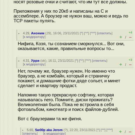
носят розовые очки и считают, что им тут все должны.
Приложения у них по 20кб и написаны на C и
ассемблере. А броузер не нужон ваш, можно и ведь по
TCP пакеты пулять.
+4
4.29
,
Аноним
(
29
), 16:06, 23/11/2021 [
^
] [
^^
] [
^^^
] [
ответить
]
+
–
[
к модератору
]
/
Нифига, Козя, ты сознанием сморкнулся... Вот они,
оказывается, какие, правильные вопросы то...
+3
4.31
,
Урри
(
ok
), 16:11, 23/11/2021 [
^
] [
^^
] [
^^^
] [
ответить
]
+
–
[
к модератору
]
/
Нет, почему же, браузер нужен. Но именно что
браузер, а не комбайн, который и страничку
покажет, и домашние фотки дяде сольет, и минет
сделает и квартиру продаст.
Напомню такую прекрасную софтину, которая
называлась nero. Помните, диски прожигать?
Великолепная была. Пока не встроила в себя
фотоальбом, кинотеатр и поиск файлов-дублей.
Вот с браузерами та же фигня.
5.65
,
Sw00p aka Jerom
(
?
), 22:20, 23/11/2021 [
^
] [
^^
] [
^^^
]
+
–
/
[
ответить
]
[
к модератору
]