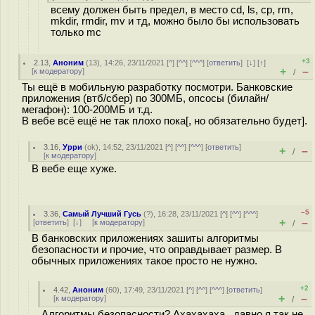
всему должен быть предел, в место cd, ls, cp, rm,
mkdir, rmdir, mv и тд, можно было бы использовать
только mc
+3
2.13
,
Аноним
(
13
), 14:26, 23/11/2021 [
^
] [
^^
] [
^^^
] [
ответить
]
[
↓
] [
↑
]
+
–
[
к модератору
]
/
Ты ещё в мобильную разработку посмотри. Банковские
приложения (втб/сбер) по 300МБ, опсосы (билайн/
мегафон): 100-200МБ и т.д.
В вебе всё ещё не так плохо пока[, но обязательно будет].
3.16
,
Урри
(
ok
), 14:52, 23/11/2021 [
^
] [
^^
] [
^^^
] [
ответить
]
+
–
/
[
к модератору
]
В вебе еще хуже.
–5
3.36
,
Самый Лучший Гусь
(
?
), 16:28, 23/11/2021 [
^
] [
^^
] [
^^^
]
+
–
[
ответить
]
[
↓
] [
к модератору
]
/
В банковских приложениях зашиты алгоритмы
безопасности и прочие, что оправдывает размер. В
обычных приложениях такое просто не нужно.
+2
4.42
,
Аноним
(
60
), 17:49, 23/11/2021 [
^
] [
^^
] [
^^^
] [
ответить
]
+
–
[
к модератору
]
/
Алгоритмы безопасности? Ахахахаха...давно я так не