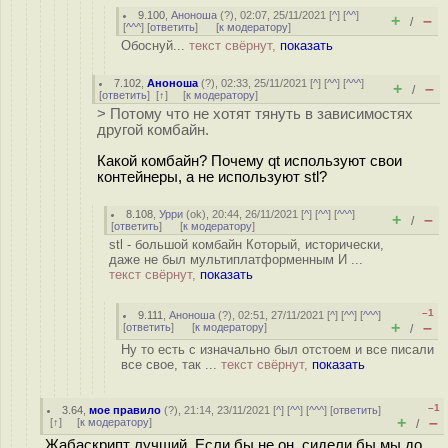
9.100
,
Аноноша
(
?
), 02:07, 25/11/2021 [
^
] [
^^
]
+
–
/
[
^^^
] [
ответить
]
[
к модератору
]
Обоснуй...
текст свёрнут,
показать
7.102
,
Аноноша
(
?
), 02:33, 25/11/2021 [
^
] [
^^
] [
^^^
]
+
–
/
[
ответить
]
[
↑
] [
к модератору
]
> Потому что не хотят тянуть в зависимостях
другой комбайн.
Какой комбайн? Почему qt используют свои
контейнеры, а не используют stl?
8.108
,
Урри
(
ok
), 20:44, 26/11/2021 [
^
] [
^^
] [
^^^
]
+
–
/
[
ответить
]
[
к модератору
]
stl - большой комбайн Который, исторически,
даже не был мультиплатформенным И ...
текст свёрнут,
показать
–1
9.111
,
Аноноша
(
?
), 02:51, 27/11/2021 [
^
] [
^^
] [
^^^
]
+
–
[
ответить
]
[
к модератору
]
/
Ну то есть с изначально был отстоем и все писали
все свое, так ...
текст свёрнут,
показать
–1
3.64
,
мое правило
(
?
), 21:14, 23/11/2021 [
^
] [
^^
] [
^^^
] [
ответить
]
+
–
[
↑
] [
к модератору
]
/
Жабаскрипт лучший. Если бы не он, сидели бы мы до