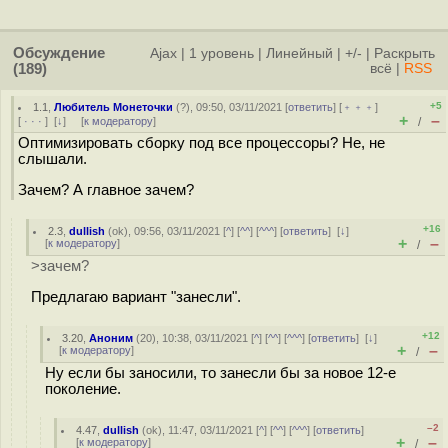
Обсуждение
Ajax
|
1 уровень
|
Линейный
|
+/-
|
Раскрыть
(189)
всё
|
RSS
+5
1.1
,
Любитель Монеточки
(
?
), 09:50, 03/11/2021 [
ответить
] [
﹢﹢﹢
]
+
–
[
· · ·
]
[
↓
] [
к модератору
]
/
Оптимизировать сборку под все процессоры? Не, не
слышали.
Зачем? А главное зачем?
+16
2.3
,
dullish
(
ok
), 09:56, 03/11/2021 [
^
] [
^^
] [
^^^
] [
ответить
]
[
↓
]
+
–
[
к модератору
]
/
>зачем?
Предлагаю вариант "занесли".
+12
3.20
,
Аноним
(
20
), 10:38, 03/11/2021 [
^
] [
^^
] [
^^^
] [
ответить
]
[
↓
]
+
–
[
к модератору
]
/
Ну если бы заносили, то занесли бы за новое 12-е
поколение.
–2
4.47
,
dullish
(
ok
), 11:47, 03/11/2021 [
^
] [
^^
] [
^^^
] [
ответить
]
+
–
[
к модератору
]
/