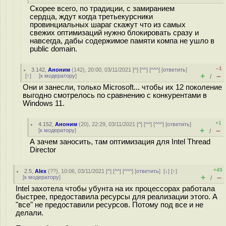
Скорее всего, по традиции, с замиранием
сердца, ждут когда третьекурсники
провинциальных шараг скажут что из самых
свежих оптимизаций нужно блокировать сразу и
навсегда, дабы содержимое памяти компа не ушло в
public domain.
–1
3.142
,
Аноним
(
142
), 20:00, 03/11/2021 [
^
] [
^^
] [
^^^
] [
ответить
]
+
–
[
↑
] [
к модератору
]
/
Они и занесли, только Microsoft... чтобы их 12 поколение
выгодно смотрелось по сравнению с конкурентами в
Windows 11.
+1
4.152
,
Аноним
(
20
), 22:29, 03/11/2021 [
^
] [
^^
] [
^^^
] [
ответить
]
+
–
[
к модератору
]
/
А зачем заносить, там оптимизация для Intel Thread
Director
+45
2.5
,
Alex
(
??
), 10:06, 03/11/2021 [
^
] [
^^
] [
^^^
] [
ответить
]
[
↓
] [
↑
]
+
–
[
к модератору
]
/
Intel захотела чтобы убунта на их процессорах работала
быстрее, предоставила ресурсы для реализации этого. А
"все" не предоставили ресурсов. Потому под все и не
делали.