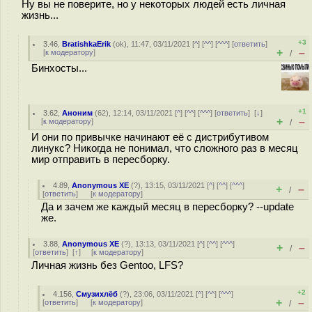
Ну вы не поверите, но у некоторых людей есть личная
жизнь...
+3
3.46
,
BratishkaErik
(
ok
), 11:47, 03/11/2021 [
^
] [
^^
] [
^^^
] [
ответить
]
+
–
[
к модератору
]
/
Бинхосты...
+1
3.62
,
Аноним
(
62
), 12:14, 03/11/2021 [
^
] [
^^
] [
^^^
] [
ответить
]
[
↓
]
+
–
[
к модератору
]
/
И они по привычке начинают её с дистрибутивом
линукс? Никогда не понимал, что сложного раз в месяц
мир отправить в пересборку.
4.89
,
Anonymous XE
(
?
), 13:15, 03/11/2021 [
^
] [
^^
] [
^^^
]
+
–
/
[
ответить
]
[
к модератору
]
Да и зачем же каждый месяц в пересборку? --update
же.
3.88
,
Anonymous XE
(
?
), 13:13, 03/11/2021 [
^
] [
^^
] [
^^^
]
+
–
/
[
ответить
]
[
↑
] [
к модератору
]
Личная жизнь без Gentoo, LFS?
+2
4.156
,
Смузихлёб
(
?
), 23:06, 03/11/2021 [
^
] [
^^
] [
^^^
]
+
–
[
ответить
]
[
к модератору
]
/