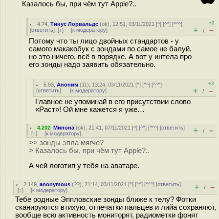
Казалось бы, при чём тут Apple?..
+2
4.74
,
Тинус Лорвальдс
(
ok
), 12:51, 03/11/2021 [
^
] [
^^
] [
^^^
]
+
–
[
ответить
]
[
↓
] [
к модератору
]
/
Потому что ты лицо двойных стандартов - у
самого макакобук с зондами по самое не балуй,
но это ничего, всё в порядке. А вот у интела про
его зонды надо заявить обязательно.
+2
5.93
,
Аноним
(
11
), 13:24, 03/11/2021 [
^
] [
^^
] [
^^^
]
+
–
[
ответить
]
[
к модератору
]
/
Главное не упоминай в его присутствии слово
«Раст»! Ой мне кажется я уже…
4.202
,
Минона
(
ok
), 21:41, 07/11/2021 [
^
] [
^^
] [
^^^
] [
ответить
]
+
–
/
[
↑
] [
к модератору
]
>> зонды эпла мягче?
> Казалось бы, при чём тут Apple?..
А чей логотип у тебя на аватаре.
2.149
,
anonymous
(
??
), 21:14, 03/11/2021 [
^
] [
^^
] [
^^^
] [
ответить
]
+
–
/
[
↑
] [
к модератору
]
Тебе родные Эппловские зонды ближе к телу? Фотки
сканируются втихую, отпечатки пальцев и лийа сохраняют,
вообще всю активность мониторят, радиометки фонят