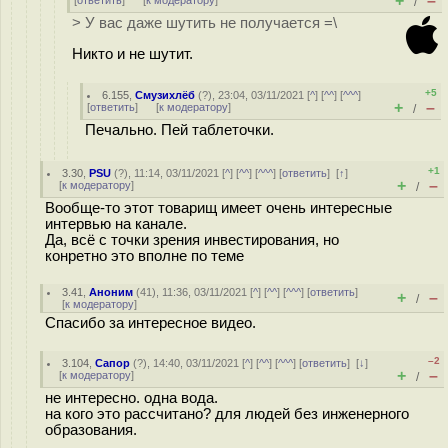
+
–
[
ответить
]
[
к модератору
]
/
> У вас даже шутить не получается =\
Никто и не шутит.
+5
6.155
,
Смузихлёб
(
?
), 23:04, 03/11/2021 [
^
] [
^^
] [
^^^
]
+
–
[
ответить
]
[
к модератору
]
/
Печально. Пей таблеточки.
+1
3.30
,
PSU
(
?
), 11:14, 03/11/2021 [
^
] [
^^
] [
^^^
] [
ответить
]
[
↑
]
+
–
[
к модератору
]
/
Вообще-то этот товарищ имеет очень интересные
интервью на канале.
Да, всё с точки зрения инвестирования, но
конретно это вполне по теме
3.41
,
Аноним
(
41
), 11:36, 03/11/2021 [
^
] [
^^
] [
^^^
] [
ответить
]
+
–
/
[
к модератору
]
Спасибо за интересное видео.
–2
3.104
,
Сапор
(
?
), 14:40, 03/11/2021 [
^
] [
^^
] [
^^^
] [
ответить
]
[
↓
]
+
–
[
к модератору
]
/
не интересно. одна вода.
на кого это рассчитано? для людей без инженерного
образования.