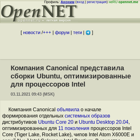
Профиль:
Аноним
(
вход
|
регистрация
)
неRU
opennet.me
[
новости
/
+++
|
форум
|
теги
|
]
Компания Canonical представила
сборки Ubuntu, оптимизированные
для процессоров Intel
03.11.2021 09:43 (MSK)
Компания Canonical
объявила
о начале
формирования отдельных
системных образов
дистрибутивов
Ubuntu Core 20
и
Ubuntu Desktop 20.04
,
оптимизированных для
11 поколения
процессоров Intel
Core (Tiger Lake, Rocket Lake), чипов Intel Atom X6000E и