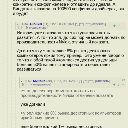
конкретный конфиг железа и отладить до идеала. А
Винда как глючила на 100500 конфигах и драйверах, так
и будет.
4.34
,
Аноним
(
11
), 11:23, 03/11/2021 [
^
] [
^^
] [
^^^
] [
ответить
]
+
–
/
[
↓
] [
к модератору
]
История уже показала что это тупиковая ветвь
развития. А то что эпл, до сих пор не может догнать по
производительности Nvidia отличный показать.
Да и то что у эпл жалкие 8% рынка десктопных
компьютеров яркий тому пример. Это уже не говоря о
то что любой такой «комплекс» достигнув дольши
больше 50% начнет стагнировать и перестанет
развиваться.
+2
5.52
,
Минона
(
ok
), 11:57, 03/11/2021 [
^
] [
^^
] [
^^^
] [
ответить
]
+
–
[
↓
] [
к модератору
]
/
>эпл, до сих пор не может догнать по
производительности Nvidia отличный показать
уже догнали
>у эпл жалкие 8% рынка десктопных компьютеров
яркий тому пример.
еще более жалкий 1% рынка десктопных