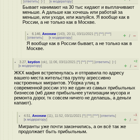
[
ответить
]
[
↑
] [
к модератору
]
Бывает нанимают на 30 тыс кидают и выплачивают
меньше. А дальше как хочешь или работай за
меньше, или уходи, или жалуйся. Я вообще как в
России, а не только как в Москве.
6.146
,
Аноним
(
143
), 20:11, 03/11/2021 [
^
] [
^^
] [
^^^
]
+
–
/
[
ответить
]
[
к модератору
]
Я вообще как в России бывает, а не только как в
Москве.
+2
3.27
,
keydon
(
ok
), 11:06, 03/11/2021 [
^
] [
^^
] [
^^^
] [
ответить
]
[
↑
]
+
–
[
к модератору
]
/
ЖКХ мафия встрепенулась и отправила по адресу
вашего места жительства группу агрессивно
настроенных мигрантов. Уборка улиц в
современной россии это же один из самых прибыльных
бизнесов (мб даже прибыльнее утилизации мусора и
ремонта дорог, тк совсем ничего не делаешь, а деньги
капают).
–1
4.51
,
Аноним
(
11
), 11:52, 03/11/2021 [
^
] [
^^
] [
^^^
] [
ответить
]
+
–
[
к модератору
]
/
Мигранты уже почти закончились, а он всё так же
продолжает быть прибыльным.