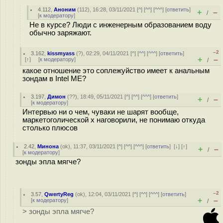
4.112
,
Аноним
(
112
), 16:28, 03/11/2021 [
^
] [
^^
] [
^^^
] [
ответить
]
+
–
/
[
к модератору
]
Не в курсе? Люди с инженерным образованием воду
обычно заряжают.
–2
3.162
,
kissmyass
(
?
), 02:29, 04/11/2021 [
^
] [
^^
] [
^^^
] [
ответить
]
+
–
[
↑
] [
к модератору
]
/
какое отношение это соплежуйство имеет к анальным
зондам в Intel ME?
3.197
,
Димон
(
??
), 18:49, 05/11/2021 [
^
] [
^^
] [
^^^
] [
ответить
]
+
–
/
[
к модератору
]
Интервью ни о чем, чуваки не шарят вообще,
маркетоголической х наговорили, не понимаю откуда
столько плюсов
2.42
,
Минона
(
ok
), 11:37, 03/11/2021 [
^
] [
^^
] [
^^^
] [
ответить
]
[
↓
] [
↑
]
+
–
/
[
к модератору
]
зонды эпла мягче?
–2
3.57
,
QwertyReg
(
ok
), 12:04, 03/11/2021 [
^
] [
^^
] [
^^^
] [
ответить
]
+
–
[
к модератору
]
/
> зонды эпла мягче?