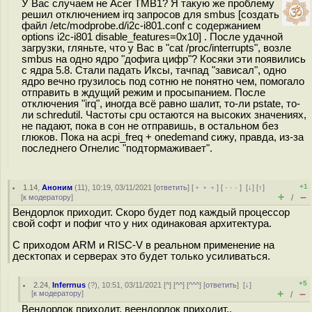
У Вас случаем не Acer TMB1? Я такую же проблему
решил отключением irq запросов для smbus [создать
файл /etc/modprobe.d/i2c-i801.conf с содержанием
options i2c-i801 disable_features=0x10] . После удачной
загрузки, гляньте, что у Вас в "cat /proc/interrupts", возле
smbus на одно ядро "дофига цифр"? Косяки эти появились
с ядра 5.8. Стали падать Иксы, тачпад "зависал", одно
ядро вечно грузилось под сотню не понятно чем, помогало
отправить в ждущий режим и просыпанием. После
отключения "irq", иногда всё равно шалит, то-ли pstate, то-
ли schredutil. Частоты cpu остаются на высоких значениях,
не падают, пока в сон не отправишь, в остальном без
глюков. Пока на acpi_freq + onedemand сижу, правда, из-за
последнего Огнелис "подтормаживает".
+1
1.14
,
Аноним
(
11
), 10:19, 03/11/2021 [
ответить
] [
﹢﹢﹢
] [
· · ·
]
[
↓
] [
↑
]
+
–
[
к модератору
]
/
Вендорлок приходит. Скоро будет под каждый процессор
свой софт и пофиг что у них одинаковая архитектура.
С приходом ARM и RISC-V в реальном применение на
десктопах и серверах это будет только усиливаться.
+5
2.24
,
Inferrnus
(
?
), 10:51, 03/11/2021 [
^
] [
^^
] [
^^^
] [
ответить
]
[
↓
]
+
–
[
к модератору
]
/
Вендорлок приходит, веендорлок приходит..