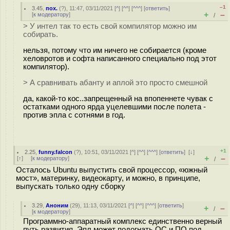
–1
3.45
,
пох.
(
?
), 11:47, 03/11/2021 [
^
] [
^^
] [
^^^
] [
ответить
]
+
–
[
к модератору
]
/
> У интел так то есть свой компилятор можно им
собирать.
нельзя, потому что им ничего не собирается (кроме
хеловротов и софта написанного специально под этот
компилятор).
> А сравнивать абанту и аплой это просто смешной
да, какой-то кос..запрещенный на впопеннете чувак с
остатками одного ярда уцелевшими после полета -
против эпла с сотнями в год.
+1
2.25
,
funny.falcon
(
?
), 10:51, 03/11/2021 [
^
] [
^^
] [
^^^
] [
ответить
]
[
↓
]
+
–
[
↑
] [
к модератору
]
/
Осталось Ubuntu выпустить свой процессор, «южный
мост», материнку, видеокарту, и можно, в принципе,
выпускать только одну сборку
3.29
,
Аноним
(
29
), 11:13, 03/11/2021 [
^
] [
^^
] [
^^^
] [
ответить
]
+
–
/
[
к модератору
]
Программно-аппаратный комплекс единственно верный
путь развития. Эпл может подогнать ОС и ПО под