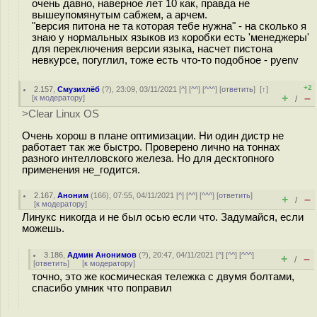
очень давно, наверное лет 10 как, правда не
вышеупомянутым сабжем, а арчем.
"версия питона не та которая тебе нужна" - на сколько я
знаю у нормальных языков из коробки есть 'менеджеры'
для переключения версии языка, насчет пистона
невкурсе, погуглил, тоже есть что-то подобное - pyenv
+2
2.157
,
Смузихлёб
(
?
), 23:09, 03/11/2021 [
^
] [
^^
] [
^^^
] [
ответить
]
[
↑
]
+
–
[
к модератору
]
/
>Clear Linux OS
Очень хорош в плане оптимизации. Ни один дистр не
работает так же быстро. Проверено лично на тоннах
разного интелловского железа. Но для десктопного
применения не_годится.
2.167
,
Аноним
(
166
), 07:55, 04/11/2021 [
^
] [
^^
] [
^^^
] [
ответить
]
+
–
/
[
к модератору
]
Линукс никогда и не был осью если что. Задумайся, если
можешь.
3.186
,
Админ Анонимов
(
?
), 20:47, 04/11/2021 [
^
] [
^^
] [
^^^
]
+
–
/
[
ответить
]
[
к модератору
]
точно, это же космическая тележка с двумя болтами,
спасибо умник что поправил