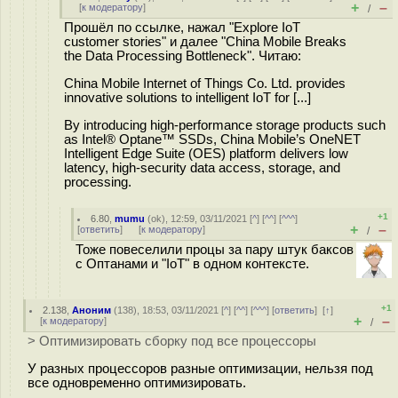
+
–
[
к модератору
]
/
Прошёл по ссылке, нажал "Explore IoT
customer stories" и далее "China Mobile Breaks
the Data Processing Bottleneck". Читаю:
China Mobile Internet of Things Co. Ltd. provides
innovative solutions to intelligent IoT for [...]
By introducing high-performance storage products such
as Intel® Optane™ SSDs, China Mobile’s OneNET
Intelligent Edge Suite (OES) platform delivers low
latency, high-security data access, storage, and
processing.
+1
6.80
,
mumu
(
ok
), 12:59, 03/11/2021 [
^
] [
^^
] [
^^^
]
+
–
[
ответить
]
[
к модератору
]
/
Тоже повеселили процы за пару штук баксов
с Оптанами и "IoT" в одном контексте.
+1
2.138
,
Аноним
(
138
), 18:53, 03/11/2021 [
^
] [
^^
] [
^^^
] [
ответить
]
[
↑
]
+
–
[
к модератору
]
/
> Оптимизировать сборку под все процессоры
У разных процессоров разные оптимизации, нельзя под
все одновременно оптимизировать.