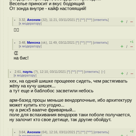
Веселье приносит и вкус бодрящий
От зонда внутре - кайф настояящий!
3.32
,
Аноним
(
32
), 11:21, 03/11/2021 [
^
] [
^^
] [
^^^
] [
ответить
]
+
–
/
[
к модератору
]
👍🏻
+1
3.48
,
Минона
(
ok
), 11:49, 03/11/2021 [
^
] [
^^
] [
^^^
] [
ответить
]
+
–
[
к модератору
]
/
👏
на бис!
2.61
,
пауль
(
?
), 12:10, 03/11/2021 [
^
] [
^^
] [
^^^
] [
ответить
]
[
↑
]
+
–
/
[
к модератору
]
хех, на одной шишке прощееее сидеть, чем растягивать
жёпу на кучу шишек...
а тут еще и баблобос засветили небось
арм-базед процы меньше вендорлочные, ибо архитектуру
может купить кто угодно...
ну а риск5 ваапче фриварный...
поле для вспахивания вендоров таки поболе получается,
ну залочит кто свое детище, так другие обойдут.
+2
3.64
,
Аноним
(
64
), 12:16, 03/11/2021 [
^
] [
^^
] [
^^^
] [
ответить
]
+
–
[
к модератору
]