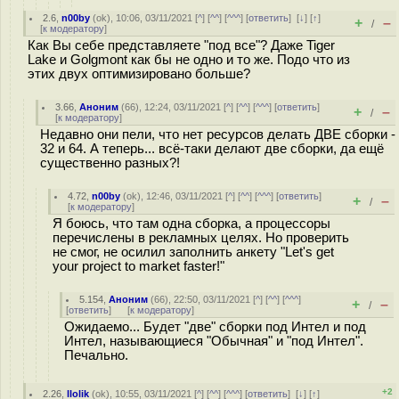
2.6
,
n00by
(
ok
), 10:06, 03/11/2021 [
^
] [
^^
] [
^^^
] [
ответить
]
[
↓
] [
↑
]
+
–
/
[
к модератору
]
Как Вы себе представляете "под все"? Даже Tiger
Lake и Golgmont как бы не одно и то же. Подо что из
этих двух оптимизировано больше?
3.66
,
Аноним
(
66
), 12:24, 03/11/2021 [
^
] [
^^
] [
^^^
] [
ответить
]
+
–
/
[
к модератору
]
Недавно они пели, что нет ресурсов делать ДВЕ сборки -
32 и 64. А теперь... всё-таки делают две сборки, да ещё
существенно разных?!
4.72
,
n00by
(
ok
), 12:46, 03/11/2021 [
^
] [
^^
] [
^^^
] [
ответить
]
+
–
/
[
к модератору
]
Я боюсь, что там одна сборка, а процессоры
перечислены в рекламных целях. Но проверить
не смог, не осилил заполнить анкету "Let's get
your project to market faster!"
5.154
,
Аноним
(
66
), 22:50, 03/11/2021 [
^
] [
^^
] [
^^^
]
+
–
/
[
ответить
]
[
к модератору
]
Ожидаемо... Будет "две" сборки под Интел и под
Интел, называющиеся "Обычная" и "под Интел".
Печально.
+2
2.26
,
llolik
(
ok
), 10:55, 03/11/2021 [
^
] [
^^
] [
^^^
] [
ответить
]
[
↓
] [
↑
]