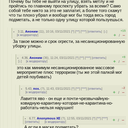
Почему бы тебе не выйти на улицу, взять метлу и не
пройтись по главному проспекту убрать за всеми? Само
собой тебе никто за это не заплатит, а более того скажут
что ты плохо убрал и вообще мог бы тогда весь город
подметать, а не только одну улицу которой пользуешься.
+15
3.11
,
Аноним
(
11
), 10:16, 03/11/2021 [
^
] [
^^
] [
^^^
] [
ответить
]
[
↓
]
+
–
[
к модератору
]
/
За такое можно и срок огрести, за несанкционированную
уборку улицы.
+9
4.36
,
Аноним
(
36
), 11:24, 03/11/2021 [
^
] [
^^
] [
^^^
] [
ответить
]
+
–
[
↓
] [
к модератору
]
/
это как минимум несанкционированное массовое
мероприятие плюс терроризм (ты же этой палкой мог
детей поубивать)
–2
5.43
,
пох.
(
?
), 11:43, 03/11/2021 [
^
] [
^^
] [
^^^
] [
ответить
]
+
–
[
к модератору
]
/
Лавиття яво - он еще и почти-чрезвычайную-
ковидную-карантину-которая-не-карантина-но-
работать-нельзя нарушил!
6.77
,
Anonymous XE
(
?
), 12:55, 03/11/2021 [
^
] [
^^
] [
^^^
]
+
–
/
[
ответить
]
[
к модератору
]
А если в маске подметать?