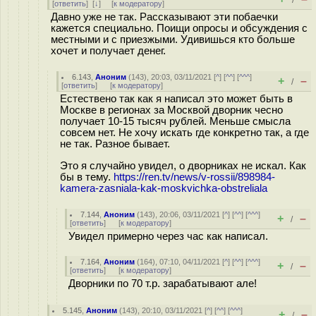
/
[
ответить
]
[
↓
] [
к модератору
]
Давно уже не так. Рассказывают эти побаечки
кажется специально. Поищи опросы и обсуждения с
местными и с приезжыми. Удивишься кто больше
хочет и получает денег.
6.143
,
Аноним
(
143
), 20:03, 03/11/2021 [
^
] [
^^
] [
^^^
]
+
–
/
[
ответить
]
[
к модератору
]
Естествено так как я написал это может быть в
Москве в регионах за Москвой дворник чесно
получает 10-15 тысяч рублей. Меньше смысла
совсем нет. Не хочу искать где конкретно так, а где
не так. Разное бывает.
Это я случайно увидел, о дворниках не искал. Как
бы в тему.
https://ren.tv/news/v-rossii/898984-
kamera-zasniala-kak-moskvichka-obstreliala
7.144
,
Аноним
(
143
), 20:06, 03/11/2021 [
^
] [
^^
] [
^^^
]
+
–
/
[
ответить
]
[
к модератору
]
Увидел примерно через час как написал.
7.164
,
Аноним
(
164
), 07:10, 04/11/2021 [
^
] [
^^
] [
^^^
]
+
–
/
[
ответить
]
[
к модератору
]
Дворники по 70 т.р. зарабатывают але!
5.145
,
Аноним
(
143
), 20:10, 03/11/2021 [
^
] [
^^
] [
^^^
]
+
–
/