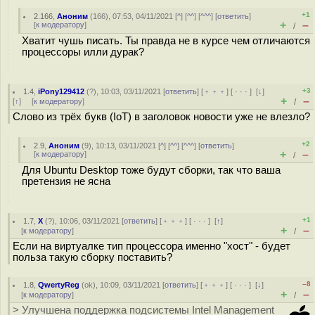
+1
2.166
,
Аноним
(
166
), 07:53, 04/11/2021 [
^
] [
^^
] [
^^^
] [
ответить
]
+
–
[
к модератору
]
/
Хватит чушь писать. Ты правда не в курсе чем отличаются
процессоры илли дурак?
+3
1.4
,
iPony129412
(
?
), 10:03, 03/11/2021 [
ответить
] [
﹢﹢﹢
] [
· · ·
]
[
↓
]
+
–
[
↑
] [
к модератору
]
/
Слово из трёх букв (IoT) в заголовок новости уже не влезло?
+2
2.9
,
Аноним
(
9
), 10:13, 03/11/2021 [
^
] [
^^
] [
^^^
] [
ответить
]
+
–
[
к модератору
]
/
Для Ubuntu Desktop тоже будут сборки, так что ваша
претензия не ясна
+1
1.7
,
Х
(
?
), 10:06, 03/11/2021 [
ответить
] [
﹢﹢﹢
] [
· · ·
]
[
↑
]
+
–
[
к модератору
]
/
Если на виртуалке тип процессора именно "хост" - будет
польза такую сборку поставить?
–8
1.8
,
QwertyReg
(
ok
), 10:09, 03/11/2021 [
ответить
] [
﹢﹢﹢
] [
· · ·
]
[
↓
]
+
–
[
к модератору
]
/
> Улучшена поддержка подсистемы Intel Management