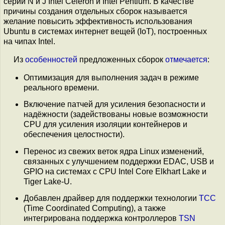
серий N и J Intel Celeron и Intel Pentium. В качестве
причины создания отдельных сборок называется
желание повысить эффективность использования
Ubuntu в системах интернет вещей (IoT), построенных
на чипах Intel.
Из
особенностей
предложенных сборок
отмечается
:
Оптимизация для выполнения задач в режиме
реального времени.
Включение патчей для усиления безопасности и
надёжности (задействованы новые возможности
CPU для усиления изоляции контейнеров и
обеспечения целостности).
Перенос из свежих веток ядра Linux изменений,
связанных с улучшением поддержки EDAC, USB и
GPIO на системах с CPU Intel Core Elkhart Lake и
Tiger Lake-U.
Добавлен драйвер для поддержки технологии
TCC
(Time Coordinated Computing), а также
интегрирована поддержка контроллеров
TSN