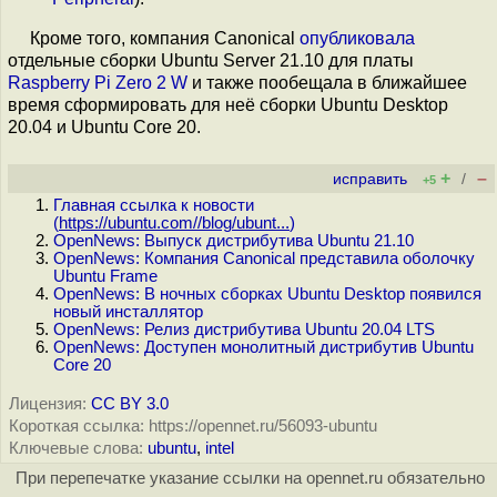
Кроме того, компания Canonical
опубликовала
отдельные сборки Ubuntu Server 21.10 для платы
Raspberry Pi Zero 2 W
и также пообещала в ближайшее
время сформировать для неё сборки Ubuntu Desktop
20.04 и Ubuntu Core 20.
+
–
исправить
/
+5
Главная ссылка к новости
(
https://ubuntu.com//blog/ubunt...
)
OpenNews: Выпуск дистрибутива Ubuntu 21.10
OpenNews: Компания Canonical представила оболочку
Ubuntu Frame
OpenNews: В ночных сборках Ubuntu Desktop появился
новый инсталлятор
OpenNews: Релиз дистрибутива Ubuntu 20.04 LTS
OpenNews: Доступен монолитный дистрибутив Ubuntu
Core 20
Лицензия:
CC BY 3.0
Короткая ссылка: https://opennet.ru/56093-ubuntu
Ключевые слова:
ubuntu
,
intel
При перепечатке указание ссылки на opennet.ru обязательно