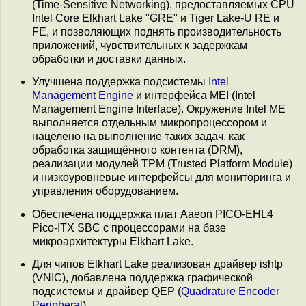
(Time-Sensitive Networking), предоставляемых CPU
Intel Core Elkhart Lake "GRE" и Tiger Lake-U RE и
FE, и позволяющих поднять производительность
приложений, чувствительных к задержкам
обработки и доставки данных.
Улучшена поддержка подсистемы
Intel
Management Engine
и интерфейса MEI (Intel
Management Engine Interface). Окружение Intel ME
выполняется отдельным микропроцессором и
нацелено на выполнение таких задач, как
обработка защищённого контента (DRM),
реализации модулей TPM (Trusted Platform Module)
и низкоуровневые интерфейсы для мониторинга и
управления оборудованием.
Обеспечена поддержка плат Aaeon PICO-EHL4
Pico-ITX SBC с процессорами на базе
микроархитектуры Elkhart Lake.
Для чипов Elkhart Lake реализован драйвер ishtp
(VNIC), добавлена поддержка графической
подсистемы и драйвер QEP (
Quadrature Encoder
Peripheral
).