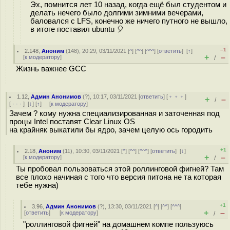
Эх, помнится лет 10 назад, когда ещё был студентом и
делать нечего было долгими зимними вечерами,
баловался с LFS, конечно же ничего путного не вышло,
в итоге поставил ubuntu 🎈
–1
2.148
,
Аноним
(
148
), 20:29, 03/11/2021 [
^
] [
^^
] [
^^^
] [
ответить
]
[
↑
]
+
–
[
к модератору
]
/
Жизнь важнее GCC
1.12
,
Админ Анонимов
(
?
), 10:17, 03/11/2021 [
ответить
] [
﹢﹢﹢
]
+
–
/
[
· · ·
]
[
↓
] [
↑
] [
к модератору
]
Зачем ? кому нужна специализированная и заточенная под
процы Intel поставят Clear Linux OS
на крайняк выкатили бы ядро, зачем целую ось городить
+1
2.18
,
Аноним
(
11
), 10:30, 03/11/2021 [
^
] [
^^
] [
^^^
] [
ответить
]
[
↓
]
+
–
[
к модератору
]
/
Ты пробовал пользоваться этой роллинговой фигней? Там
все плохо начиная с того что версия питона не та которая
тебе нужна)
+1
3.96
,
Админ Анонимов
(
?
), 13:30, 03/11/2021 [
^
] [
^^
] [
^^^
]
+
–
[
ответить
]
[
к модератору
]
/
"роллинговой фигней" на домашнем компе пользуюсь