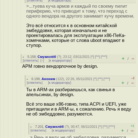
[
ответить
]
[
к модератору
]
>...туева куча армов и каждый по своему пилит
периферию, что приводит к тому, что переход с
одного вендора на другого занимает кучу времени.
Это всё относится к в основном китайской
эмбеддовке, которая изначально и не
проектировалась для эксплуатации x86-ПеКа-
хомячками, которые от слова uboot впадают в
ступор.
5.158
,
Смузихлёб
(
?
), 23:12, 03/11/2021 [
^
] [
^^
] [
^^^
]
+
–
/
[
ответить
]
[
↑
] [
к модератору
]
АРМ говно вендорлочное by design.
–2
6.199
,
Аноним
(
122
), 22:26, 05/11/2021 [
^
] [
^^
] [
^^^
]
+
–
[
ответить
]
[
к модератору
]
/
Ты в ARM-ах разбираешься, как свинья в
апельсинах, by design.
Всё это ваше x86-говно, типа ACPI и UEFI, уже
притащили и в ARM-ы, к сожалению. Речь я веду
не об эмбеддовке, разумеется.
+1
7.201
,
Смузихлёб
(
?
), 00:47, 06/11/2021 [
^
] [
^^
] [
^^^
]
+
–
[
ответить
]
[
к модератору
]
/
> Речь я веду не об эмбеддовке, разумеется.