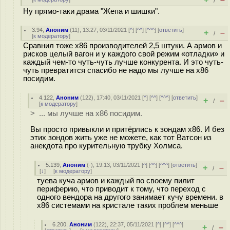
/
Ну прямо-таки драма "Жепа и шишки".
3.94
,
Аноним
(
11
), 13:27, 03/11/2021 [
^
] [
^^
] [
^^^
] [
ответить
]
+
–
/
[
к модератору
]
Сравнил тоже x86 производителей 2,5 штуки. А армов и
рисков целый вагон и у каждого свой режим «отладки» и
каждый чем-то чуть-чуть лучше конкурента. И это чуть-
чуть превратится спасибо не надо мы лучше на x86
посидим.
4.122
,
Аноним
(
122
), 17:40, 03/11/2021 [
^
] [
^^
] [
^^^
] [
ответить
]
+
–
/
[
к модератору
]
> ... мы лучше на x86 посидим.
Вы просто привыкли и притёрлись к зондам x86. И без
этих зондов жить уже не можете, как тот Ватсон из
анекдота про курительную трубку Холмса.
5.139
,
Аноним
(
-
), 19:13, 03/11/2021 [
^
] [
^^
] [
^^^
] [
ответить
]
+
–
/
[
↓
] [
к модератору
]
туева куча армов и каждый по своему пилит
периферию, что приводит к тому, что переход с
одного вендора на другого занимает кучу времени. в
x86 системами на кристале таких проблем меньше
6.200
,
Аноним
(
122
), 22:37, 05/11/2021 [
^
] [
^^
] [
^^^
]
+
–
/