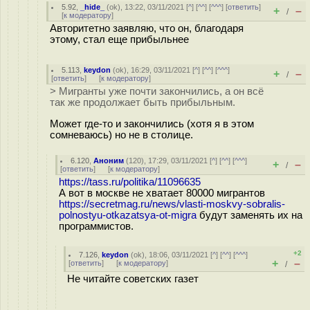
5.92
,
_hide_
(
ok
), 13:22, 03/11/2021 [
^
] [
^^
] [
^^^
] [
ответить
]
+
–
/
[
к модератору
]
Авторитетно заявляю, что он, благодаря
этому, стал еще прибыльнее
5.113
,
keydon
(
ok
), 16:29, 03/11/2021 [
^
] [
^^
] [
^^^
]
+
–
/
[
ответить
]
[
к модератору
]
> Мигранты уже почти закончились, а он всё
так же продолжает быть прибыльным.
Может где-то и закончились (хотя я в этом
сомневаюсь) но не в столице.
6.120
,
Аноним
(
120
), 17:29, 03/11/2021 [
^
] [
^^
] [
^^^
]
+
–
/
[
ответить
]
[
к модератору
]
https://tass.ru/politika/11096635
А вот в москве не хватает 80000 мигрантов
https://secretmag.ru/news/vlasti-moskvy-sobralis-
polnostyu-otkazatsya-ot-migra
будут заменять их на
программистов.
+2
7.126
,
keydon
(
ok
), 18:06, 03/11/2021 [
^
] [
^^
] [
^^^
]
+
–
[
ответить
]
[
к модератору
]
/
Не читайте советских газет