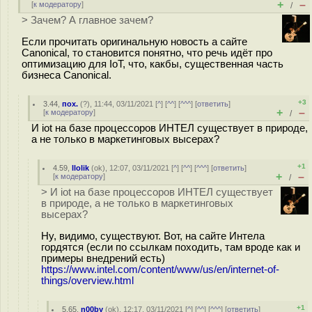
+
–
[
к модератору
]
/
> Зачем? А главное зачем?
Если прочитать оригинальную новость а сайте
Canonical, то становится понятно, что речь идёт про
оптимизацию для IoT, что, какбы, существенная часть
бизнеса Canonical.
+3
3.44
,
пох.
(
?
), 11:44, 03/11/2021 [
^
] [
^^
] [
^^^
] [
ответить
]
+
–
[
к модератору
]
/
И iot на базе процессоров ИНТЕЛ существует в природе,
а не только в маркетинговых выcepaх?
+1
4.59
,
llolik
(
ok
), 12:07, 03/11/2021 [
^
] [
^^
] [
^^^
] [
ответить
]
+
–
[
к модератору
]
/
> И iot на базе процессоров ИНТЕЛ существует
в природе, а не только в маркетинговых
выcepaх?
Ну, видимо, существуют. Вот, на сайте Интела
гордятся (если по ссылкам походить, там вроде как и
примеры внедрений есть)
https://www.intel.com/content/www/us/en/internet-of-
things/overview.html
+1
5.65
,
n00by
(
ok
), 12:17, 03/11/2021 [
^
] [
^^
] [
^^^
] [
ответить
]