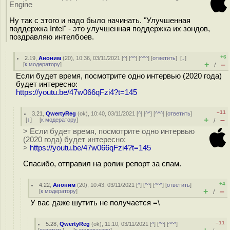
Engine
Ну так с этого и надо было начинать. "Улучшенная
поддержка Intel" - это улучшенная поддержка их зондов,
поздравляю интелбоев.
+6
2.19
,
Аноним
(
20
), 10:36, 03/11/2021 [
^
] [
^^
] [
^^^
] [
ответить
]
[
↓
]
+
–
[
к модератору
]
/
Если будет время, посмотрите одно интервью (2020 года)
будет интересно:
https://youtu.be/47w066qFzi4?t=145
–11
3.21
,
QwertyReg
(
ok
), 10:40, 03/11/2021 [
^
] [
^^
] [
^^^
] [
ответить
]
+
–
[
↓
] [
к модератору
]
/
> Если будет время, посмотрите одно интервью
(2020 года) будет интересно:
>
https://youtu.be/47w066qFzi4?t=145
Спасибо, отправил на ролик репорт за спам.
+4
4.22
,
Аноним
(
20
), 10:43, 03/11/2021 [
^
] [
^^
] [
^^^
] [
ответить
]
+
–
[
к модератору
]
/
У вас даже шутить не получается =\
–11
5.28
,
QwertyReg
(
ok
), 11:10, 03/11/2021 [
^
] [
^^
] [
^^^
]