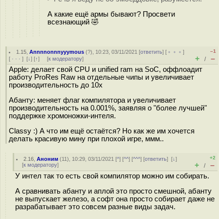
А какие ещё армы бывают? Просвети
всезнающий 🤣
–1
1.15
,
Annnnonnnyyymous
(
?
), 10:23, 03/11/2021 [
ответить
] [
﹢﹢﹢
]
+
–
[
· · ·
]
[
↓
] [
↑
] [
к модератору
]
/
Apple: делает свой CPU и unified ram на SoC, оффлоадит
работу ProRes Raw на отдельные чипы и увеличивает
производительность до 10х
Абанту: меняет флаг компилятора и увеличивает
производительность на 0.001%, заявляя о "более лучшей"
поддержке хромоножки-интеля.
Classy :) А что им ещё остаётся? Но как же им хочется
делать красивую мину при плохой игре, ммм..
+2
2.16
,
Аноним
(
11
), 10:29, 03/11/2021 [
^
] [
^^
] [
^^^
] [
ответить
]
[
↓
]
+
–
[
к модератору
]
/
У интел так то есть свой компилятор можно им собирать.
А сравнивать абанту и аплой это просто смешной, абанту
не выпускает железо, а софт она просто собирает даже не
разрабатывает это совсем разные виды задач.