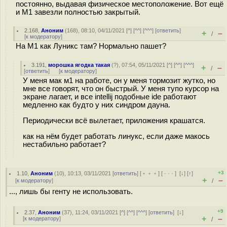
постоянно, выдавая физическое местоположение. Вот ещё
и М1 завезли полностью закрытый.
2.168
,
Аноним
(
168
), 08:10, 04/11/2021 [
^
] [
^^
] [
^^^
] [
ответить
]
+
–
/
[
к модератору
]
На М1 как Луникс там? Нормально пашет?
3.191
,
морошка ягодка такая
(
?
), 07:54, 05/11/2021 [
^
] [
^^
] [
^^^
]
+
–
/
[
ответить
]
[
к модератору
]
У меня мак м1 на работе, он у меня тормозит жутко, но
мне все говорят, что он быстрый. У меня тупо курсор на
экране лагает, и все intellij подобные ide работают
медленно как будто у них синдром дауна.
Периодически всё вылетает, приложения крашатся.
как на нём будет работать линукс, если даже макось
нестабильно работает?
+3
1.10
,
Аноним
(
10
), 10:13, 03/11/2021 [
ответить
] [
﹢﹢﹢
] [
· · ·
]
[
↓
] [
↑
]
+
–
[
к модератору
]
/
..., лишь бы генту не использовать.
+9
2.37
,
Аноним
(
37
), 11:24, 03/11/2021 [
^
] [
^^
] [
^^^
] [
ответить
]
[
↓
]
+
–
[
к модератору
]
/