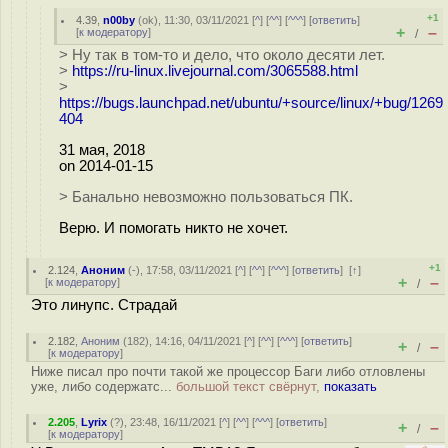
+1
4.39
,
n00by
(
ok
), 11:30, 03/11/2021 [
^
] [
^^
] [
^^^
] [
ответить
]
+
–
[
к модератору
]
/
> Ну так в том-то и дело, что около десяти лет.
>
https://ru-linux.livejournal.com/3065588.html
>
https://bugs.launchpad.net/ubuntu/+source/linux/+bug/1269
404
31 мая, 2018
on 2014-01-15
> Банально невозможно пользоваться ПК.
Верю. И помогать никто не хочет.
+1
2.124
,
Аноним
(
-
), 17:58, 03/11/2021 [
^
] [
^^
] [
^^^
] [
ответить
]
[
↑
]
+
–
[
к модератору
]
/
Это линупc. Страдай
2.182
,
Аноним
(
182
), 14:16, 04/11/2021 [
^
] [
^^
] [
^^^
] [
ответить
]
+
–
/
[
к модератору
]
Ниже писал про почти такой же процессор Баги либо отловлены
уже, либо содержатс...
большой текст свёрнут,
показать
2.205
,
Lyrix
(
?
), 23:48, 16/11/2021 [
^
] [
^^
] [
^^^
] [
ответить
]
+
–
/
[
к модератору
]