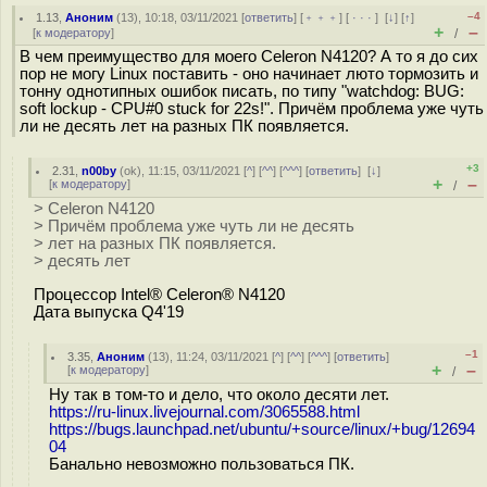
–4
1.13
,
Аноним
(
13
), 10:18, 03/11/2021 [
ответить
] [
﹢﹢﹢
] [
· · ·
]
[
↓
] [
↑
]
+
–
[
к модератору
]
/
В чем преимущество для моего Celeron N4120? А то я до сих
пор не могу Linux поставить - оно начинает люто тормозить и
тонну однотипных ошибок писать, по типу "watchdog: BUG:
soft lockup - CPU#0 stuck for 22s!". Причём проблема уже чуть
ли не десять лет на разных ПК появляется.
+3
2.31
,
n00by
(
ok
), 11:15, 03/11/2021 [
^
] [
^^
] [
^^^
] [
ответить
]
[
↓
]
+
–
[
к модератору
]
/
> Celeron N4120
> Причём проблема уже чуть ли не десять
> лет на разных ПК появляется.
> десять лет
Процессор Intel® Celeron® N4120
Дата выпуска Q4'19
–1
3.35
,
Аноним
(
13
), 11:24, 03/11/2021 [
^
] [
^^
] [
^^^
] [
ответить
]
+
–
[
к модератору
]
/
Ну так в том-то и дело, что около десяти лет.
https://ru-linux.livejournal.com/3065588.html
https://bugs.launchpad.net/ubuntu/+source/linux/+bug/12694
04
Банально невозможно пользоваться ПК.