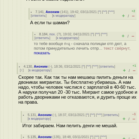
+2
7.141
,
Аноним
(
141
), 19:42, 03/11/2021 [
^
] [
^^
] [
^^^
]
+
–
[
ответить
]
[
к модератору
]
/
А если ты шаман?
8.184
,
пох.
(
?
), 19:02, 04/11/2021 [
^
] [
^^
] [
^^^
]
+
–
/
[
ответить
]
[
к модератору
]
то тебе вообще п-ц - сначала полицаи отп дют, а
потом принудительно лечить отпр...
текст свёрнут,
показать
+1
4.130
,
Аноним
(
-
), 18:36, 03/11/2021 [
^
] [
^^
] [
^^^
] [
ответить
]
+
–
[
↑
] [
к модератору
]
/
Скорее так. Как так ты нам мешаеш пилить деньги на
двониках мигрантах. Ты бесплатно убираешь. А нам
надо, чтобы человек числися с зарплатой в 40-60 тыс.
А наруки получал 20 -30 тыс. Мигрант самое удобное и
работь дворниками не отказваются, и дурить проще их
на права.
–1
5.131
,
Аноним
(
-
), 18:37, 03/11/2021 [
^
] [
^^
] [
^^^
] [
ответить
]
+
–
[
к модератору
]
/
Итог забираем. Нам пелить денги не мешай.
5.135
,
Аноним
(
135
), 18:48, 03/11/2021 [
^
] [
^^
] [
^^^
]
+
–