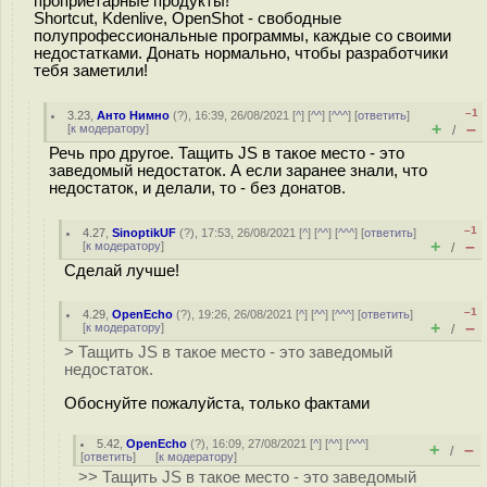
проприетарные продукты!
Shortcut, Kdenlive, OpenShot - свободные
полупрофессиональные программы, каждые со своими
недостатками. Донать нормально, чтобы разработчики
тебя заметили!
–1
3.23
,
Анто Нимно
(
?
), 16:39, 26/08/2021 [
^
] [
^^
] [
^^^
] [
ответить
]
+
–
[
к модератору
]
/
Речь про другое. Тащить JS в такое место - это
заведомый недостаток. А если заранее знали, что
недостаток, и делали, то - без донатов.
–1
4.27
,
SinoptikUF
(
?
), 17:53, 26/08/2021 [
^
] [
^^
] [
^^^
] [
ответить
]
+
–
[
к модератору
]
/
Сделай лучше!
–1
4.29
,
OpenEcho
(
?
), 19:26, 26/08/2021 [
^
] [
^^
] [
^^^
] [
ответить
]
+
–
[
к модератору
]
/
> Тащить JS в такое место - это заведомый
недостаток.
Обоснуйте пожалуйста, только фактами
5.42
,
OpenEcho
(
?
), 16:09, 27/08/2021 [
^
] [
^^
] [
^^^
]
+
–
/
[
ответить
]
[
к модератору
]
>> Тащить JS в такое место - это заведомый