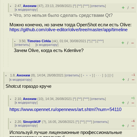
2.47
,
Аноним
(
47
), 23:13, 29/08/2021 [
^
] [
^^
] [
^^^
] [
ответить
]
+
–
/
[
к модератору
]
> Что, это нельзя было сделать средствами Qt?
Можно конечно, но зачем тогда OpenShot если есть Olive:
https://github.com/olive-editor/olive/tree/master/app/timeline
3.50
,
Timoteo Cirkla
(
ok
), 01:04, 30/08/2021 [
^
] [
^^
] [
^^^
]
+
–
/
[
ответить
]
[
к модератору
]
Зачем Olive, когда есть Kdenlive?
–1
1.8
,
Аноним
(
8
), 14:04, 26/08/2021 [
ответить
] [
﹢﹢﹢
] [
· · ·
]
[
↓
] [
↑
]
+
–
[
к модератору
]
/
Shotcut гораздо круче
+1
2.10
,
Аноним
(
10
), 14:34, 26/08/2021 [
^
] [
^^
] [
^^^
] [
ответить
]
+
–
[
к модератору
]
/
https://www.opennet.ru/opennews/art.shtml?num=54110
–6
2.20
,
SinoptikUF
(
?
), 16:05, 26/08/2021 [
^
] [
^^
] [
^^^
] [
ответить
]
+
–
[
к модератору
]
/
Используй лучше лицензионные профессиональные