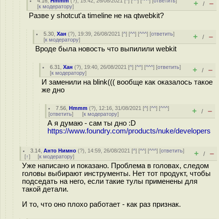
4.16
,
Hmmm
(
?
), 15:42, 26/08/2021 [
^
] [
^^
] [
^^^
] [
ответить
]
+
–
/
[
к модератору
]
Разве у shotcut'а timeline не на qtwebkit?
5.30
,
Хан
(
?
), 19:39, 26/08/2021 [
^
] [
^^
] [
^^^
] [
ответить
]
+
–
/
[
к модератору
]
Вроде была новость что выпилили webkit
6.31
,
Хан
(
?
), 19:40, 26/08/2021 [
^
] [
^^
] [
^^^
] [
ответить
]
+
–
/
[
к модератору
]
И заменили на blink((( вообще как оказалось такое
же дно
7.56
,
Hmmm
(
?
), 12:16, 31/08/2021 [
^
] [
^^
] [
^^^
]
+
–
/
[
ответить
]
[
к модератору
]
А я думаю - сам ты дно :D
https://www.foundry.com/products/nuke/developers
3.14
,
Анто Нимно
(
?
), 14:59, 26/08/2021 [
^
] [
^^
] [
^^^
] [
ответить
]
+
–
/
[
↑
] [
к модератору
]
Уже написано и показано. Проблема в головах, следом
головы выбирают инструменты. Нет тот продукт, чтобы
подседать на него, если такие тулы применены для
такой детали.
И то, что оно плохо работает - как раз признак.