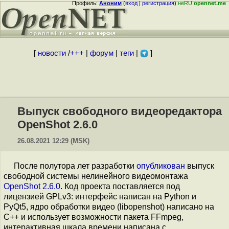
Профиль:
Аноним
(
вход
|
регистрация
)
неRU
opennet.me
[
новости
/
+++
|
форум
|
теги
|
]
Выпуск свободного видеоредактора
OpenShot 2.6.0
26.08.2021 12:29 (MSK)
После полутора лет разработки
опубликован
выпуск
свободной системы нелинейного видеомонтажа
OpenShot 2.6.0
. Код проекта поставляется под
лицензией GPLv3: интерфейс написан на Python и
PyQt5, ядро обработки видео (libopenshot) написано на
C++ и использует возможности пакета FFmpeg,
интерактивная шкала времени написана с