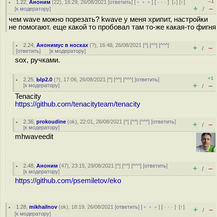
–1
1.22
,
Аноним
(
22
), 16:29, 26/08/2021 [
ответить
] [
﹢﹢﹢
] [
· · ·
]
[
↓
] [
↑
]
+
–
[
к модератору
]
/
чем wave можно порезать? kwave у меня хрипит, настройки
не помогают. еще какой то пробовал там то-же какая-то фигня
2.24
,
Анонимус в носках
(
?
), 16:48, 26/08/2021 [
^
] [
^^
] [
^^^
]
+
–
/
[
ответить
]
[
к модератору
]
sox, ручками.
+1
2.25
,
Ыр2.0
(
?
), 17:06, 26/08/2021 [
^
] [
^^
] [
^^^
] [
ответить
]
+
–
[
к модератору
]
/
Tenacity
https://github.com/tenacityteam/tenacity
2.36
,
prokoudine
(
ok
), 22:01, 26/08/2021 [
^
] [
^^
] [
^^^
] [
ответить
]
+
–
/
[
к модератору
]
mhwaveedit
2.48
,
Аноним
(
47
), 23:15, 29/08/2021 [
^
] [
^^
] [
^^^
] [
ответить
]
+
–
/
[
к модератору
]
https://github.com/psemiletov/eko
1.28
,
mikhailnov
(
ok
), 18:19, 26/08/2021 [
ответить
] [
﹢﹢﹢
] [
· · ·
]
[
↑
]
+
–
/
[
к модератору
]