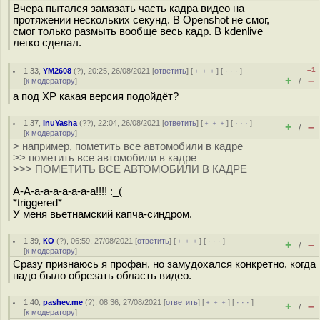
Вчера пытался замазать часть кадра видео на
протяжении нескольких секунд. В Openshot не смог,
смог только размыть вообще весь кадр. В kdenlive
легко сделал.
–1
1.33
,
YM2608
(
?
), 20:25, 26/08/2021 [
ответить
] [
﹢﹢﹢
] [
· · ·
]
+
–
[
к модератору
]
/
а под ХР какая версия подойдёт?
1.37
,
InuYasha
(
??
), 22:04, 26/08/2021 [
ответить
] [
﹢﹢﹢
] [
· · ·
]
+
–
/
[
к модератору
]
> например, пометить все автомобили в кадре
>> пометить все автомобили в кадре
>>> ПОМЕТИТЬ ВСЕ АВТОМОБИЛИ В КАДРЕ
А-А-а-а-а-а-а-а-а!!!! :_(
*triggered*
У меня вьетнамский капча-синдром.
1.39
,
КО
(
?
), 06:59, 27/08/2021 [
ответить
] [
﹢﹢﹢
] [
· · ·
]
+
–
/
[
к модератору
]
Сразу признаюсь я профан, но замудохался конкретно, когда
надо было обрезать область видео.
1.40
,
pashev.me
(
?
), 08:36, 27/08/2021 [
ответить
] [
﹢﹢﹢
] [
· · ·
]
+
–
/
[
к модератору
]