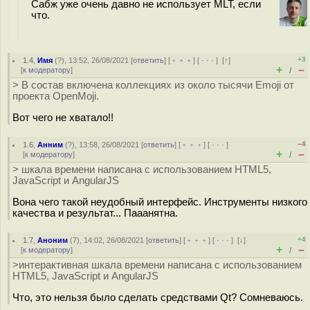
Сабж уже очень давно не использует MLT, если
что.
+3
1.4
,
Имя
(
?
), 13:52, 26/08/2021 [
ответить
] [
﹢﹢﹢
] [
· · ·
]
[
↑
]
+
–
[
к модератору
]
/
> В состав включена коллекциях из около тысячи Emoji от
проекта OpenMoji.
Вот чего не хватало!!
–4
1.6
,
Анним
(
?
), 13:58, 26/08/2021 [
ответить
] [
﹢﹢﹢
] [
· · ·
]
+
–
[
к модератору
]
/
> шкала времени написана с использованием HTML5,
JavaScript и AngularJS
Вона чего такой неудобный интерфейс. Инструменты низкого
качества и результат... Пааанятна.
+4
1.7
,
Аноним
(
7
), 14:02, 26/08/2021 [
ответить
] [
﹢﹢﹢
] [
· · ·
]
[
↓
]
+
–
[
к модератору
]
/
>интерактивная шкала времени написана с использованием
HTML5, JavaScript и AngularJS
Что, это нельзя было сделать средствами Qt? Сомневаюсь.