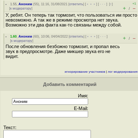
+1
1.55
,
Аноним
(
55
), 11:16, 31/08/2021 [
ответить
] [
﹢﹢﹢
] [
· · ·
]
[
↑
]
+
–
[
к модератору
]
/
У, ребят. Он теперь так тормозит, что пользоваться им просто
невозможно. А так же в режиме просмотра нет звука.
Возможно эти два факта как-то связаны между собой.
1.60
,
Аноним
(
60
), 10:06, 04/04/2022 [
ответить
] [
﹢﹢﹢
] [
· · ·
]
+
–
/
[
к модератору
]
После обновления безбожно тормозит, и пропал весь
звук в предпросмотре. Даже микшер звука его не
видит.
игнорирование участников
|
лог модерирования
Добавить комментарий
Имя:
E-Mail:
Текст: