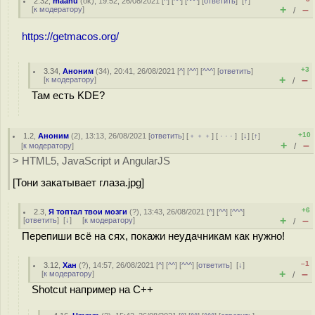
2.32
,
maanu
(
ok
), 19:52, 26/08/2021 [
^
] [
^^
] [
^^^
] [
ответить
]
[
↑
]
+
–
[
к модератору
]
/
https://getmacos.org/
+3
3.34
,
Аноним
(
34
), 20:41, 26/08/2021 [
^
] [
^^
] [
^^^
] [
ответить
]
+
–
[
к модератору
]
/
Там есть KDE?
+10
1.2
,
Аноним
(
2
), 13:13, 26/08/2021 [
ответить
] [
﹢﹢﹢
] [
· · ·
]
[
↓
] [
↑
]
+
–
[
к модератору
]
/
> HTML5, JavaScript и AngularJS
[Тони закатывает глаза.jpg]
+6
2.3
,
Я топтал твои мозги
(
?
), 13:43, 26/08/2021 [
^
] [
^^
] [
^^^
]
+
–
[
ответить
]
[
↓
] [
к модератору
]
/
Перепиши всё на сях, покажи неудачникам как нужно!
–1
3.12
,
Хан
(
?
), 14:57, 26/08/2021 [
^
] [
^^
] [
^^^
] [
ответить
]
[
↓
]
+
–
[
к модератору
]
/
Shotcut например на C++