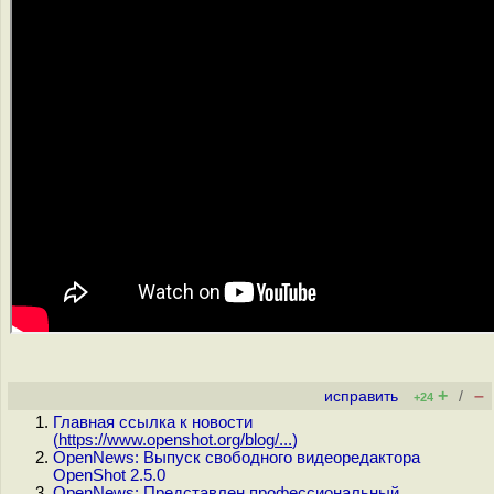
+
–
исправить
/
+24
Главная ссылка к новости
(
https://www.openshot.org/blog/...
)
OpenNews: Выпуск свободного видеоредактора
OpenShot 2.5.0
OpenNews: Представлен профессиональный