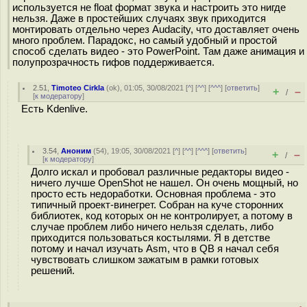
используется не float формат звука и настроить это нигде
нельзя. Даже в простейших случаях звук приходится
монтировать отдельно через Audacity, что доставляет очень
много проблем. Парадокс, но самый удобный и простой
способ сделать видео - это PowerPoint. Там даже анимация и
полупрозрачность гифов поддерживается.
2.51
,
Timoteo Cirkla
(
ok
), 01:05, 30/08/2021 [
^
] [
^^
] [
^^^
] [
ответить
]
+
–
/
[
к модератору
]
Есть Kdenlive.
3.54
,
Аноним
(
54
), 19:05, 30/08/2021 [
^
] [
^^
] [
^^^
] [
ответить
]
+
–
/
[
к модератору
]
Долго искал и пробовал различные редакторы видео -
ничего лучше OpenShot не нашел. Он очень мощный, но
просто есть недоработки. Основная проблема - это
типичный проект-винегрет. Собран на куче сторонних
библиотек, код которых он не контролирует, а потому в
случае проблем либо ничего нельзя сделать, либо
приходится пользоваться костылями. Я в детстве
потому и начал изучать Asm, что в QB я начал себя
чувствовать слишком зажатым в рамки готовых
решений.