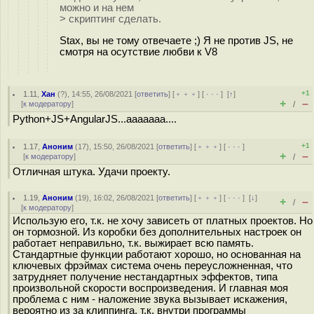
можно и на нем
> скриптинг сделать.
Stax, вы не тому отвечаете ;) Я не против JS, не
смотря на осутствие любви к V8
+1
1.11
,
Хан
(
?
), 14:55, 26/08/2021 [
ответить
] [
﹢﹢﹢
] [
· · ·
]
[
↑
]
+
–
[
к модератору
]
/
Python+JS+AngularJS...ааааааа....
+1
1.17
,
Аноним
(
17
), 15:50, 26/08/2021 [
ответить
] [
﹢﹢﹢
] [
· · ·
]
+
–
[
к модератору
]
/
Отличная штука. Удачи проекту.
1.19
,
Аноним
(
19
), 16:02, 26/08/2021 [
ответить
] [
﹢﹢﹢
] [
· · ·
]
[
↓
]
+
–
/
[
к модератору
]
Использую его, т.к. не хочу зависеть от платных проектов. Но
он тормозной. Из коробки без дополнительных настроек он
работает неправильно, т.к. выжирает всю память.
Стандартные функции работают хорошо, но основанная на
ключевых фрэймах система очень переусложненная, что
затрудняет получение нестандартных эффектов, типа
произвольной скорости воспроизведения. И главная моя
проблема с ним - наложение звука вызывает искажения,
вероятно из за клиппинга, т.к. внутри программы