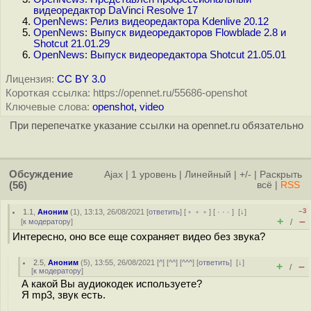
видеоредактор DaVinci Resolve 17
OpenNews: Релиз видеоредактора Kdenlive 20.12
OpenNews: Выпуск видеоредакторов Flowblade 2.8 и
Shotcut 21.01.29
OpenNews: Выпуск видеоредактора Shotcut 21.05.01
Лицензия:
CC BY 3.0
Короткая ссылка: https://opennet.ru/55686-openshot
Ключевые слова:
openshot
,
video
При перепечатке указание ссылки на opennet.ru обязательно
Обсуждение
Ajax
|
1 уровень
|
Линейный
|
+/-
|
Раскрыть
(56)
всё
|
RSS
–3
1.1
,
Аноним
(
1
), 13:13, 26/08/2021 [
ответить
] [
﹢﹢﹢
] [
· · ·
]
[
↓
]
+
–
[
к модератору
]
/
Интересно, оно все еще сохраняет видео без звука?
2.5
,
Аноним
(
5
), 13:55, 26/08/2021 [
^
] [
^^
] [
^^^
] [
ответить
]
[
↓
]
+
–
/
[
к модератору
]
А какой Вы аудиокодек используете?
Я mp3, звук есть.