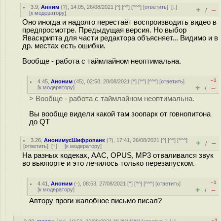
3.9
,
Анним
(
?
), 14:05, 26/08/2021 [
^
] [
^^
] [
^^^
] [
ответить
]
[
↓
]
+
–
/
[
к модератору
]
Оно иногда и надолго перестаёт воспроизводить видео в
предпросмотре. Предыдущая версия. Но выбор
Яваскрипта для части редактора объясняет... Видимо и в
др. местах есть ошибки.
Вообще - работа с таймлайном неоптимальна.
–1
4.45
,
Аноним
(
45
), 02:58, 28/08/2021 [
^
] [
^^
] [
^^^
] [
ответить
]
+
–
[
к модератору
]
/
> Вообще - работа с таймлайном неоптимальна.
Вы вообще видели какой там зоопарк от говнопитона
до QT
3.26
,
АнонимусШифропанк
(
?
), 17:41, 26/08/2021 [
^
] [
^^
] [
^^^
]
+
–
/
[
ответить
]
[
↑
] [
к модератору
]
На разных кодеках, AAC, OPUS, MP3 отваливался звук
во вьюпорте и это лечилось только перезапуском.
–1
4.41
,
Аноним
(
-
), 08:53, 27/08/2021 [
^
] [
^^
] [
^^^
] [
ответить
]
+
–
[
к модератору
]
/
Автору проги жалобное письмо писал?
–3