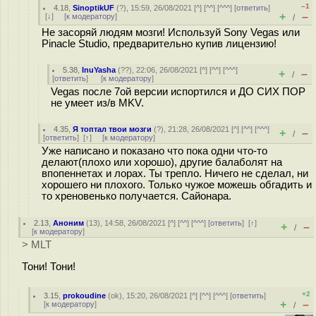
–1
4.18
,
SinoptikUF
(
?
), 15:59, 26/08/2021 [
^
] [
^^
] [
^^^
] [
ответить
]
+
–
[
↓
] [
к модератору
]
/
Не засоряй людям мозги! Используй Sony Vegas или
Pinacle Studio, предварительно купив лицензию!
5.38
,
InuYasha
(
??
), 22:06, 26/08/2021 [
^
] [
^^
] [
^^^
]
+
–
/
[
ответить
]
[
к модератору
]
Vegas после 7ой версии испортился и ДО СИХ ПОР
не умеет из/в MKV.
4.35
,
Я топтал твои мозги
(
?
), 21:28, 26/08/2021 [
^
] [
^^
] [
^^^
]
+
–
/
[
ответить
]
[
↑
] [
к модератору
]
Уже написано и показано что пока одни что-то
делают(плохо или хорошо), другие балаболят на
впопеннетах и лорах. Ты трепло. Ничего не сделал, ни
хорошего ни плохого. Только чужое можешь обгадить и
то хреновенько получается. Сайонара.
2.13
,
Аноним
(
13
), 14:58, 26/08/2021 [
^
] [
^^
] [
^^^
] [
ответить
]
[
↑
]
+
–
/
[
к модератору
]
> MLT
Тони! Тони!
+2
3.15
,
prokoudine
(
ok
), 15:20, 26/08/2021 [
^
] [
^^
] [
^^^
] [
ответить
]
+
–
[
к модератору
]
/