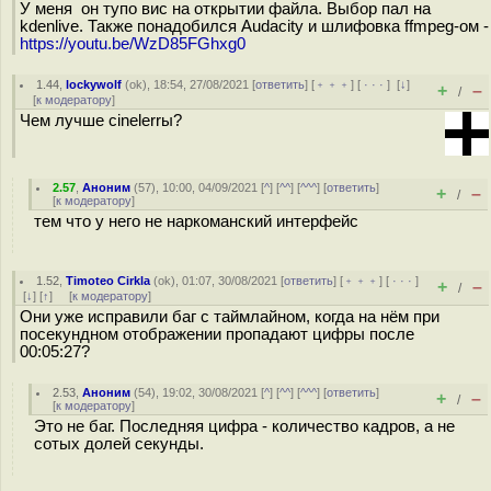
У меня он тупо вис на открытии файла. Выбор пал на
kdenlive. Также понадобился Audacity и шлифовка ffmpeg-ом -
https://youtu.be/WzD85FGhxg0
1.44
,
lockywolf
(
ok
), 18:54, 27/08/2021 [
ответить
] [
﹢﹢﹢
] [
· · ·
]
[
↓
]
+
–
/
[
к модератору
]
Чем лучше cinelerrы?
2.57
,
Аноним
(
57
), 10:00, 04/09/2021 [
^
] [
^^
] [
^^^
] [
ответить
]
+
–
/
[
к модератору
]
тем что у него не наркоманский интерфейс
1.52
,
Timoteo Cirkla
(
ok
), 01:07, 30/08/2021 [
ответить
] [
﹢﹢﹢
] [
· · ·
]
+
–
/
[
↓
] [
↑
] [
к модератору
]
Они уже исправили баг с таймлайном, когда на нём при
посекундном отображении пропадают цифры после
00:05:27?
2.53
,
Аноним
(
54
), 19:02, 30/08/2021 [
^
] [
^^
] [
^^^
] [
ответить
]
+
–
/
[
к модератору
]
Это не баг. Последняя цифра - количество кадров, а не
сотых долей секунды.