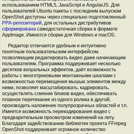
использованием HTML5, JavaScript и AngularJS. Для
пользователей Ubuntu пакеты с последним выпуском
OpenShot доступны через специально подготовленный
PPA-репозиторий
, для остальных дистрибутивов
сформирована
самодостаточная сборка в формате
AppImage. Имеются сборки для Windows и macOS.
Редактор отличается удобным и интуитивно
понятным пользовательским интерфейсом,
позволяющим редактировать видео даже начинающим
пользователям. Программа поддерживает несколько
десятков визуальных эффектов, даёт возможность
работы с многотрековыми монтажными шкалами с
возможностью перемещения мышью элементов между
ними, позволяет масштабировать, кадрировать,
осуществлять слияние блоков видео, обеспечивать
плавное перетекание из одного ролика в другой,
производить наложение полупрозрачных областей и т.п.
Имеется возможность перекодирования видео с
предварительным просмотром изменений на лету.
Благодаря задействованию библиотек проекта FFmpeg
OpenShot поддерживает огромное количество