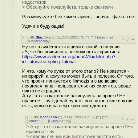
недостаток.
> Обоснуйте пожалуйста, только фактами
Раз минусуете без коментариев, - значит фактов нет
Удачи в будующем!
5.46
,
Stax
(
ok
), 16:55, 28/08/2021 [
^
] [
^^
] [
^^^
] [
ответить
]
+
–
/
[
к модератору
]
Ну вот в avidemux втащили с какой-то версии
JS, чтобы появилась возможность скриптинга:
https://www.avidemux.org/admWiki/doku.php?
id=tutorial:scripting_tutorial
И что, кому-то хуже от этого стало? Не нравится -
игнорируй, а кому-то может быть и полезно. От того,
что проект линкуется с libmozjs и в менюшке
появился пункт пользовательских скриптов, вроде
никто не страдает.
А тут что-то как волки накинулись на проект! Не
нравится - ну сделай лучше, вон питон тоже внутри
есть, можно и на нем скриптинг сделать.
6.49
,
OpenEcho
(
?
), 23:41, 29/08/2021 [
^
] [
^^
] [
^^^
]
+
–
/
[
ответить
]
[
к модератору
]
> А тут что-то как волки накинулись на проект! Не
нравится - ну
> сделай лучше, вон питон тоже внутри есть,