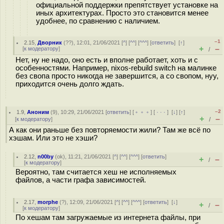
официальной поддержки препятствует установке на
иных архитектурах. Просто это становится менее
удобнее, по сравнению с наличием.
–1
2.15
,
Дворник
(
??
), 12:01, 21/06/2021 [
^
] [
^^
] [
^^^
] [
ответить
]
[
↑
]
+
–
[
к модератору
]
/
Нет, ну не надо, оно есть и вполне работает, хоть и с
особенностями. Например, nixos-rebuild switch на малинке
без свопа просто никогда не завершится, а со свопом, нуу,
приходится очень долго ждать.
–2
1.9
,
Аноним
(
9
), 10:29, 21/06/2021 [
ответить
] [
﹢﹢﹢
] [
· · ·
]
[
↓
] [
↑
]
+
–
[
к модератору
]
/
А как они раньше без повторяемости жили? Там же всё по
хэшам. Или это не хэши?
2.12
,
n00by
(
ok
), 11:21, 21/06/2021 [
^
] [
^^
] [
^^^
] [
ответить
]
+
–
/
[
к модератору
]
Вероятно, там считается хеш не исполняемых
файлов, а части графа зависимостей.
2.17
,
morphe
(
?
), 12:09, 21/06/2021 [
^
] [
^^
] [
^^^
] [
ответить
]
[
↓
]
+
–
/
[
к модератору
]
По хешам там загружаемые из интернета файлы, при