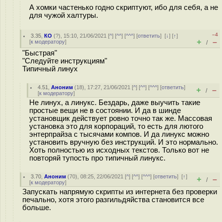
А хомки частенько годно скриптуют, ибо для себя, а не
для чужой халтуры.
–4
3.35
,
КО
(
?
), 15:10, 21/06/2021 [
^
] [
^^
] [
^^^
] [
ответить
]
[
↓
] [
↑
]
+
–
[
к модератору
]
/
"Быстрая"
"Следуйте инструкциям"
Типичный линух
4.51
,
Аноним
(
18
), 17:27, 21/06/2021 [
^
] [
^^
] [
^^^
] [
ответить
]
+
–
/
[
к модератору
]
Не линух, а линукс. Бездарь, даже выучить такие
простые вещи не в состоянии. И да в шинде
установщик действует ровно точно так же. Массовая
установка это для корпораций, то есть для лютого
энтерпрайза с тысячами компов. И да линукс можно
установить вручную без инструкций. И это нормально.
Хоть полностью из исходных текстов. Только вот не
повторяй тупость про типичный линукс.
3.70
,
Аноним
(
70
), 08:25, 22/06/2021 [
^
] [
^^
] [
^^^
] [
ответить
]
[
↑
]
+
–
/
[
к модератору
]
Запускать напрямую скрипты из интернета без проверки
печально, хотя этого разгильдяйства становится все
больше.