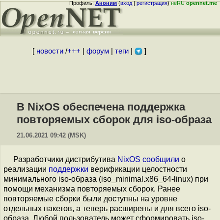
Профиль:
Аноним
(
вход
|
регистрация
)
неRU
opennet.me
[
новости
/
+++
|
форум
|
теги
|
]
В NixOS обеспечена поддержка
повторяемых сборок для iso-образа
21.06.2021 09:42 (MSK)
Разработчики дистрибутива
NixOS
сообщили
о
реализации
поддержки
верификации целостности
минимального iso-образа (iso_minimal.x86_64-linux) при
помощи механизма повторяемых сборок. Ранее
повторяемые сборки были доступны на уровне
отдельных пакетов, а теперь расширены и для всего iso-
образа. Любой пользователь может сформировать iso-