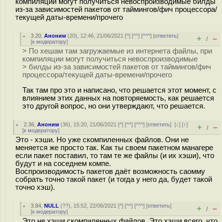
компиляции могут получиться невоспроизводимые билды
из-за зависимостей пакетов от таймингов/фич процессора/
текущей даты-времени/прочего
3.20
,
Аноним
(
20
), 12:46, 21/06/2021 [
^
] [
^^
] [
^^^
] [
ответить
]
+
–
/
[
к модератору
]
> По хешам там загружаемые из интернета файлы, при
компиляции могут получиться невоспроизводимые
> билды из-за зависимостей пакетов от таймингов/фич
процессора/текущей даты-времени/прочего
Так там про это и написано, что решается этот момент, с
влиянием этих данных на повторяемость, как решается
это другой вопрос, но они утверждают, что решается.
2.36
,
Аноним
(
36
), 15:20, 21/06/2021 [
^
] [
^^
] [
^^^
] [
ответить
]
[
↓
] [
↑
]
+
–
/
[
к модератору
]
Это - хэши. Но уже скомпиленных файлов. Они не
меняется же просто так. Как ты своем пакетном манагере
если пакет поставил, то там те же файлы (и их хэши), что
будут и на соседнем компе.
Воспроизводимость пакетов даёт возможность саомму
собрать точно такой пакет (и тогда у него да, будет такой
точно хэш).
3.84
,
NULL
(
??
), 15:52, 22/06/2021 [
^
] [
^^
] [
^^^
] [
ответить
]
+
–
/
[
к модератору
]
Это не хэши скомпиленных файлов. Это хэши всего, что