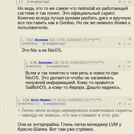
+
–
[
↓
] [
к модератору
]
/
Но ведь это то же самое что netinstall из работающей
системе я так понял. Это официальный скрипт.
Конечно всегда лучше руками разбить диск и вручную
все поставить как в Gentoo. Но nix же немного ближе к
пользователю.
–1
5.52
,
Аноним
(
52
), 17:30, 21/06/2021 [
^
] [
^^
] [
^^^
]
+
–
[
ответить
]
[
к модератору
]
/
Это Nix а не NixOS.
+1
6.56
,
Аноним
(
18
), 19:30, 21/06/2021 [
^
] [
^^
] [
^^^
]
+
–
[
ответить
]
[
к модератору
]
/
Всем и так понятно о чем речь в новости про
NixOS. Это делается чтобы не загаживать
ненужной информацией. Кому-то нравится
SailfishOS, а кому-то Аврора. Дошло надеюсь.
–1
4.58
,
Анто Нимно
(
?
), 20:23, 21/06/2021 [
^
] [
^^
] [
^^^
]
+
–
[
ответить
]
[
↑
] [
к модератору
]
/
> Лично меня всегда нервировали хомячковые скрипты
-- никогда не знаешь, что они сломают в этот раз.
Они из энтерпрайза. Глянь питон мэнеджер LVM у
Красно Шапки. Вот там уже стрёмно.