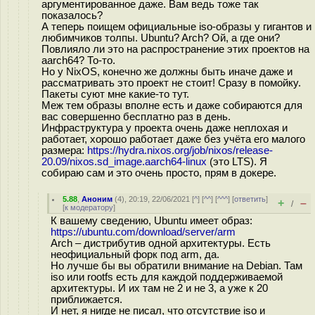
аргументированное даже. Вам ведь тоже так
показалось?
А теперь поищем официальные iso-образы у гигантов и
любимчиков толпы. Ubuntu? Arch? Ой, а где они?
Повлияло ли это на распространение этих проектов на
aarch64? То-то.
Но у NixOS, конечно же должны быть иначе даже и
рассматривать это проект не стоит! Сразу в помойку.
Пакеты суют мне какие-то тут.
Меж тем образы вполне есть и даже собираются для
вас совершенно бесплатно раз в день.
Инфраструктура у проекта очень даже неплохая и
работает, хорошо работает даже без учёта его малого
размера:
https://hydra.nixos.org/job/nixos/release-
20.09/nixos.sd_image.aarch64-linux
(это LTS). Я
собираю сам и это очень просто, прям в докере.
5.88
,
Аноним
(
4
), 20:19, 22/06/2021 [
^
] [
^^
] [
^^^
] [
ответить
]
+
–
/
[
к модератору
]
К вашему сведению, Ubuntu имеет образ:
https://ubuntu.com/download/server/arm
Arch – дистрибутив одной архитектуры. Есть
неофициальный форк под arm, да.
Но лучше бы вы обратили внимание на Debian. Там
iso или rootfs есть для каждой поддерживаемой
архитектуры. И их там не 2 и не 3, а уже к 20
приближается.
И нет, я нигде не писал, что отсутствие iso и