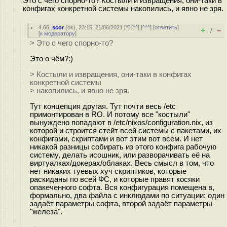
Это с чего спорно-то? Костыли и извращения, они-таки в
конфигах конкретной системы накопились, и явно не зря.
4.66
,
scor
(
ok
), 23:15, 21/06/2021 [
^
] [
^^
] [
^^^
] [
ответить
]
+
–
/
[
к модератору
]
> Это с чего спорно-то?
Это о чём?:)
> Костыли и извращения, они-таки в конфигах
конкретной системы
> накопились, и явно не зря.
Тут концепция другая. Тут почти весь /etc
примонтирован в RO. И потому все "костыли"
вынуждено попадают в /etc/nixos/configuration.nix, из
которой и строится стейт всей системы с пакетами, их
конфигами, скриптами и вот этим вот всем. И нет
никакой разницы собирать из этого конфига рабочую
систему, делать исошник, или разворачивать её на
виртуалках/докерах/облаках. Весь смысл в том, что
нет никаких туевых хуч скриптиков, которые
раскиданы по всей ФС, и которые правят косяки
опакеченного софта. Вся конфигурация помещена в,
формально, два файла с инклюдами по ситуации: один
задаёт параметры софта, второй задаёт параметры
"железа".