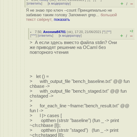
+
–
[
ответить
]
[
к модератору
]
/
Я не знаю про ключ --count Принципиально не
забиваю таким голову Запомнил grep...
большой
текст свёрнут,
показать
+2
7.50
,
Аноним84701
(
ok
), 17:20, 21/06/2021 [
^
] [
^^
]
+
–
[
^^^
] [
ответить
]
[
к модератору
]
/
> А если здесь вместо файла stdin? Они
же приводят решение на OCaml без
повторного чтения
> let () =
> with_output_file "bench_baseline.txt" @@ fun
chbase ->
> with_output_file "bench_staged.txt" @@ fun
chstaged ->
>
> for_each_line ~fname:"bench_result.txt" @@
fun l ->
> l |> cases [
> optthen (strstr "baseline") (fun _ -> print
~ch:chbase [l]);
> optthen (strstr "staged") (fun _ -> print
~ch:chstaged [l]);