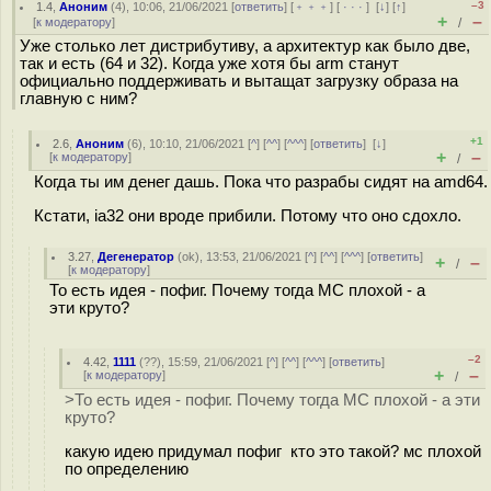
–3
1.4
,
Аноним
(
4
), 10:06, 21/06/2021 [
ответить
] [
﹢﹢﹢
] [
· · ·
]
[
↓
] [
↑
]
+
–
[
к модератору
]
/
Уже столько лет дистрибутиву, а архитектур как было две,
так и есть (64 и 32). Когда уже хотя бы arm станут
официально поддерживать и вытащат загрузку образа на
главную с ним?
+1
2.6
,
Аноним
(
6
), 10:10, 21/06/2021 [
^
] [
^^
] [
^^^
] [
ответить
]
[
↓
]
+
–
[
к модератору
]
/
Когда ты им денег дашь. Пока что разрабы сидят на amd64.
Кстати, ia32 они вроде прибили. Потому что оно сдохло.
3.27
,
Дегенератор
(
ok
), 13:53, 21/06/2021 [
^
] [
^^
] [
^^^
] [
ответить
]
+
–
/
[
к модератору
]
То есть идея - пофиг. Почему тогда МС плохой - а
эти круто?
–2
4.42
,
1111
(
??
), 15:59, 21/06/2021 [
^
] [
^^
] [
^^^
] [
ответить
]
+
–
[
к модератору
]
/
>То есть идея - пофиг. Почему тогда МС плохой - а эти
круто?
какую идею придумал пофиг кто это такой? мс плохой
по определению