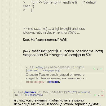
> fun l -> Some (print_endline l) (* default
case *)
> ]
>> (по ссылке) ... a lightweight and less
idiosyncratic replacement for AWK ...
Кхе. На "заменяемом" AWK:
|awk '/baseline/{print $0 > "bench_baseline.txt";next}
/staged/{print $0 >"staged.txt";next}{print $0}'
8.71
,
n00by
(
ok
), 08:50, 22/06/2021 [
^
] [
^^
] [
^^^
]
+
–
/
[
ответить
]
[
к модератору
]
Спасибо Только bench_staged txt вместо
staged txt Тем не менее, ключами grep э...
текст свёрнут,
показать
–1
4.41
,
Дворник
(
??
), 15:56, 21/06/2021 [
^
] [
^^
] [
^^^
] [
ответить
]
+
–
[
↓
] [
↑
] [
к модератору
]
/
я слишком ленивый, чтобы искать в манах
неочевидные фичи, и вообще чтобы заранее думать,