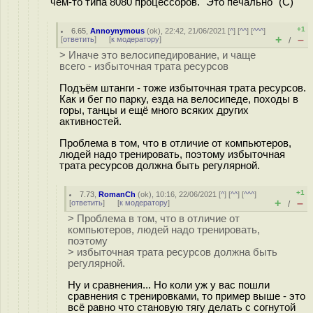
чём-то типа 8080 процессоров. "Это печально" (С)
+1
6.65
,
Annoynymous
(
ok
), 22:42, 21/06/2021 [
^
] [
^^
] [
^^^
]
+
–
[
ответить
]
[
к модератору
]
/
> Иначе это велосипедирование, и чаще
всего - избыточная трата ресурсов
Подъём штанги - тоже избыточная трата ресурсов.
Как и бег по парку, езда на велосипеде, походы в
горы, танцы и ещё много всяких других
активностей.
Проблема в том, что в отличие от компьютеров,
людей надо тренировать, поэтому избыточная
трата ресурсов должна быть регулярной.
+1
7.73
,
RomanCh
(
ok
), 10:16, 22/06/2021 [
^
] [
^^
] [
^^^
]
+
–
[
ответить
]
[
к модератору
]
/
> Проблема в том, что в отличие от
компьютеров, людей надо тренировать,
поэтому
> избыточная трата ресурсов должна быть
регулярной.
Ну и сравнения... Но коли уж у вас пошли
сравнения с тренировками, то пример выше - это
всё равно что становую тягу делать с согнутой