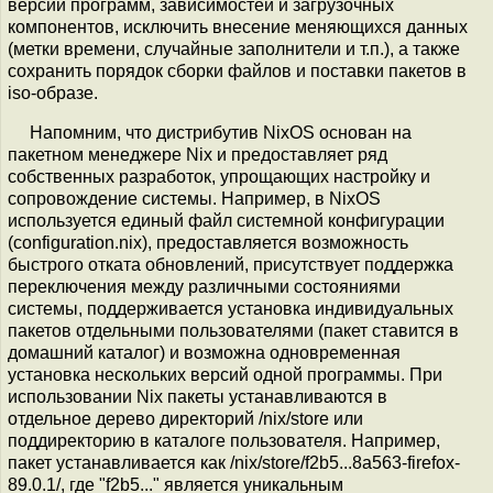
версии программ, зависимостей и загрузочных
компонентов, исключить внесение меняющихся данных
(метки времени, случайные заполнители и т.п.), а также
сохранить порядок сборки файлов и поставки пакетов в
iso-образе.
Напомним, что дистрибутив NixOS основан на
пакетном менеджере Nix и предоставляет ряд
собственных разработок, упрощающих настройку и
сопровождение системы. Например, в NixOS
используется единый файл системной конфигурации
(configuration.nix), предоставляется возможность
быстрого отката обновлений, присутствует поддержка
переключения между различными состояниями
системы, поддерживается установка индивидуальных
пакетов отдельными пользователями (пакет ставится в
домашний каталог) и возможна одновременная
установка нескольких версий одной программы. При
использовании Nix пакеты устанавливаются в
отдельное дерево директорий /nix/store или
поддиректорию в каталоге пользователя. Например,
пакет устанавливается как /nix/store/f2b5...8a563-firefox-
89.0.1/, где "f2b5..." является уникальным