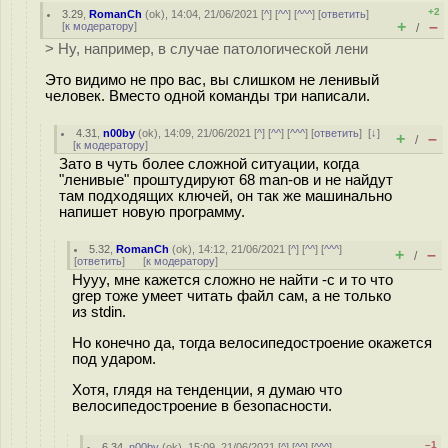
+2
3.29
,
RomanCh
(
ok
), 14:04, 21/06/2021 [
^
] [
^^
] [
^^^
] [
ответить
]
+
–
[
к модератору
]
/
> Ну, например, в случае патологической лени
Это видимо не про вас, вы слишком не ленивый
человек. Вместо одной команды три написали.
4.31
,
n00by
(
ok
), 14:09, 21/06/2021 [
^
] [
^^
] [
^^^
] [
ответить
]
[
↓
]
+
–
/
[
к модератору
]
Зато в чуть более сложной ситуации, когда
"ленивые" проштудируют 68 man-ов и не найдут
там подходящих ключей, он так же машинально
напишет новую программу.
5.32
,
RomanCh
(
ok
), 14:12, 21/06/2021 [
^
] [
^^
] [
^^^
]
+
–
/
[
ответить
]
[
к модератору
]
Нууу, мне кажется сложно не найти -c и то что
grep тоже умеет читать файл сам, а не только
из stdin.
Но конечно да, тогда велосипедостроение окажется
под ударом.
Хотя, глядя на тенденции, я думаю что
велосипедостроение в безопасности.
–1
6.34
,
n00by
(
ok
), 15:09, 21/06/2021 [
^
] [
^^
] [
^^^
]