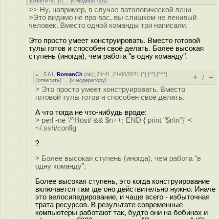
[
ответить
]
[
↑
] [
к модератору
]
>> Ну, например, в случае патологической лени
>Это видимо не про вас, вы слишком не ленивый
человек. Вместо одной команды три написали.
Это просто умеет конструировать. Вместо готовой
тулы готов и способен своё делать. Более высокая
ступень (иногда), чем работа "в одну команду".
5.61
,
RomanCh
(
ok
), 21:41, 21/06/2021 [
^
] [
^^
] [
^^^
]
+
–
/
[
ответить
]
[
к модератору
]
> Это просто умеет конструировать. Вместо
готовой тулы готов и способен своё делать.
А что тогда не что-нибудь вроде:
> perl -ne '/^Host/ && $n++; END { print "$n\n"}' <
~/.ssh/config
?
> Более высокая ступень (иногда), чем работа "в
одну команду".
Более высокая ступень, это когда конструирование
включается там где оно действительно нужно. Иначе
это велосипедирование, и чаще всего - избыточная
трата ресурсов. В результате современные
компьютеры работают так, будто они на бобинах и