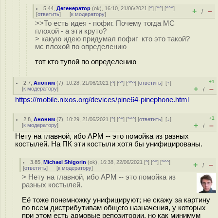
5.44
,
Дегенератор
(
ok
), 16:10, 21/06/2021 [
^
] [
^^
] [
^^^
]
+
–
/
[
ответить
]
[
к модератору
]
>>То есть идея - пофиг. Почему тогда МС
плохой - а эти круто?
> какую идею придумал пофиг кто это такой?
мс плохой по определению
тот кто тупой по определению
+1
2.7
,
Аноним
(
7
), 10:28, 21/06/2021 [
^
] [
^^
] [
^^^
] [
ответить
]
[
↑
]
+
–
[
к модератору
]
/
https://mobile.nixos.org/devices/pine64-pinephone.html
+1
2.8
,
Аноним
(
7
), 10:29, 21/06/2021 [
^
] [
^^
] [
^^^
] [
ответить
]
[
↓
]
+
–
[
к модератору
]
/
Нету на главной, ибо АРМ -- это помойка из разных
костылей. На ПК эти костыли хотя бы унифицированы.
3.85
,
Michael Shigorin
(
ok
), 16:38, 22/06/2021 [
^
] [
^^
] [
^^^
]
+
–
/
[
ответить
]
[
к модератору
]
> Нету на главной, ибо АРМ -- это помойка из
разных костылей.
Её тоже понемножку унифицируют; не скажу за картину
по всем дистрибутивам общего назначения, у которых
при этом есть армовые репозитории, но как минимум