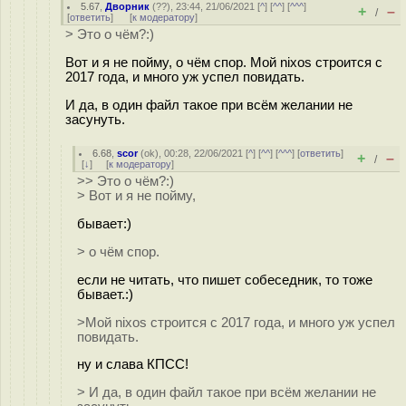
5.67
,
Дворник
(
??
), 23:44, 21/06/2021 [
^
] [
^^
] [
^^^
]
+
–
/
[
ответить
]
[
к модератору
]
> Это о чём?:)
Вот и я не пойму, о чём спор. Мой nixos строится c
2017 года, и много уж успел повидать.
И да, в один файл такое при всём желании не
засунуть.
6.68
,
scor
(
ok
), 00:28, 22/06/2021 [
^
] [
^^
] [
^^^
] [
ответить
]
+
–
/
[
↓
] [
к модератору
]
>> Это о чём?:)
> Вот и я не пойму,
бывает:)
> о чём спор.
если не читать, что пишет собеседник, то тоже
бывает.:)
>Мой nixos строится c 2017 года, и много уж успел
повидать.
ну и слава КПСС!
> И да, в один файл такое при всём желании не