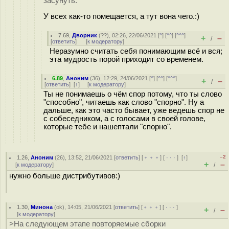
засунуть.
У всех как-то помещается, а тут вона чего.:)
7.69
,
Дворник
(
??
), 02:26, 22/06/2021 [
^
] [
^^
] [
^^^
]
+
–
/
[
ответить
]
[
к модератору
]
Неразумно считать себя понимающим всё и вся;
эта мудрость порой приходит со временем.
6.89
,
Аноним
(
36
), 12:29, 24/06/2021 [
^
] [
^^
] [
^^^
]
+
–
/
[
ответить
]
[
↑
] [
к модератору
]
Ты не понимаешь о чём спор потому, что ты слово
"способно", читаешь как слово "спорно". Ну а
дальше, как это часто бывает, уже ведешь спор не
с собеседником, а с голосами в своей голове,
которые тебе и нашептали "спорно".
–2
1.26
,
Аноним
(
26
), 13:52, 21/06/2021 [
ответить
] [
﹢﹢﹢
] [
· · ·
]
[
↑
]
+
–
[
к модератору
]
/
нужно больше дистрибутивов:)
1.30
,
Минона
(
ok
), 14:05, 21/06/2021 [
ответить
] [
﹢﹢﹢
] [
· · ·
]
+
–
/
[
к модератору
]
>На следующем этапе повторяемые сборки