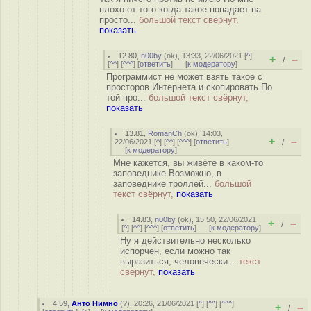
плохо от того когда такое попадает на
просто...
большой текст свёрнут,
показать
12.80
,
n00by
(
ok
), 13:33, 22/06/2021 [
^
]
+
–
/
[
^^
] [
^^^
] [
ответить
]
[
к модератору
]
Программист не может взять такое с
просторов Интернета и скопировать По
той про...
большой текст свёрнут,
показать
13.81
,
RomanCh
(
ok
), 14:03,
+
–
22/06/2021 [
^
] [
^^
] [
^^^
] [
ответить
]
/
[
к модератору
]
Мне кажется, вы живёте в каком-то
заповеднике Возможно, в
заповеднике троллей...
большой
текст свёрнут,
показать
14.83
,
n00by
(
ok
), 15:50, 22/06/2021
+
–
/
[
^
] [
^^
] [
^^^
] [
ответить
]
[
к модератору
]
Ну я действительно несколько
испорчен, если можно так
выразиться, человечески...
текст
свёрнут,
показать
4.59
,
Анто Нимно
(
?
), 20:26, 21/06/2021 [
^
] [
^^
] [
^^^
]
+
–
/