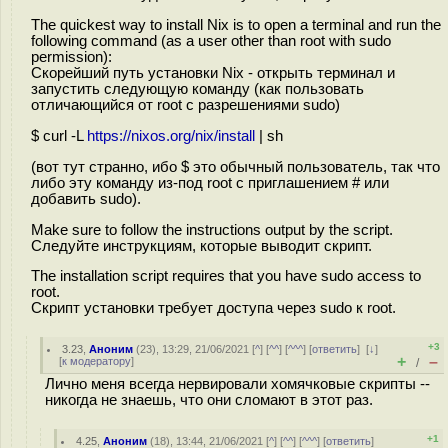
The quickest way to install Nix is to open a terminal and run the
following command (as a user other than root with sudo
permission):
Скорейший путь установки Nix - открыть терминал и
запустить следующую команду (как пользовать
отличающийся от root с разрешениями sudo)
$ curl -L
https://nixos.org/nix/install
| sh
(вот тут странно, ибо $ это обычный пользователь, так что
либо эту команду из-под root с приглашением # или
добавить sudo).
Make sure to follow the instructions output by the script.
Следуйте инструкциям, которые выводит скрипт.
The installation script requires that you have sudo access to
root.
Скрипт установки требует доступа через sudo к root.
+3
3.23
,
Аноним
(
23
), 13:29, 21/06/2021 [
^
] [
^^
] [
^^^
] [
ответить
]
[
↓
]
+
–
[
к модератору
]
/
Лично меня всегда нервировали хомячковые скрипты --
никогда не знаешь, что они сломают в этот раз.
+1
4.25
,
Аноним
(
18
), 13:44, 21/06/2021 [
^
] [
^^
] [
^^^
] [
ответить
]