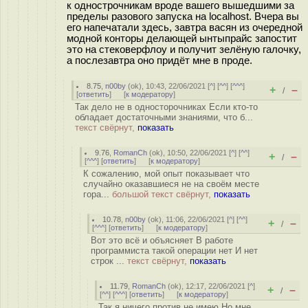
к однострочникам вроде вашего вышедшими за
пределы разового запуска на localhost. Вчера вы
его напечатали здесь, завтра васян из очередной
модной конторы делающей ынтыпрайс запостит
это на стековерфлоу и получит зелёную галочку,
а послезавтра оно придёт мне в проде.
8.75
,
n00by
(
ok
), 10:43, 22/06/2021 [
^
] [
^^
] [
^^^
]
+
–
/
[
ответить
]
[
к модератору
]
Так дело не в односторочниках Если кто-то
обладает достаточными знаниями, что б...
текст свёрнут,
показать
9.76
,
RomanCh
(
ok
), 10:50, 22/06/2021 [
^
] [
^^
]
+
–
/
[
^^^
] [
ответить
]
[
к модератору
]
К сожалению, мой опыт показывает что
случайно оказавшиеся не на своём месте
гора...
большой текст свёрнут,
показать
10.78
,
n00by
(
ok
), 11:06, 22/06/2021 [
^
] [
^^
]
+
–
/
[
^^^
] [
ответить
]
[
к модератору
]
Вот это всё и объясняет В работе
программиста такой операции нет И нет
строк ...
текст свёрнут,
показать
11.79
,
RomanCh
(
ok
), 12:17, 22/06/2021 [
^
]
+
–
/
[
^^
] [
^^^
] [
ответить
]
[
к модератору
]
Так я ничего против не имею Но мне