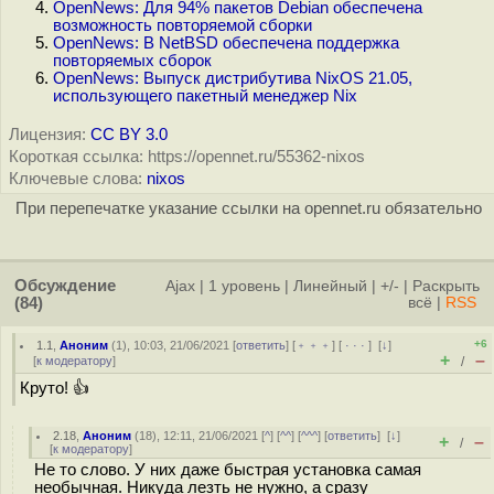
OpenNews: Для 94% пакетов Debian обеспечена
возможность повторяемой сборки
OpenNews: В NetBSD обеспечена поддержка
повторяемых сборок
OpenNews: Выпуск дистрибутива NixOS 21.05,
использующего пакетный менеджер Nix
Лицензия:
CC BY 3.0
Короткая ссылка: https://opennet.ru/55362-nixos
Ключевые слова:
nixos
При перепечатке указание ссылки на opennet.ru обязательно
Обсуждение
Ajax
|
1 уровень
|
Линейный
|
+/-
|
Раскрыть
(84)
всё
|
RSS
+6
1.1
,
Аноним
(
1
), 10:03, 21/06/2021 [
ответить
] [
﹢﹢﹢
] [
· · ·
]
[
↓
]
+
–
[
к модератору
]
/
Круто! 👍
2.18
,
Аноним
(
18
), 12:11, 21/06/2021 [
^
] [
^^
] [
^^^
] [
ответить
]
[
↓
]
+
–
/
[
к модератору
]
Не то слово. У них даже быстрая установка самая
необычная. Никуда лезть не нужно, а сразу