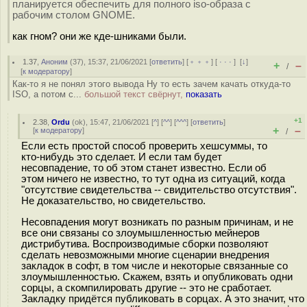
планируется обеспечить для полного iso-образа с
рабочим столом GNOME.
как гном? они же кде-шниками были.
1.37
,
Аноним
(
37
), 15:37, 21/06/2021 [
ответить
] [
﹢﹢﹢
] [
· · ·
]
[
↓
]
+
–
/
[
к модератору
]
Как-то я не понял этого вывода Ну то есть зачем качать откуда-то
ISO, а потом с...
большой текст свёрнут,
показать
+1
2.38
,
Ordu
(
ok
), 15:47, 21/06/2021 [
^
] [
^^
] [
^^^
] [
ответить
]
+
–
[
к модератору
]
/
Если есть простой способ проверить хешсуммы, то
кто-нибудь это сделает. И если там будет
несовпадение, то об этом станет известно. Если об
этом ничего не известно, то тут одна из ситуаций, когда
"отсутствие свидетельства -- свидительство отсутствия".
Не доказательство, но свидетельство.
Несовпадения могут возникать по разным причинам, и не
все они связаны со злоумышленностью мейнеров
дистрибутива. Воспроизводимые сборки позволяют
сделать невозможными многие сценарии внедрения
закладок в софт, в том числе и некоторые связанные со
злоумышленностью. Скажем, взять и опубликовать одни
сорцы, а скомпилировать другие -- это не сработает.
Закладку придётся публиковать в сорцах. А это значит, что