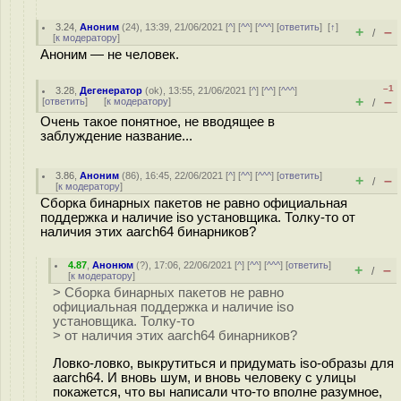
3.24
,
Аноним
(
24
), 13:39, 21/06/2021 [
^
] [
^^
] [
^^^
] [
ответить
]
[
↑
]
+
–
/
[
к модератору
]
Аноним — не человек.
–1
3.28
,
Дегенератор
(
ok
), 13:55, 21/06/2021 [
^
] [
^^
] [
^^^
]
+
–
[
ответить
]
[
к модератору
]
/
Очень такое понятное, не вводящее в
заблуждение название...
3.86
,
Аноним
(
86
), 16:45, 22/06/2021 [
^
] [
^^
] [
^^^
] [
ответить
]
+
–
/
[
к модератору
]
Сборка бинарных пакетов не равно официальная
поддержка и наличие iso установщика. Толку-то от
наличия этих aarch64 бинарников?
4.87
,
Анонюм
(
?
), 17:06, 22/06/2021 [
^
] [
^^
] [
^^^
] [
ответить
]
+
–
/
[
к модератору
]
> Сборка бинарных пакетов не равно
официальная поддержка и наличие iso
установщика. Толку-то
> от наличия этих aarch64 бинарников?
Ловко-ловко, выкрутиться и придумать iso-образы для
aarch64. И вновь шум, и вновь человеку с улицы
покажется, что вы написали что-то вполне разумное,