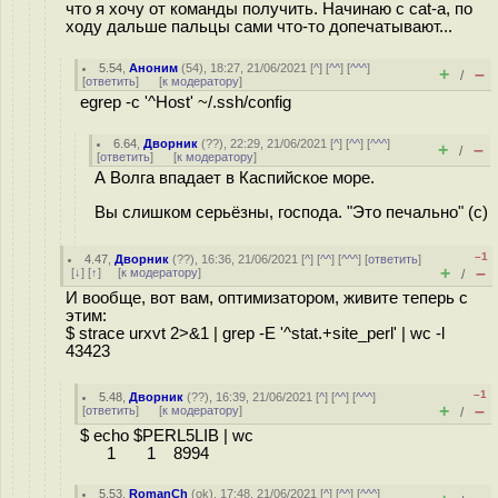
что я хочу от команды получить. Начинаю с cat-а, по
ходу дальше пальцы сами что-то допечатывают...
5.54
,
Аноним
(
54
), 18:27, 21/06/2021 [
^
] [
^^
] [
^^^
]
+
–
/
[
ответить
]
[
к модератору
]
egrep -c '^Host' ~/.ssh/config
6.64
,
Дворник
(
??
), 22:29, 21/06/2021 [
^
] [
^^
] [
^^^
]
+
–
/
[
ответить
]
[
к модератору
]
А Волга впадает в Каспийское море.
Вы слишком серьёзны, господа. "Это печально" (с)
–1
4.47
,
Дворник
(
??
), 16:36, 21/06/2021 [
^
] [
^^
] [
^^^
] [
ответить
]
+
–
[
↓
] [
↑
] [
к модератору
]
/
И вообще, вот вам, оптимизатором, живите теперь с
этим:
$ strace urxvt 2>&1 | grep -E '^stat.+site_perl' | wc -l
43423
–1
5.48
,
Дворник
(
??
), 16:39, 21/06/2021 [
^
] [
^^
] [
^^^
]
+
–
[
ответить
]
[
к модератору
]
/
$ echo $PERL5LIB | wc
1 1 8994
5.53
,
RomanCh
(
ok
), 17:48, 21/06/2021 [
^
] [
^^
] [
^^^
]