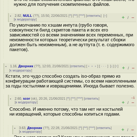
нужно для получения скомпиленных файлов.
2.82
,
NULL
(
??
), 15:50, 22/06/2021 [
^
] [
^^
] [
^^^
] [
ответить
]
[
↑
]
+
–
/
[
к модератору
]
По умолчанию по хэшам инпута (грубо говоря,
совокупности билд скриптов пакета и всех его
зависимостей со всеми значениями всех переменных, при
неизменности которых теоретически результат сборки
должен быть неизменным), а не аутпута (т. е. содержимого
пакетов).
1.16
,
Дворник
(
??
), 12:03, 21/06/2021 [
ответить
] [
﹢﹢﹢
] [
· · ·
]
[
↓
] [
↑
]
+
–
/
[
к модератору
]
Кстати, это чудо способно создать iso-образ прямо из
конфигурации работающей системы, со всеми накопленными
за годы гостылями и извращениями. Иногда бывает полезно.
–1
2.60
,
scor
(
ok
), 20:26, 21/06/2021 [
^
] [
^^
] [
^^^
] [
ответить
]
+
–
[
к модератору
]
/
Способно. И именно потому, что там нет ни костылей
ни извращений, которые способны копиться годами.
3.63
,
Дворник
(
??
), 22:28, 21/06/2021 [
^
] [
^^
] [
^^^
] [
ответить
]
+
–
/
[
к модератору
]