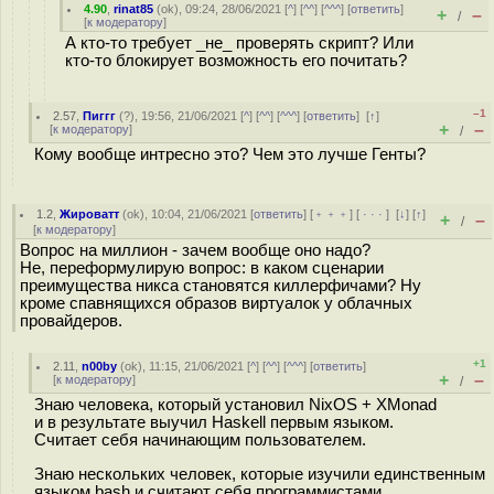
4.90
,
rinat85
(
ok
), 09:24, 28/06/2021 [
^
] [
^^
] [
^^^
] [
ответить
]
+
–
/
[
к модератору
]
А кто-то требует _не_ проверять скрипт? Или
кто-то блокирует возможность его почитать?
–1
2.57
,
Пиггг
(
?
), 19:56, 21/06/2021 [
^
] [
^^
] [
^^^
] [
ответить
]
[
↑
]
+
–
[
к модератору
]
/
Кому вообще интресно это? Чем это лучше Генты?
1.2
,
Жироватт
(
ok
), 10:04, 21/06/2021 [
ответить
] [
﹢﹢﹢
] [
· · ·
]
[
↓
] [
↑
]
+
–
/
[
к модератору
]
Вопрос на миллион - зачем вообще оно надо?
Не, переформулирую вопрос: в каком сценарии
преимущества никса становятся киллерфичами? Ну
кроме спавнящихся образов виртуалок у облачных
провайдеров.
+1
2.11
,
n00by
(
ok
), 11:15, 21/06/2021 [
^
] [
^^
] [
^^^
] [
ответить
]
+
–
[
к модератору
]
/
Знаю человека, который установил NixOS + XMonad
и в результате выучил Haskell первым языком.
Считает себя начинающим пользователем.
Знаю нескольких человек, которые изучили единственным
языком bash и считают себя программистами