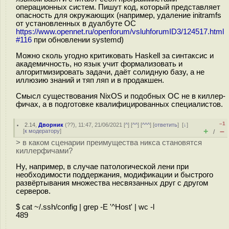
операционных систем. Пишут код, который представляет
опасность для окружающих (например, удаление initramfs
от установленных в дуалбуте ОС
https://www.opennet.ru/openforum/vsluhforumID3/124517.html
#116
при обновлении systemd)
Можно сколь угодно критиковать Haskell за синтаксис и
академичность, но язык учит формализовать и
алгоритмизировать задачи, даёт солидную базу, а не
иллюзию знаний и тяп ляп и в продакшен.
Смысл существования NixOS и подобных ОС не в киллер-
фичах, а в подготовке квалифицированных специалистов.
–1
2.14
,
Дворник
(
??
), 11:47, 21/06/2021 [
^
] [
^^
] [
^^^
] [
ответить
]
[
↓
]
+
–
[
к модератору
]
/
> в каком сценарии преимущества никса становятся
киллерфичами?
Ну, например, в случае патологической лени при
необходимости поддержания, модификации и быстрого
развёртывания множества несвязанных друг с другом
серверов.
$ cat ~/.ssh/config | grep -E '^Host' | wc -l
489