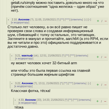
getalt.ru/simply можно поставить довольно много на что
(причём соотношения "одна железка -- один образ" уже
нет).
2.10
,
Анонюм
(
?
), 11:05, 21/06/2021 [
^
] [
^^
] [
^^^
] [
ответить
]
[
↓
] [
↑
]
+
–
/
[
к модератору
]
Столько лет человеку, а он всё равно пишет не
проверяя свои слова и создавая информационный
шум, сбивающий с толку остальных, это читающих.
Загляните в мануал и прочитайте, aarch64 (а это RPi4, если
вы не читали и про это) официально поддерживается и
достаточно давно.
3.21
,
макпыф
(
ok
), 12:51, 21/06/2021 [
^
] [
^^
] [
^^^
] [
ответить
]
+
–
/
[
к модератору
]
ну может человек хочет 32-битный arm
или чтобы это была первая ссылка на главной
странице большим жирным шрифтом
3.22
,
Анонюм
(
?
), 13:11, 21/06/2021 [
^
] [
^^
] [
^^^
] [
ответить
]
[
↓
]
+
–
/
[
к модератору
]
Классная фотка, тёска!
4.33
,
Аноним
(
33
), 14:20, 21/06/2021 [
^
] [
^^
] [
^^^
] [
ответить
]
+
–
/
[
к модератору
]
тёзка