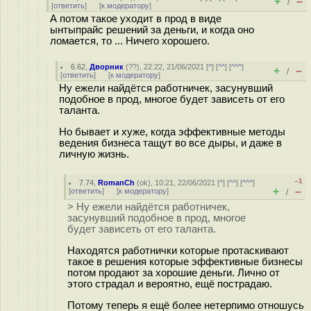
+
–
/
[
ответить
]
[
к модератору
]
А потом такое уходит в прод в виде
ынтыпрайс решений за деньги, и когда оно
ломается, то ... Ничего хорошего.
6.62
,
Дворник
(
??
), 22:22, 21/06/2021 [
^
] [
^^
] [
^^^
]
+
–
/
[
ответить
]
[
к модератору
]
Ну ежели найдётся работничек, засунувший
подобное в прод, многое будет зависеть от его
таланта.
Но бывает и хуже, когда эффективные методы
ведения бизнеса тащут во все дыры, и даже в
личную жизнь.
–1
7.74
,
RomanCh
(
ok
), 10:21, 22/06/2021 [
^
] [
^^
] [
^^^
]
+
–
[
ответить
]
[
к модератору
]
/
> Ну ежели найдётся работничек,
засунувший подобное в прод, многое
будет зависеть от его таланта.
Находятся работнички которые протаскивают
такое в решения которые эффективные бизнесы
потом продают за хорошие деньги. Лично от
этого страдал и вероятно, ещё пострадаю.
Потому теперь я ещё более нетерпимо отношусь