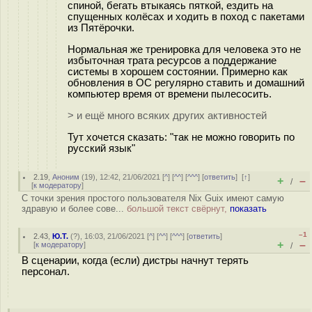
спиной, бегать втыкаясь пяткой, ездить на
спущенных колёсах и ходить в поход с пакетами
из Пятёрочки.
Нормальная же тренировка для человека это не
избыточная трата ресурсов а поддержание
системы в хорошем состоянии. Примерно как
обновления в ОС регулярно ставить и домашний
компьютер время от времени пылесосить.
> и ещё много всяких других активностей
Тут хочется сказать: "так не можно говорить по
русский язык"
2.19
,
Аноним
(
19
), 12:42, 21/06/2021 [
^
] [
^^
] [
^^^
] [
ответить
]
[
↑
]
+
–
/
[
к модератору
]
С точки зрения простого пользователя Nix Guix имеют самую
здравую и более сове...
большой текст свёрнут,
показать
–1
2.43
,
Ю.Т.
(
?
), 16:03, 21/06/2021 [
^
] [
^^
] [
^^^
] [
ответить
]
+
–
[
к модератору
]
/
В сценарии, когда (если) дистры начнут терять
персонал.