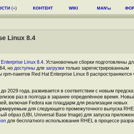
ОСТИ
(
+
)
КОНТЕНТ
WIKI
MAN'ы
ФО
e Linux 8.4
Enterprise Linux 8.4
. Установочные сборки подготовлены дл
h64, но
доступны
для
загрузки
только зарегистрированным
ы rpm-пакетов Red Hat Enterprise Linux 8 распространяются
м до 2029 года, развивается в соответствии с новым предск
лизов раз в полгода в заранее определённое время. Нов
ей, включая Fedora как плацдарм для реализации новых
ормируемым для следующего промежуточного выпуска RHEL 
 образ (UBI, Universal Base Image) для запуска приложен
ion
для бесплатного использования RHEL в процессе разра