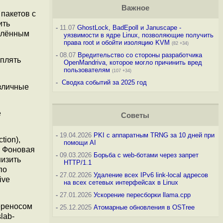
Важное
пакетов с
ить
-
11.07
GhostLock, BadEpoll и Januscape -
делённым
уязвимости в ядре Linux, позволяющие получить
права root и обойти изоляцию KVM
(82 +34)
-
08.07
Вредительство со стороны разработчика
еплять
OpenMandriva, которое могло причинить вред
пользователям
(107 +34)
-
Сводка событий за 2025 год
зличные
е
Советы
-
19.04.2026
PKI с аппаратным TRNG за 10 дней при
ion),
помощи AI
. Фоновая
-
09.03.2026
Борьба с web-ботами через запрет
низить
HTTP/1.1
по
-
27.02.2026
Удаление всех IPv6 link-local адресов
ive
на всех сетевых интерфейсах в Linux
-
27.01.2026
Ускорение пересборки llama.cpp
переносом
-
25.12.2025
Атомарные обновления в OSTree
lab-