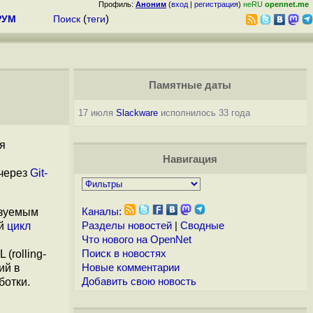
Профиль:
Аноним
(
вход
|
регистрация
)
неRU
opennet.me
РУМ
Поиск
(
теги
)
Памятные даты
17 июля
Slackware
исполнилось 33 года
я
Навигация
 через
Git-
азуемым
Каналы:
ый
цикл
Разделы новостей
|
Сводные
Что нового на OpenNet
(rolling-
Поиск в новостях
ий в
Новые комментарии
ботки.
Добавить свою новость