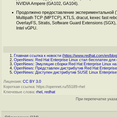
NVIDIA Ampere (GA102, GA104).
Продолжено предоставление экспериментальной (Te
Multipath TCP (MPTCP), KTLS, dracut, kexec fast reboo
OverlayFS, Stratis, Software Guard Extensions (
Intel vGPU.
Главная ссылка к новости (
https://www.redhat.com/en/blog.
OpenNews: Red Hat Enterprise Linux стал бесплатен дл
OpenNews: Эмуляция сборки Red Hat Enterprise Linux на
OpenNews: Представлен дистрибутив Red Hat Enterprise 
OpenNews: Доступен дистрибутив SUSE Linux Enterprise
Лицензия:
CC BY 3.0
Короткая ссылка: https://opennet.ru/55189-rhel
Ключевые слова:
rhel
,
redhat
При перепечатке указа