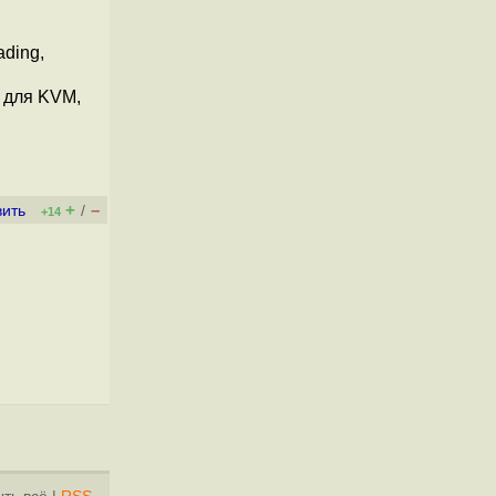
ding,
,
V для KVM,
+
–
вить
/
+14