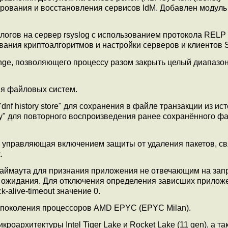
ирования и восстановления сервисов IdM. Добавлен модуль
гов на сервер rsyslog с использованием протокола RELP (
зования криптоалгоритмов и настройки серверов и клиентов 
nge, позволяющего процессу разом закрыть целый диапазо
я файловых систем.
f history store" для сохранения в файле транзакции из ис
ay" для повторного воспроизведения ранее сохранённого фа
l, управляющая включением защиты от удаления пакетов, с
.
аймаута для признания приложения не отвечающим на зап
 ожидания. Для отключения определения зависших прилож
-alive-timeout значение 0.
 поколения процессоров AMD EPYC (EPYC Milan).
оархитектуры Intel Tiger Lake и Rocket Lake (11 gen), а т