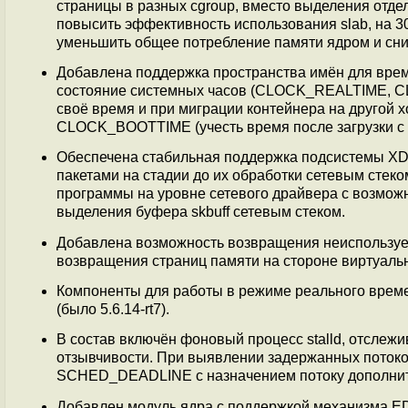
страницы в разных cgroup, вместо выделения отде
повысить эффективность использования slab, на 3
уменьшить общее потребление памяти ядром и сн
Добавлена поддержка пространства имён для време
состояние системных часов (CLOCK_REALTIME, 
своё время и при миграции контейнера на друго
CLOCK_BOOTTIME (учесть время после загрузки с 
Обеспечена стабильная поддержка подсистемы XDP
пакетами на стадии до их обработки сетевым стек
программы на уровне сетевого драйвера с возможн
выделения буфера skbuff сетевым стеком.
Добавлена возможность возвращения неиспользуе
возвращения страниц памяти на стороне виртуальн
Компоненты для работы в режиме реального времени
(было 5.6.14-rt7).
В состав включён фоновый процесс stalld, отслеж
отзывчивости. При выявлении задержанных поток
SCHED_DEADLINE с назначением потоку дополнит
Добавлен модуль ядра с поддержкой механизма EDAC