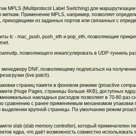
 MPLS (Multiprotocol Label Switching) для маршрутизации 
 меткам. Применение MPLS, например, позволяет определ
и, приходящими из заданных портов или связанных с опре
литы tc - mac_push, push_eth и pop_eth, позволяющие прикр
net.
bareudp, позволяющего инкапсулировать в UDP-туннель ра
му менеджеру DNF, позволяющему подписаться на получени
загрузки (live patch).
овки страниц памяти в фоновом режиме (proactive compact
амяти (Huge Pages, страницы больше 4KB), доступных ядру
минимальных накладных расходов позволяет в 70-80 раз с
 по сравнению с ранее применяемым механизмом упаковки 
 выделении крупной страницы. По умолчанию режим proact
ти slab (slab memory controller), который примечателен 
ектов ядра, что даёт возможность совместно использовать s