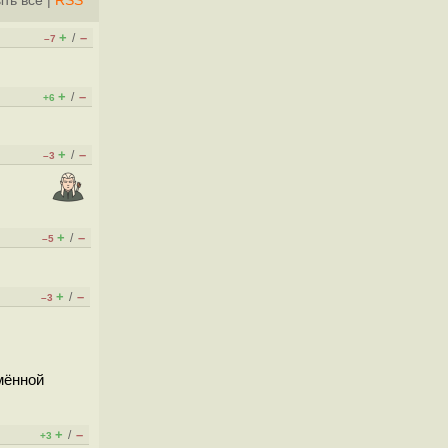
ть всё
|
RSS
+
–
/
–7
+
–
/
+6
+
–
/
–3
+
–
/
–5
+
–
/
–3
мённой
+
–
/
+3