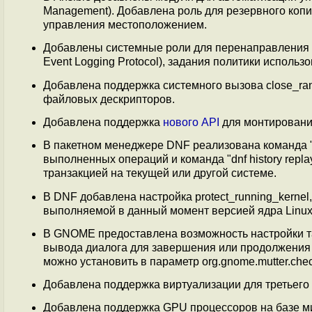
Management). Добавлена роль для резервного коп
управления местоположением.
Добавлены системные роли для перенаправления ло
Event Logging Protocol), задания политики исполь
Добавлена поддержка системного вызова close_ra
файловых дескрипторов.
Добавлена поддержка
нового API
для монтировани
В пакетном менеджере DNF реализована команда "dn
выполненных операций и команда "dnf history repl
транзакцией на текущей или другой системе.
В DNF добавлена настройка protect_running_kerne
выполняемой в данный момент версией ядра Linux
В GNOME предоставлена возможность настройки т
вывода диалога для завершения или продолжения
можно установить в параметр org.gnome.mutter.check
Добавлена поддержка виртуализации для третьего
Добавлена поддержка GPU процессоров на базе микр