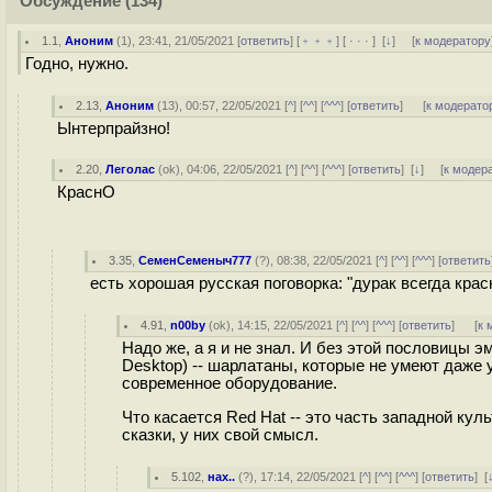
Обсуждение
(134)
1.1
,
Аноним
(
1
), 23:41, 21/05/2021 [
ответить
] [
﹢﹢﹢
] [
· · ·
]
[
↓
] [
к модератору
Годно, нужно.
2.13
,
Аноним
(
13
), 00:57, 22/05/2021 [
^
] [
^^
] [
^^^
] [
ответить
]
[
к модерато
Ынтерпрайзно!
2.20
,
Леголас
(
ok
), 04:06, 22/05/2021 [
^
] [
^^
] [
^^^
] [
ответить
]
[
↓
] [
к модер
КраснО
3.35
,
СеменСеменыч777
(
?
), 08:38, 22/05/2021 [
^
] [
^^
] [
^^^
] [
ответить
есть хорошая русская поговорка: "дурак всегда крас
4.91
,
n00by
(
ok
), 14:15, 22/05/2021 [
^
] [
^^
] [
^^^
] [
ответить
]
[
к 
Надо же, а я и не знал. И без этой пословицы э
Desktop) -- шарлатаны, которые не умеют даже
современное оборудование.
Что касается Red Hat -- это часть западной ку
сказки, у них свой смысл.
5.102
,
нах..
(
?
), 17:14, 22/05/2021 [
^
] [
^^
] [
^^^
] [
ответить
]
[