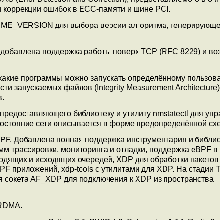
 и коррекции ошибок в ECC-памяти и шине PCI.
EME_VERSION для выбора версии алгоритма, генерирующе
, добавлена поддержка работы поверх TCP (RFC 8229) и во
 какие программы можно запускать определённому пользова
ти запускаемых файлов (Integrity Measurement Architecture)
в.
 предоставляющего библиотеку и утилиту nmstatectl для уп
состояние сети описывается в форме предопределённой сх
BPF. Добавлена полная поддержка инструментария и библи
мм трассировки, мониторинга и отладки, поддержка eBPF в tc
входящих и исходящих очередей, XDP для обработки пакетов
 BPF приложений, xdp-tools с утилитами для XDP. На стадии 
ия сокета AF_XDP для подключения к XDP из пространства
 RDMA.