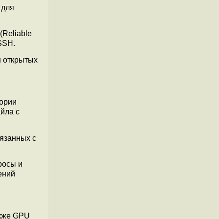
 для
Reliable
SSH.
н открытых
тории
йла с
вязанных с
росы и
ений
акже GPU