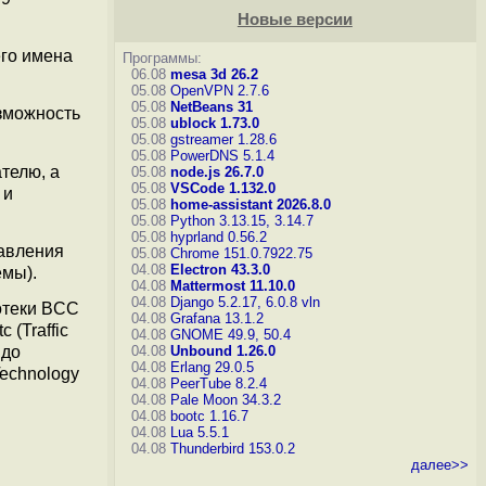
Новые версии
го имена
Программы:
06.08
mesa 3d 26.2
05.08
OpenVPN 2.7.6
05.08
NetBeans 31
зможность
05.08
ublock 1.73.0
05.08
gstreamer 1.28.6
05.08
PowerDNS 5.1.4
телю, а
05.08
node.js 26.7.0
05.08
VSCode 1.132.0
 и
05.08
home-assistant 2026.8.0
05.08
Python 3.13.15, 3.14.7
05.08
hyprland 0.56.2
равления
05.08
Chrome 151.0.7922.75
04.08
Electron 43.3.0
емы).
04.08
Mattermost 11.10.0
04.08
Django 5.2.17, 6.0.8
vln
отеки BCC
04.08
Grafana 13.1.2
 (Traffic
04.08
GNOME 49.9, 50.4
04.08
Unbound 1.26.0
 до
04.08
Erlang 29.0.5
Technology
04.08
PeerTube 8.2.4
04.08
Pale Moon 34.3.2
04.08
bootc 1.16.7
04.08
Lua 5.5.1
04.08
Thunderbird 153.0.2
далее>>