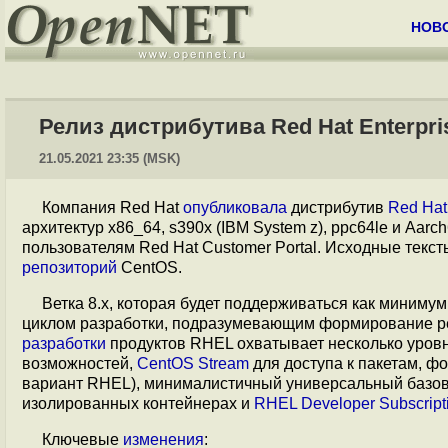
НОВ
Релиз дистрибутива Red Hat Enterpris
21.05.2021 23:35 (MSK)
Компания Red Hat
опубликовала
дистрибутив
Red Hat 
архитектур x86_64, s390x (IBM System z), ppc64le и Aarc
пользователям Red Hat Customer Portal. Исходные текст
репозиторий
CentOS.
Ветка 8.x, которая будет поддерживаться как миниму
циклом разработки, подразумевающим формирование ре
разработки
продуктов RHEL охватывает несколько уровн
возможностей,
CentOS Stream
для доступа к пакетам, ф
вариант RHEL), минималистичный универсальный базовый
изолированных контейнерах и
RHEL Developer Subscript
Ключевые
изменения
: