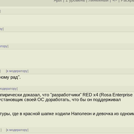
Ajax
|
1 уровень
|
Линейный
|
+/-
|
Раскры
]
ру
]
атору
]
]
[
к модератору
]
ному рад".
модератору
]
мпирически доказал, что "разработчики" RED x4 (Rosa Enterprise
 установщик своей ОС доработать, что бы он поддерживал
льтуры, где в красной шапке ходили Наполеон и девочка из однои
↓
] [
к модератору
]