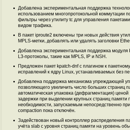
Добавлена экспериментальная поддержка технологии
использованием многопротокольной коммутации по
фильтры через утилиту tc для управления пакетам
видом трафика.
В пакет iproute2 включены три новых действия ути
MPLS-метки, добавлять или удалять заголовки Ether
Добавлена экспериментальная поддержка модуля 
L3-протоколы, такие как MPLS, IP и NSH.
Предложен пакет kpatch-dnf с плагином к пакетно
исправлений к ядру Linux, устанавливаемых без пере
Добавлена поддержка механизма упреждающей упак
позволяющего увеличить число больших страниц п
автоматическая упаковка (дефрагментация) ценой 
задержки при выделении крупных страниц памяти
необходимости, запускаемым непосредственно при
compaction пока отключён.
Задействован новый контроллер распределения памя
учёта slab с уровня страниц памяти на уровень объ