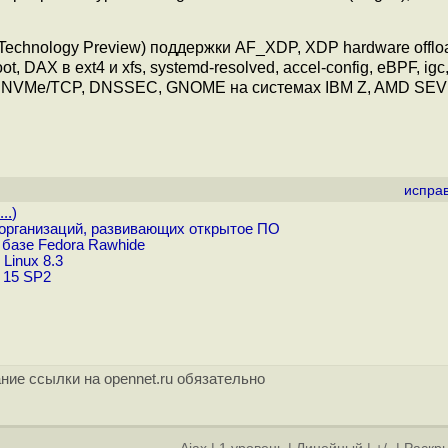
chnology Preview) поддержки AF_XDP, XDP hardware offloa
t, DAX в ext4 и xfs, systemd-resolved, accel-config, eBPF, igc
SGX), NVMe/TCP, DNSSEC, GNOME на системах IBM Z, AMD SE
испра
..
)
я организаций, развивающих открытое ПО
 базе Fedora Rawhide
Linux 8.3
 15 SP2
ние ссылки на opennet.ru обязательно