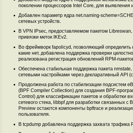
поколении процессоров Intel Core, для выявления
Добавлен параметр ядра net.naming-scheme=SCH
сетевых устройств.
В VPN IPsec, предоставляемом пакетом Libreswan
привязки меток IKEv2.
Во фреймворк fapolicyd, позволяющий определить
какие нет, добавлена поддержка проверки целостнос
реализована регистрация обновлений RPM-пакето
Обеспечена стабильная поддержка пакета nmstate,
сетевыми настройками через декларативный API (
Продолжена работа по стабилизации подсистем e
(BPF Compiler Collection) для создания BPF-програ
Control) для классификации пакетов и обработки 
сетевого стека, libbpf для разработки связанных с
Preview остаются компоненты bpftrace и реализац
пользователя.
В tcpdump добавлена поддержка захвата трафика