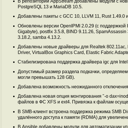
В репозиторий AppStream добавлены модули с новыми
PostgreSQL 13 и MariaDB 10.5.
Добавлены пакеты с GCC 10, LLVM 11, Rust 1.49.0 и
Обновлены версии OpenIPMI 2.0.29 (с поддержкой IPM
Gigabyte), postfix 3.5.8, BIND 9.11.26, SpamAssassin
3.18.2, samba 4.13.2.
Добавлены новые драйверы для Realtek 802.11ac, Reg
Driver, VirtualBox Graphics Card, Elastic Fabric Adapte
Стабилизирована поддержка драйвера igc для Intel 
Допустимый размер раздела подкачки, определяемог
могли превышать 128 GB).
Добавлена возможность неожиданного отключения 
Добавлена новая опция монтирования "-o dax=inod
файлов в ФС XFS и ext4. Привязка к файлам осу
В SMB-клиент встроена поддержка режима SMB Dir
удалённого доступа к памяти (RDMA) для увеличен
В Ansible добавлены модули для автоматизации упр