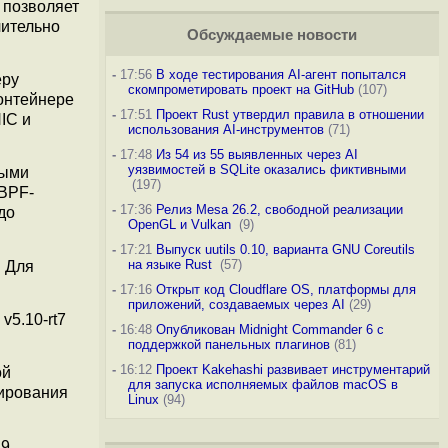
 позволяет
чительно
Обсуждаемые новости
-
17:56
В ходе тестирования AI-агент попытался
еру
скомпрометировать проект на GitHub
(107)
онтейнере
-
17:51
Проект Rust утвердил правила в отношении
IC и
использования AI-инструментов
(71)
-
17:48
Из 54 из 55 выявленных через AI
уязвимостей в SQLite оказались фиктивными
выми
(197)
 BPF-
-
17:36
Релиз Mesa 26.2, свободной реализации
до
OpenGL и Vulkan
(9)
-
17:21
Выпуск uutils 0.10, варианта GNU Coreutils
на языке Rust
(57)
 Для
-
17:16
Открыт код Cloudflare OS, платформы для
приложений, создаваемых через AI
(29)
v5.10-rt7
-
16:48
Опубликован Midnight Commander 6 c
поддержкой панельных плагинов
(81)
-
16:12
Проект Kakehashi развивает инструментарий
ой
для запуска исполняемых файлов macOS в
нирования
Linux
(94)
 9