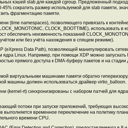
льных кэшей slab для каждой cgroup. Предложенный подход
0-45% сократить размер используемой для slab памяти, зна
изить фрагментацию памяти.
ни (time namespaces), позволяющего привязать к контейн
CLOCK_MONOTONIC, CLOCK_BOOTTIME), использовать в к
й хост обеспечить неизменность показаний CLOCK_MONOTON
учётом или без учёта нахождения в спящем режиме).
 (eXpress Data Path), позволяющей манипулировать сете
ом ядра Linux. Например, при помощи XDP можно запускать
остью прямого доступа к DMA-буферу пакетов и на стадии 
мой виртуальными машинами памяти обратно гипервизору.
ой машины должен использоваться драйвер virtio_balloon.
 (kernel-rt) синхронизированы с набором патчей для ядра 
ивающий потоки при запуске приложений, требующих высок
ов выполняется временное переключение на политику пла
ельного времени CPU.
 (Error Detection and Correction), предоставляемого в 8 и