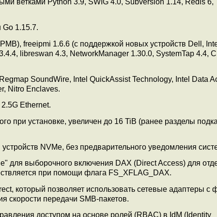
 ветками Python 3.9, SWIG 4.0, Subversion 1.14, Redis 6,
 Go 1.15.7.
B), freeipmi 1.6.6 (с поддержкой новых устройств Dell, Inte
 3.4.4, libreswan 4.3, NetworkManager 1.30.0, SystemTap 4.4,
map SoundWire, Intel QuickAssist Technology, Intel Data Ac
r, Nitro Enclaves.
2.5G Ethernet.
о при установке, увеличен до 16 TiB (ранее разделы подка
устройств NVMe, без предварительного уведомления сист
e" для выборочного включения DAX (Direct Access) для отд
ществляется при помощи флага FS_XFLAG_DAX.
ect, который позволяет использовать сетевые адаптеры с 
ия скорости передачи SMB-пакетов.
авления доступом на основе ролей (RBAC) в IdM (Identity