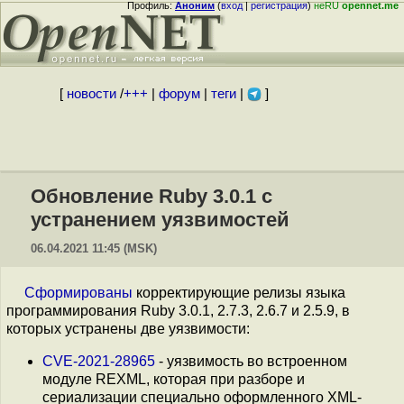
Профиль:
Аноним
(
вход
|
регистрация
)
неRU
opennet.me
[
новости
/
+++
|
форум
|
теги
|
]
Обновление Ruby 3.0.1 с
устранением уязвимостей
06.04.2021 11:45 (MSK)
Сформированы
корректирующие релизы языка
программирования Ruby 3.0.1, 2.7.3, 2.6.7 и 2.5.9, в
которых устранены две уязвимости:
CVE-2021-28965
- уязвимость во встроенном
модуле REXML, которая при разборе и
сериализации специально оформленного XML-