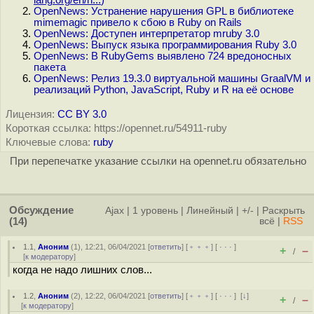
lang.org/en/n...
)
OpenNews: Устранение нарушения GPL в библиотеке
mimemagic привело к сбою в Ruby on Rails
OpenNews: Доступен интерпретатор mruby 3.0
OpenNews: Выпуск языка программирования Ruby 3.0
OpenNews: В RubyGems выявлено 724 вредоносных
пакета
OpenNews: Релиз 19.3.0 виртуальной машины GraalVM и
реализаций Python, JavaScript, Ruby и R на её основе
Лицензия:
CC BY 3.0
Короткая ссылка: https://opennet.ru/54911-ruby
Ключевые слова:
ruby
При перепечатке указание ссылки на opennet.ru обязательно
Обсуждение
Ajax
|
1 уровень
|
Линейный
|
+/-
|
Раскрыть
(14)
всё
|
RSS
1.1
,
Аноним
(
1
), 12:21, 06/04/2021 [
ответить
] [
﹢﹢﹢
] [
· · ·
]
+
–
/
[
к модератору
]
когда не надо лишних слов...
1.2
,
Аноним
(
2
), 12:22, 06/04/2021 [
ответить
] [
﹢﹢﹢
] [
· · ·
]
[
↓
]
+
–
/
[
к модератору
]