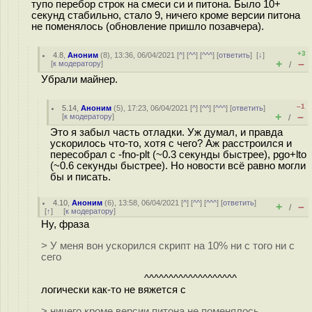
тупо перебор строк на смеси си и питона. Было 10+
секунд стабильно, стало 9, ничего кроме версии питона
не поменялось (обновление пришло позавчера).
+3
4.8
,
Аноним
(
8
), 13:36, 06/04/2021 [
^
] [
^^
] [
^^^
] [
ответить
]
[
↓
]
+
–
[
к модератору
]
/
Убрали майнер.
–1
5.14
,
Аноним
(
5
), 17:23, 06/04/2021 [
^
] [
^^
] [
^^^
] [
ответить
]
+
–
[
к модератору
]
/
Это я забыл часть отладки. Уж думал, и правда
ускорилось что-то, хотя с чего? Аж расстроился и
пересобрал с -fno-plt (~0.3 секунды быстрее), pgo+lto
(~0.6 секунды быстрее). Но новости всё равно могли
бы и писать.
4.10
,
Аноним
(
6
), 13:58, 06/04/2021 [
^
] [
^^
] [
^^^
] [
ответить
]
+
–
/
[
↑
] [
к модератору
]
Ну, фраза
> У меня вон ускорился скрипт на 10% ни с того ни с
сего
^^^^^^^^^^^^^^^^^^^
логически как-то не вяжется с
> ничего кроме версии питона не поменялось