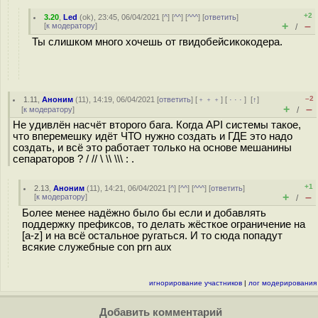
+2
3.20
,
Led
(
ok
), 23:45, 06/04/2021 [
^
] [
^^
] [
^^^
] [
ответить
]
+
–
[
к модератору
]
/
Ты слишком много хочешь от гвидобейсикокодера.
–2
1.11
,
Аноним
(
11
), 14:19, 06/04/2021 [
ответить
] [
﹢﹢﹢
] [
· · ·
]
[
↑
]
+
–
[
к модератору
]
/
Не удивлён насчёт второго бага. Когда API системы такое,
что вперемешку идёт ЧТО нужно создать и ГДЕ это надо
создать, и всё это работает только на основе мешанины
сепараторов ? / // \ \\ \\\ : .
+1
2.13
,
Аноним
(
11
), 14:21, 06/04/2021 [
^
] [
^^
] [
^^^
] [
ответить
]
+
–
[
к модератору
]
/
Более менее надёжно было бы если и добавлять
поддержку префиксов, то делать жёсткое ограничение на
[a-z] и на всё остальное ругаться. И то сюда попадут
всякие служебные con prn aux
игнорирование участников
|
лог модерирования
Добавить комментарий