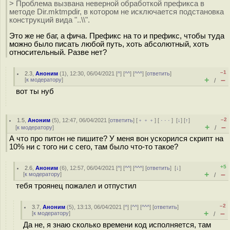
> Проблема вызвана неверной обработкой префикса в
методе Dir.mktmpdir, в котором не исключается подстановка
конструкций вида "..\\".
Это же не баг, а фича. Префикс на то и префикс, чтобы туда
можно было писать любой путь, хоть абсолютный, хоть
относительный. Разве нет?
–1
2.3
,
Аноним
(
1
), 12:30, 06/04/2021 [
^
] [
^^
] [
^^^
] [
ответить
]
+
–
[
к модератору
]
/
вот ты нуб
–2
1.5
,
Аноним
(
5
), 12:47, 06/04/2021 [
ответить
] [
﹢﹢﹢
] [
· · ·
]
[
↓
] [
↑
]
+
–
[
к модератору
]
/
А что про питон не пишите? У меня вон ускорился скрипт на
10% ни с того ни с сего, там было что-то такое?
+5
2.6
,
Аноним
(
6
), 12:57, 06/04/2021 [
^
] [
^^
] [
^^^
] [
ответить
]
[
↓
]
+
–
[
к модератору
]
/
тебя троянец пожалел и отпустил
–2
3.7
,
Аноним
(
5
), 13:13, 06/04/2021 [
^
] [
^^
] [
^^^
] [
ответить
]
+
–
[
к модератору
]
/
Да не, я знаю сколько времени код исполняется, там