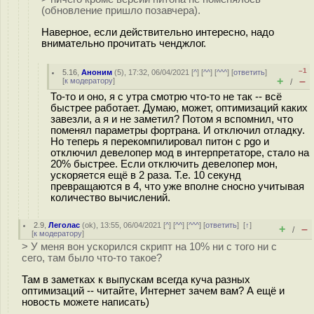
(обновление пришло позавчера).
Наверное, если действительно интересно, надо
внимательно прочитать ченджлог.
–1
5.16
,
Аноним
(
5
), 17:32, 06/04/2021 [
^
] [
^^
] [
^^^
] [
ответить
]
+
–
[
к модератору
]
/
То-то и оно, я с утра смотрю что-то не так -- всё
быстрее работает. Думаю, может, оптимизаций каких
завезли, а я и не заметил? Потом я вспомнил, что
поменял параметры фортрана. И отключил отладку.
Но теперь я перекомпилировал питон с pgo и
отключил девелопер мод в интерпретаторе, стало на
20% быстрее. Если отключить девелопер мон,
ускоряется ещё в 2 раза. Т.е. 10 секунд
превращаются в 4, что уже вполне сносно учитывая
количество вычислений.
2.9
,
Леголас
(
ok
), 13:55, 06/04/2021 [
^
] [
^^
] [
^^^
] [
ответить
]
[
↑
]
+
–
/
[
к модератору
]
> У меня вон ускорился скрипт на 10% ни с того ни с
сего, там было что-то такое?
Там в заметках к выпускам всегда куча разных
оптимизаций -- читайте, Интернет зачем вам? А ещё и
новость можете написать)