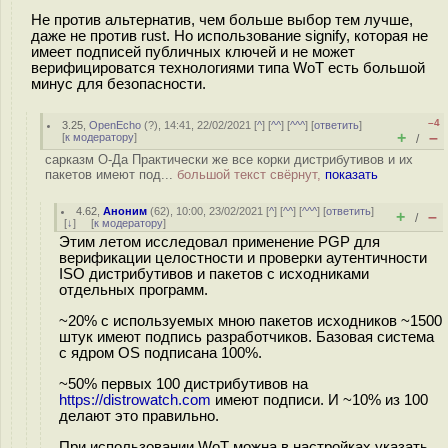
Не против альтернатив, чем больше выбор тем лучше,
даже не против rust. Но использование signify, которая не
имеет подписей публичных ключей и не может
верифицироватся технологиями типа WoT есть большой
минус для безопасности.
–4
3.25
,
OpenEcho
(
?
), 14:41, 22/02/2021 [
^
] [
^^
] [
^^^
] [
ответить
]
+
–
[
к модератору
]
/
сарказм О-Да Практически же все коpки дистрибутивов и их
пакетов имеют под...
большой текст свёрнут,
показать
4.62
,
Аноним
(
62
), 10:00, 23/02/2021 [
^
] [
^^
] [
^^^
] [
ответить
]
+
–
/
[
↓
] [
к модератору
]
Этим летом исследовал применение PGP для
верификации целостности и проверки аутентичности
ISO дистрибутивов и пакетов с исходниками
отдельных программ.
~20% с используемых мною пакетов исходников ~1500
штук имеют подпись разработчиков. Базовая система
с ядром OS подписана 100%.
~50% первых 100 дистрибутивов на
https://distrowatch.com
имеют подписи. И ~10% из 100
делают это правильно.
При использовании WoT можна в настройках указать