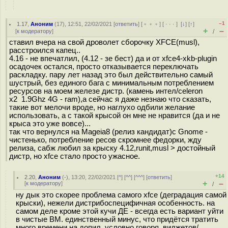
–1
1.17
,
Аноним
(
17
), 12:51, 22/02/2021 [
ответить
] [
﹢﹢﹢
] [
· · ·
]
[
↓
] [
↑
]
+
–
[
к модератору
]
/
ставил вчера на свой дроволет сборочку XFCE(musl),
расстроился капец..
4.16 - не впечатлил, (4.12 - зе бест) да и от xfce4-xkb-plugin
осадочек остался, просто отказывается переключать
раскладку. пару лет назад это был действительно самый
шустрый, без единого бага с минимальным потреблением
ресурсов на моем железе дистр. (камень интел/celeron
x2 1.9Ghz 4G - ram),а сейчас я даже незнаю что сказать,
такие вот мелочи вроде, но наглухо одбили желание
использовать, а с такой крысой он мне не нравится (да и не
крыса это уже вовсе)...
так что вернулся на Mageia8 (релиз кандидат)с Gnome -
чистенько, потребление ресов скромнее федорки, жду
релиза, сабж любил за крыску 4.12,runit,musl > достойный
дистр, но xfce стало просто ужасное.
+14
2.20
,
Аноним
(
-
), 13:20, 22/02/2021 [
^
] [
^^
] [
^^^
] [
ответить
]
+
–
[
к модератору
]
/
ну дык это скорее проблема самого xfce (деградация самой
крыски), нежели дистрибоспецифичная особенность. на
самом деле кроме этой кучи ДЕ - всегда есть вариант уйти
в чистые ВМ. единственный минус, что придётся тратить
много времени на допил, условно говоря, виджетов/