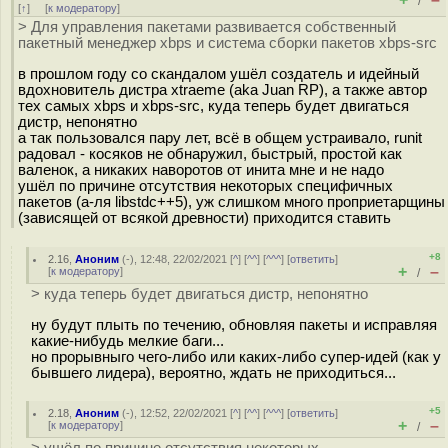
/
[
↑
] [
к модератору
]
> Для управления пакетами развивается собственный
пакетный менеджер xbps и система сборки пакетов xbps-src
в прошлом году со скандалом ушёл создатель и идейный
вдохновитель дистра xtraeme (aka Juan RP), а также автор
тех самых xbps и xbps-src, куда теперь будет двигаться
дистр, непонятно
а так пользовался пару лет, всё в общем устраивало, runit
радовал - косяков не обнаружил, быстрый, простой как
валенок, а никаких наворотов от инита мне и не надо
ушёл по причине отсутствия некоторых специфичных
пакетов (а-ля libstdc++5), уж слишком много проприетарщины
(зависящей от всякой древности) приходится ставить
+8
2.16
,
Аноним
(
-
), 12:48, 22/02/2021 [
^
] [
^^
] [
^^^
] [
ответить
]
+
–
[
к модератору
]
/
> куда теперь будет двигаться дистр, непонятно
ну будут плыть по течению, обновляя пакеты и исправляя
какие-нибудь мелкие баги...
но прорывныго чего-либо или каких-либо супер-идей (как у
бывшего лидера), вероятно, ждать не приходиться...
+5
2.18
,
Аноним
(
-
), 12:52, 22/02/2021 [
^
] [
^^
] [
^^^
] [
ответить
]
+
–
[
к модератору
]
/