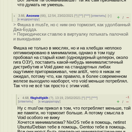
что думать не умеешь.
3.66
,
Аноним
(
66
), 12:54, 23/02/2021 [
^
] [
^^
] [
^^^
] [
ответить
]
[
↑
]
+
–
/
[
к модератору
]
> Фишка в musl'е, но с ним оно тормозит, как удолбанный
Джа-Будда.
> Периодически ставлю в виртуалку потыкать палочкой
и выкидываю
Фишка не только в мюслях, но и на хлебцах неплохо
оптимизировано в минимализм, однако в том году
пробовал на старый комп (одноядерный целерон, около
гига ОЗУ), поставить какой-нибудь минималистичный
дистрибутив и Void даже на стандартных либах
ощутимее притормаживал, чем antiX, чего я никак не
ожидал, потому что, как правило, в более современном
железе выходило наоборот, что void меньше потреблял.
Так что не всё так просто с этим void.
–1
4.68
,
flkghdfgklh
(
?
), 13:19, 23/02/2021 [
^
] [
^^
] [
^^^
]
+
–
[
ответить
]
[
к модератору
]
/
Ну с musl'ом прикол в том, что потребляет меньше, той
же памяти, но тормозит больше. А потому смысла в
Void особого не вижу
Хочется минимализма? NixOS тебе в помощь, netinst
Ubuntu/Debian тебе в помощь, Gentoo тебе в помощь.
Все они могут быть предельно минималистичными и