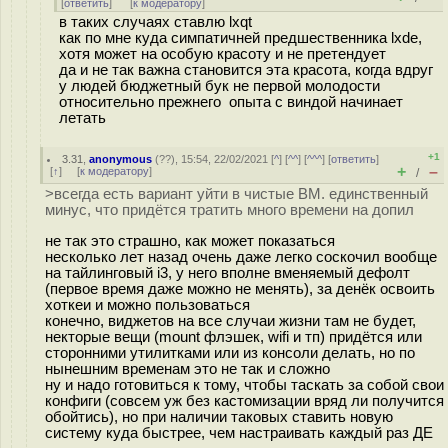
[
ответить
]
[
к модератору
]
в таких случаях ставлю lxqt
как по мне куда симпатичней предшественника lxde,
хотя может на особую красоту и не претендует
да и не так важна становится эта красота, когда вдруг
у людей бюджетный бук не первой молодости
относительно прежнего опыта с виндой начинает
летать
+1
3.31
,
anonymous
(
??
), 15:54, 22/02/2021 [
^
] [
^^
] [
^^^
] [
ответить
]
+
–
[
↑
] [
к модератору
]
/
>всегда есть вариант уйти в чистые ВМ. единственный
минус, что придётся тратить много времени на допил
не так это страшно, как может показаться
несколько лет назад очень даже легко соскочил вообще
на тайлинговый i3, у него вполне вменяемый дефолт
(первое время даже можно не менять), за денёк освоить
хоткеи и можно пользоваться
конечно, виджетов на все случаи жизни там не будет,
некторые вещи (mount флэшек, wifi и тп) придётся или
сторонними утилитками или из консоли делать, но по
нынешним временам это не так и сложно
ну и надо готовиться к тому, чтобы таскать за собой свои
конфиги (совсем уж без кастомизации вряд ли получится
обойтись), но при наличии таковых ставить новую
систему куда быстрее, чем настраивать каждый раз ДЕ