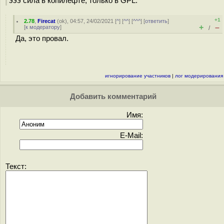
эээ сила в копилефте, только в GPL.
+1
2.78
,
Firecat
(
ok
), 04:57, 24/02/2021 [
^
] [
^^
] [
^^^
] [
ответить
]
+
–
[
к модератору
]
/
Да, это провал.
игнорирование участников
|
лог модерирования
Добавить комментарий
Имя:
E-Mail:
Текст: