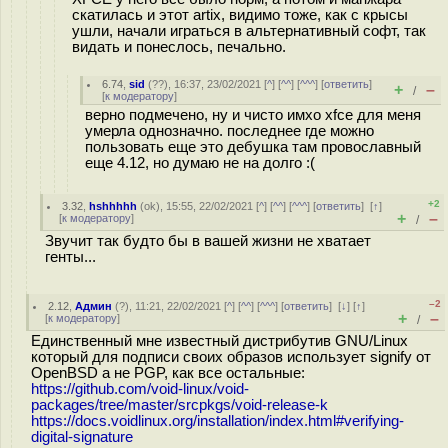
скатилась и этот artix, видимо тоже, как с крысы
ушли, начали играться в альтернативный софт, так
видать и понеслось, печально.
6.74
,
sid
(
??
), 16:37, 23/02/2021 [
^
] [
^^
] [
^^^
] [
ответить
]
+
–
/
[
к модератору
]
верно подмечено, ну и чисто имхо xfce для меня
умерла однозначно. последнее где можно
пользовать еще это дебушка там провославный
еще 4.12, но думаю не на долго :(
+2
3.32
,
hshhhhh
(
ok
), 15:55, 22/02/2021 [
^
] [
^^
] [
^^^
] [
ответить
]
[
↑
]
+
–
[
к модератору
]
/
Звучит так будто бы в вашей жизни не хватает
генты...
–2
2.12
,
Админ
(
?
), 11:21, 22/02/2021 [
^
] [
^^
] [
^^^
] [
ответить
]
[
↓
] [
↑
]
+
–
[
к модератору
]
/
Единственный мне известный дистрибутив GNU/Linux
который для подписи своих образов использует signify от
OpenBSD а не PGP, как все остальные:
https://github.com/void-linux/void-
packages/tree/master/srcpkgs/void-release-k
https://docs.voidlinux.org/installation/index.html#verifying-
digital-signature