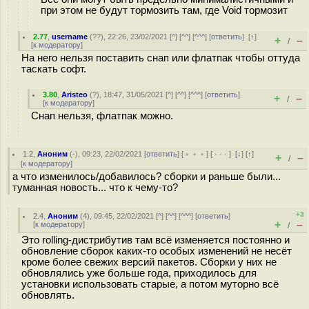
при этом не будут тормозить там, где Void тормозит
2.77
,
username
(
??
), 22:26, 23/02/2021 [
^
] [
^^
] [
^^^
] [
ответить
]
[
↑
]
+
–
/
[
к модератору
]
На него нельзя поставить снап или флатпак чтобы оттуда
таскать софт.
3.80
,
Aristeo
(
?
), 18:47, 31/05/2021 [
^
] [
^^
] [
^^^
] [
ответить
]
+
–
/
[
к модератору
]
Снап нельзя, флатпак можно.
1.2
,
Аноним
(
-
), 09:23, 22/02/2021 [
ответить
] [
﹢﹢﹢
] [
· · ·
]
[
↓
] [
↑
]
+
–
/
[
к модератору
]
а что изменилось/добавилось? сборки и раньше были...
туманная новость... что к чему-то?
+3
2.4
,
Аноним
(
4
), 09:45, 22/02/2021 [
^
] [
^^
] [
^^^
] [
ответить
]
+
–
[
к модератору
]
/
Это rolling-дистрибутив там всё изменяется постоянно и
обновление сборок каких-то особых изменений не несёт
кроме более свежих версий пакетов. Сборки у них не
обновлялись уже больше года, приходилось для
установки использовать старые, а потом муторно всё
обновлять.