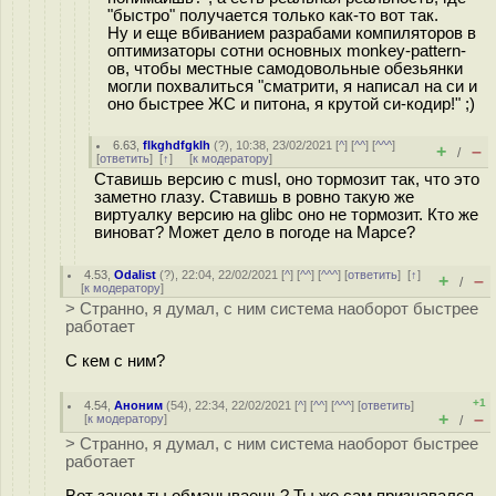
"быстро" получается только как-то вот так.
Ну и еще вбиванием разрабами компиляторов в
оптимизаторы сотни основных monkey-pattern-
ов, чтобы местные самодовольные обезьянки
могли похвалиться "сматрити, я написал на си и
оно быстрее ЖС и питона, я крутой си-кодир!" ;)
6.63
,
flkghdfgklh
(
?
), 10:38, 23/02/2021 [
^
] [
^^
] [
^^^
]
+
–
/
[
ответить
]
[
↑
] [
к модератору
]
Ставишь версию с musl, оно тормозит так, что это
заметно глазу. Ставишь в ровно такую же
виртуалку версию на glibc оно не тормозит. Кто же
виноват? Может дело в погоде на Марсе?
4.53
,
Odalist
(
?
), 22:04, 22/02/2021 [
^
] [
^^
] [
^^^
] [
ответить
]
[
↑
]
+
–
/
[
к модератору
]
> Странно, я думал, с ним система наоборот быстрее
работает
С кем с ним?
+1
4.54
,
Аноним
(
54
), 22:34, 22/02/2021 [
^
] [
^^
] [
^^^
] [
ответить
]
+
–
[
к модератору
]
/
> Странно, я думал, с ним система наоборот быстрее
работает
Вот зачем ты обманываешь? Ты же сам признавался