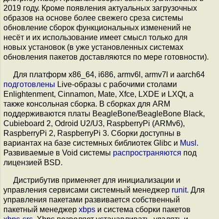
2019 году. Кроме появления актуальных загрузочных
образов на основе более свежего среза системы
обновление сборок функциональных изменений не
несёт и их использование имеет смысл только для
новых установок (в уже установленных системах
обновления пакетов доставляются по мере готовности).
Для платформ x86_64, i686, armv6l, armv7l и aarch64
подготовлены
Live-образы с рабочими столами
Enlightenment, Cinnamon, Mate, Xfce, LXDE и LXQt, а
также консольная сборка. В сборках для ARM
поддерживаются платы BeagleBone/BeagleBone Black,
Cubieboard 2, Odroid U2/U3, RaspberryPi (ARMv6),
RaspberryPi 2, RaspberryPi 3. Сборки доступны в
вариантах на базе системных библиотек Glibc и
Musl
.
Развиваемые в Void системы
распространяются
под
лицензией BSD.
Дистрибутив применяет для инициализации и
управления сервисами системный менеджер
runit
. Для
управления пакетами развивается собственный
пакетный менеджер
xbps
и система сборки пакетов