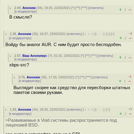
2.44
,
Аноним
(
44
), 19:26, 22/02/2021 [
^
] [
^^
] [
^^^
] [
ответить
]
+
–
/
[
к модератору
]
В смысле?
–1
1.35
,
Аноним
(
35
), 16:07, 22/02/2021 [
ответить
] [
﹢﹢﹢
] [
· · ·
]
[
↓
] [
↑
]
+
–
[
к модератору
]
/
Войду бы аналог AUR. С ним будит просто бесподобен.
2.57
,
Ваш Анонимус
(
?
), 01:32, 23/02/2021 [
^
] [
^^
] [
^^^
] [
ответить
]
+
–
/
[
к модератору
]
xbps-src?
–1
3.75
,
Аноним
(
35
), 17:33, 23/02/2021 [
^
] [
^^
] [
^^^
] [
ответить
]
+
–
[
к модератору
]
/
Выглядит скорее как средство для пересборки штатных
пакетов своими руками.
+3
1.43
,
Аноним
(
44
), 19:26, 22/02/2021 [
ответить
] [
﹢﹢﹢
] [
· · ·
]
[
↑
]
+
–
[
к модератору
]
/
>Развиваемые в Void системы распространяются под
лицензией BSD.