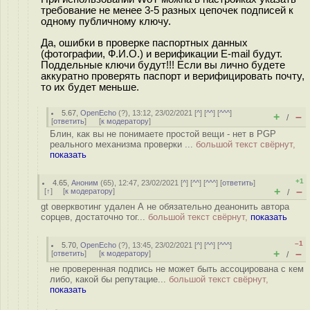
требование не менее 3-5 разных цепочек подписей к
одному публичному ключу.
Да, ошибки в проверке паспортных данных
(фотографии, Ф.И.О.) и верификации E-mail будут.
Поддельные ключи будут!!! Если вы лично будете
аккуратно проверять паспорт и верифицировать почту,
то их будет меньше.
5.67
,
OpenEcho
(
?
), 13:12, 23/02/2021 [
^
] [
^^
] [
^^^
]
+
–
/
[
ответить
]
[
к модератору
]
Блин, как вы не понимаете простой вещи - нет в PGP
реального механизма проверки ...
большой текст свёрнут,
показать
+1
4.65
,
Аноним
(
65
), 12:47, 23/02/2021 [
^
] [
^^
] [
^^^
] [
ответить
]
+
–
[
↑
] [
к модератору
]
/
gt оверквотинг удален А не обязательно деанонить автора
сорцев, достаточно тог...
большой текст свёрнут,
показать
–1
5.70
,
OpenEcho
(
?
), 13:45, 23/02/2021 [
^
] [
^^
] [
^^^
]
+
–
[
ответить
]
[
к модератору
]
/
не проверенная подпись не может быть ассоцирована с кем
либо, какой бы репутацие...
большой текст свёрнут,
показать