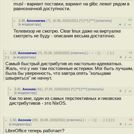
musl - вариант поставки, вариант на glibc лежит рядом в
равнозначной доступности.
+1
3.38
,
Анонимчик
(
?
), 16:38, 22/02/2021 [
^
] [
^^
] [
^^^
] [
ответить
]
+
–
[
к модератору
]
/
Телевизор не смотрю. Clear linux даже на виртуалке
смотреть не буду - описания весьма достаточно.
+1
1.28
,
Анонимчик
(
?
), 15:26, 22/02/2021 [
ответить
] [
﹢﹢﹢
] [
· · ·
]
[
↓
]
+
–
[
↑
] [
к модератору
]
/
Самый быстрый дистрибутив из настольно-адекватных.
Жаль, что у них там постоянные истерики. Мог быть лучшим,
была бы уверенность, что завтра опять "кольцами
швыряться" не начнут.
2.41
,
Аноним
(
41
), 17:25, 22/02/2021 [
^
] [
^^
] [
^^^
] [
ответить
]
+
–
/
[
к модератору
]
Как по мне, один из самых перспективных и гиковских
дистрибутивов - это NixOS.
–1
1.30
,
Аноним
(
30
), 15:48, 22/02/2021 [
ответить
] [
﹢﹢﹢
] [
· · ·
]
[
↓
] [
↑
]
+
–
[
к модератору
]
/
LibreOffice теперь работает?