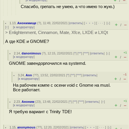
+
–
[
к модератору
]
/
Спасибо, грепать не умею, а что имею то жую.)
1.13
,
Анонимище
(
?
), 11:49, 22/02/2021 [
ответить
] [
﹢﹢﹢
] [
· · ·
]
[
↓
]
+
–
/
[
↑
] [
к модератору
]
> Enlightenment, Cinnamon, Mate, Xfce, LXDE и LXQt
А где KDE и GNOME?
+1
2.14
,
danonimous
(
?
), 12:15, 22/02/2021 [
^
] [
^^
] [
^^^
] [
ответить
]
[
↓
]
+
–
[
к модератору
]
/
GNOME завендорлочился на systemd.
–1
3.24
,
Ann
(
??
), 13:52, 22/02/2021 [
^
] [
^^
] [
^^^
] [
ответить
]
+
–
[
к модератору
]
/
На рабочем компе с осени void c Gnome на musl.
Все работает.
+1
2.23
,
Аноним
(
23
), 13:48, 22/02/2021 [
^
] [
^^
] [
^^^
] [
ответить
]
[
↑
]
+
–
[
к модератору
]
/
Я требую вариант с Trinity TDE!
1.15
,
anonymous
(
??
), 12:20, 22/02/2021 [
ответить
] [
﹢﹢﹢
] [
· · ·
]
[
↓
]
+
–