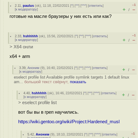
–1
2.11
,
paulus
(
ok
), 11:18, 22/02/2021 [
^
] [
^^
] [
^^^
] [
ответить
]
+
–
[
к модератору
]
/
готовые на масле браузеры у них есть или как?
–1
2.33
,
hshhhhh
(
ok
), 15:56, 22/02/2021 [
^
] [
^^
] [
^^^
] [
ответить
]
+
–
[
к модератору
]
/
> X64 онли
x64 + arm
3.39
,
Аноним
(
9
), 16:40, 22/02/2021 [
^
] [
^^
] [
^^^
] [
ответить
]
+
–
/
[
к модератору
]
eselect profile list Available profile symlink targets 1 default linux
am...
большой текст свёрнут,
показать
4.40
,
hshhhhh
(
ok
), 16:46, 22/02/2021 [
^
] [
^^
] [
^^^
] [
ответить
]
+
–
/
[
к модератору
]
> eselect profile list
вот бы вы в греп научились.
https://wiki.gentoo.org/wiki/Project:Hardened_musl
–1
5.42
,
Аноним
(
9
), 18:10, 22/02/2021 [
^
] [
^^
] [
^^^
] [
ответить
]