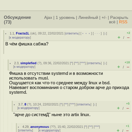
Обсуждение
Ajax
|
1 уровень
|
Линейный
|
+/-
|
Раскрыть
(73)
всё
|
RSS
+2
1.1
,
Fracta1L
(
ok
), 09:22, 22/02/2021 [
ответить
] [
﹢﹢﹢
] [
· · ·
]
[
↓
]
+
–
[
к модератору
]
/
В чём фишка сабжа?
+18
2.3
,
simplefied
(
?
), 09:36, 22/02/2021 [
^
] [
^^
] [
^^^
] [
ответить
]
[
↓
]
+
–
[
к модератору
]
/
Фишка в отсутствии systemd и в возможности
использовать musl.
Ощущается как что-то среднее между linux и bsd.
Навевает воспоминания о старом добром арче до прихода
systemd.
+5
3.7
,
8
(
?
), 10:24, 22/02/2021 [
^
] [
^^
] [
^^^
] [
ответить
]
[
↓
]
+
–
[
к модератору
]
/
"арче до системД" ныне это artix linux.
+1
4.29
,
anonymous
(
??
), 15:40, 22/02/2021 [
^
] [
^^
] [
^^^
]
+
–
[
ответить
]
[
к модератору
]
/