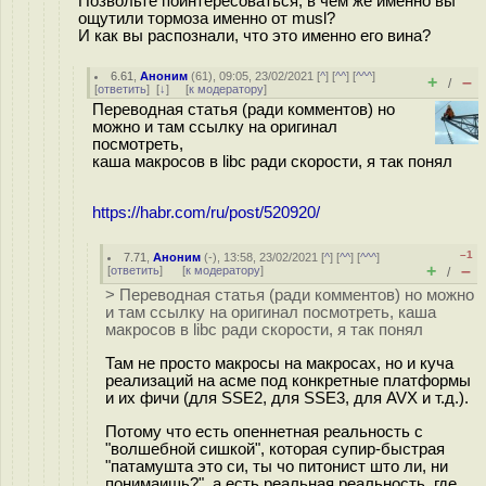
Позвольте поинтересоваться, в чем же именно вы
ощутили тормоза именно от musl?
И как вы распознали, что это именно его вина?
6.61
,
Аноним
(
61
), 09:05, 23/02/2021 [
^
] [
^^
] [
^^^
]
+
–
/
[
ответить
]
[
↓
] [
к модератору
]
Переводная статья (ради комментов) но
можно и там ссылку на оригинал
посмотреть,
каша макросов в libc ради скорости, я так понял
https://habr.com/ru/post/520920/
–1
7.71
,
Аноним
(
-
), 13:58, 23/02/2021 [
^
] [
^^
] [
^^^
]
+
–
[
ответить
]
[
к модератору
]
/
> Переводная статья (ради комментов) но можно
и там ссылку на оригинал посмотреть, каша
макросов в libc ради скорости, я так понял
Там не просто макросы на макросах, но и куча
реализаций на асме под конкретные платформы
и их фичи (для SSE2, для SSE3, для AVX и т.д.).
Потому что есть опеннетная реальность с
"волшебной сишкой", которая супир-быстрая
"патамушта это си, ты чо питонист што ли, ни
понимаишь?", а есть реальная реальность, где