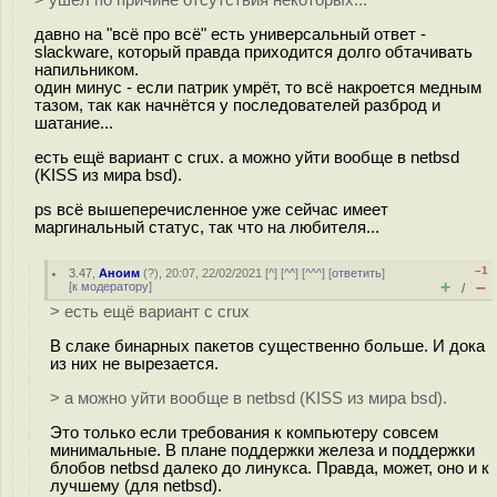
> ушёл по причине отсутствия некоторых...
давно на "всё про всё" есть универсальный ответ -
slackware, который правда приходится долго обтачивать
напильником.
один минус - если патрик умрёт, то всё накроется медным
тазом, так как начнётся у последователей разброд и
шатание...
есть ещё вариант с crux. а можно уйти вообще в netbsd
(KISS из мира bsd).
ps всё вышеперечисленное уже сейчас имеет
маргинальный статус, так что на любителя...
–1
3.47
,
Аноим
(
?
), 20:07, 22/02/2021 [
^
] [
^^
] [
^^^
] [
ответить
]
+
–
[
к модератору
]
/
> есть ещё вариант с crux
В слаке бинарных пакетов существенно больше. И дока
из них не вырезается.
> а можно уйти вообще в netbsd (KISS из мира bsd).
Это только если требования к компьютеру совсем
минимальные. В плане поддержки железа и поддержки
блобов netbsd далеко до линукса. Правда, может, оно и к
лучшему (для netbsd).