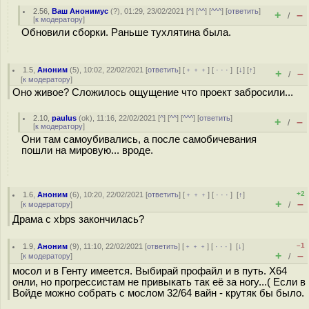
2.56
,
Ваш Анонимус
(
?
), 01:29, 23/02/2021 [
^
] [
^^
] [
^^^
] [
ответить
]
+
–
/
[
к модератору
]
Обновили сборки. Раньше тухлятина была.
1.5
,
Аноним
(
5
), 10:02, 22/02/2021 [
ответить
] [
﹢﹢﹢
] [
· · ·
]
[
↓
] [
↑
]
+
–
/
[
к модератору
]
Оно живое? Сложилось ощущение что проект забросили...
2.10
,
paulus
(
ok
), 11:16, 22/02/2021 [
^
] [
^^
] [
^^^
] [
ответить
]
+
–
/
[
к модератору
]
Они там самоубивались, а после самобичевания
пошли на мировую... вроде.
+2
1.6
,
Аноним
(
6
), 10:20, 22/02/2021 [
ответить
] [
﹢﹢﹢
] [
· · ·
]
[
↑
]
+
–
[
к модератору
]
/
Драма с xbps закончилась?
–1
1.9
,
Аноним
(
9
), 11:10, 22/02/2021 [
ответить
] [
﹢﹢﹢
] [
· · ·
]
[
↓
]
+
–
[
к модератору
]
/
мосол и в Генту имеется. Выбирай профайл и в путь. X64
онли, но прогрессистам не привыкать так её за ногу...( Если в
Войде можно собрать с мослом 32/64 вайн - крутяк бы было.