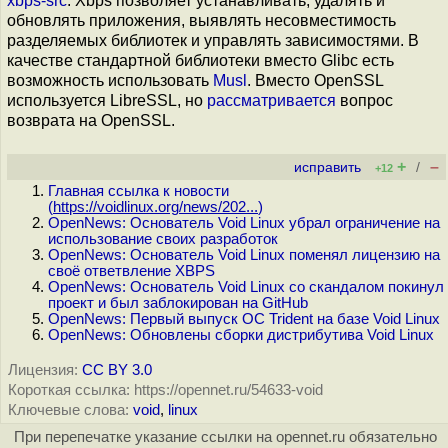
xbps-src
. Xbps позволяет устанавливать, удалять и
обновлять приложения, выявлять несовместимость
разделяемых библиотек и управлять зависимостями. В
качестве стандартной библиотеки вместо Glibc есть
возможность использовать
Musl
. Вместо OpenSSL
используется LibreSSL, но
рассматривается
вопрос
возврата на OpenSSL.
+
–
исправить
/
+12
Главная ссылка к новости
(
https://voidlinux.org/news/202...
)
OpenNews: Основатель Void Linux убрал ограничение на
использование своих разработок
OpenNews: Основатель Void Linux поменял лицензию на
своё ответвление XBPS
OpenNews: Основатель Void Linux со скандалом покинул
проект и был заблокирован на GitHub
OpenNews: Первый выпуск ОС Trident на базе Void Linux
OpenNews: Обновлены сборки дистрибутива Void Linux
Лицензия:
CC BY 3.0
Короткая ссылка: https://opennet.ru/54633-void
Ключевые слова:
void
,
linux
При перепечатке указание ссылки на opennet.ru обязательно