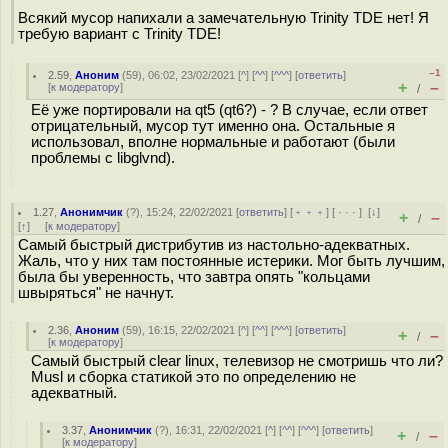
Всякий мусор напихали а замечательную Trinity TDE нет! Я
требую вариант с Trinity TDE!
–1
2.59
,
Аноним
(
59
), 06:02, 23/02/2021 [
^
] [
^^
] [
^^^
] [
ответить
]
+
–
[
к модератору
]
/
Её уже портировали на qt5 (qt6?) - ? В случае, если ответ
отрицательный, мусор тут именно она. Остальные я
использовал, вполне нормальные и работают (были
проблемы с libglvnd).
1.27
,
Анонимчик
(
?
), 15:24, 22/02/2021 [
ответить
] [
﹢﹢﹢
] [
· · ·
]
[
↓
]
+
–
/
[
↑
] [
к модератору
]
Самый быстрый дистрибутив из настольно-адекватных.
Жаль, что у них там постоянные истерики. Мог быть лучшим,
была бы уверенность, что завтра опять "кольцами
швыряться" не начнут.
2.36
,
Аноним
(
59
), 16:15, 22/02/2021 [
^
] [
^^
] [
^^^
] [
ответить
]
+
–
/
[
к модератору
]
Самый быстрый clear linux, телевизор не смотришь что ли?
Musl и сборка статикой это по определению не
адекватный.
3.37
,
Анонимчик
(
?
), 16:31, 22/02/2021 [
^
] [
^^
] [
^^^
] [
ответить
]
+
–
/
[
к модератору
]