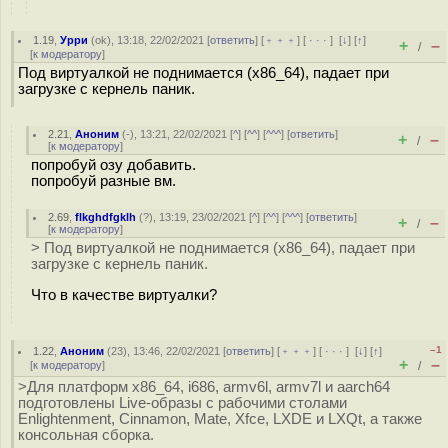
1.19
,
Урри
(
ok
), 13:18, 22/02/2021 [
ответить
] [
﹢﹢﹢
] [
· · ·
]
[
↓
] [
↑
]
+
–
/
[
к модератору
]
Под виртуалкой не поднимается (x86_64), падает при
загрузке с кернель паник.
2.21
,
Аноним
(
-
), 13:21, 22/02/2021 [
^
] [
^^
] [
^^^
] [
ответить
]
+
–
/
[
к модератору
]
попробуй озу добавить.
попробуй разные вм.
2.69
,
flkghdfgklh
(
?
), 13:19, 23/02/2021 [
^
] [
^^
] [
^^^
] [
ответить
]
+
–
/
[
к модератору
]
> Под виртуалкой не поднимается (x86_64), падает при
загрузке с кернель паник.
Что в качестве виртуалки?
–1
1.22
,
Аноним
(
23
), 13:46, 22/02/2021 [
ответить
] [
﹢﹢﹢
] [
· · ·
]
[
↓
] [
↑
]
+
–
[
к модератору
]
/
>Для платформ x86_64, i686, armv6l, armv7l и aarch64
подготовлены Live-образы с рабочими столами
Enlightenment, Cinnamon, Mate, Xfce, LXDE и LXQt, а также
консольная сборка.