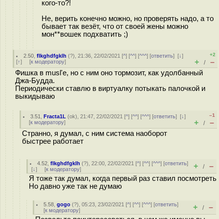
кого-то?!
Не, верить конечно можно, но проверять надо, а то
бывает так везёт, что от своей жены можно
мон**вошек подхватить ;)
+2
2.50
,
flkghdfgklh
(
?
), 21:36, 22/02/2021 [
^
] [
^^
] [
^^^
] [
ответить
]
[
↓
]
+
–
[
↑
] [
к модератору
]
/
Фишка в musl'е, но с ним оно тормозит, как удолбанный
Джа-Будда.
Периодически ставлю в виртуалку потыкать палочкой и
выкидываю
–1
3.51
,
Fracta1L
(
ok
), 21:47, 22/02/2021 [
^
] [
^^
] [
^^^
] [
ответить
]
[
↓
]
+
–
[
к модератору
]
/
Странно, я думал, с ним система наоборот
быстрее работает
4.52
,
flkghdfgklh
(
?
), 22:00, 22/02/2021 [
^
] [
^^
] [
^^^
] [
ответить
]
+
–
/
[
↓
] [
к модератору
]
Я тоже так думал, когда первый раз ставил посмотреть
Но давно уже так не думаю
5.58
,
gogo
(
?
), 05:23, 23/02/2021 [
^
] [
^^
] [
^^^
] [
ответить
]
+
–
/
[
к модератору
]