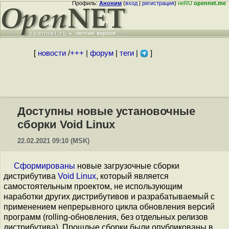
Профиль:
Аноним
(
вход
|
регистрация
)
неRU
opennet.me
[
новости
/
+++
|
форум
|
теги
|
]
Доступны новые установочные
сборки Void Linux
22.02.2021 09:10 (MSK)
Сформированы
новые загрузочные сборки
дистрибутива
Void Linux
, который является
самостоятельным проектом, не использующим
наработки других дистрибутивов и разрабатываемый с
применением непрерывного цикла обновления версий
программ (rolling-обновления, без отдельных релизов
дистрибутива). Прошлые сборки были опубликованы в