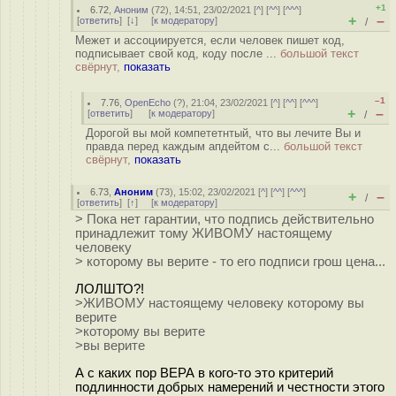
+1
6.72
,
Аноним
(
72
), 14:51, 23/02/2021 [
^
] [
^^
] [
^^^
]
+
–
[
ответить
]
[
↓
] [
к модератору
]
/
Межет и ассоциируется, если человек пишет код,
подписывает свой код, коду после ...
большой текст
свёрнут,
показать
–1
7.76
,
OpenEcho
(
?
), 21:04, 23/02/2021 [
^
] [
^^
] [
^^^
]
+
–
[
ответить
]
[
к модератору
]
/
Дорогой вы мой компететнтый, что вы лечите Вы и
правда перед каждым апдейтом с...
большой текст
свёрнут,
показать
6.73
,
Аноним
(
73
), 15:02, 23/02/2021 [
^
] [
^^
] [
^^^
]
+
–
/
[
ответить
]
[
↑
] [
к модератору
]
> Пока нет гарантии, что подпись действительно
принадлежит тому ЖИВОМУ настоящему
человеку
> которoму вы верите - то его подписи грош цена...
ЛОЛШТО?!
>ЖИВОМУ настоящему человеку которoму вы
верите
>которoму вы верите
>вы верите
А с каких пор ВЕРА в кого-то это критерий
подлинности добрых намерений и честности этого