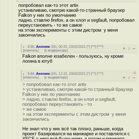
попробовал как-то этот artix
устанвливаю, смотрю какой-то странный браузер
Falkon у них по умолчанию
ладно, ставлю firefox, а он хлоп и segfault, попробовал
переустановить - то же самое
на этом эксперименты с этим дистром у меня
закончились
5.55
,
Аноним
(
55
), 00:25, 23/02/2021 [
^
] [
^^
] [
^^^
]
+
–
/
[
ответить
]
[
к модератору
]
Falkon вполне юзабелен - пользуюсь, ну кроме
логина в ютуб
–1
5.64
,
Аноним
(
64
), 12:22, 23/02/2021 [
^
] [
^^
] [
^^^
]
+
–
[
ответить
]
[
к модератору
]
/
> попробовал как-то этот artix
> устанвливаю, смотрю какой-то странный браузер
Falkon у них по умолчанию
> ладно, ставлю firefox, а он хлоп и segfault,
попробовал переустановить - то
> же самое
> на этом эксперименты с этим дистром у меня
закончились
Не знал что у них всё так плохо, раньше, когда
проект базировался на манжарке и поставлялся с
XFCE у него всё было норм, а потом и манжара