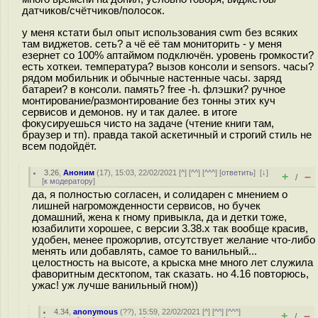
датчиков/счётчиков/полосок.
у меня кстати был опыт использования cwm без всяких
там виджетов. сеть? а чё её там мониторить - у меня
езернет со 100% аптаймом подключён. уровень громкости?
есть хоткеи. температура? вызов консоли и sensors. часы?
рядом мобильник и обычные настенные часы. заряд
батареи? в консоли. память? free -h. флэшки? ручное
монтирование/размонтирование без тонны этих куч
сервисов и демонов. ну и так далее. в итоге
фокусируешься чисто на задаче (чтение книги там,
браузер и тп). правда такой аскетичный и строгий стиль не
всем подойдёт.
3.26
,
Аноним
(
17
), 15:03, 22/02/2021 [
^
] [
^^
] [
^^^
] [
ответить
]
[
↓
]
+
–
/
[
к модератору
]
да, я полностью согласен, и солидарен с мнением о
лишней нагроможденности сервисов, но бучек
домашний, жена к гному привыкла, да и детки тоже,
юзабилити хорошее, с версии 3.38.х так вообще красив,
удобен, менее прожорлив, отсутствует желание что-либо
менять или добавлять, самое то ванильный...
целостность на высоте, а крыска мне много лет служила
фаворитным десктопом, так сказать. но 4.16 повторюсь,
ужас! уж лучше ванильный гном))
4.34
,
anonymous
(
??
), 15:59, 22/02/2021 [
^
] [
^^
] [
^^^
]
+
–
/