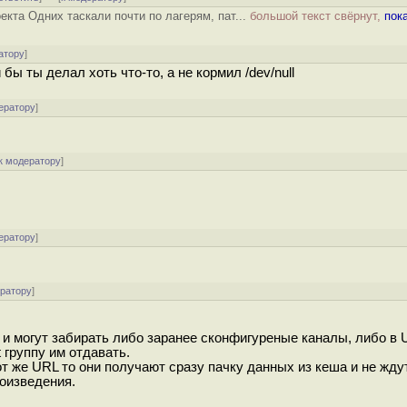
екта Одних таскали почти по лагерям, пат...
большой текст свёрнут,
пок
атору
]
бы ты делал хоть что-то, а не кормил /dev/null
ератору
]
к модератору
]
ератору
]
ератору
]
 и могут забирать либо заранее сконфигуреные каналы, либо в 
 группу им отдавать.
т же URL то они получают сразу пачку данных из кеша и не жду
оизведения.