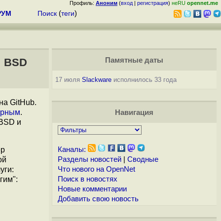
Профиль:
Аноним
(
вход
|
регистрация
)
неRU
opennet.me
РУМ
Поиск
(
теги
)
й BSD
Памятные даты
17 июля
Slackware
исполнилось 33 года
на GitHub.
арным
.
Навигация
eBSD и
ер
Каналы:
ой
Разделы новостей
|
Сводные
уги:
Что нового на OpenNet
гим":
Поиск в новостях
Новые комментарии
Добавить свою новость