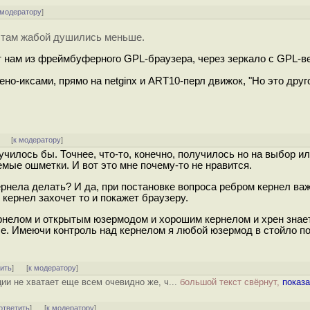
 модератору
]
, там жабой душились меньше.
 нам из фреймбуферного GPL-браузера, через зеркало с GPL-
но-иксами, прямо на netginx и ART10-перл движок, "Но это друг
]
[
к модератору
]
училось бы. Точнее, что-то, конечно, получилось но на выбор и
мые ошметки. И вот это мне почему-то не нравится.
кернела делать? И да, при постановке вопроса ребром кернел ва
 кернел захочет то и покажет браузеру.
ернелом и открытым юзермодом и хорошим кернелом и хрен знае
ше. Имеючи контроль над кернелом я любой юзермод в стойло п
тить
]
[
к модератору
]
и не хватает еще всем очевидно же, ч...
большой текст свёрнут,
показа
ответить
]
[
к модератору
]