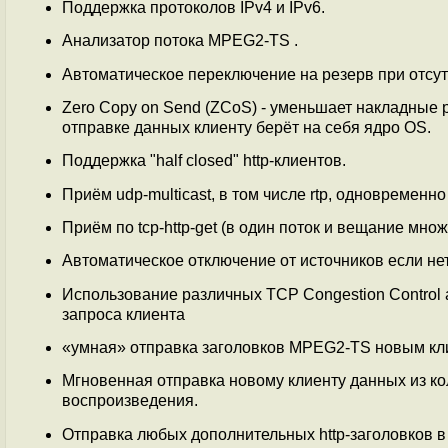
Поддержка протоколов IPv4 и IPv6.
Анализатор потока MPEG2-TS .
Автоматическое переключение на резерв при отсут
Zero Copy on Send (ZCoS) - уменьшает накладные 
отправке данных клиенту берёт на себя ядро OS.
Поддержка "half closed" http-клиентов.
Приём udp-multicast, в том числе rtp, одновременн
Приём по tcp-http-get (в один поток и вещание множ
Автоматическое отключение от источников если не
Использование различных TCP Congestion Control 
запроса клиента
«умная» отправка заголовков MPEG2-TS новым кл
Мгновенная отправка новому клиенту данных из к
воспроизведения.
Отправка любых дополнительных http-заголовков в 