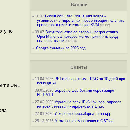
Важное
-
11.07
GhostLock, BadEpoll и Januscape -
уязвимости в ядре Linux, позволяющие получить
права root и обойти изоляцию KVM
(82 +34)
оту по
-
08.07
Вредительство со стороны разработчика
OpenMandriva, которое могло причинить вред
пользователям
(107 +33)
-
Сводка событий за 2025 год
Советы
-
19.04.2026
PKI с аппаратным TRNG за 10 дней при
помощи AI
ент и URL
-
09.03.2026
Борьба с web-ботами через запрет
HTTP/1.1
-
27.02.2026
Удаление всех IPv6 link-local адресов
на всех сетевых интерфейсах в Linux
ала
-
27.01.2026
Ускорение пересборки llama.cpp
-
25.12.2025
Атомарные обновления в OSTree