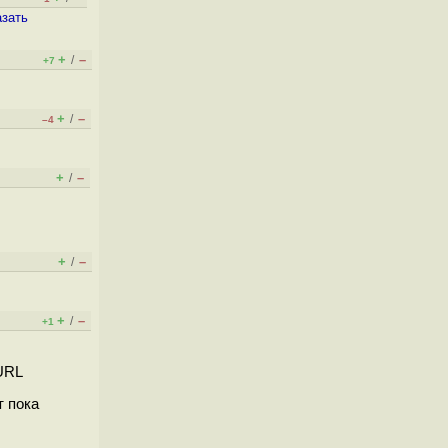
азать
+
–
/
+7
+
–
/
–4
+
–
/
+
–
/
+
–
/
+1
URL
т пока