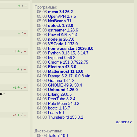
+
–
/
Программы:
06.08
mesa 3d 26.2
05.08
OpenVPN 2.7.6
05.08
NetBeans 31
05.08
ublock 1.73.0
05.08
gstreamer 1.28.6
+
–
/
05.08
PowerDNS 5.1.4
05.08
node.js 26.7.0
05.08
VSCode 1.132.0
05.08
home-assistant 2026.8.0
+
–
/
–4
05.08
Python 3.13.15, 3.14.7
05.08
hyprland 0.56.2
05.08
Chrome 151.0.7922.75
04.08
Electron 43.3.0
+
–
/
04.08
Mattermost 11.10.0
04.08
Django 5.2.17, 6.0.8
vln
04.08
Grafana 13.1.2
04.08
GNOME 49.9, 50.4
+
–
/
+1
04.08
Unbound 1.26.0
мо-
04.08
Erlang 29.0.5
04.08
PeerTube 8.2.4
04.08
Pale Moon 34.3.2
04.08
bootc 1.16.7
04.08
Lua 5.5.1
+
–
/
–4
04.08
Thunderbird 153.0.2
далее>>
Дистрибутивы:
05.08
Tails 7.10.1