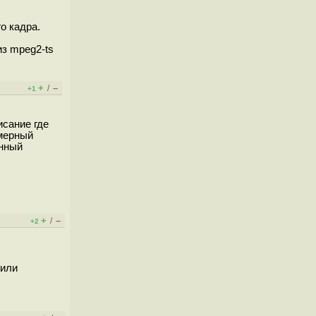
о кадра.
из mpeg2-ts
+
–
/
+1
исание где
змерный
энный
+
–
/
+2
 или