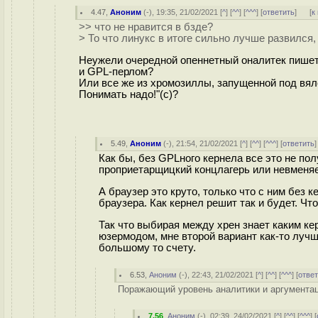
4.47
,
Аноним
(
-
), 19:35, 21/02/2021 [
^
] [
^^
] [
^^^
] [
ответить
]
[
к
>> что не нравится в бзде?
> То что линукс в итоге сильно лучше развился
Неужели очередной опеннетный оналитек пишет
и GPL-перлом?
Или все же из хромозиллы, запущенной под вяле
Понимать надо!"(с)?
5.49
,
Аноним
(
-
), 21:54, 21/02/2021 [
^
] [
^^
] [
^^^
] [
ответить
Как бы, без GPLного кернела все это не пол
проприетарщицкий концлагерь или невменяе
А браузер это круто, только что с ним без 
браузера. Как кернел решит так и будет. Что
Так что выбирая между хрен знает каким к
юзермодом, мне второй вариант как-то луч
большому то счету.
6.53
,
Аноним
(
-
), 22:43, 21/02/2021 [
^
] [
^^
] [
^^^
] [
отве
Поражающий уровень аналитики и аргументаци
7.56
,
Аноним
(
-
), 02:39, 24/02/2021 [
^
] [
^^
] [
^^^
] [