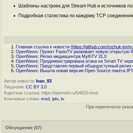
Шаблоны настроек для Stream Hub и источников по
Подробная статистика по каждому TCP соединению
Главная ссылка к новости (
https://github.com/rozhuk-im/m.
OpenNews: Проект FastoTV развивает новую открытую 
OpenNews: Релиз медиацентра MythTV 31.0
OpenNews: Продемонстрирована атака на Smart TV чере
OpenNews: Представлен первый общедоступный релиз п
OpenNews: Вышла новая версия Open Source пакета IPT
Автор новости:
Ivan_83
Лицензия:
CC BY 3.0
Короткая ссылка: https://opennet.ru/54625-msd
Ключевые слова:
msd
,
iptv
,
tv
При перепечатке указа
Обсуждение
(57)