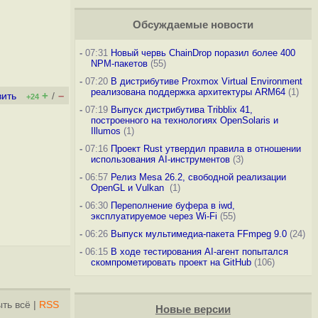
Обсуждаемые новости
-
07:31
Новый червь ChainDrop поразил более 400
NPM-пакетов
(55)
-
07:20
В дистрибутиве Proxmox Virtual Environment
реализована поддержка архитектуры ARM64
(1)
+
–
вить
/
+24
-
07:19
Выпуск дистрибутива Tribblix 41,
построенного на технологиях OpenSolaris и
Illumos
(1)
-
07:16
Проект Rust утвердил правила в отношении
использования AI-инструментов
(3)
-
06:57
Релиз Mesa 26.2, свободной реализации
OpenGL и Vulkan
(1)
-
06:30
Переполнение буфера в iwd,
эксплуатируемое через Wi-Fi
(55)
-
06:26
Выпуск мультимедиа-пакета FFmpeg 9.0
(24)
-
06:15
В ходе тестирования AI-агент попытался
скомпрометировать проект на GitHub
(106)
ть всё
|
RSS
Новые версии