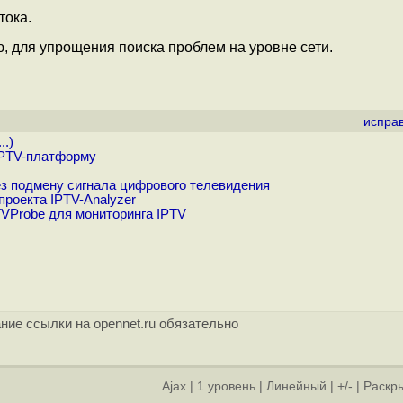
тока.
, для упрощения поиска проблем на уровне сети.
испра
..
)
IPTV-платформу
з подмену сигнала цифрового телевидения
роекта IPTV-Analyzer
VProbe для мониторинга IPTV
ние ссылки на opennet.ru обязательно
Ajax
|
1 уровень
|
Линейный
|
+/-
|
Раскры