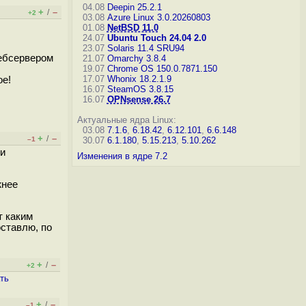
04.08
Deepin 25.2.1
+
–
/
+2
03.08
Azure Linux 3.0.20260803
01.08
NetBSD 11.0
24.07
Ubuntu Touch 24.04 2.0
23.07
Solaris 11.4 SRU94
вебсервером
21.07
Omarchy 3.8.4
19.07
Chrome OS 150.0.7871.150
17.07
Whonix 18.2.1.9
ое!
16.07
SteamOS 3.8.15
16.07
OPNsense 26.7
Актуальные ядра Linux:
03.08
7.1.6
,
6.18.42
,
6.12.101
,
6.6.148
+
–
/
–1
30.07
6.1.180
,
5.15.213
,
5.10.262
ли
Изменения в ядре 7.2
жнее
т каким
оставлю, по
+
–
/
+2
ть
+
–
/
–1