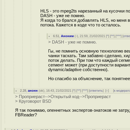
HLS - это mpeg2ts нарезанный на кусочки по
DASH - уже не помню.
Я когда то брался добавлять HLS, но меня
потока. Кажется в коде что то осталось.
6.51
,
Аноним
(
-
), 21:59, 21/02/2021 [
^
] [
^^
] [
^^^
] [
отве
> DASH - уже не помню.
Гы, не помнить основную технологию вещ
чанки таскать. Там забавно сделано, хи
поток делать. При том что каждый сегм
сегмент может (при доступности вариант
dynamic/adaptive собственно).
Но спасибо за объяснение, так понятнее
2.28
,
анонн
(
ok
), 16:43, 21/02/2021 [
^
] [
^^
] [
^^^
] [
ответить
]
[
↑
] [
к модерат
> Проприераст-->Открытый код-->Проприераст
> Круговорот BSD
Я так понимаю, опеннетных экспертов-знатоков не затр
FBReader?