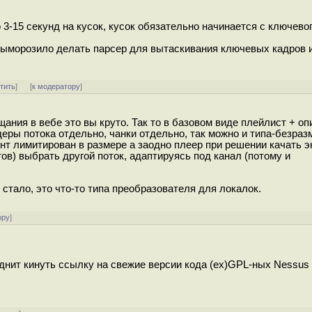
 3-15 секунд на кусок, кусок обязательно начинается с ключевог
 выморозило делать парсер для вытаскивания ключевых кадров 
тить
]
[
к модератору
]
ания в вебе это вы круто. Так то в базовом виде плейлист + оп
деры потока отдельно, чанки отдельно, так можно и типа-безра
ент лимитирован в размере а заодно плеер при решении качать 
ов) выбрать другой поток, адаптируясь под канал (потому и
 стало, это что-то типа преобразователя для локалок.
ору
]
уднит кинуть ссылку на свежие версии кода (ex)GPL-ных Nessus