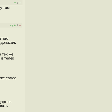
+
–
/
Ну там
+
–
/
+4
этого
 дописал.
в тех же
 в телек
оже самое
дартов.
овать