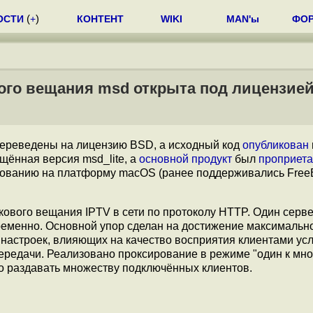
ОСТИ
(
+
)
КОНТЕНТ
WIKI
MAN'ы
ФО
ого вещания msd открыта под лицензие
 переведены на лицензию BSD, а исходный код
опубликован
щённая версия msd_lite, а
основной продукт
был
проприет
рованию на платформу macOS (ранее поддерживались Fre
ового вещания IPTV в сети по протоколу HTTP. Один серв
ременно. Основной упор сделан на достижение максимальн
 настроек, влияющих на качество восприятия клиентами усл
передачи. Реализовано проксирование в режиме "один к мно
 раздавать множеству подключённых клиентов.