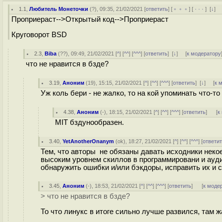
1.1
,
Любитель Монеточки
(
?
), 09:35, 21/02/2021 [
ответить
] [
﹢﹢﹢
] [
· · ·
]
[
↓
] 
Проприераст-->Открытый код-->Проприераст
Круговорот BSD
2.3
,
Biba
(
??
), 09:49, 21/02/2021 [
^
] [
^^
] [
^^^
] [
ответить
]
[
↓
] [
к модератору
что не нравится в бзде?
3.19
,
Аноним
(
19
), 15:15, 21/02/2021 [
^
] [
^^
] [
^^^
] [
ответить
]
[
↓
] [
к 
Уж коль бери - не жалко, то на кой упоминать что-т
4.38
,
Аноним
(
-
), 18:15, 21/02/2021 [
^
] [
^^
] [
^^^
] [
ответить
]
[
к
MIT бздунообразен.
3.40
,
YetAnotherOnanym
(
ok
), 18:27, 21/02/2021 [
^
] [
^^
] [
^^^
] [
ответи
Тем, что авторы не обязаны давать исходники нек
высоким уровнем скиллов в программировани и ауди
обнаружить ошибки и/или бэкдоры, исправить их и 
3.45
,
Аноним
(
-
), 18:53, 21/02/2021 [
^
] [
^^
] [
^^^
] [
ответить
]
[
к моде
> что не нравится в бзде?
То что линукс в итоге сильно лучше развился, там