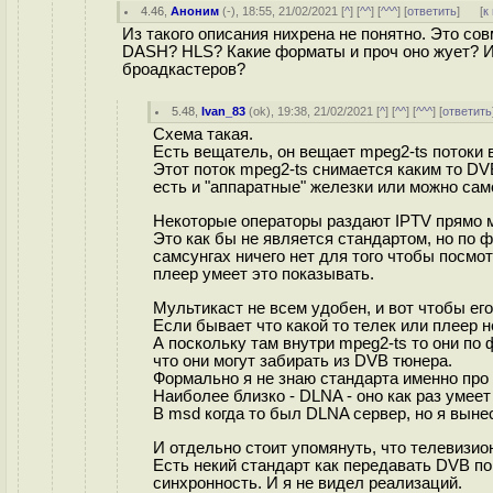
4.46
,
Аноним
(
-
), 18:55, 21/02/2021 [
^
] [
^^
] [
^^^
] [
ответить
]
[
к
Из такого описания нихрена не понятно. Это со
DASH? HLS? Какие форматы и проч оно жует? Ил
броадкастеров?
5.48
,
Ivan_83
(
ok
), 19:38, 21/02/2021 [
^
] [
^^
] [
^^^
] [
ответить
Схема такая.
Есть вещатель, он вещает mpeg2-ts потоки в 
Этот поток mpeg2-ts снимается каким то DV
есть и "аппаратные" железки или можно сам
Некоторые операторы раздают IPTV прямо 
Это как бы не является стандартом, но по 
самсунгах ничего нет для того чтобы посмо
плеер умеет это показывать.
Мультикаст не всем удобен, и вот чтобы его
Если бывает что какой то телек или плеер не
А поскольку там внутри mpeg2-ts то они по 
что они могут забирать из DVB тюнера.
Формально я не знаю стандарта именно про 
Наиболее близко - DLNA - оно как раз умеет 
В msd когда то был DLNA сервер, но я вынес
И отдельно стоит упомянуть, что телевизио
Есть некий стандарт как передавать DVB по 
синхронность. И я не видел реализаций.