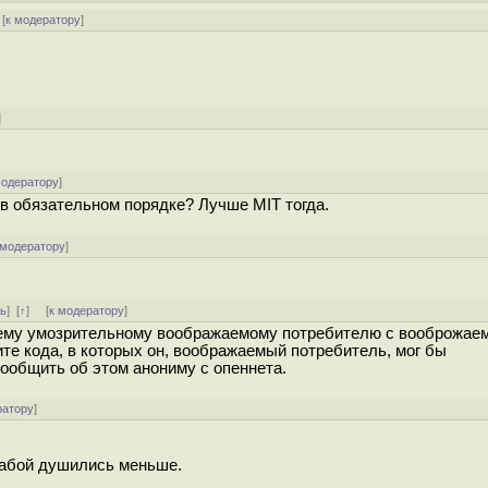
[
к модератору
]
]
модератору
]
о в обязательном порядке? Лучше MIT тогда.
 модератору
]
ть
]
[
↑
] [
к модератору
]
оему умозрительному воображаемому потребителю с вооброжае
те кода, в которых он, воображаемый потребитель, мог бы
сообщить об этом анониму с опеннета.
ратору
]
 жабой душились меньше.