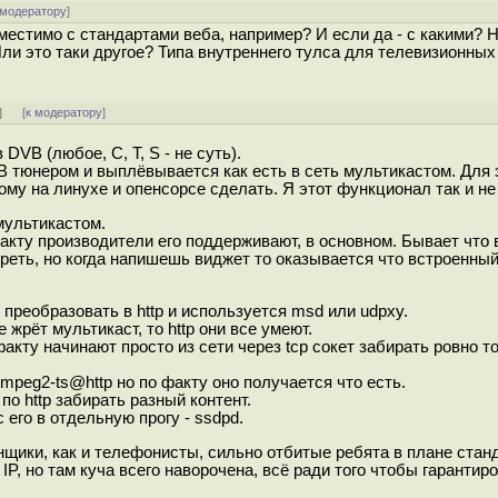
 модератору
]
вместимо с стандартами веба, например? И если да - с какими? 
и это таки другое? Типа внутреннего тулса для телевизионных
]
[
к модератору
]
DVB (любое, C, T, S - не суть).
B тюнером и выплёвывается как есть в сеть мультикастом. Для 
ому на линухе и опенсорсе сделать. Я этот функционал так и не
мультикастом.
факту производители его поддерживают, в основном. Бывает что 
треть, но когда напишешь виджет то оказывается что встроенный
 преобразовать в http и используется msd или udpxy.
 жрёт мультикаст, то http они все умеют.
факту начинают просто из сети через tcp сокет забирать ровно т
mpeg2-ts@http но по факту оно получается что есть.
по http забирать разный контент.
 его в отдельную прогу - ssdpd.
нщики, как и телефонисты, сильно отбитые ребята в плане стан
IP, но там куча всего наворочена, всё ради того чтобы гарантир