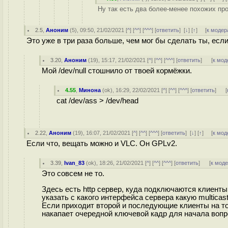
Ну так есть два более-менее похожих про
2.5
,
Аноним
(
5
), 09:50, 21/02/2021 [
^
] [
^^
] [
^^^
] [
ответить
]
[
↓
] [
↑
] [
к модер
Это уже в три раза больше, чем мог бы сделать ты, если 
3.20
,
Аноним
(
19
), 15:17, 21/02/2021 [
^
] [
^^
] [
^^^
] [
ответить
]
[
к мод
Мой /dev/null стошнило от твоей кормёжки.
4.55
,
Минона
(
ok
), 16:29, 22/02/2021 [
^
] [
^^
] [
^^^
] [
ответить
]
[
cat /dev/ass > /dev/head
2.22
,
Аноним
(
19
), 16:07, 21/02/2021 [
^
] [
^^
] [
^^^
] [
ответить
]
[
↓
] [
↑
] [
к мод
Если что, вещать можно и VLC. Он GPLv2.
3.39
,
Ivan_83
(
ok
), 18:26, 21/02/2021 [
^
] [
^^
] [
^^^
] [
ответить
]
[
к мод
Это совсем не то.
Здесь есть http сервер, куда подключаются клиенты
указать с какого интерфейса сервера какую multicast
Если приходит второй и последующие клиенты на то
накапает очередной ключевой кадр для начала вопр