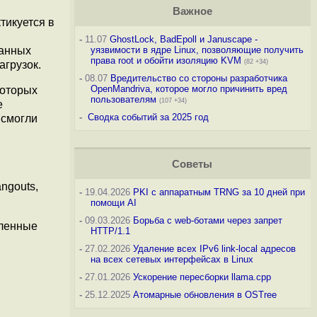
Важное
тикуется в
-
11.07
GhostLock, BadEpoll и Januscape -
занных
уязвимости в ядре Linux, позволяющие получить
права root и обойти изоляцию KVM
(82 +34)
агрузок.
-
08.07
Вредительство со стороны разработчика
OpenMandriva, которое могло причинить вред
которых
пользователям
(107 +34)
е
-
Сводка событий за 2025 год
 смогли
Советы
ngouts,
-
19.04.2026
PKI с аппаратным TRNG за 10 дней при
помощи AI
-
09.03.2026
Борьба с web-ботами через запрет
вленные
HTTP/1.1
-
27.02.2026
Удаление всех IPv6 link-local адресов
на всех сетевых интерфейсах в Linux
-
27.01.2026
Ускорение пересборки llama.cpp
-
25.12.2025
Атомарные обновления в OSTree