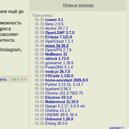
Новые версии
имое ещё до
Программы:
06.08
icewm 4.1
зможность
06.08
Deno 2.9.5
дреса
06.08
docker 29.7.2
06.08
OpenLDAP 2.7.0
озволяет
06.08
Eclipse 7.121.0
нтента.
06.08
OpenCloud 7.2.3
06.08
mesa 3d 26.2
Instagram,
05.08
OpenVPN 2.7.6
05.08
NetBeans 31
05.08
ublock 1.73.0
05.08
gstreamer 1.28.6
05.08
PowerDNS 5.1.4
05.08
node.js 26.7.0
05.08
VSCode 1.132.0
+
–
вить
/
+36
05.08
home-assistant 2026.8.0
05.08
Python 3.13.15, 3.14.7
05.08
hyprland 0.56.2
05.08
Chrome 151.0.7922.75
04.08
Electron 43.3.0
04.08
Mattermost 11.10.0
04.08
Django 5.2.17, 6.0.8
vln
04.08
Grafana 13.1.2
04.08
GNOME 49.9, 50.4
04.08
Unbound 1.26.0
04.08
Erlang 29.0.5
далее>>