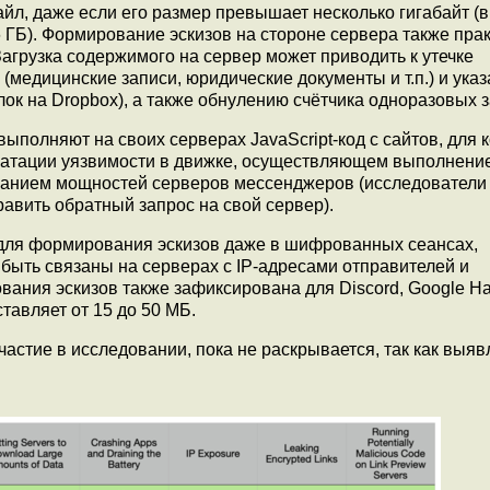
йл, даже если его размер превышает несколько гигабайт (в
 ГБ). Формирование эскизов на стороне сервера также прак
агрузка содержимого на сервер может приводить к утечке
медицинские записи, юридические документы и т.п.) и ука
ок на Dropbox), а также обнулению счётчика одноразовых з
 выполняют на своих серверах JavaScript-код c сайтов, для 
луатации уязвимости в движке, осуществляющем выполнени
ованием мощностей серверов мессенджеров (исследователи
равить обратный запрос на свой сервер).
 для формирования эскизов даже в шифрованных сеансах,
быть связаны на серверах с IP-адресами отправителей и
ания эскизов также зафиксирована для Discord, Google Ha
ставляет от 15 до 50 МБ.
стие в исследовании, пока не раскрывается, так как выя