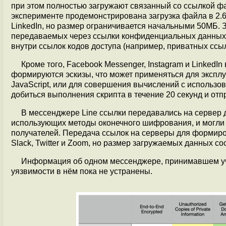
при этом полностью загружают связанный со ссылкой фа
эксперименте продемонстрирована загрузка файла в 2.6
LinkedIn, но размер ограничивается начальными 50МБ. З
передаваемых через ссылки конфиденциальных данных (
внутри ссылок кодов доступа (например, приватных ссыл
Кроме того, Facebook Messenger, Instagram и LinkedIn
формируются эскизы, что может применяться для эксп
JavaScript, или для совершения вычислений с использ
добиться выполнения скрипта в течение 20 секунд и отп
В мессенджере Line ссылки передавались на сервер
использующих методы оконечного шифрования, и могли 
получателей. Передача ссылок на серверы для формиров
Slack, Twitter и Zoom, но размер загружаемых данных со
Информация об одном мессенджере, принимавшем уча
уязвимости в нём пока не устранены.