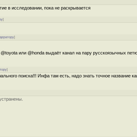
ие в исследовании, пока не раскрывается
ру
]
одератору
]
ер @toyota или @honda выдаёт канал на пару русскоязычных пет
тору
]
ального поиска!!! Инфа там есть, надо знать точное название к
 устранены.