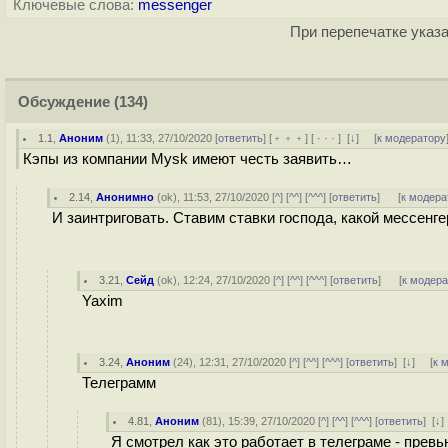
Ключевые слова:
messenger
При перепечатке указа
Обсуждение
(134)
1.1
,
Аноним
(
1
), 11:33, 27/10/2020 [
ответить
] [
﹢﹢﹢
] [
· · ·
]
[
↓
] [
к модератору
Кэпы из компании Mysk имеют честь заявить…
2.14
,
Анонимно
(
ok
), 11:53, 27/10/2020 [
^
] [
^^
] [
^^^
] [
ответить
]
[
к модера
И заинтриговать. Ставим ставки господа, какой мессенг
3.21
,
Сейд
(
ok
), 12:24, 27/10/2020 [
^
] [
^^
] [
^^^
] [
ответить
]
[
к модер
Yaxim
3.24
,
Аноним
(
24
), 12:31, 27/10/2020 [
^
] [
^^
] [
^^^
] [
ответить
]
[
↓
] [
к 
Телеграмм
4.81
,
Аноним
(
81
), 15:39, 27/10/2020 [
^
] [
^^
] [
^^^
] [
ответить
]
[
↓
Я смотрел как это работает в телеграме - прев