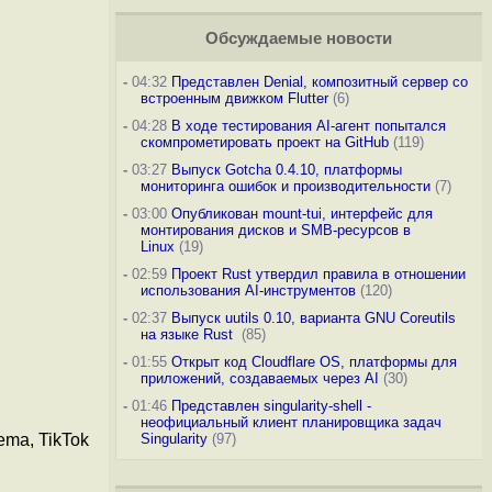
Обсуждаемые новости
-
04:32
Представлен Denial, композитный сервер со
встроенным движком Flutter
(6)
-
04:28
В ходе тестирования AI-агент попытался
скомпрометировать проект на GitHub
(119)
-
03:27
Выпуск Gotcha 0.4.10, платформы
мониторинга ошибок и производительности
(7)
-
03:00
Опубликован mount-tui, интерфейс для
монтирования дисков и SMB-ресурсов в
Linux
(19)
-
02:59
Проект Rust утвердил правила в отношении
использования AI-инструментов
(120)
-
02:37
Выпуск uutils 0.10, варианта GNU Coreutils
на языке Rust
(85)
-
01:55
Открыт код Cloudflare OS, платформы для
приложений, создаваемых через AI
(30)
-
01:46
Представлен singularity-shell -
неофициальный клиент планировщика задач
ema, TikTok
Singularity
(97)