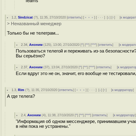
Teams
1.2
,
Sindzicat
(
?
), 11:35, 27/10/2020 [
ответить
] [
﹢﹢﹢
] [
· · ·
]
[
↓
] [
↑
] [
к модера
> Неназванный менеджер
Только бы не телеграм...
2.34
,
Аноним
(
125
), 13:00, 27/10/2020 [
^
] [
^^
] [
^^^
] [
ответить
]
[
к модерат
Пользоваться телегой и переживать из-за безопасности
Вы серьёзно?
2.37
,
Аноним
(
37
), 13:04, 27/10/2020 [
^
] [
^^
] [
^^^
] [
ответить
]
[
к модерато
Если вдруг это не он, значит, его вообще не тестировали
1.3
,
Rim
(
?
), 11:35, 27/10/2020 [
ответить
] [
﹢﹢﹢
] [
· · ·
]
[
↓
] [
↑
] [
к модератору
]
А где телега?
2.4
,
Аноним
(
4
), 11:38, 27/10/2020 [
^
] [
^^
] [
^^^
] [
ответить
]
[
к модератору
]
"Информация об одном мессенджере, принимавшем участ
в нём пока не устранены."