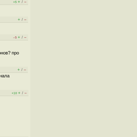
+
–
/
+5
+
–
/
+
–
/
–5
юнов? про
+
–
/
анала
+
–
/
+10