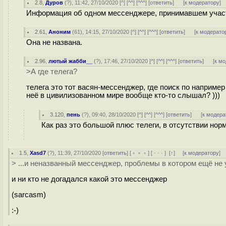
2.8
,
Дуров
(
?
), 11:42, 27/10/2020 [
^
] [
^^
] [
^^^
] [
ответить
]
[
к модератору
]
Информация об одном мессенджере, принимавшем участ
2.61
,
Аноним
(
61
), 14:15, 27/10/2020 [
^
] [
^^
] [
^^^
] [
ответить
]
[
к модерато
Она не названа.
2.96
,
лютый жабби__
(
?
), 17:46, 27/10/2020 [
^
] [
^^
] [
^^^
] [
ответить
]
[
к м
>А где телега?
телега это тот васян-мессенджер, где поиск по наприм
неё в цивилизованном мире вообще кто-то слышал? )))
3.120
,
пень
(
?
), 09:40, 28/10/2020 [
^
] [
^^
] [
^^^
] [
ответить
]
[
к модера
Как раз это большой плюс телеги, в отсутствии норм
1.5
,
Xasd7
(
?
), 11:39, 27/10/2020 [
ответить
] [
﹢﹢﹢
] [
· · ·
]
[
↑
] [
к модератору
]
> ...и неназванный мессенджер, проблемы в котором ещё не
и ни кто не догадался какой это мессенджер
(sarcasm)
:-)