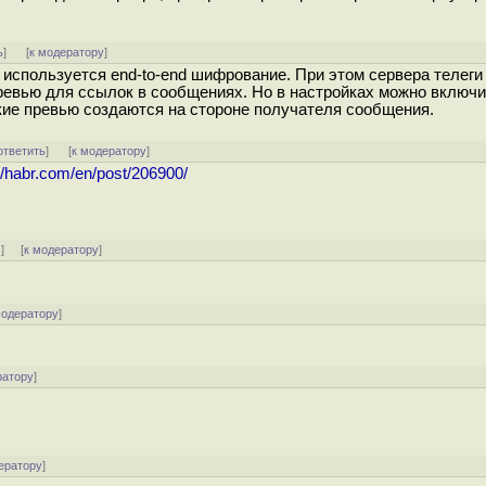
ь
]
[
к модератору
]
е используется end-to-end шифрование. При этом сервера телеги
превью для ссылок в сообщениях. Но в настройках можно включи
акие превью создаются на стороне получателя сообщения.
ответить
]
[
к модератору
]
//habr.com/en/post/206900/
↑
] [
к модератору
]
модератору
]
ратору
]
ератору
]