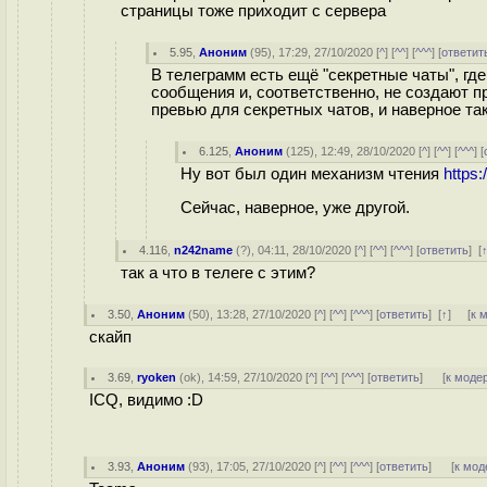
страницы тоже приходит с сервера
5.95
,
Аноним
(
95
), 17:29, 27/10/2020 [
^
] [
^^
] [
^^^
] [
ответит
В телеграмм есть ещё "секретные чаты", гд
сообщения и, соответственно, не создают 
превью для секретных чатов, и наверное т
6.125
,
Аноним
(
125
), 12:49, 28/10/2020 [
^
] [
^^
] [
^^^
] [
Ну вот был один механизм чтения
https:
Сейчас, наверное, уже другой.
4.116
,
n242name
(
?
), 04:11, 28/10/2020 [
^
] [
^^
] [
^^^
] [
ответить
]
[
так а что в телеге с этим?
3.50
,
Аноним
(
50
), 13:28, 27/10/2020 [
^
] [
^^
] [
^^^
] [
ответить
]
[
↑
] [
к 
скайп
3.69
,
ryoken
(
ok
), 14:59, 27/10/2020 [
^
] [
^^
] [
^^^
] [
ответить
]
[
к моде
ICQ, видимо :D
3.93
,
Аноним
(
93
), 17:05, 27/10/2020 [
^
] [
^^
] [
^^^
] [
ответить
]
[
к мод