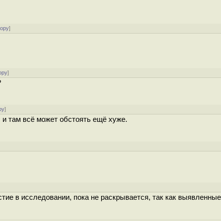
тору
]
ору
]
?
ру
]
, и там всё может обстоять ещё хуже.
ие в исследовании, пока не раскрывается, так как выявленные