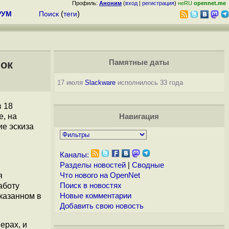
Профиль:
Аноним
(
вход
|
регистрация
)
неRU
opennet.me
РУМ
Поиск
(
теги
)
лок
Памятные даты
17 июля
Slackware
исполнилось 33 года
 18
, на
Навигация
ие эскиза
Каналы:
Разделы новостей
|
Сводные
я
Что нового на OpenNet
аботу
Поиск в новостях
указанном в
Новые комментарии
Добавить свою новость
ерах, и