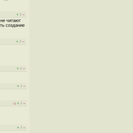
+
–
/
 не читают
ть создание
+
–
/
+
–
/
+
–
/
+
–
/
–1
+
–
/