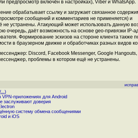
ли предпросмотр включён в настройках), Viber и WhatsApp.
жение обрабатывает ссылку и загружает связанное содерж
ри просмотре сообщений и комментариев не применяется) и
ё не устранены. Атакующий может использовать данную во
вою очередь, даёт возможность на основе geo-привязки IP-а
вателя. Формирование эскизов на стороне клиента также п
мости в браузерном движке и обработчиках разных видов ко
ссенджер: Discord, Facebook Messenger, Google Hangouts, 
й мессенджер, проблемы в котором ещё не устранены.
испра
...
)
 VPN-приложениях для Android
е заслуживают доверия
lectron
щённую систему обмена сообщениями
oid и iOS