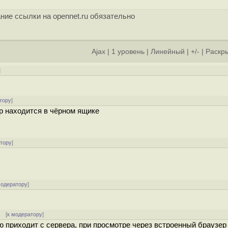
ние ссылки на opennet.ru обязательно
Ajax
|
1 уровень
|
Линейный
|
+/-
|
Раскры
]
тору
]
ер находится в чёрном ящике
атору
]
модератору
]
] [
к модератору
]
ью приходит с сервера, при просмотре через встроенный браузер