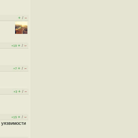
+
–
/
+
–
/
+19
+
–
/
+7
+
–
/
+3
+
–
/
+15
 уязвимости