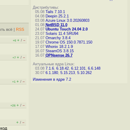
Дистрибутивы:
05.08
Tails 7.10.1
04.08
Deepin 25.2.1
03.08
Azure Linux 3.0.20260803
01.08
NetBSD 11.0
24.07
Ubuntu Touch 24.04 2.0
ть всё
|
RSS
23.07
Solaris 11.4 SRU94
21.07
Omarchy 3.8.4
+
–
/
+6
19.07
Chrome OS 150.0.7871.150
17.07
Whonix 18.2.1.9
16.07
SteamOS 3.8.15
16.07
OPNsense 26.7
+
–
/
+7
Актуальные ядра Linux:
03.08
7.1.6
,
6.18.42
,
6.12.101
,
6.6.148
30.07
6.1.180
,
5.15.213
,
5.10.262
Изменения в ядре 7.2
+
–
/
+1
+
–
/
+26
+
–
/
 код