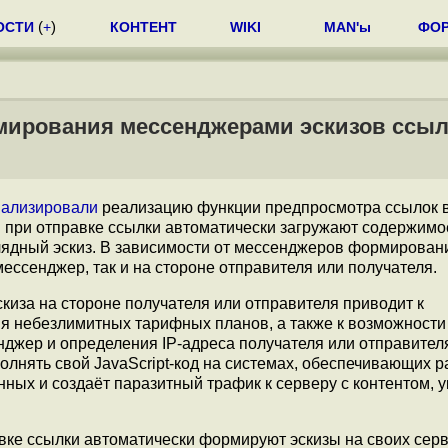
ОСТИ
(
+
)
КОНТЕНТ
WIKI
MAN'ы
ФО
рмирования мессенджерами эскизов ссы
нализировали
реализацию функции предпросмотра ссылок в
при отправке ссылки автоматически загружают содержимое
лядный эскиз. В зависимости от мессенджеров формирован
ессенджер, так и на стороне отправителя или получателя.
киза на стороне получателя или отправителя приводит к
ия небезлимитных тарифных планов, а также к возможности
джер и определения IP-адреса получателя или отправител
олнять свой JavaScript-код на системах, обеспечивающих р
ных и создаёт паразитный трафик к серверу с контентом, 
вке ссылки автоматически формируют эскизы на своих серв