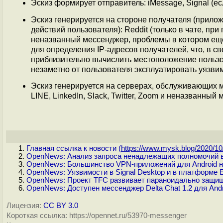
Эскиз формирует отправитель: iMessage, Signal (ес
Эскиз генерируется на стороне получателя (прило
действий пользователя): Reddit (только в чате, п
неназванный мессенджер, проблемы в котором ещ
для определения IP-адресов получателей, что, в с
приблизительно вычислить местоположение пользо
незаметно от пользователя эксплуатировать уязви
Эскиз генерируется на серверах, обслуживающих ме
LINE, LinkedIn, Slack, Twitter, Zoom и неназванны
Главная ссылка к новости (
https://www.mysk.blog/2020/10/
OpenNews: Анализ запроса ненадлежащих полномочий в
OpenNews: Большинство VPN-приложений для Android н
OpenNews: Уязвимости в Signal Desktop и в платформе E
OpenNews: Проект TFC развивает параноидально защи
OpenNews: Доступен мессенджер Delta Chat 1.2 для Andr
Лицензия:
CC BY 3.0
Короткая ссылка: https://opennet.ru/53970-messenger