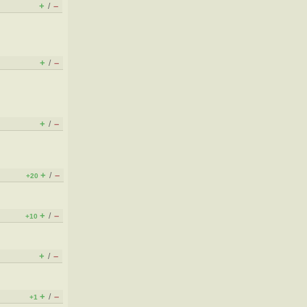
+
–
/
+
–
/
+
–
/
+
–
/
+20
+
–
/
+10
+
–
/
+
–
/
+1