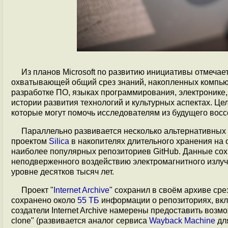
Из планов Microsoft по развитию инициативы отмеча
охватывающей общий срез знаний, накопленных компью
разработке ПО, языках программирования, электронике,
истории развития технологий и культурных аспектах. 
которые могут помочь исследователям из будущего вос
Параллельно развивается несколько альтернативных 
проектом
Silica
в накопителях длительного хранения на 
наиболее популярных репозиториев GitHub. Данные сох
неподверженного воздействию электромагнитного излуч
уровне десятков тысяч лет.
Проект "
Internet Archive
" сохранил в своём архиве сре
сохранено около
55 ТБ
информации о репозиториях, вкл
создатели Internet Archive намерены предоставить возмо
clone" (развивается аналог сервиса
Wayback Machine
для