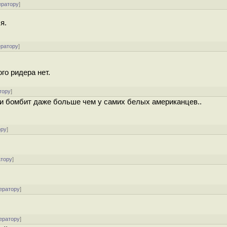
ератору
]
я.
ератору
]
го ридера нет.
тору
]
жи бомбит даже больше чем у самих белых американцев..
ору
]
атору
]
ератору
]
ератору
]