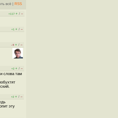
ть всё
|
RSS
+
–
/
+117
+
–
/
+1
+
–
/
–9
+
–
/
+2
ти слова там
побухтят
ский.
+
–
/
+2
удь
опит эту