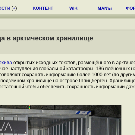
ОСТИ
(
+
)
КОНТЕНТ
WIKI
MAN'ы
ФО
да в арктическом хранилище
рхива
открытых исходных текстов, размещённого в арктиче
лучае наступления глобальной катастрофы. 186 плёночных 
озволяют сохранять информацию более 1000 лет (по други
в подземном хранилище на острове Шпицберген. Хранилище
остаточной чтобы обеспечить сохранность информации даж