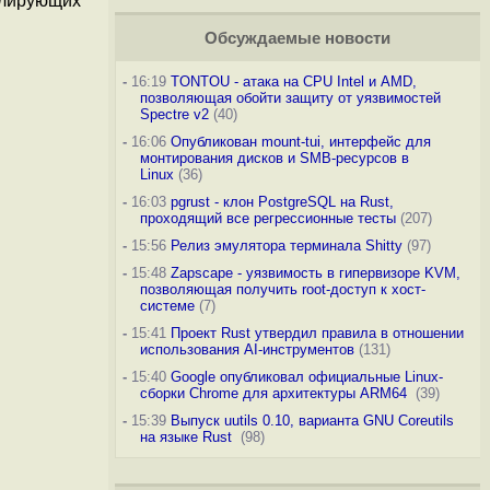
ублирующих
Обсуждаемые новости
-
16:19
TONTOU - атака на CPU Intel и AMD,
позволяющая обойти защиту от уязвимостей
Spectre v2
(40)
-
16:06
Опубликован mount-tui, интерфейс для
монтирования дисков и SMB-ресурсов в
Linux
(36)
-
16:03
pgrust - клон PostgreSQL на Rust,
проходящий все регрессионные тесты
(207)
-
15:56
Релиз эмулятора терминала Shitty
(97)
-
15:48
Zapscape - уязвимость в гипервизоре KVM,
позволяющая получить root-доступ к хост-
системе
(7)
-
15:41
Проект Rust утвердил правила в отношении
использования AI-инструментов
(131)
-
15:40
Google опубликовал официальные Linux-
сборки Chrome для архитектуры ARM64
(39)
-
15:39
Выпуск uutils 0.10, варианта GNU Coreutils
на языке Rust
(98)