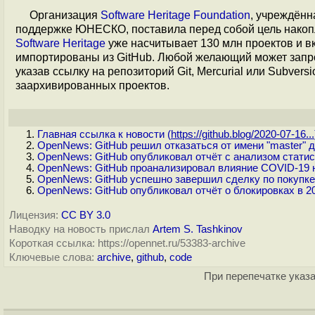
Организация
Software Heritage Foundation
, учреждённ
поддержке ЮНЕСКО, поставила перед собой цель накоп
Software Heritage
уже насчитывает 130 млн проектов и вк
импортированы из GitHub. Любой желающий может запро
указав ссылку на репозиторий Git, Mercurial или Subvers
заархивированных проектов.
Главная ссылка к новости (
https://github.blog/2020-07-16...
OpenNews: GitHub решил отказаться от имени "master" 
OpenNews: GitHub опубликовал отчёт с анализом статист
OpenNews: GitHub проанализировал влияние COVID-19 н
OpenNews: GitHub успешно завершил сделку по покупк
OpenNews: GitHub опубликовал отчёт о блокировках в 2
Лицензия:
CC BY 3.0
Наводку на новость прислал
Artem S. Tashkinov
Короткая ссылка: https://opennet.ru/53383-archive
Ключевые слова:
archive
,
github
,
code
При перепечатке указа