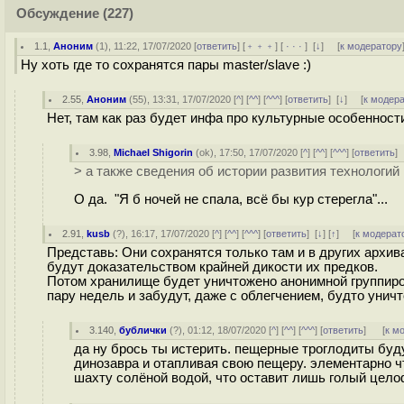
Обсуждение
(227)
1.1
,
Аноним
(
1
), 11:22, 17/07/2020 [
ответить
] [
﹢﹢﹢
] [
· · ·
]
[
↓
] [
к модератору
Ну хоть где то сохранятся пары master/slave :)
2.55
,
Аноним
(
55
), 13:31, 17/07/2020 [
^
] [
^^
] [
^^^
] [
ответить
]
[
↓
] [
к модер
Нет, там как раз будет инфа про культурные особенност
3.98
,
Michael Shigorin
(
ok
), 17:50, 17/07/2020 [
^
] [
^^
] [
^^^
] [
ответить
]
> а также сведения об истории развития технологий
О да. "Я б ночей не спала, всё бы кур стерегла"...
2.91
,
kusb
(
?
), 16:17, 17/07/2020 [
^
] [
^^
] [
^^^
] [
ответить
]
[
↓
] [
↑
] [
к модерат
Представь: Они сохранятся только там и в других архи
будут доказательством крайней дикости их предков.
Потом хранилище будет уничтожено анонимной группиров
пару недель и забудут, даже с облегчением, будто уни
3.140
,
бублички
(
?
), 01:12, 18/07/2020 [
^
] [
^^
] [
^^^
] [
ответить
]
[
к м
да ну брось ты истерить. пещерные троглодиты буду
динозавра и отапливая свою пещеру. элементарно чт
шахту солёной водой, что оставит лишь голый цел