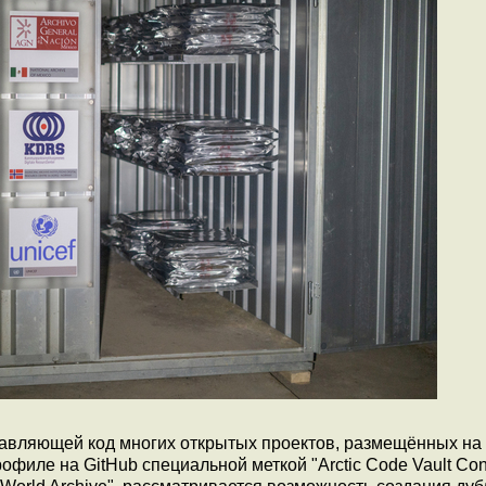
авляющей код многих открытых проектов, размещённых на 
филе на GitHub специальной меткой "Arctic Code Vault Contr