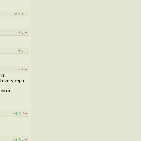
+
–
/
+2
+
–
/
+
–
/
+
–
/
nd
d every repo
ом от
+
–
/
+1
+
–
/
+1