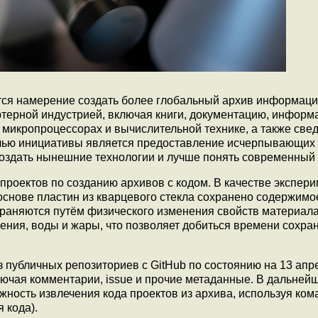
ется намерение создать более глобальный архив информаци
терной индустрией, включая книги, документацию, информ
 микропроцессорах и вычислительной технике, а также све
Целью инициативы является предоставление исчерпывающих
создать нынешние технологии и лучше понять современный
проектов по созданию архивов с кодом. В качестве экспер
основе пластин из кварцевого стекла сохранено содержимо
раняются путём физического изменения свойств материала
ения, воды и жары, что позволяет добиться времени сохра
з публичных репозиториев с GitHub по состоянию на 13 апр
ючая комментарии, issue и прочие метаданные. В дальней
жность извлечения кода проектов из архива, используя кома
 кода).