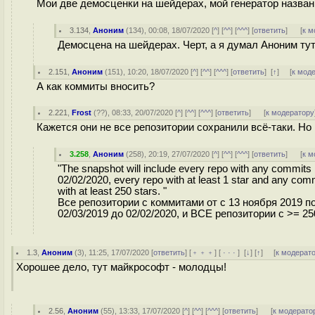
Мои две демосценки на шейдерах, мой генератор названи
3.134
,
Аноним
(
134
), 00:08, 18/07/2020 [
^
] [
^^
] [
^^^
] [
ответить
]
[
к м
Демосцена на шейдерах. Черт, а я думал Аноним тут
2.151
,
Аноним
(
151
), 10:20, 18/07/2020 [
^
] [
^^
] [
^^^
] [
ответить
]
[
↑
] [
к мод
А как коммиты вносить?
2.221
,
Frost
(
??
), 08:33, 20/07/2020 [
^
] [
^^
] [
^^^
] [
ответить
]
[
к модератору
Кажется они не все репозитории сохранили всё-таки. Но 
3.258
,
Аноним
(
258
), 20:19, 27/07/2020 [
^
] [
^^
] [
^^^
] [
ответить
]
[
к м
"The snapshot will include every repo with any commi
02/02/2020, every repo with at least 1 star and any com
with at least 250 stars. "
Все репозитории с коммитами от с 13 ноября 2019 по
02/03/2019 до 02/02/2020, и ВСЕ репозитории с >= 2
1.3
,
Аноним
(
3
), 11:25, 17/07/2020 [
ответить
] [
﹢﹢﹢
] [
· · ·
]
[
↓
] [
↑
] [
к модерат
Хорошее дело, тут майкрософт - молодцы!
2.56
,
Аноним
(
55
), 13:33, 17/07/2020 [
^
] [
^^
] [
^^^
] [
ответить
]
[
к модерато