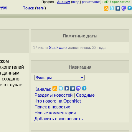
Профиль:
Аноним
(
вход
|
регистрация
)
неRU
opennet.me
РУМ
Поиск
(
теги
)
Памятные даты
17 июля
Slackware
исполнилось 33 года
ском
накопителей
Навигация
м данным
 создано
е в случае
Каналы:
Разделы новостей
|
Сводные
Что нового на OpenNet
Поиск в новостях
Новые комментарии
Добавить свою новость