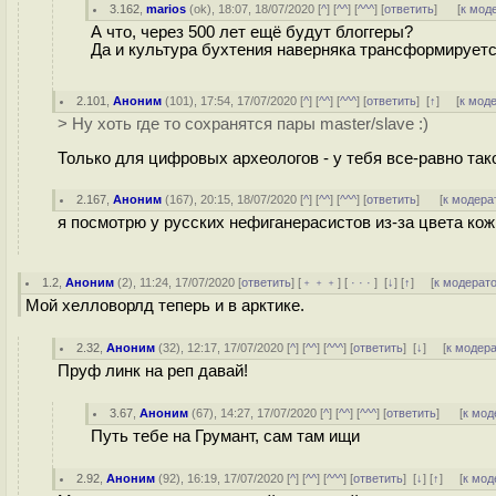
3.162
,
marios
(
ok
), 18:07, 18/07/2020 [
^
] [
^^
] [
^^^
] [
ответить
]
[
к мод
А что, через 500 лет ещё будут блоггеры?
Да и культура бухтения наверняка трансформируетс
2.101
,
Аноним
(
101
), 17:54, 17/07/2020 [
^
] [
^^
] [
^^^
] [
ответить
]
[
↑
] [
к мод
> Ну хоть где то сохранятся пары master/slave :)
Только для цифровых археологов - у тебя все-равно тако
2.167
,
Аноним
(
167
), 20:15, 18/07/2020 [
^
] [
^^
] [
^^^
] [
ответить
]
[
к модера
я посмотрю у русских нефиганерасистов из-за цвета ко
1.2
,
Аноним
(
2
), 11:24, 17/07/2020 [
ответить
] [
﹢﹢﹢
] [
· · ·
]
[
↓
] [
↑
] [
к модерат
Мой хелловорлд теперь и в арктике.
2.32
,
Аноним
(
32
), 12:17, 17/07/2020 [
^
] [
^^
] [
^^^
] [
ответить
]
[
↓
] [
к модер
Пруф линк на реп давай!
3.67
,
Аноним
(
67
), 14:27, 17/07/2020 [
^
] [
^^
] [
^^^
] [
ответить
]
[
к мод
Путь тебе на Грумант, сам там ищи
2.92
,
Аноним
(
92
), 16:19, 17/07/2020 [
^
] [
^^
] [
^^^
] [
ответить
]
[
↓
] [
↑
] [
к мод