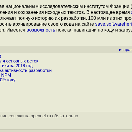
ая национальным исследовательским институтом Франции (I
ления и сохранения исходных текстов. В настоящее время
лючает полную историю их разработки. 100 млн из этих про
сить архивирование своего кода на сайте
save.softwareheri
ion. Имеется
возможность
поиска, навигации по коду и загру
испра
)
для основных веток
ики за 2019 год
а активность разработки
е NPM
019 году
ние ссылки на opennet.ru обязательно