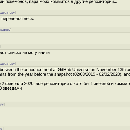
й покемонов, пара моих коммитов в другие репозитории...
одератору
]
 перевелся весь.
ератору
]
]
вот списка не могу найти
одератору
]
ts between the announcement at GitHub Universe on November 13th a
mits from the year before the snapshot (02/03/2019 - 02/02/2020), an
 2 февраля 2020, все репозитории с хотя бы 1 звездой и коммит
50 звёздами
ору
]
ру
]