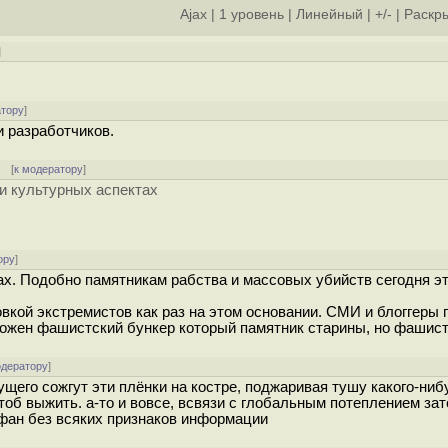
Ajax
|
1 уровень
|
Линейный
|
+/-
|
Раскры
]
атору
]
и разработчиков.
[
к модератору
]
 и культурных аспектах
ору
]
вах. Подобно памятникам рабства и массовых убийств сегодня э
кой экстремистов как раз на этом основании. СМИ и блоггеры 
чтожен фашистский бункер который памятник старины, но фашист
одератору
]
щего сожгут эти плёнки на костре, поджаривая тушу какого-ниб
об выжить. а-то и вовсе, всвязи с глобальным потеплением зат
офан без всяких признаков информации