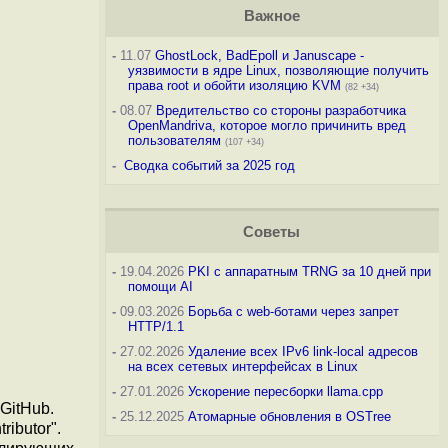
Важное
-
11.07
GhostLock, BadEpoll и Januscape -
уязвимости в ядре Linux, позволяющие получить
права root и обойти изоляцию KVM
(82 +34)
-
08.07
Вредительство со стороны разработчика
OpenMandriva, которое могло причинить вред
пользователям
(107 +34)
-
Сводка событий за 2025 год
Советы
-
19.04.2026
PKI с аппаратным TRNG за 10 дней при
помощи AI
-
09.03.2026
Борьба с web-ботами через запрет
HTTP/1.1
-
27.02.2026
Удаление всех IPv6 link-local адресов
на всех сетевых интерфейсах в Linux
-
27.01.2026
Ускорение пересборки llama.cpp
GitHub.
-
25.12.2025
Атомарные обновления в OSTree
ibutor".