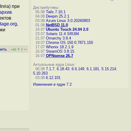
nria) при
Дистрибутивы:
архив
05.08
Tails 7.10.1
04.08
Deepin 25.2.1
ектов
03.08
Azure Linux 3.0.20260803
tage.org
,
01.08
NetBSD 11.0
зки
24.07
Ubuntu Touch 24.04 2.0
23.07
Solaris 11.4 SRU94
21.07
Omarchy 3.8.4
19.07
Chrome OS 150.0.7871.150
17.07
Whonix 18.2.1.9
+
–
вить
/
+42
16.07
SteamOS 3.8.15
16.07
OPNsense 26.7
Актуальные ядра Linux:
06.08
7.1.7
,
6.18.43
,
6.6.149
,
6.1.181
,
5.15.214
,
5.10.263
03.08
6.12.101
Изменения в ядре 7.2