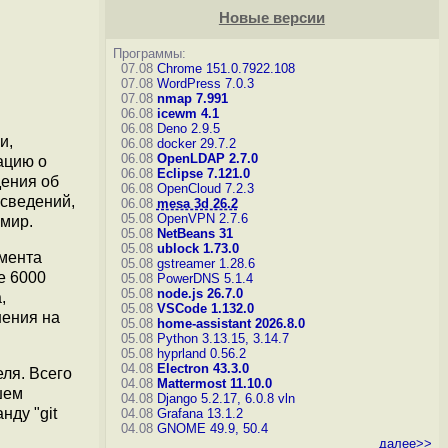
Новые версии
Программы:
07.08
Chrome 151.0.7922.108
07.08
WordPress 7.0.3
07.08
nmap 7.991
06.08
icewm 4.1
06.08
Deno 2.9.5
и,
06.08
docker 29.7.2
06.08
OpenLDAP 2.7.0
ацию о
06.08
Eclipse 7.121.0
дения об
06.08
OpenCloud 7.2.3
 сведений,
06.08
mesa 3d 26.2
05.08
OpenVPN 2.7.6
 мир.
05.08
NetBeans 31
05.08
ublock 1.73.0
имента
05.08
gstreamer 1.28.6
е 6000
05.08
PowerDNS 5.1.4
05.08
node.js 26.7.0
,
05.08
VSCode 1.132.0
нения на
05.08
home-assistant 2026.8.0
05.08
Python 3.13.15, 3.14.7
05.08
hyprland 0.56.2
04.08
Electron 43.3.0
еля. Всего
04.08
Mattermost 11.10.0
шем
04.08
Django 5.2.17, 6.0.8
vln
нду "git
04.08
Grafana 13.1.2
04.08
GNOME 49.9, 50.4
далее>>