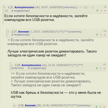
+1
1.21
,
Anonymoustus
(
ok
), 20:07, 10/06/2020 [
ответить
] [
﹢﹢﹢
] [
· · ·
]
+
–
[
↓
] [
к модератору
]
/
Если хотите безопасности и надёжности, залейте
компаундом все USB-розетки.
+1
2.27
,
Аноним
(
-
), 20:57, 10/06/2020 [
^
] [
^^
] [
^^^
] [
ответить
]
+
–
[
к модератору
]
/
> Если хотите безопасности и надёжности, залейте
компаундом все USB-розетки.
Лучше электрические розетки демонтировать. Такого
западла ни один хакер не ожидает!
+1
3.28
,
Anonymoustus
(
ok
), 21:33, 10/06/2020 [
^
] [
^^
] [
^^^
]
+
–
[
ответить
]
[
к модератору
]
/
>> Если хотите безопасности и надёжности,
залейте компаундом все USB-розетки.
> Лучше электрические розетки демонтировать.
Такого западла ни один хакер не ожидает!
USB как брешь в безопасности — это у меня была не
шутка.
4.29
,
Аноним
(
29
), 21:46, 10/06/2020 [
^
] [
^^
] [
^^^
] [
ответить
]
+
–
/