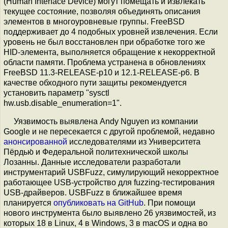
(Human Interface Device) могут помещать и извлекать
текущее состояние, позволяя объединять описания
элементов в многоуровневые группы. FreeBSD
поддерживает до 4 подобных уровней извлечения. Если
уровень не был восстановлен при обработке того же
HID-элемента, выполняется обращение к некорректной
области памяти. Проблема устранена в обновлениях
FreeBSD 11.3-RELEASE-p10 и 12.1-RELEASE-p6. В
качестве обходного пути защиты рекомендуется
установить параметр "sysctl
hw.usb.disable_enumeration=1".
Уязвимость выявлена Andy Nguyen из компании
Google и не пересекается с другой проблемой, недавно
анонсированной
исследователями из Университета
Пёрдью́ и Федеральной политехнической школы
Лозанны. Данные исследователи разработали
инструментарий USBFuzz, симулирующий некорректное
работающее USB-устройство для fuzzing-тестирования
USB-драйверов. USBFuzz в ближайшее время
планируется
опубликовать на GitHub
. При помощи
нового инструмента было выявлено 26 уязвимостей, из
которых 18 в Linux, 4 в Windows, 3 в macOS и одна во