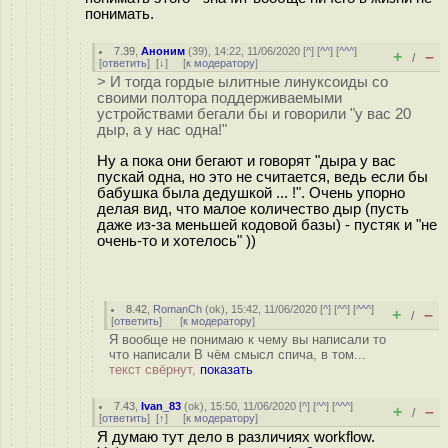
понимать.
7.39
,
Аноним
(
39
), 14:22, 11/06/2020 [
^
] [
^^
] [
^^^
]
+
–
/
[
ответить
]
[
↓
] [
к модератору
]
> И тогда гордые ылитные линуксоиды со
своими полтора поддерживаемыми
устройствами бегали бы и говорили "у вас 20
дыр, а у нас одна!"
Ну а пока они бегают и говорят "дыра у вас
пускай одна, но это не считается, ведь если бы
бабушка была дедушкой ... !". Очень упорно
делая вид, что малое количество дыр (пусть
даже из-за меньшей кодовой базы) - пустяк и "не
очень-то и хотелось" ))
8.42
,
RomanCh
(
ok
), 15:42, 11/06/2020 [
^
] [
^^
] [
^^^
]
+
–
/
[
ответить
]
[
к модератору
]
Я вообще не понимаю к чему вы написали то
что написали В чём смысл спича, в том...
текст свёрнут,
показать
7.43
,
Ivan_83
(
ok
), 15:50, 11/06/2020 [
^
] [
^^
] [
^^^
]
+
–
/
[
ответить
]
[
↑
] [
к модератору
]
Я думаю тут дело в различиях workflow.