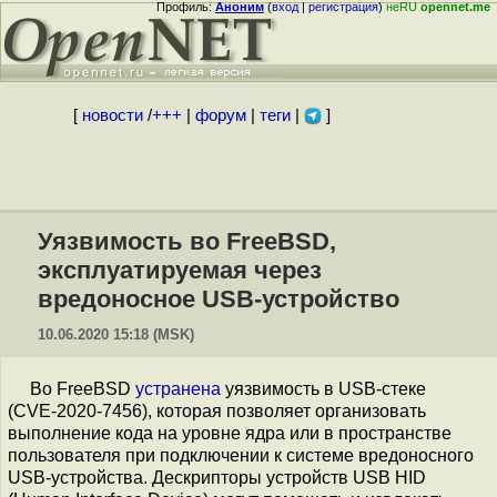
Профиль:
Аноним
(
вход
|
регистрация
)
неRU
opennet.me
[
новости
/
+++
|
форум
|
теги
|
]
Уязвимость во FreeBSD,
эксплуатируемая через
вредоносное USB-устройство
10.06.2020 15:18 (MSK)
Во FreeBSD
устранена
уязвимость в USB-стеке
(CVE-2020-7456), которая позволяет организовать
выполнение кода на уровне ядра или в пространстве
пользователя при подключении к системе вредоносного
USB-устройства. Дескрипторы устройств USB HID