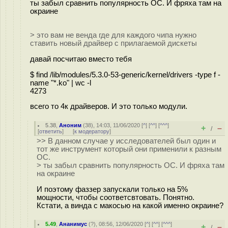
ты забыл сравнить популярность ОС. И фряха там на
окраине
> это вам не венда где для каждого чипа нужно
ставить новый драйвер с прилагаемой дискеты
давай посчитаю вместо тебя
$ find /lib/modules/5.3.0-53-generic/kernel/drivers -type f -
name "*.ko" | wc -l
4273
всего то 4к драйверов. И это только модули.
5.38
,
Аноним
(
38
), 14:03, 11/06/2020 [
^
] [
^^
] [
^^^
]
+
–
/
[
ответить
]
[
к модератору
]
>> В данном случае у исследователей был один и
тот же инструмент который они применили к разным
ОС.
> ты забыл сравнить популярность ОС. И фряха там
на окраине
И поэтому фаззер запускали только на 5%
мощности, чтобы соответсвтовать. Понятно.
Кстати, а винда с макосью на какой именно окраине?
5.49
,
Ананимус
(
?
), 08:56, 12/06/2020 [
^
] [
^^
] [
^^^
]
+
–
/