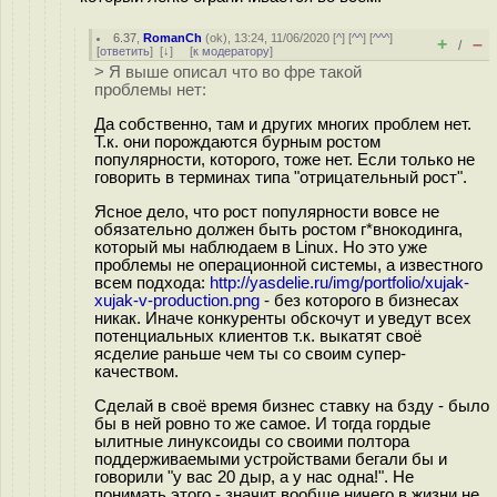
6.37
,
RomanCh
(
ok
), 13:24, 11/06/2020 [
^
] [
^^
] [
^^^
]
+
–
/
[
ответить
]
[
↓
] [
к модератору
]
> Я выше описал что во фре такой
проблемы нет:
Да собственно, там и других многих проблем нет.
Т.к. они порождаются бурным ростом
популярности, которого, тоже нет. Если только не
говорить в терминах типа "отрицательный рост".
Ясное дело, что рост популярности вовсе не
обязательно должен быть ростом г*внокодинга,
который мы наблюдаем в Linux. Но это уже
проблемы не операционной системы, а известного
всем подхода:
http://yasdelie.ru/img/portfolio/xujak-
xujak-v-production.png
- без которого в бизнесах
никак. Иначе конкуренты обскочут и уведут всех
потенциальных клиентов т.к. выкатят своё
ясделие раньше чем ты со своим супер-
качеством.
Сделай в своё время бизнес ставку на бзду - было
бы в ней ровно то же самое. И тогда гордые
ылитные линуксоиды со своими полтора
поддерживаемыми устройствами бегали бы и
говорили "у вас 20 дыр, а у нас одна!". Не
понимать этого - значит вообще ничего в жизни не