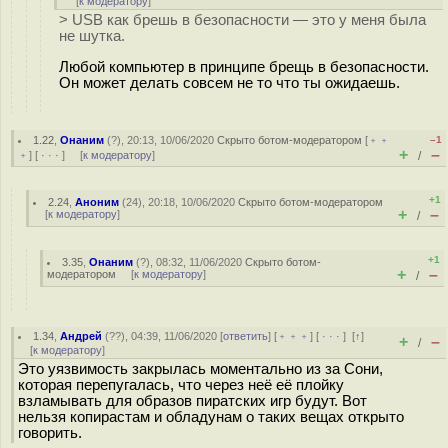
[
к модератору
]
> USB как брешь в безопасности — это у меня была
не шутка.
Любой компьютер в принципе брещь в безопасности.
Он может делать совсем не то что ты ожидаешь.
1.22
,
Онаним
(
?
), 20:13, 10/06/2020
Скрыто ботом-модератором
[
﹢﹢
–1
+
–
﹢
] [
· · ·
] [
к модератору
]
/
+1
2.24
,
Аноним
(
24
), 20:18, 10/06/2020
Скрыто ботом-модератором
+
–
[
к модератору
]
/
+1
3.35
,
Онаним
(
?
), 08:32, 11/06/2020
Скрыто ботом-
+
–
модератором
[
к модератору
]
/
1.34
,
Андрей
(
??
), 04:39, 11/06/2020 [
ответить
] [
﹢﹢﹢
] [
· · ·
]
[
↑
]
+
–
/
[
к модератору
]
Это уязвимость закрылась моментально из за Сони,
которая перепугалась, что через неё её плойку
взламывать для образов пиратских игр будут. Вот
нельзя копирастам и обладунам о таких вещах открыто
говорить.