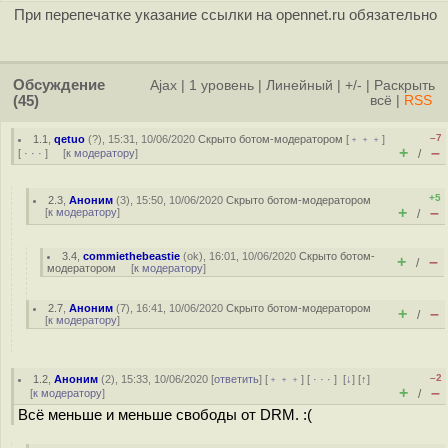
При перепечатке указание ссылки на opennet.ru обязательно
Обсуждение
Ajax
|
1 уровень
|
Линейный
|
+/-
|
Раскрыть
(45)
всё
|
RSS
–7
1.1
,
qetuo
(
?
), 15:31, 10/06/2020
Скрыто ботом-модератором
[
﹢﹢﹢
]
+
–
[
· · ·
] [
к модератору
]
/
+5
2.3
,
Аноним
(
3
), 15:50, 10/06/2020
Скрыто ботом-модератором
+
–
[
к модератору
]
/
3.4
,
commiethebeastie
(
ok
), 16:01, 10/06/2020
Скрыто ботом-
+
–
/
модератором
[
к модератору
]
2.7
,
Аноним
(
7
), 16:41, 10/06/2020
Скрыто ботом-модератором
+
–
/
[
к модератору
]
–2
1.2
,
Аноним
(
2
), 15:33, 10/06/2020 [
ответить
] [
﹢﹢﹢
] [
· · ·
]
[
↓
] [
↑
]
+
–
[
к модератору
]
/
Всё меньше и меньше свободы от DRM. :(