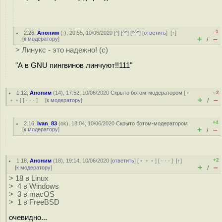
–1
2.26
,
Аноним
(
-
), 20:55, 10/06/2020 [
^
] [
^^
] [
^^^
] [
ответить
]
[
↑
]
+
–
[
к модератору
]
/
> Линукс - это надежно! (с)
"А в GNU пингвинов линчуют!!111"
1.12
,
Аноним
(
14
), 17:52, 10/06/2020
Скрыто ботом-модератором
[
﹢
–2
+
–
﹢﹢
] [
· · ·
] [
к модератору
]
/
+4
2.16
,
Ivan_83
(
ok
), 18:04, 10/06/2020
Скрыто ботом-модератором
+
–
[
к модератору
]
/
+2
1.18
,
Аноним
(
18
), 19:14, 10/06/2020 [
ответить
] [
﹢﹢﹢
] [
· · ·
]
[
↑
]
+
–
[
к модератору
]
/
> 18 в Linux
> 4 в Windows
> 3 в macOS
> 1 в FreeBSD
очевидно...