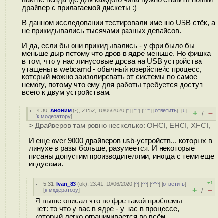
драйвер с прилагаемой дискеты :)
В данном исследовании тестировали именно USB стёк, а
не прикидывались тысячами разных девайсов.
И да, если бы они прикидывались - у фри было бы
меньше дыр потому что дров в ядре меньше. Но фишка
в том, что у нас линусовые дрова на USB устройства
утащены в webcamd - обычный юзерйспейс процесс,
который можно заизолировать от системы по самое
немогу, потому что ему для работы требуется доступ
всего к двум устройствам.
4.30
,
Аноним
(
-
), 21:52, 10/06/2020 [
^
] [
^^
] [
^^^
] [
ответить
]
[
↓
]
+
–
/
[
к модератору
]
> Драйверов там ровно несколько: OHCI, EHCI, XHCI,
И еще over 9000 драйверов usb-устройств... которых в
линухе в разы больше, разумеется. И некоторые
писаны допустим производителями, иногда с теми еще
индусами.
+1
5.31
,
Ivan_83
(
ok
), 23:41, 10/06/2020 [
^
] [
^^
] [
^^^
] [
ответить
]
+
–
[
к модератору
]
/
Я выше описал что во фре такой проблемы
нет: то что у вас в ядре - у нас в процессе,
который легко ограничивается во всём.