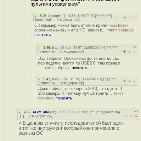
пультами управления?
8.45
,
Аноним
(
-
), 16:58, 11/06/2020 [
^
] [
^^
] [
^^^
]
+
–
/
[
ответить
]
[
к модератору
]
С вебкамер может быть вполне приличный поток,
особенно нежатый и fullHD, равно к...
текст свёрнут,
показать
+1
9.46
,
Ivan_83
(
ok
), 17:47, 11/06/2020 [
^
] [
^^
] [
^^^
]
+
–
[
ответить
]
[
к модератору
]
/
Эхх теоретег Вебкамеры почти все до сих
пор подключаются по USB2 0, там предел
...
текст свёрнут,
показать
9.47
,
анонн
(
ok
), 19:50, 11/06/2020 [
^
] [
^^
] [
^^^
]
+
–
/
[
ответить
]
[
к модератору
]
Даже сейчас, не говоря о 2010, это где-то 3
189 камеры И поэтому лучше гонять...
текст
свёрнут,
показать
–1
4.36
,
ALex_hha
(
ok
), 11:13, 11/06/2020 [
^
] [
^^
] [
^^^
] [
ответить
]
+
–
[
↑
] [
к модератору
]
/
> В данном случае у исследователей был один
и тот же инструмент который они применили к
разным ОС.