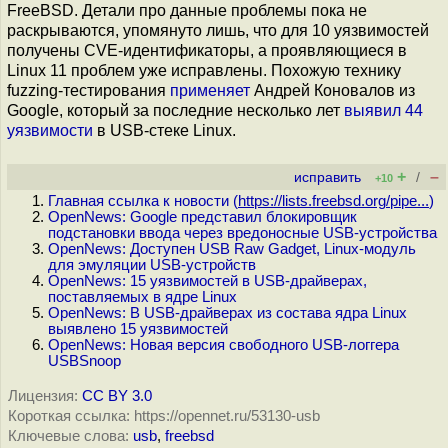
FreeBSD. Детали про данные проблемы пока не
раскрываются, упомянуто лишь, что для 10 уязвимостей
получены CVE-идентификаторы, а проявляющиеся в
Linux 11 проблем уже исправлены. Похожую технику
fuzzing-тестирования
применяет
Андрей Коновалов из
Google, который за последние несколько лет
выявил
44
уязвимости
в USB-стеке Linux.
+
–
исправить
/
+10
Главная ссылка к новости (
https://lists.freebsd.org/pipe...
)
OpenNews: Google представил блокировщик
подстановки ввода через вредоносные USB-устройства
OpenNews: Доступен USB Raw Gadget, Linux-модуль
для эмуляции USB-устройств
OpenNews: 15 уязвимостей в USB-драйверах,
поставляемых в ядре Linux
OpenNews: В USB-драйверах из состава ядра Linux
выявлено 15 уязвимостей
OpenNews: Новая версия свободного USB-логгера
USBSnoop
Лицензия:
CC BY 3.0
Короткая ссылка: https://opennet.ru/53130-usb
Ключевые слова:
usb
,
freebsd