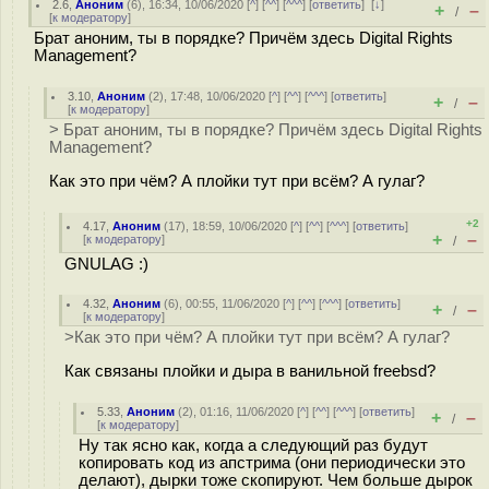
2.6
,
Аноним
(
6
), 16:34, 10/06/2020 [
^
] [
^^
] [
^^^
] [
ответить
]
[
↓
]
+
–
/
[
к модератору
]
Брат аноним, ты в порядке? Причём здесь Digital Rights
Management?
3.10
,
Аноним
(
2
), 17:48, 10/06/2020 [
^
] [
^^
] [
^^^
] [
ответить
]
+
–
/
[
к модератору
]
> Брат аноним, ты в порядке? Причём здесь Digital Rights
Management?
Как это при чём? А плойки тут при всём? А гулаг?
+2
4.17
,
Аноним
(
17
), 18:59, 10/06/2020 [
^
] [
^^
] [
^^^
] [
ответить
]
+
–
[
к модератору
]
/
GNULAG :)
4.32
,
Аноним
(
6
), 00:55, 11/06/2020 [
^
] [
^^
] [
^^^
] [
ответить
]
+
–
/
[
к модератору
]
>Как это при чём? А плойки тут при всём? А гулаг?
Как связаны плойки и дыра в ванильной freebsd?
5.33
,
Аноним
(
2
), 01:16, 11/06/2020 [
^
] [
^^
] [
^^^
] [
ответить
]
+
–
/
[
к модератору
]
Ну так ясно как, когда а следующий раз будут
копировать код из апстрима (они периодически это
делают), дырки тоже скопируют. Чем больше дырок