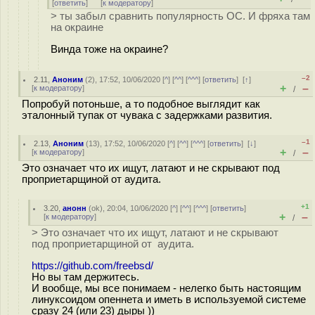
[
ответить
]
[
к модератору
]
> ты забыл сравнить популярность ОС. И фряха там
на окраине
Винда тоже на окраине?
–2
2.11
,
Аноним
(
2
), 17:52, 10/06/2020 [
^
] [
^^
] [
^^^
] [
ответить
]
[
↑
]
+
–
[
к модератору
]
/
Попробуй потоньше, а то подобное выглядит как
эталонный тупак от чувака с задержками развития.
–1
2.13
,
Аноним
(
13
), 17:52, 10/06/2020 [
^
] [
^^
] [
^^^
] [
ответить
]
[
↓
]
+
–
[
к модератору
]
/
Это означает что их ищут, латают и не скрывают под
проприетарщиной от аудита.
+1
3.20
,
анонн
(
ok
), 20:04, 10/06/2020 [
^
] [
^^
] [
^^^
] [
ответить
]
+
–
[
к модератору
]
/
> Это означает что их ищут, латают и не скрывают
под проприетарщиной от аудита.
https://github.com/freebsd/
Но вы там держитесь.
И вообще, мы все понимаем - нелегко быть настоящим
линуксоидом опеннета и иметь в используемой системе
сразу 24 (или 23) дыры ))