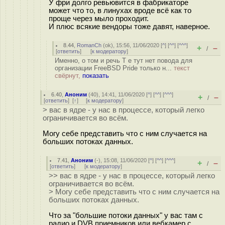
У фри долго ревьювится в фабрикаторе
может что то, в линухах вроде всё как то
проще через мыло проходит.
И плюс всякие вендоры тоже давят, наверное.
8.44
,
RomanCh
(
ok
), 15:56, 11/06/2020 [
^
] [
^^
] [
^^^
]
+
–
/
[
ответить
]
[
к модератору
]
Именно, о том и речь Т е тут нет повода для
организации FreeBSD Pride только н...
текст
свёрнут,
показать
6.40
,
Аноним
(
40
), 14:41, 11/06/2020 [
^
] [
^^
] [
^^^
]
+
–
/
[
ответить
]
[
↑
] [
к модератору
]
> вас в ядре - у нас в процессе, который легко
ограничивается во всём.
Могу себе представить что с ним случается на
больших потоках данных.
7.41
,
Аноним
(
-
), 15:08, 11/06/2020 [
^
] [
^^
] [
^^^
]
+
–
/
[
ответить
]
[
к модератору
]
>> вас в ядре - у нас в процессе, который легко
ограничивается во всём.
> Могу себе представить что с ним случается на
больших потоках данных.
Что за "большие потоки данных" у вас там с
радио и DVB приемников или вебкамер c