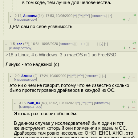
в том коде, тем лучше для человечества.
+3
2.14
,
Аноним
(
14
), 17:53, 10/06/2020 [
^
] [
^^
] [
^^^
] [
ответить
]
[
↑
]
+
–
[
к модератору
]
/
ДРМ сам по себе уязвимость.
+2
1.5
,
zzz
(
??
), 16:34, 10/06/2020 [
ответить
] [
﹢﹢﹢
] [
· · ·
]
[
↓
] [
↑
]
+
–
[
к модератору
]
/
>18 в Linux, 4 в Windows, 3 в macOS и 1 во FreeBSD
Линукс - это надежно! (с)
2.9
,
Алеша
(
?
), 17:24, 10/06/2020 [
^
] [
^^
] [
^^^
] [
ответить
]
[
↓
]
+
–
/
[
к модератору
]
это ни о чем не говорит, потому что не известно сколько
было протестировано драйверов в каждой из ОС.
+6
3.15
,
Ivan_83
(
ok
), 18:02, 10/06/2020 [
^
] [
^^
] [
^^^
] [
ответить
]
+
–
[
к модератору
]
/
Это как раз говорит обо всём.
В данном случае у исследователей был один и тот
же инструмент который они применили к разным ОС.
Драйверов там ровно несколько: OHCI, EHCI, XHCI, это
вам не венда где для каждого чипа нужно ставить новый