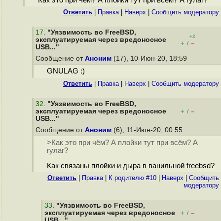
Как это при чём? А плойки тут при всём? А гулаг?
Ответить
|
Правка
|
Наверх
|
Cообщить модератору
17
.
"Уязвимость во FreeBSD,
+2
эксплуатируемая через вредоносное
+
–
/
USB..."
Сообщение от
Аноним
(17), 10-Июн-20, 18:59
GNULAG :)
Ответить
|
Правка
|
Наверх
|
Cообщить модератору
32
.
"Уязвимость во FreeBSD,
эксплуатируемая через вредоносное
+
–
/
USB..."
Сообщение от
Аноним
(6), 11-Июн-20, 00:55
>Как это при чём? А плойки тут при всём? А
гулаг?
Как связаны плойки и дыра в ванильной freebsd?
Ответить
|
Правка
|
К родителю #10
|
Наверх
|
Cообщить
модератору
33
.
"Уязвимость во FreeBSD,
эксплуатируемая через вредоносное
+
–
/
USB..."