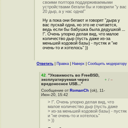
своими полтора поддерживаемыми
устройствами бегали бы и говорили "у вас
20 дыр, а у нас одна!"
Ну а пока они бегают и говорят "дыра у
вас пускай одна, но это не считается,
ведь если бы бабушка была дедушкой ...
!". Очень упорно делая вид, что малое
количество дыр (пусть даже из-за
меньшей кодовой базы) - пустяк и "не
очень-то и хотелось" ))
Ответить
|
Правка
|
Наверх
|
Cообщить модератору
42
.
"Уязвимость во FreeBSD,
эксплуатируемая через
+
–
/
вредоносное USB..."
Сообщение от
RomanCh
(ok), 11-
Июн-20, 15:42
> !". Очень упорно делая вид, что
малое количество дыр (пусть даже
> из-за меньшей кодовой базы) - пустяк
и "не очень-то и хотелось"
> ))