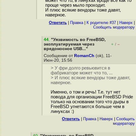
может что то, в линухах вроде всё как то
проще через мыло проходит.
И плюс всякие вендоры тоже давят,
наверное.
Ответить
|
Правка
|
К родителю #37
|
Наверх
|
Cообщить модератору
44
.
"Уязвимость во FreeBSD,
эксплуатируемая через
+
–
/
вредоносное USB..."
Сообщение от
RomanCh
(ok), 11-
Июн-20, 15:56
> У фри долго ревьювится в
фабрикаторе может что то, ...
> И плюс всякие вендоры тоже давят,
наверное.
Именно, о том и речь! Т.е. тут нет
повода для организации FreeBSD Pride
только на основании того что дыры в
FreeBSD угнетаются больше чем в
линуксах :)
Ответить
|
Правка
|
Наверх
|
Cообщить
модератору
40
.
"Уязвимость во FreeBSD,