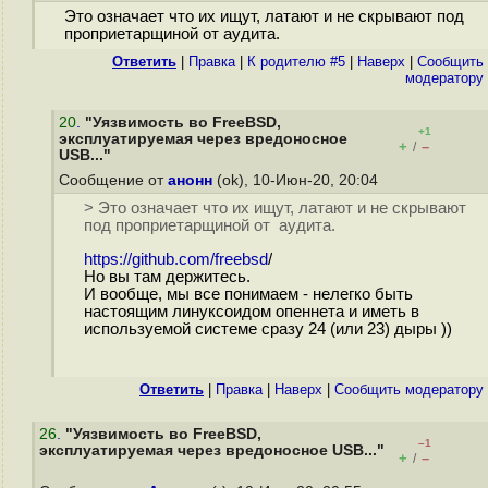
Это означает что их ищут, латают и не скрывают под
проприетарщиной от аудита.
Ответить
|
Правка
|
К родителю #5
|
Наверх
|
Cообщить
модератору
20
.
"Уязвимость во FreeBSD,
+1
эксплуатируемая через вредоносное
+
–
/
USB..."
Сообщение от
анонн
(ok), 10-Июн-20, 20:04
> Это означает что их ищут, латают и не скрывают
под проприетарщиной от аудита.
https://github.com/freebsd
/
Но вы там держитесь.
И вообще, мы все понимаем - нелегко быть
настоящим линуксоидом опеннета и иметь в
используемой системе сразу 24 (или 23) дыры ))
Ответить
|
Правка
|
Наверх
|
Cообщить модератору
26
.
"Уязвимость во FreeBSD,
–1
эксплуатируемая через вредоносное USB..."
+
–
/