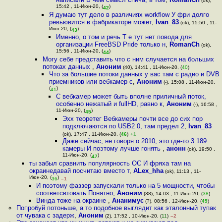
(ok),
15:42 , 11-Июн-20, (
)
42
Я думаю тут дело в различиях workflow У фри долго
ревьювится в фабрикаторе может
,
Ivan_83
(ok), 15:50 , 11-
Июн-20, (
)
43
Именно, о том и речь Т е тут нет повода для
организации FreeBSD Pride только н
,
RomanCh
(ok),
15:56 , 11-Июн-20, (
)
44
Могу себе представить что с ним случается на больших
потоках данных
,
Аноним
(40), 14:41 , 11-Июн-20, (
40
)
Что за большие потоки данных у вас там с радио и DVB
приемников или вебкамер c
,
Аноним
(-), 15:08 , 11-Июн-20,
(
)
41
С вебкамер может быть вполне приличный поток,
особенно нежатый и fullHD, равно к
,
Аноним
(-), 16:58 ,
11-Июн-20, (
)
45
Эхх теоретег Вебкамеры почти все до сих пор
подключаются по USB2 0, там предел 2
,
Ivan_83
(ok), 17:47 , 11-Июн-20, (
46
)
+1
Даже сейчас, не говоря о 2010, это где-то 3 189
камеры И поэтому лучше гонять
,
анонн
(ok), 19:50 ,
11-Июн-20, (
)
47
ты забыл сравнить популярность ОС И фряха там на
окраинедавай посчитаю вместо т
,
ALex_hha
(ok), 11:13 , 11-
Июн-20, (
)
36
–1
И поэтому фаззер запускали только на 5 мощности, чтобы
соответсвтовать Понятно
,
Аноним
(38), 14:03 , 11-Июн-20, (
38
)
Винда тоже на окраине
,
Ананимус
(?), 08:56 , 12-Июн-20, (
49
)
Попробуй потоньше, а то подобное выглядит как эталонный тупак
от чувака с задерж
,
Аноним
(2), 17:52 , 10-Июн-20, (
11
)
–2