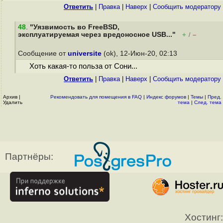
Ответить
|
Правка
|
Наверх
|
Cообщить модератору
48
.
"Уязвимость во FreeBSD,
эксплуатируемая через вредоносное USB..."
+
–
/
Сообщение от
universite
(ok), 12-Июн-20, 02:13
Хоть какая-то польза от Сони...
Ответить
|
Правка
|
Наверх
|
Cообщить модератору
Архив
|
Рекомендовать для помещения в FAQ
|
Индекс форумов
|
Темы
|
Пред.
Удалить
тема
|
След. тема
Партнёры:
Хостинг: