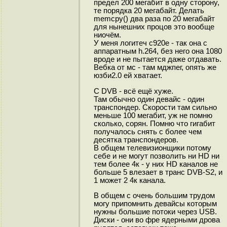
предел 200 мегабит в одну сторону,
те порядка 20 мегабайт. Делать
memcpy() два раза по 20 мегабайт
для нынешних процов это вообще
ниочём.
У меня логитеч с920е - так она с
аппаратным h.264, без него она 1080
вроде и не пытается даже отдавать.
Вебка от мс - там мджпег, опять же
юзби2.0 ей хватает.
С DVB - всё ещё хуже.
Там обычно один девайс - один
транспондер. Скорости там сильно
меньше 100 мегабит, уж не помню
сколько, сорян. Помню что гигабит
получалось снять с более чем
десятка транспондеров.
В общем телевизионщики потому
себе и не могут позволить ни HD ни
тем более 4к - у них HD каналов не
больше 5 влезает в транс DVB-S2, и
1 может 2 4к канала.
В общем с очень большим трудом
могу припомнить девайсы которым
нужны большие потоки через USB.
Диски - они во фре ядерными дрова