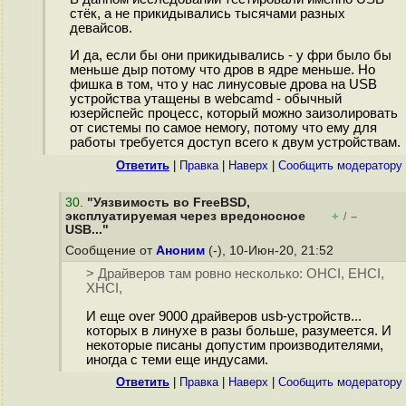
стёк, а не прикидывались тысячами разных
девайсов.
И да, если бы они прикидывались - у фри было бы
меньше дыр потому что дров в ядре меньше. Но
фишка в том, что у нас линусовые дрова на USB
устройства утащены в webcamd - обычный
юзерйспейс процесс, который можно заизолировать
от системы по самое немогу, потому что ему для
работы требуется доступ всего к двум устройствам.
Ответить
|
Правка
|
Наверх
|
Cообщить модератору
30
.
"Уязвимость во FreeBSD,
эксплуатируемая через вредоносное
+
–
/
USB..."
Сообщение от
Аноним
(-), 10-Июн-20, 21:52
> Драйверов там ровно несколько: OHCI, EHCI,
XHCI,
И еще over 9000 драйверов usb-устройств...
которых в линухе в разы больше, разумеется. И
некоторые писаны допустим производителями,
иногда с теми еще индусами.
Ответить
|
Правка
|
Наверх
|
Cообщить модератору