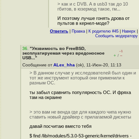
> как и с DVB. А в usb3 так до 10
гбитов, в юзермод такое, гм...
И поэтому лучше гонять дрова от
пультов в кернел-моде?
Ответить
|
Правка
|
К родителю #45
|
Наверх
|
Cообщить модератору
36
.
"Уязвимость во FreeBSD,
–1
эксплуатируемая через вредоносное
+
–
/
USB..."
Сообщение от
ALex_hha
(ok), 11-Июн-20, 11:13
> В данном случае у исследователей был один и
тот же инструмент который они применили к
разным ОС.
ты забыл сравнить популярность ОС. И фряха
там на окраине
> это вам не венда где для каждого чипа нужно
ставить новый драйвер с прилагаемой дискеты
давай посчитаю вместо тебя
$ find /lib/modules/5.3.0-53-generic/kernel/drivers -