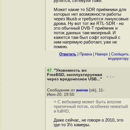
рулятся, сетевухи тоже.
Может какие то SDR приёмники для
которых нет возможности работы
через libusb и требуются линуксовые
дрова. Ну вот тот же RTL-SDR - но
это обычный DVB-T приёмник и
поток данных там мизерный. И
кажется там был софт который с
ним напрямую работает, уже не
помню.
Ответить
|
Правка
|
Наверх
|
Cообщить
модератору
47
.
"Уязвимость во
FreeBSD, эксплуатируемая
+
–
/
через вредоносное USB..."
Сообщение от
анонн
(ok), 11-
Июн-20, 19:50
> С вебкамер может быть вполне
приличный поток, особенно нежатый
и fullHD,
Даже сейчас, не говоря о 2010, это
где-то 3½ камеры.