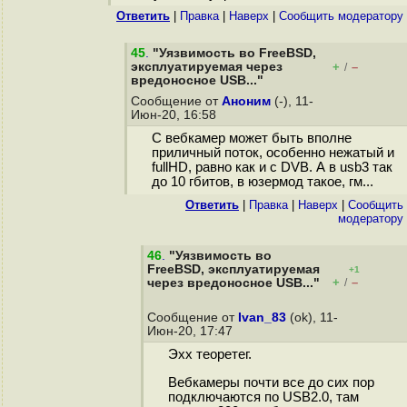
Ответить
|
Правка
|
Наверх
|
Cообщить модератору
45
.
"Уязвимость во FreeBSD,
эксплуатируемая через
+
–
/
вредоносное USB..."
Сообщение от
Аноним
(-), 11-
Июн-20, 16:58
С вебкамер может быть вполне
приличный поток, особенно нежатый и
fullHD, равно как и с DVB. А в usb3 так
до 10 гбитов, в юзермод такое, гм...
Ответить
|
Правка
|
Наверх
|
Cообщить
модератору
46
.
"Уязвимость во
FreeBSD, эксплуатируемая
+1
+
–
через вредоносное USB..."
/
Сообщение от
Ivan_83
(ok), 11-
Июн-20, 17:47
Эхх теоретег.
Вебкамеры почти все до сих пор
подключаются по USB2.0, там