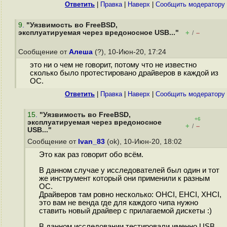
Ответить
|
Правка
|
Наверх
|
Cообщить модератору
9
.
"Уязвимость во FreeBSD,
эксплуатируемая через вредоносное USB..."
+
–
/
Сообщение от
Алеша
(?), 10-Июн-20, 17:24
это ни о чем не говорит, потому что не известно
сколько было протестировано драйверов в каждой из
ОС.
Ответить
|
Правка
|
Наверх
|
Cообщить модератору
15
.
"Уязвимость во FreeBSD,
+6
эксплуатируемая через вредоносное
+
–
/
USB..."
Сообщение от
Ivan_83
(ok), 10-Июн-20, 18:02
Это как раз говорит обо всём.
В данном случае у исследователей был один и тот
же инструмент который они применили к разным
ОС.
Драйверов там ровно несколько: OHCI, EHCI, XHCI,
это вам не венда где для каждого чипа нужно
ставить новый драйвер с прилагаемой дискеты :)
В данном исследовании тестировали именно USB