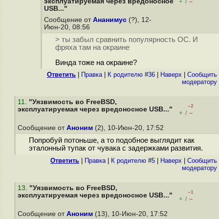
эксплуатируемая через вредоносное
+
–
/
USB..."
Сообщение от
Ананимус
(?), 12-
Июн-20, 08:56
> ты забыл сравнить популярность ОС. И
фряха там на окраине
Винда тоже на окраине?
Ответить
|
Правка
|
К родителю #36
|
Наверх
|
Cообщить
модератору
11
.
"Уязвимость во FreeBSD,
–2
эксплуатируемая через вредоносное USB..."
+
–
/
Сообщение от
Аноним
(2), 10-Июн-20, 17:52
Попробуй потоньше, а то подобное выглядит как
эталонный тупак от чувака с задержками развития.
Ответить
|
Правка
|
К родителю #5
|
Наверх
|
Cообщить
модератору
13
.
"Уязвимость во FreeBSD,
–1
эксплуатируемая через вредоносное USB..."
+
–
/
Сообщение от
Аноним
(13), 10-Июн-20, 17:52