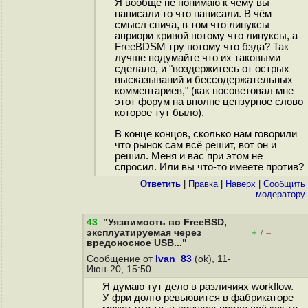
Я вообще не понимаю к чему вы
написали то что написали. В чём
смысл спича, в том что линуксы
априори кривой потому что линуксы, а
FreeBDSM тру потому что бзда? Так
лучше подумайте что их таковыми
сделало, и "воздержитесь от острых
высказываний и бессодержательных
комментариев," (как посоветовал мне
этот форум на вполне цензурное слово
которое тут было).
В конце концов, сколько нам говорили
что рынок сам всё решит, вот он и
решил. Меня и вас при этом не
спросил. Или вы что-то имеете против?
Ответить
|
Правка
|
Наверх
|
Cообщить
модератору
43
.
"Уязвимость во FreeBSD,
эксплуатируемая через
+
–
/
вредоносное USB..."
Сообщение от
Ivan_83
(ok), 11-
Июн-20, 15:50
Я думаю тут дело в различиях workflow.
У фри долго ревьювится в фабрикаторе