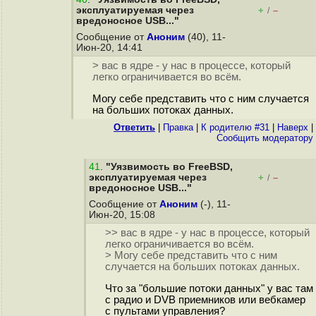
эксплуатируемая через
+
–
/
вредоносное USB..."
Сообщение от
Аноним
(40), 11-
Июн-20, 14:41
> вас в ядре - у нас в процессе, который
легко ограничивается во всём.
Могу себе представить что с ним случается
на больших потоках данных.
Ответить
|
Правка
|
К родителю #31
|
Наверх
|
Cообщить модератору
41
.
"Уязвимость во FreeBSD,
эксплуатируемая через
+
–
/
вредоносное USB..."
Сообщение от
Аноним
(-), 11-
Июн-20, 15:08
>> вас в ядре - у нас в процессе, который
легко ограничивается во всём.
> Могу себе представить что с ним
случается на больших потоках данных.
Что за "большие потоки данных" у вас там
с радио и DVB приемников или вебкамер
c пультами управления?