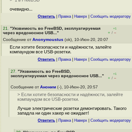
> 1 в FreeBSD
очевидно...
Ответить
|
Правка
|
Наверх
|
Cообщить модератору
21
.
"Уязвимость во FreeBSD, эксплуатируемая
+1
+
–
через вредоносное USB..."
/
Сообщение от
Anonymoustus
(ok), 10-Июн-20, 20:07
Если хотите безопасности и надёжности, залейте
компаундом все USB-розетки.
Ответить
|
Правка
|
Наверх
|
Cообщить модератору
27
.
"Уязвимость во FreeBSD,
+1
эксплуатируемая через вредоносное USB..."
+
–
/
Сообщение от
Аноним
(-), 10-Июн-20, 20:57
> Если хотите безопасности и надёжности, залейте
компаундом все USB-розетки.
Лучше электрические розетки демонтировать. Такого
западла ни один хакер не ожидает!
Ответить
|
Правка
|
Наверх
|
Cообщить модератору