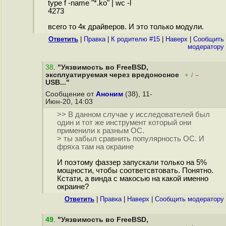
type f -name "*.ko" | wc -l
4273
всего то 4к драйверов. И это только модули.
Ответить
|
Правка
|
К родителю #15
|
Наверх
|
Cообщить
модератору
38
.
"Уязвимость во FreeBSD,
эксплуатируемая через вредоносное
+
–
/
USB..."
Сообщение от
Аноним
(38), 11-
Июн-20, 14:03
>> В данном случае у исследователей был
один и тот же инструмент который они
применили к разным ОС.
> ты забыл сравнить популярность ОС. И
фряха там на окраине
И поэтому фаззер запускали только на 5%
мощности, чтобы соответсвтовать. Понятно.
Кстати, а винда с макосью на какой именно
окраине?
Ответить
|
Правка
|
Наверх
|
Cообщить модератору
49
.
"Уязвимость во FreeBSD,