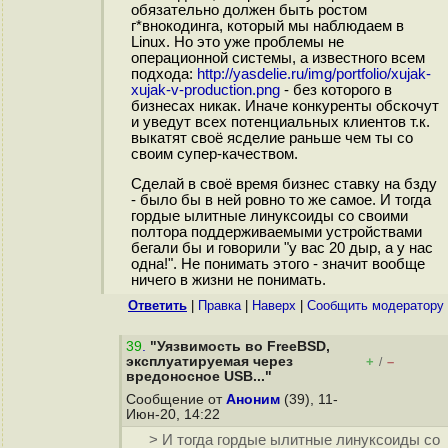
обязательно должен быть ростом
г*внокодинга, который мы наблюдаем в
Linux. Но это уже проблемы не
операционной системы, а известного всем
подхода:
http://yasdelie.ru/img/portfolio/xujak-
xujak-v-production.png
- без которого в
бизнесах никак. Иначе конкуренты обскочут
и уведут всех потенциальных клиентов т.к.
выкатят своё ясделие раньше чем ты со
своим супер-качеством.
Сделай в своё время бизнес ставку на бзду
- было бы в ней ровно то же самое. И тогда
гордые ылитные линуксоиды со своими
полтора поддерживаемыми устройствами
бегали бы и говорили "у вас 20 дыр, а у нас
одна!". Не понимать этого - значит вообще
ничего в жизни не понимать.
Ответить
|
Правка
|
Наверх
|
Cообщить модератору
39
.
"Уязвимость во FreeBSD,
эксплуатируемая через
+
–
/
вредоносное USB..."
Сообщение от
Аноним
(39), 11-
Июн-20, 14:22
> И тогда гордые ылитные линуксоиды со