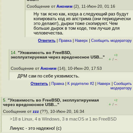
Сообщение от
Аноним
(2), 11-Июн-20, 01:16
Ну так ясно как, когда а следующий раз будут
копировать код из апстрима (они периодически
это делают), дырки тоже скопируют. Чем
больше дырок в том коде, тем лучше для
человечества.
Ответить
|
Правка
|
Наверх
|
Cообщить модератору
14
.
"Уязвимость во FreeBSD,
+3
эксплуатируемая через вредоносное USB..."
+
–
/
Сообщение от
Аноним
(14), 10-Июн-20, 17:53
ДРМ сам по себе уязвимость.
Ответить
|
Правка
|
К родителю #2
|
Наверх
|
Cообщить
модератору
5
.
"Уязвимость во FreeBSD, эксплуатируемая
+2
+
–
через вредоносное USB..."
/
Сообщение от
zzz
(??), 10-Июн-20, 16:34
>18 в Linux, 4 в Windows, 3 в macOS и 1 во FreeBSD
Линукс - это надежно! (с)