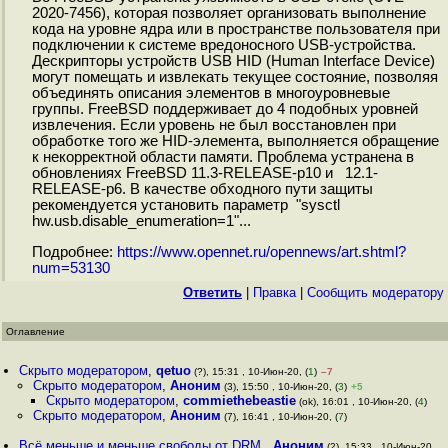
2020-7456), которая позволяет организовать выполнение
кода на уровне ядра или в пространстве пользователя при
подключении к системе вредоносного USB-устройства.
Дескрипторы устройств USB HID (Human Interface Device)
могут помещать и извлекать текущее состояние, позволяя
объединять описания элементов в многоуровневые
группы. FreeBSD поддерживает до 4 подобных уровней
извлечения. Если уровень не был восстановлен при
обработке того же HID-элемента, выполняется обращение
к некорректной области памяти. Проблема устранена в
обновлениях FreeBSD 11.3-RELEASE-p10 и 12.1-
RELEASE-p6. В качестве обходного пути защиты
рекомендуется установить параметр "sysctl
hw.usb.disable_enumeration=1"...
Подробнее:
https://www.opennet.ru/opennews/art.shtml?
num=53130
Ответить
|
Правка
|
Cообщить модератору
Оглавление
Скрыто модератором
,
qetuo
(?), 15:31 , 10-Июн-20, (
1
)
–7
Скрыто модератором
,
Аноним
(3), 15:50 , 10-Июн-20, (
3
)
+5
Скрыто модератором
,
commiethebeastie
(ok), 16:01 , 10-Июн-20, (
4
)
Скрыто модератором
,
Аноним
(7), 16:41 , 10-Июн-20, (
7
)
Всё меньше и меньше свободы от DRM
,
Аноним
(2), 15:33 , 10-Июн-20,