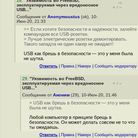
28
.
"Уязвимость во FreeBSD,
+1
эксплуатируемая через вредоносное
+
–
/
USB..."
Сообщение от
Anonymoustus
(ok), 10-
Июн-20, 21:33
>> Если хотите безопасности и надёжности, залейте
компаундом все USB-розетки.
> Лучше электрические розетки демонтировать.
Такого западла ни один хакер не ожидает!
USB как брешь в безопасности — это у меня была
не шутка.
Ответить
|
Правка
|
Наверх
|
Cообщить модератору
29
.
"Уязвимость во FreeBSD,
эксплуатируемая через вредоносное
+
–
/
USB..."
Сообщение от
Аноним
(29), 10-Июн-20, 21:46
> USB как брешь в безопасности — это у меня
была не шутка.
Любой компьютер в принципе брещь в
безопасности. Он может делать совсем не то что
ты ожидаешь.
Ответить
|
Правка
|
Наверх
|
Cообщить модератору