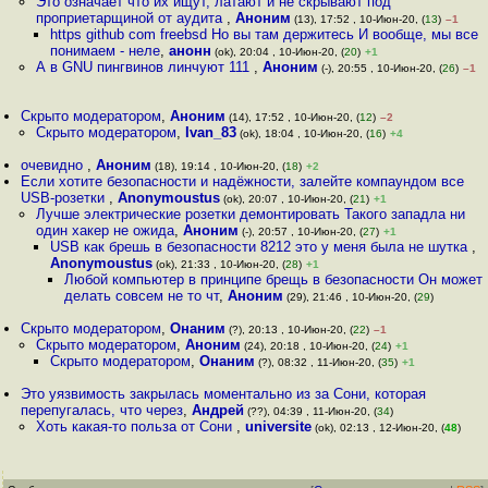
Это означает что их ищут, латают и не скрывают под
проприетарщиной от аудита
,
Аноним
(13), 17:52 , 10-Июн-20, (
13
)
–1
https github com freebsd Но вы там держитесь И вообще, мы все
понимаем - неле
,
анонн
(ok), 20:04 , 10-Июн-20, (
20
)
+1
А в GNU пингвинов линчуют 111
,
Аноним
(-), 20:55 , 10-Июн-20, (
26
)
–1
Скрыто модератором
,
Аноним
(14), 17:52 , 10-Июн-20, (
12
)
–2
Скрыто модератором
,
Ivan_83
(ok), 18:04 , 10-Июн-20, (
16
)
+4
очевидно
,
Аноним
(18), 19:14 , 10-Июн-20, (
18
)
+2
Если хотите безопасности и надёжности, залейте компаундом все
USB-розетки
,
Anonymoustus
(ok), 20:07 , 10-Июн-20, (
21
)
+1
Лучше электрические розетки демонтировать Такого западла ни
один хакер не ожида
,
Аноним
(-), 20:57 , 10-Июн-20, (
27
)
+1
USB как брешь в безопасности 8212 это у меня была не шутка
,
Anonymoustus
(ok), 21:33 , 10-Июн-20, (
28
)
+1
Любой компьютер в принципе брещь в безопасности Он может
делать совсем не то чт
,
Аноним
(29), 21:46 , 10-Июн-20, (
29
)
Скрыто модератором
,
Онаним
(?), 20:13 , 10-Июн-20, (
22
)
–1
Скрыто модератором
,
Аноним
(24), 20:18 , 10-Июн-20, (
24
)
+1
Скрыто модератором
,
Онаним
(?), 08:32 , 11-Июн-20, (
35
)
+1
Это уязвимость закрылась моментально из за Сони, которая
перепугалась, что через
,
Андрей
(??), 04:39 , 11-Июн-20, (
34
)
Хоть какая-то польза от Сони
,
universite
(ok), 02:13 , 12-Июн-20, (
48
)