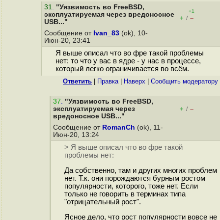
31
.
"Уязвимость во FreeBSD,
+1
эксплуатируемая через вредоносное
+
–
/
USB..."
Сообщение от
Ivan_83
(ok), 10-
Июн-20, 23:41
Я выше описал что во фре такой проблемы
нет: то что у вас в ядре - у нас в процессе,
который легко ограничивается во всём.
Ответить
|
Правка
|
Наверх
|
Cообщить модератору
37
.
"Уязвимость во FreeBSD,
эксплуатируемая через
+
–
/
вредоносное USB..."
Сообщение от
RomanCh
(ok), 11-
Июн-20, 13:24
> Я выше описал что во фре такой
проблемы нет:
Да собственно, там и других многих проблем
нет. Т.к. они порождаются бурным ростом
популярности, которого, тоже нет. Если
только не говорить в терминах типа
"отрицательный рост".
Ясное дело, что рост популярности вовсе не