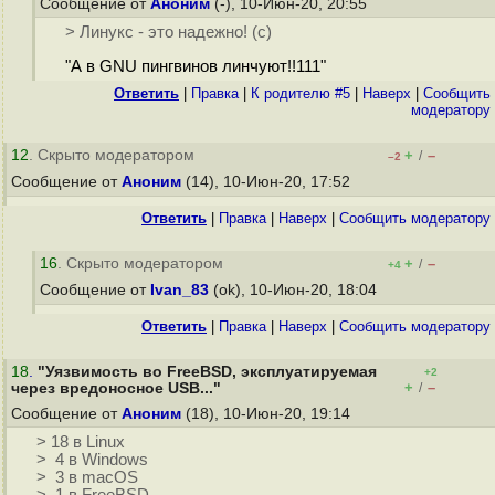
Сообщение от
Аноним
(-), 10-Июн-20, 20:55
> Линукс - это надежно! (с)
"А в GNU пингвинов линчуют!!111"
Ответить
|
Правка
|
К родителю #5
|
Наверх
|
Cообщить
модератору
12
. Скрыто модератором
+
–
/
–2
Сообщение от
Аноним
(14), 10-Июн-20, 17:52
Ответить
|
Правка
|
Наверх
|
Cообщить модератору
16
. Скрыто модератором
+
–
/
+4
Сообщение от
Ivan_83
(ok), 10-Июн-20, 18:04
Ответить
|
Правка
|
Наверх
|
Cообщить модератору
18
.
"Уязвимость во FreeBSD, эксплуатируемая
+2
+
–
через вредоносное USB..."
/
Сообщение от
Аноним
(18), 10-Июн-20, 19:14
> 18 в Linux
> 4 в Windows
> 3 в macOS