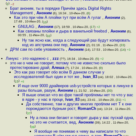
(
)
2
–2
Брат аноним, ты в порядке Причём здесь Digital Rights
Management
,
Аноним
(6), 16:34 , 10-Июн-20, (
6
)
Как это при чём А плойки тут при всём А гулаг
,
Аноним
(2),
17:48 , 10-Июн-20, (
)
10
GNULAG
,
Аноним
(17), 18:59 , 10-Июн-20, (
17
)
+2
Как связаны плойки и дыра в ванильной freebsd
,
Аноним
(6),
00:55 , 11-Июн-20, (
)
32
Ну так ясно как, когда а следующий раз будут копировать
код из апстрима они пер
,
Аноним
(2), 01:16 , 11-Июн-20, (
33
)
ДРМ сам по себе уязвимость
,
Аноним
(14), 17:53 , 10-Июн-20, (
14
)
+3
Линукс - это надежно с
,
zzz
(??), 16:34 , 10-Июн-20, (
5
)
+2
это ни о чем не говорит, потому что не известно сколько было
протестировано драй
,
Алеша
(?), 17:24 , 10-Июн-20, (
9
)
Это как раз говорит обо всём В данном случае у
исследователей был один и тот же
,
Ivan_83
(ok), 18:02 , 10-Июн-20,
(
)
15
+6
И еще over 9000 драйверов usb-устройств которых в линухе в
разы больше, разум
,
Аноним
(-), 21:52 , 10-Июн-20, (
30
)
Я выше описал что во фре такой проблемы нет то что у вас
в ядре - у нас в проце
,
Ivan_83
(ok), 23:41 , 10-Июн-20, (
31
)
+1
Да собственно, там и других многих проблем нет Т к они
порождаются бурным рост
,
RomanCh
(ok), 13:24 , 11-Июн-20,
(
)
37
Ну а пока они бегают и говорят дыра у вас пускай одна,
но это не считается, вед
,
Аноним
(39), 14:22 , 11-Июн-20,
(
)
39
Я вообще не понимаю к чему вы написали то что
написали В чём смысл спича, в том
,
RomanCh