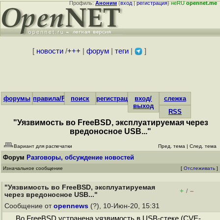
Профиль:
Аноним
(
вход
|
регистрация
)
неRU
opennet.me
[
новости
/
+++
|
форум
|
теги
|
]
форумы
правила/FAQ
поиск
регистрация
вход/
слежка
выход
RSS
"Уязвимость во FreeBSD, эксплуатируемая через
вредоносное USB..."
Вариант для распечатки
Пред. тема
|
След. тема
Форум
Разговоры, обсуждение новостей
Изначальное сообщение
[
Отслеживать
]
"Уязвимость во FreeBSD, эксплуатируемая
+
–
/
через вредоносное USB..."
Сообщение от
opennews
(?), 10-Июн-20, 15:31
Во FreeBSD устранена уязвимость в USB-стеке (CVE-