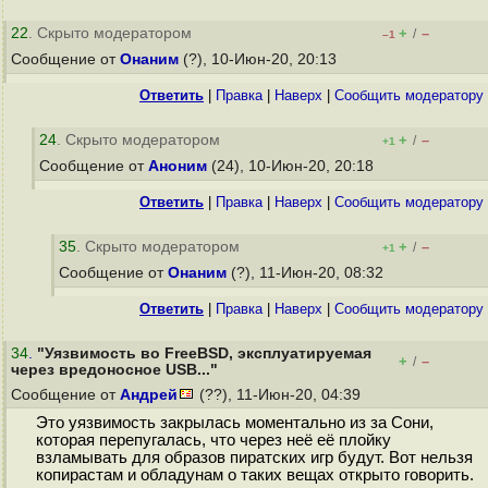
22
. Скрыто модератором
+
–
/
–1
Сообщение от
Онаним
(?), 10-Июн-20, 20:13
Ответить
|
Правка
|
Наверх
|
Cообщить модератору
24
. Скрыто модератором
+
–
/
+1
Сообщение от
Аноним
(24), 10-Июн-20, 20:18
Ответить
|
Правка
|
Наверх
|
Cообщить модератору
35
. Скрыто модератором
+
–
/
+1
Сообщение от
Онаним
(?), 11-Июн-20, 08:32
Ответить
|
Правка
|
Наверх
|
Cообщить модератору
34
.
"Уязвимость во FreeBSD, эксплуатируемая
+
–
/
через вредоносное USB..."
Сообщение от
Андрей
(??), 11-Июн-20, 04:39
Это уязвимость закрылась моментально из за Сони,
которая перепугалась, что через неё её плойку
взламывать для образов пиратских игр будут. Вот нельзя
копирастам и обладунам о таких вещах открыто говорить.