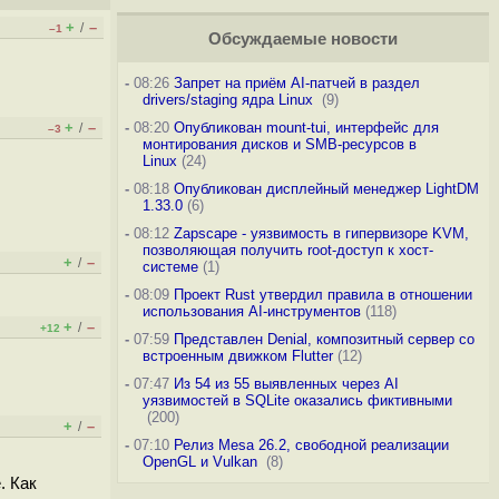
+
–
/
–1
Обсуждаемые новости
-
08:26
Запрет на приём AI-патчей в раздел
drivers/staging ядра Linux
(9)
+
–
-
08:20
Опубликован mount-tui, интерфейс для
/
–3
монтирования дисков и SMB-ресурсов в
Linux
(24)
-
08:18
Опубликован дисплейный менеджер LightDM
1.33.0
(6)
-
08:12
Zapscape - уязвимость в гипервизоре KVM,
позволяющая получить root-доступ к хост-
+
–
/
системе
(1)
-
08:09
Проект Rust утвердил правила в отношении
использования AI-инструментов
(118)
+
–
/
+12
-
07:59
Представлен Denial, композитный сервер со
встроенным движком Flutter
(12)
-
07:47
Из 54 из 55 выявленных через AI
уязвимостей в SQLite оказались фиктивными
(200)
+
–
/
-
07:10
Релиз Mesa 26.2, свободной реализации
OpenGL и Vulkan
(8)
. Как