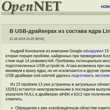
НОВ
В USB-драйверах из состава ядра Li
21.08.2019 22:29 (MSK)
Андрей Коновалов из компании Google
обнаружил
15 
вторая порция проблем, найденных при проведении fuzz
стеке ещё 14 уязвимостей. Проблемы потенциально мог
подготовленных USB-устройств. Атака возможна при нал
минимум к краху ядра, но не исключаются и другие про
USB-драйвере snd-usbmidi удалось
подготовить эксплои
Из 15 проблем 13 уже устранены в актуальных обновл
15291) остаются неисправленными в последнем выпуске
указателя NULL в драйверах ath6kl и b2c2 при получени
отметить:
Обращения к уже освобождённым областям памяти (us