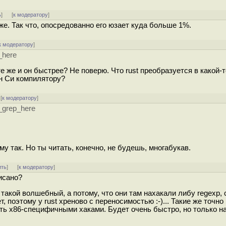
ь
]
[
к модератору
]
оже. Так что, опосредованно его юзает куда больше 1%.
к модератору
]
_here
те же и он быстрее? Не поверю. Что rust преобразуется в какой-т
н Си компилятору?
[
к модератору
]
r_grep_here
му так. Но ты читать, конечно, не будешь, многабукав.
ить
]
[
к модератору
]
писано?
t такой волшебный, а потому, что они там нахакали либу regexp,
 поэтому у rust хреново с переносимостью :-)... Такие же точно
ать x86-специфичными хаками. Будет очень быстро, но только н