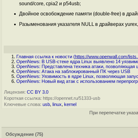
sound/core, cpia2 и p54usb;
Двойное освобождение памяти (double-free) в драй
Разыменования указателя NULL в драйверах yurex, zr
Главная ссылка к новости (
https://www.openwall.com/lists.
OpenNews: В USB-стеке ядра Linux выявлено 14 уязвим
OpenNews: Представлена техника атаки, позволяющая 
OpenNews: Атака на заблокированный ПК через USB
OpenNews: Уязвимость в ядре Linux, позволяющая зап
OpenNews: Новый вид атак с использованием перепрог
Лицензия:
CC BY 3.0
Короткая ссылка: https://opennet.ru/51333-usb
Ключевые слова:
usb
,
linux
,
kernel
При перепечатке указа
Обсуждение
(75)