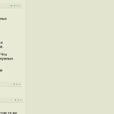
+
–
/
+2
зных
 и
в.
 Что
 нужных
ам
+
–
/
+
–
/
том та же