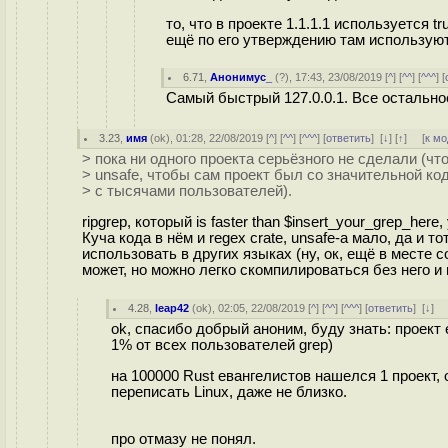
то, что в проекте 1.1.1.1 используется 
ещё по его утверждению там используют
6.71
,
Анонимус_
(
?
), 17:43, 23/08/2019 [
^
] [
^^
] [
^^^
] [
Самый быстрый 127.0.0.1. Все остальное
3.23
,
имя
(
ok
), 01:28, 22/08/2019 [
^
] [
^^
] [
^^^
] [
ответить
]
[
↓
] [
↑
] [
к м
> пока ни одного проекта серьёзного не сделали (чт
> unsafe, чтобы сам проект был со значительной ко
> с тысячами пользователей).
ripgrep, который is faster than $insert_your_grep_h
Куча кода в нём и regex crate, unsafe-а мало, да и 
использовать в других языках (ну, ок, ещё в месте с
может, но можно легко скомпилироваться без него и 
4.28
,
leap42
(
ok
), 02:05, 22/08/2019 [
^
] [
^^
] [
^^^
] [
ответить
]
[
↓
] 
ok, спасибо добрый аноним, буду знать: проект 
1% от всех пользователей grep)
на 100000 Rust евангелистов нашелся 1 проект, 
переписать Linux, даже не близко.
про отмазу не понял.