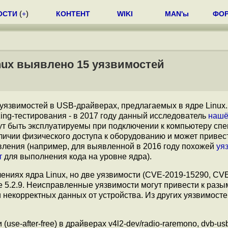
ОСТИ
(
+
)
КОНТЕНТ
WIKI
MAN'ы
ФО
nux выявлено 15 уязвимостей
уязвимостей в USB-драйверах, предлагаемых в ядре Linux.
ing-тестирования - в 2017 году данный исследователь
наш
ут быть эксплуатируемы при подключении к компьютеру сп
ичии физического доступа к оборудованию и может привест
явления (например, для выявленной в 2016 году похожей
уя
т
для выполнения кода на уровне ядра).
ениях ядра Linux, но две уязвимости (CVE-2019-15290, CV
 5.2.9. Неисправленные уязвимости могут привести к раз
и некорректных данных от устройства. Из других уязвимост
e-after-free) в драйверах v4l2-dev/radio-raremono, dvb-us