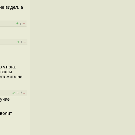
не видел. а
+
–
/
+
–
/
о утюга.
егексы
нга жить не
+
–
/
+1
лучае
зволит