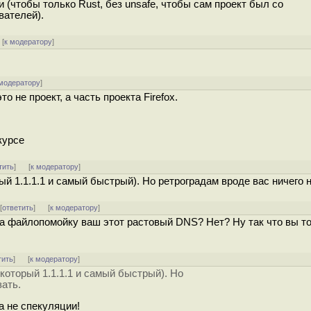
 (чтобы только Rust, без unsafe, чтобы сам проект был со
вателей).
[
к модератору
]
 модератору
]
то не проект, а часть проекта Firefox.
курсе
тить
]
[
к модератору
]
рый 1.1.1.1 и самый быстрый). Но ретроградам вроде вас ничего 
 [
ответить
]
[
к модератору
]
на файлопомойку ваш этот растовый DNS? Нет? Ну так что вы то
тить
]
[
к модератору
]
 (который 1.1.1.1 и самый быстрый). Но
зать.
а не спекуляции!