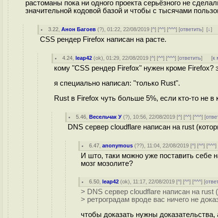
растоманы пока ни одного проекта серьёзного не сделали
значительной кодовой базой и чтобы с тысячами пользо
3.22
,
Анон Багоев
(
?
), 01:22, 22/08/2019 [
^
] [
^^
] [
^^^
] [
ответить
]
[
↓
] 
CSS рендер Firefox написан на расте.
4.24
,
leap42
(
ok
), 01:29, 22/08/2019 [
^
] [
^^
] [
^^^
] [
ответить
]
[
к
кому "CSS рендер Firefox" нужен кроме Firefox? э
я специально написал: "только Rust".
Rust в Firefox чуть больше 5%, если кто-то не в 
5.46
,
Весельчак У
(
?
), 10:56, 22/08/2019 [
^
] [
^^
] [
^^^
] [
отве
DNS сервер cloudflare написан на rust (кото
6.47
,
anonymous
(
??
), 11:04, 22/08/2019 [
^
] [
^^
] [
^^^
]
И што, таки можно уже поставить себе 
мозг мозолите?
6.50
,
leap42
(
ok
), 11:17, 22/08/2019 [
^
] [
^^
] [
^^^
] [
отве
> DNS сервер cloudflare написан на rust
> ретроградам вроде вас ничего не дока
чтобы доказать нужны доказательства, 