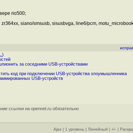
вере rio500;
364xx, siano/smsusb, sisusbvga, line6/pcm, motu_microbookii
испра
..
)
остей
шпионить за соседними USB-устройствами
устить код при подключении USB-устройства злоумышленника
раммированных USB-устройств
ние ссылки на opennet.ru обязательно
Ajax
|
1 уровень
|
Линейный
|
+/-
|
Раскры