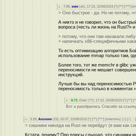
7.65
,
имя
(
ok
), 17:15, 22/08/2019 [
^
] [
^^
] [
^^^
] [
от
> Оно быстрое - да. Но не потому, ч
А никто и не говорил, что он быстры
вопроса («есть ли жизнь на Rust?» и 
> потому, что они там нахакали либ
> напичкать x86-специфичными хак
То есть оптимизацию алгоритмов Б
использование mmap только там, где
Более того, тот же memchr в glibc 
переносимости не мешает совершенн
инструкций.
Лучше бы вы над переносимостью PCR
переносимость только в комментах н
8.73
,
Олег
(
??
), 17:10, 25/08/2019 [
^
] [
^^
] [
^
Вот и разобрались Спасибо за ссылк
3.29
,
Аноним
(
29
), 02:07, 22/08/2019 [
^
] [
^^
] [
^^^
] [
ответить
]
[
↓
] [
↑
] 
> сишники никогда на Rust не перейдут (я вам как с
Кстати, почему? Про плюсы слышал, что сишники их