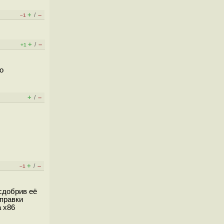
+
–
/
–1
+
–
/
+1
о
+
–
/
+
–
/
–1
 сдобрив её
 правки
а x86