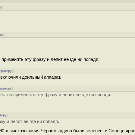
у
]
ору
]
 применять эту фразу и лепит ее где ни попадя.
ератору
]
 включили доильный аппарат.
ератору
]
местно применять эту фразу и лепит ее где ни попадя.
тору
]
у и лепит ее где ни попадя.
в 90-х высказывания Черномырдина были зеленее, и Солнце ярче