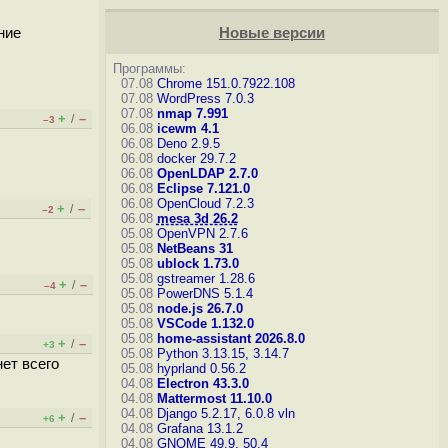
ние
Новые версии
Программы:
07.08
Chrome 151.0.7922.108
07.08
WordPress 7.0.3
07.08
nmap 7.991
+
–
/
–3
06.08
icewm 4.1
06.08
Deno 2.9.5
06.08
docker 29.7.2
06.08
OpenLDAP 2.7.0
06.08
Eclipse 7.121.0
06.08
OpenCloud 7.2.3
+
–
/
–2
06.08
mesa 3d 26.2
05.08
OpenVPN 2.7.6
05.08
NetBeans 31
05.08
ublock 1.73.0
05.08
gstreamer 1.28.6
+
–
/
–4
05.08
PowerDNS 5.1.4
05.08
node.js 26.7.0
05.08
VSCode 1.132.0
05.08
home-assistant 2026.8.0
+
–
/
+3
05.08
Python 3.13.15, 3.14.7
нет всего
05.08
hyprland 0.56.2
04.08
Electron 43.3.0
04.08
Mattermost 11.10.0
04.08
Django 5.2.17, 6.0.8
vln
+
–
/
+6
04.08
Grafana 13.1.2
04.08
GNOME 49.9, 50.4