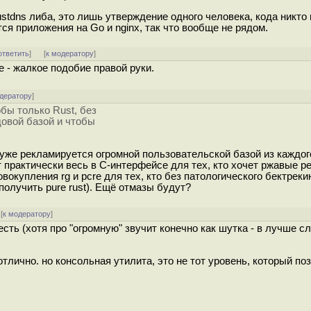
trustdns либа, это лишь утверждение одного человека, кода никто 
ся приложения на Go и nginx, так что вообще не рядом.
ответить
]
[
к модератору
]
 - жалкое подобие правой руки.
одератору
]
обы только Rust, без
довой базой и чтобы
ere, уже рекламируется огромной пользовательской базой из каждог
тот практически весь в C-интерфейсе для тех, кто хочет ржавые р
овокупления rg и pcre для тех, кто без патологического бектреки
получить pure rust). Ещё отмазы будут?
[
к модератору
]
есть (хотя про "огромную" звучит конечно как шутка - в лучше с
отлично. но консольная утилита, это не тот уровень, который по