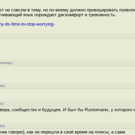
жет не совсем в тему, но по-моему должно провоцировать появле
агнивающий язык порождает дискомфорт и тревожность.
-its-time-to-stop-worrying-
]
ератору
]
ору
]
ру
]
йвера, сообщество и будущее. И был бы Rustomanix, у которого 
ору
]
шник говорю), как не перешли в своё время на плюсы, а сами