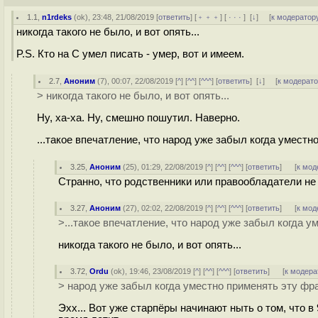
1.1
,
n1rdeks
(
ok
), 23:48, 21/08/2019 [
ответить
] [
﹢﹢﹢
] [
· · ·
]
[
↓
] [
к модератор
никогда такого не было, и вот опять...
P.S. Кто на С умел писать - умер, вот и имеем.
2.7
,
Аноним
(
7
), 00:07, 22/08/2019 [
^
] [
^^
] [
^^^
] [
ответить
]
[
↓
] [
к модерат
> никогда такого не было, и вот опять...
Ну, ха-ха. Ну, смешно пошутил. Наверно.
...такое впечатление, что народ уже забыл когда уместно
3.25
,
Аноним
(
25
), 01:29, 22/08/2019 [
^
] [
^^
] [
^^^
] [
ответить
]
[
к мод
Странно, что родственники или правообладатели не
3.27
,
Аноним
(
27
), 02:02, 22/08/2019 [
^
] [
^^
] [
^^^
] [
ответить
]
[
к мод
>...такое впечатление, что народ уже забыл когда у
никогда такого не было, и вот опять...
3.72
,
Ordu
(
ok
), 19:46, 23/08/2019 [
^
] [
^^
] [
^^^
] [
ответить
]
[
к модера
> народ уже забыл когда уместно применять эту фраз
Эхх... Вот уже старпёры начинают ныть о том, что 