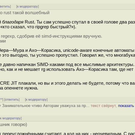
ветить
]
[
к модератору
]
то rust такой волшебный
й
благодаря
Rust. Ты сам успешно спутал в своей голове два ра
«кто сказал, что ripgrep быстрый?»).
у regexp, сдобрив её simd-инструкциями вручную.
ами
ойера—Мура и Ахо—Корасика, unicode-aware конечные автоматы
 это выгодно, ты успешно пропустил. Говорил же, что многабука
уже давно напичкан SIMD-хаками под все мыслимые архитектуры.
о, как и не мешает rg использовать Ахо—Корасика там, где нет
E JIT плакали, но вы и этого делать не будете, потому что в
а опеннете нужна.
^^
] [
ответить
]
[
к модератору
]
у Занимательное чтиво Авторам уважуха за пр...
текст свёрнут,
показать
[
к модератору
]
ишник говорю)
 переусложнёнными считают, а код на них - неочевидным. С рас