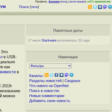
Профиль:
Аноним
(
вход
|
регистрация
)
неRU
opennet.me
РУМ
Поиск
(
теги
)
Памятные даты
17 июля
Slackware
исполнилось 33 года
 Это
ёл
в USB-
Навигация
ециально
и как
звимости
в
Каналы:
Разделы новостей
|
Сводные
E-2019-
Что нового на OpenNet
ыменованию
Поиск в новостях
ей можно
Новые комментарии
Добавить свою новость
b,