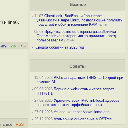
Важное
-
11.07
GhostLock, BadEpoll и Januscape -
уязвимости в ядре Linux, позволяющие получить
 и line6.
права root и обойти изоляцию KVM
(82 +34)
-
08.07
Вредительство со стороны разработчика
OpenMandriva, которое могло причинить вред
пользователям
(107 +34)
+
–
вить
/
+15
-
Сводка событий за 2025 год
Советы
-
19.04.2026
PKI с аппаратным TRNG за 10 дней при
помощи AI
-
09.03.2026
Борьба с web-ботами через запрет
HTTP/1.1
-
27.02.2026
Удаление всех IPv6 link-local адресов
на всех сетевых интерфейсах в Linux
-
27.01.2026
Ускорение пересборки llama.cpp
-
25.12.2025
Атомарные обновления в OSTree
ть всё
|
RSS