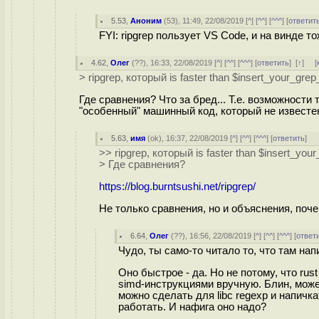
5.53
,
Аноним
(
53
), 11:49, 22/08/2019 [
^
] [
^^
] [
^^^
] [
ответит
FYI: ripgrep пользует VS Code, и на винде т
4.62
,
Олег
(
??
), 16:33, 22/08/2019 [
^
] [
^^
] [
^^^
] [
ответить
]
[
↑
] [
> ripgrep, который is faster than $insert_your_grep
Где сравнения? Что за бред... Т.е. возможности 
"особенный" машинный код, который не известе
5.63
,
имя
(
ok
), 16:37, 22/08/2019 [
^
] [
^^
] [
^^^
] [
ответить
]
>> ripgrep, который is faster than $insert_you
> Где сравнения?
https://blog.burntsushi.net/ripgrep/
Не только сравнения, но и объяснения, поче
6.64
,
Олег
(
??
), 16:56, 22/08/2019 [
^
] [
^^
] [
^^^
] [
ответ
Чудо, ты само-то читало то, что там на
Оно быстрое - да. Но не потому, что rus
simd-инструкциями вручную. Блин, может,
можно сделать для libc regexp и напичк
работать. И нафига оно надо?