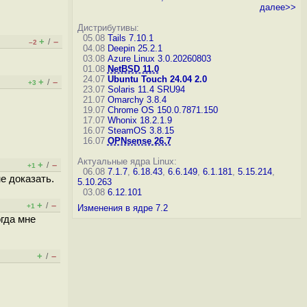
далее>>
Дистрибутивы:
05.08
Tails 7.10.1
+
–
/
–2
04.08
Deepin 25.2.1
03.08
Azure Linux 3.0.20260803
01.08
NetBSD 11.0
24.07
Ubuntu Touch 24.04 2.0
+
–
/
+3
23.07
Solaris 11.4 SRU94
21.07
Omarchy 3.8.4
19.07
Chrome OS 150.0.7871.150
17.07
Whonix 18.2.1.9
16.07
SteamOS 3.8.15
16.07
OPNsense 26.7
Актуальные ядра Linux:
+
–
/
+1
06.08
7.1.7
,
6.18.43
,
6.6.149
,
6.1.181
,
5.15.214
,
не доказать.
5.10.263
03.08
6.12.101
+
–
/
+1
Изменения в ядре 7.2
гда мне
+
–
/