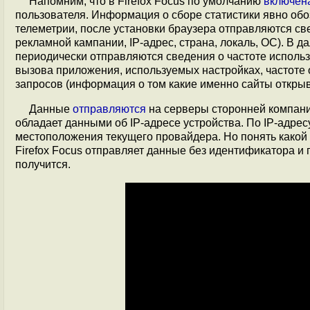
Напомним, что в Firefox Focus по умолчанию
включен
пользователя. Информация о сборе статистики явно обо
телеметрии, после установки браузера отправляются с
рекламной кампании, IP-адрес, страна, локаль, ОС). В 
периодически отправляются сведения о частоте испол
вызова приложения, используемых настройках, частоте 
запросов (информация о том какие именно сайты открыв
Данные
отправляются
на серверы сторонней компани
обладает данными об IP-адресе устройства. По IP-адре
местоположения текущего провайдера. Но понять какой 
Firefox Focus отправляет данные без идентификатора и 
получится.