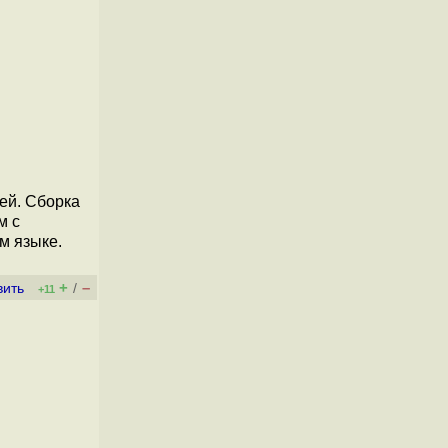
лей. Сборка
м с
м языке.
+
–
вить
/
+11