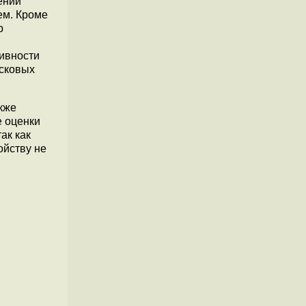
ении
ем. Кроме
р
ивности
исковых
кже
е оценки
ак как
ойству не