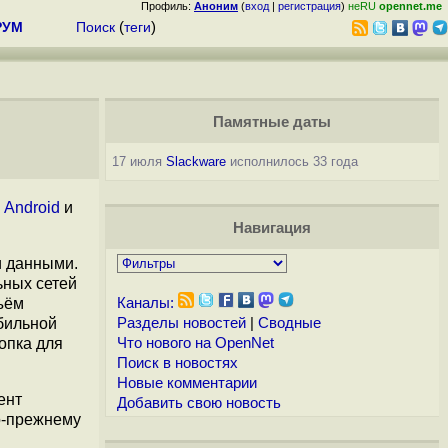
Профиль:
Аноним
(
вход
|
регистрация
)
неRU
opennet.me
РУМ
Поиск
(
теги
)
Памятные даты
17 июля
Slackware
исполнилось 33 года
я
Android
и
Навигация
и данными.
ьных сетей
ъём
Каналы:
бильной
Разделы новостей
|
Сводные
опка для
Что нового на OpenNet
Поиск в новостях
Новые комментарии
ент
Добавить свою новость
о-прежнему