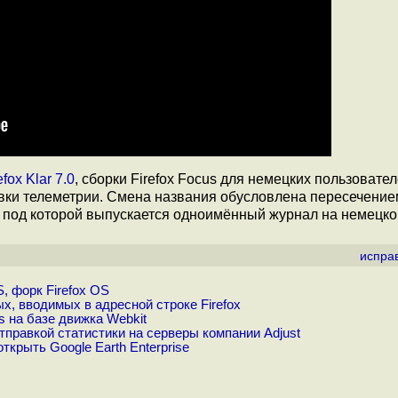
efox Klar 7.0
, сборки Firefox Focus для немецких пользовате
вки телеметрии. Смена названия обусловлена пересечение
, под которой выпускается одноимённый журнал на немецко
испра
, форк Firefox OS
х, вводимых в адресной строке Firefox
s на базе движка Webkit
тправкой статистики на серверы компании Adjust
крыть Google Earth Enterprise