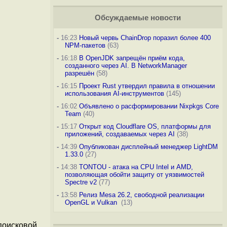
Обсуждаемые новости
-
16:23
Новый червь ChainDrop поразил более 400
NPM-пакетов
(63)
-
16:18
В OpenJDK запрещён приём кода,
созданного через AI. В NetworkManager
разрешён
(58)
-
16:15
Проект Rust утвердил правила в отношении
использования AI-инструментов
(145)
-
16:02
Объявлено о расформировании Nixpkgs Core
Team
(40)
-
15:17
Открыт код Cloudflare OS, платформы для
приложений, создаваемых через AI
(38)
-
14:39
Опубликован дисплейный менеджер LightDM
1.33.0
(27)
-
14:38
TONTOU - атака на CPU Intel и AMD,
позволяющая обойти защиту от уязвимостей
Spectre v2
(77)
-
13:58
Релиз Mesa 26.2, свободной реализации
OpenGL и Vulkan
(13)
поисковой