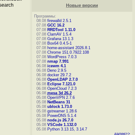
search
Новые версии
Программы:
08.08
firewalld 2.5.1
07.08
GCC 16.2
07.08
RRDTool 1.11.0
07.08
ClamAV 1.5.4
07.08
Grafana 13.1.3
07.08
Box64 0.4.5-1
07.08
home-assistant 2026.8.1
07.08
Chrome 151.0.7922.108
07.08
WordPress 7.0.3
07.08
nmap 7.991
06.08
icewm 4.1
06.08
Deno 2.9.5
06.08
docker 29.7.2
06.08
OpenLDAP 2.7.0
06.08
Eclipse 7.121.0
06.08
OpenCloud 7.2.3
06.08
mesa 3d 26.2
05.08
OpenVPN 2.7.6
05.08
NetBeans 31
05.08
ublock 1.73.0
05.08
gstreamer 1.28.6
05.08
PowerDNS 5.1.4
05.08
node.js 26.7.0
05.08
VSCode 1.132.0
05.08
Python 3.13.15, 3.14.7
далее>>