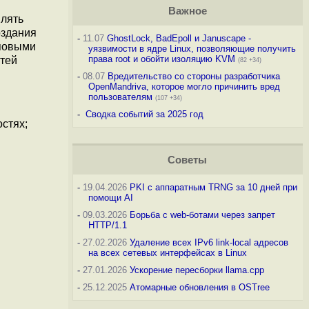
Важное
влять
оздания
-
11.07
GhostLock, BadEpoll и Januscape -
иповыми
уязвимости в ядре Linux, позволяющие получить
права root и обойти изоляцию KVM
стей
(82 +34)
-
08.07
Вредительство со стороны разработчика
OpenMandriva, которое могло причинить вред
пользователям
(107 +34)
-
Сводка событий за 2025 год
стях;
Советы
-
19.04.2026
PKI с аппаратным TRNG за 10 дней при
помощи AI
-
09.03.2026
Борьба с web-ботами через запрет
HTTP/1.1
-
27.02.2026
Удаление всех IPv6 link-local адресов
на всех сетевых интерфейсах в Linux
-
27.01.2026
Ускорение пересборки llama.cpp
-
25.12.2025
Атомарные обновления в OSTree