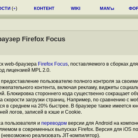
ОСТИ
(
+
)
КОНТЕНТ
WIKI
MAN'ы
ФО
узер Firefox Focus
к web-браузера
Firefox Focus
, поставляемого в сборках дл
од лицензией MPL 2.0.
 предоставление пользователю полного контроля за своим
нежелательного контента, включая рекламу, виджеты социал
ий. Блокировка стороннего кода существенно сокращает об
 скорости загрузки страниц. Например, по сравнению с мо
тся в среднем на 20% быстрее. В браузере также имеется кн
ней логов, записей в кэше и Cookie.
а пользователя и
переводом
версии для Android на компон
ляемом в современных выпусках Firefox. Версия для iOS п
(невозможно реализовать JIT-компилятор).