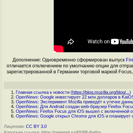
Дополнение: Одновременно сформирован выпуск
Fir
отличается отключением по умолчанию опции для отпра
зарегистрированной в Германии торговой маркой Focus
Главная ссылка к новости (
https://blog.mozilla.org/blog/...
)
OpenNews: Google инвестирует 22 млн долларов в KaiOS
OpenNews: Эксперимент Mozilla приведёт к утечке данны
OpenNews: Для Android создан web-браузер Firefox Focu
OpenNews: Firefox Focus для iOS вышел с включенной о
OpenNews: Google открыл Chrome для iOS и планирует от
Лицензия:
CC BY 3.0
Короткая ссылка: https://opennet.ru/49386-firefox