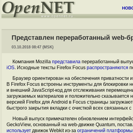
НОВ
Представлен переработанный web-бра
03.10.2018 08:47 (MSK)
Компания Mozilla
представила
переработанный выпус
iOS
. Исходные тексты Firefox Focus
распространяются
п
Браузер ориентирован на обеспечения приватности и
В Firefox Focus встроены инструменты для блокировки 
и внешний JavaScript-код для отслеживания перемещен
загружаемых материалов и положительно сказывается на
версией Firefox для Android в Focus страницы загружаю
быстрого закрытия вкладки с очисткой всех связанных с 
Новый выпуск примечателен обновлением интерфейс
GeckoView, основанный на web-движке Quantum, постав
использует
движок Webkit из-за
ограничений
платформы