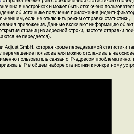
а
отправка телеметрии с обезличенной статистикой о повед
значена в настройках и может быть отключена пользовател
ведения об источнике получения приложения (идентификато
дальнейшем, если не отключить режим отправки статистики,
ьзования приложения. Данные включают информацию об акт
открытия страниц из адресной строки, частоте отправки по
аются не передаётся).
и Adjust GmbH, которая кроме передаваемой статистики та
су перемещение пользователя можно отслеживать на основ
именно пользователь связан с IP-адресом проблематично, т
привязать IP в общем наборе статистики к конкретному устр