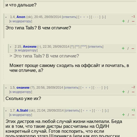
и что дальше?
–1
1.4
,
Anon
(
ok
), 20:45, 28/09/2014 [
ответить
] [
﹢﹢﹢
] [
· · ·
]
[
↓
]
+
–
[
к модератору
]
/
Это типа Tails? В чем отличие?
2.15
,
Аноним
(
-
), 22:30, 28/09/2014 [
^
] [
^^
] [
^^^
] [
ответить
]
+
–
/
[
к модератору
]
> Это типа Tails? В чем отличие?
Может проще самому сходить на оффсайт и почитать, в
чем отличие, а?
–2
1.5
,
онаним
(
?
), 20:56, 28/09/2014 [
ответить
] [
﹢﹢﹢
] [
· · ·
]
[
↑
]
+
–
[
к модератору
]
/
Сколько уже их?
+1
1.7
,
A.Stahl
(
ok
), 21:04, 28/09/2014 [
ответить
] [
﹢﹢﹢
] [
· · ·
]
[
↓
]
+
–
[
к модератору
]
/
Этих дистров на любой случай жизни наклепали. Беда
их в том, что такие дистры рассчитаны на ОДИН
конкретный случай. Готов поспорить, что если
пользователю этого Шлюникса (или как его по-русски