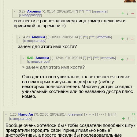
3.27
,
Аноним
(
-
), 01:54, 29/09/2014 [
^
] [
^^
] [
^^^
] [
ответить
]
+
–
/
[
к модератору
]
соотнести с распознаванием лица камер слежения и
привязкой по времени =)
4.29
,
Аноним
(
-
), 10:30, 29/09/2014 [
^
] [
^^
] [
^^^
] [
ответить
]
+
–
/
[
к модератору
]
зачем для этого имя хоста?
5.41
,
Аноним
(
-
), 12:04, 01/10/2014 [
^
] [
^^
] [
^^^
] [
ответить
]
+
–
/
[
к модератору
]
> зачем для этого имя хоста?
Оно достаточно уникально, т к встречается только
на некоторых линуксах по дефолту (либо у
некоторых пользователей). Многие дистры создают
уникальный хостнейм или по названию дистра плюс
номер.
+1
1.23
,
Нимо Ан
(
?
), 22:58, 28/09/2014 [
ответить
] [
﹢﹢﹢
] [
· · ·
]
[
↓
] [
↑
]
+
–
[
к модератору
]
/
Вообще очень хотелось бы чтобы создатели подобных штук
прекратили городить свои "принципиально новые"
дистрибутивы, а просто писали бы последовательные