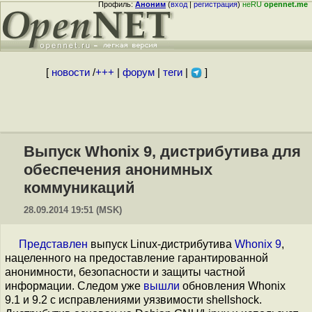
Профиль:
Аноним
(
вход
|
регистрация
)
неRU
opennet.me
[
новости
/
+++
|
форум
|
теги
|
]
Выпуск Whonix 9, дистрибутива для
обеспечения анонимных
коммуникаций
28.09.2014 19:51 (MSK)
Представлен
выпуск Linux-дистрибутива
Whonix 9
,
нацеленного на предоставление гарантированной
анонимности, безопасности и защиты частной
информации. Следом уже
вышли
обновления Whonix
9.1 и 9.2 с исправлениями уязвимости shellshock.