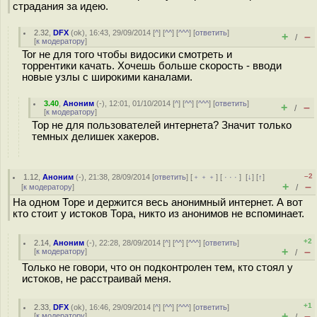
страдания за идею.
2.32
,
DFX
(
ok
), 16:43, 29/09/2014 [
^
] [
^^
] [
^^^
] [
ответить
]
+
–
/
[
к модератору
]
Tor не для того чтобы видосики смотреть и
торрентики качать. Хочешь больше скорость - вводи
новые узлы с широкими каналами.
3.40
,
Аноним
(
-
), 12:01, 01/10/2014 [
^
] [
^^
] [
^^^
] [
ответить
]
+
–
/
[
к модератору
]
Тор не для пользователей интернета? Значит только
темных делишек хакеров.
–2
1.12
,
Аноним
(
-
), 21:38, 28/09/2014 [
ответить
] [
﹢﹢﹢
] [
· · ·
]
[
↓
] [
↑
]
+
–
[
к модератору
]
/
На одном Торе и держится весь анонимный интернет. А вот
кто стоит у истоков Тора, никто из анонимов не вспоминает.
+2
2.14
,
Аноним
(
-
), 22:28, 28/09/2014 [
^
] [
^^
] [
^^^
] [
ответить
]
+
–
[
к модератору
]
/
Только не говори, что он подконтролен тем, кто стоял у
истоков, не расстраивай меня.
+1
2.33
,
DFX
(
ok
), 16:46, 29/09/2014 [
^
] [
^^
] [
^^^
] [
ответить
]
+
–
[
к модератору
]