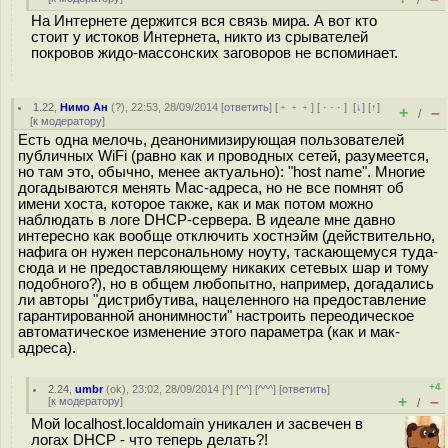
/
На Интернете держится вся связь мира. А вот кто
стоит у истоков Интернета, никто из срывателей
покровов жидо-массонских заговоров не вспоминает.
1.22
,
Нимо Ан
(
?
), 22:53, 28/09/2014 [
ответить
] [
﹢﹢﹢
] [
· · ·
]
[
↓
] [
↑
]
+
–
/
[
к модератору
]
Есть одна мелочь, деанонимизирующая пользователей
публичных WiFi (равно как и проводных сетей, разумеется,
но там это, обычно, менее актуально): "host name". Многие
догадываются менять Mac-адреса, но не все помнят об
имени хоста, которое также, как и мак потом можно
наблюдать в логе DHCP-сервера. В идеале мне давно
интересно как вообще отключить хостнэйм (действительно,
нафига он нужен персональному ноуту, таскающемуся туда-
сюда и не предоставляющему никаких сетевых шар и тому
подобного?), но в общем любопытно, например, догадались
ли авторы "дистрибутива, нацеленного на предоставление
гарантированной анонимности" настроить переодическое
автоматическое изменение этого параметра (как и мак-
адреса).
+4
2.24
,
umbr
(
ok
), 23:02, 28/09/2014 [
^
] [
^^
] [
^^^
] [
ответить
]
+
–
[
к модератору
]
/
Мой localhost.localdomain уникален и засвечен в
логах DHCP - что теперь делать?!