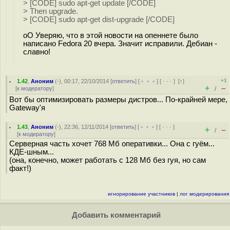
> [CODE] sudo apt-get update [/CODE]
> Then upgrade.
> [CODE] sudo apt-get dist-upgrade [/CODE]
oO Уверяю, что в этой новости на опеннете было
написано Fedora 20 вчера. Значит исправили. Дебиан -
славно!
+1
1.42
,
Аноним
(
-
), 00:17, 22/10/2014 [
ответить
] [
﹢﹢﹢
] [
· · ·
]
[
↑
]
+
–
[
к модератору
]
/
Вот бы оптимизировать размеры дистров... По-крайней мере,
Gateway'я
1.43
,
Аноним
(
-
), 22:36, 12/11/2014 [
ответить
] [
﹢﹢﹢
] [
· · ·
]
+
–
/
[
к модератору
]
Серверная часть хочет 768 Мб оперативки... Она с гуём...
КДЕ-шным...
(она, конечно, может работать с 128 Мб без гуя, но сам
факт!)
игнорирование участников
|
лог модерирования
Добавить комментарий