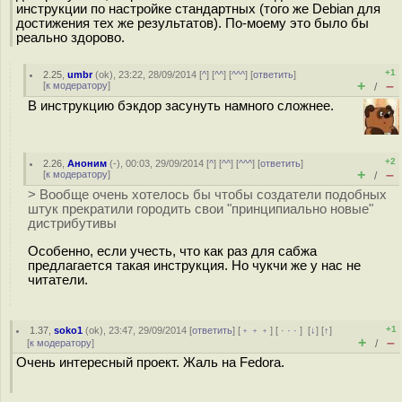
инструкции по настройке стандартных (того же Debian для
достижения тех же результатов). По-моему это было бы
реально здорово.
+1
2.25
,
umbr
(
ok
), 23:22, 28/09/2014 [
^
] [
^^
] [
^^^
] [
ответить
]
+
–
[
к модератору
]
/
В инструкцию бэкдор засунуть намного сложнее.
+2
2.26
,
Аноним
(
-
), 00:03, 29/09/2014 [
^
] [
^^
] [
^^^
] [
ответить
]
+
–
[
к модератору
]
/
> Вообще очень хотелось бы чтобы создатели подобных
штук прекратили городить свои "принципиально новые"
дистрибутивы
Особенно, если учесть, что как раз для сабжа
предлагается такая инструкция. Но чукчи же у нас не
читатели.
+1
1.37
,
soko1
(
ok
), 23:47, 29/09/2014 [
ответить
] [
﹢﹢﹢
] [
· · ·
]
[
↓
] [
↑
]
+
–
[
к модератору
]
/
Очень интересный проект. Жаль на Fedora.