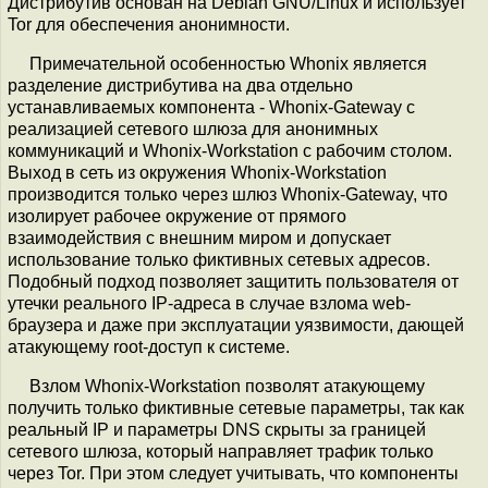
Дистрибутив основан на Debian GNU/Linux и использует
Tor для обеспечения анонимности.
Примечательной особенностью Whonix является
разделение дистрибутива на два отдельно
устанавливаемых компонента - Whonix-Gateway с
реализацией сетевого шлюза для анонимных
коммуникаций и Whonix-Workstation с рабочим столом.
Выход в сеть из окружения Whonix-Workstation
производится только через шлюз Whonix-Gateway, что
изолирует рабочее окружение от прямого
взаимодействия с внешним миром и допускает
использование только фиктивных сетевых адресов.
Подобный подход позволяет защитить пользователя от
утечки реального IP-адреса в случае взлома web-
браузера и даже при эксплуатации уязвимости, дающей
атакующему root-доступ к системе.
Взлом Whonix-Workstation позволят атакующему
получить только фиктивные сетевые параметры, так как
реальный IP и параметры DNS скрыты за границей
сетевого шлюза, который направляет трафик только
через Tor. При этом следует учитывать, что компоненты