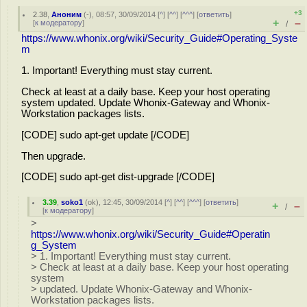
+3
2.38
,
Аноним
(
-
), 08:57, 30/09/2014 [
^
] [
^^
] [
^^^
] [
ответить
]
+
–
[
к модератору
]
/
https://www.whonix.org/wiki/Security_Guide#Operating_Syste
m
1. Important! Everything must stay current.
Check at least at a daily base. Keep your host operating
system updated. Update Whonix-Gateway and Whonix-
Workstation packages lists.
[CODE] sudo apt-get update [/CODE]
Then upgrade.
[CODE] sudo apt-get dist-upgrade [/CODE]
3.39
,
soko1
(
ok
), 12:45, 30/09/2014 [
^
] [
^^
] [
^^^
] [
ответить
]
+
–
/
[
к модератору
]
>
https://www.whonix.org/wiki/Security_Guide#Operatin
g_System
> 1. Important! Everything must stay current.
> Check at least at a daily base. Keep your host operating
system
> updated. Update Whonix-Gateway and Whonix-
Workstation packages lists.