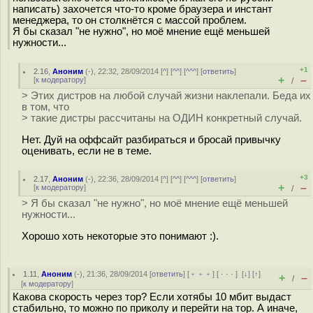
написать) захочется что-то кроме браузера и инстант
менеджера, то он столкнётся с массой проблем.
Я бы сказал "не нужно", но моё мнение ещё меньшей
нужности...
+1
2.16
,
Аноним
(
-
), 22:32, 28/09/2014 [
^
] [
^^
] [
^^^
] [
ответить
]
+
–
[
к модератору
]
/
> Этих дистров на любой случай жизни наклепали. Беда их
в том, что
> такие дистры рассчитаны на ОДИН конкретный случай.
Нет. Дуй на оффсайт разбираться и бросай привычку
оценивать, если не в теме.
+3
2.17
,
Аноним
(
-
), 22:36, 28/09/2014 [
^
] [
^^
] [
^^^
] [
ответить
]
+
–
[
к модератору
]
/
> Я бы сказал "не нужно", но моё мнение ещё меньшей
нужности...
Хорошо хоть некоторые это понимают :).
1.11
,
Аноним
(
-
), 21:36, 28/09/2014 [
ответить
] [
﹢﹢﹢
] [
· · ·
]
[
↓
] [
↑
]
+
–
/
[
к модератору
]
Какова скорость через тор? Если хотябы 10 мбит выдаст
стабильно, то можно по приколу и перейти на тор. А иначе,