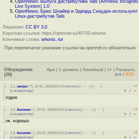
OpenNews: Выпуск дистрибутива Tails (Amnesic Incognito
Live System) 1.0
OpenNews: Брюс Шнайер и Эдвард Сноуден используют
Linux-дистрибутив Tails
Лицензия:
CC BY 3.0
Короткая ссылка: https://opennet.ru/40700-whonix
Ключевые слова:
whonix
,
tor
При перепечатке указание ссылки на opennet.ru обязательно
Обсуждение
Ajax
|
1 уровень
|
Линейный
|
+/-
|
Раскрыть
(28)
всё
|
RSS
+1
1.1
,
эжлрн
(
?
), 20:41, 28/09/2014 [
ответить
] [
﹢﹢﹢
] [
· · ·
]
+
–
[
к модератору
]
/
годно
–1
1.2
,
Аноним
(
-
), 20:41, 28/09/2014 [
ответить
] [
﹢﹢﹢
] [
· · ·
]
+
–
[
к модератору
]
/
ок. хорошо.
–2
1.3
,
Аноним
(
-
), 20:42, 28/09/2014 [
ответить
] [
﹢﹢﹢
] [
· · ·
]
+
–
[
к модератору
]
/