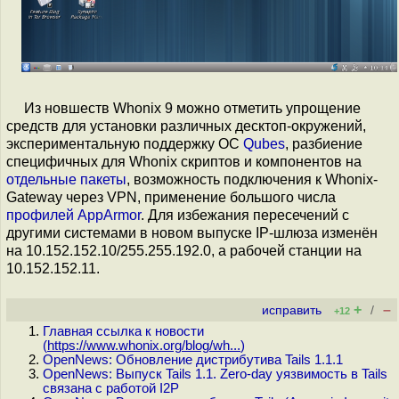
Из новшеств Whonix 9 можно отметить упрощение
средств для установки различных десктоп-окружений,
экспериментальную поддержку ОС
Qubes
, разбиение
специфичных для Whonix скриптов и компонентов на
отдельные пакеты
, возможность подключения к Whonix-
Gateway через VPN, применение большого числа
профилей AppArmor
. Для избежания пересечений с
другими системами в новом выпуске IP-шлюза изменён
на 10.152.152.10/255.255.192.0, а рабочей станции на
10.152.152.11.
+
–
исправить
/
+12
Главная ссылка к новости
(
https://www.whonix.org/blog/wh...
)
OpenNews: Обновление дистрибутива Tails 1.1.1
OpenNews: Выпуск Tails 1.1. Zero-day уязвимость в Tails
связана с работой I2P