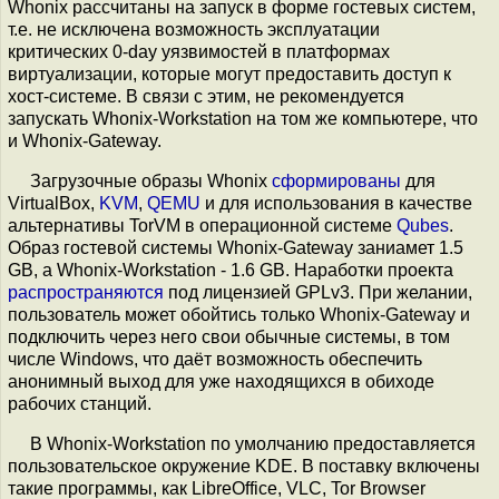
Whonix рассчитаны на запуск в форме гостевых систем,
т.е. не исключена возможность эксплуатации
критических 0-day уязвимостей в платформах
виртуализации, которые могут предоставить доступ к
хост-системе. В связи с этим, не рекомендуется
запускать Whonix-Workstation на том же компьютере, что
и Whonix-Gateway.
Загрузочные образы Whonix
сформированы
для
VirtualBox,
KVM
,
QEMU
и для использования в качестве
альтернативы TorVM в операционной системе
Qubes
.
Образ гостевой системы Whonix-Gateway заниамет 1.5
GB, а Whonix-Workstation - 1.6 GB. Наработки проекта
распространяются
под лицензией GPLv3. При желании,
пользователь может обойтись только Whonix-Gateway и
подключить через него свои обычные системы, в том
числе Windows, что даёт возможность обеспечить
анонимный выход для уже находящихся в обиходе
рабочих станций.
В Whonix-Workstation по умолчанию предоставляется
пользовательское окружение KDE. В поставку включены
такие программы, как LibreOffice, VLC, Tor Browser