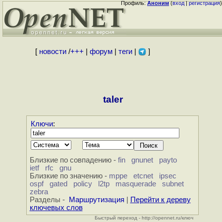
Профиль:
Аноним
(
вход
|
регистрация
)
[
новости
/
+++
|
форум
|
теги
|
]
taler
Ключи
:
Близкие по совпадению -
fin
gnunet
payto
ietf
rfc
gnu
Близкие по значению -
mppe
etcnet
ipsec
ospf
gated
policy
l2tp
masquerade
subnet
zebra
Разделы -
Маршрутизация
|
Перейти к дереву
ключевых слов
Быстрый переход - http://opennet.ru/ключ