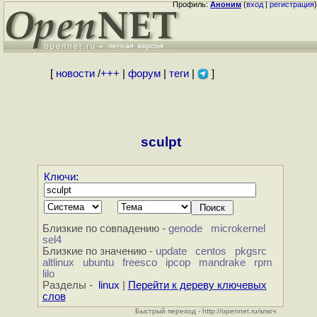
Профиль:
Аноним
(
вход
|
регистрация
)
[
новости
/
+++
|
форум
|
теги
|
]
sculpt
Ключи
:
Близкие по совпадению -
genode
microkernel
sel4
Близкие по значению -
update
centos
pkgsrc
altlinux
ubuntu
freesco
ipcop
mandrake
rpm
lilo
Разделы -
linux
|
Перейти к дереву ключевых
слов
Быстрый переход - http://opennet.ru/ключ