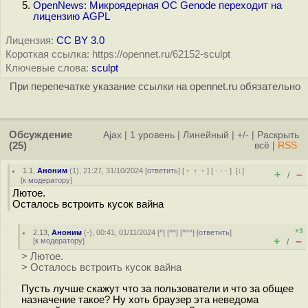
OpenNews: Микроядерная ОС Genode переходит на
лицензию AGPL
Лицензия:
CC BY 3.0
Короткая ссылка: https://opennet.ru/62152-sculpt
Ключевые слова:
sculpt
При перепечатке указание ссылки на opennet.ru обязательно
Обсуждение
Ajax
|
1 уровень
|
Линейный
|
+/-
|
Раскрыть
(25)
всё
|
RSS
1.1
,
Аноним
(
1
), 21:27, 31/10/2024 [
ответить
] [
﹢﹢﹢
] [
· · ·
]
[
↓
]
+
–
/
[
к модератору
]
Лютое.
Осталось встроить кусок вайна
+3
2.13
,
Аноним
(
-
), 00:41, 01/11/2024 [
^
] [
^^
] [
^^^
] [
ответить
]
+
–
[
к модератору
]
/
> Лютое.
> Осталось встроить кусок вайна
Пусть лучше скажут что за пользователи и что за общее
назначение такое? Ну хоть браузер эта неведома