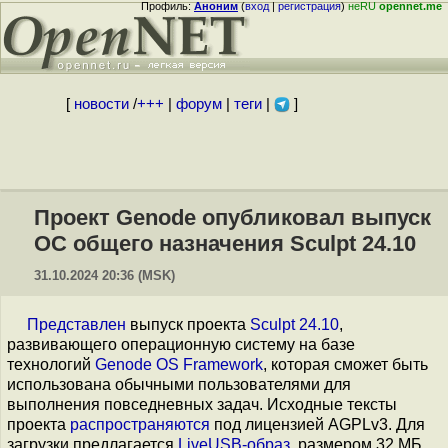
Профиль:
Аноним
(
вход
|
регистрация
)
неRU
opennet.me
[
новости
/
+++
|
форум
|
теги
|
]
Проект Genode опубликовал выпуск
ОС общего назначения Sculpt 24.10
31.10.2024 20:36 (MSK)
Представлен
выпуск проекта
Sculpt 24.10
,
развивающего операционную систему на базе
технологий
Genode OS Framework
, которая сможет быть
использована обычными пользователями для
выполнения повседневных задач. Исходные тексты
проекта
распространяются
под лицензией AGPLv3. Для
загрузки предлагается
LiveUSB-образ
, размером 32 МБ.