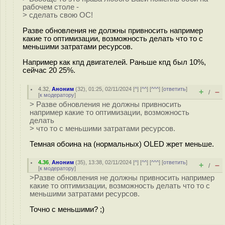
рабочем столе -
> сделать свою ОС!
Разве обновления не должны привносить например
какие то оптимизации, возможность делать что то с
меньшими затратами ресурсов.
Например как кпд двигателей. Раньше кпд был 10%,
сейчас 20 25%.
4.32
,
Аноним
(
32
), 01:25, 02/11/2024 [
^
] [
^^
] [
^^^
] [
ответить
]
+
–
/
[
к модератору
]
> Разве обновления не должны привносить
например какие то оптимизации, возможность
делать
> что то с меньшими затратами ресурсов.
Темная обоина на (нормальных) OLED жрет меньше.
4.36
,
Аноним
(
35
), 13:38, 02/11/2024 [
^
] [
^^
] [
^^^
] [
ответить
]
+
–
/
[
к модератору
]
>Разве обновления не должны привносить например
какие то оптимизации, возможность делать что то с
меньшими затратами ресурсов.
Точно с меньшими? ;)