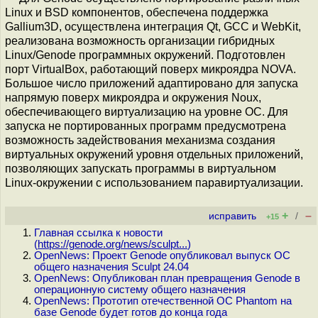
Linux и BSD компонентов, обеспечена поддержка
Gallium3D, осуществлена интеграция Qt, GCC и WebKit,
реализована возможность организации гибридных
Linux/Genode программных окружений. Подготовлен
порт VirtualBox, работающий поверх микроядра NOVA.
Большое число приложений адаптировано для запуска
напрямую поверх микроядра и окружения Noux,
обеспечивающего виртуализацию на уровне ОС. Для
запуска не портированных программ предусмотрена
возможность задействования механизма создания
виртуальных окружений уровня отдельных приложений,
позволяющих запускать программы в виртуальном
Linux-окружении с использованием паравиртуализации.
+
–
исправить
/
+15
Главная ссылка к новости
(
https://genode.org/news/sculpt...
)
OpenNews: Проект Genode опубликовал выпуск ОС
общего назначения Sculpt 24.04
OpenNews: Опубликован план превращения Genode в
операционную систему общего назначения
OpenNews: Прототип отечественной ОС Phantom на
базе Genode будет готов до конца года