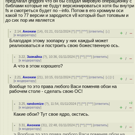
предлагал griggorii что он бы создал мировую операционку с
библами которые не будут версионироваться хотя бы внутри
fs и смотреться будет по --info. Потом в его хромиум оси
какой то 77 версии и зародился v8 который был топовым и
до сих пор им является
2.14
,
Аноним
(
14
), 01:21, 01/11/2024 [
^
] [
^^
] [
^^^
] [
ответить
]
[
↓
]
+
–
/
[
к модератору
]
Благодаря этому зоопарку у них каждый может
реализоваться и построить свою божественную ось.
3.22
,
Зазнайка
(
?
), 10:36, 01/11/2024 [
^
] [
^^
] [
^^^
] [
ответить
]
+
–
/
[
к модератору
]
А что в этом хорошего?
2.21
,
Аноним
(
21
), 10:15, 01/11/2024 [
^
] [
^^
] [
^^^
] [
ответить
]
[
↓
] [
↑
]
+
–
/
[
к модератору
]
Вообще то это права любого Васи поменяв обои на
рабочем столе - сделать свою ОС!
+2
3.25
,
randomize
(
?
), 11:54, 01/11/2024 [
^
] [
^^
] [
^^^
] [
ответить
]
+
–
[
к модератору
]
/
Какие обои? Тут свое ядро, окстись.
3.31
,
Аноним
(
31
), 22:48, 01/11/2024 [
^
] [
^^
] [
^^^
] [
ответить
]
+
–
/
[
к модератору
]
> Вообще то это права любого Васи поменяв обои на