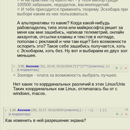
> А на практике лучшего нет - у тебя выбор среди
100500 заброшек, недоделок, васяноподелий.
> И тебе приходится применять теорему Эскобара при
выборе каким из них пользоваться.
А альтернативы то какие? Когда какой-нибудь
рабовладелец типа эпла или майкрософта решит за
меня как мне зашибись, напихав телеметрий, онлайн
аккаунтов, отсылки клавиш и текстов в нотпаде,
пополам с рекламой и чем там еще? Без возможности
оспорить это? Такое себе зашибись получается, хоть
с Эскобаром, хоть без. Ну вот и выбираем из двух зол
меньшее.
3.30
,
Аноним
(
31
), 22:42, 01/11/2024 [
^
] [
^^
] [
^^^
] [
ответить
]
[
↑
]
+
–
/
[
к модератору
]
> Зоопарк - плата за возможность выбрать лучшее.
Нет каких то коррдинальных различий в этих Linux/Unix
Таких координальных как Linux, отличалась бы от с
windows, macos.
+1
1.26
,
Аноним
(
26
), 12:17, 01/11/2024 [
ответить
] [
﹢﹢﹢
] [
· · ·
]
[
↑
]
+
–
[
к модератору
]
/
Как изменить в ней разрешение экрана?