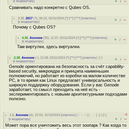
+
–
[
к модератору
]
/
Сравнивать надо конкретно с Qubes OS.
3.33
,
2017
(
?
), 06:15, 02/11/2024 [
^
] [
^^
] [
^^^
] [
ответить
]
+
–
/
[
к модератору
]
Почему с Qubes OS?
4.35
,
Аноним
(
35
), 11:37, 02/11/2024 [
^
] [
^^
] [
^^^
] [
ответить
]
+
–
/
[
к модератору
]
Там виртулки, здесь виртуалки.
2.38
,
Аноним
(
-
), 21:08, 02/11/2024 [
^
] [
^^
] [
^^^
] [
ответить
]
[
↑
]
+
–
/
[
к модератору
]
Genode ориентирована на безопасность за счёт capability-
based security, микроядра и принципа наименьших
полномочий, но работает из коробки на малом количестве
PC, в то время как Linux предлагает универсальность и
широкую поддержку оборудования. Если у вас Genode
заработает, то смысл преходить на неё есть -
экспериментировать с новыми архитектурными подходами
полезно.
–9
1.6
,
Аноним
(
6
), 22:53, 31/10/2024 [
ответить
] [
﹢﹢﹢
] [
· · ·
]
[
↓
] [
↑
]
+
–
[
к модератору
]
/
Может пора все уничтожить весь этот зоопарк ? Как когда то