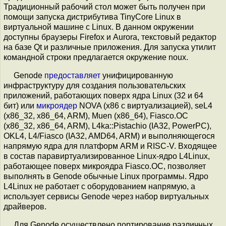
Традиционный рабочий стол может быть получен при
помощи запуска дистрибутива TinyCore Linux в
виртуальной машине с Linux. В данном окружении
доступны браузеры Firefox и Aurora, текстовый редактор
на базе Qt и различные приложения. Для запуска утилит
командной строки предлагается окружение noux.
Genode
предоставляет
унифицированную
инфраструктуру для создания пользовательских
приложений, работающих поверх ядра Linux (32 и 64
бит) или
микроядер
NOVA (x86 с виртуализацией), seL4
(x86_32, x86_64, ARM), Muen (x86_64), Fiasco.OC
(x86_32, x86_64, ARM), L4ka::Pistachio (IA32, PowerPC),
OKL4, L4/Fiasco (IA32, AMD64, ARM) и выполняющегося
напрямую ядра для платформ ARM и RISC-V. Входящее
в состав паравиртуализированное Linux-ядро L4Linux,
работающее поверх микроядра Fiasco.OC, позволяет
выполнять в Genode обычные Linux программы. Ядро
L4Linux не работает с оборудованием напрямую, а
использует сервисы Genode через набор виртуальных
драйверов.
Для Genode осуществлено портирование различных