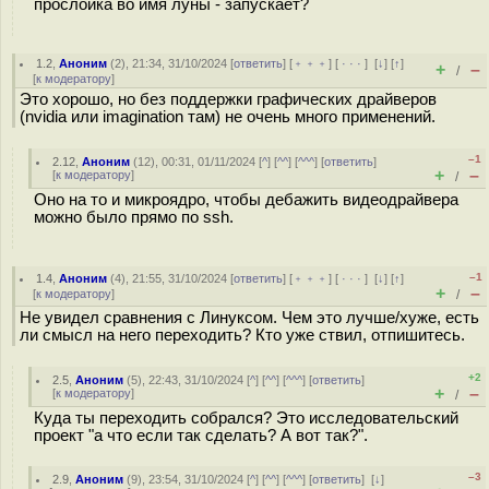
прослойка во имя луны - запускает?
1.2
,
Аноним
(
2
), 21:34, 31/10/2024 [
ответить
] [
﹢﹢﹢
] [
· · ·
]
[
↓
] [
↑
]
+
–
/
[
к модератору
]
Это хорошо, но без поддержки графических драйверов
(nvidia или imagination там) не очень много применений.
–1
2.12
,
Аноним
(
12
), 00:31, 01/11/2024 [
^
] [
^^
] [
^^^
] [
ответить
]
+
–
[
к модератору
]
/
Оно на то и микроядро, чтобы дебажить видеодрайвера
можно было прямо по ssh.
–1
1.4
,
Аноним
(
4
), 21:55, 31/10/2024 [
ответить
] [
﹢﹢﹢
] [
· · ·
]
[
↓
] [
↑
]
+
–
[
к модератору
]
/
Не увидел сравнения с Линуксом. Чем это лучше/хуже, есть
ли смысл на него переходить? Кто уже ствил, отпишитесь.
+2
2.5
,
Аноним
(
5
), 22:43, 31/10/2024 [
^
] [
^^
] [
^^^
] [
ответить
]
+
–
[
к модератору
]
/
Куда ты переходить собрался? Это исследовательский
проект "а что если так сделать? А вот так?".
–3
2.9
,
Аноним
(
9
), 23:54, 31/10/2024 [
^
] [
^^
] [
^^^
] [
ответить
]
[
↓
]