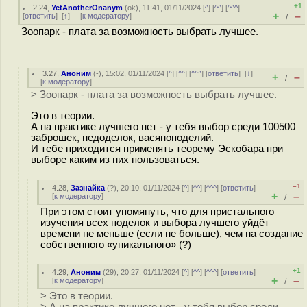
+1
2.24
,
YetAnotherOnanym
(
ok
), 11:41, 01/11/2024 [
^
] [
^^
] [
^^^
]
+
–
[
ответить
]
[
↑
] [
к модератору
]
/
Зоопарк - плата за возможность выбрать лучшее.
3.27
,
Аноним
(
-
), 15:02, 01/11/2024 [
^
] [
^^
] [
^^^
] [
ответить
]
[
↓
]
+
–
/
[
к модератору
]
> Зоопарк - плата за возможность выбрать лучшее.
Это в теории.
А на практике лучшего нет - у тебя выбор среди 100500
заброшек, недоделок, васяноподелий.
И тебе приходится применять теорему Эскобара при
выборе каким из них пользоваться.
–1
4.28
,
Зазнайка
(
?
), 20:10, 01/11/2024 [
^
] [
^^
] [
^^^
] [
ответить
]
+
–
[
к модератору
]
/
При этом стоит упомянуть, что для пристального
изучения всех поделок и выбора лучшего уйдёт
времени не меньше (если не больше), чем на создание
собственного «уникального» (?)
+1
4.29
,
Аноним
(
29
), 20:27, 01/11/2024 [
^
] [
^^
] [
^^^
] [
ответить
]
+
–
[
к модератору
]
/
> Это в теории.