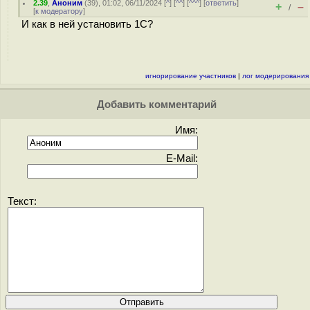
2.39
,
Аноним
(
39
), 01:02, 06/11/2024 [
^
] [
^^
] [
^^^
] [
ответить
]
+
–
/
[
к модератору
]
И как в ней установить 1С?
игнорирование участников
|
лог модерирования
Добавить комментарий
Имя:
E-Mail:
Текст: