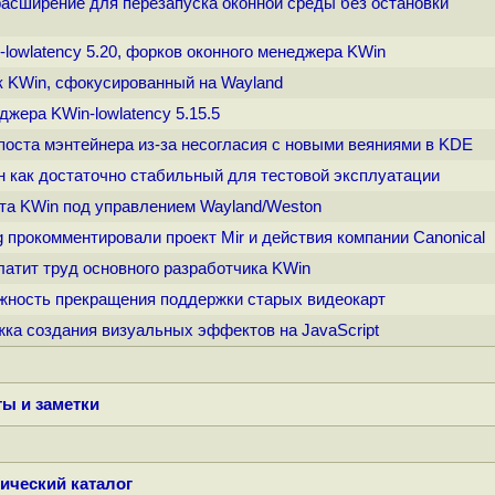
 расширение для перезапуска оконной среды без остановки
n-lowlatency 5.20, форков оконного менеджера KWin
рк KWin, сфокусированный на Wayland
джера KWin-lowlatency 5.15.5
 поста мэнтейнера из-за несогласия с новыми веяниями в KDE
ен как достаточно стабильный для тестовой эксплуатации
ота KWin под управлением Wayland/Weston
g прокомментировали проект Mir и действия компании Canonical
платит труд основного разработчика KWin
ожность прекращения поддержки старых видеокарт
жка создания визуальных эффектов на JavaScript
ы и заметки
ический каталог