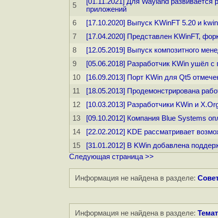
[01.11.2021] Для Wayland развивается
5
приложений
6
[17.10.2020] Выпуск KWinFT 5.20 и kwi
7
[17.04.2020] Представлен KWinFT, фо
8
[12.05.2019] Выпуск композитного мене
9
[05.06.2018] Разработчик KWin ушёл с
10
[16.09.2013] Порт KWin для Qt5 отмеч
11
[18.05.2013] Продемонстрирована раб
12
[10.03.2013] Разработчики KWin и X.Or
13
[09.10.2012] Компания Blue Systems о
14
[22.02.2012] KDE рассматривает возм
15
[31.01.2012] В KWin добавлена поддер
Следующая страница >>
Информация не найдена в разделе:
Совет
Информация не найдена в разделе:
Темат