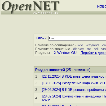
НОВ
Ключи
:
Близкие по совпадению -
kde
wayland
kwi
Близкие по значению -
display
rrd
sdl
vn
Разделы -
X Window, GUI
|
Перейти к дер
Раздел новостей
(25 элементов)
1
[22.11.2025] В KDE повышена плавнос
2
[13.03.2025] Разделение кода kwin_x1
3
[29.06.2024] В KDE решены проблемы 
[28.02.2024] Композитный менеджер Th
4
KWin