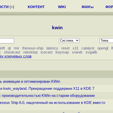
ОСТИ
(
+
)
КОНТЕНТ
WIKI
MAN'ы
ФО
kwin
nft
qt
mir
theseus-ship
latency
reset
x11
catalyst
opengl
l
c
shoutcast
rdesktop
icecast
keymap
xrandr
svgalib
еву ключевых слов
ть анимации и оптимизирован KWin
1 и kwin_wayland. Прекращение поддержки X11 в KDE 7
с производительностью KWin на старом оборудовании
eseus Ship 6.0, нацеленный на использование в KDE вместо