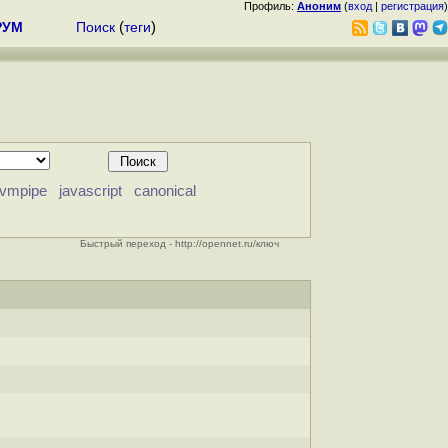
Профиль:
Аноним
(
вход
|
регистрация
)
РУМ
Поиск
(
теги
)
lvmpipe
javascript
canonical
Быстрый переход - http://opennet.ru/ключ