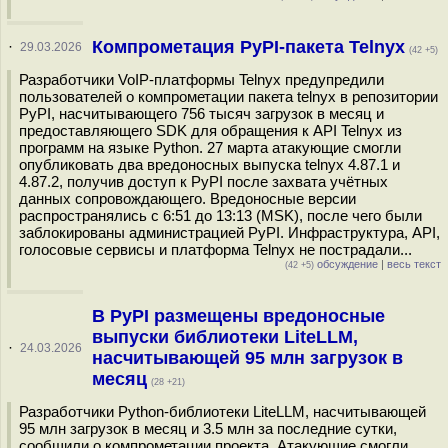
Компрометация PyPI-пакета Telnyx
·
29.03.2026
(42 +5)
Разработчики VoIP-платформы Telnyx предупредили
пользователей о компрометации пакета telnyx в репозитории
PyPI, насчитывающего 756 тысяч загрузок в месяц и
предоставляющего SDK для обращения к API Telnyx из
программ на языке Python. 27 марта атакующие смогли
опубликовать два вредоносных выпуска telnyx 4.87.1 и
4.87.2, получив доступ к PyPI после захвата учётных
данных сопровождающего. Вредоносные версии
распространялись с 6:51 до 13:13 (MSK), после чего были
заблокированы администрацией PyPI. Инфраструктура, API,
голосовые сервисы и платформа Telnyx не пострадали...
обсуждение
|
весь текст
(42 +5)
В PyPI размещены вредоносные
выпуски библиотеки LiteLLM,
·
24.03.2026
насчитывающей 95 млн загрузок в
месяц
(28 +21)
Разработчики Python-библиотеки LiteLLM, насчитывающей
95 млн загрузок в месяц и 3.5 млн за последние сутки,
сообщили о компрометации проекта. Атакующие смогли