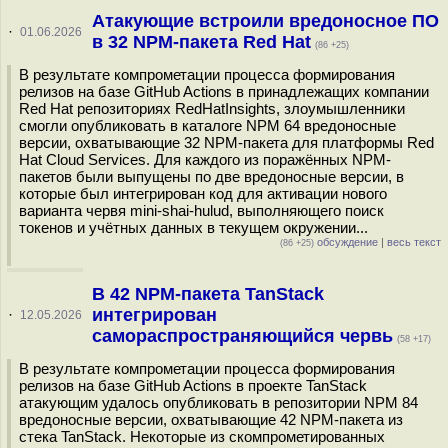
Атакующие встроили вредоносное ПО
·
01.06.2026
в 32 NPM-пакета Red Hat
(86 +25)
В результате компрометации процесса формирования
релизов на базе GitHub Actions в принадлежащих компании
Red Hat репозиториях RedHatInsights, злоумышленники
смогли опубликовать в каталоге NPM 64 вредоносные
версии, охватывающие 32 NPM-пакета для платформы Red
Hat Cloud Services. Для каждого из поражённых NPM-
пакетов были выпущены по две вредоносные версии, в
которые был интегрирован код для активации нового
варианта червя mini-shai-hulud, выполняющего поиск
токенов и учётных данных в текущем окружении...
обсуждение
|
весь текст
(86 +25)
В 42 NPM-пакета TanStack
интегрирован
·
12.05.2026
самораспространяющийся червь
(58 +17)
В результате компрометации процесса формирования
релизов на базе GitHub Actions в проекте TanStack
атакующим удалось опубликовать в репозитории NPM 84
вредоносные версии, охватывающие 42 NPM-пакета из
стека TanStack. Некоторые из скомпрометированных