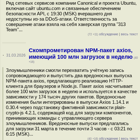
Ряд сетевых сервисов компании Canonical и проекта Ubuntu,
включая сайт ubuntu.com и связанные обеспечением
безопасности API, с 19:30 (MSK) вчерашнего дня
недоступны из-за DDoS-атаки. Ответственность за
совершение атаки взяла на себя хакерская группа "313
Team"...
обсуждение
|
весь текст
(72 +11)
Скомпрометирован NPM-пакет axios,
·
31.03.2026
имеющий 100 млн загрузок в неделю
(40
+16)
Злоумышленники смогли перехватить учётную запись
сопровождающего и выпустить два вредоносных выпуска
NPM-пакета axios, предлагающего реализацию HTTP-
клиента для браузеров и Node.js. Пакет axios насчитывает
более 100 млн загрузок в неделю и используется в качестве
зависимости у 174 тысяч других пакетов. Вредоносные
изменения были интегрированы в выпуски Axios 1.14.1 и
0.30.4 через подстановку фиктивной зависимости plain-
crypto-js 4.2.1, содержащей код для загрузки компонентов,
принимающих команды с управляющего сервера
злоумышленников. Вредоносные выпуски предлагались
для загрузки 31 марта в течение почти 3 часов - с 03:21 по
6:15 (MSK)...
обсуждение
|
весь текст
(40 +16)