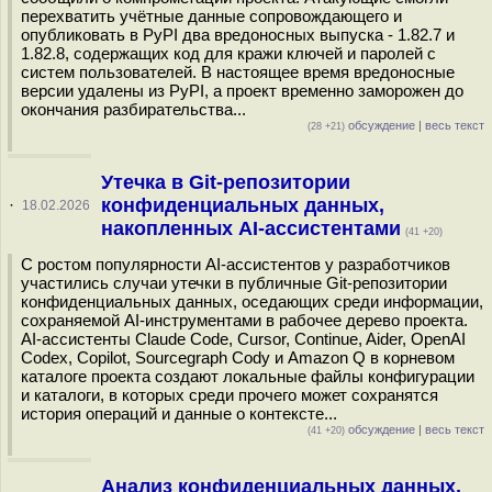
перехватить учётные данные сопровождающего и
опубликовать в PyPI два вредоносных выпуска - 1.82.7 и
1.82.8, содержащих код для кражи ключей и паролей с
систем пользователей. В настоящее время вредоносные
версии удалены из PyPI, а проект временно заморожен до
окончания разбирательства...
обсуждение
|
весь текст
(28 +21)
Утечка в Git-репозитории
конфиденциальных данных,
·
18.02.2026
накопленных AI-ассистентами
(41 +20)
С ростом популярности AI-ассистентов у разработчиков
участились случаи утечки в публичные Git-репозитории
конфиденциальных данных, оседающих среди информации,
сохраняемой AI-инструментами в рабочее дерево проекта.
AI-ассистенты Claude Code, Cursor, Continue, Aider, OpenAI
Codex, Copilot, Sourcegraph Cody и Amazon Q в корневом
каталоге проекта создают локальные файлы конфигурации
и каталоги, в которых среди прочего может сохранятся
история операций и данные о контексте...
обсуждение
|
весь текст
(41 +20)
Анализ конфиденциальных данных,