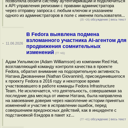
позволяла обойти систему аутентификации и подключиться
к API управления релизами с правами администратора
через отправку запроса с любым ключом и указанием
одного из администраторов в поле с именем пользователя...
обсуждение
|
весь текст
(35 +26)
В Fedora выявлена подмена
взломанного участника AI-агентом для
·
11.06.2026
продвижения сомнительных
изменений
(77 +41)
Адам Уильямсон (Adam Williamson) из компании Red Hat,
возглавляющий команду контроля качества в проекте
Fеdora, обратил внимание на подозрительную активность
Натана Джованнини (Nathan Giovannini), присоединившегося
к проекту Fedora в 2016 году и некоторое время
участвовавшего в работе команды Fedora Infrastructure
Team. Не исключается, что деятельность, совершаемая за
последние два месяца от имени Натана, была направлена
на завоевание доверия через накопление истории принятых
изменений и участие в исправлении ошибок, перед
совершением вредоносных действий, как в инциденте с
подстановкой бэкдора в пакет xz...
обсуждение
|
весь текст
(77 +41)