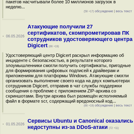
пакетов насчитывали более 10 миллионов загрузок в
неделю...
обсуждение
|
весь текст
(58 +17)
Атакующие получили 27
сертификатов, скомпрометировав ПК
·
06.05.2026
сотрудников удостоверяющего центра
Digicert
(66 +19)
Удостоверяющий центр Digicert раскрыл информацию об
инциденте с безопасностью, в результате которого
злоумышленники смогли получить сертификаты, пригодные
для формирования цифровых подписей к драйверам и
приложениям для платформы Windows. Атакующие смогли
организовать выполнение своего кода на двух компьютерах
сотрудников Digicert, отправив в чат службы поддержки
сообщения о проблеме c приложением ZIP-архива со
скриншотами. Внутри архива был размещён исполняемый
файл в формате scr, содержащий вредоносный код...
обсуждение
|
весь текст
(66 +19)
Сервисы Ubuntu и Canonical оказались
·
01.05.2026
недоступны из-за DDoS-атаки
(72 +11)