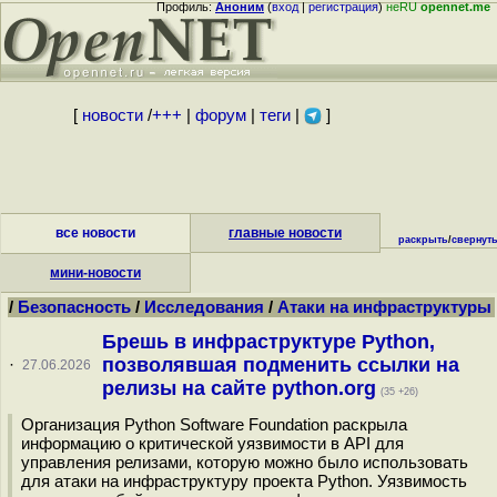
Профиль:
Аноним
(
вход
|
регистрация
)
неRU
opennet.me
[
новости
/
+++
|
форум
|
теги
|
]
все новости
главные новости
раскрыть
/
свернут
мини-новости
/
Безопасность
/
Исследования
/
Атаки на инфраструктуры
Брешь в инфраструктуре Python,
позволявшая подменить ссылки на
·
27.06.2026
релизы на сайте python.org
(35 +26)
Организация Python Software Foundation раскрыла
информацию о критической уязвимости в API для
управления релизами, которую можно было использовать
для атаки на инфраструктуру проекта Python. Уязвимость