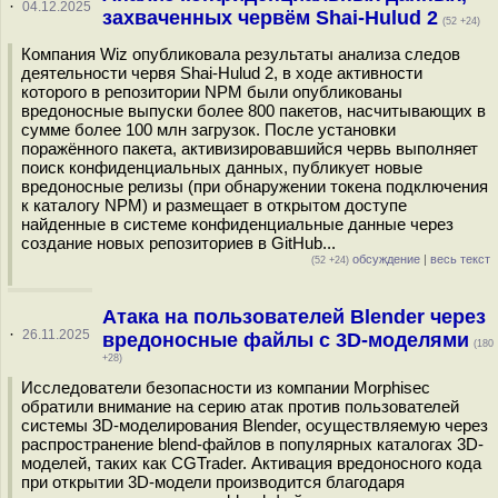
·
04.12.2025
захваченных червём Shai-Hulud 2
(52 +24)
Компания Wiz опубликовала результаты анализа следов
деятельности червя Shai-Hulud 2, в ходе активности
которого в репозитории NPM были опубликованы
вредоносные выпуски более 800 пакетов, насчитывающих в
сумме более 100 млн загрузок. После установки
поражённого пакета, активизировавшийся червь выполняет
поиск конфиденциальных данных, публикует новые
вредоносные релизы (при обнаружении токена подключения
к каталогу NPM) и размещает в открытом доступе
найденные в системе конфиденциальные данные через
создание новых репозиториев в GitHub...
обсуждение
|
весь текст
(52 +24)
Атака на пользователей Blender через
·
26.11.2025
вредоносные файлы с 3D-моделями
(180
+28)
Исследователи безопасности из компании Morphisec
обратили внимание на серию атак против пользователей
системы 3D-моделирования Blender, осуществляемую через
распространение blend-файлов в популярных каталогах 3D-
моделей, таких как CGTrader. Активация вредоносного кода
при открытии 3D-модели производится благодаря