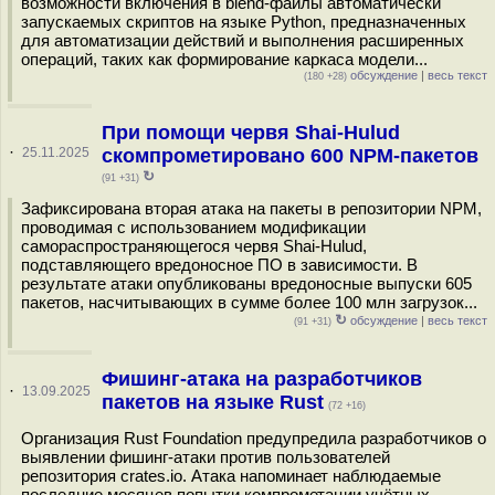
возможности включения в blend-файлы автоматически
запускаемых скриптов на языке Python, предназначенных
для автоматизации действий и выполнения расширенных
операций, таких как формирование каркаса модели...
обсуждение
|
весь текст
(180 +28)
При помощи червя Shai-Hulud
·
25.11.2025
скомпрометировано 600 NPM-пакетов
↻
(91 +31)
Зафиксирована вторая атака на пакеты в репозитории NPM,
проводимая с использованием модификации
самораспространяющегося червя Shai-Hulud,
подставляющего вредоносное ПО в зависимости. В
результате атаки опубликованы вредоносные выпуски 605
пакетов, насчитывающих в сумме более 100 млн загрузок...
↻
обсуждение
|
весь текст
(91 +31)
Фишинг-атака на разработчиков
·
13.09.2025
пакетов на языке Rust
(72 +16)
Организация Rust Foundation предупредила разработчиков о
выявлении фишинг-атаки против пользователей
репозитория crates.io. Атака напоминает наблюдаемые
последние месяцев попытки компрометации учётных