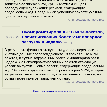
записей в сервисах NPM, PyPI и Mozilla AMO для
последующей публикации релизов, содержащих
вредоносный код. Сведений об успешном захвате учётных
данных в ходе атаки пока нет...
обсуждение
|
весь текст
(72 +16)
Скомпрометированы 18 NPM-пакетов,
насчитывающих более 2 миллиардов
·
09.09.2025
загрузок в неделю
(102 +20)
В результате фишинга атакующим удалось перехватить
учётные данные сопровождающего 18 популярных NPM-
пакетов, в сумме загруженных более 2 миллиардов раз в
неделю. Для скомпрометированных пакетов атакующие
успели выпустить новые версии, содержащие вредоносный
код. Это самая крупная атака на репозиторий NPM, которая
затрагивает не только напрямую атакованные проекты, но
сотни тысяч пакетов, зависимых от них...
обсуждение
|
весь текст
(102 +20)
Следующая страница (раньше) >>