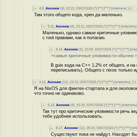
4.9
,
Аноним
(
9
), 22:22, 03/07/2026 [
^
] [
^^
] [
^^^
] [
ответить
]
[
↓
] 
Там этого общего кода, хрен да маленько.
5.11
,
Аноним
(
8
), 23:11, 03/07/2026 [
^
] [
^^
] [
^^^
] [
ответить
Маленько, однако самые критичные уязвимо
с root правами, как я полагаю.
6.14
,
Аноним
(
9
), 23:58, 03/07/2026 [
^
] [
^^
] [
^^^
] [
отв
>самые критичные уязвимости обычно т
В guix кода на C++ 1.2% от общего, и на
переписывать). Общего с nixos только и
4.12
,
Аноним
(
12
), 23:13, 03/07/2026 [
^
] [
^^
] [
^^^
] [
ответить
]
[
↑
Я на NixOS для финтех-стартапа и для околовое
что точно не одинаково.
5.13
,
Аноним
(
8
), 23:28, 03/07/2026 [
^
] [
^^
] [
^^^
] [
ответить
Так тут про критические уязвимости речь ве
тебе удобнее использовать.
6.17
,
Аноним
(
12
), 05:32, 04/07/2026 [
^
] [
^^
] [
^^^
] [
от
Существуют пока не найдут. Находят быс