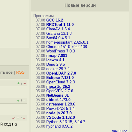
Новые версии
Программы:
07.08
GCC 16.2
07.08
RRDTool 1.11.0
07.08
ClamAV 1.5.4
07.08
Grafana 13.1.3
07.08
Box64 0.4.5-1
07.08
home-assistant 2026.8.1
07.08
Chrome 151.0.7922.108
07.08
WordPress 7.0.3
07.08
nmap 7.991
06.08
icewm 4.1
06.08
Deno 2.9.5
06.08
docker 29.7.2
ть всё
|
RSS
06.08
OpenLDAP 2.7.0
06.08
Eclipse 7.121.0
06.08
OpenCloud 7.2.3
+
–
/
06.08
mesa 3d 26.2
05.08
OpenVPN 2.7.6
05.08
NetBeans 31
05.08
ublock 1.73.0
+
–
/
05.08
gstreamer 1.28.6
05.08
PowerDNS 5.1.4
05.08
node.js 26.7.0
05.08
VSCode 1.132.0
+
–
/
–1
05.08
Python 3.13.15, 3.14.7
й код на
05.08
hyprland 0.56.2
далее>>