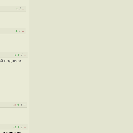
+
–
/
+
–
/
+
–
/
+2
ой подписи.
+
–
/
–5
+
–
/
+1