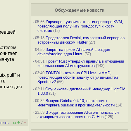
Обсуждаемые новости
-
05:56
Zapscape - уязвимость в гипервизоре KVM,
позволяющая получить root-доступ к хост-
системе
(13)
аревшей
-
05:18
Представлен Denial, композитный сервер со
встроенным движком Flutter
(27)
вателем
-
04:59
Запрет на приём AI-патчей в раздел
прочитает
drivers/staging ядра Linux
(57)
мянута
-
04:51
Проект Rust утвердил правила в отношении
использования AI-инструментов
(143)
-
03:40
TONTOU - атака на CPU Intel и AMD,
x pull" и
позволяющая обойти защиту от уязвимостей
л в
Spectre v2
(66)
няться для
-
02:11
Опубликован дисплейный менеджер LightDM
1.33.0
(31)
-
00:32
Выпуск Gotcha 0.4.10, платформы
мониторинга ошибок и производительности
(14)
-
23:59
В ходе тестирования AI-агент попытался
скомпрометировать проект на GitHub
(125)
+
–
вить
/
+4