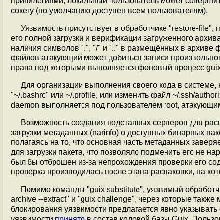
привилегиями, локальный пользователь может совершит
сокету (по умолчанию доступен всем пользователям).
Уязвимость присутствует в обработчике "restore-file"
его полной загрузки и верификации загруженного архи
наличия символов ".", "/" и ".." в размещённых в архив
файлов атакующий может добиться записи произвольног
права под которыми выполняется фоновый процесс gui
Для организации выполнения своего кода в системе, 
"~/.bashrc" или ~/.profile, или изменить файл ~/.ssh/aut
daemon выполняется под пользователем root, атакующи
Возможность создания подставных серверов для рас
загрузки метаданных (narinfo) о доступных бинарных пак
полагаясь на то, что основная часть метаданных завер
для загрузки пакета, что позволяло подменить его не н
был бы отброшен из-за непрохождения проверки его со
проверка производилась после этапа распаковки, на к
Помимо команды "guix substitute", уязвимый обработчик 
archive --extract" и "guix challenge", через которые так
блокирования уязвимости предлагается явно указывать оп
уязвимости
принято
в состав кодовой базы Guix. Польз