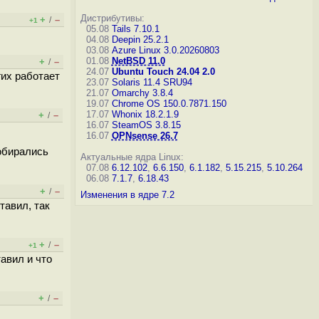
Дистрибутивы:
+
–
/
+1
05.08
Tails 7.10.1
04.08
Deepin 25.2.1
03.08
Azure Linux 3.0.20260803
01.08
NetBSD 11.0
+
–
/
24.07
Ubuntu Touch 24.04 2.0
гих работает
23.07
Solaris 11.4 SRU94
21.07
Omarchy 3.8.4
19.07
Chrome OS 150.0.7871.150
17.07
Whonix 18.2.1.9
+
–
/
16.07
SteamOS 3.8.15
16.07
OPNsense 26.7
собирались
Актуальные ядра Linux:
07.08
6.12.102
,
6.6.150
,
6.1.182
,
5.15.215
,
5.10.264
06.08
7.1.7
,
6.18.43
+
–
/
Изменения в ядре 7.2
тавил, так
+
–
/
+1
тавил и что
+
–
/