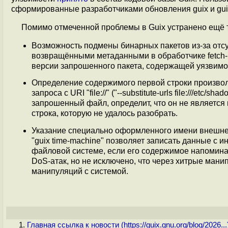
сформированные разработчиками обновления guix и gui
Помимо отмеченной проблемы в Guix устранено ещё т
Возможность подмены бинарных пакетов из-за отсу
возвращёнными метаданными в обработчике fetch-n
версии запрошенного пакета, содержащей уязвимо
Определение содержимого первой строки произво
запроса с URI "file://" ("--substitute-urls file:///et
запрошенный файл, определит, что он не является 
строка, которую не удалось разобрать.
Указание специально оформленного имени внешнего ре
"guix time-machine" позволяет записать данные с
файловой системе, если его содержимое напоминае
DoS-атак, но не исключено, что через хитрые мани
манипуляций с системой.
Главная ссылка к новости (
https://guix.gnu.org/blog/2026...