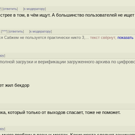
^
] [
ответить
]
[
к модератору
]
стрее в том, в чём ищут. А большинство пользователей не ищет
] [
^^^
] [
ответить
]
[
к модератору
]
я Сабжем не пользуется практически никто 3,...
текст свёрнут,
показать
ору
]
о полной загрузки и верификации загруженного архива по цифров
лет жил бекдор
]
а, который только от выходов спасает, тоже не поможет.
ору
]