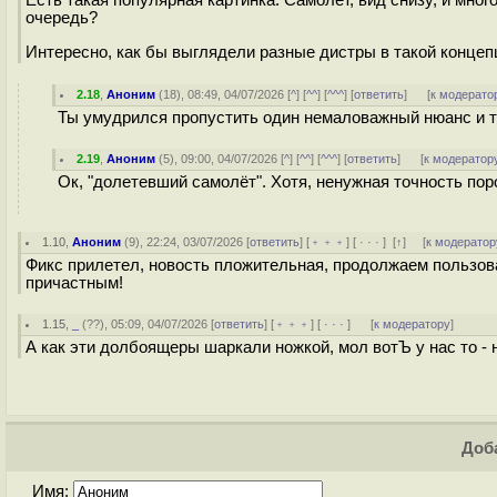
Есть такая популярная картинка. Самолёт, вид снизу, и мно
очередь?
Интересно, как бы выглядели разные дистры в такой концеп
2.18
,
Аноним
(
18
), 08:49, 04/07/2026 [
^
] [
^^
] [
^^^
] [
ответить
]
[
к модерато
Ты умудрился пропустить один немаловажный нюанс и те
2.19
,
Аноним
(
5
), 09:00, 04/07/2026 [
^
] [
^^
] [
^^^
] [
ответить
]
[
к модератор
Ок, "долетевший самолёт". Хотя, ненужная точность по
1.10
,
Аноним
(
9
), 22:24, 03/07/2026 [
ответить
] [
﹢﹢﹢
] [
· · ·
]
[
↑
] [
к модератор
Фикс прилетел, новость пложительная, продолжаем пользо
причастным!
1.15
,
_
(
??
), 05:09, 04/07/2026 [
ответить
] [
﹢﹢﹢
] [
· · ·
]
[
к модератору
]
А как эти долбоящеры шаркали ножкой, мол вотЪ у нас то - не 
Доба
Имя: