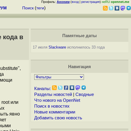
Профиль:
Аноним
(
вход
|
регистрация
)
неRU
opennet.me
РУМ
Поиск
(
теги
)
 кода в
Памятные даты
17 июля
Slackware
исполнилось 33 года
Навигация
stitute",
да
помощи
Каналы:
Разделы новостей
|
Сводные
Что нового на OpenNet
root или
Поиск в новостях
ых
Новые комментарии
быть явно
Добавить свою новость
яет
нными