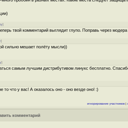
го-много пробоин в разных местах. Какие места следует защищат
ции)
ру
]
перь твой комментарий выглядит глупо. Поправь через модера 
у
]
рой сильно мешает полёту мысли))
у
]
ваться самым лучшим дистрибутивом линукс бесплатно. Спасиб
то что у вас! А оказалось оно - оно везде оно! :)
игнорирование участников
|
вить комментарий