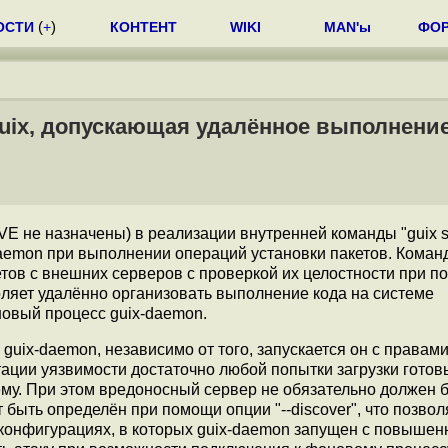
ОСТИ
(
+
)
КОНТЕНТ
WIKI
MAN'ы
ФО
uix, допускающая удалённое выполнение
E не назначены) в реализации внутренней команды "guix sub
emon при выполнении операций установки пакетов. Коман
тов с внешних серверов с проверкой их целостности при 
ляет удалённо организовать выполнение кода на системе
овый процесс guix-daemon.
uix-daemon, независимо от того, запускается он с правами 
ации уязвимости достаточно любой попытки загрузки готов
му. При этом вредоносный сервер не обязательно должен 
 быть определён при помощи опции "--discover", что позвол
В конфигурациях, в которых guix-daemon запущен с повыше