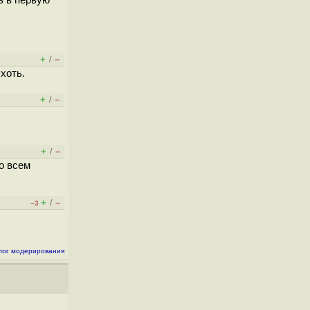
ь в первую
+
–
/
хоть.
+
–
/
+
–
/
о всем
+
–
/
–3
лог модерирования