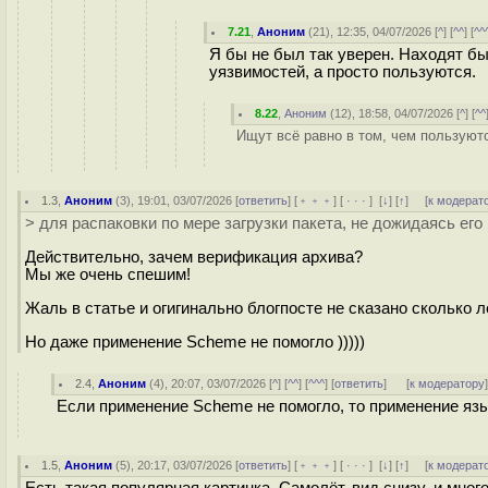
7.21
,
Аноним
(
21
), 12:35, 04/07/2026 [
^
] [
^^
] [
^^
Я бы не был так уверен. Находят бы
уязвимостей, а просто пользуются.
8.22
,
Аноним
(
12
), 18:58, 04/07/2026 [
^
] [
^^
Ищут всё равно в том, чем пользуютс
1.3
,
Аноним
(
3
), 19:01, 03/07/2026 [
ответить
] [
﹢﹢﹢
] [
· · ·
]
[
↓
] [
↑
] [
к модерат
> для распаковки по мере загрузки пакета, не дожидаясь ег
Действительно, зачем верификация архива?
Мы же очень спешим!
Жаль в статье и огигинально блогпосте не сказано сколько 
Но даже применение Scheme не помогло )))))
2.4
,
Аноним
(
4
), 20:07, 03/07/2026 [
^
] [
^^
] [
^^^
] [
ответить
]
[
к модератору
Если применение Scheme не помогло, то применение язык
1.5
,
Аноним
(
5
), 20:17, 03/07/2026 [
ответить
] [
﹢﹢﹢
] [
· · ·
]
[
↓
] [
↑
] [
к модерат