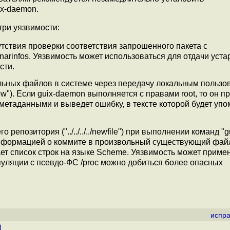
x-daemon.
ри уязвимости:
тствия проверки соответствия запрошенного пакета с
arinfos. Уязвимость может использоваться для отдачи уст
сти.
льных файлов в системе через передачу локальным пользо
c/shadow"). Если guix-daemon выполняется с правами root, то он 
метаданными и выведет ошибку, в тексте которой будет упо
позитория ("../../../../newfile") при выполнении команд "gui
 информацией о коммите в произвольный существующий фай
т список строк на языке Scheme. Уязвимость может приме
пуляции с псевдо-ФС /proc можно добиться более опасных
испра
)