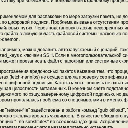
ь атаку при возможности подключения к фоновому процессу
, применяемом для распаковки по мере загрузки пакета, не д
ва по цифровой подписи. Проблема вызвана отсутствием пр
е файловых путях. Через подстановку в архив некорректных 
о файла в любую область файловой системы, насколько п
x-daemon.
например, можно добавить автозапускаемый сценарий, тако
horized_keys с ключами SSH. Если в многопользовательской си
м может перезаписать файл с паролями или системные скр
пространения вредоносных пакетов вызвана тем, что проце
етах (fetch-narinfos) не осуществляла проверку сертификата
яется цифровой подписью. Как оказалось, подпись не охват
арушая целостности метаданных. В конечном счёте подставно
держимого по хэшу, заверенному цифровой подписью, но д
отором проявлялась проблема со спецсимволами в именах ф
"restore-file" задействован в работе команд "guix offload", 
же можно эксплуатировать уязвимость. В качестве обходного п
цию "--no-substitutes" во всех командах guix. Исправлени
ователям рекомендуется незамедлительно установить