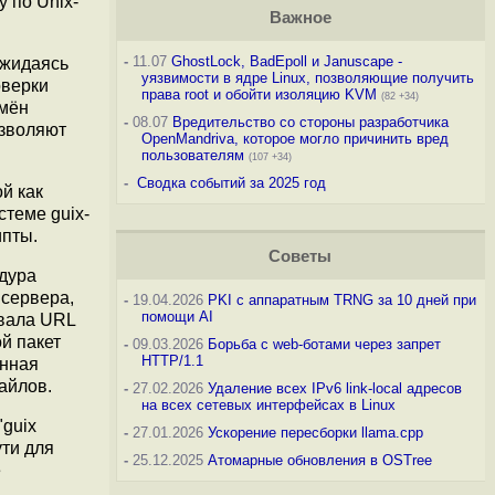
 по Unix-
Важное
-
11.07
GhostLock, BadEpoll и Januscape -
ожидаясь
уязвимости в ядре Linux, позволяющие получить
оверки
права root и обойти изоляцию KVM
(82 +34)
имён
-
08.07
Вредительство со стороны разработчика
озволяют
OpenMandriva, которое могло причинить вред
пользователям
(107 +34)
-
Сводка событий за 2025 год
й как
стеме guix-
ипты.
Советы
дура
 сервера,
-
19.04.2026
PKI с аппаратным TRNG за 10 дней при
помощи AI
ывала URL
й пакет
-
09.03.2026
Борьба с web-ботами через запрет
HTTP/1.1
анная
айлов.
-
27.02.2026
Удаление всех IPv6 link-local адресов
на всех сетевых интерфейсах в Linux
"guix
-
27.01.2026
Ускорение пересборки llama.cpp
ути для
-
25.12.2025
Атомарные обновления в OSTree
е