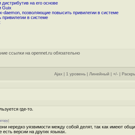
 дистрибутив на его основе
и Guix
ix-daemon, позволяющие повысить привилегии в системе
ь привилегии в системе
x
ние ссылки на opennet.ru обязательно
Ajax
|
1 уровень
|
Линейный
|
+/-
|
Раскры
]
ьзуется где-то.
атору
]
они нередко уязвимости между собой делят, так как имеют общи
е есть версии на других языках.