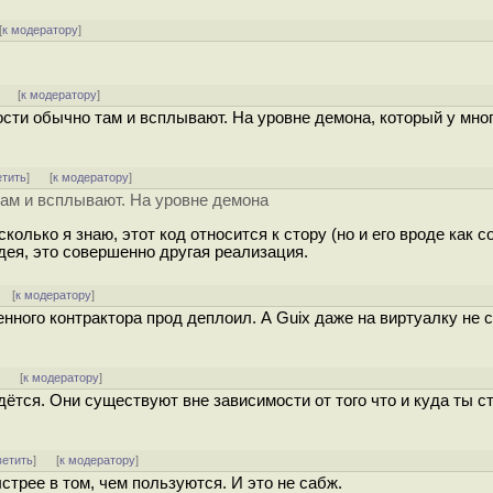
[
к модератору
]
]
[
к модератору
]
сти обычно там и всплывают. На уровне демона, который у мно
етить
]
[
к модератору
]
ам и всплывают. На уровне демона
 сколько я знаю, этот код относится к стору (но и его вроде как 
дея, это совершенно другая реализация.
] [
к модератору
]
нного контрактора прод деплоил. А Guix даже на виртуалку не с
]
[
к модератору
]
дётся. Они существуют вне зависимости от того что и куда ты с
ветить
]
[
к модератору
]
трее в том, чем пользуются. И это не сабж.