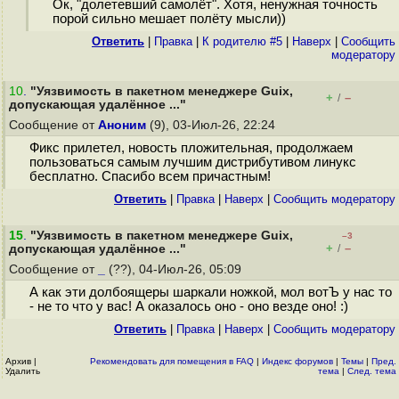
Ок, "долетевший самолёт". Хотя, ненужная точность
порой сильно мешает полёту мысли))
Ответить
|
Правка
|
К родителю #5
|
Наверх
|
Cообщить
модератору
10
.
"Уязвимость в пакетном менеджере Guix,
+
–
/
допускающая удалённое ..."
Сообщение от
Аноним
(9), 03-Июл-26, 22:24
Фикс прилетел, новость пложительная, продолжаем
пользоваться самым лучшим дистрибутивом линукс
бесплатно. Спасибо всем причастным!
Ответить
|
Правка
|
Наверх
|
Cообщить модератору
15
.
"Уязвимость в пакетном менеджере Guix,
–3
+
–
допускающая удалённое ..."
/
Сообщение от
_
(??), 04-Июл-26, 05:09
А как эти долбоящеры шаркали ножкой, мол вотЪ у нас то
- не то что у вас! А оказалось оно - оно везде оно! :)
Ответить
|
Правка
|
Наверх
|
Cообщить модератору
Архив
|
Рекомендовать для помещения в FAQ
|
Индекс форумов
|
Темы
|
Пред.
Удалить
тема
|
След. тема