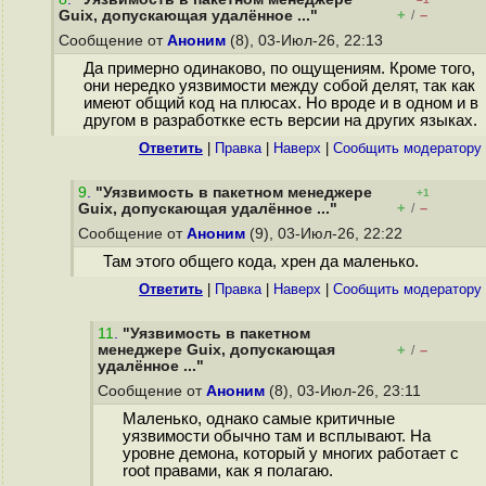
+
–
Guix, допускающая удалённое ..."
/
Сообщение от
Аноним
(8), 03-Июл-26, 22:13
Да примерно одинаково, по ощущениям. Кроме того,
они нередко уязвимости между собой делят, так как
имеют общий код на плюсах. Но вроде и в одном и в
другом в разработкке есть версии на других языках.
Ответить
|
Правка
|
Наверх
|
Cообщить модератору
9
.
"Уязвимость в пакетном менеджере
+1
+
–
Guix, допускающая удалённое ..."
/
Сообщение от
Аноним
(9), 03-Июл-26, 22:22
Там этого общего кода, хрен да маленько.
Ответить
|
Правка
|
Наверх
|
Cообщить модератору
11
.
"Уязвимость в пакетном
менеджере Guix, допускающая
+
–
/
удалённое ..."
Сообщение от
Аноним
(8), 03-Июл-26, 23:11
Маленько, однако самые критичные
уязвимости обычно там и всплывают. На
уровне демона, который у многих работает с
root правами, как я полагаю.