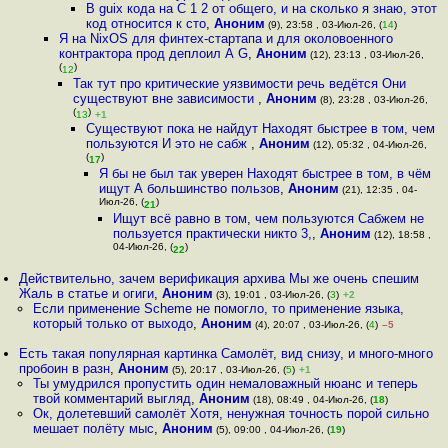
В guix кода на C 1 2 от общего, и на сколько я знаю, этот
код относится к сто
,
Аноним
(9), 23:58 , 03-Июл-26, (
14
)
Я на NixOS для финтех-стартапа и для околовоенного
контрактора прод деплоил А G
,
Аноним
(12), 23:13 , 03-Июл-26,
(
)
12
Так тут про критические уязвимости речь ведётся Они
существуют вне зависимости
,
Аноним
(8), 23:28 , 03-Июл-26,
(
)
13
+1
Существуют пока не найдут Находят быстрее в том, чем
пользуются И это не сабж
,
Аноним
(12), 05:32 , 04-Июл-26,
(
)
17
Я бы не был так уверен Находят быстрее в том, в чём
ищут А большинство пользов
,
Аноним
(21), 12:35 , 04-
Июл-26, (
)
21
Ищут всё равно в том, чем пользуются Сабжем не
пользуется практически никто 3,
,
Аноним
(12), 18:58 ,
04-Июл-26, (
)
22
Действительно, зачем верификация архива Мы же очень спешим
Жаль в статье и огиги
,
Аноним
(3), 19:01 , 03-Июл-26, (
3
)
+2
Если применение Scheme не помогло, то применение языка,
который только от выходо
,
Аноним
(4), 20:07 , 03-Июл-26, (
4
)
–5
Есть такая популярная картинка Самолёт, вид снизу, и много-много
пробоин в разн
,
Аноним
(5), 20:17 , 03-Июл-26, (
5
)
+1
Ты умудрился пропустить один немаловажный нюанс и теперь
твой комментарий выгляд
,
Аноним
(18), 08:49 , 04-Июл-26, (
18
)
Ок, долетевший самолёт Хотя, ненужная точность порой сильно
мешает полёту мыс
,
Аноним
(5), 09:00 , 04-Июл-26, (
19
)