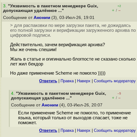
3
.
"Уязвимость в пакетном менеджере Guix,
+2
+
–
допускающая удалённое ..."
/
Сообщение от
Аноним
(3), 03-Июл-26, 19:01
> для распаковки по мере загрузки пакета, не дожидаясь
его полной загрузки и верификации загруженного архива по
цифровой подписи.
Действительно, зачем верификация архива?
Мы же очень спешим!
Жаль в статье и огигинально блогпосте не сказано сколько
лет жил бекдор
Но даже применение Scheme не помогло )))))
Ответить
|
Правка
|
Наверх
|
Cообщить модератору
4
.
"Уязвимость в пакетном менеджере Guix,
–5
+
–
допускающая удалённое ..."
/
Сообщение от
Аноним
(4), 03-Июл-26, 20:07
Если применение Scheme не помогло, то применение
языка, который только от выходов спасает, тоже не
поможет.
Ответить
|
Правка
|
Наверх
|
Cообщить модератору