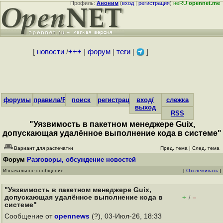
Профиль:
Аноним
(
вход
|
регистрация
)
неRU
opennet.me
[
новости
/
+++
|
форум
|
теги
|
]
форумы
правила/FAQ
поиск
регистрация
вход/
слежка
выход
RSS
"Уязвимость в пакетном менеджере Guix,
допускающая удалённое выполнение кода в системе"
Вариант для распечатки
Пред. тема
|
След. тема
Форум
Разговоры, обсуждение новостей
Изначальное сообщение
[
Отслеживать
]
"Уязвимость в пакетном менеджере Guix,
допускающая удалённое выполнение кода в
+
–
/
системе"
Сообщение от
opennews
(?), 03-Июл-26, 18:33