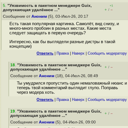
5
.
"Уязвимость в пакетном менеджере Guix,
+1
+
–
допускающая удалённое ..."
/
Сообщение от
Аноним
(5), 03-Июл-26, 20:17
Есть такая популярная картинка. Самолёт, вид снизу, и
много-много пробоин в разных местах. Какие места
следует защищать в первую очередь?
Интересно, как бы выглядели разные дистры в такой
концепции)
Ответить
|
Правка
|
Наверх
|
Cообщить модератору
18
.
"Уязвимость в пакетном менеджере Guix,
+
–
/
допускающая удалённое ..."
Сообщение от
Аноним
(18), 04-Июл-26, 08:49
Ты умудрился пропустить один немаловажный нюанс и
теперь твой комментарий выглядит глупо. Поправь
через модера хоть.
Ответить
|
Правка
|
Наверх
|
Cообщить модератору
19
.
"Уязвимость в пакетном менеджере Guix,
+
–
/
допускающая удалённое ..."
Сообщение от
Аноним
(5), 04-Июл-26, 09:00