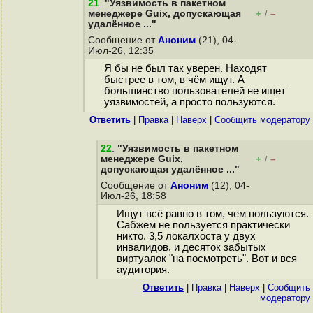
21
.
"Уязвимость в пакетном
менеджере Guix, допускающая
+
–
/
удалённое ..."
Сообщение от
Аноним
(21), 04-
Июл-26, 12:35
Я бы не был так уверен. Находят
быстрее в том, в чём ищут. А
большинство пользователей не ищет
уязвимостей, а просто пользуются.
Ответить
|
Правка
|
Наверх
|
Cообщить модератору
22
.
"Уязвимость в пакетном
менеджере Guix,
+
–
/
допускающая удалённое ..."
Сообщение от
Аноним
(12), 04-
Июл-26, 18:58
Ищут всё равно в том, чем пользуются.
Сабжем не пользуется практически
никто. 3,5 локалхоста у двух
инвалидов, и десяток забытых
виртуалок "на посмотреть". Вот и вся
аудитория.
Ответить
|
Правка
|
Наверх
|
Cообщить
модератору