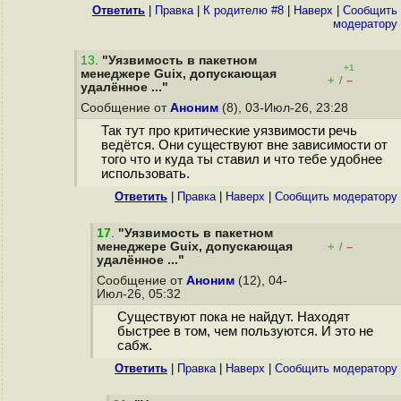
Ответить
|
Правка
|
К родителю #8
|
Наверх
|
Cообщить
модератору
13
.
"Уязвимость в пакетном
+1
менеджере Guix, допускающая
+
–
/
удалённое ..."
Сообщение от
Аноним
(8), 03-Июл-26, 23:28
Так тут про критические уязвимости речь
ведётся. Они существуют вне зависимости от
того что и куда ты ставил и что тебе удобнее
использовать.
Ответить
|
Правка
|
Наверх
|
Cообщить модератору
17
.
"Уязвимость в пакетном
менеджере Guix, допускающая
+
–
/
удалённое ..."
Сообщение от
Аноним
(12), 04-
Июл-26, 05:32
Существуют пока не найдут. Находят
быстрее в том, чем пользуются. И это не
сабж.
Ответить
|
Правка
|
Наверх
|
Cообщить модератору