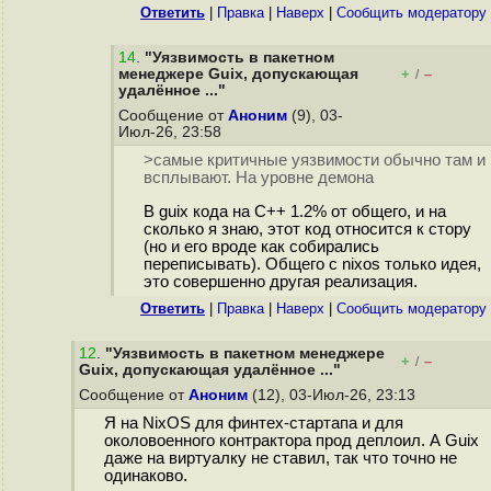
Ответить
|
Правка
|
Наверх
|
Cообщить модератору
14
.
"Уязвимость в пакетном
менеджере Guix, допускающая
+
–
/
удалённое ..."
Сообщение от
Аноним
(9), 03-
Июл-26, 23:58
>самые критичные уязвимости обычно там и
всплывают. На уровне демона
В guix кода на C++ 1.2% от общего, и на
сколько я знаю, этот код относится к стору
(но и его вроде как собирались
переписывать). Общего с nixos только идея,
это совершенно другая реализация.
Ответить
|
Правка
|
Наверх
|
Cообщить модератору
12
.
"Уязвимость в пакетном менеджере
+
–
/
Guix, допускающая удалённое ..."
Сообщение от
Аноним
(12), 03-Июл-26, 23:13
Я на NixOS для финтех-стартапа и для
околовоенного контрактора прод деплоил. А Guix
даже на виртуалку не ставил, так что точно не
одинаково.