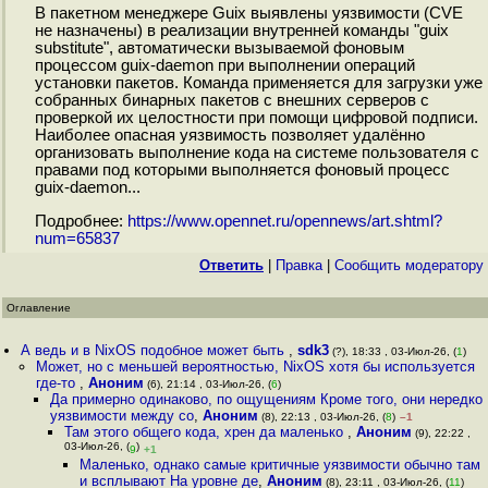
В пакетном менеджере Guix выявлены уязвимости (CVE
не назначены) в реализации внутренней команды "guix
substitute", автоматически вызываемой фоновым
процессом guix-daemon при выполнении операций
установки пакетов. Команда применяется для загрузки уже
собранных бинарных пакетов с внешних серверов с
проверкой их целостности при помощи цифровой подписи.
Наиболее опасная уязвимость позволяет удалённо
организовать выполнение кода на системе пользователя с
правами под которыми выполняется фоновый процесс
guix-daemon...
Подробнее:
https://www.opennet.ru/opennews/art.shtml?
num=65837
Ответить
|
Правка
|
Cообщить модератору
Оглавление
А ведь и в NixOS подобное может быть
,
sdk3
(?), 18:33 , 03-Июл-26, (
1
)
Может, но с меньшей вероятностью, NixOS хотя бы используется
где-то
,
Аноним
(6), 21:14 , 03-Июл-26, (
6
)
Да примерно одинаково, по ощущениям Кроме того, они нередко
уязвимости между со
,
Аноним
(8), 22:13 , 03-Июл-26, (
8
)
–1
Там этого общего кода, хрен да маленько
,
Аноним
(9), 22:22 ,
03-Июл-26, (
)
9
+1
Маленько, однако самые критичные уязвимости обычно там
и всплывают На уровне де
,
Аноним
(8), 23:11 , 03-Июл-26, (
11
)