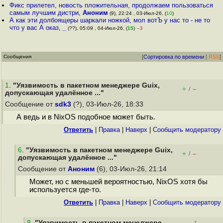
Фикс прилетел, новость пложительная, продолжаем пользоваться
самым лучшим дистри
,
Аноним
(9), 22:24 , 03-Июл-26, (
10
)
А как эти долбоящеры шаркали ножкой, мол вотЪ у нас то - не то
что у вас А оказ
,
_
(??), 05:09 , 04-Июл-26, (
15
)
–3
Сообщения
[
Сортировка по времени
|
RSS
]
1
.
"Уязвимость в пакетном менеджере Guix,
+
–
/
допускающая удалённое ..."
Сообщение от
sdk3
(?), 03-Июл-26, 18:33
А ведь и в NixOS подобное может быть.
Ответить
|
Правка
|
Наверх
|
Cообщить модератору
6
.
"Уязвимость в пакетном менеджере Guix,
+
–
/
допускающая удалённое ..."
Сообщение от
Аноним
(6), 03-Июл-26, 21:14
Может, но с меньшей вероятностью, NixOS хотя бы
используется где-то.
Ответить
|
Правка
|
Наверх
|
Cообщить модератору
8
.
"Уязвимость в пакетном менеджере
–1