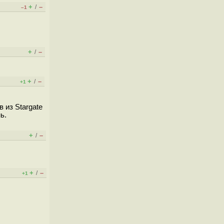
+
–
/
–1
+
–
/
+
–
/
+1
 из Stargate
ь.
+
–
/
+
–
/
+1