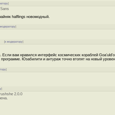
ратору
]
 Sans
райняк halflings новомодный.
 модератору
]
]
[
к модератору
]
че. Если вам нравился интерфейс космических кораблей Goa'uld'ов
й программе. Юзабилити и антураж точно втопят на новый уровен
атору
]
у
]
ushshe 2.0.0
ена.