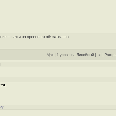
ние ссылки на opennet.ru обязательно
Ajax
|
1 уровень
|
Линейный
|
+/-
|
Раскры
]
тся.
ору
]