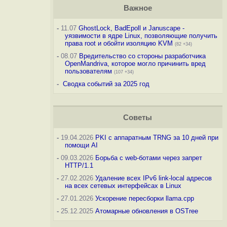
Важное
-
11.07
GhostLock, BadEpoll и Januscape -
уязвимости в ядре Linux, позволяющие получить
права root и обойти изоляцию KVM
(82 +34)
-
08.07
Вредительство со стороны разработчика
OpenMandriva, которое могло причинить вред
пользователям
(107 +34)
-
Сводка событий за 2025 год
Советы
-
19.04.2026
PKI с аппаратным TRNG за 10 дней при
помощи AI
-
09.03.2026
Борьба с web-ботами через запрет
HTTP/1.1
-
27.02.2026
Удаление всех IPv6 link-local адресов
на всех сетевых интерфейсах в Linux
-
27.01.2026
Ускорение пересборки llama.cpp
-
25.12.2025
Атомарные обновления в OSTree