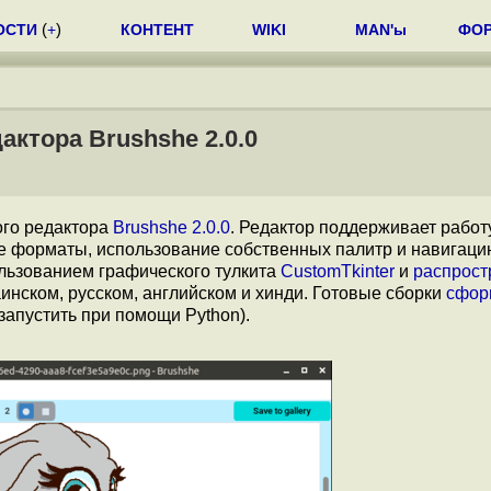
ОСТИ
(
+
)
КОНТЕНТ
WIKI
MAN'ы
ФО
актора Brushshe 2.0.0
ого редактора
Brushshe 2.0.0
. Редактор поддерживает работ
е форматы, использование собственных палитр и навигаци
ользованием графического тулкита
CustomTkinter
и
распрост
нском, русском, английском и хинди. Готовые сборки
сфор
запустить при помощи Python).