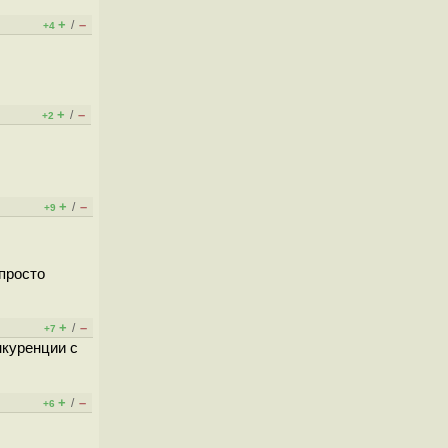
+
–
/
+4
+
–
/
+2
+
–
/
+9
 просто
+
–
/
+7
нкуренции с
+
–
/
+6