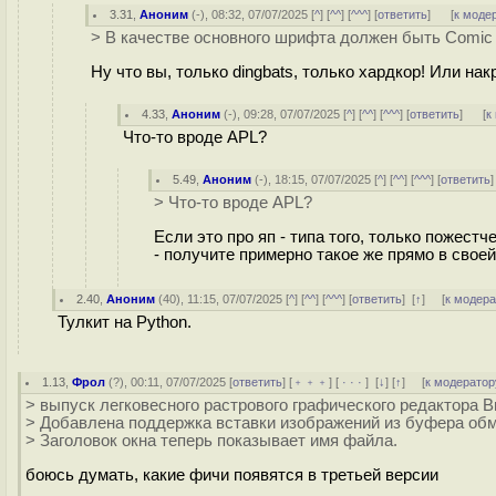
3.31
,
Аноним
(
-
), 08:32, 07/07/2025 [
^
] [
^^
] [
^^^
] [
ответить
]
[
к моде
> В качестве основного шрифта должен быть Comic
Ну что вы, только dingbats, только xapдкop! Или нак
4.33
,
Аноним
(
-
), 09:28, 07/07/2025 [
^
] [
^^
] [
^^^
] [
ответить
]
[
к
Что-то вроде APL?
5.49
,
Аноним
(
-
), 18:15, 07/07/2025 [
^
] [
^^
] [
^^^
] [
ответить
> Что-то вроде APL?
Если это про яп - типа того, только пожест
- получите примерно такое же прямо в свое
2.40
,
Аноним
(
40
), 11:15, 07/07/2025 [
^
] [
^^
] [
^^^
] [
ответить
]
[
↑
] [
к модер
Тулкит на Python.
1.13
,
Фрол
(
?
), 00:11, 07/07/2025 [
ответить
] [
﹢﹢﹢
] [
· · ·
]
[
↓
] [
↑
] [
к модератор
> выпуск легковесного растрового графического редактора Br
> Добавлена поддержка вставки изображений из буфера обм
> Заголовок окна теперь показывает имя файла.
боюсь думать, какие фичи появятся в третьей версии