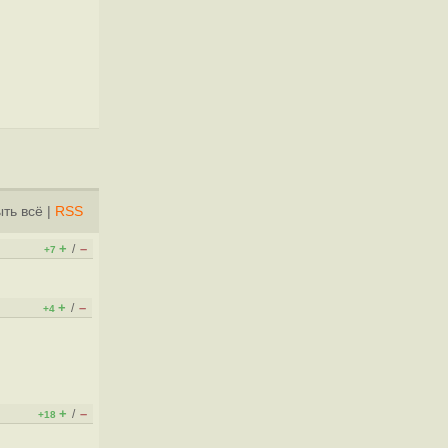
ть всё
|
RSS
+
–
/
+7
+
–
/
+4
+
–
/
+18