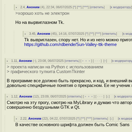
2.4
,
Аноним
(
4
), 22:34, 06/07/2025 [
^
] [
^^
] [
^^^
] [
ответить
]
[
к модератору
>хорошо хоть не электрон
Но на вырвиглазном Tk.
3.45
,
Аноним
(
45
), 14:16, 07/07/2025 [
^
] [
^^
] [
^^^
] [
ответить
]
[
к мод
Tk вывриглазен, спору нет. Но и из него можно приг
https://github.com/rdbende/Sun-Valley-ttk-theme
1.11
,
Аноним
(
-
), 23:08, 06/07/2025 [
ответить
] [
﹢﹢﹢
] [
· · ·
]
[
↑
] [
к модератор
> проекта написан на Python с использованием
> графического тулкита CustomTkinter
В программе все должно быть прекрасно, и код, и внешний в
довольно специфичные понятия о прекрасном. Ее не ученик 
1.12
,
Аноним
(
12
), 23:09, 06/07/2025 [
ответить
] [
﹢﹢﹢
] [
· · ·
]
[
↓
] [
к модерато
Смотрю на эту прогу, смотрю на MyLibrary и думаю что авто
совершенно бездушными GTK и Qt.
2.22
,
Аноним
(
22
), 04:22, 07/07/2025 [
^
] [
^^
] [
^^^
] [
ответить
]
[
↓
] [
к модер
В качестве основного шрифта должен быть Comic Sans