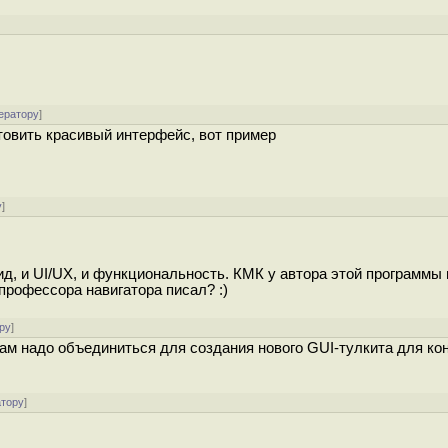
]
ератору
]
отовить красивый интерфейс, вот пример
у
]
ид, и UI/UX, и функциональность. КМК у автора этой программы
профессора навигатора писал? :)
ру
]
рам надо объединиться для создания нового GUI-тулкита для ко
атору
]