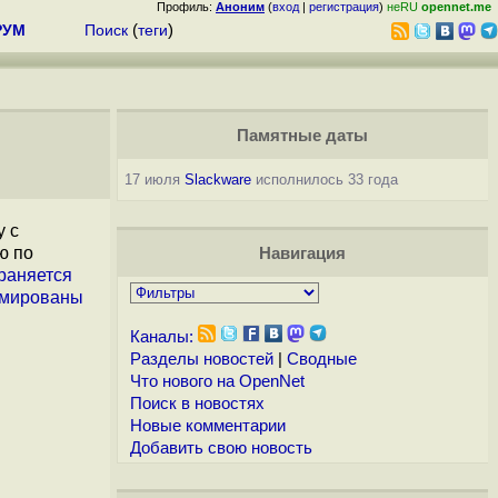
Профиль:
Аноним
(
вход
|
регистрация
)
неRU
opennet.me
РУМ
Поиск
(
теги
)
Памятные даты
17 июля
Slackware
исполнилось 33 года
у с
ю по
Навигация
раняется
мированы
Каналы:
Разделы новостей
|
Сводные
Что нового на OpenNet
Поиск в новостях
Новые комментарии
Добавить свою новость