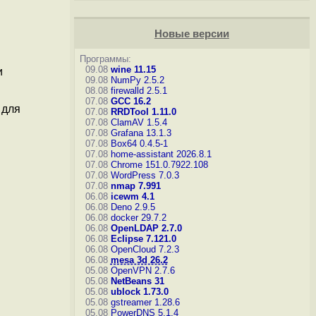
Новые версии
Программы:
09.08
wine 11.15
и
09.08
NumPy 2.5.2
08.08
firewalld 2.5.1
07.08
GCC 16.2
 для
07.08
RRDTool 1.11.0
07.08
ClamAV 1.5.4
07.08
Grafana 13.1.3
07.08
Box64 0.4.5-1
07.08
home-assistant 2026.8.1
07.08
Chrome 151.0.7922.108
07.08
WordPress 7.0.3
07.08
nmap 7.991
06.08
icewm 4.1
06.08
Deno 2.9.5
06.08
docker 29.7.2
06.08
OpenLDAP 2.7.0
06.08
Eclipse 7.121.0
06.08
OpenCloud 7.2.3
06.08
mesa 3d 26.2
05.08
OpenVPN 2.7.6
05.08
NetBeans 31
05.08
ublock 1.73.0
05.08
gstreamer 1.28.6
05.08
PowerDNS 5.1.4