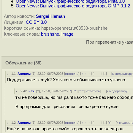
OpenNews: Выпуск графического редактора Pinta 3.0
OpenNews: Выпуск графического редактора GIMP 3.1.2
Автор новости:
Sergei Heman
Лицензия:
CC BY 3.0
Короткая ссылка: https://opennet.ru/63533-brushshe
Ключевые слова:
brushshe
,
image
При перепечатке указа
Обсуждение
(38)
1.1
,
Аноним
(
1
), 22:10, 06/07/2025 [
ответить
] [
﹢﹢﹢
] [
· · ·
]
[
↓
] [
к модератору
Поддерживает cmyk? Хотя кого я обманываю это ужасно.
2.42
,
нах.
(
?
), 12:58, 07/07/2025 [
^
] [
^^
] [
^^^
] [
ответить
]
[
к модератору
]
ты не поверишь, но ms paint как-то тоже без него обходи
В программе для _рисования_ он нахрен не нужен.
1.2
,
Аноним
(
1
), 22:10, 06/07/2025 [
ответить
] [
﹢﹢﹢
] [
· · ·
]
[
↓
] [
↑
] [
к модерат
Ещё и на питоне просто комбо, хорошо хоть не электрон.