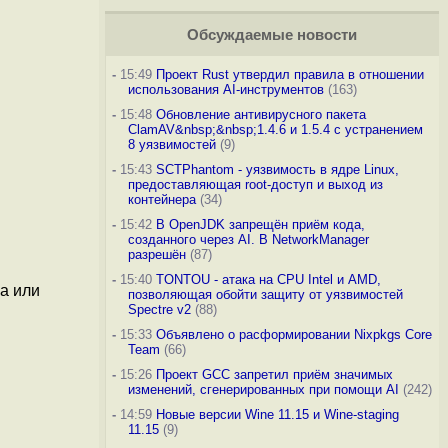
Обсуждаемые новости
-
15:49
Проект Rust утвердил правила в отношении
использования AI-инструментов
(163)
-
15:48
Обновление антивирусного пакета
ClamAV&nbsp;&nbsp;1.4.6 и 1.5.4 с устранением
8 уязвимостей
(9)
-
15:43
SCTPhantom - уязвимость в ядре Linux,
предоставляющая root-доступ и выход из
контейнера
(34)
-
15:42
В OpenJDK запрещён приём кода,
созданного через AI. В NetworkManager
разрешён
(87)
-
15:40
TONTOU - атака на CPU Intel и AMD,
а или
позволяющая обойти защиту от уязвимостей
Spectre v2
(88)
-
15:33
Объявлено о расформировании Nixpkgs Core
Team
(66)
-
15:26
Проект GCC запретил приём значимых
изменений, сгенерированных при помощи AI
(242)
-
14:59
Новые версии Wine 11.15 и Wine-staging
11.15
(9)