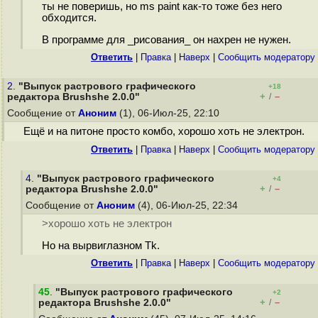
ты не поверишь, но ms paint как-то тоже без него
обходится.
В программе для _рисования_ он нахрен не нужен.
Ответить
|
Правка
|
Наверх
|
Cообщить модератору
2.
"Выпуск растрового графического
+18
+
–
редактора Brushshe 2.0.0"
/
Сообщение от
Аноним
(1), 06-Июл-25, 22:10
Ещё и на питоне просто комбо, хорошо хоть не электрон.
Ответить
|
Правка
|
Наверх
|
Cообщить модератору
4.
"Выпуск растрового графического
+4
+
–
редактора Brushshe 2.0.0"
/
Сообщение от
Аноним
(4), 06-Июл-25, 22:34
>хорошо хоть не электрон
Но на вырвиглазном Tk.
Ответить
|
Правка
|
Наверх
|
Cообщить модератору
45
.
"Выпуск растрового графического
+2
+
–
редактора Brushshe 2.0.0"
/