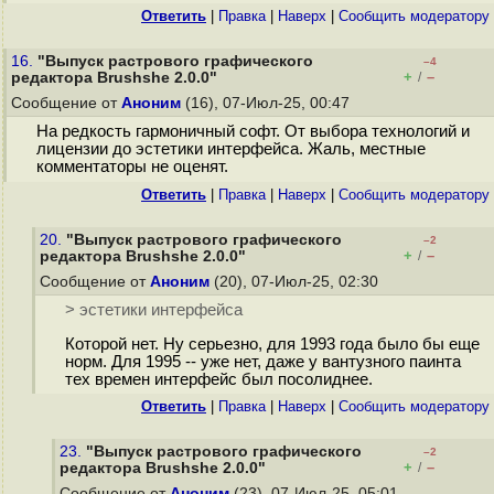
Ответить
|
Правка
|
Наверх
|
Cообщить модератору
16.
"Выпуск растрового графического
–4
+
–
редактора Brushshe 2.0.0"
/
Сообщение от
Аноним
(16), 07-Июл-25, 00:47
На редкость гармоничный софт. От выбора технологий и
лицензии до эстетики интерфейса. Жаль, местные
комментаторы не оценят.
Ответить
|
Правка
|
Наверх
|
Cообщить модератору
20.
"Выпуск растрового графического
–2
+
–
редактора Brushshe 2.0.0"
/
Сообщение от
Аноним
(20), 07-Июл-25, 02:30
> эстетики интерфейса
Которой нет. Ну серьезно, для 1993 года было бы еще
норм. Для 1995 -- уже нет, даже у вантузного паинта
тех времен интерфейс был посолиднее.
Ответить
|
Правка
|
Наверх
|
Cообщить модератору
23.
"Выпуск растрового графического
–2
+
–
редактора Brushshe 2.0.0"
/
Сообщение от
Аноним
(23), 07-Июл-25, 05:01