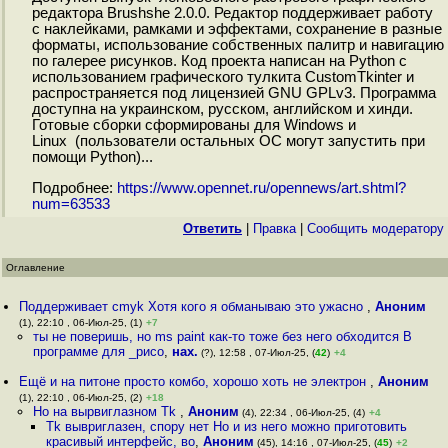
редактора Brushshe 2.0.0. Редактор поддерживает работу
с наклейками, рамками и эффектами, сохранение в разные
форматы, использование собственных палитр и навигацию
по галерее рисунков. Код проекта написан на Python с
использованием графического тулкита CustomTkinter и
распространяется под лицензией GNU GPLv3. Программа
доступна на украинском, русском, английском и хинди.
Готовые сборки сформированы для Windows и
Linux (пользователи остальных ОС могут запустить при
помощи Python)...
Подробнее:
https://www.opennet.ru/opennews/art.shtml?
num=63533
Ответить
|
Правка
|
Cообщить модератору
Оглавление
Поддерживает cmyk Хотя кого я обманываю это ужасно
,
Аноним
(1), 22:10 , 06-Июл-25, (1)
+7
ты не поверишь, но ms paint как-то тоже без него обходится В
программе для _рисо
,
нах.
(?), 12:58 , 07-Июл-25, (
42
)
+4
Ещё и на питоне просто комбо, хорошо хоть не электрон
,
Аноним
(1), 22:10 , 06-Июл-25, (2)
+18
Но на вырвиглазном Tk
,
Аноним
(4), 22:34 , 06-Июл-25, (4)
+4
Tk вывриглазен, спору нет Но и из него можно приготовить
красивый интерфейс, во
,
Аноним
(45), 14:16 , 07-Июл-25, (
45
)
+2