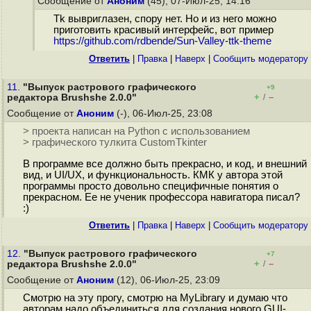
Сообщение от
Аноним
(45), 07-Июл-25, 14:16
Tk вывриглазен, спору нет. Но и из него можно
приготовить красивый интерфейс, вот пример
https://github.com/rdbende/Sun-Valley-ttk-theme
Ответить
|
Правка
|
Наверх
|
Cообщить модератору
11.
"Выпуск растрового графического
+9
+
–
редактора Brushshe 2.0.0"
/
Сообщение от
Аноним
(-), 06-Июл-25, 23:08
> проекта написан на Python с использованием
> графического тулкита CustomTkinter
В программе все должно быть прекрасно, и код, и внешний
вид, и UI/UX, и функциональность. КМК у автора этой
программы просто довольно специфичные понятия о
прекрасном. Ее не ученик профессора навигатора писал?
:)
Ответить
|
Правка
|
Наверх
|
Cообщить модератору
12.
"Выпуск растрового графического
+7
+
–
редактора Brushshe 2.0.0"
/
Сообщение от
Аноним
(12), 06-Июл-25, 23:09
Смотрю на эту прогу, смотрю на MyLibrary и думаю что
авторам надо объединиться для создания нового GUI-