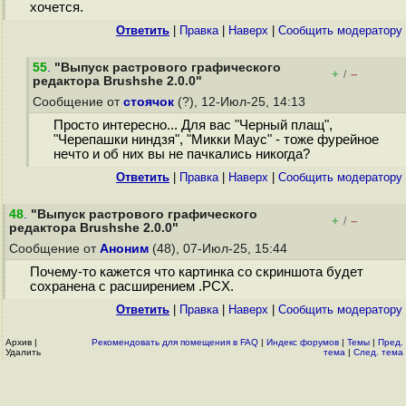
хочется.
Ответить
|
Правка
|
Наверх
|
Cообщить модератору
55
.
"Выпуск растрового графического
+
–
/
редактора Brushshe 2.0.0"
Сообщение от
стоячок
(?), 12-Июл-25, 14:13
Просто интересно... Для вас "Черный плащ",
"Черепашки ниндзя", "Микки Маус" - тоже фурейное
нечто и об них вы не пачкались никогда?
Ответить
|
Правка
|
Наверх
|
Cообщить модератору
48
.
"Выпуск растрового графического
+
–
/
редактора Brushshe 2.0.0"
Сообщение от
Аноним
(48), 07-Июл-25, 15:44
Почему-то кажется что картинка со скриншота будет
сохранена с расширением .PCX.
Ответить
|
Правка
|
Наверх
|
Cообщить модератору
Архив
|
Рекомендовать для помещения в FAQ
|
Индекс форумов
|
Темы
|
Пред.
Удалить
тема
|
След. тема