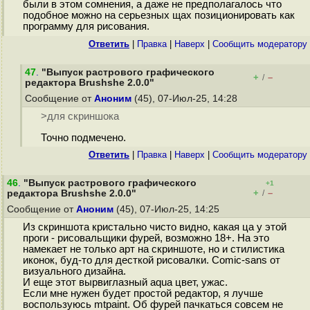
были в этом сомнения, а даже не предполагалось что
подобное можно на серьезных щах позиционировать как
программу для рисования.
Ответить
|
Правка
|
Наверх
|
Cообщить модератору
47
.
"Выпуск растрового графического
+
–
/
редактора Brushshe 2.0.0"
Сообщение от
Аноним
(45), 07-Июл-25, 14:28
>для скриншока
Точно подмечено.
Ответить
|
Правка
|
Наверх
|
Cообщить модератору
46
.
"Выпуск растрового графического
+1
+
–
редактора Brushshe 2.0.0"
/
Сообщение от
Аноним
(45), 07-Июл-25, 14:25
Из скриншота кристально чисто видно, какая ца у этой
проги - рисовальщики фурей, возможно 18+. На это
намекает не только арт на скриншоте, но и стилистика
иконок, буд-то для десткой рисовалки. Comic-sans от
визуального дизайна.
И еще этот вырвиглазный aqua цвет, ужас.
Если мне нужен будет простой редактор, я лучше
воспользуюсь mtpaint. Об фурей пачкаться совсем не