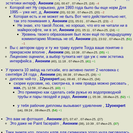
эстетики интерф
,
Аноним
(16), 00:47 , 07-Июл-25, (16)
–4
Которой нет Ну серьезно, для 1993 года было бы еще норм Для
1995 -- уже нет, д
,
Аноним
(20), 02:30 , 07-Июл-25, (20)
–2
Которая есть и не может не быть Вот чего действительно нет,
так это понимания з
,
Аноним
(23), 05:01 , 07-Июл-25, (23)
–2
Не знаю, кто такой Лосев, но хорошо, что его не читали ни в
майкрософте, ни в эп
,
Аноним
(20), 05:11 , 07-Июл-25, (24)
+2
Уровень твоего образования был ясен ещё по предыдущему
комментарию Можешь не об
,
Аноним
(23), 23:02 , 07-Июл-25, (
51
)
–1
Вы с автором одну и ту же траву курите Тогда ваше понятие о
прекрасном вполне
,
Аноним
(38), 10:38 , 07-Июл-25, (
35
)
+1
Лицензию оценили, а выбор тулкита нет где уж с ним эстетика
интерфейса
,
Аноним
(40), 11:18 , 07-Июл-25, (
41
)
+1
У проекта 10 звёзд на гитхабе, его активно пилят 2 человека с
сентября 24 года
,
Аноним
(26), 06:38 , 07-Июл-25, (26)
+2
диплом чей-то
,
12yoexpert
(ok), 09:46 , 07-Июл-25, (34)
скорее курсовик, но, смотри-ка, в нем правда можно рисовать
,
нах.
(?), 12:59 , 07-Июл-25, (
43
)
+1
Это примерно как сделать себе ружье из водопроводной
трубы и пары гвоздей и радо
,
Аноним
(-), 05:36 , 08-Июл-25, (
52
)
+1
у тебя рабочие дипломы вызывают удивление
,
12yoexpert
(ok), 09:24 , 08-Июл-25, (
54
)
+1
Это вам не фотошоп
,
Аноним
(27), 07:47 , 07-Июл-25, (27)
Это даже не Paint facepalm
,
Аноним
(38), 10:39 , 07-Июл-25, (
37
)
Таки знаете что, походу кдпв для скриншока этого чуда рисовалась