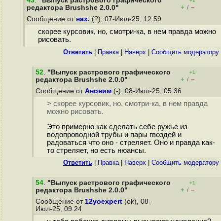
43
.
"Выпуск растрового графического
+1
+
–
редактора Brushshe 2.0.0"
/
Сообщение от
нах.
(?), 07-Июл-25, 12:59
скорее курсовик, но, смотри-ка, в нем правда можно
рисовать.
Ответить
|
Правка
|
Наверх
|
Cообщить модератору
52
.
"Выпуск растрового графического
+1
+
–
редактора Brushshe 2.0.0"
/
Сообщение от
Аноним
(-), 08-Июл-25, 05:36
> скорее курсовик, но, смотри-ка, в нем правда
можно рисовать.
Это примерно как сделать себе ружье из
водопроводной трубы и пары гвоздей и
радоваться что оно - стреляет. Оно и правда как-
то стреляет, но есть нюансы.
Ответить
|
Правка
|
Наверх
|
Cообщить модератору
54
.
"Выпуск растрового графического
+1
+
–
редактора Brushshe 2.0.0"
/
Сообщение от
12yoexpert
(ok), 08-
Июл-25, 09:24