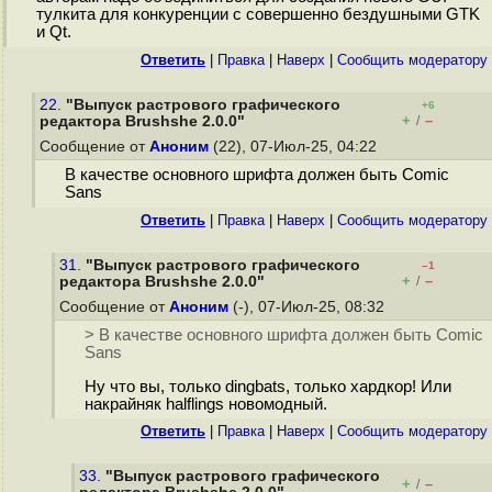
тулкита для конкуренции с совершенно бездушными GTK
и Qt.
Ответить
|
Правка
|
Наверх
|
Cообщить модератору
22.
"Выпуск растрового графического
+6
+
–
редактора Brushshe 2.0.0"
/
Сообщение от
Аноним
(22), 07-Июл-25, 04:22
В качестве основного шрифта должен быть Comic
Sans
Ответить
|
Правка
|
Наверх
|
Cообщить модератору
31.
"Выпуск растрового графического
–1
+
–
редактора Brushshe 2.0.0"
/
Сообщение от
Аноним
(-), 07-Июл-25, 08:32
> В качестве основного шрифта должен быть Comic
Sans
Ну что вы, только dingbats, только xapдкop! Или
накрайняк halflings новомодный.
Ответить
|
Правка
|
Наверх
|
Cообщить модератору
33.
"Выпуск растрового графического
+
–
/