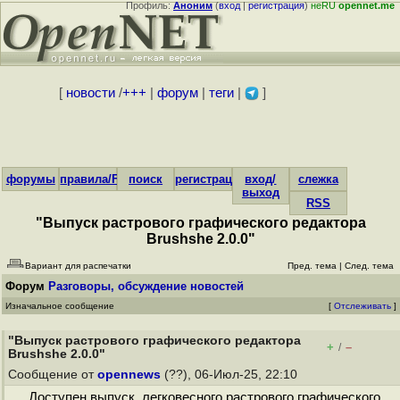
Профиль:
Аноним
(
вход
|
регистрация
)
неRU
opennet.me
[
новости
/
+++
|
форум
|
теги
|
]
форумы
правила/FAQ
поиск
регистрация
вход/
слежка
выход
RSS
"Выпуск растрового графического редактора
Brushshe 2.0.0"
Вариант для распечатки
Пред. тема
|
След. тема
Форум
Разговоры, обсуждение новостей
Изначальное сообщение
[
Отслеживать
]
"Выпуск растрового графического редактора
+
–
/
Brushshe 2.0.0"
Сообщение от
opennews
(??), 06-Июл-25, 22:10
Доступен выпуск легковесного растрового графического