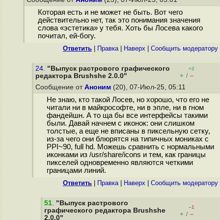
Которая есть и не может не быть. Вот чего
действительно нет, так это понимания значения
слова «эстетика» у тебя. Хоть бы Лосева какого
почитал, ей-богу.
Ответить
|
Правка
|
Наверх
|
Cообщить модератору
24.
"Выпуск растрового графического
+2
+
–
редактора Brushshe 2.0.0"
/
Сообщение от
Аноним
(20), 07-Июл-25, 05:11
Не знаю, кто такой Лосев, но хорошо, что его не
читали ни в майкрософте, ни в эпле, ни в гном
фандейшн. А то ща бы все интерфейсы такими
были. Давай начнем с иконок: они слишком
толстые, а еще не вписаны в пиксельную сетку,
из-за чего они блюрятся на типичных мониках с
PPI~90, full hd. Можешь сравнить с нормальными
иконками из /usr/share/icons и тем, как границы
пикселей одновременно являются четкими
границами линий.
Ответить
|
Правка
|
Наверх
|
Cообщить модератору
51
.
"Выпуск растрового
–1
графического редактора Brushshe
+
–
/
2.0.0"