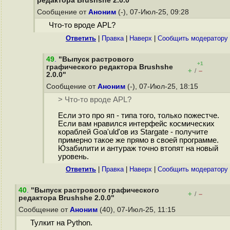
редактора Brushshe 2.0.0"
Сообщение от
Аноним
(-), 07-Июл-25, 09:28
Что-то вроде APL?
Ответить
|
Правка
|
Наверх
|
Cообщить модератору
49
.
"Выпуск растрового
+1
графического редактора Brushshe
+
–
/
2.0.0"
Сообщение от
Аноним
(-), 07-Июл-25, 18:15
> Что-то вроде APL?
Если это про яп - типа того, только пожестче.
Если вам нравился интерфейс космических
кораблей Goa'uld'ов из Stargate - получите
примерно такое же прямо в своей программе.
Юзабилити и антураж точно втопят на новый
уровень.
Ответить
|
Правка
|
Наверх
|
Cообщить модератору
40
.
"Выпуск растрового графического
+
–
/
редактора Brushshe 2.0.0"
Сообщение от
Аноним
(40), 07-Июл-25, 11:15
Тулкит на Python.