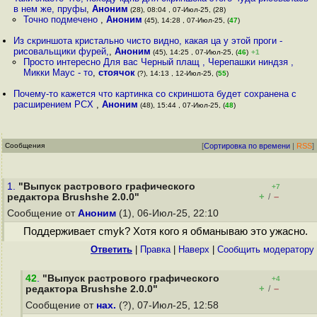
в нем же, пруфы
,
Аноним
(28), 08:04 , 07-Июл-25, (28)
Точно подмечено
,
Аноним
(45), 14:28 , 07-Июл-25, (
47
)
Из скриншота кристально чисто видно, какая ца у этой проги -
рисовальщики фурей,
,
Аноним
(45), 14:25 , 07-Июл-25, (
46
)
+1
Просто интересно Для вас Черный плащ , Черепашки ниндзя ,
Микки Маус - то
,
стоячок
(?), 14:13 , 12-Июл-25, (
55
)
Почему-то кажется что картинка со скриншота будет сохранена с
расширением PCX
,
Аноним
(48), 15:44 , 07-Июл-25, (
48
)
Сообщения
[
Сортировка по времени
|
RSS
]
1.
"Выпуск растрового графического
+7
+
–
редактора Brushshe 2.0.0"
/
Сообщение от
Аноним
(1), 06-Июл-25, 22:10
Поддерживает cmyk? Хотя кого я обманываю это ужасно.
Ответить
|
Правка
|
Наверх
|
Cообщить модератору
42
.
"Выпуск растрового графического
+4
+
–
редактора Brushshe 2.0.0"
/
Сообщение от
нах.
(?), 07-Июл-25, 12:58