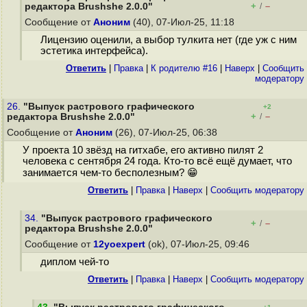
+
–
редактора Brushshe 2.0.0"
/
Сообщение от
Аноним
(40), 07-Июл-25, 11:18
Лицензию оценили, а выбор тулкита нет (где уж с ним
эстетика интерфейса).
Ответить
|
Правка
|
К родителю #16
|
Наверх
|
Cообщить
модератору
26.
"Выпуск растрового графического
+2
+
–
редактора Brushshe 2.0.0"
/
Сообщение от
Аноним
(26), 07-Июл-25, 06:38
У проекта 10 звёзд на гитхабе, его активно пилят 2
человека с сентября 24 года. Кто-то всё ещё думает, что
занимается чем-то бесполезным? 😁
Ответить
|
Правка
|
Наверх
|
Cообщить модератору
34.
"Выпуск растрового графического
+
–
/
редактора Brushshe 2.0.0"
Сообщение от
12yoexpert
(ok), 07-Июл-25, 09:46
диплом чей-то
Ответить
|
Правка
|
Наверх
|
Cообщить модератору