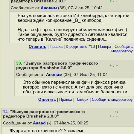
+
–
редактора Brushshe 2.0.0"
/
Сообщение от
Аноним
(38), 07-Июл-25, 10:42
Раз уж появилась вставка ИЗ клипборда, к четвёртой
версии ждём копирование _В_ клипборд!
Нда... софт просто шокирует обилием важных фич :)
Такое ощущение, будто директор Автоваза хвалится,
что теперь в "Калине" появились сидения....
Ответить
|
Правка
|
К родителю #13
|
Наверх
|
Cообщить
модератору
39
.
"Выпуск растрового графического
+
–
/
редактора Brushshe 2.0.0"
Сообщение от
Аноним
(39), 07-Июл-25, 11:04
Это обычное перечисление фич и фиксов релиза,
которое никто не читает. А тут для вас иронично
обыграли и оказывается там обычно банальности.
Ответить
|
Правка
|
Наверх
|
Cообщить модератору
14.
"Выпуск растрового графического
+1
+
–
редактора Brushshe 2.0.0"
/
Сообщение от
Aaaad
(-), 07-Июл-25, 00:25
Фурри арт на скриншоте? Уважаемо