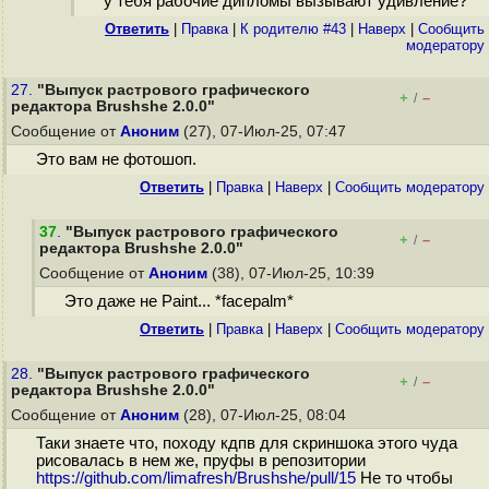
у тебя рабочие дипломы вызывают удивление?
Ответить
|
Правка
|
К родителю #43
|
Наверх
|
Cообщить
модератору
27.
"Выпуск растрового графического
+
–
/
редактора Brushshe 2.0.0"
Сообщение от
Аноним
(27), 07-Июл-25, 07:47
Это вам не фотошоп.
Ответить
|
Правка
|
Наверх
|
Cообщить модератору
37
.
"Выпуск растрового графического
+
–
/
редактора Brushshe 2.0.0"
Сообщение от
Аноним
(38), 07-Июл-25, 10:39
Это даже не Paint... *facepalm*
Ответить
|
Правка
|
Наверх
|
Cообщить модератору
28.
"Выпуск растрового графического
+
–
/
редактора Brushshe 2.0.0"
Сообщение от
Аноним
(28), 07-Июл-25, 08:04
Таки знаете что, походу кдпв для скриншока этого чуда
рисовалась в нем же, пруфы в репозитории
https://github.com/limafresh/Brushshe/pull/15
Не то чтобы