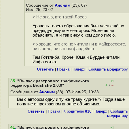
Сообщение от
Аноним
(23), 07-
Июл-25, 23:02
> Не знаю, кто такой Лосев
Уровень твоего образования был ясен ещё по
предыдущему комментарию. Можешь не
объяснять, я и так вижу с кем дело имею.
> хорошо, что его не читали ни в майкрософте,
ни в эпле, ни в гном фандейшн
Там Готтлиба, Кроче, Юма и Бурдьё читали.
Инфа сотка.
Ответить
|
Правка
|
Наверх
|
Cообщить модератору
35
.
"Выпуск растрового графического
+1
+
–
редактора Brushshe 2.0.0"
/
Сообщение от
Аноним
(38), 07-Июл-25, 10:38
Вы с автором одну и ту же траву курите?? Тогда ваше
понятие о прекрасном вполне объяснимо.
Ответить
|
Правка
|
К родителю #16
|
Наверх
|
Cообщить
модератору
41
.
"Выпуск растрового графического
+1