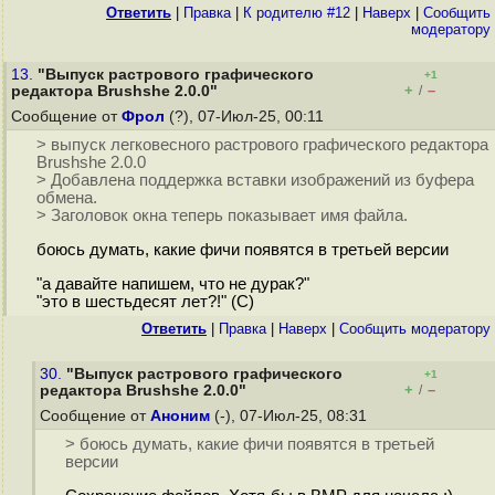
Ответить
|
Правка
|
К родителю #12
|
Наверх
|
Cообщить
модератору
13.
"Выпуск растрового графического
+1
+
–
редактора Brushshe 2.0.0"
/
Сообщение от
Фрол
(?), 07-Июл-25, 00:11
> выпуск легковесного растрового графического редактора
Brushshe 2.0.0
> Добавлена поддержка вставки изображений из буфера
обмена.
> Заголовок окна теперь показывает имя файла.
боюсь думать, какие фичи появятся в третьей версии
"а давайте напишем, что не дурак?"
"это в шестьдесят лет?!" (С)
Ответить
|
Правка
|
Наверх
|
Cообщить модератору
30.
"Выпуск растрового графического
+1
+
–
редактора Brushshe 2.0.0"
/
Сообщение от
Аноним
(-), 07-Июл-25, 08:31
> боюсь думать, какие фичи появятся в третьей
версии