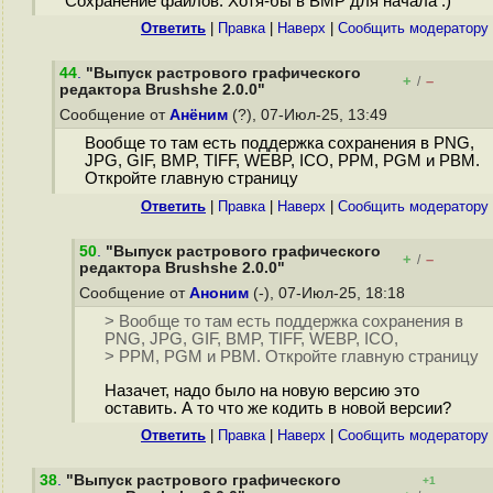
Сохранение файлов. Хотя-бы в BMP для начала :)
Ответить
|
Правка
|
Наверх
|
Cообщить модератору
44
.
"Выпуск растрового графического
+
–
/
редактора Brushshe 2.0.0"
Сообщение от
Анёним
(?), 07-Июл-25, 13:49
Вообще то там есть поддержка сохранения в PNG,
JPG, GIF, BMP, TIFF, WEBP, ICO, PPM, PGM и PBM.
Откройте главную страницу
Ответить
|
Правка
|
Наверх
|
Cообщить модератору
50
.
"Выпуск растрового графического
+
–
/
редактора Brushshe 2.0.0"
Сообщение от
Аноним
(-), 07-Июл-25, 18:18
> Вообще то там есть поддержка сохранения в
PNG, JPG, GIF, BMP, TIFF, WEBP, ICO,
> PPM, PGM и PBM. Откройте главную страницу
Назачет, надо было на новую версию это
оставить. А то что же кодить в новой версии?
Ответить
|
Правка
|
Наверх
|
Cообщить модератору
38
.
"Выпуск растрового графического
+1