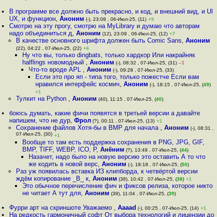
В программе все должно быть прекрасно, и код, и внешний вид, и UI
UX, и функцион
,
Аноним
(-), 23:08 , 06-Июл-25, (11)
+9
Смотрю на эту прогу, смотрю на MyLibrary и думаю что авторам
надо объединиться д
,
Аноним
(12), 23:09 , 06-Июл-25, (12)
+7
В качестве основного шрифта должен быть Comic Sans
,
Аноним
(22), 04:22 , 07-Июл-25, (22)
+6
Ну что вы, только dingbats, только xapдкop Или накрайняк
halflings новомодный
,
Аноним
(-), 08:32 , 07-Июл-25, (31)
–1
Что-то вроде APL
,
Аноним
(-), 09:28 , 07-Июл-25, (33)
Если это про яп - типа того, только пожестче Если вам
нравился интерфейс космич
,
Аноним
(-), 18:15 , 07-Июл-25, (
49
)
+1
Тулкит на Python
,
Аноним
(40), 11:15 , 07-Июл-25, (
40
)
боюсь думать, какие фичи появятся в третьей версии а давайте
напишем, что не дур
,
Фрол
(?), 00:11 , 07-Июл-25, (13)
+1
Сохранение файлов Хотя-бы в BMP для начала
,
Аноним
(-), 08:31 ,
07-Июл-25, (30)
+1
Вообще то там есть поддержка сохранения в PNG, JPG, GIF,
BMP, TIFF, WEBP, ICO, P
,
Анёним
(?), 13:49 , 07-Июл-25, (
44
)
Назачет, надо было на новую версию это оставить А то что
же кодить в новой верс
,
Аноним
(-), 18:18 , 07-Июл-25, (
50
)
Раз уж появилась вставка ИЗ клипборда, к четвёртой версии
ждём копирование _В_ к
,
Аноним
(38), 10:42 , 07-Июл-25, (
38
)
+1
Это обычное перечисление фич и фиксов релиза, которое никто
не читает А тут для
,
Аноним
(39), 11:04 , 07-Июл-25, (
39
)
Фурри арт на скриншоте Уважаемо
,
Aaaad
(-), 00:25 , 07-Июл-25, (14)
+1
На редкость гармоничный софт От выбора технологий и лицензии до