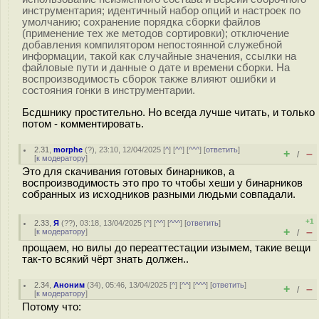
инструментария; идентичный набор опций и настроек по
умолчанию; сохранение порядка сборки файлов
(применение тех же методов сортировки); отключение
добавления компилятором непостоянной служебной
информации, такой как случайные значения, ссылки на
файловые пути и данные о дате и времени сборки. На
воспроизводимость сборок также влияют ошибки и
состояния гонки в инструментарии.
Бсдшнику простительно. Но всегда лучше читать, и только
потом - комментировать.
2.31
,
morphe
(
?
), 23:10, 12/04/2025 [
^
] [
^^
] [
^^^
] [
ответить
]
+
–
/
[
к модератору
]
Это для скачивания готовых бинарников, а
воспроизводимость это про то чтобы хеши у бинарников
собранных из исходников разными людьми совпадали.
+1
2.33
,
Я
(
??
), 03:18, 13/04/2025 [
^
] [
^^
] [
^^^
] [
ответить
]
+
–
[
к модератору
]
/
прощаем, но вилы до переаттестации изымем, такие вещи
так-то всякий чёрт знать должен..
2.34
,
Аноним
(
34
), 05:46, 13/04/2025 [
^
] [
^^
] [
^^^
] [
ответить
]
+
–
/
[
к модератору
]
Потому что: