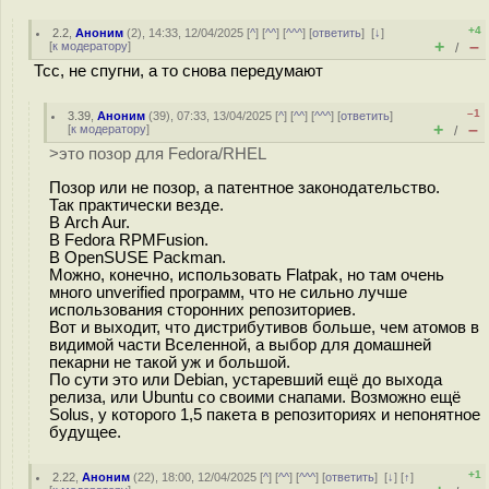
+4
2.2
,
Аноним
(
2
), 14:33, 12/04/2025 [
^
] [
^^
] [
^^^
] [
ответить
]
[
↓
]
+
–
[
к модератору
]
/
Тсс, не спугни, а то снова передумают
–1
3.39
,
Аноним
(
39
), 07:33, 13/04/2025 [
^
] [
^^
] [
^^^
] [
ответить
]
+
–
[
к модератору
]
/
>это позор для Fedora/RHEL
Позор или не позор, а патентное законодательство.
Так практически везде.
В Arch Aur.
В Fedora RPMFusion.
В OpenSUSE Packman.
Можно, конечно, использовать Flatpak, но там очень
много unverified программ, что не сильно лучше
использования сторонних репозиториев.
Вот и выходит, что дистрибутивов больше, чем атомов в
видимой части Вселенной, а выбор для домашней
пекарни не такой уж и большой.
По сути это или Debian, устаревший ещё до выхода
релиза, или Ubuntu со своими снапами. Возможно ещё
Solus, у которого 1,5 пакета в репозиториях и непонятное
будущее.
+1
2.22
,
Аноним
(
22
), 18:00, 12/04/2025 [
^
] [
^^
] [
^^^
] [
ответить
]
[
↓
] [
↑
]