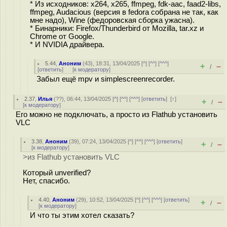
* Из исходников: x264, x265, ffmpeg, fdk-aac, faad2-libs,
ffmpeg, Audacious (версия в fedora собрана не так, как
мне надо), Wine (федоровская сборка ужасна).
* Бинарники: Firefox/Thunderbird от Mozilla, tar.xz и
Chrome от Google.
* И NVIDIA драйвера.
5.44
,
Аноним
(
43
), 18:31, 13/04/2025 [
^
] [
^^
] [
^^^
]
+
–
/
[
ответить
]
[
к модератору
]
Забыл ещё mpv и simplescreenrecorder.
2.37
,
Илья
(
??
), 06:44, 13/04/2025 [
^
] [
^^
] [
^^^
] [
ответить
]
[
↑
]
+
–
/
[
к модератору
]
Его можно не подключать, а просто из Flathub установить
VLC
3.38
,
Аноним
(
39
), 07:24, 13/04/2025 [
^
] [
^^
] [
^^^
] [
ответить
]
+
–
/
[
к модератору
]
>из Flathub установить VLC
Который unverified?
Нет, спасибо.
4.40
,
Аноним
(
29
), 10:52, 13/04/2025 [
^
] [
^^
] [
^^^
] [
ответить
]
+
–
/
[
к модератору
]
И что ты этим хотел сказать?