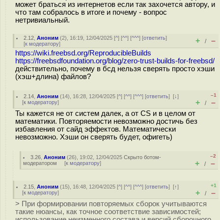
может браться из интернетов если так захочется автору, и
что там собралось в итоге и почему - вопрос
нетривиальный.
2.12
,
Аноним
(
2
), 16:19, 12/04/2025 [
^
] [
^^
] [
^^^
] [
ответить
]
+
–
/
[
к модератору
]
https://wiki.freebsd.org/ReproducibleBuilds
https://freebsdfoundation.org/blog/zero-trust-builds-for-freebsd/
действительно, почему в бсд нельзя сверять просто хэши
(хэш+длина) файлов?
–1
2.14
,
Аноним
(
14
), 16:28, 12/04/2025 [
^
] [
^^
] [
^^^
] [
ответить
]
[
↓
]
+
–
[
к модератору
]
/
Ты кажется не от систем далек, а от CS и в целом от
математики. Повторяемости невозможно достичь без
избавления от сайд эффектов. Математически
невозможно. Хэши он сверять будет, офигеть)
–2
3.26
,
Аноним
(
26
), 19:02, 12/04/2025
Скрыто ботом-
+
–
модератором
[
к модератору
]
/
+1
2.15
,
Аноним
(
15
), 16:48, 12/04/2025 [
^
] [
^^
] [
^^^
] [
ответить
]
[
↑
]
+
–
[
к модератору
]
/
> При формировании повторяемых сборок учитываются
такие нюансы, как точное соответствие зависимостей;
использование неизменного состава и версий сборочного