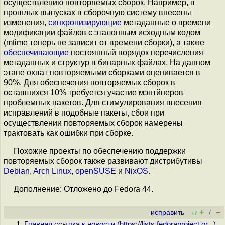
осуществлению повторяемых сборок. Например, в
прошлых выпусках в сборочную систему внесены
изменения,
синхронизирующие
метаданные о времени
модификации файлов с эталонным исходным кодом
(mtime теперь не зависит от времени сборки), а также
обеспечивающие
постоянный порядок перечисления
метаданных и структур в бинарных файлах. На данном
этапе охват повторяемыми сборками оценивается в
90%. Для обеспечения повторяемых сборок в
оставшихся 10% требуется участие мэнтйнеров
проблемных пакетов. Для стимулирования внесения
исправлений в подобные пакеты, сбои при
осуществлении повторяемых сборок намерены
трактовать как ошибки при сборке.
Похожие проекты по обеспечению поддержки
повторяемых сборок также развивают дистрибутивы
Debian
,
Arch Linux
,
openSUSE
и
NixOS
.
Дополнение: Отложено до Fedora 44.
+
–
исправить
/
+7
Главная ссылка к новости (
https://lists.fedoraproject.or...
)