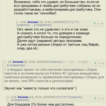
Возможно, тебя это удивит, но большиство, если не
все программы в твоём дистрибутиве собраны не их
разработчиками, а мейнтенерами дистрибутива. Они
точно такие же "unverified".
5.41
,
Аноним
(
41
), 11:41, 13/04/2025 [
^
] [
^^
] [
^^^
]
+
–
/
[
ответить
]
[
к модератору
]
Нет, меня это не удивляет, я это и так знаю.
А сказать я хотел то, что доверия к команде
дистрибутива больше по определению.
Далее идут (наравне) авторы программ.
А уже потом разные сборки от третьих лиц flatpak,
snap, ppa etc.
1.6
,
Аноним
(
6
), 15:00, 12/04/2025 [
ответить
] [
﹢﹢﹢
] [
· · ·
]
[
↓
] [
↑
]
+
–
/
[
к модератору
]
> утвердил проект по обеспечению повторяемых сборок
пакетов в осеннем выпуске Fedora 43. Целью инициативы
заявлена возможность применения повторяемых сборок для
не менее, чем 99% пакетов в репозитории.
Звучит как "невесту только что сосватали" )
2.13
,
Аноним
(
13
), 16:24, 12/04/2025 [
^
] [
^^
] [
^^^
] [
ответить
]
+
–
/
[
к модератору
]
Для бэкдоров 1% более чем достаточно.