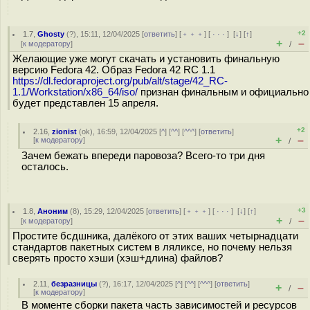
+2
1.7
,
Ghosty
(
?
), 15:11, 12/04/2025 [
ответить
] [
﹢﹢﹢
] [
· · ·
]
[
↓
] [
↑
]
+
–
[
к модератору
]
/
Желающие уже могут скачать и установить финальную
версию Fedora 42. Образ Fedora 42 RC 1.1
https://dl.fedoraproject.org/pub/alt/stage/42_RC-
1.1/Workstation/x86_64/iso/
признан финальным и официально
будет представлен 15 апреля.
+2
2.16
,
zionist
(
ok
), 16:59, 12/04/2025 [
^
] [
^^
] [
^^^
] [
ответить
]
+
–
[
к модератору
]
/
Зачем бежать впереди паровоза? Всего-то три дня
осталось.
+3
1.8
,
Аноним
(
8
), 15:29, 12/04/2025 [
ответить
] [
﹢﹢﹢
] [
· · ·
]
[
↓
] [
↑
]
+
–
[
к модератору
]
/
Простите бсдшника, далёкого от этих ваших четырнадцати
стандартов пакетных систем в ляликсе, но почему нельзя
сверять просто хэши (хэш+длина) файлов?
2.11
,
безразницы
(
?
), 16:17, 12/04/2025 [
^
] [
^^
] [
^^^
] [
ответить
]
+
–
/
[
к модератору
]
В моменте сборки пакета часть зависимостей и ресурсов