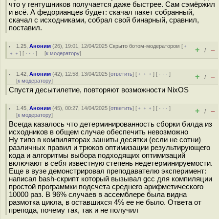
что у гентушников получается даже быстрее. Сам сэмёржил
и всё. А федорианцев будет: скачал пакет собранный,
скачал с исходниками, собрал свой бинарный, сравнил,
поставил.
1.25
,
Аноним
(
26
), 19:01, 12/04/2025
Скрыто ботом-модератором
[
﹢
+
–
/
﹢﹢
] [
· · ·
] [
к модератору
]
1.42
,
Аноним
(
42
), 12:58, 13/04/2025 [
ответить
] [
﹢﹢﹢
] [
· · ·
]
+
–
/
[
к модератору
]
Спустя десытилетие, повторяют возможности NixOS
1.45
,
Аноним
(
45
), 00:27, 14/04/2025 [
ответить
] [
﹢﹢﹢
] [
· · ·
]
+
–
/
[
к модератору
]
Всегда казалось что детерминированность сборки билда из
исходников в общем случае обеспечить невозможно
Ну типо в компиляторах зашиты десятки (если не сотни)
различных правил и трюков оптимизации результирующего
кода и алгоритмы выбора подходящих оптимизаций
включают в себя известную степень недетерминируемости.
Еще в вузе демонстрировал преподавателю эксперимент:
написал bash-скрипт который вызывал gcc для компиляции
простой программки подсчета среднего арифметического
10000 раз. В 96% случаев в ассемблере была видна
размотка цикла, в оставшихся 4% ее не было. Ответа от
препода, почему так, так и не получил