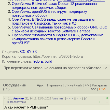
OpenNews: В Live-образах Debian 12 реализована
поддержка повторяемых сборок
OpenNews: openSUSE тестирует поддержку
повторяемых сборок
OpenNews: В NixOS предложен метод защиты от
подстановки бэкдоров, таких как в XZ
OpenNews: Связывание повторяемых сборок GNU Guix
с архивом исходных текстов Software Heritage
OpenNews: Уязвимости в Pagure и OBS, допускавшие
компрометацию пакетов в репозиториях Fedora и
openSUSE
Лицензия:
CC BY 3.0
Короткая ссылка: https://opennet.ru/63061-fedora
Ключевые слова:
fedora
,
build
При перепечатке указание ссылки на opennet.ru обязательно
Обсуждение
Ajax
|
1 уровень
|
Линейный
|
+/-
|
Раскрыть
(39)
всё
|
RSS
+2
1.1
,
Аноним
(
1
), 14:18, 12/04/2025 [
ответить
] [
﹢﹢﹢
] [
· · ·
]
[
↓
]
+
–
[
к модератору
]
/
А как насчёт RPMFusion?