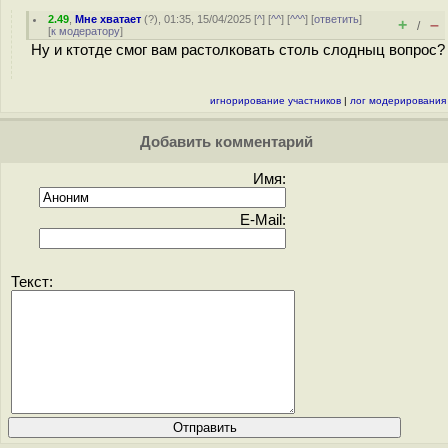
2.49
,
Мне хватает
(
?
), 01:35, 15/04/2025 [
^
] [
^^
] [
^^^
] [
ответить
]
+
–
/
[
к модератору
]
Ну и ктотде смог вам растолковать столь слодныц вопрос?
игнорирование участников
|
лог модерирования
Добавить комментарий
Имя:
E-Mail:
Текст: