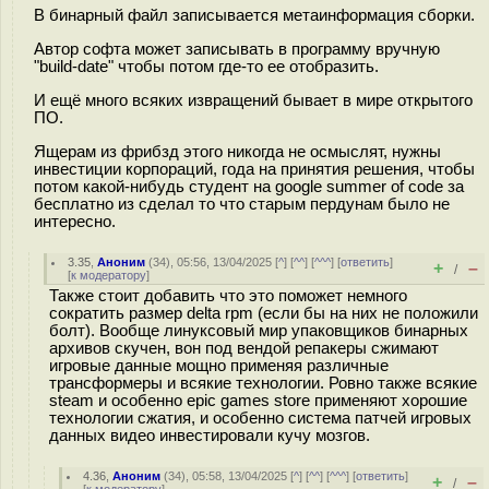
В бинарный файл записывается метаинформация сборки.
Автор софта может записывать в программу вручную
"build-date" чтобы потом где-то ее отобразить.
И ещё много всяких извращений бывает в мире открытого
ПО.
Ящерам из фрибзд этого никогда не осмыслят, нужны
инвестиции корпораций, года на принятия решения, чтобы
потом какой-нибудь студент на google summer of code за
бесплатно из сделал то что старым пердунам было не
интересно.
3.35
,
Аноним
(
34
), 05:56, 13/04/2025 [
^
] [
^^
] [
^^^
] [
ответить
]
+
–
/
[
к модератору
]
Также стоит добавить что это поможет немного
сократить размер delta rpm (если бы на них не положили
болт). Вообще линуксовый мир упаковщиков бинарных
архивов скучен, вон под вендой репакеры сжимают
игровые данные мощно применяя различные
трансформеры и всякие технологии. Ровно также всякие
steam и особенно epic games store применяют хорошие
технологии сжатия, и особенно система патчей игровых
данных видео инвестировали кучу мозгов.
4.36
,
Аноним
(
34
), 05:58, 13/04/2025 [
^
] [
^^
] [
^^^
] [
ответить
]
+
–
/