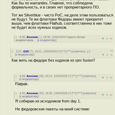
Как бы no warranties. Главное, что соблюдена
формальность, и в своих нет проприетарного ПО.
Тот же Silverblue - чисто PoC, на деле этим пользоваться
не будут. Те же флатпаки Федоры имеют приоритет
выше, чем флатпаки Flathub, соответственно в них тоже
не будет всех нужных кодеков.
4.28
,
Аноним
(
-
), 19:36, 12/04/2025
Скрыто ботом-
+
–
/
модератором
[
к модератору
]
+1
3.27
,
r2d0
(
?
), 19:21, 12/04/2025 [
^
] [
^^
] [
^^^
] [
ответить
]
[
↑
]
+
–
[
к модератору
]
/
Как жить на федоре без кодеков из rpm fusion?
4.29
,
Аноним
(
29
), 20:21, 12/04/2025 [
^
] [
^^
] [
^^^
] [
ответить
]
+
–
/
[
к модератору
]
Flatpak.
4.43
,
Аноним
(
43
), 18:30, 13/04/2025 [
^
] [
^^
] [
^^^
] [
ответить
]
+
–
/
[
к модератору
]
Я собираю из исходников from day 1.
Не федоровские пакеты на моей системе: