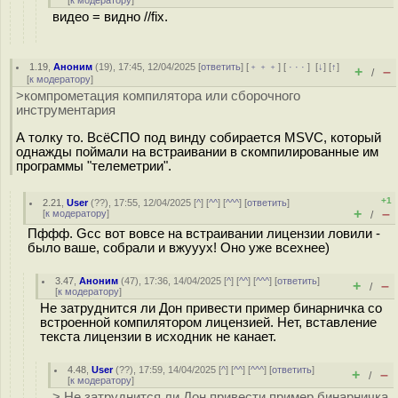
[
к модератору
]
видео = видно //fix.
1.19
,
Аноним
(
19
), 17:45, 12/04/2025 [
ответить
] [
﹢﹢﹢
] [
· · ·
]
[
↓
] [
↑
]
+
–
/
[
к модератору
]
>компрометация компилятора или сборочного
инструментария
А толку то. ВсёСПО под винду собирается MSVC, который
однажды поймали на встраивании в скомпилированные им
программы "телеметрии".
+1
2.21
,
User
(
??
), 17:55, 12/04/2025 [
^
] [
^^
] [
^^^
] [
ответить
]
+
–
[
к модератору
]
/
Пффф. Gcc вот вовсе на встраивании лицензии ловили -
было ваше, собрали и вжууух! Оно уже всехнее)
3.47
,
Аноним
(
47
), 17:36, 14/04/2025 [
^
] [
^^
] [
^^^
] [
ответить
]
+
–
/
[
к модератору
]
Не затруднится ли Дон привести пример бинарничка со
встроенной компилятором лицензией. Нет, вставление
текста лицензии в исходник не канает.
4.48
,
User
(
??
), 17:59, 14/04/2025 [
^
] [
^^
] [
^^^
] [
ответить
]
+
–
/
[
к модератору
]
> Не затруднится ли Дон привести пример бинарничка