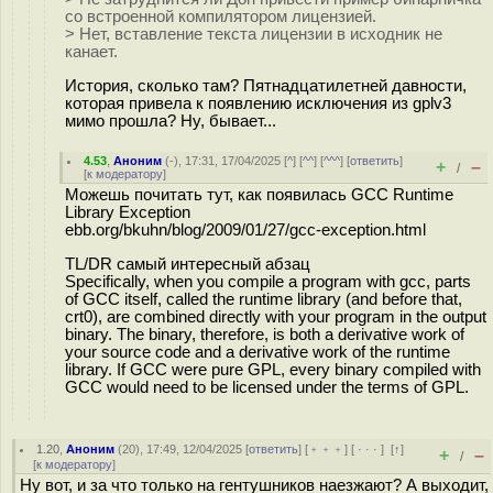
со встроенной компилятором лицензией.
> Нет, вставление текста лицензии в исходник не
канает.
История, сколько там? Пятнадцатилетней давности,
которая привела к появлению исключения из gplv3
мимо прошла? Ну, бывает...
4.53
,
Аноним
(
-
), 17:31, 17/04/2025 [
^
] [
^^
] [
^^^
] [
ответить
]
+
–
/
[
к модератору
]
Можешь почитать тут, как появилась GCC Runtime
Library Exception
ebb.org/bkuhn/blog/2009/01/27/gcc-exception.html
TL/DR самый интересный абзац
Specifically, when you compile a program with gcc, parts
of GCC itself, called the runtime library (and before that,
crt0), are combined directly with your program in the output
binary. The binary, therefore, is both a derivative work of
your source code and a derivative work of the runtime
library. If GCC were pure GPL, every binary compiled with
GCC would need to be licensed under the terms of GPL.
1.20
,
Аноним
(
20
), 17:49, 12/04/2025 [
ответить
] [
﹢﹢﹢
] [
· · ·
]
[
↑
]
+
–
/
[
к модератору
]
Ну вот, и за что только на гентушников наезжают? А выходит,