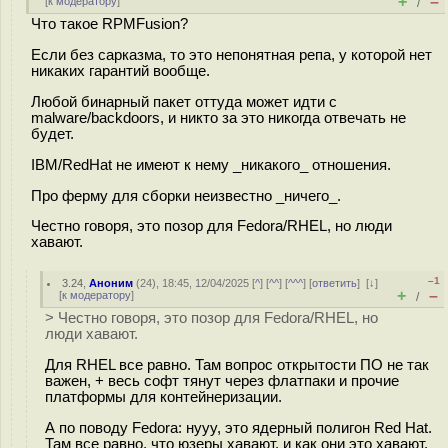
+
–
[
к модератору
]
/
Что такое RPMFusion?
Если без сарказма, то это непонятная репа, у которой нет
никаких гарантий вообще.
Любой бинарный пакет оттуда может идти с
malware/backdoors, и никто за это никогда отвечать не
будет.
IBM/RedHat не имеют к нему _никакого_ отношения.
Про ферму для сборки неизвестно _ничего_.
Честно говоря, это позор для Fedora/RHEL, но люди
хавают.
–1
3.24
,
Аноним
(
24
), 18:45, 12/04/2025 [
^
] [
^^
] [
^^^
] [
ответить
]
[
↓
]
+
–
[
к модератору
]
/
> Честно говоря, это позор для Fedora/RHEL, но
люди хавают.
Для RHEL все равно. Там вопрос открытости ПО не так
важен, + весь софт тянут через флатпаки и прочие
платформы для контейнеризации.
А по поводу Fedora: нууу, это ядерный полигон Red Hat.
Там все равно, что юзеры хавают, и как они это хавают.