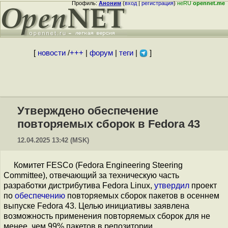
Профиль:
Аноним
(
вход
|
регистрация
)
неRU
opennet.me
[
новости
/
+++
|
форум
|
теги
|
]
Утверждено обеспечение
повторяемых сборок в Fedora 43
12.04.2025 13:42 (MSK)
Комитет FESCo (Fedora Engineering Steering
Committee), отвечающий за техническую часть
разработки дистрибутива Fedora Linux,
утвердил
проект
по
обеспечению
повторяемых сборок пакетов в осеннем
выпуске Fedora 43. Целью инициативы заявлена
возможность применения повторяемых сборок для не
менее, чем 99% пакетов в репозитории.