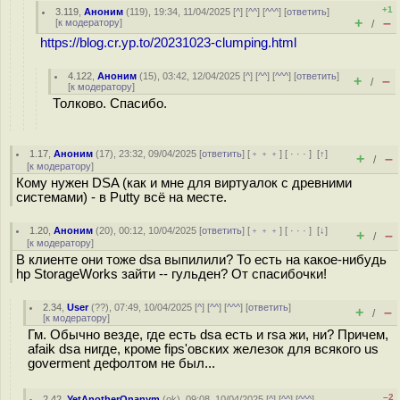
+1
3.119
,
Аноним
(
119
), 19:34, 11/04/2025 [
^
] [
^^
] [
^^^
] [
ответить
]
+
–
[
к модератору
]
/
https://blog.cr.yp.to/20231023-clumping.html
4.122
,
Аноним
(
15
), 03:42, 12/04/2025 [
^
] [
^^
] [
^^^
] [
ответить
]
+
–
/
[
к модератору
]
Толково. Спасибо.
1.17
,
Аноним
(
17
), 23:32, 09/04/2025 [
ответить
] [
﹢﹢﹢
] [
· · ·
]
[
↑
]
+
–
/
[
к модератору
]
Кому нужен DSA (как и мне для виртуалок с древними
системами) - в Putty всё на месте.
1.20
,
Аноним
(
20
), 00:12, 10/04/2025 [
ответить
] [
﹢﹢﹢
] [
· · ·
]
[
↓
]
+
–
/
[
к модератору
]
В клиенте они тоже dsa выпилили? То есть на какое-нибудь
hp StorageWorks зайти -- гульден? От спасибочки!
2.34
,
User
(
??
), 07:49, 10/04/2025 [
^
] [
^^
] [
^^^
] [
ответить
]
+
–
/
[
к модератору
]
Гм. Обычно везде, где есть dsa есть и rsa жи, ни? Причем,
afaik dsa нигде, кроме fips'овских железок для всякого us
goverment дефолтом не был...
–2
2.42
,
YetAnotherOnanym
(
ok
), 09:08, 10/04/2025 [
^
] [
^^
] [
^^^
]