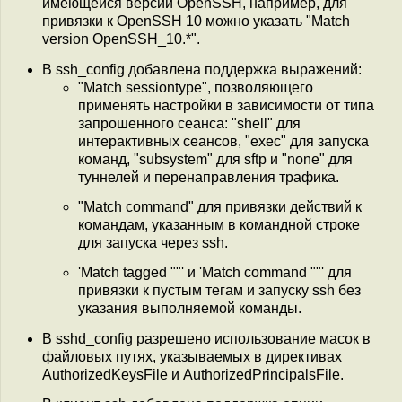
имеющейся версии OpenSSH, например, для
привязки к OpenSSH 10 можно указать "Match
version OpenSSH_10.*".
В ssh_config добавлена поддержка выражений:
"Match sessiontype", позволяющего
применять настройки в зависимости от типа
запрошенного сеанса: "shell" для
интерактивных сеансов, "exec" для запуска
команд, "subsystem" для sftp и "none" для
туннелей и перенаправления трафика.
"Match command" для привязки действий к
командам, указанным в командной строке
для запуска через ssh.
'Match tagged ""' и 'Match command ""' для
привязки к пустым тегам и запуску ssh без
указания выполняемой команды.
В sshd_config разрешено использование масок в
файловых путях, указываемых в директивах
AuthorizedKeysFile и AuthorizedPrincipalsFile.