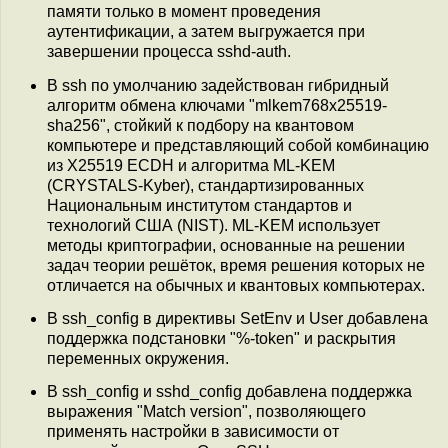
памяти только в момент проведения
аутентификации, а затем выгружается при
завершении процесса sshd-auth.
В ssh по умолчанию задействован гибридный
алгоритм обмена ключами "mlkem768x25519-
sha256", стойкий к подбору на квантовом
компьютере и представляющий собой комбинацию
из X25519 ECDH и алгоритма ML-KEM
(CRYSTALS-Kyber), стандартизированных
Национальным институтом стандартов и
технологий США (NIST). ML-KEM использует
методы криптографии, основанные на решении
задач теории решёток, время решения которых не
отличается на обычных и квантовых компьютерах.
В ssh_config в директивы SetEnv и User добавлена
поддержка подстановки "%-token" и раскрытия
переменных окружения.
В ssh_config и sshd_config добавлена поддержка
выражения "Match version", позволяющего
применять настройки в зависимости от