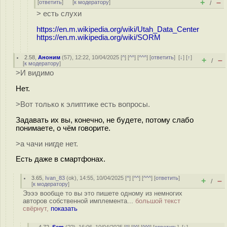
+
–
[
ответить
]
[
к модератору
]
/
> есть слухи
https://en.m.wikipedia.org/wiki/Utah_Data_Center
https://en.m.wikipedia.org/wiki/SORM
2.58
,
Аноним
(
57
), 12:22, 10/04/2025 [
^
] [
^^
] [
^^^
] [
ответить
]
[
↓
] [
↑
]
+
–
/
[
к модератору
]
>И видимо
Нет.
>Вот только к элиптике есть вопросы.
Задавать их вы, конечно, не будете, потому слабо
понимаете, о чём говорите.
>а чачи нигде нет.
Есть даже в смартфонах.
3.65
,
Ivan_83
(
ok
), 14:55, 10/04/2025 [
^
] [
^^
] [
^^^
] [
ответить
]
+
–
/
[
к модератору
]
Ээээ вообще то вы это пишете одному из немногих
авторов собственной имплемента...
большой текст
свёрнут,
показать