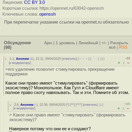
Лицензия:
CC BY 3.0
Короткая ссылка: https://opennet.ru/63042-openssh
Ключевые слова:
openssh
При перепечатке указание ссылки на opennet.ru обязательно
Обсуждение
Ajax
|
1 уровень
|
Линейный
|
+/-
|
Раскрыть
(98)
всё
|
RSS
–22
1.1
,
Аноним
(
1
), 22:11, 09/04/2025 [
ответить
] [
﹢﹢﹢
] [
· · ·
]
[
↓
]
+
–
[
к модератору
]
/
>его удаление позволит стимулировать прекращение
поддержки
Какое они право имеют "стимулировать" (формировать
экосистему)? Монопольное. Как Гугл и Cloudflare имеют
полное право скоту навязывать. Так и эти. Помните об этом.
+15
2.6
,
Аноним
(
-
), 22:36, 09/04/2025 [
^
] [
^^
] [
^^^
] [
ответить
]
[
↓
]
+
–
[
к модератору
]
/
> Какое они право имеют "стимулировать" (формировать
экосистему)?
Наверное потому что они ее и создают?