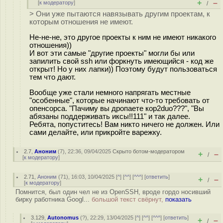
+
–
[
к модератору
]
/
> Они уже пытаются навязывать другим проектам, к
которым отношения не имеют.
Не-не-не, это другое проекты к ним не имеют никакого
отношения))
И вот эти самые "другие проекты" могли бы или
запилить свой ssh или форкнуть имеющийся - код же
открыт! Но у них лапки)) Поэтому будут пользоваться
тем что дают.
Вообще уже стали немного напрягать местные
"особенные", которые начинают что-то требовать от
опенсорса. "Пачиму вы дропаете кор2duo???", "Вы
абязаны поддерживать иксы!!111" и так далее.
Ребята, попуститесь! Вам никто ничего не должен. Или
сами делайте, или прикройте варежку.
2.7
,
Аноним
(
7
), 22:36, 09/04/2025
Скрыто ботом-модератором
+
–
/
[
к модератору
]
2.71
,
Аноним
(
71
), 16:03, 10/04/2025 [
^
] [
^^
] [
^^^
] [
ответить
]
+
–
/
[
к модератору
]
Помнится, был один чел не из OpenSSH, вроде гордо носивший
бирку работника Googl...
большой текст свёрнут,
показать
3.129
,
Autonomus
(
?
), 22:29, 13/04/2025 [
^
] [
^^
] [
^^^
] [
ответить
]
+
–
/