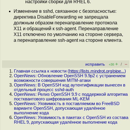
настройки сборки для RHEL 6.
Изменение в sshd, связанное с безопасностью:
директива DisableForwarding не запрещала
должным образом перенаправление протокола
X11 и обращений к ssh-agent. Перенаправление
X11 отключено по умолчанию на стороне сервера,
а перенаправление ssh-agent на стороне клиента.
+
–
исправить
/
+30
Главная ссылка к новости (
https://lists.mindrot.org/pipe...
)
OpenNews: Обновление OpenSSH 9.9p2 с устранением
возможности совершения MITM-атаки
OpenNews: В OpenSSH код аутентификации вынесен в
отдельный процесс sshd-auth
OpenNews: Релиз OpenSSH 9.9 с поддержкой алгоритма
постквантового шифрования ML-KEM
OpenNews: Уязвимость в поставляемом во FreeBSD
варианте OpenSSH, допускающая удалённое
выполнение кода
OpenNews: Уязвимость в пакетах с OpenSSH из состава
RHEL 9, допускающая удалённое выполнение кода