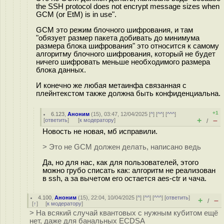
the SSH protocol does not encrypt message sizes when
GCM (or EtM) is in use".
GCM это режим блочного шифрования, и там
"обязует размер пакета добивать до минимума
размера блока шифрования" это относится к самому
алгоритму блочного шифрования, который не будет
ничего шифровать меньше необходимого размера
блока данных.
И конечно же любая метаинфа связанная с
плейнтекстом также должна быть конфиденциальна.
+1
6.123
,
Аноним
(
15
), 03:47, 12/04/2025 [
^
] [
^^
] [
^^^
]
+
–
[
ответить
]
[
к модератору
]
/
Новость не новая, мб исправили.
> Это не GCM должен делать, написано ведь
Да, но для нас, как для пользователей, этого
можно грубо списать как: алгоритм не реализован
в ssh, а за вычетом его остается aes-ctr и чача.
4.100
,
Аноним
(
15
), 22:04, 10/04/2025 [
^
] [
^^
] [
^^^
] [
ответить
]
+
–
/
[
↑
] [
к модератору
]
> На всякий случай квантовых с нужным кубитом ещё
нет, даже для банальных ECDSA