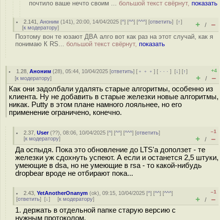
почтило ваше нечто своим ...
большой текст свёрнут,
показать
2.141
,
Аноним
(
141
), 20:00, 14/04/2025 [
^
] [
^^
] [
^^^
] [
ответить
]
[
↑
]
+
–
/
[
к модератору
]
Поэтому вон те юзают ДВА алго вот как раз на этот случай, как я
понимаю К RS...
большой текст свёрнут,
показать
+4
1.28
,
Аноним
(
28
), 05:44, 10/04/2025 [
ответить
] [
﹢﹢﹢
] [
· · ·
]
[
↓
] [
↑
]
+
–
[
к модератору
]
/
Как они задолбали удалять старые алгоритмы, особенно из
клиента. Ну не добавить в старые железки новые алгоритмы,
никак. Putty в этом плане намного лояльнее, но его
применение ограничено, конечно.
–1
2.37
,
User
(
??
), 08:06, 10/04/2025 [
^
] [
^^
] [
^^^
] [
ответить
]
+
–
[
к модератору
]
/
Да оспыдя. Пока это обновление до LTS'а доползет - те
железки уж сдохнуть успеют. А если и останется 2,5 штуки,
умеющие в dsa, но не умеющие в rsa - то какой-нибудь
dropbear вроде не отбирают пока...
–1
2.43
,
YetAnotherOnanym
(
ok
), 09:15, 10/04/2025 [
^
] [
^^
] [
^^^
]
+
–
[
ответить
]
[
↓
] [
к модератору
]
/
1. держать в отдельной папке старую версию с
нужным протоколом.