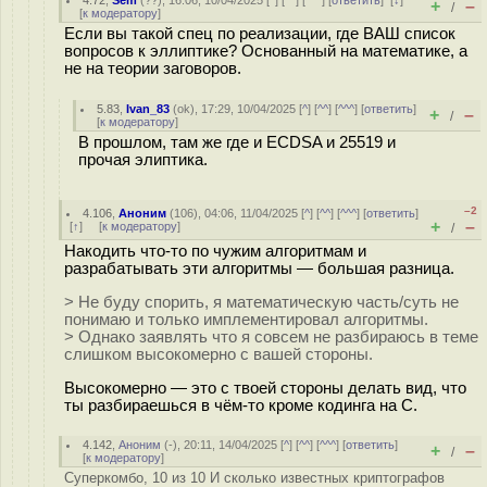
4.72
,
Sem
(
??
), 16:06, 10/04/2025 [
^
] [
^^
] [
^^^
] [
ответить
]
[
↓
]
+
–
/
[
к модератору
]
Если вы такой спец по реализации, где ВАШ список
вопросов к эллиптике? Основанный на математике, а
не на теории заговоров.
5.83
,
Ivan_83
(
ok
), 17:29, 10/04/2025 [
^
] [
^^
] [
^^^
] [
ответить
]
+
–
/
[
к модератору
]
В прошлом, там же где и ECDSA и 25519 и
прочая элиптика.
–2
4.106
,
Аноним
(
106
), 04:06, 11/04/2025 [
^
] [
^^
] [
^^^
] [
ответить
]
+
–
[
↑
] [
к модератору
]
/
Накодить что-то по чужим алгоритмам и
разрабатывать эти алгоритмы — большая разница.
> Не буду спорить, я математическую часть/суть не
понимаю и только имплементировал алгоритмы.
> Однако заявлять что я совсем не разбираюсь в теме
слишком высокомерно с вашей стороны.
Высокомерно — это с твоей стороны делать вид, что
ты разбираешься в чём-то кроме кодинга на С.
4.142
,
Аноним
(
-
), 20:11, 14/04/2025 [
^
] [
^^
] [
^^^
] [
ответить
]
+
–
/
[
к модератору
]
Суперкомбо, 10 из 10 И сколько известных криптографов