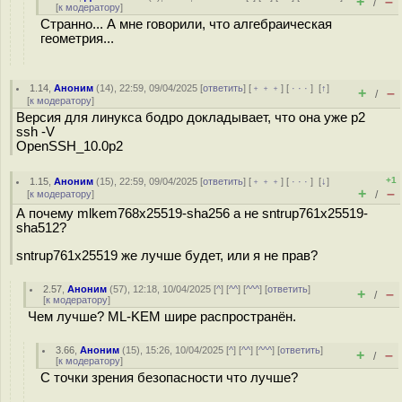
+
–
/
[
к модератору
]
Странно... А мне говорили, что алгебраическая
геометрия...
1.14
,
Аноним
(
14
), 22:59, 09/04/2025 [
ответить
] [
﹢﹢﹢
] [
· · ·
]
[
↑
]
+
–
/
[
к модератору
]
Версия для линукса бодро докладывает, что она уже р2
ssh -V
OpenSSH_10.0p2
+1
1.15
,
Аноним
(
15
), 22:59, 09/04/2025 [
ответить
] [
﹢﹢﹢
] [
· · ·
]
[
↓
]
+
–
[
к модератору
]
/
А почему mlkem768x25519-sha256 а не sntrup761x25519-
sha512?
sntrup761x25519 же лучше будет, или я не прав?
2.57
,
Аноним
(
57
), 12:18, 10/04/2025 [
^
] [
^^
] [
^^^
] [
ответить
]
+
–
/
[
к модератору
]
Чем лучше? ML-KEM шире распространён.
3.66
,
Аноним
(
15
), 15:26, 10/04/2025 [
^
] [
^^
] [
^^^
] [
ответить
]
+
–
/
[
к модератору
]
С точки зрения безопасности что лучше?