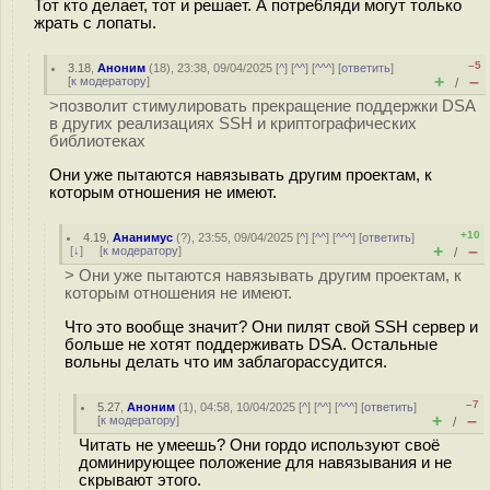
Тот кто делает, тот и решает. А потpe6ляди могут только
жрать с лопаты.
–5
3.18
,
Аноним
(
18
), 23:38, 09/04/2025 [
^
] [
^^
] [
^^^
] [
ответить
]
+
–
[
к модератору
]
/
>позволит стимулировать прекращение поддержки DSA
в других реализациях SSH и криптографических
библиотеках
Они уже пытаются навязывать другим проектам, к
которым отношения не имеют.
+10
4.19
,
Ананимус
(
?
), 23:55, 09/04/2025 [
^
] [
^^
] [
^^^
] [
ответить
]
+
–
[
↓
] [
к модератору
]
/
> Они уже пытаются навязывать другим проектам, к
которым отношения не имеют.
Что это вообще значит? Они пилят свой SSH сервер и
больше не хотят поддерживать DSA. Остальные
вольны делать что им заблагорассудится.
–7
5.27
,
Аноним
(
1
), 04:58, 10/04/2025 [
^
] [
^^
] [
^^^
] [
ответить
]
+
–
[
к модератору
]
/
Читать не умеешь? Они гордо используют своё
доминирующее положение для навязывания и не
скрывают этого.