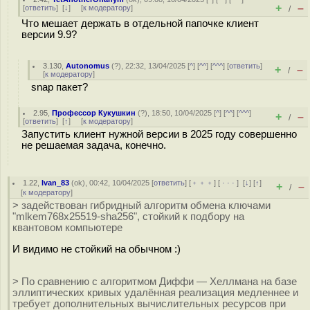
+
–
[
ответить
]
[
↓
] [
к модератору
]
/
Что мешает держать в отдельной папочке клиент
версии 9.9?
3.130
,
Autonomus
(
?
), 22:32, 13/04/2025 [
^
] [
^^
] [
^^^
] [
ответить
]
+
–
/
[
к модератору
]
snap пакет?
2.95
,
Профессор Кукушкин
(
?
), 18:50, 10/04/2025 [
^
] [
^^
] [
^^^
]
+
–
/
[
ответить
]
[
↑
] [
к модератору
]
Запустить клиент нужной версии в 2025 году совершенно
не решаемая задача, конечно.
1.22
,
Ivan_83
(
ok
), 00:42, 10/04/2025 [
ответить
] [
﹢﹢﹢
] [
· · ·
]
[
↓
] [
↑
]
+
–
/
[
к модератору
]
> задействован гибридный алгоритм обмена ключами
"mlkem768x25519-sha256", стойкий к подбору на
квантовом компьютере
И видимо не стойкий на обычном :)
> По сравнению с алгоритмом Диффи — Хеллмана на базе
эллиптических кривых удалённая реализация медленнее и
требует дополнительных вычислительных ресурсов при