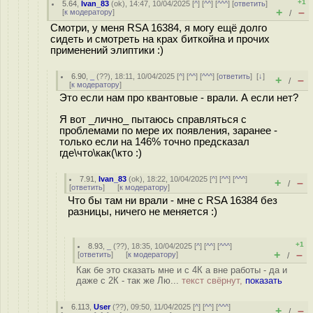
+1
5.64
,
Ivan_83
(
ok
), 14:47, 10/04/2025 [
^
] [
^^
] [
^^^
] [
ответить
]
+
–
[
к модератору
]
/
Смотри, у меня RSA 16384, я могу ещё долго
сидеть и смотреть на крах биткойна и прочих
применений элиптики :)
6.90
,
_
(
??
), 18:11, 10/04/2025 [
^
] [
^^
] [
^^^
] [
ответить
]
[
↓
]
+
–
/
[
к модератору
]
Это если нам про квантовые - врали. А если нет?
Я вот _лично_ пытаюсь справляться с
проблемами по мере их появления, заранее -
только если на 146% точно предсказал
где\что\как(\кто :)
7.91
,
Ivan_83
(
ok
), 18:22, 10/04/2025 [
^
] [
^^
] [
^^^
]
+
–
/
[
ответить
]
[
к модератору
]
Что бы там ни врали - мне с RSA 16384 без
разницы, ничего не меняется :)
+1
8.93
,
_
(
??
), 18:35, 10/04/2025 [
^
] [
^^
] [
^^^
]
+
–
[
ответить
]
[
к модератору
]
/
Как бе это сказать мне и с 4К а вне работы - да и
даже с 2К - так же Лю...
текст свёрнут,
показать
6.113
,
User
(
??
), 09:50, 11/04/2025 [
^
] [
^^
] [
^^^
]
+
–
/