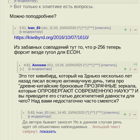
[
к модератору
]
> Вот только к элиптике есть вопросы.
Можно поподробнее?
3.51
,
Ivan_83
(
ok
), 11:03, 10/04/2025 [
^
] [
^^
] [
^^^
] [
ответить
]
+
–
/
[
к модератору
]
https://kiwibyrd.org/2016/10/07/1610/
Из забавных совпадений тут то, что p-256 теперь
форсит везде гугол для ECDH.
+1
4.61
,
Аноним
(
61
), 14:28, 10/04/2025 [
^
] [
^^
] [
^^^
] [
ответить
]
+
–
[
↓
] [
к модератору
]
/
Это тот кивибирд, который на 3дньюз несколько лет
назад писал всякую антинаучную дичь, типа про
"древне-китайские бронзовые ПРОЗРАЧНЫЕ зеркала,
которые ОПРОВЕРГАЮТ СОВРЕМЕННУЮ НАУКУ"? И
вы приводите его статью десятилетней давности для
чего? Над вами недостаточно часто смеются?
5.63
,
Ivan_83
(
ok
), 14:45, 10/04/2025 [
^
] [
^^
] [
^^^
] [
ответить
]
+
–
/
[
к модератору
]
Да автора бывает заносит Но в данном случае речь
идёт об объективно наблюдаемых...
большой текст
свёрнут,
показать