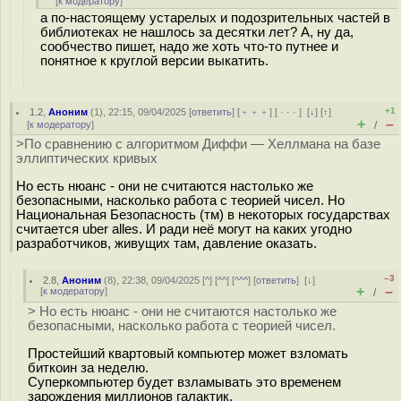
[
к модератору
]
а по-настоящему устарелых и подозрительных частей в
библиотеках не нашлось за десятки лет? А, ну да,
сообчество пишет, надо же хоть что-то путнее и
понятное к круглой версии выкатить.
+1
1.2
,
Аноним
(
1
), 22:15, 09/04/2025 [
ответить
] [
﹢﹢﹢
] [
· · ·
]
[
↓
] [
↑
]
+
–
[
к модератору
]
/
>По сравнению с алгоритмом Диффи — Хеллмана на базе
эллиптических кривых
Но есть нюанс - они не считаются настолько же
безопасными, насколько работа с теорией чисел. Но
Национальная Безопасность (тм) в некоторых государствах
считается uber alles. И ради неё могут на каких угодно
разработчиков, живущих там, давление оказать.
–3
2.8
,
Аноним
(
8
), 22:38, 09/04/2025 [
^
] [
^^
] [
^^^
] [
ответить
]
[
↓
]
+
–
[
к модератору
]
/
> Но есть нюанс - они не считаются настолько же
безопасными, насколько работа с теорией чисел.
Простейший квартовый компьютер может взломать
биткоин за неделю.
Суперкомпьютер будет взламывать это временем
зарождения миллионов галактик.