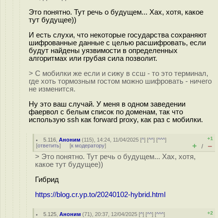
Это понятно. Тут речь о будущем... Хах, хотя, какое
тут будущее))
И есть слухи, что некоторые государства сохраняют
шифрованные данные с целью расшифровать, если
будут найдены уязвимости в определенных
алгоритмах или грубая сила позволит.
> С мобилки же если и сижу в ссш - то это терминал,
где хоть тормозным гостом можно шифровать - ничего
не изменится.
Ну это ваш случай. У меня в одном заведении
фаервол с белым список по доменам, так что
использую ssh как forward proxy, как раз с мобилки.
+1
5.116
,
Аноним
(
115
), 14:24, 11/04/2025 [
^
] [
^^
] [
^^^
]
+
–
[
ответить
]
[
к модератору
]
/
> Это понятно. Тут речь о будущем... Хах, хотя,
какое тут будущее))
Гибрид
https://blog.cr.yp.to/20240102-hybrid.html
+2
5.125
,
Аноним
(
71
), 20:37, 12/04/2025 [
^
] [
^^
] [
^^^
]