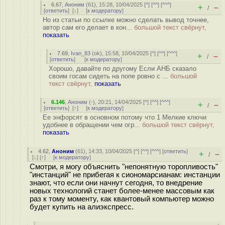
6.67
,
Аноним
(
61
), 15:28, 10/04/2025 [
^
] [
^^
] [
^^^
]
+
–
/
[
ответить
]
[
↓
] [
к модератору
]
Но из статьи по ссылке можно сделать вывод точнее,
автор сам его делает в кон...
большой текст свёрнут,
показать
7.69
,
Ivan_83
(
ok
), 15:58, 10/04/2025 [
^
] [
^^
] [
^^^
]
+
–
/
[
ответить
]
[
к модератору
]
Хорошо, давайте по другому Если АНБ сказало
своим госам сидеть на попе ровно с ...
большой
текст свёрнут,
показать
6.146
,
Аноним
(
-
), 20:21, 14/04/2025 [
^
] [
^^
] [
^^^
]
+
–
/
[
ответить
]
[
↑
] [
к модератору
]
Ее энфорсят в основном потому что 1 Мелкие ключи
удобнее в обращении чем огр...
большой текст свёрнут,
показать
4.62
,
Аноним
(
61
), 14:33, 10/04/2025 [
^
] [
^^
] [
^^^
] [
ответить
]
+
–
/
[
↓
] [
↑
] [
к модератору
]
Смотри, я могу объяснить "непонятную торопливость"
"инстанций" не прибегая к сиономарсианам: инстанции
знают, что если они начнут сегодня, то внедрение
новых технологий станет более-менее массовым как
раз к тому моменту, как квантовый компьютер можно
будет купить на алиэкспресс.