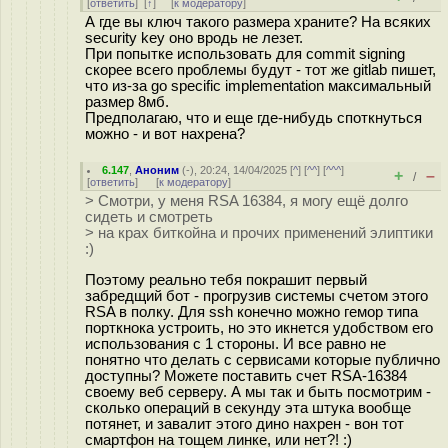
[
ответить
]
[
↑
] [
к модератору
]
А где вы ключ такого размера храните? На всяких
security key оно вродь не лезет.
При попытке использовать для commit signing
скорее всего проблемы будут - тот же gitlab пишет,
что из-за go specific implementation максимальный
размер 8мб.
Предполагаю, что и еще где-нибудь споткнуться
можно - и вот нахрена?
6.147
,
Аноним
(
-
), 20:24, 14/04/2025 [
^
] [
^^
] [
^^^
]
+
–
/
[
ответить
]
[
к модератору
]
> Смотри, у меня RSA 16384, я могу ещё долго
сидеть и смотреть
> на крах биткойна и прочих применений элиптики
:)
Поэтому реально тебя покрашит первый
забредщий бот - прогрузив системы счетом этого
RSA в полку. Для ssh конечно можно гемор типа
порткнока устроить, но это икнется удобством его
использования с 1 стороны. И все равно не
понятно что делать с сервисами которые публично
доступны? Можете поставить счет RSA-16384
своему веб серверу. А мы так и быть посмотрим -
сколько операций в секунду эта штука вообще
потянет, и завалит этого дино нахрен - вон тот
смартфон на тощем линке, или нет?! :)