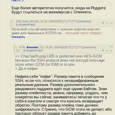
hach.../
Еще более авторитетно получится, когда на Реддите
будут ссылаться на анонимусов с Опеннета.
3.53
,
Ivan_83
(
ok
), 11:10, 10/04/2025 [
^
] [
^^
] [
^^^
] [
ответить
]
+
–
/
[
к модератору
]
На всякий случай квантовых с нужным кубитом ещё нет,
даже для банальных ECDSA на...
большой текст свёрнут,
показать
+1
4.76
,
Аноним
(
71
), 16:29, 10/04/2025 [
^
] [
^^
] [
^^^
] [
ответить
]
+
–
[
↓
] [
к модератору
]
/
>> Chacha20-poly1305 is preferred over AES-GCM
because the SSH protocol does not encrypt message
sizes when GCM (or EtM) is in use.
> Да и пофиг
Нифига себе "пофиг". Размер пакета в сообщении
SSH, если что, относится к незашифрованным
реальным данным. Размер дополнительного
рандомного паддинга идёт ещё одним байтом. Зная
размер плейнтекста, можно, например, угадать, чем
конкретно вы сейчас занимаетесь/ печатая что-то у
себя в консоли и смотря что консоль возвращает
обратно. Поэтому размер плейна тоже должен
шифроваться. Странно, что GCM этого не делает, ибо
протокол обязует размер пакета добивать до