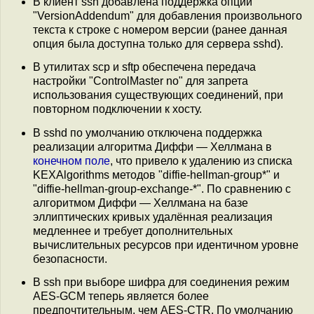
В клиент ssh добавлена поддержка опции
"VersionAddendum" для добавления произвольного
текста к строке с номером версии (ранее данная
опция была доступна только для сервера sshd).
В утилитах scp и sftp обеспечена передача
настройки "ControlMaster no" для запрета
использования существующих соединений, при
повторном подключении к хосту.
В sshd по умолчанию отключена поддержка
реализации алгоритма Диффи — Хеллмана в
конечном поле
, что привело к удалению из списка
KEXAlgorithms методов "diffie-hellman-group*" и
"diffie-hellman-group-exchange-*". По сравнению с
алгоритмом Диффи — Хеллмана на базе
эллиптических кривых удалённая реализация
медленнее и требует дополнительных
вычислительных ресурсов при идентичном уровне
безопасности.
В ssh при выборе шифра для соединения режим
AES-GCM теперь является более
предпочтительным, чем AES-CTR. По умолчанию