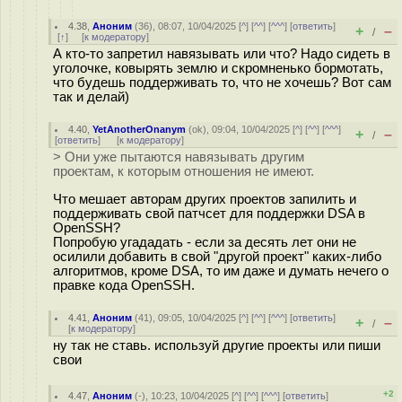
4.38
,
Аноним
(
36
), 08:07, 10/04/2025 [
^
] [
^^
] [
^^^
] [
ответить
]
+
–
/
[
↑
] [
к модератору
]
А кто-то запретил навязывать или что? Надо сидеть в
уголочке, ковырять землю и скромненько бормотать,
что будешь поддерживать то, что не хочешь? Вот сам
так и делай)
4.40
,
YetAnotherOnanym
(
ok
), 09:04, 10/04/2025 [
^
] [
^^
] [
^^^
]
+
–
/
[
ответить
]
[
к модератору
]
> Они уже пытаются навязывать другим
проектам, к которым отношения не имеют.
Что мешает авторам других проектов запилить и
поддерживать свой патчсет для поддержки DSA в
OpenSSH?
Попробую угададать - если за десять лет они не
осилили добавить в свой "другой проект" каких-либо
алгоритмов, кроме DSA, то им даже и думать нечего о
правке кода OpenSSH.
4.41
,
Аноним
(
41
), 09:05, 10/04/2025 [
^
] [
^^
] [
^^^
] [
ответить
]
+
–
/
[
к модератору
]
ну так не ставь. используй другие проекты или пиши
свои
+2
4.47
,
Аноним
(
-
), 10:23, 10/04/2025 [
^
] [
^^
] [
^^^
] [
ответить
]