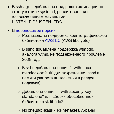
В ssh-agent добавлена поддержка активации по
сокету в стиле systemd, реализованная с
использованием механизма
LISTEN_PID/LISTEN_FDS.
В
переносимой версии
:
Реализована поддержка криптографической
библиотеки
AWS-LC
(AWS libcrypto).
В sshd добавлена поддержка wtmpdb,
аналога wtmp, не подверженного проблеме
2038 года.
В sshd добавлена опция "--with-linux-
memlock-onfault" для закрепления sshd в
памяти (запрета вытеснения в раздел
подкачки).
Добавлена опция "--with-security-key-
standalone" для сборки обособленной
библиотеки sk-libfido2.
Из спецификации RPM-пакета убраны