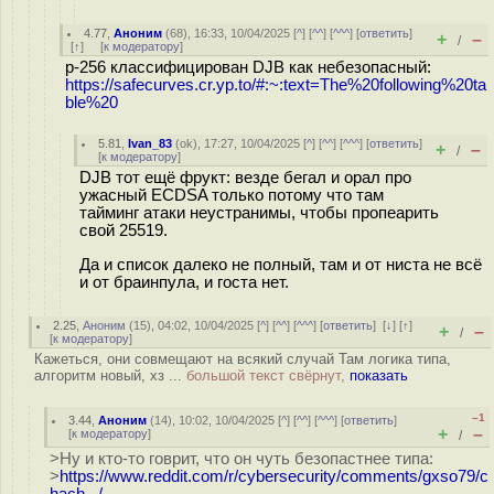
4.77
,
Аноним
(
68
), 16:33, 10/04/2025 [
^
] [
^^
] [
^^^
] [
ответить
]
+
–
/
[
↑
] [
к модератору
]
p-256 классифицирован DJB как небезопасный:
https://safecurves.cr.yp.to/#:~:text=The%20following%20ta
ble%20
5.81
,
Ivan_83
(
ok
), 17:27, 10/04/2025 [
^
] [
^^
] [
^^^
] [
ответить
]
+
–
/
[
к модератору
]
DJB тот ещё фрукт: везде бегал и орал про
ужасный ECDSA только потому что там
тайминг атаки неустранимы, чтобы пропеарить
свой 25519.
Да и список далеко не полный, там и от ниста не всё
и от браинпула, и госта нет.
2.25
,
Аноним
(
15
), 04:02, 10/04/2025 [
^
] [
^^
] [
^^^
] [
ответить
]
[
↓
] [
↑
]
+
–
/
[
к модератору
]
Кажеться, они совмещают на всякий случай Там логика типа,
алгоритм новый, хз ...
большой текст свёрнут,
показать
–1
3.44
,
Аноним
(
14
), 10:02, 10/04/2025 [
^
] [
^^
] [
^^^
] [
ответить
]
+
–
[
к модератору
]
/
>Ну и кто-то говрит, что он чуть безопастнее типа:
>
https://www.reddit.com/r/cybersecurity/comments/gxso79/c