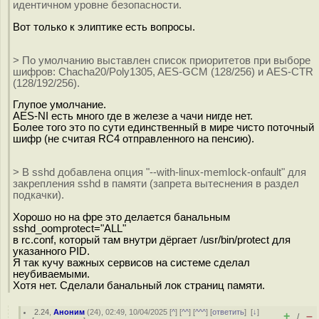
идентичном уровне безопасности.
Вот только к элиптике есть вопросы.
> По умолчанию выставлен список приоритетов при выборе
шифров: Chacha20/Poly1305, AES-GCM (128/256) и AES-CTR
(128/192/256).
Глупое умолчание.
AES-NI есть много где в железе а чачи нигде нет.
Более того это по сути единственный в мире чисто поточный
шифр (не считая RC4 отправленного на пенсию).
> В sshd добавлена опция "--with-linux-memlock-onfault" для
закрепления sshd в памяти (запрета вытеснения в раздел
подкачки).
Хорошо но на фре это делается банальным
sshd_oomprotect="ALL"
в rc.conf, который там внутри дёргает /usr/bin/protect для
указанного PID.
Я так кучу важных сервисов на системе сделал
неубиваемыми.
Хотя нет. Сделали банальный лок страниц памяти.
2.24
,
Аноним
(
24
), 02:49, 10/04/2025 [
^
] [
^^
] [
^^^
] [
ответить
]
[
↓
]
+
–
/