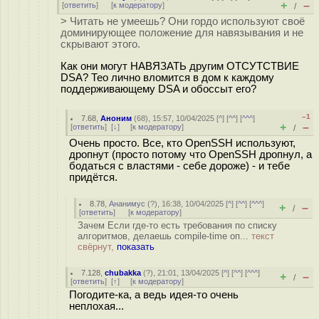
+
–
[
ответить
]
[
к модератору
]
/
> Читать не умеешь? Они гордо используют своё
доминирующее положение для навязывания и не
скрывают этого.
Как они могут НАВЯЗАТЬ другим ОТСУТСТВИЕ
DSA? Тео лично вломится в дом к каждому
поддерживающему DSA и обоссыт его?
–1
7.68
,
Аноним
(
68
), 15:57, 10/04/2025 [
^
] [
^^
] [
^^^
]
+
–
[
ответить
]
[
↓
] [
к модератору
]
/
Очень просто. Все, кто OpenSSH используют,
дропнут (просто потому что OpenSSH дропнул, а
бодаться с властями - себе дороже) - и тебе
придётся.
8.78
,
Ананимус
(
?
), 16:38, 10/04/2025 [
^
] [
^^
] [
^^^
]
+
–
/
[
ответить
]
[
к модератору
]
Зачем Если где-то есть требования по списку
алгоритмов, делаешь compile-time оп...
текст
свёрнут,
показать
7.128
,
chubakka
(
?
), 21:01, 13/04/2025 [
^
] [
^^
] [
^^^
]
+
–
/
[
ответить
]
[
↑
] [
к модератору
]
Погодите-ка, а ведь идея-то очень
неплохая...