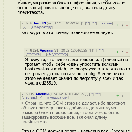
минимума размера блока шифрования, чтобы можно
было зашифровать вообще всё, включая длину
плейнтекста.
5.82
,
Ivan_83
(
ok
), 17:28, 10/04/2025 [
^
] [
^^
] [
^^^
] [
ответить
]
+
–
/
[
↓
] [
к модератору
]
Как видишь это почему то никого не волнует.
6.124
,
Аноним
(
71
), 20:32, 12/04/2025 [
^
] [
^^
] [
^^^
]
+
–
/
[
ответить
]
[
к модератору
]
Я вижу то, что никто даже конфиг ssh (клиента) не
трогает, чтобы себе жизнь упростить всякими
hostkeyalias и match, не говоря уже о том, что никто
не трогает дефолтный sshd_config. А если никто
этого не делает, значит по дефолту у всех и так
чача и ed25519.
5.115
,
Аноним
(
115
), 14:14, 11/04/2025 [
^
] [
^^
] [
^^^
]
+
–
/
[
ответить
]
[
↑
] [
к модератору
]
> Странно, что GCM этого не делает, ибо протокол
обязует размер пакета добивать до минимума
размера блока шифрования, чтобы можно было
зашифровать вообще всё, включая длину
плейнтекста.
Это не GCM должен делать, написано ведь "because