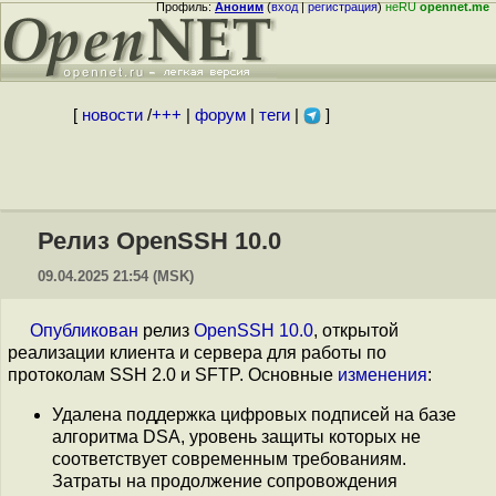
Профиль:
Аноним
(
вход
|
регистрация
)
неRU
opennet.me
[
новости
/
+++
|
форум
|
теги
|
]
Релиз OpenSSH 10.0
09.04.2025 21:54 (MSK)
Опубликован
релиз
OpenSSH 10.0
, открытой
реализации клиента и сервера для работы по
протоколам SSH 2.0 и SFTP. Основные
изменения
:
Удалена поддержка цифровых подписей на базе
алгоритма DSA, уровень защиты которых не
соответствует современным требованиям.
Затраты на продолжение сопровождения