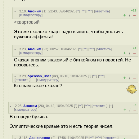
+13
3.10
,
Аноним
(
1
), 22:43, 09/04/2025 [
^
] [
^^
] [
^^^
] [
ответить
]
+
–
[
к модератору
]
/
>квартовый
Это же сколько кварт надо выпить, чтобы достичь
нужного эффекта!
+1
3.23
,
Аноним
(
23
), 00:57, 10/04/2025 [
^
] [
^^
] [
^^^
] [
ответить
]
+
–
[
к модератору
]
/
Сказал аноним знакомый с биткойном из новостей. Не
позорьтесь.
3.29
,
openssh_user
(
ok
), 06:10, 10/04/2025 [
^
] [
^^
] [
^^^
]
+
–
/
[
ответить
]
[
к модератору
]
Кто вам такое сказал?
+1
2.26
,
Аноним
(
26
), 04:42, 10/04/2025 [
^
] [
^^
] [
^^^
] [
ответить
]
[
↑
]
+
–
[
к модератору
]
/
В огороде бузина.
Эллиптические кривые это и есть теория чисел.
3.118
,
Да не важно
(
?
), 17:56, 11/04/2025 [
^
] [
^^
] [
^^^
] [
ответить
]