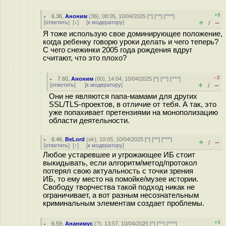
+9
6.36
,
Аноним
(
36
), 08:05, 10/04/2025 [
^
] [
^^
] [
^^^
]
+
–
[
ответить
]
[
↓
] [
к модератору
]
/
Я тоже использую свое доминирующее положение,
когда ребенку говорю уроки делать и чего теперь?
С чего снежинки 2005 года рождения вдруг
считают, что это плохо?
–2
7.60
,
Аноним
(
60
), 14:04, 10/04/2025 [
^
] [
^^
] [
^^^
]
+
–
[
ответить
]
[
к модератору
]
/
Они не являются папа-мамами для других
SSL/TLS-проектов, в отличие от тебя. А так, это
уже попахивает претензиями на монополизацию
области деятельности.
6.46
,
BeLord
(
ok
), 10:05, 10/04/2025 [
^
] [
^^
] [
^^^
]
+
–
/
[
ответить
]
[
↑
] [
к модератору
]
Любое устаревшее и угрожающее ИБ стоит
выкидывать, если алгоритм/метод/протокол
потерял свою актуальность с точки зрения
ИБ, то ему место на помойке/музее истории.
Свободу творчества такой подход никак не
ограничивает, а вот разным несознательным
криминальным элементам создает проблемы.
+3
6.59
,
Ананимус
(
?
), 13:57, 10/04/2025 [
^
] [
^^
] [
^^^
]