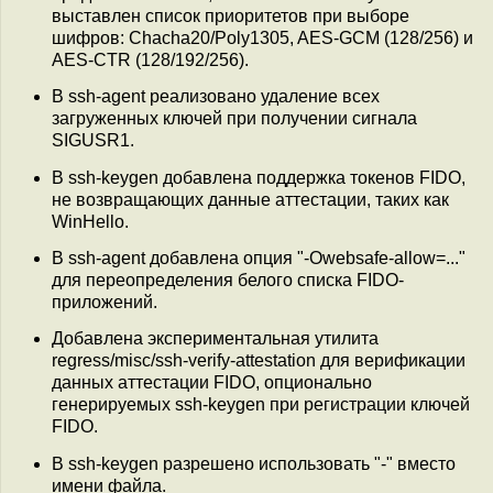
выставлен список приоритетов при выборе
шифров: Chacha20/Poly1305, AES-GCM (128/256) и
AES-CTR (128/192/256).
В ssh-agent реализовано удаление всех
загруженных ключей при получении сигнала
SIGUSR1.
В ssh-keygen добавлена поддержка токенов FIDO,
не возвращающих данные аттестации, таких как
WinHello.
В ssh-agent добавлена опция "-Owebsafe-allow=..."
для переопределения белого списка FIDO-
приложений.
Добавлена экспериментальная утилита
regress/misc/ssh-verify-attestation для верификации
данных аттестации FIDO, опционально
генерируемых ssh-keygen при регистрации ключей
FIDO.
В ssh-keygen разрешено использовать "-" вместо
имени файла.