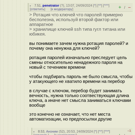
7.51
,
penetrator
(
?
), 13:07, 24/09/2024 [
^
] [
^^
] [
^^^
]
+
–
/
[
ответить
]
[
к модератору
]
> Ротация что ключей что паролей примерно
бесполезна, используй второй фактор или
аппаратное
> хранилище ключей ssh типа гугл титана или
юбикея.
вы понимаете зачем нужна ротация паролей? и
почему она ненужна для ключей?
ротация паролей изначально преследует цель
смены относительно ненадежного пароля на
новый с течением времени
чтобы подбирать пароль не было смысла, чтобы
у атакующего не хватило времени на перебор
в случае с ключом, перебор будет занимать
вечность, нужна только соотвествующая длина
ключа, а иначе нет смысла заниматься ключами
вообще
это конечно не означает, что нет места
автоматизации, но предпосылки другие
–1
8.53
,
Аноним
(
52
), 20:53, 24/09/2024 [
^
] [
^^
] [
^^^
]