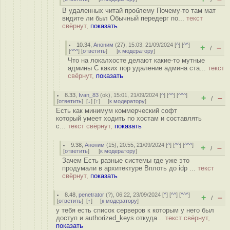
/
В удаленных читай проблему Почему-то там мат
видите ли был Обычный передерг по...
текст
свёрнут,
показать
10.34
,
Аноним
(
27
), 15:03, 21/09/2024 [
^
] [
^^
]
+
–
/
[
^^^
] [
ответить
]
[
к модератору
]
Что на локалхосте делают какие-то мутные
админы С каких пор удаление админа ста...
текст
свёрнут,
показать
8.33
,
Ivan_83
(
ok
), 15:01, 21/09/2024 [
^
] [
^^
] [
^^^
]
+
–
/
[
ответить
]
[
↓
] [
↑
] [
к модератору
]
Есть как минимум коммерческий софт
который умеет ходить по хостам и составлять
с...
текст свёрнут,
показать
9.38
,
Аноним
(
15
), 20:55, 21/09/2024 [
^
] [
^^
] [
^^^
]
+
–
/
[
ответить
]
[
к модератору
]
Зачем Есть разные системы где уже это
продумали в архитектуре Вплоть до idp ...
текст
свёрнут,
показать
8.48
,
penetrator
(
?
), 06:22, 23/09/2024 [
^
] [
^^
] [
^^^
]
+
–
/
[
ответить
]
[
↑
] [
к модератору
]
у тебя есть список серверов к которым у него был
доступ и authorized_keys откуда...
текст свёрнут,
показать