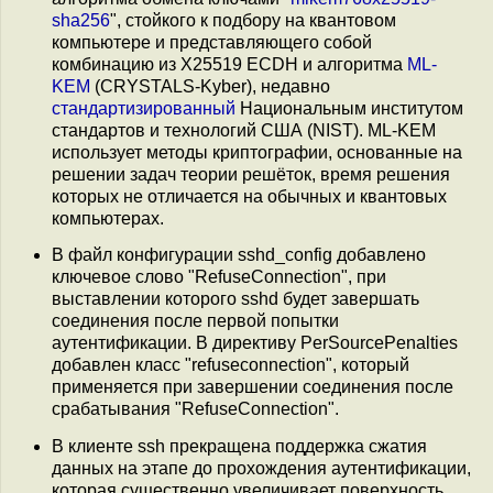
sha256
", стойкого к подбору на квантовом
компьютере и представляющего собой
комбинацию из X25519 ECDH и алгоритма
ML-
KEM
(CRYSTALS-Kyber), недавно
стандартизированный
Национальным институтом
стандартов и технологий США (NIST). ML-KEM
использует методы криптографии, основанные на
решении задач теории решёток, время решения
которых не отличается на обычных и квантовых
компьютерах.
В файл конфигурации sshd_config добавлено
ключевое слово "RefuseConnection", при
выставлении которого sshd будет завершать
соединения после первой попытки
аутентификации. В директиву PerSourcePenalties
добавлен класс "refuseconnection", который
применяется при завершении соединения после
срабатывания "RefuseConnection".
В клиенте ssh прекращена поддержка сжатия
данных на этапе до прохождения аутентификации,
которая существенно увеличивает поверхность