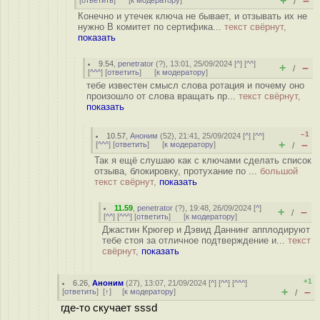
+
–
[
ответить
]
[
к модератору
]
/
Конечно и утечек ключа не бывает, и отзывать их не
нужно В комитет по сертифика...
текст свёрнут,
показать
9.54
,
penetrator
(
?
), 13:01, 25/09/2024 [
^
] [
^^
]
+
–
/
[
^^^
] [
ответить
]
[
к модератору
]
тебе известен смысл слова ротация и почему оно
произошло от слова вращать пр...
текст свёрнут,
показать
–1
10.57
,
Аноним
(
52
), 21:41, 25/09/2024 [
^
] [
^^
]
+
–
[
^^^
] [
ответить
]
[
к модератору
]
/
Так я ещё слушаю как с ключами сделать список
отзыва, блокировку, протухание по ...
большой
текст свёрнут,
показать
11.59
,
penetrator
(
?
), 19:48, 26/09/2024 [
^
]
+
–
/
[
^^
] [
^^^
] [
ответить
]
[
к модератору
]
Джастин Крюгер и Дэвид Даннинг апплодируют
тебе стоя за отличное подтверждение и...
текст
свёрнут,
показать
+1
6.26
,
Аноним
(
27
), 13:07, 21/09/2024 [
^
] [
^^
] [
^^^
]
+
–
[
ответить
]
[
↑
] [
к модератору
]
/
где-то скучает sssd