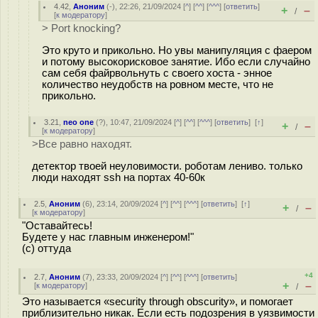
4.42
,
Аноним
(
-
), 22:26, 21/09/2024 [
^
] [
^^
] [
^^^
] [
ответить
]
+
–
/
[
к модератору
]
> Port knocking?
Это круто и прикольно. Но увы манипуляция с фаером
и потому высокорисковое занятие. Ибо если случайно
сам себя файрвольнуть с своего хоста - энное
количество неудобств на ровном месте, что не
прикольно.
3.21
,
neo one
(
?
), 10:47, 21/09/2024 [
^
] [
^^
] [
^^^
] [
ответить
]
[
↑
]
+
–
/
[
к модератору
]
>Все равно находят.
детектор твоей неуловимости. роботам лениво. только
люди находят ssh на портах 40-60к
2.5
,
Аноним
(
6
), 23:14, 20/09/2024 [
^
] [
^^
] [
^^^
] [
ответить
]
[
↑
]
+
–
/
[
к модератору
]
"Оставайтесь!
Будете у нас главным инженером!"
(с) оттуда
+4
2.7
,
Аноним
(
7
), 23:33, 20/09/2024 [
^
] [
^^
] [
^^^
] [
ответить
]
+
–
[
к модератору
]
/
Это называется «security through obscurity», и помогает
приблизительно никак. Если есть подозрения в уязвимости