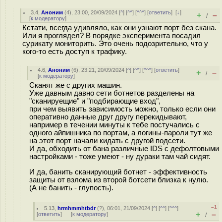
3.4
,
Аноним
(
4
), 23:00, 20/09/2024 [
^
] [
^^
] [
^^^
] [
ответить
]
[
↓
]
+
–
/
[
к модератору
]
Кстати, всегда удивляло, как они узнают порт без скана.
Или я проглядел? В порядке эксперимента посадил
сурикату мониторить. Это очень подозрительно, что у
кого-то есть доступ к трафику.
4.6
,
Аноним
(
6
), 23:21, 20/09/2024 [
^
] [
^^
] [
^^^
] [
ответить
]
+
–
/
[
к модератору
]
Сканят же с других машин.
Уже давным давно сети ботнетов разделены на
"сканируещие" и "подбирающие вход",
при чем выявить зависимость можно, только если они
оперативно данные друг другу перекидывают,
например в течении минуты к тебе постучались с
одного айпишника по портам, а логины-пароли тут же
на этот порт начали кидать с другой подсети.
И да, обходить от бана различные IDS с дефолтовыми
настройками - тоже умеют - ну дураки там чай сидят.
И да, банить сканирующий ботнет - эффективность
защиты от взлома из второй ботсети близка к нулю.
(А не банить - глупость).
–1
5.13
,
hrmhmmhtbdr
(
?
), 06:01, 21/09/2024 [
^
] [
^^
] [
^^^
]
+
–
[
ответить
]
[
к модератору
]
/