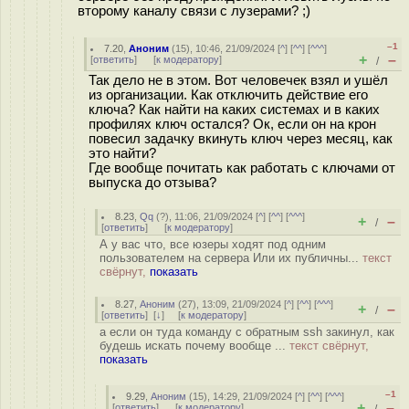
второму каналу связи с лузерами? ;)
–1
7.20
,
Аноним
(
15
), 10:46, 21/09/2024 [
^
] [
^^
] [
^^^
]
+
–
[
ответить
]
[
к модератору
]
/
Так дело не в этом. Вот человечек взял и ушёл
из организации. Как отключить действие его
ключа? Как найти на каких системах и в каких
профилях ключ остался? Ок, если он на крон
повесил задачку вкинуть ключ через месяц, как
это найти?
Где вообще почитать как работать с ключами от
выпуска до отзыва?
8.23
,
Qq
(
?
), 11:06, 21/09/2024 [
^
] [
^^
] [
^^^
]
+
–
/
[
ответить
]
[
к модератору
]
А у вас что, все юзеры ходят под одним
пользователем на сервера Или их публичны...
текст
свёрнут,
показать
8.27
,
Аноним
(
27
), 13:09, 21/09/2024 [
^
] [
^^
] [
^^^
]
+
–
/
[
ответить
]
[
↓
] [
к модератору
]
а если он туда команду с обратным ssh закинул, как
будешь искать почему вообще ...
текст свёрнут,
показать
–1
9.29
,
Аноним
(
15
), 14:29, 21/09/2024 [
^
] [
^^
] [
^^^
]
+
–
[
ответить
]
[
к модератору
]