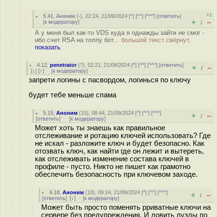
+1
5.41
,
Аноним
(
-
), 22:24, 21/09/2024 [
^
] [
^^
] [
^^^
] [
ответить
]
+
–
[
к модератору
]
/
А у меня был как-то VDS куда я однажды зайти не смог -
ибо счет RSA на толпу бот...
большой текст свёрнут,
показать
4.12
,
penetrator
(
?
), 02:21, 21/09/2024 [
^
] [
^^
] [
^^^
] [
ответить
]
+
–
/
[
↓
] [
↑
] [
к модератору
]
запрети логины с пасвордом, логинься по ключу
будет тебе меньше спама
5.15
,
Аноним
(
15
), 08:44, 21/09/2024 [
^
] [
^^
] [
^^^
]
+
–
/
[
ответить
]
[
к модератору
]
Может хоть ты знаешь как правильное
отслеживание и ротацию ключей использовать? Где
не искал - разложите ключ и будет безопасно. Как
отозвать ключ, как найти где он лежит и вытереть,
как отслеживать изменение состава ключей в
профиле - пусто. Никто не пишет как грамотно
обеспечить безопасность при ключевом заходе.
6.18
,
Аноним
(
18
), 09:24, 21/09/2024 [
^
] [
^^
] [
^^^
]
+
–
/
[
ответить
]
[
↓
] [
к модератору
]
Может быть просто поменять рриватные ключи на
сервере без предупреждения. И ловить лузлы по