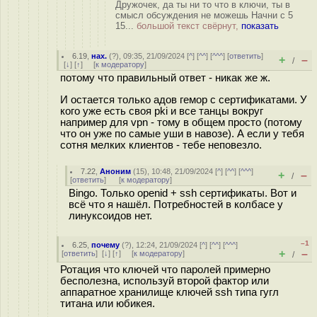
Дружочек, да ты ни то что в ключи, ты в
смысл обсуждения не можешь Начни с 5
15...
большой текст свёрнут,
показать
6.19
,
нах.
(
?
), 09:35, 21/09/2024 [
^
] [
^^
] [
^^^
] [
ответить
]
+
–
/
[
↓
] [
↑
] [
к модератору
]
потому что правильный ответ - никак же ж.
И остается только адов гемор с сертификатами. У
кого уже есть своя pki и все танцы вокруг
например для vpn - тому в общем просто (потому
что он уже по самые уши в навозе). А если у тебя
сотня мелких клиентов - тебе неповезло.
7.22
,
Аноним
(
15
), 10:48, 21/09/2024 [
^
] [
^^
] [
^^^
]
+
–
/
[
ответить
]
[
к модератору
]
Bingo. Только openid + ssh сертификаты. Вот и
всё что я нашёл. Потребностей в колбасе у
линуксоидов нет.
–1
6.25
,
почему
(
?
), 12:24, 21/09/2024 [
^
] [
^^
] [
^^^
]
+
–
[
ответить
]
[
↓
] [
↑
] [
к модератору
]
/
Ротация что ключей что паролей примерно
бесполезна, используй второй фактор или
аппаратное хранилище ключей ssh типа гугл
титана или юбикея.