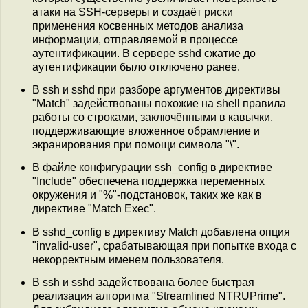
атаки на SSH-серверы и создаёт риски
применения косвенных методов анализа
информации, отправляемой в процессе
аутентификации. В сервере sshd сжатие до
аутентификации было отключено ранее.
В ssh и sshd при разборе аргументов директивы
"Match" задействованы похожие на shell правила
работы со строками, заключёнными в кавычки,
поддерживающие вложенное обрамление и
экранирования при помощи символа "\".
В файле конфигурации ssh_config в директиве
"Include" обеспечена поддержка переменных
окружения и "%"-подстановок, таких же как в
директиве "Match Exec".
В sshd_config в директиву Match добавлена опция
"invalid-user", срабатывающая при попытке входа с
некорректным именем пользователя.
В ssh и sshd задействована более быстрая
реализация алгоритма "Streamlined NTRUPrime".