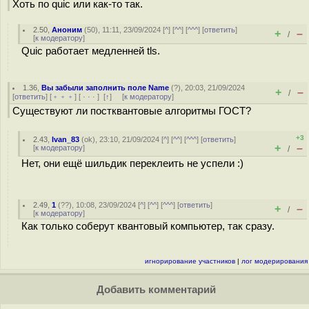
Хоть по quic или как-то так.
2.50
,
Аноним
(
50
), 11:11, 23/09/2024 [
^
] [
^^
] [
^^^
] [
ответить
]
+
–
/
[
к модератору
]
Quic работает медленней tls.
1.36
,
Вы забыли заполнить поле Name
(
?
), 20:03, 21/09/2024
+
–
/
[
ответить
] [
﹢﹢﹢
] [
· · ·
]
[
↑
] [
к модератору
]
Существуют ли постквантовые алгоритмы ГОСТ?
+3
2.43
,
Ivan_83
(
ok
), 23:10, 21/09/2024 [
^
] [
^^
] [
^^^
] [
ответить
]
+
–
[
к модератору
]
/
Нет, они ещё шильдик переклеить не успели :)
2.49
,
1
(
??
), 10:08, 23/09/2024 [
^
] [
^^
] [
^^^
] [
ответить
]
+
–
/
[
к модератору
]
Как только соберут квантовый компьютер, так сразу.
игнорирование участников
|
лог модерирования
Добавить комментарий