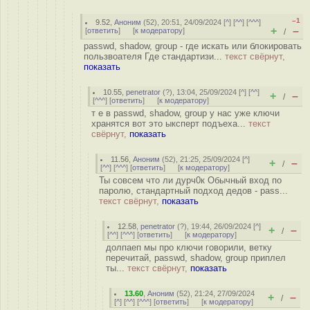
–1
9.52
,
Аноним
(
52
), 20:51, 24/09/2024 [
^
] [
^^
] [
^^^
]
+
–
[
ответить
]
[
к модератору
]
/
passwd, shadow, group - где искать или блокировать
пользвоателя Где стандартизи...
текст свёрнут,
показать
10.55
,
penetrator
(
?
), 13:04, 25/09/2024 [
^
] [
^^
]
+
–
/
[
^^^
] [
ответить
]
[
к модератору
]
т е в passwd, shadow, group у нас уже ключи
хранятся вот это ыксперт подъеха...
текст
свёрнут,
показать
11.56
,
Аноним
(
52
), 21:25, 25/09/2024 [
^
]
+
–
/
[
^^
] [
^^^
] [
ответить
]
[
к модератору
]
Ты совсем что ли дурч0к Обычный вход по
паролю, стандартный подход дедов - pass...
текст свёрнут,
показать
12.58
,
penetrator
(
?
), 19:44, 26/09/2024 [
^
]
+
–
/
[
^^
] [
^^^
] [
ответить
]
[
к модератору
]
долпаеп мы про ключи говорили, ветку
перечитай, passwd, shadow, group приплел
ты...
текст свёрнут,
показать
13.60
,
Аноним
(
52
), 21:24, 27/09/2024
+
–
/
[
^
] [
^^
] [
^^^
] [
ответить
]
[
к модератору
]