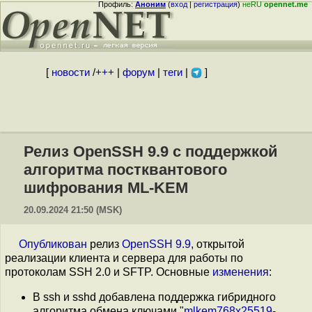
Профиль:
Аноним
(
вход
|
регистрация
)
неRU
opennet.me
[
новости
/
+++
|
форум
|
теги
|
]
Релиз OpenSSH 9.9 с поддержкой
алгоритма постквантового
шифрования ML-KEM
20.09.2024 21:50 (MSK)
Опубликован
релиз
OpenSSH 9.9
, открытой
реализации клиента и сервера для работы по
протоколам SSH 2.0 и SFTP. Основные
изменения
:
В ssh и sshd добавлена поддержка гибридного
алгоритма обмена ключами "
mlkem768x25519-