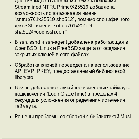
Для гибридного алгоритма обмена ключами
Streamlined NTRUPrime/X25519 добавлена
возможность использования имени
"sntrup761x25519-sha512", помимо специфичного
для SSH имени "sntrup761x25519-
sha512@openssh.com".
В ssh, sshd и ssh-agent добавлена работающая в
OpenBSD, Linux и FreeBSD защита от оседания
закрытых ключей в core-файлах.
Обработка ключей переведена на использование
API EVP_PKEY, предоставляемый библиотекой
libcrypto.
В sshd добавлено случайное изменение таймаута
подключения (LoginGraceTime) в пределах 4
секунд для усложнения определения истечения
таймаута.
Решены проблемы со сборкой с библиотекой Musl.