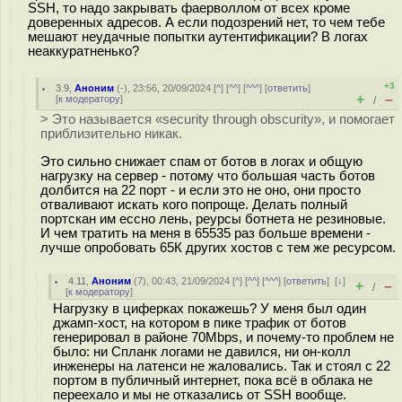
SSH, то надо закрывать фаерволлом от всех кроме
доверенных адресов. А если подозрений нет, то чем тебе
мешают неудачные попытки аутентификации? В логах
неаккуратненько?
+3
3.9
,
Аноним
(
-
), 23:56, 20/09/2024 [
^
] [
^^
] [
^^^
] [
ответить
]
+
–
[
к модератору
]
/
> Это называется «security through obscurity», и помогает
приблизительно никак.
Это сильно снижает спам от ботов в логах и общую
нагрузку на сервер - потому что большая часть ботов
долбится на 22 порт - и если это не оно, они просто
отваливают искать кого попроще. Делать полный
портскан им ессно лень, реурсы ботнета не резиновые.
И чем тратить на меня в 65535 раз больше времени -
лучше опробовать 65К других хостов с тем же ресурсом.
4.11
,
Аноним
(
7
), 00:43, 21/09/2024 [
^
] [
^^
] [
^^^
] [
ответить
]
[
↓
]
+
–
/
[
к модератору
]
Нагрузку в циферках покажешь? У меня был один
джамп-хост, на котором в пике трафик от ботов
генерировал в районе 70Mbps, и почему-то проблем не
было: ни Спланк логами не давился, ни он-колл
инженеры на латенси не жаловались. Так и стоял с 22
портом в публичный интернет, пока всё в облака не
переехало и мы не отказались от SSH вообще.