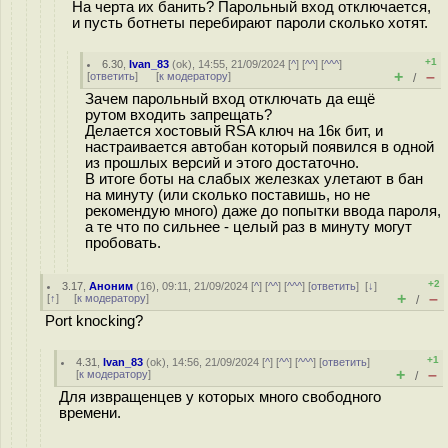
На черта их банить? Парольный вход отключается,
и пусть ботнеты перебирают пароли сколько хотят.
+1
6.30
,
Ivan_83
(
ok
), 14:55, 21/09/2024 [
^
] [
^^
] [
^^^
]
+
–
[
ответить
]
[
к модератору
]
/
Зачем парольный вход отключать да ещё
рутом входить запрещать?
Делается хостовый RSA ключ на 16к бит, и
настраивается автобан который появился в одной
из прошлых версий и этого достаточно.
В итоге боты на слабых железках улетают в бан
на минуту (или сколько поставишь, но не
рекомендую много) даже до попытки ввода пароля,
а те что по сильнее - целый раз в минуту могут
пробовать.
+2
3.17
,
Аноним
(
16
), 09:11, 21/09/2024 [
^
] [
^^
] [
^^^
] [
ответить
]
[
↓
]
+
–
[
↑
] [
к модератору
]
/
Port knocking?
+1
4.31
,
Ivan_83
(
ok
), 14:56, 21/09/2024 [
^
] [
^^
] [
^^^
] [
ответить
]
+
–
[
к модератору
]
/
Для извращенцев у которых много свободного
времени.