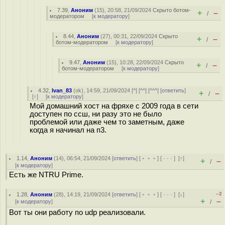
7.39
,
Аноним
(
15
), 20:58, 21/09/2024
Скрыто ботом-
+
–
/
модератором
[
к модератору
]
8.44
,
Аноним
(
27
), 00:31, 22/09/2024
Скрыто
+
–
/
ботом-модератором
[
к модератору
]
9.47
,
Аноним
(
15
), 10:28, 22/09/2024
Скрыто
+
–
/
ботом-модератором
[
к модератору
]
4.32
,
Ivan_83
(
ok
), 14:59, 21/09/2024 [
^
] [
^^
] [
^^^
] [
ответить
]
+
–
/
[
↑
] [
к модератору
]
Мой домашний хост на фряхе с 2009 года в сети
доступен по ссш, ни разу это не было
проблемой или даже чем то заметным, даже
когда я начинал на п3.
1.14
,
Аноним
(
14
), 06:54, 21/09/2024 [
ответить
] [
﹢﹢﹢
] [
· · ·
]
[
↑
]
+
–
/
[
к модератору
]
Есть же NTRU Prime.
–2
1.28
,
Аноним
(
28
), 14:19, 21/09/2024 [
ответить
] [
﹢﹢﹢
] [
· · ·
]
[
↓
]
+
–
[
к модератору
]
/
Вот ты они работу по udp реализовали.