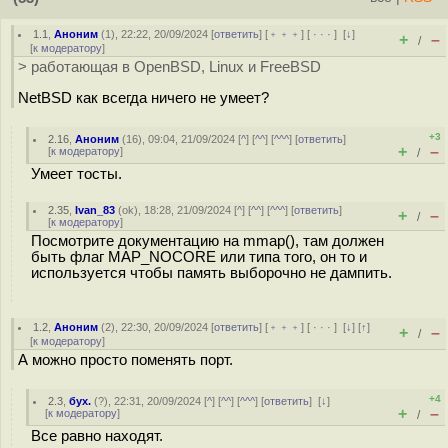
1.1
,
Аноним
(
1
), 22:22, 20/09/2024 [
ответить
] [
﹢﹢﹢
] [
· · ·
]
[
↓
]
+
–
/
[
к модератору
]
> работающая в OpenBSD, Linux и FreeBSD
NetBSD как всегда ничего не умеет?
+3
2.16
,
Аноним
(
16
), 09:04, 21/09/2024 [
^
] [
^^
] [
^^^
] [
ответить
]
+
–
[
к модератору
]
/
Умеет тосты.
2.35
,
Ivan_83
(
ok
), 18:28, 21/09/2024 [
^
] [
^^
] [
^^^
] [
ответить
]
+
–
/
[
к модератору
]
Посмотрите документацию на mmap(), там должен
быть флаг MAP_NOCORE или типа того, он то и
используется чтобы память выборочно не дампить.
1.2
,
Аноним
(
2
), 22:30, 20/09/2024 [
ответить
] [
﹢﹢﹢
] [
· · ·
]
[
↓
] [
↑
]
+
–
/
[
к модератору
]
А можно просто поменять порт.
+4
2.3
,
бух.
(
?
), 22:31, 20/09/2024 [
^
] [
^^
] [
^^^
] [
ответить
]
[
↓
]
+
–
[
к модератору
]
/
Все равно находят.