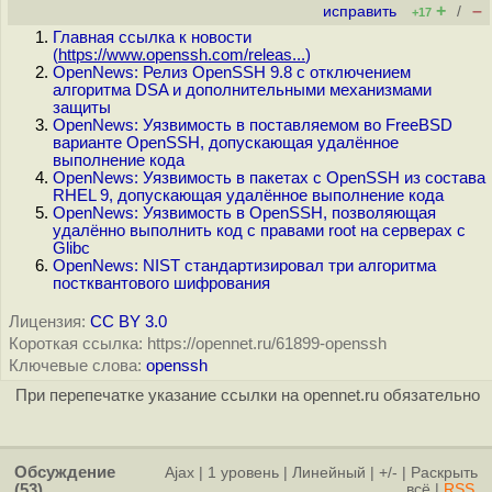
+
–
исправить
/
+17
Главная ссылка к новости
(
https://www.openssh.com/releas...
)
OpenNews: Релиз OpenSSH 9.8 с отключением
алгоритма DSA и дополнительными механизмами
защиты
OpenNews: Уязвимость в поставляемом во FreeBSD
варианте OpenSSH, допускающая удалённое
выполнение кода
OpenNews: Уязвимость в пакетах с OpenSSH из состава
RHEL 9, допускающая удалённое выполнение кода
OpenNews: Уязвимость в OpenSSH, позволяющая
удалённо выполнить код с правами root на серверах с
Glibc
OpenNews: NIST стандартизировал три алгоритма
постквантового шифрования
Лицензия:
CC BY 3.0
Короткая ссылка: https://opennet.ru/61899-openssh
Ключевые слова:
openssh
При перепечатке указание ссылки на opennet.ru обязательно
Обсуждение
Ajax
|
1 уровень
|
Линейный
|
+/-
|
Раскрыть
(53)
всё
|
RSS