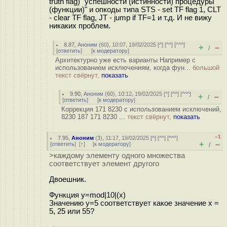
truth flag) "успешности (истинности) процедуры
(функции)" и опкоды типа STS - set TF flag 1, CLT
- clear TF flag, JT - jump if TF=1 и т.д. И не вижу
никаких проблем.
8.87
,
Аноним
(
60
), 10:07, 19/02/2025 [
^
] [
^^
] [
^^^
]
+
–
/
[
ответить
]
[
к модератору
]
Архитектурно уже есть варианты Например с
использованием исключениям, когда фун...
большой
текст свёрнут,
показать
9.90
,
Аноним
(
60
), 10:12, 19/02/2025 [
^
] [
^^
] [
^^^
]
+
–
/
[
ответить
]
[
к модератору
]
Коррекция 171 8230 с использованием исключений,
8230 187 171 8230 ...
текст свёрнут,
показать
–1
7.95
,
Аноним
(
3
), 11:17, 19/02/2025 [
^
] [
^^
] [
^^^
]
+
–
[
ответить
]
[
↑
] [
к модератору
]
/
>каждому элементу одного множества
соответствует элемент другого
Двоешник.
Функция y=mod|10|(x)
Значению y=5 соответствует какое значение х =
5, 25 или 55?