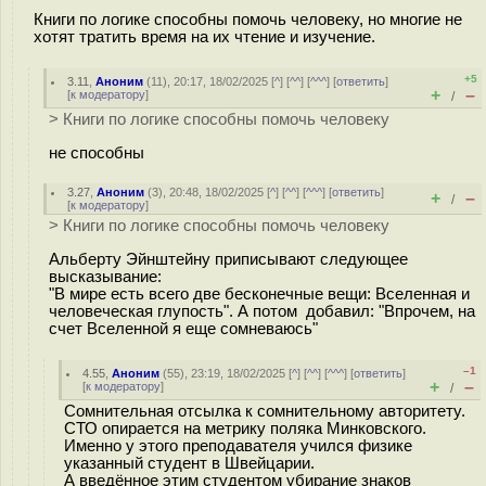
Книги по логике способны помочь человеку, но многие не
хотят тратить время на их чтение и изучение.
+5
3.11
,
Аноним
(
11
), 20:17, 18/02/2025 [
^
] [
^^
] [
^^^
] [
ответить
]
+
–
[
к модератору
]
/
> Книги по логике способны помочь человеку
не способны
3.27
,
Аноним
(
3
), 20:48, 18/02/2025 [
^
] [
^^
] [
^^^
] [
ответить
]
+
–
/
[
к модератору
]
> Книги по логике способны помочь человеку
Альберту Эйнштейну приписывают следующее
высказывание:
"В мире есть всего две бесконечные вещи: Вселенная и
человеческая глупость". А потом добавил: "Впрочем, на
счет Вселенной я еще сомневаюсь"
–1
4.55
,
Аноним
(
55
), 23:19, 18/02/2025 [
^
] [
^^
] [
^^^
] [
ответить
]
+
–
[
к модератору
]
/
Сомнительная отсылка к сомнительному авторитету.
СТО опирается на метрику поляка Минковского.
Именно у этого преподавателя учился физике
указанный студент в Швейцарии.
А введённое этим студентом убирание знаков