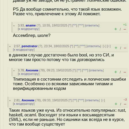
Давай уж не звезди, он не устраняет логические ошибки.
PS Да вообще сомнительно, что такой язык возможен.
Разве что, привлечение к этому AI поможет.
+1
3.93
,
aname
(
?
), 10:55, 19/02/2025 [
^
] [
^^
] [
^^^
] [
ответить
]
+
–
[
к модератору
]
/
Ассемблер, шоле?
2.57
,
penetrator
(
?
), 23:34, 18/02/2025 [
^
] [
^^
] [
^^^
] [
ответить
]
[
↓
] [
↑
]
+
–
/
[
к модератору
]
в данном случае достаточно было bool, но это СИ, и
многое там просто потому что так договорились
3.78
,
Аноним
(
78
), 09:23, 19/02/2025 [
^
] [
^^
] [
^^^
] [
ответить
]
+
–
/
[
к модератору
]
Тпипизация в состоянии отследить и логические ошибки
тоже. Особенно со всякими зависимыми типами и
верифицированным кодом
–2
2.81
,
Аноним
(
78
), 09:33, 19/02/2025 [
^
] [
^^
] [
^^^
] [
ответить
]
[
↑
]
+
–
[
к модератору
]
/
Таких языков уже куча. Из относительно популярных: rust,
haskell, ocaml. Восходят эти языки к восьмидесятым
(SML), если не раньше. Но сишники как всегда не в курсе,
что там вообще существует