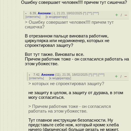
Ошибку совершает человек!!!! причем тут сишечка?
6.39
,
Аноним
(
-
), 21:23, 18/02/2025 [
^
] [
^^
] [
^^^
]
+
–
/
[
ответить
]
[
к модератору
]
> Ошибку совершает человек!!!! причем тут
сишечка?
В отрезанном пальце виновата работник,
циркулярка или недоинженер, которых не
спроектировал защиту?
Вот тут также. Виноваты все.
Причем работник тоже - он согласился работать на
этом убожестве.
7.42
,
Аноним
(
11
), 21:35, 18/02/2025 [
^
] [
^^
] [
^^^
]
+
–
/
[
ответить
]
[
к модератору
]
> которых не спроектировал защиту?
не защиту в целом, а защиту от дурака, в этом
могу согласиться.
> Причем работник тоже - он согласился
работать на этом убожестве.
Тут главное инструкции безопасности. Ну
представьте себе нож, который кроме хлеба
ничего (физически) больше резать не может,