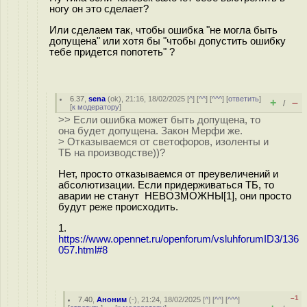
ногу он это сделает?
Или сделаем так, чтобы ошибка "не могла быть
допущена" или хотя бы "чтобы допустить ошибку
тебе придется попотеть" ?
6.37
,
sena
(
ok
), 21:16, 18/02/2025 [
^
] [
^^
] [
^^^
] [
ответить
]
+
–
/
[
к модератору
]
>> Если ошибка может быть допущена, то
она будет допущена. Закон Мерфи же.
> Отказываемся от светофоров, изоленты и
ТБ на производстве))?
Нет, просто отказываемся от преувеличений и
абсолютизации. Если придерживаться ТБ, то
аварии не станут НЕВОЗМОЖНЫ[1], они просто
будут реже происходить.
1.
https://www.opennet.ru/openforum/vsluhforumID3/136
057.html#8
–1
7.40
,
Аноним
(
-
), 21:24, 18/02/2025 [
^
] [
^^
] [
^^^
]