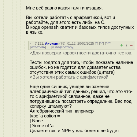
Мне всё равно какая там типизация.
Вы хотели работать с арифметикой, вот и
работайте, для этого есть либы на С.
В коде openssh хватит и базовых типов доступных
в языке.
7.131
,
Аноним
(
78
), 01:12, 20/02/2025 [
^
] [
^^
] [
^^^
]
+
–
/
[
ответить
]
[
к модератору
]
>Для проверки корректности достаточно тестов.
Тесты годятся для того, чтобы показать наличие
ошибок, но не годятся для доказательства
отсутствия этих самых ошибок (цитата)
>Вы хотели работать с арифметикой
Ещё один сишник, увидев выражение
алгебраический тип данных, решил, что это что-
то с арифметикой связанное, даже не
потрудившись посмотреть определние. Вас под
копирку штампуют?
Алгебраический тип например
type 'a option =
| None
| Some of 'a
Делаете так, и NPE у вас болеть не будет