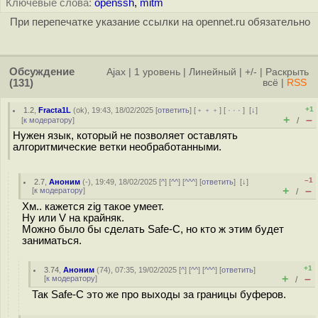
Ключевые слова:
openssh
,
mitm
При перепечатке указание ссылки на opennet.ru обязательно
Обсуждение
Ajax
|
1 уровень
|
Линейный
|
+/-
|
Раскрыть
(131)
всё
|
RSS
+1
1.2
,
Fracta1L
(
ok
), 19:43, 18/02/2025 [
ответить
] [
﹢﹢﹢
] [
· · ·
]
[
↓
]
+
–
[
к модератору
]
/
Нужен язык, который не позволяет оставлять
алгоритмические ветки необработанными.
–1
2.7
,
Аноним
(
-
), 19:49, 18/02/2025 [
^
] [
^^
] [
^^^
] [
ответить
]
[
↓
]
+
–
[
к модератору
]
/
Хм.. кажется zig такое умеет.
Ну или V на крайняк.
Можно было бы сделать Safe-C, но кто ж этим будет
заниматься.
+1
3.74
,
Аноним
(
74
), 07:35, 19/02/2025 [
^
] [
^^
] [
^^^
] [
ответить
]
+
–
[
к модератору
]
/
Так Safe-C это же про выходы за границы буферов.