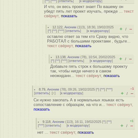
[
^^
] [
^^^
] [
ответить
]
[
к модератору
]
И что, он весь проект знает По вашему он
убедт пять лет проект изучать, прежде ...
текст
свёрнут,
показать
12.122
,
Аноним
(
113
), 18:30, 19/02/2025
+
–
/
[
^
] [
^^
] [
^^^
] [
ответить
]
[
к модератору
]
оставлю ответ за тем кто Сразу видно, что
РАБОТАЛ с большими проектами , будьте...
текст свёрнут,
показать
13.138
,
Аноним
(
78
), 10:54, 20/02/2025
+
–
/
[
^
] [
^^
] [
^^^
] [
ответить
]
[
к модератору
]
Добавьте пять строк к большому проекту
так, чтобы нигде ничего в самом
неожиданн...
текст свёрнут,
показать
–1
8.79
,
Аноним
(
78
), 09:26, 19/02/2025 [
^
] [
^^
] [
^^^
]
+
–
[
ответить
]
[
↑
] [
к модератору
]
/
Си нужно закопать А в нормальных языках есть
сопоставление с образцом, на что и...
текст свёрнут,
показать
+1
9.118
,
Аноним
(
113
), 16:11, 19/02/2025 [
^
] [
^^
]
+
–
[
^^^
] [
ответить
]
[
к модератору
]
/
нет ...
текст свёрнут,
показать