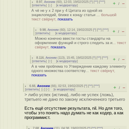
8.97
,
Аноним
(
60
), 12:03, 19/02/2025 [
^
] [
^^
] [
^^^
]
+
–
/
[
ответить
]
[
↓
] [
к модератору
]
А чё не y x 2 при y 4 Цитата из одной из
энциклопедий, ближе к концу статьи ...
большой
текст свёрнут,
показать
9.98
,
Аноним
(
60
), 12:14, 19/02/2025 [
^
] [
^^
] [
^^^
]
+
–
/
[
ответить
]
[
к модератору
]
Можно конечно ввести госты стандарты на
оформление функций и строго следить за и...
текст
свёрнут,
показать
8.116
,
Аноним
(
113
), 15:45, 19/02/2025 [
^
] [
^^
] [
^^^
]
+
–
/
[
ответить
]
[
↑
] [
к модератору
]
А в чем проблема то Утверждение каждому элементу
одного множества соответству...
текст свёрнут,
показать
6.66
,
Аноним
(
66
), 02:53, 19/02/2025 [
^
] [
^^
] [
^^^
]
+
–
/
[
ответить
]
[
↓
] [
↑
] [
к модератору
]
> либо успех (истина), либо не успех (ложь),
третьего не дано по закону исключенного третьего
Есть ещё отсутствие результата, nil. Но для того,
чтобы это понять надо думать не как кодер, а как
программист.
7.68
,
Аноним
(
11
), 04:38, 19/02/2025 [
^
] [
^^
] [
^^^
]