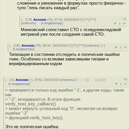
сложения и умножения в формулах просто феерично -
тупо "лень писать каждый раз".
+1
5.76
,
Аноним
(
74
), 07:43, 19/02/2025 [
^
] [
^^
] [
^^^
]
+
–
[
ответить
]
[
к модератору
]
/
Минковский сопоставил СТО с псевдоевклидовой
метрикой уже после создания самой СТО.
2.82
,
Аноним
(
78
), 09:34, 19/02/2025 [
^
] [
^^
] [
^^^
] [
ответить
]
[
↑
]
+
–
/
[
к модератору
]
Типизация в состоянии отследить и логические ошибки
тоже. Особенно со всякими зависимыми типами и
верифицированным кодом
+2
1.8
,
Аноним
(
-
), 19:53, 18/02/2025 [
ответить
] [
﹢﹢﹢
] [
· · ·
]
[
↓
] [
↑
]
+
–
[
к модератору
]
/
> проверяется только код ошибки "-1", а другие коды, такие
как
> "-2", игнорируются. В итоге функция
verify_host_key_callback()
> может вернуть успешный код "0", несмотря на возврат
ошибки "-2"
> функцией verify_host_key().
Это не логическая ошибка.