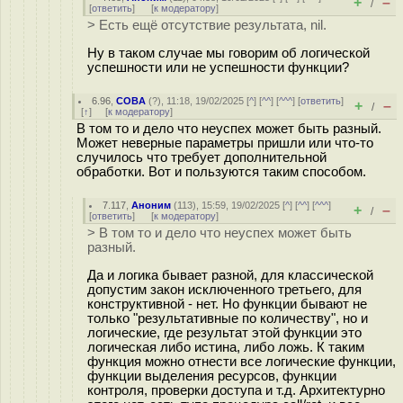
+
–
/
[
ответить
]
[
к модератору
]
> Есть ещё отсутствие результата, nil.
Ну в таком случае мы говорим об логической
успешности или не успешности функции?
6.96
,
COBA
(
?
), 11:18, 19/02/2025 [
^
] [
^^
] [
^^^
] [
ответить
]
+
–
/
[
↑
] [
к модератору
]
В том то и дело что неуспех может быть разный.
Может неверные параметры пришли или что-то
случилось что требует дополнительной
обработки. Вот и пользуются таким способом.
7.117
,
Аноним
(
113
), 15:59, 19/02/2025 [
^
] [
^^
] [
^^^
]
+
–
/
[
ответить
]
[
к модератору
]
> В том то и дело что неуспех может быть
разный.
Да и логика бывает разной, для классической
допустим закон исключенного третьего, для
конструктивной - нет. Но функции бывают не
только "результативные по количеству", но и
логические, где результат этой функции это
логическая либо истина, либо ложь. К таким
функция можно отнести все логические функции,
функции выделения ресурсов, функции
контроля, проверки доступа и т.д. Архитектурно