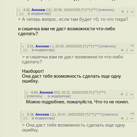
4.16
,
Аноним
(
11
), 20:36, 18/02/2025 [
^
] [
^^
] [
^^^
] [
ответить
]
+
–
/
[
↓
] [
к модератору
]
> А теперь вопрос, если там будет >0, то что тогда?
и сишечка вам не даст возможности что-либо
сделать?
+2
5.21
,
Аноним
(
-
), 20:43, 18/02/2025 [
^
] [
^^
] [
^^^
] [
ответить
]
+
–
[
↓
] [
к модератору
]
/
> и сишечка вам не даст возможности что-либо
сделать?
Наоборот!
Она даст тебе возможность сделать еще одну
ошибку.
6.64
,
Аноним
(
63
), 02:11, 19/02/2025 [
^
] [
^^
] [
^^^
]
+
–
/
[
ответить
]
[
к модератору
]
Можно подробнее, пожалуйста. Что-то не понял.
+3
5.26
,
Аноним
(
11
), 20:47, 18/02/2025 [
^
] [
^^
] [
^^^
] [
ответить
]
+
–
[
↑
] [
к модератору
]
/
> Она даст тебе возможность сделать еще одну
ошибку.