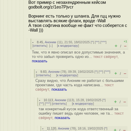
Вот пример с незахендренным кейсом
godbolt.org/z/1eo7Pjvcr
Ворнинг есть только у шланга. Для гцц нужно
выставлять всякие флаги, вроде -Wall
А твоя софтина вообще не факт что соберется с
-Wall )))
+1
8.45
,
Аноним
(
11
), 21:55, 18/02/2025 [
^
] [
^^
] [
^^^
]
+
–
[
ответить
]
[
↓
] [
к модератору
]
/
Тем, что я явно описал все допустимые значения, а
то что забыл проверить одно из...
текст свёрнут,
показать
9.83
,
Аноним
(
78
), 09:39, 19/02/2025 [
^
] [
^^
] [
^^^
]
+
–
/
[
ответить
]
[
к модератору
]
Сразу видно, что Аноним не работал с большими
проектами, где часть кода написана...
текст
свёрнут,
показать
10.113
,
Аноним
(
113
), 15:28, 19/02/2025 [
^
]
+
–
/
[
^^
] [
^^^
] [
ответить
]
[
к модератору
]
так конкретный кусок кода ответственный за
ошибку пишет ведь один человек, не та...
текст
свёрнут,
показать
11.120
,
Аноним
(
78
), 18:16, 19/02/2025 [
^
]
+
–
/