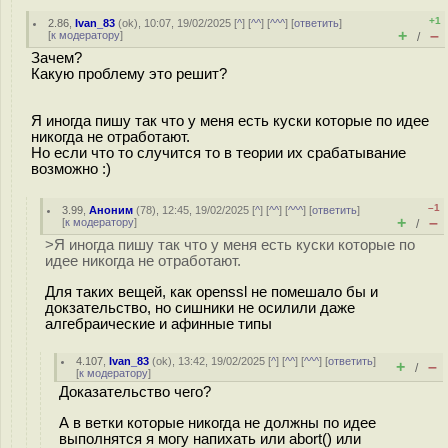
+1
2.86
,
Ivan_83
(
ok
), 10:07, 19/02/2025 [
^
] [
^^
] [
^^^
] [
ответить
]
+
–
[
к модератору
]
/
Зачем?
Какую проблему это решит?
Я иногда пишу так что у меня есть куски которые по идее
никогда не отработают.
Но если что то случится то в теории их срабатывание
возможно :)
–1
3.99
,
Аноним
(
78
), 12:45, 19/02/2025 [
^
] [
^^
] [
^^^
] [
ответить
]
+
–
[
к модератору
]
/
>Я иногда пишу так что у меня есть куски которые по
идее никогда не отработают.
Для таких вещей, как openssl не помешало бы и
докзательство, но сишники не осилили даже
алгебраические и афинные типы
4.107
,
Ivan_83
(
ok
), 13:42, 19/02/2025 [
^
] [
^^
] [
^^^
] [
ответить
]
+
–
/
[
к модератору
]
Доказательство чего?
А в ветки которые никогда не должны по идее
выполнятся я могу напихать или abort() или