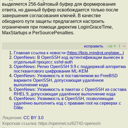
выделяется 256-байтовый буфер для формирования
ответа, но данный буфер освобождается только после
завершения согласования ключей. В качестве
обходного пути защиты предлагается настроить
ограничения при помощи директив LoginGraceTime,
MaxStartups и PerSourcePenalties.
+
–
исправить
/
+18
Главная ссылка к новости (
https://lists.mindrot.org/pipe...
)
OpenNews: В OpenSSH код аутентификации вынесен в
отдельный процесс sshd-auth
OpenNews: Релиз OpenSSH 9.9 с поддержкой алгоритма
постквантового шифрования ML-KEM
OpenNews: Уязвимость в поставляемом во FreeBSD
варианте OpenSSH, допускающая удалённое
выполнение кода
OpenNews: Уязвимость в пакетах с OpenSSH из состава
RHEL 9, допускающая удалённое выполнение кода
OpenNews: Уязвимость в OpenSSH, позволяющая
удалённо выполнить код с правами root на серверах с
Glibc
Лицензия:
CC BY 3.0
Короткая ссылка: https://opennet.ru/62742-openssh