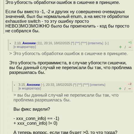
Это убогость обработки ошибок в сишечке в принципе.
Если бы вместо -1, -2 и других ну совершенно очевидных
значений, был бы нормальный enum, а на месте обработки
exhaustive switch - то эту ошибку просто
НЕВОЗМОЗМОЖНО было бы проигнолить - код бы просто
не собрался бы.
+1
2.10
,
Аноним
(
11
), 20:16, 18/02/2025 [
^
] [
^^
] [
^^^
] [
ответить
]
[
↓
]
+
–
[
к модератору
]
/
> Это убогость обработки ошибок в сишечке в принципе.
Это убогость программиста, в случае убогости сишечки,
вы бы данный случай не переписали бы так, что проблема
разрешилась бы.
–2
3.15
,
Аноним
(
-
), 20:33, 18/02/2025 [
^
] [
^^
] [
^^^
] [
ответить
]
+
–
[
к модератору
]
/
> вы бы данный случай не переписали бы так, что
проблема разрешилась бы.
Вы фикс видели?
- xxx_conn_info) == -1)
+ xxx_conn_info) != 0)
А теперь вопрос, если там будет >0, то что тогда?