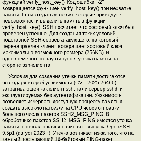
функцией verify_host_key(). Код ошибки "-2"
возвращается функцией verify_host_key() при нехватке
памяти. Если создать условия, которые приведут к
невозможности выделить память в функции
verify_host_key(), SSH посчитает, что хостовый ключ был
проверен успешно. Для создания таких условий
подставной SSH-сервер атакующего, на который
перенаправлен клиент, возвращает хостовый ключ
максимально возможного размера (256KB), и
одновременно эксплуатируется утечка памяти на
стороне ssh-клиента.
Условия для создания утечки памяти достигаются
благодаря второй уязвимости (CVE-2025-26466),
затрагивающей как клиент ssh, так и сервер sshd, и
эксплуатируемая без аутентификации. Уязвимость
позволяет исчерпать доступную процессу память и
создать высокую нагрузку на CPU через отправку
большого числа пакетов SSH2_MSG_PING. В
обработчике пакетов SSH2_MSG_PING имеется утечка
памяти, проявляющаяся начиная с выпуска OpenSSH
9.5p1 (август 2023 г.). Утечка возникает из-за того, что на
каждый поступающий 16-байтовый PING-пакет