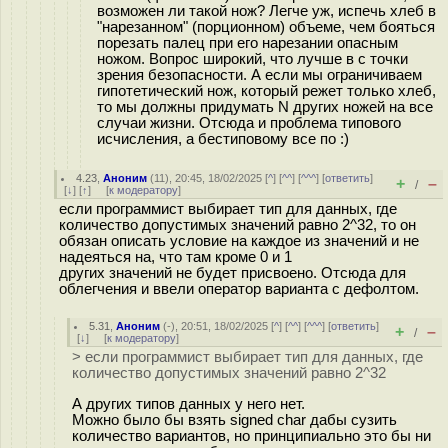
возможен ли такой нож? Легче уж, испечь хлеб в
"нарезанном" (порционном) объеме, чем бояться
порезать палец при его нарезании опасным
ножом. Вопрос широкий, что лучше в с точки
зрения безопасности. А если мы ограничиваем
гипотетический нож, который режет только хлеб,
то мы должны придумать N других ножей на все
случаи жизни. Отсюда и проблема типового
исчисления, а бестиповому все по :)
4.23
,
Аноним
(
11
), 20:45, 18/02/2025 [
^
] [
^^
] [
^^^
] [
ответить
]
+
–
/
[
↓
] [
↑
] [
к модератору
]
если программист выбирает тип для данных, где
количество допустимых значений равно 2^32, то он
обязан описать условие на каждое из значений и не
надеяться на, что там кроме 0 и 1
других значений не будет присвоено. Отсюда для
облегчения и ввели оператор варианта с дефолтом.
5.31
,
Аноним
(
-
), 20:51, 18/02/2025 [
^
] [
^^
] [
^^^
] [
ответить
]
+
–
/
[
↓
] [
к модератору
]
> если программист выбирает тип для данных, где
количество допустимых значений равно 2^32
А других типов данных у него нет.
Можно было бы взять signed char дабы сузить
количество вариантов, но принципиально это бы ни