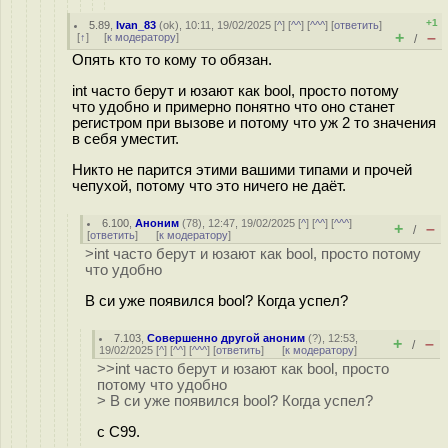
+1
5.89
,
Ivan_83
(
ok
), 10:11, 19/02/2025 [
^
] [
^^
] [
^^^
] [
ответить
]
+
–
[
↑
] [
к модератору
]
/
Опять кто то кому то обязан.
int часто берут и юзают как bool, просто потому
что удобно и примерно понятно что оно станет
регистром при вызове и потому что уж 2 то значения
в себя уместит.
Никто не парится этими вашими типами и прочей
чепухой, потому что это ничего не даёт.
6.100
,
Аноним
(
78
), 12:47, 19/02/2025 [
^
] [
^^
] [
^^^
]
+
–
/
[
ответить
]
[
к модератору
]
>int часто берут и юзают как bool, просто потому
что удобно
В си уже появился bool? Когда успел?
7.103
,
Совершенно другой аноним
(
?
), 12:53,
+
–
/
19/02/2025 [
^
] [
^^
] [
^^^
] [
ответить
]
[
к модератору
]
>>int часто берут и юзают как bool, просто
потому что удобно
> В си уже появился bool? Когда успел?
с С99.