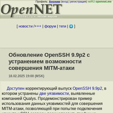
Профиль:
Аноним
(
вход
|
регистрация
)
неRU
opennet.me
[
новости
/
+++
|
форум
|
теги
|
]
Обновление OpenSSH 9.9p2 с
устранением возможности
совершения MITM-атаки
18.02.2025 19:00 (MSK)
Доступен
корректирующий выпуск
OpenSSH 9.9p2
, в
котором устранены
две уязвимости
, выявленные
компанией Qualys. Продемонстрирован пример
использования данных уязвимостей для совершения
MITM-атаки, позволяющей при попытке подключения