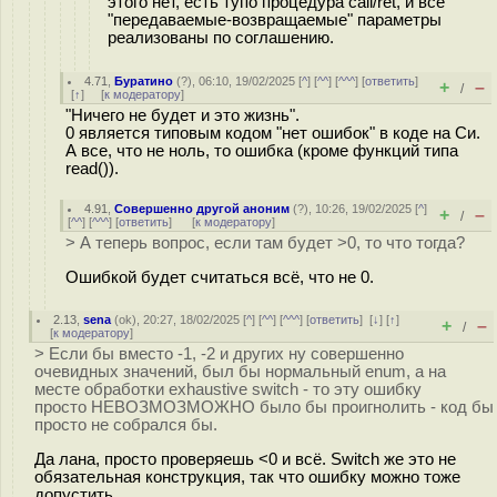
этого нет, есть тупо процедура call/ret, и все
"передаваемые-возвращаемые" параметры
реализованы по соглашению.
4.71
,
Буратино
(
?
), 06:10, 19/02/2025 [
^
] [
^^
] [
^^^
] [
ответить
]
+
–
/
[
↑
] [
к модератору
]
"Ничего не будет и это жизнь".
0 является типовым кодом "нет ошибок" в коде на Си.
А все, что не ноль, то ошибка (кроме функций типа
read()).
4.91
,
Совершенно другой аноним
(
?
), 10:26, 19/02/2025 [
^
]
+
–
/
[
^^
] [
^^^
] [
ответить
]
[
к модератору
]
> А теперь вопрос, если там будет >0, то что тогда?
Ошибкой будет считаться всё, что не 0.
2.13
,
sena
(
ok
), 20:27, 18/02/2025 [
^
] [
^^
] [
^^^
] [
ответить
]
[
↓
] [
↑
]
+
–
/
[
к модератору
]
> Если бы вместо -1, -2 и других ну совершенно
очевидных значений, был бы нормальный enum, а на
месте обработки exhaustive switch - то эту ошибку
просто НЕВОЗМОЗМОЖНО было бы проигнолить - код бы
просто не собрался бы.
Да лана, просто проверяешь <0 и всё. Switch же это не
обязательная конструкция, так что ошибку можно тоже
допустить.