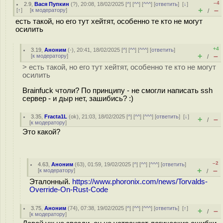
–4
2.9
,
Вася Пупкин
(
?
), 20:08, 18/02/2025 [
^
] [
^^
] [
^^^
] [
ответить
]
[
↓
]
+
–
[
↑
] [
к модератору
]
/
есть такой, но его тут хейтят, особенно те кто не могут
осилить
+4
3.19
,
Аноним
(
-
), 20:41, 18/02/2025 [
^
] [
^^
] [
^^^
] [
ответить
]
+
–
[
к модератору
]
/
> есть такой, но его тут хейтят, особенно те кто не могут
осилить
Brainfuck чтоли? По принципу - не смогли написать ssh
сервер - и дыр нет, зашибись? :)
3.35
,
Fracta1L
(
ok
), 21:03, 18/02/2025 [
^
] [
^^
] [
^^^
] [
ответить
]
[
↓
]
+
–
/
[
к модератору
]
Это какой?
–2
4.63
,
Аноним
(
63
), 01:59, 19/02/2025 [
^
] [
^^
] [
^^^
] [
ответить
]
+
–
[
к модератору
]
/
Эталонный.
https://www.phoronix.com/news/Torvalds-
Override-On-Rust-Code
3.75
,
Аноним
(
74
), 07:38, 19/02/2025 [
^
] [
^^
] [
^^^
] [
ответить
]
[
↑
]
+
–
/
[
к модератору
]