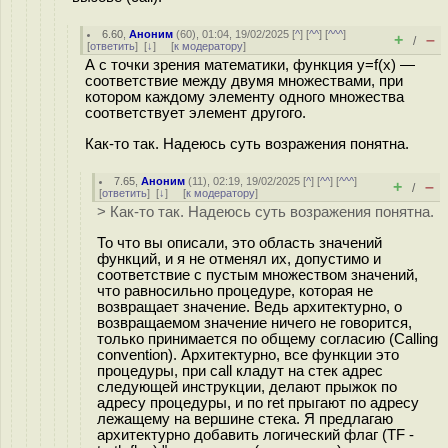
6.60
,
Аноним
(
60
), 01:04, 19/02/2025 [
^
] [
^^
] [
^^^
]
+
–
/
[
ответить
]
[
↓
] [
к модератору
]
А с точки зрения математики, функция y=f(x) —
соответствие между двумя множествами, при
котором каждому элементу одного множества
соответствует элемент другого.
Как-то так. Надеюсь суть возражения понятна.
7.65
,
Аноним
(
11
), 02:19, 19/02/2025 [
^
] [
^^
] [
^^^
]
+
–
/
[
ответить
]
[
↓
] [
к модератору
]
> Как-то так. Надеюсь суть возражения понятна.
То что вы описали, это область значений
функций, и я не отменял их, допустимо и
соответствие с пустым множеством значений,
что равносильно процедуре, которая не
возвращает значение. Ведь архитектурно, о
возвращаемом значение ничего не говорится,
только принимается по общему согласию (Calling
convention). Архитектурно, все функции это
процедуры, при call кладут на стек адрес
следующей инструкции, делают прыжок по
адресу процедуры, и по ret прыгают по адресу
лежащему на вершине стека. Я предлагаю
архитектурно добавить логический флаг (TF -