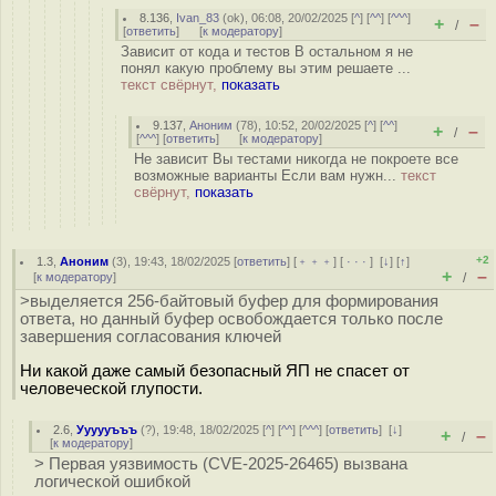
8.136
,
Ivan_83
(
ok
), 06:08, 20/02/2025 [
^
] [
^^
] [
^^^
]
+
–
/
[
ответить
]
[
к модератору
]
Зависит от кода и тестов В остальном я не
понял какую проблему вы этим решаете ...
текст свёрнут,
показать
9.137
,
Аноним
(
78
), 10:52, 20/02/2025 [
^
] [
^^
]
+
–
/
[
^^^
] [
ответить
]
[
к модератору
]
Не зависит Вы тестами никогда не покроете все
возможные варианты Если вам нужн...
текст
свёрнут,
показать
+2
1.3
,
Аноним
(
3
), 19:43, 18/02/2025 [
ответить
] [
﹢﹢﹢
] [
· · ·
]
[
↓
] [
↑
]
+
–
[
к модератору
]
/
>выделяется 256-байтовый буфер для формирования
ответа, но данный буфер освобождается только после
завершения согласования ключей
Ни какой даже самый безопасный ЯП не спасет от
человеческой глупости.
2.6
,
Уууууъъъ
(
?
), 19:48, 18/02/2025 [
^
] [
^^
] [
^^^
] [
ответить
]
[
↓
]
+
–
/
[
к модератору
]
> Первая уязвимость (CVE-2025-26465) вызвана
логической ошибкой