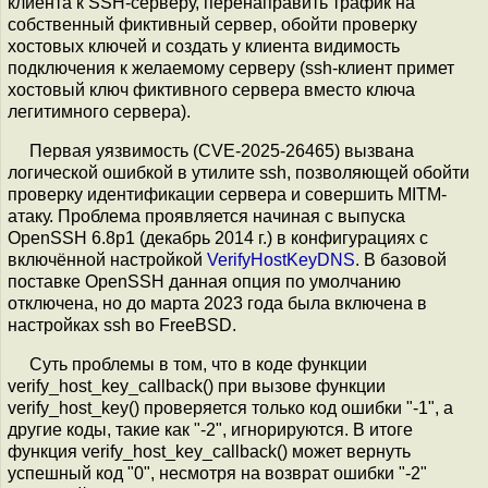
клиента к SSH-серверу, перенаправить трафик на
собственный фиктивный сервер, обойти проверку
хостовых ключей и создать у клиента видимость
подключения к желаемому серверу (ssh-клиент примет
хостовый ключ фиктивного сервера вместо ключа
легитимного сервера).
Первая уязвимость (CVE-2025-26465) вызвана
логической ошибкой в утилите ssh, позволяющей обойти
проверку идентификации сервера и совершить MITM-
атаку. Проблема проявляется начиная с выпуска
OpenSSH 6.8p1 (декабрь 2014 г.) в конфигурациях с
включённой настройкой
VerifyHostKeyDNS
. В базовой
поставке OpenSSH данная опция по умолчанию
отключена, но до марта 2023 года была включена в
настройках ssh во FreeBSD.
Суть проблемы в том, что в коде функции
verify_host_key_callback() при вызове функции
verify_host_key() проверяется только код ошибки "-1", а
другие коды, такие как "-2", игнорируются. В итоге
функция verify_host_key_callback() может вернуть
успешный код "0", несмотря на возврат ошибки "-2"