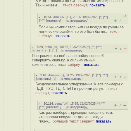
В итоге, ошибки на Си - самые оптимизированные
Так и живем ...
текст свёрнут,
показать
+1
10.54
,
Аноним
(
11
), 23:16, 18/02/2025 [
^
] [
^^
]
+
–
[
^^^
] [
ответить
]
[
к модератору
]
/
Если бы компилятор бил бы всегда по рукам за
логические ошибки, то это был бы не...
текст
свёрнут,
показать
8.59
,
sena
(
ok
), 00:46, 19/02/2025 [
^
] [
^^
] [
^^^
]
+
–
/
[
ответить
]
[
↓
] [
↑
] [
к модератору
]
Программисты всё равно найдут способ
совершить ошибку, а сильно умный
компилятор...
текст свёрнут,
показать
9.61
,
Аноним
(
-
), 01:25, 19/02/2025 [
^
] [
^^
] [
^^^
]
+
–
/
[
ответить
]
[
↓
] [
к модератору
]
Бездоказательное утверждение А вот примеры с
ПДД, ПУЭ, ТД, СНиП и прочими регул...
текст
свёрнут,
показать
10.114
,
sena
(
ok
), 15:35, 19/02/2025 [
^
] [
^^
]
+
–
/
[
^^^
] [
ответить
]
[
к модератору
]
Как раз наоборот, примеры говорят о том,
что аварии никуда не делись, люди
гибну...
большой текст свёрнут,
показать