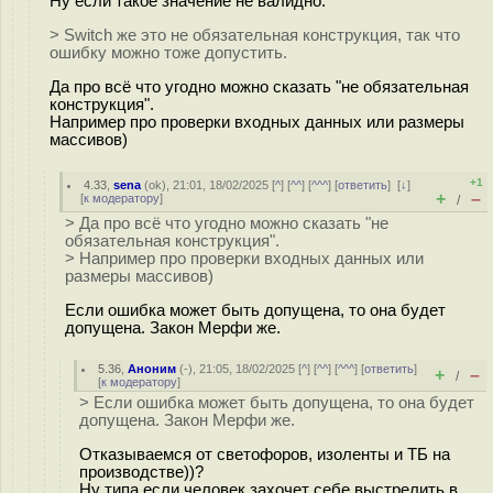
Ну если такое значение не валидно.
> Switch же это не обязательная конструкция, так что
ошибку можно тоже допустить.
Да про всё что угодно можно сказать "не обязательная
конструкция".
Например про проверки входных данных или размеры
массивов)
+1
4.33
,
sena
(
ok
), 21:01, 18/02/2025 [
^
] [
^^
] [
^^^
] [
ответить
]
[
↓
]
+
–
[
к модератору
]
/
> Да про всё что угодно можно сказать "не
обязательная конструкция".
> Например про проверки входных данных или
размеры массивов)
Если ошибка может быть допущена, то она будет
допущена. Закон Мерфи же.
5.36
,
Аноним
(
-
), 21:05, 18/02/2025 [
^
] [
^^
] [
^^^
] [
ответить
]
+
–
/
[
к модератору
]
> Если ошибка может быть допущена, то она будет
допущена. Закон Мерфи же.
Отказываемся от светофоров, изоленты и ТБ на
производстве))?
Ну типа если человек захочет себе выстрелить в