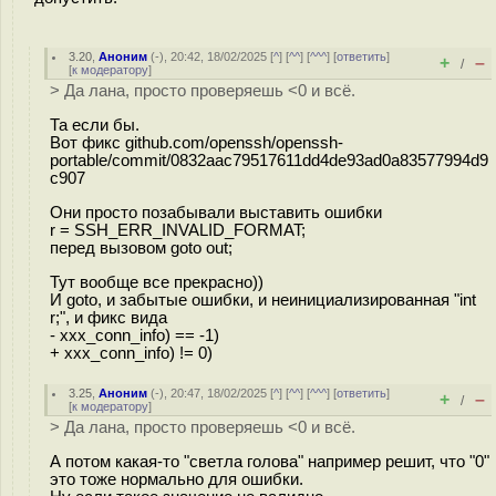
3.20
,
Аноним
(
-
), 20:42, 18/02/2025 [
^
] [
^^
] [
^^^
] [
ответить
]
+
–
/
[
к модератору
]
> Да лана, просто проверяешь <0 и всё.
Та если бы.
Вот фикс github.com/openssh/openssh-
portable/commit/0832aac79517611dd4de93ad0a83577994d9
c907
Они просто позабывали выставить ошибки
r = SSH_ERR_INVALID_FORMAT;
перед вызовом goto out;
Тут вообще все прекрасно))
И goto, и забытые ошибки, и неинициализированная "int
r;", и фикс вида
- xxx_conn_info) == -1)
+ xxx_conn_info) != 0)
3.25
,
Аноним
(
-
), 20:47, 18/02/2025 [
^
] [
^^
] [
^^^
] [
ответить
]
+
–
/
[
к модератору
]
> Да лана, просто проверяешь <0 и всё.
А потом какая-то "светла голова" например решит, что "0"
это тоже нормально для ошибки.