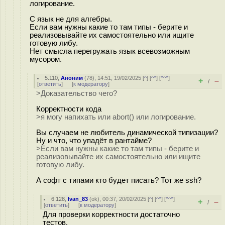
логирование.
С язык не для алгебры.
Если вам нужны какие то там типы - берите и
реализовывайте их самостоятельно или ищите
готовую либу.
Нет смысла перегружать язык всевозможным
мусором.
5.110
,
Аноним
(
78
), 14:51, 19/02/2025 [
^
] [
^^
] [
^^^
]
+
–
/
[
ответить
]
[
к модератору
]
>Доказательство чего?
Корректности кода
>я могу напихать или abort() или логирование.
Вы случаем не любитель динамической типизации?
Ну и что, что упадёт в рантайме?
>Если вам нужны какие то там типы - берите и
реализовывайте их самостоятельно или ищите
готовую либу.
А софт с типами кто будет писать? Тот же ssh?
6.128
,
Ivan_83
(
ok
), 00:37, 20/02/2025 [
^
] [
^^
] [
^^^
]
+
–
/
[
ответить
]
[
к модератору
]
Для проверки корректности достаточно
тестов.