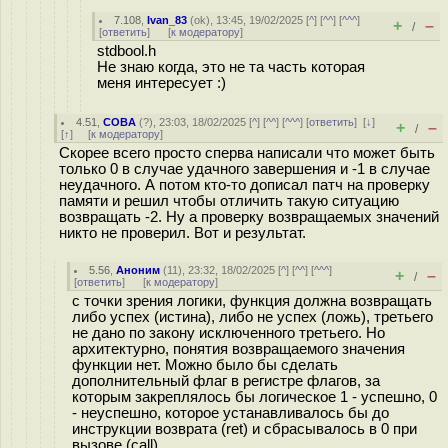
7.108
,
Ivan_83
(
ok
), 13:45, 19/02/2025 [
^
] [
^^
] [
^^^
]
+
–
/
[
ответить
]
[
к модератору
]
stdbool.h
Не знаю когда, это не та часть которая
меня интересует :)
4.51
,
COBA
(
?
), 23:03, 18/02/2025 [
^
] [
^^
] [
^^^
] [
ответить
]
[
↓
]
+
–
/
[
↑
] [
к модератору
]
Скорее всего просто сперва написали что может быть
только 0 в случае удачного завершения и -1 в случае
неудачного. А потом кто-то дописал патч на проверку
памяти и решил чтобы отличить такую ситуацию
возвращать -2. Ну а проверку возвращаемых значений
никто не проверил. Вот и результат.
5.56
,
Аноним
(
11
), 23:32, 18/02/2025 [
^
] [
^^
] [
^^^
]
+
–
/
[
ответить
]
[
к модератору
]
с точки зрения логики, функция должна возвращать
либо успех (истина), либо не успех (ложь), третьего
не дано по закону исключенного третьего. Но
архитектурно, понятия возвращаемого значения
функции нет. Можно было бы сделать
дополнительный флаг в регистре флагов, за
которым закреплялось бы логическое 1 - успешно, 0
- неуспешно, которое устанавливалось бы до
инструкции возврата (ret) и сбрасывалось в 0 при
вызове (call).