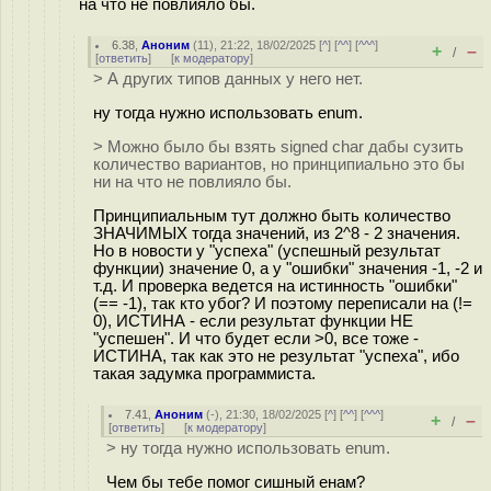
на что не повлияло бы.
6.38
,
Аноним
(
11
), 21:22, 18/02/2025 [
^
] [
^^
] [
^^^
]
+
–
/
[
ответить
]
[
к модератору
]
> А других типов данных у него нет.
ну тогда нужно использовать enum.
> Можно было бы взять signed char дабы сузить
количество вариантов, но принципиально это бы
ни на что не повлияло бы.
Принципиальным тут должно быть количество
ЗНАЧИМЫХ тогда значений, из 2^8 - 2 значения.
Но в новости у "успеха" (успешный результат
функции) значение 0, а у "ошибки" значения -1, -2 и
т.д. И проверка ведется на истинность "ошибки"
(== -1), так кто убог? И поэтому переписали на (!=
0), ИСТИНА - если результат функции НЕ
"успешен". И что будет если >0, все тоже -
ИСТИНА, так как это не результат "успеха", ибо
такая задумка программиста.
7.41
,
Аноним
(
-
), 21:30, 18/02/2025 [
^
] [
^^
] [
^^^
]
+
–
/
[
ответить
]
[
к модератору
]
> ну тогда нужно использовать enum.
Чем бы тебе помог сишный енам?