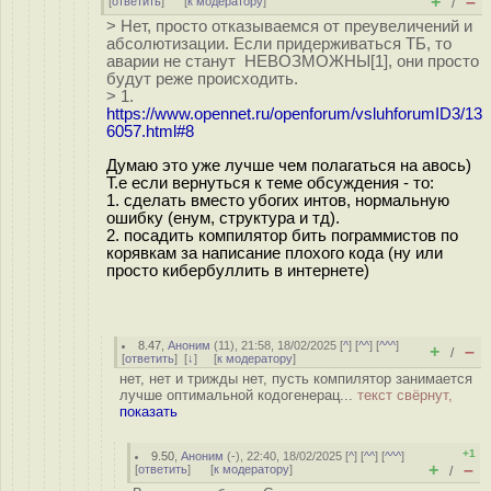
+
–
[
ответить
]
[
к модератору
]
/
> Нет, просто отказываемся от преувеличений и
абсолютизации. Если придерживаться ТБ, то
аварии не станут НЕВОЗМОЖНЫ[1], они просто
будут реже происходить.
> 1.
https://www.opennet.ru/openforum/vsluhforumID3/13
6057.html#8
Думаю это уже лучше чем полагаться на авось)
Т.е если вернуться к теме обсуждения - то:
1. сделать вместо убогих интов, нормальную
ошибку (енум, структура и тд).
2. посадить компилятор бить пограммистов по
корявкам за написание плохого кода (ну или
просто кибербуллить в интернете)
8.47
,
Аноним
(
11
), 21:58, 18/02/2025 [
^
] [
^^
] [
^^^
]
+
–
/
[
ответить
]
[
↓
] [
к модератору
]
нет, нет и трижды нет, пусть компилятор занимается
лучше оптимальной кодогенерац...
текст свёрнут,
показать
+1
9.50
,
Аноним
(
-
), 22:40, 18/02/2025 [
^
] [
^^
] [
^^^
]
+
–
[
ответить
]
[
к модератору
]
/